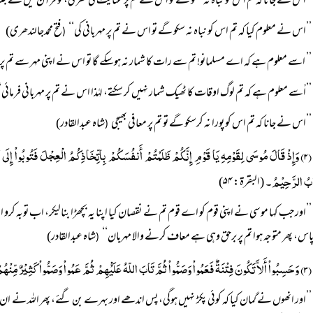
’’اس نے جانا کہ تم اس کو نباہ نہ سکو گے تو اس نے تم پر عنایت کی نظر کی، تو قرآن میں سے جتنا م
’’اس نے معلوم کیا کہ تم اس کو نباہ نہ سکو گے تو اس نے تم پر مہربانی کی‘‘
فتح محمدجالندھری)
(
’’ اسے معلوم ہے کہ اے مسلمانو! تم سے رات کا شمار نہ ہوسکے گا تو اس نے اپنی مہر سے تم پر 
’’اْسے معلوم ہے کہ تم لوگ اوقات کا ٹھیک شمار نہیں کر سکتے، لہٰذا اس نے تم پر مہربانی فرمائی‘
’’اس نے جانا کہ تم اس کو پورا نہ کرسکو گے تو تم پر معافی بھیجی
شاہ عبدالقادر)
(
(۲) وَإِذْ قَالَ مُوسَی لِقَوْمِہِ یَا قَوْمِ إِنَّکُمْ ظَلَمْتُمْ أَنفُسَکُمْ بِاتِّخَاذِکُمُ الْعِجْلَ فَتُوبُواْ إِلَی ب
َّابُ الرَّحِیْمُ۔
(البقرۃ: ۵۴)
’’اور جب کہا موسی نے اپنی قوم کو اے قوم تم نے نقصان کیا اپنا یہ بچھڑا بنالیکر، اب توبہ کرو 
س، پھر متوجہ ہوا تم پر برحق وہی ہے معاف کرنے والا مہربان‘‘
شاہ عبدالقادر)
(
(۳) وَحَسِبُواْ أَلاَّ تَکُونَ فِتْنَۃٌ فَعَمُواْ وَصَمُّواْ ثُمَّ تَابَ اللّہُ عَلَیْْہِمْ ثُمَّ عَمُواْ وَصَمُّواْ کَثِیْرٌ مِّنْہُمْ وَاللّہُ بَصِیْرٌ بِمَا یَعْمَلُون۔
’’اور انھوں نے گمان کیا کہ کوئی پکڑ نہیں ہوگی، پس اندھے اور بہرے بن گئے، پھر اللہ نے ا