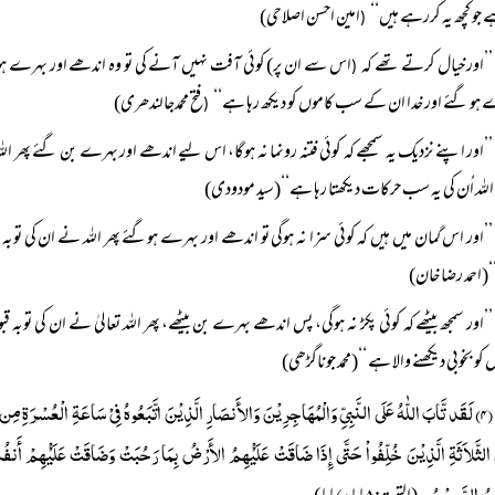
ے جو کچھ یہ کررہے ہیں‘‘
امین احسن اصلاحی)
(
’’اور خیال کرتے تھے کہ
اس سے ان پر) کوئی آفت نہیں آنے کی تو وہ اندھے اور بہرے ہو گئ
(
ہو گئے اور خدا ان کے سب کاموں کو دیکھ رہا ہے‘‘
فتح محمدجالندھری)
(
’’اور اپنے نزدیک یہ سمجھے کہ کوئی فتنہ رونما نہ ہوگا، اس لیے اندھے اور بہرے بن گئے پھر ال
للہ اُن کی یہ سب حرکات دیکھتا رہا ہے‘‘(سید مودودی)
’’اور اس گمان میں ہیں کہ کوئی سزا نہ ہوگی تو اندھے اور بہرے ہوگئے پھر اللہ نے ان کی توب
احمد رضا خان)
’’اور سمجھ بیٹھے کہ کوئی پکڑ نہ ہوگی، پس اندھے بہرے بن بیٹھے، پھر اللہ تعالیٰ نے ان کی ت
کو بخوبی دیکھنے والا ہے ‘‘(محمد جوناگڑھی)
(۴) لَقَد تَّابَ اللّٰہُ عَلَی النَّبِیِّ وَالْمُہَاجِرِیْنَ وَالأَنصَارِ الَّذِیْنَ اتَّبَعُوہُ فِیْ سَاعَۃِ الْعُسْرَۃِ مِ
 الثَّلاَثَۃِ الَّذِیْنَ خُلِّفُواْ حَتَّی إِذَا ضَاقَتْ عَلَیْْہِمُ الأَرْضُ بِمَا رَحُبَتْ وَضَاقَتْ عَلَیْْہِمْ أَنفُسُہُمْ و
َّابُ الرَّحِیْمُ۔