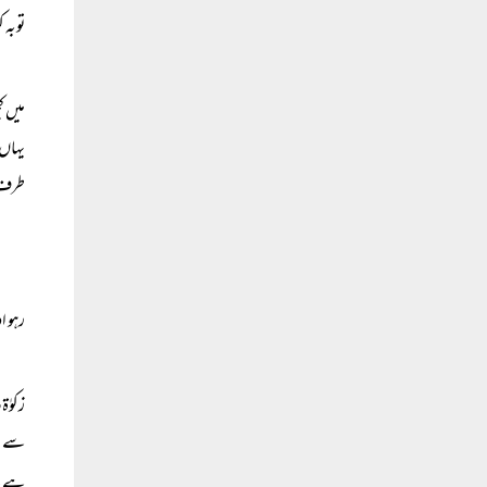
توبہ 
میں ک
یہاں 
طرف ر
رہو ا
زکوٰۃ
سے مع
ہے، 