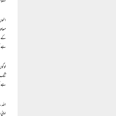
انہوں
معاف 
کے لی
ہے‘‘
لوگوں
تنگ ہ
ہے‘‘
اللہ 
اپنی 