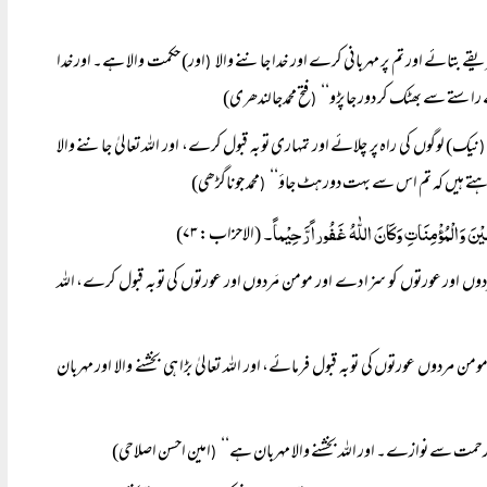
قے بتائے اور تم پر مہربانی کرے اور خدا جاننے والا
اور) حکمت والا ہے۔ اور خدا
(
ے راستے سے بھٹک کر دور جا پڑو‘‘
فتح محمدجالندھری)
(
نیک) لوگوں کی راہ پر چلائے اور تمہاری توبہ قبول کرے، اور اللہ تعالیٰ جاننے والا
چاہتے ہیں کہ تم اس سے بہت دور ہٹ جاؤ‘‘
محمد جوناگڑھی)
(
(الاحزاب: ۷۳)
 مردوں اور عورتوں کو سزا دے اور مومن مَردوں اور عورتوں کی توبہ قبول کرے، اللہ
مردوں عورتوں کی توبہ قبول فرمائے، اور اللہ تعالیٰ بڑا ہی بخشنے والا اور مہربان
رحمت سے نوازے۔ اور اللہ بخشنے والا مہربان ہے‘‘
امین احسن اصلاحی)
(