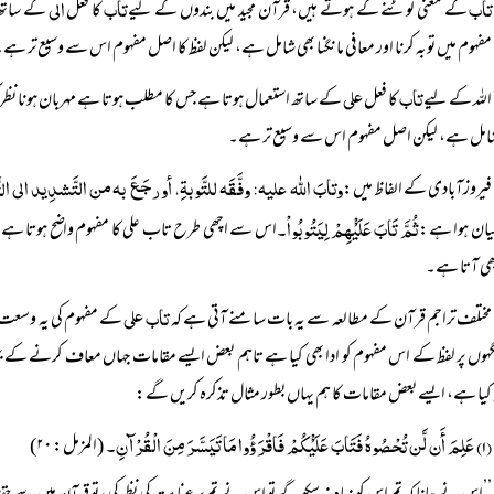
تاب
تاب
الی
کے معنی لوٹنے کے ہوتے ہیں، قرآن مجید میں بندوں کے لیے
کا فعل
کے ساتھ 
مفہوم میں توبہ کرنا اور معافی مانگنا بھی شامل ہے، لیکن لفظ کا اصل مفہوم اس سے وسیع تر ہے
تاب
علی
اللہ کے لیے
کا فعل
کے ساتھ استعمال ہوتا ہے جس کا مطلب ہوتا ہے مہربان ہونا نظر کرم ف
شامل ہے، لیکن اصل مفہوم اس سے وسیع تر ہے۔
وتابَ اللہ علیہ: وفَّقَہ للتَّوبۃِ، أو رجَعَ بہ من التَّشدِید ال
فیروزآبادی کے الفاظ میں:
ثُمَّ تَابَ عَلَیْْہِمْ لِیَتُوبُواْ۔
یان ہوا ہے:
اس سے اچھی طرح تاب علی کا مفہوم واضح ہوتا ہے، یعنی
بھی آتا ہے۔
تاب علی
مختلف تراجم قرآن کے مطالعہ سے یہ بات سامنے آتی ہے کہ
کے مفہوم کی یہ وسعت 
گہوں پر لفظ کے اس مفہوم کو ادا بھی کیا ہے تاہم بعض ایسے مقامات جہاں معاف کرنے کے ب
 کیا ہے، ایسے بعض مقامات کا ہم یہاں بطور مثال تذکرہ کریں گے:
(۱) عَلِمَ أَن لَّن تُحْصُوہُ فَتَابَ عَلَیْْکُمْ فَاقْرَؤُوا مَا تَیَسَّرَ مِنَ الْقُرْآنِ۔
(المزمل: ۲۰)