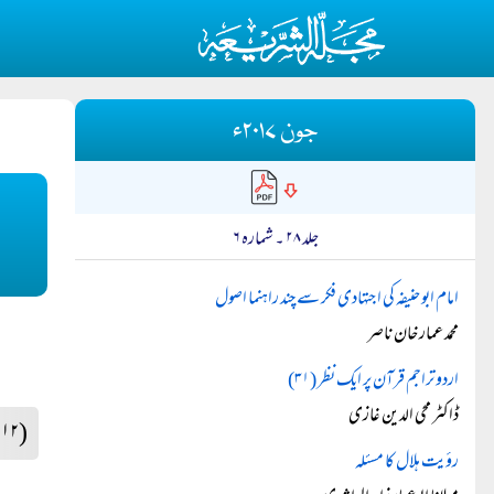
جون ۲۰۱۷ء
جلد ۲۸ ۔ شمارہ ۶
امام ابو حنیفہ کی اجتہادی فکر سے چند راہنما اصول
محمد عمار خان ناصر
اردو تراجم قرآن پر ایک نظر (۳۱)
ڈاکٹر محی الدین غازی
(۱۱۲)
رؤیت ہلال کا مسئلہ