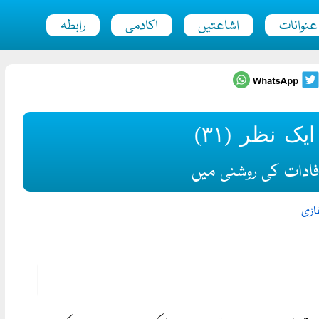
عنوانات
اشاعتیں
اکادمی
رابطہ
ک نظر (۳۱)
افادات کی روشنی میں
ازی