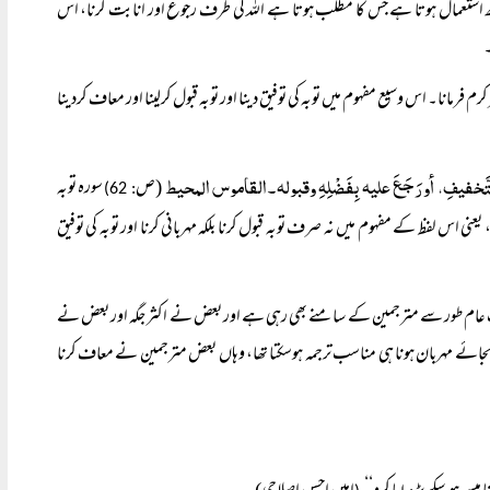
استعمال ہوتا ہے جس کا مطلب ہوتا ہے اللہ کی طرف رجوع اور انابت کرنا، اس
۔
رمانا۔ اس وسیع مفہوم میں توبہ کی توفیق دینا اور توبہ قبول کرلینا اور معاف کردینا
ی التَّخفیفِ، أو رَجَعَ علیہ بِفَضْلِہِ وقبولہ۔القاموس المحیط
(ص
سورہ توبہ
: 62)
 اس لفظ کے مفہوم میں نہ صرف توبہ قبول کرنا بلکہ مہربانی کرنا اور توبہ کی توفیق
عام طور سے مترجمین کے سامنے بھی رہی ہے اور بعض نے اکثر جگہ اور بعض نے
جائے مہربان ہونا ہی مناسب ترجمہ ہوسکتا تھا، وہاں بعض مترجمین نے معاف کرنا