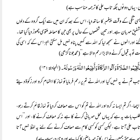
ی، یہاں دونوں جگہ تاب علی کا ترجمہ مناسب ہے)
ے ایسی تنگی کے وقت پیغمبر کا ساتھ دیا، اس کے بعد کہ ان میں سے ایک گروہ کے دلوں
ی شفیق مہربان ہے.اور تین شخصوں کے حال پر بھی جن کا معاملہ ملتوی چھوڑ دیا گیا تھا۔
اور انہوں نے سمجھ لیا کہ اللہ سے کہیں پناہ نہیں مل سکتی بجز اس کے کہ اسی کی
ت توبہ قبول کرنے والا بڑا رحم والا ہے‘‘(محمدجوناگڑھی)
(المجادلۃ:۱۳)
نے یہ نہیں کیا اور اللہ نے تم پر رحم فرمایا تو نماز کا اہتمام کرو اور زکوۃ دیتے
 اگر تم ایسا نہ کرو اور اللہ نے تم کو اس سے معاف کر دیا تو نماز قائم کرتے رہو،
 طلب بات یہ ہے کہ یہاں محل مہربانی کرنے کا ہے نہ کہ معاف کرنے کا، اور ’’اس
 تاب علی آتا ہے، لیکن کسی کو کسی کام سے معاف کرنے کے لئے یہ لفظ نہیں آتا
 ہے، دوسرے مترجمین نے اس کا ترجمہ ماضی کا کیا ہے اور وہی درست ہے)