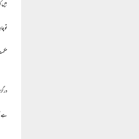
ہیں ک
تو چا
حکمت 
درگزر
ہے‘‘(