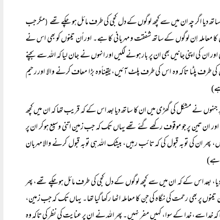
ا ساتھ دیا اگر چہ ان میں سے کچھ لوگوں کے دل کجی کی طرف مائل ہو چکے تھے
مگر جب
(
ُس کا معاملہ اِن لوگوں کے ساتھ شفقت و مہربانی کا ہے۔ اور اُن تینوں کو بھی اس نے
ور ان کی اپنی جانیں بھی ان پر بار ہونے لگیں اور انہوں نے جان لیا کہ اللہ سے بچنے
ی طرف پلٹا تاکہ وہ اس کی طرف پلٹ آئیں، یقیناًوہ بڑا معاف کرنے والا اور رحیم
ہے)
 جنہوں نے مشکل کی گھڑی میں ان کا ساتھ دیا بعد اس کے کہ قریب تھا کہ ان میں کچھ
اور ان تین پر جو موقوف رکھے گئے تھے یہاں تک کہ جب زمین اتنی وسیع ہوکر ان پر
 پھر ان کی توبہ قبول کی کہ تائب رہیں، بیشک اللہ ہی توبہ قبول کرنے والا مہربان
ل ہے)
ں دیا، بعد اس کے کہ ان میں سے کچھ لوگوں کے دل کجی کی طرف مائل ہوچکے تھے، پھر
وں پر بھی رحمت کی نگاہ کی جن کا معاملہ اٹھا رکھا گیا تھا۔ یہاں تک کہ جب زمین،
 کہ خدا سے، خدا کے سوا، کہیں مفر نہیں۔ پھر اللہ نے ان پر عنایت کی نظر کی تاکہ وہ