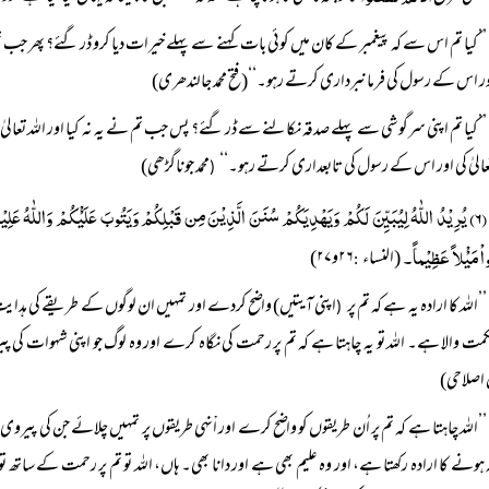
’’کیا تم اس سے کہ پیغمبر کے کان میں کوئی بات کہنے سے پہلے خیرات دیا کرو ڈر گئے؟ پھر جب
ور اس کے رسول کی فرمانبرداری کرتے رہو۔‘‘(فتح محمد جالندھری)
’’کیا تم اپنی سرگوشی سے پہلے صدقہ نکالنے سے ڈر گئے؟ پس جب تم نے یہ نہ کیا اور اللہ تعالیٰ
تعالیٰ کی اور اس کے رسول کی تابعداری کرتے رہو۔‘‘
محمد جوناگڑھی)
(
(۶) یُرِیْدُ اللّٰہُ لِیُبَیِّنَ لَکُمْ وَیَہْدِیَکُمْ سُنَنَ الَّذِیْنَ مِن قَبْلِکُمْ وَیَتُوبَ عَلَیْْکُمْ وَاللّٰہُ عَ
ُواْ مَیْْلاً عَظِیْماً۔
(النساء
۲۶و۲۷)
:
’’اللہ کا ارادہ یہ ہے کہ تم پر
اپنی آیتیں) واضح کردے اور تمہیں ان لوگوں کے طریقے کی ہدایت ب
(
کمت والا ہے۔ اللہ تو یہ چاہتا ہے کہ تم پر رحمت کی نگاہ کرے اور وہ لوگ جو اپنی شہوات کی پی
اصلاحی)
’’اللہ چاہتا ہے کہ تم پر اُن طریقوں کو واضح کرے اور اْنہی طریقوں پر تمہیں چلائے جن کی
 ہونے کا ارادہ رکھتا ہے، اور وہ علیم بھی ہے اور دانا بھی۔ ہاں، اللہ تو تم پر رحمت کے ساتھ 