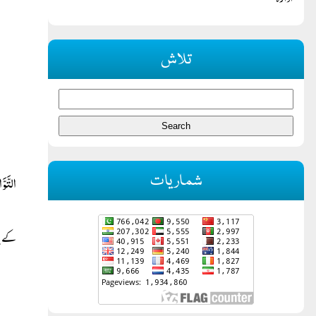
ادارہ
تلاش
شماریات
التَّو
کے پا