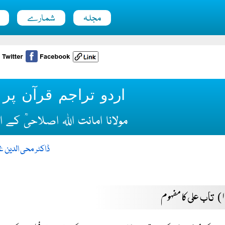
مجلہ
شمارے
اردو تراجم قرآن پر ای
مولانا امانت اللہ اصلاحیؒ کے 
ڈاکٹر محی الدین غ
تاب علی
کا مفہوم