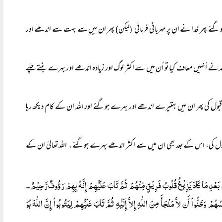
ے پھر خدا نے ان پر مہربانی فرمائی
لیکن) پھر ان میں سے بہت سے اندھے اور
(
لہ نے اُنہیں معاف کیا تو اُن میں سے اکثر لوگ اور زیادہ اندھے اور بہرے بنتے چلے
ہ قبول کی پھر ان میں بہتیرے اندھے اور بہرے ہوگئے اور اللہ ان کے کام دیکھ رہا
وبہ قبول کی، اس کے بعد بھی ان میں سے اکثر اندھے بہرے ہوگئے۔ اللہ تعالیٰ ان کے
ن بَعْدِ مَا کَادَ یَزِیْغُ قُلُوبُ فَرِیْقٍ مِّنْہُمْ ثُمَّ تَابَ عَلَیْْہِمْ إِنَّہُ بِہِمْ رَؤُوفٌ رَّحِیْمٌ۔
َظَنُّواْ أَن لاَّ مَلْجَأَ مِنَ اللّٰہِ إِلاَّ إِلَیْْہِ ثُمَّ تَابَ عَلَیْْہِمْ لِیَتُوبُواْ إِنَّ اللّٰہَ ہُوَ