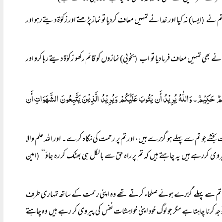
 تم نے
ایسا) نہ کیا اور خدا نے تمہیں معاف کردیا تو نماز پڑھتے اور زکوٰۃ دیتے رہو اور
(
 نے بھی تمہیں معاف فرما دیا تو اب
بخوبی) نمازوں کو قائم رکھو زکوٰۃ دیتے رہا کرو اور
(
لِیْمٌ حَکِیْمٌ۔ وَاللّٰہُ یُرِیْدُ أَن یَتُوبَ عَلَیْْکُمْ وَیُرِیْدُ الَّذِیْنَ یَتَّبِعُونَ الشَّہَوَاتِ أَن
خشے جو تم سے پہلے ہو گزرے ہیں، اور تم پر رحمت کی نگاہ کرے۔ اور اللہ علم والا
روی کررہے ہیں یہ چاہتے ہیں کہ تم پر راہ حق سے بالکل ہی بھٹک کر رہ جاؤ‘‘
امین
(
 پیروی تم سے پہلے گزرے ہوئے صلحاء کرتے تھے وہ اپنی رحمت کے ساتھ تمہاری طرف
توجہ کرنا چاہتا ہے مگر جو لوگ خود اپنی خواہشات نفس کی پیروی کر رہے ہیں وہ چاہتے