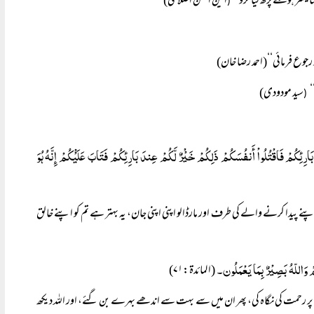
یسر ہوسکے پڑھ لیا کرو‘‘
امین احسن اصلاحی)
(
رجوع فرمائی‘‘(احمد رضا خان)
‘
سید مودودی)
(
َارِئِکُمْ فَاقْتُلُواْ أَنفُسَکُمْ ذَلِکُمْ خَیْْرٌ لَّکُمْ عِندَ بَارِئِکُمْ فَتَابَ عَلَیْْکُمْ إِنَّہُ ہُوَ
اپنے پیدا کرنے والے کی طرف اور مارڈالو اپنی اپنی جان، یہ بہتر ہے تم کو اپنے خالق
(المائدۃ:۷۱)
ن پر رحمت کی نگاہ کی، پھر ان میں سے بہت سے اندھے بہرے بن گئے، اور اللہ دیکھ