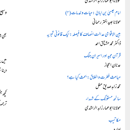
مولانا ابوعمار زاہد الراشدی
وسیع 
امام عیسیٰ بن ابانؒ : حیات و خدمات (۲)
مولانا عبید اختر رحمانی
بین الاقوامی عدالت انصاف کا فیصلہ: ایک قانونی تجزیہ
بھی 
ڈاکٹر محمد مشتاق احمد
قرآنِ مجید اور اسیرانِ جنگ
میں ب
عدنان اعجاز
دینا 
مباحث فطرت و اخلاق: بحث کیا ہے؟
محمد زاہد صدیق مغل
کچھ ج
سانحہ مستونگ کے شہداء
ترجمہ
مولانا ابوعمار زاہد الراشدی
مکاتیب