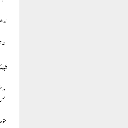
خدا ا
اللہ 
تَمِیْل
اور ح
احسن 
متوجہ