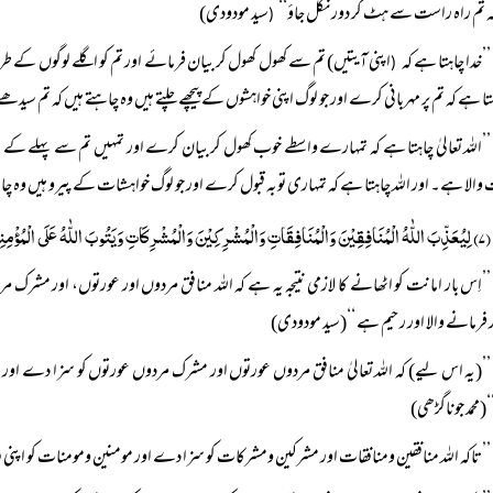
ہ تم راہ راست سے ہٹ کر دور نکل جاؤ‘‘
سید مودودی)
(
’’خدا چاہتا ہے کہ
اپنی آیتیں) تم سے کھول کھول کر بیان فرمائے اور تم کو اگلے لوگوں کے طری
(
ہتا ہے کہ تم پر مہربانی کرے اور جو لوگ اپنی خواہشوں کے پیچھے چلتے ہیں وہ چاہتے ہیں کہ تم سیدھ
’’اللہ تعالیٰ چاہتا ہے کہ تمہارے واسطے خوب کھول کر بیان کرے اور تمہیں تم سے پہلے کے
(
والا ہے۔ اور اللہ چاہتا ہے کہ تمہاری توبہ قبول کرے اور جو لوگ خواہشات کے پیرو ہیں وہ 
(۷) لِیُعَذِّبَ اللّٰہُ الْمُنَافِقِیْنَ وَالْمُنَافِقَاتِ وَالْمُشْرِکِیْنَ وَالْمُشْرِکَاتِ وَیَتُوبَ اللّٰہُ عَلَی الْمُؤْمِنِیْنَ وَالْمُؤْمِنَاتِ وَکَانَ اللّٰہُ غَفُوراً رَّحِیْماً۔
’’اِس بار امانت کو اٹھانے کا لازمی نتیجہ یہ ہے کہ اللہ منافق مردوں اور عورتوں، اور مشرک
 فرمانے والا اور رحیم ہے ‘‘(سید مودودی)
’’(یہ اس لیے) کہ اللہ تعالیٰ منافق مردوں عورتوں اور مشرک مردوں عورتوں کو سزا دے اور مومن 
محمد جوناگڑھی)
’’تاکہ اللہ منافقین ومنافقات اور مشرکین ومشرکات کو سزا دے اور مومنین ومومنات کو اپنی 