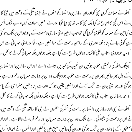
(التوبۃ:۱۱۷،۱۱۸)
’’اللہ نے معاف کر دیا نبیؐ کو اور ان مہاجرین و انصار کو جنہوں نے بڑی تنگی کے وقت میں نبیؐ ک
 نے اس کجی کا اتباع نہ کیا بلکہ نبیؐ کا ساتھ ہی دیا تو) اللہ نے انہیں معاف کردیا، بے شک ا
کیا جن کے معاملہ کو ملتوی کر دیا گیا تھا جب زمین اپنی ساری وسعت کے باوجود ان پر تنگ ہو گئی ا
ے کوئی جائے پناہ خود اللہ ہی کے دامن رحمت کے سوا نہیں ہے، تو اللہ اپنی مہربانی سے ان ک
سید مودودی، تاب علی کا ترجمہ دونوں طرح سے کیا ہے جبکہ دونوں جگہ مہربانی کرنے کا محل 
(
’’بیشک اللہ کی رحمتیں متوجہ ہوئیں ان غیب کی خبریں بتانے والے اور ان مہاجرین اور انصار پر
 کے دل پھر جائیں پھر ان پر رحمت سے متوجہ ہوا بیشک وہ ان پر نہایت مہربان رحم والا ہے، 
وگئی اور ہو اپنی جان سے تنگ آئے اور انہیں یقین ہوا کہ اللہ سے پناہ نہیں مگر اسی کے پاس،
احمد رضا خان، تاب علی کا ترجمہ دونوں طرح سے کیا ہے، جبکہ دونوں جگہ مہربانی کرنے کا مح
(
’’اللہ نے نبی اور مہاجرین وانصار پر رحمت کی نظر کی جنھوں نے نبی کا ساتھ تنگی کے وقت می
نے ان پر رحمت کی نگاہ کی۔ بے شک وہ ان پر نہایت مہربان اور رحم فرمانے والا ہے۔ اور ان تین
وسعتوں کے باوجود، ان پر تنگ ہوگئی اور ان کی جانیں ضیق میں پڑ گئیں اور انھوں نے اندازہ کرلیا