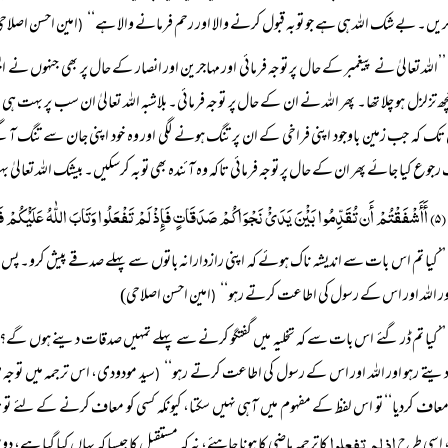
کریں۔ بے شک اللہ ہی ہے جو توبہ قبول کرنے والا اور رحم فرمانے والا ہے‘‘
امین احسن اصلاح
(
’’اللہ تعالیٰ نے پیغمبر کے حال پر توجہ فرمائی اور مہاجرین اور انصار کے حال پر بھی جنہوں ن
چھ تزلزل ہو چلا تھا۔ پھر اللہ نے ان کے حال پر توجہ فرمائی۔ بلاشبہ اللہ تعالیٰ ان سب پر بہت ہ
تک کہ جب زمین باوجود اپنی فراخی کے ان پر تنگ ہونے لگی اور وہ خود اپنی جان سے تنگ آگئے 
جوع کیا جائے پھر ان کے حال پر توجہ فرمائی تاکہ وہ آئندہ بھی توبہ کرسکیں۔ بیشک اللہ تعالیٰ بہ
(۵) أَأَشْفَقْتُمْ أَن تُقَدِّمُوا بَیْْنَ یَدَیْْ نَجْوَاکُمْ صَدَقَاتٍ فَإِذْ لَمْ تَفْعَلُوا وَتَابَ اللّٰہُ عَلَیْْکُمْ فَأَقِیْمُوا الصَّلَاۃَ وَآتُوا الزَّکَاۃَ وَأَطِیْعُوا اللّٰہَ وَرَسُولَہُ۔
’’کیا تم اس بات سے اندیشہ ناک ہوئے کہ اپنی رازدارانہ باتوں سے پہلے صدقے پیش کرو۔ پس جب تم 
ور اللہ اور اس کے رسول کی اطاعت کرتے رہو‘‘
امین احسن اصلاحی)
(
’’کیا تم ڈر گئے اس بات سے کہ تخلیہ میں گفتگو کرنے سے پہلے تمہیں صدقات دینے ہوں گے؟ اچھا،
 دیتے رہو اور اللہ اور اس کے رسول کی اطاعت کرتے رہو‘‘
سید مودودی، اس ترجمہ میں توجہ
(
اف کردیا‘‘ تو اس لفظ کے مفہوم میں آہی نہیں سکتا، کیونکہ کسی کو معاف کرنے کے لئے تو
اذ لم تفعلوا
اسی طرح
کا ترجمہ ماضی کا ہونا چاہئے، نہ کہ مستقبل کا جیسا کہ یہاں کیا گیا