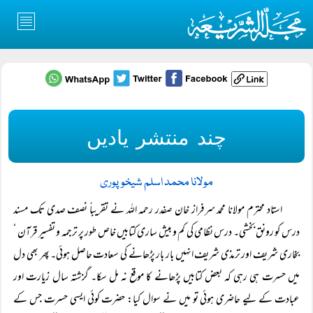
چند منتشر یادیں
مولانا محمد اسلم شیخوپوری
استاد محترم مولانا محمد سرفراز خان صفدر رحمہ اللہ نے تقریباً نصف صدی تک مسند
درس کو رونق بخشی۔ درس نظامی کی کم و بیش ساری کتابیں خاص طور پر ترجمہ و تفسیر قرآن ‘
بخاری شریف اور ترمذی شریف انہیں بار بار پڑھانے کی سعادت حاصل ہوئی۔ پھر بھی دل
میں حسرت ہی رہی کہ بعض کتابیں پڑھانے کا موقع نہ مل سکا۔ گزشتہ سال زیارت اور
عبادت کے لیے حاضری ہوئی تو میں نے سوال کیا: حضرت کوئی ایسی حسرت جس کے