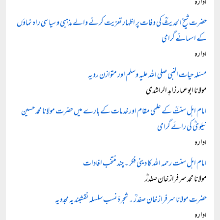
ادارہ
حضرت شیخ الحدیثؒ کی وفات پر اظہار تعزیت کرنے والے مذہبی و سیاسی راہ نماؤں
کے اسمائے گرامی
ادارہ
مسئلہ حیات النبی صلی اللہ علیہ وسلم اور متوازن رویہ
مولانا ابوعمار زاہد الراشدی
امام اہل سنتؒ کے علمی مقام اور خدمات کے بارے میں حضرت مولانا محمد حسین
نیلویؒ کی رائے گرامی
ادارہ
امام اہل سنت رحمہ اللہ کا دینی فکر ۔ چند منتخب افادات
مولانا محمد سرفراز خان صفدرؒ
حضرت مولانا سرفراز خان صفدرؒ ۔ شجرۂ نسب سلسلہ نقشبندیہ مجددیہ
ادارہ