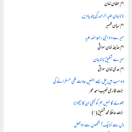
ام عفان خان
نانا جان علیہ الرحمہ کی چند یادیں
ام ریان ظہیر
میرے دادا جی رحمۃ اللہ علیہ
ام حذیفہ خان سواتی
میرے شفیق نانا جان
ام عدی خان سواتی
وہ سب ہیں چل بسے جنہیں عادت تھی مسکرانے کی
بنت قاری خبیب احمد عمر
بھولے گا نہیں ہم کو کبھی ان کا بچھڑنا
بنت حافظ محمد شفیق (۱)
دل سے نزدیک آنکھوں سے اوجھل