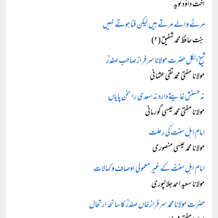
اخت داؤد نوید
مرنے والے مرتے ہیں لیکن فنا ہوتے نہیں
بنت حافظ محمد شفیق (۲)
شیخ الکل حضرت مولانا سرفراز صاحب صفدرؒ
مولانا مفتی محمد تقی عثمانی
نہ حسنش غایتے دارد نہ سعدی را سخن پایاں
مولانا مفتی محمد عیسی گورمانی
امام اہل سنت کی رحلت
مولانا محمد عیسٰی منصوری
امام اہلِ سنتؒ کے غیر معمولی اوصاف و کمالات
مولانا سعید احمد جلالپوری
حضرت مولانا محمد سرفراز خاں صفدرؒ کا سانحۂ ارتحال