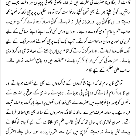
ڈانٹ کر بھگا دینا حضرت کی فطرت میں نہ تھا۔ چھوٹی چھوٹی پرچیاں ہر وقت جیب میں
رہتیں۔ کوئی چلتے پھرتے بھی تعویذ کیلئے درخواست کرتا تو وہ انگلیوں پر پرچی رکھ کر تعویذ لکھ
دیتے اور اس کا کوئی ہدیہ اور نذرانہ قبول نہ فرماتے۔ کوئی اصرار کرتا تو لے کر کسی غریب
طالب علم یا عام آدمی کو دے دیتے۔ دوران درس کئی لوگ اپنے اپنے مسائل کے لیے
تحریری طور پر دعا کی درخواست کرتے۔ آپ ایک ایک پرچی کھولتے اور ہر ایک کے لیے
الگ الگ دعا کرواتے۔ ایسا ہرگز نہ کرتے کہ تمام پرچیاں پڑھنے کے بعد اجتماعی دعا کروا دی
جائے۔ حضرت کی کس کس ادا کا ذکر کیا جائے؟ حقیقت میں وہ جامع الصفت انسان تھے۔
صاحب خلق عظیم کے سچے غلام!
تواضع کا یہ عالم تھا کہ اپنے شاگردوں کے شاگردوں سے بھی بے تکلف ہو جاتے اور
ان کا ایسا اکرام فرماتے کہ وہ پانی پانی ہو جاتے۔ ناچیز نے حاضری کے موقع پر حضرت کے
ہاتھوں کو بوسہ دیا تو جواب میں حضرت نے بھی خطا کار ہاتھوں پر اپنے بابرکت ہونٹ ثبت
فرما دیے۔ یہ معاملہ صرف میرے ساتھ نہ تھا بلکہ دوسروں کے ساتھ بھی یہی معاملہ فرماتے
تھے۔ مہمان نوازی کا یہ حال تھا کہ کوئی طالب علم بھی ملاقات کے لیے آ جاتا تو کھلائے
پلائے بغیر جانے نہ دیتے۔ کراچی میں آج سے تقریباً پندرہ سولہ سال پہلے احقر کی