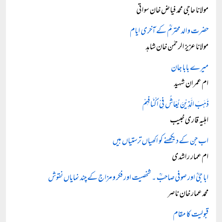
مولانا حاجی محمد فیاض خان سواتی
حضرت والد محترمؒ کے آخری ایام
مولانا عزیز الرحمٰن خان شاہد
میرے بابا جان
ام عمران شہید
ذَہَبَ الَّذِیْنَ یُعَاشُ فِیْ اَکْنَافِہِمْ
اہلیہ قاری خبیب
اب جن کے دیکھنے کو اکھیاں ترستیاں ہیں
ام عمار راشدی
ابا جیؒ اور صوفی صاحبؒ ۔ شخصیت اور فکر و مزاج کے چند نمایاں نقوش
محمد عمار خان ناصر
قبولیت کا مقام