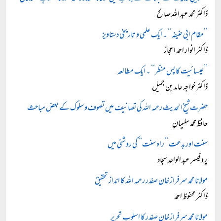
ڈاکٹر محمد عبد اللہ صالح
’’مقام ابی حنیفہ‘‘ ۔ ایک علمی و تاریخی دستاویز
ڈاکٹر انوار احمد اعجاز
’’عیسائیت کا پس منظر‘‘ ۔ ایک مطالعہ
ڈاکٹر خواجہ حامد بن جمیل
حضرت شیخ الحدیث رحمہ اللہ کی تصانیف میں تصوف و سلوک کے بعض مباحث
حافظ محمد سلیمان
سنت اور بدعت ’’راہ سنت‘‘ کی روشنی میں
پروفیسر عبد الواحد سجاد
مولانا محمد سرفراز خان صفدر رحمہ اللہ کا انداز تحقیق
ڈاکٹر محفوظ احمد
مولانا محمد سرفراز خان صفدر کا اسلوب تحریر