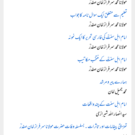
مولانا محمد سرفراز خان صفدرؒ
تعلیم سے متعلق ایک سوال نامہ کا جواب
مولانا محمد سرفراز خان صفدرؒ
امام اہل سنتؒ کی فارسی تحریر کا ایک نمونہ
مولانا محمد سرفراز خان صفدرؒ
امام اہل سنتؒ کے منتخب مکاتیب
مولانا محمد سرفراز خان صفدرؒ
ہمارے پیر و مرشد
محمد جمیل خان
امام اہل سنت کے چند واقعات
سید انصار اللہ شیرازی
تعزیتی پیغامات اور تاثرات ۔ بسلسلہ وفات حضرت مولانا سرفراز خان صفدرؒ