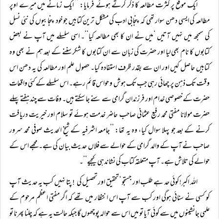
ایک موقع پر کثرت مطالعہ کا ذکر کرتے ہوئے فرمایا: ’’ ایک زمانے میں میرے اوپر
مطالعہ کی ایسی دھن سوار تھی کہ پنجابی ادب کی مشکل ترین کتابیں جو خود پنجابیوں کی نئی نسل
کی سمجھ میں نہیں آتیں ‘میں نے ان کا بھی مطالعہ کیا‘‘۔ اسی سلسلے میں آپ نے بعض
کتابوں کا نام بھی لیا اور حضرت کی زبان سے ان کتابوں کا شکر سننے کے بعد ہم نے بھی وہ
کتابیں حاصل کیں اور ان سے بقدر ظرف استفادہ کیا۔ حصول علم اور مطالعہ کی یہ دھن اس
وقت تک ذہن پر چھائی رہی جب تک ہوش و حواس قائم رہے۔ اس سلسلے کے کئی واقعات
حضرت کے خصوصی خدام اور فرزندان گرامی سے سنے جا سکتے ہیں۔ وفات سے چند ہفتے پہلے
حضرت مولانا مفتی محمد رفیع عثمانی صاحب حاضر خدمت ہوئے تو سلام اور خیریت دریافت
کرنے کے بعد جو پہلا سوال کیا، وہ یہ تھا: ’’جامعہ اشرفیہ کے شیخ الحدیث صوفی محمد سرور
صاحب نے آپ کے والد گرامی کے حوالے سے فلاں حدیث بیان کی ہے۔ مجھے اس کے
حوالے کی تلاش ہے۔ آپ متعلقہ کتاب کی نشاندہی کیجیے‘‘۔
اللہ اکبر! کوئی حد ہے طلب اور جستجو ‘ تحقیق اور تحصیل کی
پتا نہیں کب یہ حدیث آپ
!
کو کسی نے سنائی ہوگی اور کب سے آپ اس انتظار میں تھے کہ اگر مفتی اعظم مرحوم کے
علمی جانشینوں میں سے کوئی آیا تو میں اس سے حوالہ پوچھوں گا جبکہ حالت یہ ہے کہ چلنا پھرنا تو