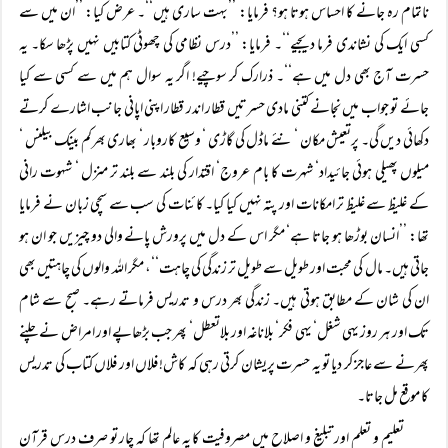
ناتمام رہ جانے کا احساس ہوتا ہو؟ فرمایا: ’’بہت ساری ہیں‘‘۔ عرض کیا: ’’ان میں سے
کسی ایک کی نشاندی فرما دیجیے‘‘۔ فرمایا: ’’درس نظامی کی چھوٹی کتابیں نہیں پڑھا سکا۔ یہ
حسرت آج بھی دل میں ہے‘‘۔ ذرارک کر سوچیے! اگر یہ سوال ہم میں سے کسی سے کیا
جائے تو جواب میں نجانے کتنی مادی حسرتیں قطار اندر قطار اپنی اپانی جانب اشارے کرتے
دکھائی دیں گی۔ پرتعیش مکان ‘ نئے ماڈل کی گاڑی ‘ وسیع کاروبار ‘ بھاری بھرکم بینک بیلنس ‘
میلوں پھیلی ہوئی جائیداد‘ شہرت کا بام عروج‘ اقتدار کی بلند سے بلند تر منزل ‘ شہوت رانی
کے غلیظ سے غلیظ تر امکانات اور پتہ نہیں کیا کیا۔ کائنات کی سب سے سچی زبان نے فرمایا
تھا: ’’انسان بوڑھا ہو جاتا ہے‘ مگر اس کے دل میں پرورش پانے والی دو چیزیں جو ان ہو
جاتی ہیں۔ مال کی محبت اور طویل سے طویل تر زندگی کی چاہت‘‘، مگر اللہ والوں کی چاہتیں بھی
ان کی شان کے مطابق ہوتی ہیں۔ زندگی بھر درس و تدریس فرماتے رہے۔ صبح سے شام
تک اور ہر روز یہی شغل‘ یہی فکر‘ بلاناغہ اور بلاتعطل‘ پھر جب بڑھاپے اور امراض نے چلنے
پھرنے سے عاجز کر دیا تو یہ حسرت پریشان کرتی رہی کہ کاش! فلاں اور فلاں کتاب کی تدریس
کا موقع مل جاتا۔
تعلیم و تعلم اور تبلیغ و اصلاح میں مصروفیت کا یہ عالم تھا کہ چار تو صرف درس قرآن