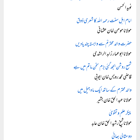
نوید الحسن
امام اہل سنت رحمہ اللہ کا شعری ذوق
مولانا مومن خان عثمانی
حضرت والد محترمؒ سے وابستہ چند یادیں
مولانا ابوعمار زاہد الراشدی
شمع روشن بجھ گئی بزم سخن ماتم میں ہے
قاضی محمد رویس خان ایوبی
والد محترم کے ساتھ ایک ماہ جیل میں
مولانا عبد الحق خان بشیر
پیکر علم و تقویٰ
مولانا شیخ رشید الحق خان عابد
دو مثالی بھائی