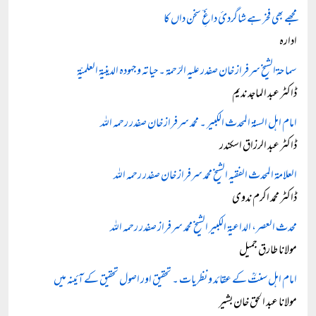
مجھے بھی فخر ہے شاگردئ داغِؔ سخن داں کا
ادارہ
سماحۃ الشیخ سرفراز خان صفدر علیہ الرّحمۃ ۔ حیاتہ و جہودہ الدینیۃ العلمیّۃ
ڈاکٹر عبد الماجد ندیم
امام اہل السنۃ المحدث الکبیر ۔ محمد سرفراز خان صفدر رحمہ اللہ
ڈاکٹر عبد الرزاق اسکندر
العلامۃ المحدث الفقیہ الشیخ محمد سرفراز خان صفدر رحمہ اللہ
ڈاکٹر محمد اکرم ندوی
محدث العصر، الداعیۃ الکبیر الشیخ محمد سرفراز صفدر رحمہ اللہ
مولانا طارق جمیل
امام اہل سنتؒ کے عقائد و نظریات ۔ تحقیق اور اصول تحقیق کے آئینہ میں
مولانا عبد الحق خان بشیر