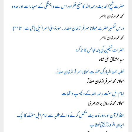
حضرت شیخ الحدیث رحمہ اللہ کا منہج فکر اور اس سے وابستگی کے معیارات اور حدود
محمد عمار خان ناصر
درس تفسیر حضرت مولانا سرفراز خان صفدر ۔ سورۂ بنی اسرائیل (آیات ۱ تا ۲۲)
محمد عمار خان ناصر
حضرات شیخین کی چند مجالس کا تذکرہ
سید مشتاق علی شاہ
خطبہ جمعۃ المبارک حضرت مولانا سرفراز خان صفدرؒ
مولانا محمد سرفراز خان صفدرؒ
امام اہل سنت رحمہ اللہ کے دلچسپ واقعات
مولانا محمد فاروق جالندھری
حفظ قرآن اور دورۂ حدیث مکمل کرنے والے طلبہ سے امام اہل سنتؒ کا ایک
ایمان افروز تربیتی خطاب