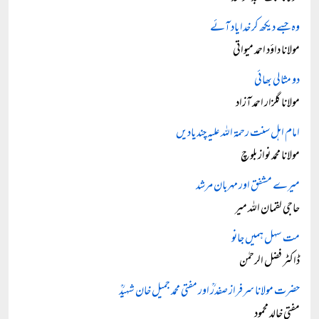
وہ جسے دیکھ کر خدا یاد آئے
مولانا داؤد احمد میواتی
دو مثالی بھائی
مولانا گلزار احمد آزاد
امام اہل سنت رحمۃ اللہ علیہ چند یادیں
مولانا محمد نواز بلوچ
میرے مشفق اور مہربان مرشد
حاجی لقمان اللہ میر
مت سہل ہمیں جانو
ڈاکٹر فضل الرحمٰن
حضرت مولانا سرفراز صفدرؒ اور مفتی محمد جمیل خان شہیدؒ
مفتی خالد محمود