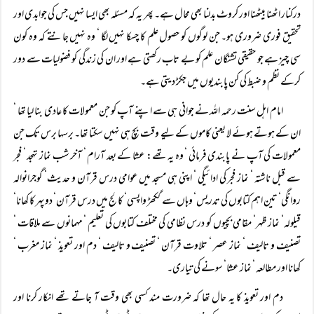
درکنار اٹھنا بیٹھنا اور کروٹ بدلنا بھی محال ہے۔ پھر یہ کہ مسئلہ بھی ایسا نہیں جس کی جوابدی اور
تحقیق فوری ضروری ہو۔ جن لوگوں کو حصول علم کا چسکا نہیں لگا ‘ وہ نہیں جانتے کہ وہ کون
سی چیز ہے جو حقیقی تشنگان علم کو بے تاب رکھتی ہے اور ان کی زندگی کو فضولیات سے دور
کرکے نظم و ضبط کی کن پابندیوں میں جکڑ دیتی ہے۔
امام اہل سنت رحمہ اللہ نے جوانی ہی سے اپنے آپ کو جن معمولات کا عادی بنا لیا تھا ‘
ان کے ہوتے ہوئے لا یعنی کاموں کے لیے وقت بچ ہی نہیں سکتا تھا۔ برسہا برس تک جن
معمولات کی آپ نے پابندی فرمائی ‘ وہ یہ تھے: عشا کے بعد آرام ‘ آخر شب نماز تہجد ‘ فجر
سے قبل ناشتہ ‘ نماز فجر کی ادائیگی ‘ اپنی ہی مسجد میں عوامی درس قرآن و حدیث‘ گوجرانوالہ
روانگی‘ تین اہم کتابوں کی تدریس‘ وہاں سے گکھڑ واپسی‘ کالج میں درس قرآن‘ دوپہر کا کھانا‘
قیلولہ‘ نماز ظہر‘ مقامی بچیوں کو درس نظامی کی مختلف کتابوں کی تعلیم ‘ مہمانوں سے ملاقات ‘
تصنیف و تالیف ‘ نماز عصر ‘ تلاوت قرآن ‘ تصنیف و تالیف ‘ دم اور تعویذ ‘ نماز مغرب ‘
کھانا اور مطالعہ ‘ نماز عشا‘ سونے کی تیاری۔
دم اور تعویذ کا یہ حال تھا کہ ضرورت مند کسی بھی وقت آ جاتے تھے انکار کرنا اور