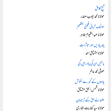
شیخ کاملؒ
مولانا محمد ایوب صفدر
اولئک آبائی فجئنی بمثلھم
مولانا عبد القیوم طاہر
چند یادیں اور تاثرات
مولانا مشتاق احمد
باتیں ان کی یاد رہیں گی
صوفی محمد عالم
یادوں کے گہرے نقوش
مولانا شمس الحق مشتاق
علمائے حق کے ترجمان
مولانا سید کفایت بخاری