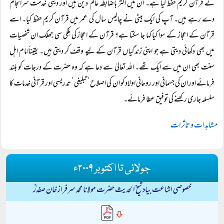
نے قرآن کریم حفظ کیا ہے۔ ان میں اکثر باضابطہ عالم دین ہیں اور دینی خدمت سرانجام
دے رہے ہیں۔ آپ کی ایک بیٹی نے چالیس سال کی عمر میں قرآن کریم حفظ کیا۔ اسے
قرآن کے اعجاز کے سوا کیا کہا جا سکتا ہے؟ قرآن کے اعجاز کی ہلکی سی جھلک ان شخصیات
میں بھی دکھائی دیتی ہے جو اپنی زندگیاں قرآن کے لیے وقف کر دیتی ہیں۔ یقیناًامام اہل
سنت بھی ان میں سے ایک تھے۔ اللہ تعالیٰ سے دعا ہے کہ وہ حضرت کے درجات کو بلند
فرمائے اور ان کی جسمانی اور روحانی اولاد کو ان کی اصلاح ‘ تبلیغی ‘ تدریسی اور قرآنی خدمات کا
سلسلہ جاری رکھنے کی توفیق عطا فرمائے۔
مشاہدات و تاثرات
جولائی تا اکتوبر ۲۰۰۹ء
خصوصی اشاعت بیاد شیخ الحدیث حضرت مولانا محمد سرفراز خان صفدرؒ