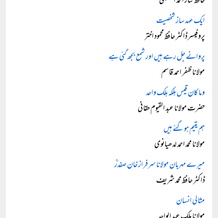
حافظ نثار احمد الحسینی
ایک عہد ساز شخصیت
پروفیسر ڈاکٹر حافظ محمود اختر
پروانے جل رہے ہیں اور شمع بجھ گئی ہے
مولانا ظفر احمد قاسم
وما کان قیس ہلکہ ہلک واحد
حضرت مولانا عبد القیوم حقانی
ہم یتیم ہوگئے ہیں
مولانا محمد احمد لدھیانوی
میرے مہربان مولانا سرفراز خان صفدرؒ
ڈاکٹر حافظ محمد شریف
مثالی انسان
مولانا ملک عبد الواحد