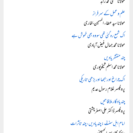
مولانا مفتی محمد زاہد
علم و عمل کے سرفراز
مولانا سید عطاء المہیمن بخاری
اک شمع رہ گئی تھی سو وہ بھی خموش ہے
مولانا محمد جمال فیض آبادی
چند منتشر یادیں
مولانا محمد اسلم شیخوپوری
اک چراغ اور بجھا اور بڑھی تاریکی
پروفیسر غلام رسول عدیم
چند یادگار ملاقاتیں
پروفیسر ڈاکٹر علی اصغر چشتی
امام اہل سنتؒ: چند یادیں، چند تأثرات