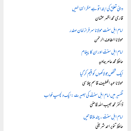
دینی تعلق کی ابتدا تو ہے مگر انتہا نہیں
قاری محمد اظہر عثمان
امام اہل سنت مولانا سرفراز خان صفدر
مولانا الطاف الرحمٰن
امام اہل سنتؒ اور ان کا پیغام
حافظ محمد عامر جاوید
ایک شخص جو لاکھوں کو یتیم کر گیا
مولانا عبد اللطیف قاسم چلاسی
تفسیر میں امام اہل سنتؒ کی بصیرت : ایک دلچسپ خواب
ڈاکٹر محمد حبیب اللہ قاضی
امام اہل سنتؒ ۔ چند ملاقاتیں
حافظ تنویر احمد شریفی