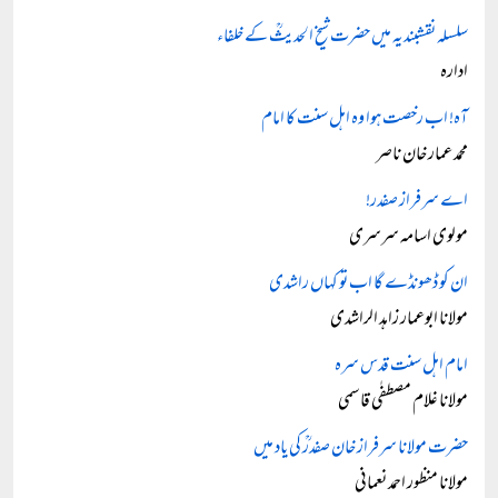
سلسلہ نقشبندیہ میں حضرت شیخ الحدیثؒ کے خلفاء
ادارہ
آہ! اب رخصت ہوا وہ اہل سنت کا امام
محمد عمار خان ناصر
اے سرفراز صفدر!
مولوی اسامہ سرسری
ان کو ڈھونڈے گا اب تو کہاں راشدی
مولانا ابوعمار زاہد الراشدی
امام اہل سنت قدس سرہ
مولانا غلام مصطفٰی قاسمی
حضرت مولانا سرفراز خان صفدرؒ کی یاد میں
مولانا منظور احمد نعمانی