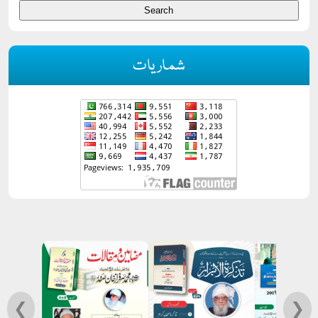
شماریات
❮
❯