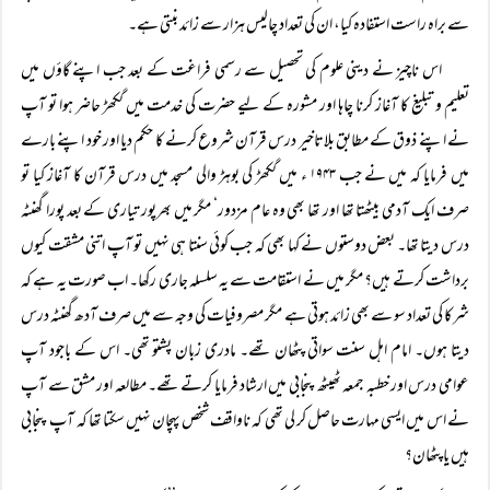
سے براہ راست استفادہ کیا، ان کی تعداد چالیس ہزار سے زائد بنتی ہے۔
اس ناچیز نے دینی علوم کی تحصیل سے رسمی فراغت کے بعد جب اپنے گاؤں میں
تعلیم و تبلیغ کا آغاز کرنا چاہا اور مشورہ کے لیے حضرت کی خدمت میں گکھڑ حاضر ہوا تو آپ
نے اپنے ذوق کے مطابق بلاتاخیر درس قرآن شروع کرنے کا حکم دیا اور خود اپنے بارے
میں فرمایا کہ میں نے جب ۱۹۴۳ ء میں گکھڑ کی بوہڑ والی مسجد میں درس قرآن کا آغاز کیا تو
صرف ایک آدمی بیٹھتا تھا اور تھا بھی وہ عام مزدور‘ مگر میں بھرپور تیاری کے بعد پورا گھنٹہ
درس دیتا تھا۔ بعض دوستوں نے کہا بھی کہ جب کوئی سنتا ہی نہیں تو آپ اتنی مشقت کیوں
برداشت کرتے ہیں؟ مگر میں نے استقامت سے یہ سلسلہ جاری رکھا۔ اب صورت یہ ہے کہ
شرکا کی تعداد سو سے بھی زائد ہوتی ہے مگر مصروفیات کی وجہ سے میں صرف آدھ گھنٹہ درس
دیتا ہوں۔ امام اہل سنت سواتی پٹھان تھے۔ مادری زبان پشتو تھی۔ اس کے باجود آپ
عوامی درس اور خطبہ جمعہ ٹھیٹھ پنجابی میں ارشاد فرمایا کرتے تھے۔ مطالعہ اور مشق سے آپ
نے اس میں ایسی مہارت حاصل کر لی تھی کہ ناواقف شخص پہچان نہیں سکتا تھا کہ آپ پنجابی
ہیں یا پٹھان؟