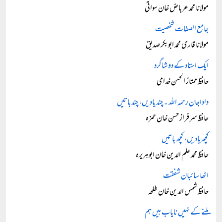
مولانا محمد عرباض خان سواتی
جامع الصفات شخصیت
مولانا قاری محمد ابوبکر صدیق
ایک استاد کے دو شاگرد
حافظ ممتاز الحسن خدامی
داداجان رحمہ اللہ ۔ چند یادیں، چند باتیں
حافظ سرفراز حسن خان حمزہ
کچھ یادیں، کچھ باتیں
حافظ محمد علم الدین خان ابوہریرہ
اٹھا سائبان شفقت
حافظ شمس الدین خان طلحہ
ملنے کے نہیں نایاب ہیں ہم