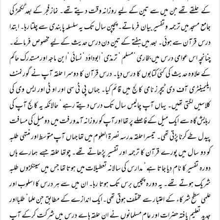
کے حلقے تھے جن میں سے تین کے لیے روزانہ وقت دیتے تھے۔ نماز فجر کے بعد گکھڑ کی
جامع مسجد میں ترجمہ و تفسیر بیان فرماتے۔ پچپن سال تک یہ سلسلہ پابندی سے چلتا رہا۔ ابتدا
درس قرآن سے ہوئی۔ بعد میں ہفتے کے تین دن درس حدیث کے لیے مخصوص فرمائے۔
چنانچہ اس عوامی درس میں بخاری ‘ مسلم ‘ ترمذی ‘ ابوداؤد ‘ نسائی ‘ ابن ماجہ اور مستدرک حاکم
کے علاوہ حدیث کی کئی کتابوں کا درس دیا۔ درس قرآن کا دوسر ا حلقہ آپ نے گورنمنٹ
ایلیمینٹری آف دی ٹیچرز نامی کالج میں قائم کیا۔ جہاں پی ٹی سی اور او ٹی اور ایس وی کی
کلاسیں لگتی تھیں۔ یہاں آپ چالیس سال تک درس دیتے رہے ‘ حالانکہ یہ کالج آپ کی
رہایش گاہ سے ایک میل کے فاصلے پر تھا اور آپ کو روزانہ آمدورفت میں دو میل کی مسافت
پیدل طے کرنا پڑتی تھی۔ تیسرا حلقہ مدرسہ نصرۃ العلوم میں تھا جہاں آپ متوسط اور منتہی طلبہ
کو دو سال میں پورے قرآن کا ترجمہ اور تفسیر پڑھاتے تھے۔ چوتھا حلقہ جسے ہمارے ہاں
دورہ تفسیر کا نام دیا جاتا ہے ‘ مدارس کی سالانہ تعطیلات میں ہوتا تھا جس میں سینکڑوں طلبہ
شریک ہوتے تھے۔ یہ دورہ پچیس برس تک ہوتا رہا۔ ان میں سے ہر درس کا اسلوب اور
علمی سطح شرکاء کے اعتبار سے مختلف ہوتی تھی۔ ایک اندازے کے مطابق جن علما‘ طلبااور
جدید تعلیم یافتہ حضرات اور عام مسلمانوں نے ان حلقہ ہاے درس میں شرکت کرکے آپ