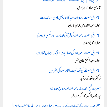
گکھڑ میں امام اہل سنت کے معمولات و مصروفیات
قاری حماد الزہراوی
امام اہل سنت رحمۃ اللہ علیہ کا تدریسی ذوق اور خدمات
مولانا عبد القدوس خان قارن
امام اہل سنت رحمہ اللہ کی قرآنی خدمات اور تفسیری ذوق
مولانا محمد یوسف
امام اہل سنت رحمہ اللہ کی تصانیف: ایک اجمالی تعارف
مولانا عبد الحق خان بشیر
امام اہل سنتؒ کی تصانیف اکابر علما کی نظر میں
ڈاکٹر حافظ محمد رشید
حضرت شیخ الحدیث رحمہ اللہ اور دفاعِ حدیث
پروفیسر ڈاکٹر محمد اکرم ورک
منکرینِ حدیث کے شبہات کے جواب میں مولانا صفدر رحمہ اللہ کا اسلوبِ استدلال