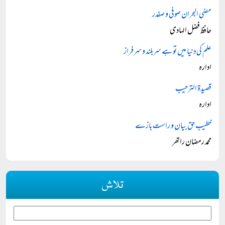
مضی البحران صوفی و صفدر
حافظ فضل الہادی
علم کی دنیا میں تو ہے سربلند و سرفراز
ادارہ
قصیدۃ الترحیب
ادارہ
خطیب حق بیان و راست بازے
محمد رمضان راتھر
تلاش