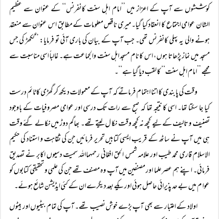
کوششوں سے آپ کے اعزاز میں ’’امام اہل سنت کانفرنس‘‘ کے عنوان سے عظیم
الشان عوامی اجتماع کا انعقاد کیا گیا۔ میری ناقص معلومات کے مطابق اس عنوان سے منعقد
ہونے والی یہ پہلی کانفرنس تھی۔ جب آپ کے بیان کی باری آئی تو فرمایا: ’’گکھڑ کی جس
مسجد میں نماز پڑھاتا ہوں، اس کا نام مسجد اہل سنت والجماعت ہے۔ غالباً اسی مناسبت سے
مجھے ’’امام اہل سنت‘‘ کا لقب دیا گیا ہے‘‘۔
وقت کی پابندی کا اتنا اہتمام فرماتے کہ آپ کے معمولات دیکھ کر گھڑی کا ٹائم درست
کیا جا سکتا تھا۔ اسی کا نتیجہ تھا کہ صبح سے رات تک درسی اور عوامی مصروفیات کے باوجود
تصنیف و تالیف کے لیے کچھ نہ کچھ وقت نکا ل لیتے تھے۔ بھاگم دوڑ میں نکالے گئے وقت
ہی میں آپ نے ساٹھ کے قریب ایسی کتابیں تحریر فرمائیں جن کی ثقاہت و استناد کی حکیم
الاسلام قاری محمد طیب اور علامہ شمس الحق افغانی رحمہمااللہ سمیت دسیوں اکابر نے تصدیق
فرمائی۔ اپنے ہم عصر علما اور مصنفین میں آپ وہ مصنف تھے جن کی علمی و تحقیقی کتابوں کو
عوا م میں بے حد پذیرائی حاصل ہوئی اور یکے بعد دیگرے ان کے کئی ایڈیشن شائع ہوئے۔
اولاد کے اعتبار سے بھی آپ بڑے خوش نصیب تھے۔ آپ کی تمام بیٹیوں اور بیٹوں