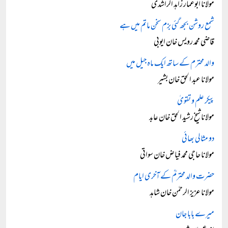
مولانا ابوعمار زاہد الراشدی
شمع روشن بجھ گئی بزم سخن ماتم میں ہے
قاضی محمد رویس خان ایوبی
والد محترم کے ساتھ ایک ماہ جیل میں
مولانا عبد الحق خان بشیر
پیکر علم و تقویٰ
مولانا شیخ رشید الحق خان عابد
دو مثالی بھائی
مولانا حاجی محمد فیاض خان سواتی
حضرت والد محترمؒ کے آخری ایام
مولانا عزیز الرحمٰن خان شاہد
میرے بابا جان