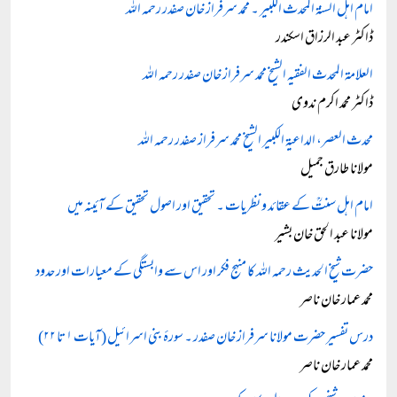
امام اہل السنۃ المحدث الکبیر ۔ محمد سرفراز خان صفدر رحمہ اللہ
ڈاکٹر عبد الرزاق اسکندر
العلامۃ المحدث الفقیہ الشیخ محمد سرفراز خان صفدر رحمہ اللہ
ڈاکٹر محمد اکرم ندوی
محدث العصر، الداعیۃ الکبیر الشیخ محمد سرفراز صفدر رحمہ اللہ
مولانا طارق جمیل
امام اہل سنتؒ کے عقائد و نظریات ۔ تحقیق اور اصول تحقیق کے آئینہ میں
مولانا عبد الحق خان بشیر
حضرت شیخ الحدیث رحمہ اللہ کا منہج فکر اور اس سے وابستگی کے معیارات اور حدود
محمد عمار خان ناصر
درس تفسیر حضرت مولانا سرفراز خان صفدر ۔ سورۂ بنی اسرائیل (آیات ۱ تا ۲۲)
محمد عمار خان ناصر