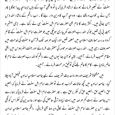
سنت ؒ نے تعبیر فرماتے ہوئے ارشاد فرمایا کہ یا تو واقعی آپ کے ہاں ایسا بچہ پیدا ہوگا یا پھر
جس نے یہ خواب دیکھا ہے، وہ بچہ آپ کا دین دار بنے گا ۔ اب راقم کے ماشاء اللہ دس
بہن بھائی ہیں۔ اکثریت کا نام بھی حضرت امامِ اہل سنت ؒ ہی نے رکھا ہے۔ بڑی ہمشیرہ
جمیلہ بی بی تھیں جو کہ اللہ ربّ العزت کو پیاری ہوچکی ہیں جو حضرت امامِ اہل سنت ؒ کے قائم
کردہ مدرسہ معارفِ اسلامیہ میں معلمہ تھیں اور ایک عرصہ تک قرآن و سنت کی خدمت میں
مصروف رہی ہیں۔ اللہ ربّ العزت مرحومہ کی مغفرت فرمائے اور جنت الفردوس میں اعلیٰ
مقام نصیب فرمائے، آمین۔ بقیہ نوبہن بھائیوں میں سے راقم کو اللہ ربّ العزت نے نام کا
عالم بنا دیا ہے، کام کا عالم بننے کی توفیق مرحمت فرمائے۔ آمین ۔
میں مشکوٰۃ شریف اور دورۂ حدیث شریف کے لیے جامعہ اسلامیہ امدادیہ فیصل آباد چلا
گیا۔ جامعہ امدادیہ میں کچھ حالات خراب ہوئے تو حضرت امامِ اہل سنت ؒ نے فرمایا کہ العین
حق،العین حق، العین حق کہ نظر برحق ہے ۔ پھر حضرت امامِ اہل سنت ؒ نے فرمایاکہ ہمارے
اس جامعہ نے بہت کم عرصہ میں بہت زیادہ ترقی حاصل کی ہے اور حاسدین کی نظر اس کو لگی
ہے۔ اس پر حضرت امامِ اہل سنت ؒ نے کافی دیر دعا بھی فرمائی۔ راقم جامعہ اسلامیہ امدادیہ