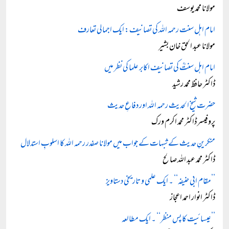
مولانا محمد یوسف
امام اہل سنت رحمہ اللہ کی تصانیف: ایک اجمالی تعارف
مولانا عبد الحق خان بشیر
امام اہل سنتؒ کی تصانیف اکابر علما کی نظر میں
ڈاکٹر حافظ محمد رشید
حضرت شیخ الحدیث رحمہ اللہ اور دفاعِ حدیث
پروفیسر ڈاکٹر محمد اکرم ورک
منکرینِ حدیث کے شبہات کے جواب میں مولانا صفدر رحمہ اللہ کا اسلوبِ استدلال
ڈاکٹر محمد عبد اللہ صالح
’’مقام ابی حنیفہ‘‘ ۔ ایک علمی و تاریخی دستاویز
ڈاکٹر انوار احمد اعجاز
’’عیسائیت کا پس منظر‘‘ ۔ ایک مطالعہ