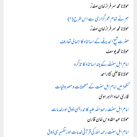
مولانا محمد سرفراز خان صفدرؒ
ہم نے تمام عمر گزاری ہے اس طرح (۲)
مولانا محمد سرفراز خان صفدرؒ
حضرت شیخ الحدیثؒ کے اساتذہ کا اجمالی تعارف
مولانا محمد یوسف
امام اہل سنتؒ کے چند اساتذہ کا تذکرہ
مولانا قاضی نثار احمد
گکھڑ میں امام اہل سنت کے معمولات و مصروفیات
قاری حماد الزہراوی
امام اہل سنت رحمۃ اللہ علیہ کا تدریسی ذوق اور خدمات
مولانا عبد القدوس خان قارن
امام اہل سنت رحمہ اللہ کی قرآنی خدمات اور تفسیری ذوق