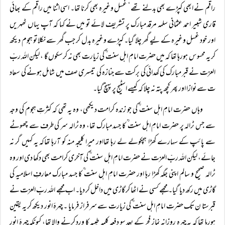
راقم نے ابھی کپڑے بھی بدلنے تھے ‘ غسل وغیرہ بھی کرنا تھا۔ اسی اثنا میں راقم کے بھائی
قاری شبیر احمد عثمانی سلمہ مرقد مبارک پر تشریف لائے تو میں نے کہا کہ آپ یہاں ٹھہریں
اور خود غسل وغیرہ کے لیے گھر چلا گیا۔ کپڑے وغیرہ بدل کر جب گھر سے نکلا تو ہجوم دیکھ
کر یہ محسو س ہورہا تھا کہ میں حضرت امامِ اہل سنت ؒ کی زیارت بھی نہ کرسکوں گا ، لیکن اللہ ربّ
العزت نے قبر مبارک کی کھدائی کی برکت سے جنازہ کی تیسری صف میں شامل ہونے کی سعاد
ت سے نوازا اور پھر کچھ پتہ نہ چلا کہ کیسے اسٹیج پر پہنچ گیا۔
وہاں حضرت امامِ اہل سنت ؒ کی جو زندہ کرامت دیکھی، وہ یہ تھی کہ کثرتِ ہجوم کی وجہ
سے جس ٹرالہ پر حضرت امامِ اہل سنت ؒ کا جسد مبارک تھا، وہ ٹرالہ سر کی طرف سے چھوٹے
سے پائپ کے سہارے کھڑا ہچکولے لے رہا تھااور میرا کلیجہ منہ کو آرہا تھاکہ یہ کہیں گر نہ
جائے، لیکن اللہ ربّ العزت نے حضرت امامِ اہل سنت ؒ کی آخری کرامت بھی دکھا دی اور وہ
ٹرالہ صحیح و سالم اپنی جگہ کھڑا رہا اور حضرت امامِ اہل سنت ؒ کا جسد مبارک معارفِ اسلامیہ کی
گاڑی میں رکھ دیا گیا۔ مجھے کسی نے اٹھا کر گاڑی میں داخل کر دیا۔ اب مجھے اللہ ربّ العزت نے
قبرستا ن تک حضرت امامِ اہل سنت ؒ کی زیارت سے سرفراز فرمایا ۔ چہرۂ انور دیکھ کر یہ یقین
ہورہا تھا کہ یہ چہرہ روزانہ نمازِ فجر کے بعد سو دفعہ کلمہ طیبہ کا ورد کرنے والا تھا، کیونکہ چہرۂ انور