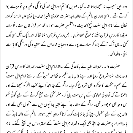
دور میں معیوب نہ سمجھا جاتا تھا ۔ گیارھویں کا ختم اور اہلِ محلہ کی فوتگی وغیر ہ پر تو مزے ہوا
کرتے تھے ۔ اسی دوران راقم کے والدِ ماجدحضرت مولوی بشیر احمد لدھیانوی علیہ الرحمۃ کو اللہ
تعالیٰ نے امامِ اہل سنت شیخ الحدیث و التفسیر حضرت مولانا محمد سرفراز خان صفدر نوّ راللہ
مرقدہ کا درسِ قرآن سننے کا موقع عطا فرمایا ۔ بس درسِ قرآن سننا تھا کہ اندر ایک آگ سی لگ
گئی ۔یہی آگ آگے بڑھ کر ہمارے پورے ددھیالی خاندان کے عقید ہ کی درستگی کا باعث
بنی، وللہ الحمد ۔
حضرت والد رحمۃ اللہ علیہ نے باقاعدگی کے ساتھ امامِ اہل سنت رحمہ اللہ کا درسِ قرآن
و حدیث سننا شروع کردیا اور اپنے والدِ ماجد حکیم حافظ احمد حسن ؒ کے سامنے امامِ اہل سنت ؒ
کے علم و حکمت کا تذکرہ بھی شروع کردیا ۔ راقم کے جدِّ امجد ؒ اپنے لختِ جگر کو سمجھاتے اور
دھمکاتے کہ تو وہابی مولوی کے پاس مت جایا کر ، مگر سختی سے منع کرنے کے لیے کوئی ٹھو
س وجہ بھی موجود نہ تھی۔ راقم کے والد ماجد ؒ اپنے بقیہ بھائیوں میں سے متمول بھی تھے اور
والدین کے لیے متمول بیٹے کی جائز بات کورد کرنا آسان نہیں ہوتا۔ راقم کے والد ماجد ؒ کے
بارہا اصرار پر حضرت جدِّ امجدؒ بھی ایک دفعہ امامِ اہل سنت ؒ کے حلقہ درس میں پہنچ گئے۔ امامِ