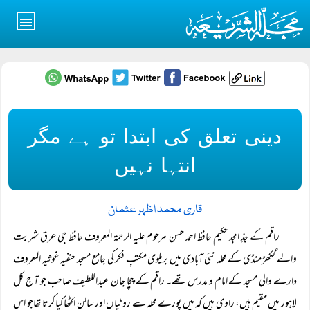
دینی تعلق کی ابتدا تو ہے مگر
انتہا نہیں
قاری محمد اظہر عثمان
راقم کے جدِّ امجد حکیم حافظ احمد حسن مرحوم علیہ الرحمۃ المعروف حافظ جی عرق شربت
والے گکھڑ منڈی کے محلہ نئی آبادی میں بریلوی مکتبِ فکر کی جامع مسجد حنفیہ غوثیہ المعروف
دارے والی مسجد کے امام و مدرس تھے۔ راقم کے چچا جان عبداللطیف صاحب جو آج کل
لاہور میں مقیم ہیں، راوی ہیں کہ میں پورے محلہ سے روٹیاں اور سالن اکٹھا کیا کرتا تھاجو اس