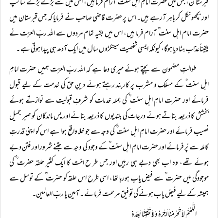
قبرستا ن، جس میں حضرت امامِ اہل سنت ؒ آرام فرما ہیں، اس میں سے بڑے بڑے سانپ
اور بچھو نکل کر باہر آرہے ہیں۔ اس پر حضرت قاضی صاحب نے فرمایا کہ جس قبرستان میں
حضرت امام اہل سنت ؒ آرام فرما ہیں، اس میں بقیہ تمام مردوں سے اللہ ربّ العزت نے
یقیناًعذاب ہٹا دیا ہوگا، کیونکہ ایسی شخصیت سینکڑوں سال میں ایک آدھ ہی پیدا ہوتی ہے ۔
طوالتِ مضمون سے بچتے ہوئے میری دعا ہے کہ اللہ ربّ العزت ہمیں حضرت امامِ
اہل سنت ؒ کے مسلک و مشرب پر کاربند رہتے ہوئے دینِ حق کی خدمت کے لیے قبول
فرمائے اور حضرت امامِ اہل سنت ؒ کی جملہ خدمات کو شرفِ قبولیت سے نوازتے ہوئے
بخشش کا ذریعہ بناتے ہوئے درجات کی بلندیوں کا ذریعہ بنائے اور پس ماندگان کو صبر جمیل
نصیب فرمائے اور حضرت امامِ اہل سنت ؒ کی وجہ سے جو خلا واقع ہوا ہے اس کو اپنی قدرتِ
کاملہ سے پُر فرمائے اور حضرت امامِ اہل سنت ؒ کے وجود کی وجہ سے جتنے شرور اور فتن دبے
ہوئے تھے، وہ اب بھی دبے ہی رہیں اور جس طر ح امّت کا ایک کثیر حلقہ حضرت ؒ کی
موجودگی میں حضرت ؒ سے فیض یاب ہورہا تھا، اسی طرح اس حلقہ کو حضرت ؒ کے توسل سے
ہمیشہ کے لیے فیض یاب ہونے کی توفیق مرحمت فرمائے ۔ آمین یا ربّ العالمین۔
الَلّٰھُمَّ لاَ تَحْرِمْناَ اَجْرَہٗ وَلاَ تَفْتِنَّا بَعْدَہْ