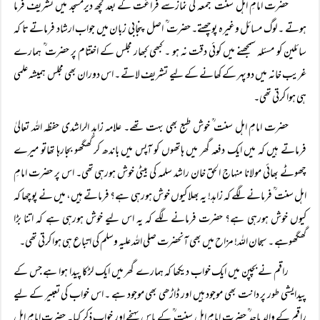
حضرت امامِ اہل سنت ؒ جمعہ کی نمازسے فراغت کے بعد کچھ دیرمسجد میں تشریف فرما
ہوتے ۔ لوگ مسائل وغیرہ پوچھتے۔ حضرت ؒ اصل پنجابی زبان میں جواب ارشاد فرماتے تا کہ
سائلین کو مسئلہ سمجھنے میں کوئی دقت نہ ہو ۔ کبھی کبھار مجلس کے اختتام پر حضرت ؒ ہمارے
غریب خانہ میں دوپہر کے کھانے کے لیے تشریف لاتے ۔ اس دوران بھی مجلس ہمیشہ علمی
ہی ہوا کرتی تھی۔
حضرت امامِ اہل سنت ؒ خوش طبع بھی بہت تھے۔ علامہ زاہد الراشدی حفظہ اللہ تعالیٰ
فرماتے ہیں کہ میں ایک دفعہ گھر میں ہاتھوں کو آپس میں باندھ کر گھگھو بجارہا تھاتو میرے
چھوٹے بھائی مولانا منہاج الحق خان راشد سلمہ کی بیٹی خوش ہورہی تھی۔ اس پر حضرت امامِ
اہل سنت ؒ فرمانے لگے کہ زاہد! یہ بھلا کیوں خوش ہورہی ہے؟ فرماتے ہیں، میں نے پوچھا کہ
کیوں خوش ہورہی ہے؟ حضرت فرمانے لگے کہ یہ اس لیے خوش ہورہی ہے کہ اتنا بڑا
گھگھوہے ۔ سبحان اللہ! مزاح میں بھی آنحضرت صلی اللہ علیہ وسلم کی اتباع ہی ہوا کرتی تھی۔
راقم نے بچپن میں ایک خواب دیکھا کہ ہمارے گھر میں ایک لڑکا پیدا ہوا ہے جس کے
پیدایشی طور پر دانت بھی موجود ہیں اور ڈاڑھی بھی موجود ہے ۔ اس خواب کی تعبیر کے لیے
راقم کے والد ماجد ؒ حضرت امامِ اہل سنت ؒ کے پاس پہنچے اور خواب ذکر کیا۔ حضرت امامِ اہل