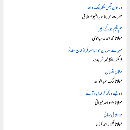
وما کان قیس ہلکہ ہلک واحد
حضرت مولانا عبد القیوم حقانی
ہم یتیم ہوگئے ہیں
مولانا محمد احمد لدھیانوی
میرے مہربان مولانا سرفراز خان صفدرؒ
ڈاکٹر حافظ محمد شریف
مثالی انسان
مولانا ملک عبد الواحد
وہ جسے دیکھ کر خدا یاد آئے
مولانا داؤد احمد میواتی
دو مثالی بھائی
مولانا گلزار احمد آزاد