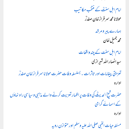
امام اہل سنتؒ کے منتخب مکاتیب
مولانا محمد سرفراز خان صفدرؒ
ہمارے پیر و مرشد
محمد جمیل خان
امام اہل سنت کے چند واقعات
سید انصار اللہ شیرازی
تعزیتی پیغامات اور تاثرات ۔ بسلسلہ وفات حضرت مولانا سرفراز خان صفدرؒ
ادارہ
حضرت شیخ الحدیثؒ کی وفات پر اظہار تعزیت کرنے والے مذہبی و سیاسی راہ نماؤں
کے اسمائے گرامی
ادارہ
مسئلہ حیات النبی صلی اللہ علیہ وسلم اور متوازن رویہ