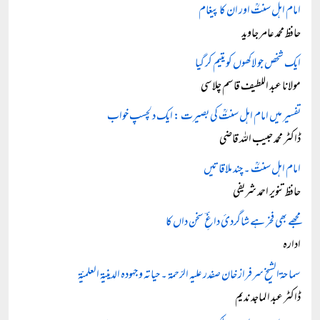
امام اہل سنتؒ اور ان کا پیغام
حافظ محمد عامر جاوید
ایک شخص جو لاکھوں کو یتیم کر گیا
مولانا عبد اللطیف قاسم چلاسی
تفسیر میں امام اہل سنتؒ کی بصیرت : ایک دلچسپ خواب
ڈاکٹر محمد حبیب اللہ قاضی
امام اہل سنتؒ ۔ چند ملاقاتیں
حافظ تنویر احمد شریفی
مجھے بھی فخر ہے شاگردئ داغِؔ سخن داں کا
ادارہ
سماحۃ الشیخ سرفراز خان صفدر علیہ الرّحمۃ ۔ حیاتہ و جہودہ الدینیۃ العلمیّۃ
ڈاکٹر عبد الماجد ندیم