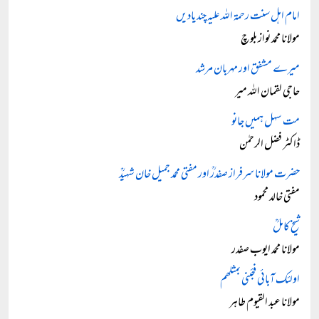
امام اہل سنت رحمۃ اللہ علیہ چند یادیں
مولانا محمد نواز بلوچ
میرے مشفق اور مہربان مرشد
حاجی لقمان اللہ میر
مت سہل ہمیں جانو
ڈاکٹر فضل الرحمٰن
حضرت مولانا سرفراز صفدرؒ اور مفتی محمد جمیل خان شہیدؒ
مفتی خالد محمود
شیخ کاملؒ
مولانا محمد ایوب صفدر
اولئک آبائی فجئنی بمثلھم
مولانا عبد القیوم طاہر