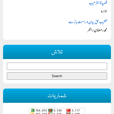
قصیدۃ الترحیب
ادارہ
خطیب حق بیان و راست بازے
محمد رمضان راتھر
تلاش
شماریات