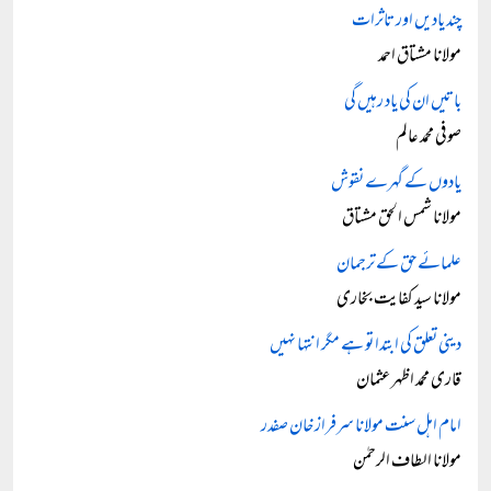
چند یادیں اور تاثرات
مولانا مشتاق احمد
باتیں ان کی یاد رہیں گی
صوفی محمد عالم
یادوں کے گہرے نقوش
مولانا شمس الحق مشتاق
علمائے حق کے ترجمان
مولانا سید کفایت بخاری
دینی تعلق کی ابتدا تو ہے مگر انتہا نہیں
قاری محمد اظہر عثمان
امام اہل سنت مولانا سرفراز خان صفدر
مولانا الطاف الرحمٰن