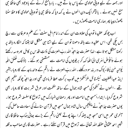
اور جمعہ کے لیے وہابی مولوی کے پاس جا تے ہیں ۔ بارہا منع کرنے کے باوجود بھی حافظ جی
منع نہیں ہوئے ۔ با لآخر ایک دن انہوں نے یہ کہہ دیا کہ حافظ جی یا تو وہابی مولوی کا وعظ سننا
چھوڑ دیںیا پھر ہماری امامت چھوڑ دیں ۔
اب چونکہ عقیدۂ توحید کی حلاوت ان کے اندر امامِ اہل سنت ؒ کے علم و عرفان سے رچ
بس چکی تھی، اس عقیدہ سے ہاتھ دھونا تو ان کے لیے اتنا ہی مشکل تھا جتنا کہ انگارہ ہاتھ پر
رکھنا مشکل ہوتا ہے، لہٰذا حضرت جدِّ امجد ؒ اللہ ربّ العزت کی ذاتِ اقدس پر کامل بھروسہ رکھتے
ہوئے وَاُفَوِّضُ اَمْرِی اِلَیْ اللّٰہْ کہہ کر بریلویوں کی امامت سے مستعفی ہوگئے ۔
ذٰالِکَ فَضْلُ اللّٰہِ
(
یُؤ تِیہِ مَنْ یَّشَاءُ) اِک در بند سو در کھلے۔ اللہ ربّ العزت نے راقم کے والد ماجد کے کاروبار بشیر
اینڈ عبداللطیف ٹیکسٹائل ملز گکھڑ میں خوب برکت عطا فرما دی تھی اور جدِّ امجد ؒ چونکہ حکیم بھی
تھے ، انہوں نے گکھڑ کی مسجد شاہ جمال کے ساتھ حکمت اور عرق شربت کا کاروبار بھی
شروع کردیا۔ابتداء اً مسجد میں امامت اور پھر رمضان المبارک میں تراویح کا سلسلہ شروع ہوا۔
یوں حضرت جدِّ امجد ؒ نے پینتیس سال شاہ جمال مسجد میں قرآن سنانے کی سعادت حاصل کی۔
آخری عمر میں اسی مسجد میں بیٹھ کر اپنے پوتے یعنی راقم کے بڑے بھائی جناب حافظ قاری
شبیر احمد عثمانی حفظہ اللہ تعالیٰ سے تراویح میں قرآن سنتے رہے ۔ حضرت قاری صاحب مدظلہ