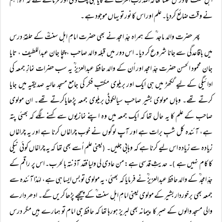
اہل سنت ؒ کا درس سننا تھاکہ اللہ ربّ العزت نے کایا ہی پلٹ دی اور فرمانے لگے کہ آہ! ہم
نے وقت ضائع کردیا۔ علم اور اس کا نور تو یہاں موجود ہے ۔
پھر حضرت والد ماجد ؒ کے ہمراہ جدِّ امجد نے بھی حضرت امامِ اہل سنتؒ کے حلقۂ درس
میں باقاعدگی سے جانا شروع کر دیا۔ اس دور میں قبلہ والد صاحب ، چچا جان عبداللطیف ، تایا
جان محمود الحسن حضرت جدِّ امجد اور اُن کے والد حافظ عبدالعزیز ؒ یہ سب حضرات نمازِ جمعہ کی
ادائیگی کے لیے گکھڑ میں ہی ایک اور بریلوی مکتبِ فکر کی جامع مسجد عالیہ صدیقیہ میں جایا
کرتے تھے۔ وہاں مولوی بشیر صاحب سیالکوٹی بریلوی جمعہ پڑھایاکرتے تھے۔ ان مولوی
صاحب کے علم کا یہ حال تھا کہ ایک جمعہ میں وہ اپنے نمازیوں سے کہنے لگے کہ بھئی پتہ
ہے، آئندہ کل شبِ برات ہے اور آپ لوگوں نے خوب چراغاں کرنا ہے اور یہ چراغاں
زیادہ سے زیادہ اس لیے کرنا ہے کہ وہابی جلیں۔
یعنی علم اُسے بھی تھا کہ یہ چراغاں کوئی نیکی
(
کا کام نہیں ہے
۔ حدیثِ قدسی ہے: من عادی لی ولیا فقد آذنتہ بالحرب۔ اس پر راقم کے
)
جدِّ امجد ؒ کے والد حافظ عبدالعزیز ؒ نے فرمایا کہ بھئی، یہ مولوی تو بس ایسا ہی ہے، لہٰذا آئندہ سے
جمعہ بھی برخوردار بشیر کے مولوی یعنی امامِ اہل سنت ؒ کے پیچھے پڑھا کریں گے۔ ادھر دارے
والی مسجد والوں کے صبر کا پیمانہ بھی لبریز ہورہا تھا کہ حافظ جی امام تو ہمارے ہیں مگر درس