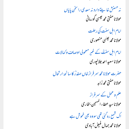
نہ حسنش غایتے دارد نہ سعدی را سخن پایاں
مولانا مفتی محمد عیسی گورمانی
امام اہل سنت کی رحلت
مولانا محمد عیسٰی منصوری
امام اہلِ سنتؒ کے غیر معمولی اوصاف و کمالات
مولانا سعید احمد جلالپوری
حضرت مولانا محمد سرفراز خاں صفدرؒ کا سانحۂ ارتحال
مولانا مفتی محمد زاہد
علم و عمل کے سرفراز
مولانا سید عطاء المہیمن بخاری
اک شمع رہ گئی تھی سو وہ بھی خموش ہے
مولانا محمد جمال فیض آبادی