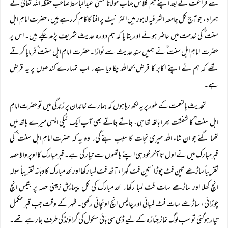
سے فراغت کے بعد اپنے ہم کلا س جناب مولانا مفتی عبدالباسط صاحب حفظہ اللہ تعالیٰ کے
ہمراہ، جو آج کل جامعہ اشرفیہ لاہور میں انٹر نیٹ پر افتا کاکام کررہے ہیں، حضرت امامِ اہل
سنت ؒ کی خدمت میں حاضر ہوئے اور بتا یا کہ ہم دورہ حدیث شریف پڑھ چکے ہیں۔ اس پر
حضرت امامِ اہل سنت ؒ نے ہمیں سندِ حدیث سے نوازا۔ حضرت امامِ اہل سنت ؒ فرمایا کرتے
تھے کہ ہم نے اپنے اکابر کا قرض بحمداللہ چکا دیا ہے۔ اب تمہارے کندھوں پر یہ قرض
ہے۔
تحدیث بالنعمت کے طور پر یہ لکھ رہا ہوں کہ ہمارے خاندان پر زندگی میں تو حضرت امامِ
اہل سنت ؒ کا شفقت بھر ا ہاتھ تھا ہی، جاتے جاتے بھی آپ ایک نیکی ایسی میرے ہاتھ میں
تھما گئے جو ان شاء اللہ میری نجات کا سبب بنے گی۔ وہ یہ کہ حضرت امامِ اہل سنت ؒ کی
قبرمبارک میں نے اول تا آخر خود ہی اپنے ہاتھوں سے تیار کی ہے۔ قبرمبارک کا اوپر والا حصہ
تقریباً ساڑھے تین فٹ چوڑا‘ تین فٹ گہرا، آٹھ فٹ لمبا رکھا اور لحد مبارک کا دہانہ تقریباً سولہ
انچ کھلا اور ساڑھے سات فٹ لمبا رکھا۔ لحد مبارک کی کل پیمایش زمینی حصہ پر بتیس انچ
چوڑائی، ساڑھے سات فٹ لمبائی اور چالیس انچ اونچائی رکھی۔ ظہر کے وقت جب قبر مکمل
تیار ہوگئی تو سب لوگ نماز جنازہ کے لیے ڈی سی ہائی سکول کی گراؤنڈ کی طرف جارہے تھے۔