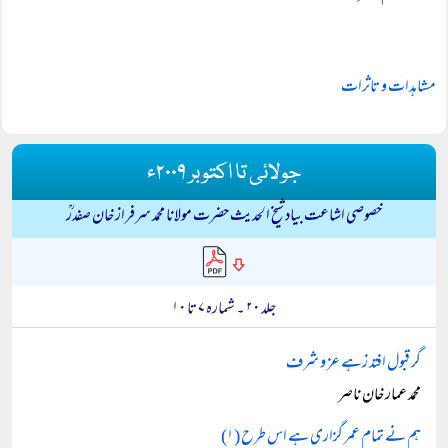
مشاہدات و تاثرات
جولائی تا اکتوبر ۲۰۰۹ء
خصوصی اشاعت بیاد شیخ الحدیث حضرت مولانا محمد سرفراز خان صفدرؒ
جلد ۲۰ ۔ شمارہ ۷ تا ۱۰
گر قبول افتد زہے عز و شرف
محمد عمار خان ناصر
ہم نے تمام عمر گزاری ہے اس طرح (۱)