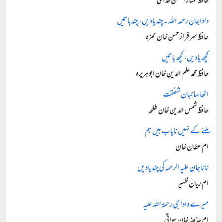
حافظ ممتاز الحسن خدامی
داداجان رحمہ اللہ ۔ چند یادیں، چند باتیں
حافظ سرفراز حسن خان حمزہ
کچھ یادیں، کچھ باتیں
حافظ محمد علم الدین خان ابوہریرہ
اٹھا سائبان شفقت
حافظ شمس الدین خان طلحہ
ملنے کے نہیں نایاب ہیں ہم
ام عفان خان
نانا جان علیہ الرحمہ کی چند یادیں
ام ریان ظہیر
میرے دادا جی رحمۃ اللہ علیہ
ام حذیفہ خان سواتی