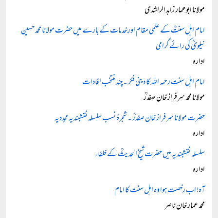
مولانا ابوعمار زاہد الراشدی
امام اہل سنتؒ کے علمی مقام اور خدمات کے بارے میں حضرت مولانا محمد حسین
نیلویؒ کی رائے گرامی
ادارہ
امام اہل سنت رحمہ اللہ کا دینی فکر ۔ چند منتخب افادات
مولانا محمد سرفراز خان صفدرؒ
حضرت مولانا سرفراز خان صفدرؒ ۔ شجرۂ نسب سلسلہ نقشبندیہ مجددیہ
ادارہ
سلسلہ نقشبندیہ میں حضرت شیخ الحدیثؒ کے خلفاء
ادارہ
آہ! اب رخصت ہوا وہ اہل سنت کا امام
محمد عمار خان ناصر