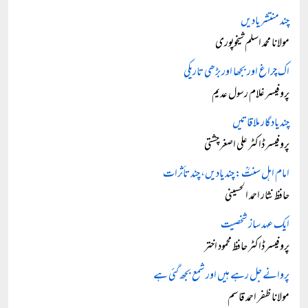
چند منتشر یادیں
مولانا محمد اسلم شیخوپوری
اک چراغ اور بجھا اور بڑھی تاریکی
پروفیسر غلام رسول عدیم
چند یادگار ملاقاتیں
پروفیسر ڈاکٹر علی اصغر چشتی
امام اہل سنتؒ: چند یادیں، چند تأثرات
حافظ نثار احمد الحسینی
ایک عہد ساز شخصیت
پروفیسر ڈاکٹر حافظ محمود اختر
پروانے جل رہے ہیں اور شمع بجھ گئی ہے
مولانا ظفر احمد قاسم