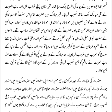
قسم بخدا چودھویں کے چاند کی طرح چمک رہا تھا۔ قبرستان پہنچے تو اب بھی اللہ ربّ العزت
نے قبر مبارک تک ساتھ نصیب فرمایا۔ قبر مبارک میں حضرت امامِ اہل سنت ؒ کا جسدِ خاکی
اتارنے والے خوش نصیبوں میں مولانا زاہد الراشدی‘ مولانا عبدالقدوس قارن‘ مولانا عبدالحق
بشیر، مولانا عزیز الرحمن شاہداور حضرت ؒ کے خادم خاص میر لقمان اللہ صاحب تھے۔ انہوں
نے سنّتِ نبوی صلی اللہ علیہ وسلم پر عمل کرتے ہوئے بسم اللہ وعلیٰ ملتِ رسول اللہ پڑھتے
ہوئے علم وعرفان کے سورج کو قبر مبارک میں اتار دیا تو ادھر اللہ ربّ الشمس نے دنیا کے
سورج کو مغرب میں غروب فرمادیا ۔ لحد مبارک کے دہانے پر کچی اینٹیں لگانے کی سعادت اللہ
ربّ العزت نے راقم کو بھی نصیب فرمائی اور پھر اُن کے اوپر گارا مٹی لگانے کی توفیق سے
بھی نواز ا۔
حضرت کی وفات کے بعد مرکزی جامع مسجد امامِ اہل سنت ؒ میں حضرت کی یاد میں منعقد
ہونے والے ایک اجتماع میں استاذ العلماء حضرت مولانا قاضی حمید اللہ خان صاحب دامت
برکاتہم نے پشاور کے کسی عالم دین کا خواب سنایا جس سے سامعین کو ایمان میں خوب ترقی
نصیب ہوئی۔ قاضی صاحب نے فرمایا اس عالم دین کا خواب یہ ہے کہ دیکھتا ہوں گکھڑ کا