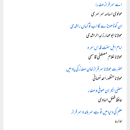
اے سرفراز صفدر!
مولوی اسامہ سرسری
ان کو ڈھونڈے گا اب تو کہاں راشدی
مولانا ابوعمار زاہد الراشدی
امام اہل سنت قدس سرہ
مولانا غلام مصطفٰی قاسمی
حضرت مولانا سرفراز خان صفدرؒ کی یاد میں
مولانا منظور احمد نعمانی
مضی البحران صوفی و صفدر
حافظ فضل الہادی
علم کی دنیا میں تو ہے سربلند و سرفراز
ادارہ