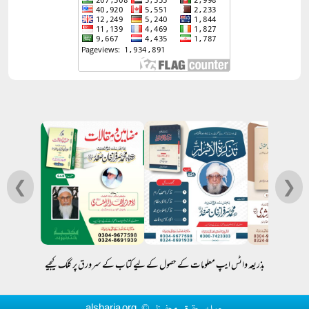
❮
❯
بذریعہ واٹس ایپ معلومات کے حصول کے لیے کتاب کے سرورق پر کلک کیجیے
جملہ حقوق محفوظ © alsharia.org