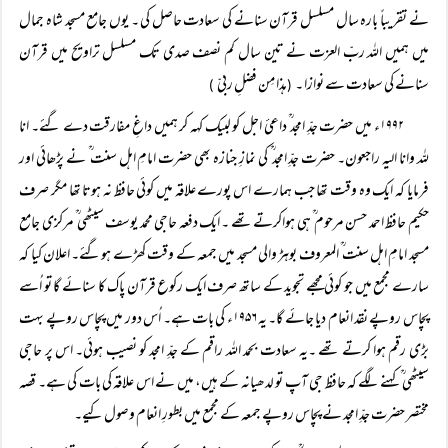
نے تقریباً بارہ سال مسلسل قرآن سنانے کی سعادت حاصل کی ۔ یوں جامع مسجد شاہ جمال
میں ہمیں اللہ ربّ العزت نے تین سال کم نصف صدی تک مسلسل تراویح میں قرآن
سنانے کی سعادت سے نوازا ۔
ہذا مِن فضلِ ربیّ
)
(
۱۹۹۲ء میں حضرت جدِّ امجد ؒ داعئ اجل کو لبیک کہہ کر ہمیں داغِ مفارقت دے گئے۔ انا
للہ وانا الیہ راجعون۔ حضرت جدِّ امجد ؒ کی نمازِ جنازہ بھی حضرت امامِ اہل سنت ؒ نے پڑھائی اور
فرمایا کہ ایک وہ وقت تھا جب ہمارے اس پورے علاقہ میں کوئی حافظ نہ ہوتا تھا مگر صرف
حکیم حافظ احمد حسن مرحوم ؒ ہی ہواکرتے تھے ۔ ایک دفعہ حاجی محمد یوسف سیٹھی ؒ مرکزی جامع
مسجد امامِ اہل سنت ؒ المعروف بوہڑ والی مسجد میں جمعہ کے وقت کھڑے ہوگئے۔ اعلان کیا کہ
سارے مجمع میں جو کوئی مجھے تجوید کے ساتھ صرف ایک رکوع قرآن پاک کا سنائے گا تو اُسے
پچاس روپے نقد انعام دیا جائے گا۔ یہ ۱۹۵۶ء کی بات ہے۔ اُس دور میں پچاس روپے بہت
بڑی رقم ہوا کرتے تھے ۔یہ سعادت بحمد اللہ راقم کے جدِّ امجد کو نصیب ہوئی۔ اس پر حاجی
سیٹھی ؒ کہنے لگے کہ حافظ جی آپ تو لدھیانہ کے ہیں، میں نے اس علاقہ کی بات کی ہے۔ قصہ
مختصر حضرت جدِّ امجد نے پچاس روپے جمعہ کے مجمع میں بطورِ انعام وصول کیے۔