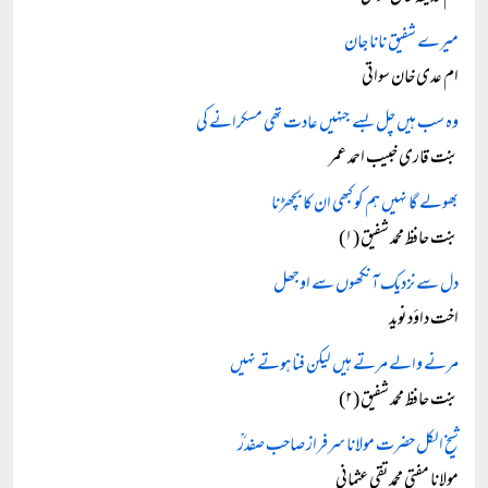
میرے شفیق نانا جان
ام عدی خان سواتی
وہ سب ہیں چل بسے جنہیں عادت تھی مسکرانے کی
بنت قاری خبیب احمد عمر
بھولے گا نہیں ہم کو کبھی ان کا بچھڑنا
بنت حافظ محمد شفیق (۱)
دل سے نزدیک آنکھوں سے اوجھل
اخت داؤد نوید
مرنے والے مرتے ہیں لیکن فنا ہوتے نہیں
بنت حافظ محمد شفیق (۲)
شیخ الکل حضرت مولانا سرفراز صاحب صفدرؒ
مولانا مفتی محمد تقی عثمانی