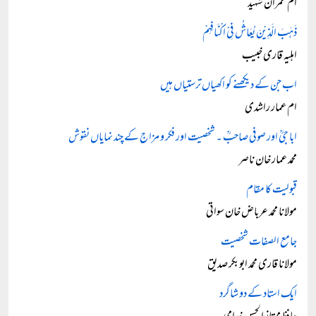
ام عمران شہید
ذَہَبَ الَّذِیْنَ یُعَاشُ فِیْ اَکْنَافِہِمْ
اہلیہ قاری خبیب
اب جن کے دیکھنے کو اکھیاں ترستیاں ہیں
ام عمار راشدی
ابا جیؒ اور صوفی صاحبؒ ۔ شخصیت اور فکر و مزاج کے چند نمایاں نقوش
محمد عمار خان ناصر
قبولیت کا مقام
مولانا محمد عرباض خان سواتی
جامع الصفات شخصیت
مولانا قاری محمد ابوبکر صدیق
ایک استاد کے دو شاگرد