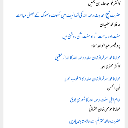
ڈاکٹر خواجہ حامد بن جمیل
حضرت شیخ الحدیث رحمہ اللہ کی تصانیف میں تصوف و سلوک کے بعض مباحث
حافظ محمد سلیمان
سنت اور بدعت ’’راہ سنت‘‘ کی روشنی میں
پروفیسر عبد الواحد سجاد
مولانا محمد سرفراز خان صفدر رحمہ اللہ کا انداز تحقیق
ڈاکٹر محفوظ احمد
مولانا محمد سرفراز خان صفدر کا اسلوب تحریر
نوید الحسن
امام اہل سنت رحمہ اللہ کا شعری ذوق
مولانا مومن خان عثمانی
حضرت والد محترمؒ سے وابستہ چند یادیں