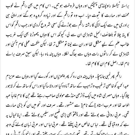
براستہ ٹیکسلا راولپنڈی پہنچتیں اور وہاں فروخت ہوتیں۔ اس کام میں بھی راقم نے خوب
محنت اور مہارت کا ثبوت دیا۔ اب وہ تو راقم کے اور زیادہ گرویدہ ہوگئے اور اپنی ہی
برادری میں سے ایک لڑکی کا رشتہ راقم سے جوڑنے کی سعی شروع کردی اور جب راقم کو اس
کا پتہ چلا تو بلطائف الحیل شاہڑی ان سے لی، کیونکہ اس کا وہاں چھوڑنا بھی ایک غریب
طالب علم کے لیے مشکل تھا اور ان سے لینا تو مشکل تر تھا، لیکن حکمت عملی کام آگئی اور
شاہڑی لے کر راتوں رات وہاں سے بھاگ نکلا۔ وہاں چند ماہ رہا، لیکن سبق صرف برائے
نام تھا۔ اصل کام ان کا کام تھا۔
راقم پھر لمبی جاپہنچا۔ وہاں چند دن رہ کر پھر اچھڑیاں اور کورے گیا اور وہاں سے عزیزم
عبد الحمید کو خاصی ترغیب وترہیب کے ساتھ آمادہ کیا اور دلاسا کیا اور اس کو ساتھ لے کر لاہور
چلاگیا۔ وہاں مصری شاہ میں ایک ڈاڑھی منڈھے مولوی صاحب رہتے تھے جن کا نام غالباً عبد
الواحد تھا اور عرب استاد ]کے نام[ سے مشہور تھے۔ صرف اور نحو میں ان کو بڑی مہارت
تھی۔ عربی روانی سے بولتے تھے اور پشتو بھی بڑی فصیح اور سلیس بولتے تھے۔ اپنا خیال یہ
ہے کہ وہ قبائلی تھے۔ لباس خالص عربی پہنتے تھے، عربی لباس اور عربی زبان بولنے کی وجہ
سے شاید عرب استاد کہلاتے تھے۔ تعویذات ان کے بہت چلتے تھے اور انہی کی آمدنی پر وہ