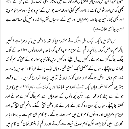
صوفی عبد الحمید اس درمیان اچھڑیاں اور کورے میں رہتا۔ کبھی ٹنگ لائی سے بالن لے آتا،
کبھی گھاس اور شوتل کاٹ لاتا اور کبھی کوئی اور خدمت جو اس کے سپرد ہوتی، وہ سرانجام دیتا
اور کبھی کبھار لمبی چلاجاتا۔
اچھڑیاں اور لمبی کے درمیان تقریباً اٹھارہ میل کی مسافت ہے
(
اور یہ پہاڑی علاقہ ہے)
اس اثنا میں ایک نیک دل بزرگ نے مشورہ دیا کہ تمہارا وطن میں کیا دھرا ہے؟ کہیں
جاکر علم حاصل کرو۔ چنانچہ راقم نے عزیزم عبد الحمید کو ساتھ لیا اور دونوں ۱۹۳۳ ھ کے لگ
بھگ بھاگ کھڑے ہوئے۔ کہیں پیدل چلتے اور کہیں ریل گاڑی پر سوار ہوتے حتیٰ کہ ہم کوئٹہ
بلوچستان جاپہنچے۔ وہاں کے متصل ایک بستی تھی۔ وہاں ایک پرانے طرز کا
مسجد میں) مدرسہ
(
تھا۔ ہم وہاں داخل ہوگئے اور وہاں کوئٹہ ابتدائی کتابیں پڑھنا شروع کردیں۔ اس وقت
بہترین قسم کا انگور وہاں ایک آنے کا دوسیر ملتا تھا اور یہ کوئٹہ کے
غالباً ۱۹۳۴ء میں)غرق
(
ہونے سے پہلے کا واقعہ ہے۔ لیکن کچھ دنوں کے بعد وہاں سے ہم بھاگ کھڑے ہوئے اور
کلکتہ جا پہنچے۔ وہاں کچھ دن رہ کر پھرتے پھراتے پھر وطن پہنچ گئے۔ راقم لمبی پہنچ گیا اور
عزیزم اچھڑیاں اور دونوں کام کاج میں مصروف ہوگئے۔ جو کام بھی ہم سے لیا جاتا، بامر
مجبوری ہمیں کرنا پڑتا، لیکن کام صدق نیت سے کرتے اور راقم تو بفضلہ تعالیٰ کسی کام میں