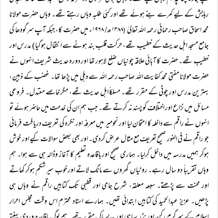
رہایش کے لیے کمرے بنے ہوئے تھے اور کئی طلبہ وہاں رہتے تھے۔ وہاں حضرت مولانا
محمد اسحاق صاحب رحمانی رحمہ اللہ تعالیٰ
۱۳۸۸ھ/ ۱۹۶۸ء میں حضرت کا، جبکہ آپ سرگودھا کی
(
جامع مسجد اہل حدیث کے خطیب تھے، حرکت قلب بند ہونے سے انتقال ہوگیا) مدرس اور
خطیب تھے۔ حضرت کا آبائی علاقہ چونیاں ضلع لاہور تھا اور دورہ حدیث شریف انہوں نے
حضرت مولانا مفتی محمد کفایت اللہ صاحب رحمہ اللہ سے دہلی میں پڑھا تھا۔ غضب کے ذہین،
بہترین مدرس اور چوٹی کے مقرر تھے۔ مسلکاً اہل حدیث تھے، مگر خاصے معتدل۔ فروعی
مسائل میں نزاع اور اختلاف کو پسند نہ کرتے تھے۔ جب ہم ان کی خدمت میں حاضر ہوئے تو
انہوں نے راقم سے داخلہ کا امتحان لیا اور نحومیر میں معرفہ اور نکرہ کی تعریف دریافت فرمائی
جو راقم نے فی الفور صحیح تعریف مع مثال عرض کردی۔ اور بھی بعض سوالات کیے اور خوش
ہوکر ہمیں مدرسہ میں داخل کرلیا۔ ہماری صحیح اور باقاعدہ تعلیم کا آغاز وڈالہ ہی سے ہوا۔ ہم
وہاں تقریباً دو سال رہے۔ روٹیاں گھروں سے مانگ لاتے اور خوب سیر شکم ہوکر کھاتے
اور محنت سے پڑھتے۔ سبعہ معلقہ، شرح جامی اور قطبی تک کتابیں راقم نے وہاں ہی
پڑھیں۔ عزیز عبدالحمید کی کتابیں ابتدائی تھیں۔ ہمارے استاد محترم اس وقت مجلس احرار
اسلام کے سرگرم رکن اور نڈر سپاہی اور بے باک مقرر تھے۔ ہم لوگ باقاعدہ وردی پہنتے