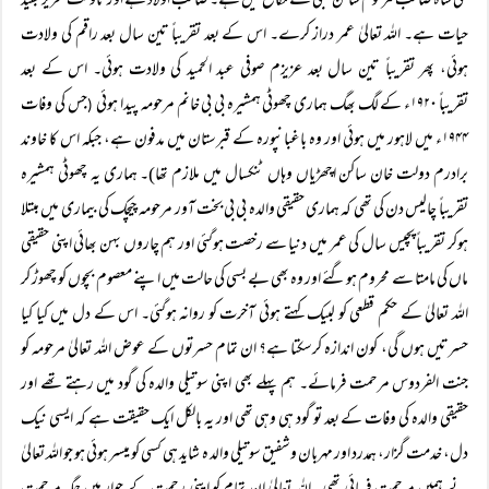
علی شاہ صاحب مرحوم ساکن لمبی کے نکاح میں ہے۔ صاحب اولاد ہے اور تاوقت تحریر بقید
حیات ہے۔ اللہ تعالیٰ عمر دراز کرے۔ اس کے بعد تقریباً تین سال بعد راقم کی ولادت
ہوئی، پھر تقریباً تین سال بعد عزیزم صوفی عبد الحمید کی ولادت ہوئی۔ اس کے بعد
تقریباً ۱۹۲۰ء کے لگ بھگ ہماری چھوٹی ہمشیرہ بی بی خانم مرحومہ پیدا ہوئی
جس کی وفات
(
۱۹۴۴ء میں لاہور میں ہوئی اور وہ باغبانپورہ کے قبرستان میں مدفون ہے، جبکہ اس کا خاوند
برادرم دولت خان ساکن اچھڑیاں وہاں ٹنکسال میں ملازم تھا)۔ ہماری یہ چھوٹی ہمشیرہ
تقریباً چالیس دن کی تھی کہ ہماری حقیقی والدہ بی بی بخت آور مرحومہ چیچک کی بیماری میں مبتلا
ہوکر تقریباً پچیس سال کی عمر میں دنیا سے رخصت ہوگئی اور ہم چاروں بہن بھائی اپنی حقیقی
ماں کی مامتا سے محروم ہوگئے اور وہ بھی بے بسی کی حالت میں اپنے معصوم بچوں کو چھوڑ کر
اللہ تعالیٰ کے حکم قطعی کو لبیک کہتے ہوئی آخرت کو روانہ ہوگئی۔ اس کے دل میں کیا کیا
حسرتیں ہوں گی، کون اندازہ کرسکتا ہے؟ ان تمام حسرتوں کے عوض اللہ تعالیٰ مرحومہ کو
جنت الفردوس مرحمت فرمائے۔ ہم پہلے بھی اپنی سوتیلی والدہ کی گود میں رہتے تھے اور
حقیقی والدہ کی وفات کے بعد تو گود ہی وہی تھی اور یہ بالکل ایک حقیقت ہے کہ ایسی نیک
دل، خدمت گزار، ہمدرد اور مہربان وشفیق سوتیلی والد ہ شاید ہی کسی کو میسر ہوئی ہو جو اللہ تعالیٰ