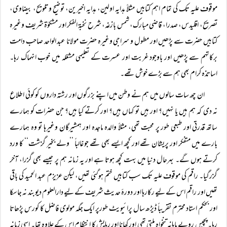
موقوف علیہ تک کی تمام اہم کتابیں مثلاً ہدایہ اولین، ہدایہ اخیرین، توضیح وتلویح، بیضاوی،
تصریح، اقلیدس، صدرا، قاضی مبارک، شمس بازغہ، شرح نخبۃ الفکر اور مشکوٰۃ شریف وغیرہ
کتابیں حضرت سے پڑھیں اور مطول و سراجی وغیرہ حضرت مولانا عبد الواحد صاحب دامت
برکاتہم سے پڑھیں اور باوجود غربت اور عسرت کے تعلیمی مشغلہ میں خوب انہماک رہا۔
اساتذہ کرام بھی ہم سے بڑے خوش تھے۔
ان چھ سات سالوں میں ہم نے وطن میں اپنے بزرگوں اور رشتہ داروں کو کوئی اطلاع
نہ دی کہ ہم ہیں یا نہیں؟ اور ہیں تو کہاں ہیں؟ اور کرتے کیا ہیں؟ جن حضرات کو ہمارے
ساتھ قدرتی اور طبعی طور پر محبت تھی، مثلاً والدہ ماجدہ اور ہمشیرگان وغیرہا تو وہ ہمارے
بارے میں متفکر اور پریشان تھے اور کچھ ایسے بھی تھے جو غالباً ’’ولے بخیر گزشت‘‘ کا ورد
کرتے ہوں گے۔ بہرحال دنیا میں بہت کچھ ہوتا ہے اور یہ زمانہ ہم پر جیسے بھی گزرا، آخر
گزرگیا۔ راقم کی موقوف علیہ تک سب کتابیں ختم ہوگئی تھیں، لیکن عزیزم عبد الحمید کی باقی
تھیں اور راقم اس کے لیے رکارہا اور دورۂ حدیث شریف کے لیے دارالعلوم دیوبند نہ جاسکا
اور بحکم استاد محترم تقریباً ڈیڑھ سال پرائیویٹ طورپر ایک جگہ مولوی فاضل کا کورس پڑھاتا
رہا۔ پچیس روپے ماہانہ تنخواہ ملتی تھی اور کھانا اور رہایش کا انتظام اس کے علاوہ تھا۔ اسی زمانہ