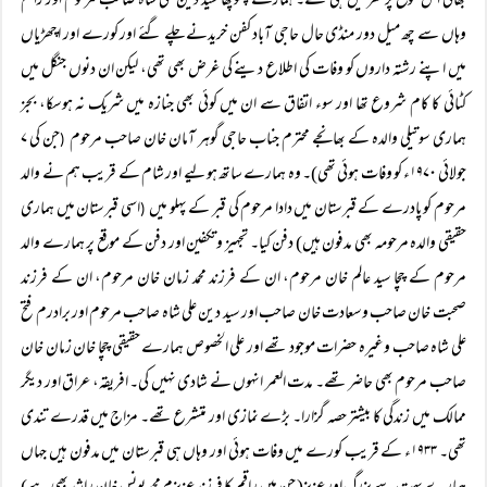
بھائی اس موقع پر گھر میں ہی تھے۔ ہمارے پھوپھا سید دین علی شاہ صاحب مرحوم اور راقم
وہاں سے چھ میل دور منڈی حال حاجی آباد کفن خریدنے چلے گئے اور کورے اور اچھڑیاں
میں اپنے رشتہ داروں کو وفات کی اطلاع دینے کی غرض بھی تھی، لیکن ان دنوں جنگل میں
کٹائی کا کام شروع تھا اور سوء اتفاق سے ان میں کوئی بھی جنازہ میں شریک نہ ہوسکا، بجز
ہماری سوتیلی والدہ کے بھانجے محترم جناب حاجی گوہر آمان خان صاحب مرحوم
جن کی ۷
(
جولائی ۱۹۷۰ء کو وفات ہوئی تھی)۔ وہ ہمارے ساتھ ہو لیے اور شام کے قریب ہم نے والد
مرحوم کو پادرے کے قبرستان میں دادا مرحوم کی قبر کے پہلو میں
اسی قبرستان میں ہماری
(
حقیقی والدہ مرحومہ بھی مدفون ہیں) دفن کیا۔ تجہیز وتکفین اور دفن کے موقع پر ہمارے والد
مرحوم کے چچا سید عالم خان مرحوم، ان کے فرزند محمد زمان خان مرحوم، ان کے فرزند
صحبت خان صاحب وسعادت خان صاحب اور سید دین علی شاہ صاحب مرحوم اور برادرم فتح
علی شاہ صاحب وغیرہ حضرات موجود تھے اور علی الخصوص ہمارے حقیقی چچا خان زمان خان
صاحب مرحوم بھی حاضر تھے۔ مدت العمر انہوں نے شادی نہیں کی۔ افریقہ، عراق اور دیگر
ممالک میں زندگی کا بیشتر حصہ گزارا۔ بڑے نمازی اور متشرع تھے۔ مزاج میں قدرے تندی
تھی۔ ۱۹۳۳ء کے قریب کورے میں وفات ہوئی اور وہاں ہی قبرستان میں مدفون ہیں جہاں