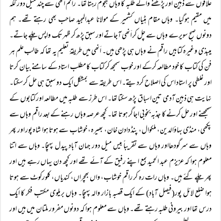
علاقوں سے ذہین اور پڑھنے والے طلبہ کا وہاں ہجوم رہتا تھا۔ راقم اَنھی سے چند میل دور ککّہ
میں مقیم ہوگیا۔ وہاں مقام ہٹیاں کشمیر کے مولانا عبدالمجید صاحب بھی رہتے تھے۔ ہم
دونوں صبح سویرے وہاں سے چل کر اَنھی آجاتے اور سبق پڑھ کر ظہر تک واپس چلے جاتے۔
میبذی وغیرہ کتابیں راقم نے وہاں ہی پڑھی ہیں۔ اَنھی میں طریقۂ تعلیم یہ تھا کہ طالب علم ہر
فن کی کتاب کا خود مطالعہ کرکے اور خوب سمجھ کر کتاب کا مطلب استاد کے سامنے بیان کرتا
اور غلطی پر استاد اس کی اصلاح کردیتے۔ اس طریقہ سے بمشکل ایک دو سبق ہی حل کرسکتا۔
نہایت ہی ذہین آدمی تین اسباق پڑھ سکتا تھا۔ اس طرز سے طلبہ میں مطالعہ اور کتابوں کے
سمجھنے اور حل کرنے کا جذبہ بخوبی اجاگر ہوتا تھا۔ کچھ عرصہ وہاں رہنے کے بعد راقم وہاں سے
پکھی، منڈی بہاؤالدین، ملکوال، پنڈ دادن خان، بھیرہ، خوشاب سے ہوتا ہوا شاہ پور اور پھر
وہاں سے سرگودھااور وہاں سے تقریباً بیس میل دور جہان آباد پیدل پہنچا۔ وہاں سے اتنا
معلوم ہوا کہ عزیزم عبد الحمید بمع اپنے رفیق کے آئے تھے اور کچھ دن یہاں رہے ہیں اور
پھر چلے گئے ہیں۔ وہاں رات رہ کر راقم خوشاب، واں بھچراں، کندیاں، کلورکوٹ سے ہوتا
ہوا ضلع لائل پور(فیصل آباد) کے ایک قصبہ بازار والہ پہنچا۔ وہاں بریلوی مکتب فکر کا ایک
درس تھا اور بیرونی طلبہ رہتے تھے۔ وہاں سے معلوم ہوا کہ دونوں مفرور ملتان میں ہیں اور