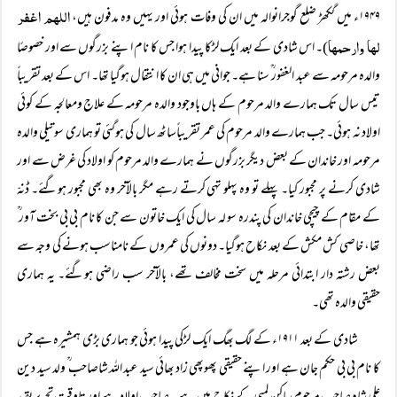
اللہم اغفر
۱۹۴۹ء میں گکھڑ ضلع گوجرانوالہ میں ان کی وفات ہوئی اور یہیں وہ مدفون ہیں،
لہا وارحمہا
)۔ اس شادی کے بعد ایک لڑکا پیدا ہوا جس کا نام اپنے بزرگوں سے اور خصوصًا
والدہ مرحومہ سے عبد الغفور ؒ سنا ہے۔ جوانی میں ہی ان کا انتقال ہوگیا تھا۔ اس کے بعد تقریباً
تیس سال تک ہمارے والد مرحوم کے ہاں باوجود والدہ مرحومہ کے علاج ومعالجہ کے کوئی
اولاد نہ ہوئی۔ جب ہمارے والد مرحوم کی عمر تقریباًساٹھ سال کی ہوگئی تو ہماری سوتیلی والدہ
مرحومہ اور خاندان کے بعض دیگر بزرگوں نے ہمارے والد مرحوم کو اولاد کی غرض سے اور
شادی کرنے پر مجبور کیا۔ پہلے تو وہ پہلو تہی کرتے رہے مگر بالآخر وہ بھی مجبور ہوگئے۔ ڈنہّ
کے مقام کے چیچی خاندان کی پندرہ سو لہ سال کی ایک خاتون سے جن کا نام بی بی بخت آور ؒ
تھا، خاصی کش مکش کے بعد نکاح ہوگیا۔ دونوں کی عمروں کے نامناسب ہونے کی وجہ سے
بعض رشتہ دار ابتدائی مرحلہ میں سخت مخالف تھے، بالآخر سب راضی ہوگئے۔ یہ ہماری
حقیقی والدہ تھی۔
شادی کے بعد ۱۹۱۱ء کے لگ بھگ ایک لڑکی پیدا ہوئی جو ہماری بڑی ہمشیرہ ہے جس
کا نام بی بی حکم جان ہے اور اپنے حقیقی پھوپھی زاد بھائی سید عبد اللہ شاصاحب ؒ ولد سید دین