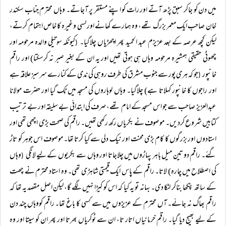
میں دن کو جاکر سبق پڑھ آتے اور رات کو اپنے مستقر پر آجاتے۔ وہاں محترم جناب سکندر
خان صاحب ایک معمر بزرگ تھے، وہ ہمارے کھانے اور لسی وغیرہ کا خاص اہتمام کرتے،
لیکن کچھ عرصہ کے بعد عزیزم عبد الحمید پھر اچھڑیاں چلاگیا۔
کیونکہ سوتیلی والدہ مرحومہ اور
(
چھوٹی حقیقی ہمشیرہ مرحومہ وہاں ہی ہوتی تھیں اور یہ ان کے بغیر صبر نہ کرسکتا) اور راقم
خانپور
جو کہ ہری پور سے جنوب مشرق کی طرف روہی کی ندی کے کنارے سرسبز علاقہ ہے
(
اور راجوں کا خانپور کہلاتا ہے) چلاگیا۔ وہاں لوہاروں کی مسجد میں ٹِک گیا اور حضرت مولانا
عبدالعزیز صاحب سے جو اس مسجد کے امام تھے، صرف کی ابتدائی بے سلیقہ اور بے ترتیب
کتابیں شروع کردیں۔ موصوف نے بکریاں رکھ رکھی تھیں۔ راقم کی صحت بڑی اچھی تھی اور
استادوں اور بزرگوں کا کام بڑی محنت اور نیک دلی سے کیا کرتا تھا۔ موصوف اس جوہر کو تاڑ
گئے۔ راقم دو تین میل باہر پہاڑوں میں چلاجاتا اور وہاں سے بکریوں کے لیے لانگی
وہاں
(
کی اصطلاح میں چارہ) لاتا۔ راقم کے پاس ایک قیمتی شاہڑی تھی۔ وہ استاد محترم نے چھت
کے ساتھ پنکھا بناکر لٹکا دی۔ بہانہ تو یہ کیا کہ اس کو کیڑا نہیں لگے گا، لیکن اصل مقصد یہ تھا کہ
راقم بھاگ نہ جائے۔ آں محترم کے عزیزوں میں سے کسی کا باغ تھا۔ راقم کووہاں چند دن
کے لیے بھیج دیا گیا۔ راقم خرمانیاں اتار تا، ان سے ٹوکریاں بھرتا اور پھر ان کو سیتا اور وہ