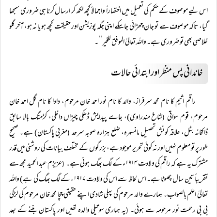
اس لیے موصوف کے حکم کی تعمیل میں اختصاراً واجمالاً کچھ لکھ کر ارسال کرنا ہی ضروری سمجھا
گیا، تاکہ موصوف سے تو جان چھڑائی جاسکے اپنی جگہ پوزیشن اور حقیقت کچھ ہو یا نہ ہو، آخر گلو
خلاصی بھی تو ضروری ہے۔ واللہ تعالیٰ الموفق للخیر‘‘۔
خاندانی پس منظر اور ابتدائی حالات
راقم اثیم کا نام محمد سرفراز، والد کا نام نور احمد خان مرحوم، دادا کا نام گل احمد خان
مرحوم، قوم سواتی
شاخ مندراوی)، جاے پیدایش ڈھکی چیڑاں داخلی، کڑمنگ بالا سابق
(
ڈاکخانہ بٹل، علاقہ کونش تحصیل مانسہرہ، ضلع ہزارہ صوبہ سرحد
مغربی پاکستان) ہے۔ صحیح
(
طور پر تو معلوم نہیں اور نہ کوئی تحریر موجود ہے، بزرگوں کے مختلف بیانات کی روشنی میں قدر
مشترک یہ ہے کہ راقم کی ولادت ۱۹۱۴ء کے لگ بھگ ہوئی ہے۔
عزیزم عبد الحمید مجھ سے
(
تقریباً تین سال چھوٹا ہے۔ اس لحاظ سے اس کی ولادت ۱۹۱۷ء کے لگ بھگ کی ہے) واللہ
تعالیٰ اعلم بالصواب۔ ہمارے والد مرحوم کی پہلی شادی اپنے حقیقی چچا محمد خان مرحوم کی لڑکی
بی بی رحمت نور مرحومہ سے ہوئی۔
یہ ہماری سوتیلی والدہ تھیں اور پاکستان بننے کے بعد
(