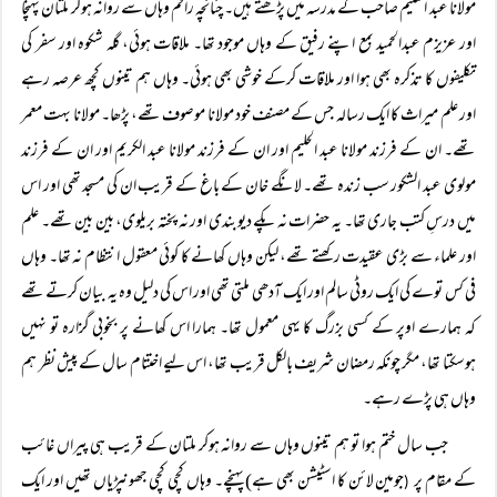
مولانا عبد العلیم صاحب کے مدرسہ میں پڑھتے ہیں۔ چنانچہ راقم وہاں سے روانہ ہوکر ملتان پہنچا
اور عزیزم عبدالحمید بمع اپنے رفیق کے وہاں موجود تھا۔ ملاقات ہوئی، گلہ شکوہ اور سفر کی
تکلیفوں کا تذکرہ بھی ہوا اور ملاقات کرکے خوشی بھی ہوئی۔ وہاں ہم تینوں کچھ عرصہ رہے
اور علم میراث کا ایک رسالہ جس کے مصنف خود مولانا موصوف تھے، پڑھا۔ مولانا بہت معمر
تھے۔ ان کے فرزند مولانا عبد الحلیم اور ان کے فرزند مولانا عبد الکریم اور ان کے فرزند
مولوی عبد الشکور سب زندہ تھے۔ لانگے خان کے باغ کے قریب ان کی مسجد تھی اور اس
میں درسِ کتب جاری تھا۔ یہ حضرات نہ پکے دیوبندی اور نہ پختہ بریلوی، بین بین تھے۔ علم
اور علماء سے بڑی عقیدت رکھتے تھے، لیکن وہاں کھانے کا کوئی معقول انتظام نہ تھا۔ وہاں
فی کس توے کی ایک روٹی سالم اور ایک آدھی ملتی تھی اور اس کی دلیل وہ یہ بیان کرتے تھے
کہ ہمارے اوپر کے کسی بزرگ کا یہی معمول تھا۔ ہمارا اس کھانے پر بخوبی گزارہ تو نہیں
ہوسکتا تھا، مگر چونکہ رمضان شریف بالکل قریب تھا، اس لیے اختتام سال کے پیش نظر ہم
وہاں ہی پڑے رہے۔
جب سال ختم ہوا تو ہم تینوں وہاں سے روانہ ہوکر ملتان کے قریب ہی پیراں غائب
کے مقام پر
جومین لائن کا اسٹیشن بھی ہے) پہنچے۔ وہاں کچی کچی جھونپڑیاں تھیں اور ایک
(