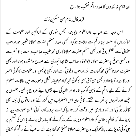
ان تمام نمائندوں کا صدر راقم منتخب ہوا ۔ ع
قرعہ فال بنامِ منِ مسکین زنند
اس وجہ سے ارباب دارالعلوم دیوبند، مجلس شوریٰ کے اراکین اور حکومت کے
نمائندوں کا سلسلہ ہی راقم سے وابستہ ہوگیا۔ کبھی صدر مہتمم حضرت مولانا شبیر احمد صاحب
عثمانی ؒ سے گفتگو ہوتی اور کبھی مہتمم حضرت مولانا قاری محمد طیب صاحب دامت برکاتہم سے
اور کسی موقع پر حضرت مولانا ابوالوفاء صاحب شاہجہانپوری سے صلاح ومشورہ ہوتا اور کبھی
حضرت مولانا مفتی محمد کفایت اللہ صاحب دہلوی ؒ سے اور کبھی پولیس اور حکومت کا کوئی افسر
اور کارندہ آجاتا اور کبھی سی آئی ڈی کا کوئی خیرخواہ مولویانہ شکل وصورت میں حالات معلوم
کرنے کے لیے راقم کے ذہن کو کریدتا۔ ادھر طلبہ کی بے چینی اپنے عروج پر تھی۔ جلسوں پر
جلسے اور نعروں پر نعرے لگتے۔ کافی دن اس اضطراب میں گزرگئے اور راتوں کی نیند بھی
کافور ہوگئی اور آہ وزاری میں وقت گزر تا رہا کہ اے پروردگار، کوئی ایسی صورت پیدا نہ
ہوجائے کہ ظالم برطانیہ کو دارالعلوم دیوبند کے بند کرنے کا بہانہ مل جائے یا اس کی تعلیم پر
ہی کوئی زد پڑے۔ بالآخر ایک دن حضرت مولانا مفتی محمد کفایت اللہ صاحب ؒ نے راقم کو تنہائی