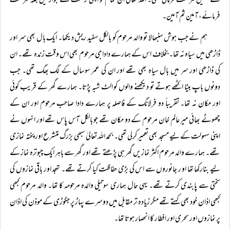
نے ہمیں مرحمت فرمائی تھی۔ اللہ تعالیٰ ان تمام کو اپنی رحمت کے جوار میں جگہ مرحمت
فرمائے، آمین ثم آمین۔
ہم نے جب ہوش سنبھالا تو والد مرحوم کو بالکل سفید ریش دیکھا۔ ایک بال بھی سر اور
ڈاڑھی میں سیاہ نہ تھا۔ بخلاف اس کے ہمارے داداجی مرحوم بھی اس وقت زندہ تھے۔ ان
کی ڈاڑھی اور سر میں بال سیاہ بھی تھے اور ان کی عمر سوسال کے لگ بھگ تھی۔ جب
دونوں باپ بیٹا اکٹھے ہوتے تو دیکھنے والوں کو الٹ شبہ پڑتا۔ ہمارے گھر کے قریب کوئی
اور مکان نہ تھا۔ تقریباً دو فرلانگ کے فاصلہ پر ہمارے دادا صاحب مرحوم اور ان کے
چھوٹے بھائی میر عالم خان مرحوم کے دو مکان تھے جو بالکل آس پاس تھے اور انہوں نے
اپنی سہولت کے لیے مسجد بھی تعمیر کرلی تھی۔ بحمد اللہ تعالیٰ سبھی بزرگ متشرع اور پختہ نمازی
تھے۔ ہمارے والد مرحوم اکثر نمازیں گھر ہی پڑھتے تھے اور گھر سے باہر ایک چبوترہ نماز کے
لیے بنارکھا تھا او ر جانوروں سے اس کی بڑی حفاظت کیا کرتے تھے۔ تہجد اور باقی نمازوں کی
سختی سے پابندی کرتے تھے۔ یہی حال ہماری سوتیلی والدہ مرحومہ کا تھا۔ والد مرحوم کبھی
کبھی اذان خود بھی کہتے تھے مگر زیادہ تر مقابل میں دوسرے پہاڑ پر جگوڑی کے موذن کی اذان
پر نمازوں اور سحری اور افطار کا انحصار ہوتا تھا۔