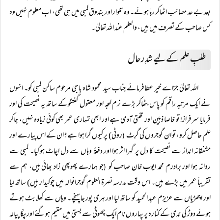
بعد بے حد مصائب اٹھاکر رہا ہوئے۔ وہ تلوار اور بندوق لمبی میں ہی تھی، اب معلوم نہیں وہ
کس صاحب کے تصرف میں ہیں، والعلم عند اللہ تعالیٰ۔
طلبِ علم کے لیے شدِ رحال
اللہ تعالیٰ جزاے خیر عطافرمائے جناب سید محمود شاہ باجی مرحوم ساکن لمبی کو۔ انہوں
نے ایک مرتبہ راقم کو پاس بٹھاکر بڑے نرم لہجہ اور معقول گفتگوکے ساتھ یہ نصیحت کی اور
فرمایا سرفراز! تو خاصا ذہین اور محنتی آدمی ہے اور ابھی تمہاری عمر بھی کوئی زیادہ نہیں، جاکر
علم حاصل کرو، تو ان گوجروں کی گرِٹ
روٹی) پر کیوں گرا ہوا ہے؟ان کے اس پیارے اور
(
مشفقانہ انداز سے نصیحت کا دل پر گہرا اثر ہوا اور دفعۃً وہاں سے دل اچاٹ ہوگیا۔ لمبی سے
روانہ ہوا اور برادرم محمد ایوب خان صاحب کو
جو ہمارے پھوپھی زاد بھائی ہیں، ہم سے
(
تقریباً عمر میں بڑے ہیں۔ اس وقت مدرسہ نصرۃ العلوم گوجرانوالہ میں چوکیدار ہیں) ساتھ لیا
اور اچھڑیاں سے عزیزم عبد الحمید کو ساتھ لیا اور ہری پور جاپہنچے۔ وہاں سے کھلابٹ ہوتے
ہوئے دوڑ کی ندی کے کنارہ پر پہاروں نام ایک چھوٹی سے بستی میں مقیم ہوگئے اور پکّا پیالہ