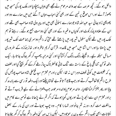
داخل ہوگئے۔ کچھ عرصہ کے بعد والد مرحوم نے مجھے بھی وہاں پہنچادیا اور ملک پور کی مسجد میں
چھوڑ آئے اور اس موقع پر لمبی کے اور بھی کئی احباب وہاں آگئے جن میں ہمارے دو اور
پھوپھی زاد بھائی سید عبد اللہ شاہ جو ہمارے بہنوئی بھی ہیں اور پیرولی شاہ صاحب بھی تھے اور
ان کے علاوہ چنارکوٹ اور کولیاں وغیرہ کے اور بھی کئی دوست جمع ہوگئے۔ رہتے تو ہم
ملک پور میں تھے لیکن سکول شیر پور میں پڑھتے تھے حتیٰ کہ راقم دوسری جماعت تک شیرپور
میں پڑھتا رہا اور اس اثنا میں مسجد میں قاعدہ، قرآن کریم ناظرہ اور نماز جنازہ کے ضروری
مسائل سیکھ لیے۔ وظیفے مانگ مانگ کر اکتاگیا اور کئی مرتبہ چھپ کر گھر بھاگ جاتارہا۔ ایک
دفعہ تو تن تنہا گلی باغ کے راستہ سے ٹنگ لائی کا خطرناک پہاڑ طے کرکے گھر پہنچ گیا اور لطف
یہ کہ طبیعت میں کوئی خوف وہراس نہ تھا، لیکن برادرم محترم سید فتح علی شاہ صاحب پولیس کی
طرح راقم کا تعاقب کرتے اور جب قابو آتا تو بے تحاشا پیٹتے اور ایک دفعہ تو رسی سے باندھ کر
پیٹا اور پھر جکڑ کر الٹا لٹکادیا۔ والد مرحوم یاوالدہ مرحومہ جب چھڑانے کے لیے قریب آتے تو
برادر محترم ان سے الجھ پڑتے اور یوں گویا ہوتے کہ اگر تم نے پڑھانا ہے تو میرے کام میں
مداخلت مت کرو، ورنہ تم جانو اور تمہارا کام۔ وہ چپ ہوجاتے اور ان کی مار کے بعض
نشانات ابھی تک راقم کے بدن پر موجود ہیں، لیکن بایں ہمہ کئی دفعہ راقم بھاگ کر گھر چلاجاتا