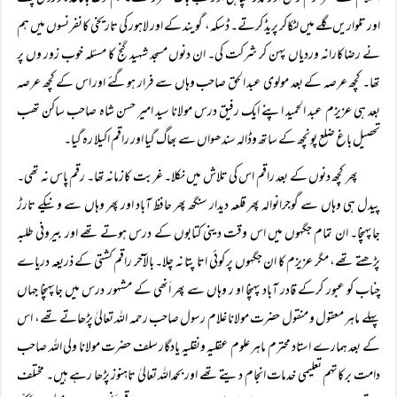
اور تلواریں گلے میں لٹکاکر پریڈ کرتے۔ ڈسکہ، گویند کے اور لاہور کی تاریخی کانفرنسوں میں ہم
نے رضاکارانہ وردیاں پہن کر شرکت کی۔ ان دنوں مسجد شہید گنج کا مسئلہ خوب زور وں پر
تھا۔ کچھ عرصہ کے بعد مولوی عبد الحق صاحب وہاں سے فرار ہوگئے اور اس کے کچھ عرصہ
بعد ہی عزیزم عبد الحمید اپنے ایک رفیق درس مولانا سید امیر حسن شاہ صاحب ساکن تھب
تحصیل باغ ضلع پونچھ کے ساتھ وڈالہ سندھواں سے بھاگ گیا اور راقم اکیلا رہ گیا۔
پھر کچھ دنوں کے بعد راقم اس کی تلاش میں نکلا۔ غربت کازمانہ تھا۔ رقم پاس نہ تھی۔
پیدل ہی وہاں سے گوجرانوالہ پھر قلعہ دیدار سنگھ پھر حافظ آباد اور پھر وہاں سے ونیکے تارڑ
جاپہنچا۔ ان تمام جگہوں میں اس وقت دینی کتابوں کے درس ہوتے تھے اور بیرونی طلبہ
پڑھتے تھے، مگر عزیزم کا ان جگہوں پر کوئی اتا پتا نہ چلا۔ بالآخر راقم کشتی کے ذریعہ دریاے
چناب کو عبور کرکے قادر آباد پہنچا او ر وہاں سے پھر اَنھی کے مشہور درس میں جاپہنچا جہاں
پہلے ماہر معقول و منقول حضرت مولانا غلام رسول صاحب رحمہ اللہ تعالیٰ پڑھاتے تھے، اس
کے بعد ہمارے استاد محترم ماہر علوم عقلیہ ونقلیہ یادگار سلف حضرت مولانا ولی اللہ صاحب
دامت برکاتہم تعلیمی خدمات انجام دیتے تھے اور بحمداللہ تعالیٰ تاہنوز پڑھا رہے ہیں۔ مختلف