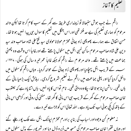
تعلیم کا آغاز
راقم نے جب ہوش سنبھالا تو زمینداری طریقہ سے گھر کے سب کام کرتا تھا لیکن والد
مرحوم کو ہماری تعلیم کی بے حد فکر تھی اور اس جنگل میں تعلیم کا سوال ہی پیدا نہیں ہوتا تھا۔
حسنِ اتفاق سے ہمارے پھوپھی زاد بھائی محترم مولانا مولوی سید فتح علی شاہ صاحب ولد سید
دین علی شاہ صاحب مرحوم ساکن لمبی بٹل میں سکول پڑھتے تھے اور غالباً اس وقت وہ چھٹی
جماعت میں پڑھتے تھے۔ والد مرحو م نے راقم کو جبکہ غالباً عمر تیرہ سال کی ہوگی، ۱۹۲۷ء
؁ کے قریب بٹل پہنچادیا اور پھوپھی زاد بھائی کے حوالہ کردیا۔ وہاں راقم کو سکول میں
داخل کردیا گیا اور پہلی جماعت میں راقم نے تعلیم شروع کردی۔ رہایش ایک بڑھیا مائی کے
ہاں تھی۔ راشن اپنا ہوتا تھا، پکا وہ دیتی تھی۔ نام تو اس کا یاد نہیں، ہاں اتنا یاد ہے کہ یعقوب
خان صاحب مرحوم کے گھر کے قریب ہی اس مائی کا گھر تھا۔ مکئی کی روٹی اور کڑھی اس مائی
کے ہاتھ کی پکی ہوئی اب تک یاد ہے۔ اللہ تعالیٰ اس کو جزاے خیر دے۔
نہ معلوم کن وجوہ اور اسباب کی بناپر برادرم محترم اچانک بٹل سے ملک پور چلے گئے
اور وہاں فقیرا خان صاحب مرحوم کی مسجد میں ڈیرہ ڈال دیا اور شیرپور کے مڈل سکول میں