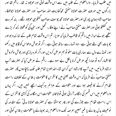
میں طلب فرمایا۔ دارالعلوم کے طلبہ میں سے اس وقت کوئی اور موجود نہ تھا۔ راقم تھا اور
بزرگوں میں صرف حضرت مولانا مفتی محمدکفایت اللہ صاحب ؒ اور حضرت مولانا ابوالوفاء
صاحب شاہ جہان پوری اور حضرت مولانا محمد یوسف صاحب گنگوہی موجود تھے۔ بند کمرے
میں گفتگو ہوئی اور حضرت مفتی صاحب ؒ نے اپنے وقار، تحمل اور سنجیدگی کو ملحوظ رکھ کر بڑے
سلجھے ہوئے انداز میں راقم کو مخاطب فرمایا کہ عزیز، تم اس وقت تمام طلبہ کے نمائندہ ہو اور
جو بات بھی طے ہونی ہے، وہ تمہارے ساتھ ہونی ہے۔ اگر تو ہوش وحواس کو قابو میں رکھو
اور ٹھنڈے دل سے ہماری بات سنو تو ہم عرض کردیں اور اگر نعرہ بازی اور جوش وخروش
کا اظہار کرو تو ہمارا کچھ عرض کرنا بالکل بے سود ہے۔ راقم نے عرض کیا کہ حضرت آپ
ارشاد فرمائیں، میں آپ کا ارشاد سن کر ان شاء اللہ العزیز تمام طلبہ تک پہنچا دوں گا۔ حضرت
مفتی صاحب ؒ نے فرمایا کہ اس وقت بمبئی میں کانگرس کا حکومت برطانیہ کے خلاف راست
اقدام کرنے کا فیصلہ ہوا ہے اور حکومت کے عزائم بہرکیف اچھے نہیں ہیں۔ اگر یہاں
دارالعلوم میں اس قسم کی ہنگامہ آرائی ہوئی تو لامحالہ حکومت اس ہنگامہ کی کڑی کانگرس کے
اس راست اقدام سے جوڑے گی اور پھر ہوسکتا ہے کہ حضرت مولانا مدنی ؒ کے مقدمہ کی
نوعیت بدل جائے یا غیر معین عرصہ تک دارالعلوم بند ہوجائے یا حکومت برطانیہ کوئی اور