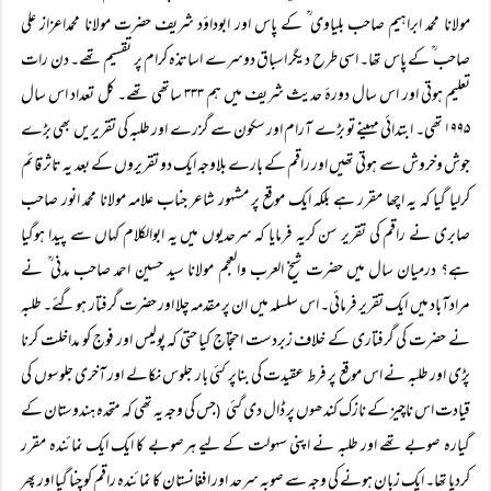
مولانا محمد ابراہیم صاحب بلیاوی ؒ کے پاس اور ابوداؤد شریف حضرت مولانا محمداعزاز علی
صاحب ؒ کے پاس تھا۔ اسی طرح دیگر اسباق دوسرے اساتذہ کرام پر تقسیم تھے۔ دن رات
تعلیم ہوتی اور اس سال دورۂ حدیث شریف میں ہم ۳۳۳ ساتھی تھے۔ کل تعداد اس سال
۱۹۹۵ تھی۔ ابتدائی مہینے تو بڑے آرام اور سکون سے گزرے اور طلبہ کی تقریریں بھی بڑے
جوش وخروش سے ہوتی تھیں اور راقم کے بارے بلاوجہ ایک دو تقریروں کے بعد یہ تاثر قائم
کرلیا گیا کہ یہ اچھا مقرر ہے بلکہ ایک موقع پر مشہور شاعر جناب علامہ مولانا محمد انور صاحب
صابری نے راقم کی تقریر سن کریہ فرمایا کہ سرحدیوں میں یہ ابوالکلام کہاں سے پیدا ہوگیا
ہے؟ درمیان سال میں حضرت شیخ العرب والعجم مولانا سید حسین احمد صاحب مدنی ؒ نے
مرادآباد میں ایک تقریر فرمائی۔ اس سلسلہ میں ان پر مقدمہ چلا اور حضرت گرفتار ہوگئے۔ طلبہ
نے حضرت کی گرفتاری کے خلاف زبردست احتجاج کیا حتیٰ کہ پولیس اور فوج کو مداخلت کرنا
پڑی اور طلبہ نے اس موقع پر فرط عقیدت کی بناپر کئی بار جلوس نکالے اور آخری جلوسوں کی
قیادت اس ناچیز کے نازک کندھوں پر ڈال دی گئی
جس کی وجہ یہ تھی کہ متحدہ ہندوستان کے
(
گیارہ صوبے تھے اور طلبہ نے اپنی سہولت کے لیے ہرصوبے کا ایک ایک نمائندہ مقرر
کردیا تھا۔ ایک زبان ہونے کی وجہ سے صوبہ سرحد اور افغانستان کا نمائندہ راقم کو چنا گیا اور پھر