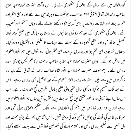
گوجرانوالہ میں نئے سال کے داخلہ کی منظوری لے لی۔ اس وقت حضرت مولاناعبد العزیز
صاحب رحمہ اللہ تعالیٰ المتوفی ۱۳۵۹ھ ؁ جو فضلاے دیوبند میں سے تھے اور وسیع النظر اور
علم حدیث اور طبقات روات پر بڑی گہری نگاہ رکھنے والے تھے، وہاں مہتمم اور خطیب
تھے۔ داخلہ کی منظوری کے بعد ہم دونوں بھائیوں نے رمضان مبارک میں ضلع گوجرانوالہ
تحصیل حافظ آباد اور ضلع شیخوپورہ کے بہت سے دیہات کا تبلیغی اور اکتسابی دورہ کیا۔
رمضان شریف بھی ختم ہوا اور ہماری سیاحت بھی ختم ہوئی۔ ماہ شوال میں ہم انوار العلوم
میں داخل ہوگئے۔ وہاں حضرت مولانا عبد القدیر صاحب دامت برکاتہم کیمل پوری صدر
مدرس تھے۔
موصوف حضرت مولانا سید انور شاہ صاحب رحمہ اللہ تعالیٰ کے مایۂ ناز
(
شاگردوں میں سے ہیں۔ حضرت مدرسہ انوار العلوم کے بعد ڈابھیل بھی مدرس رہے۔ اس
کے بعد ملک تقسیم ہوگیا اور کئی سال فقیروالی ضلع بہاول نگر میں شیخ الحدیث رہے۔ اب
اس سال اپنے آبائی علاقہ غورغشتی میں شیخ الحدیث ہیں) تقریباً تین سال ہم انوار العلوم میں
رہے اور یہ وہ دور تھا جس میں ہٹلر کی اتحادیوں سے جنگ عظیم چھڑی ہوئی تھی اور
سرکاربرطانیہ کی قوت کی چولیں ڈھیلی دکھائی دیتی تھیں۔ اس اثنا میں ہم نے بڑی محنت اور
دل جمعی سے تعلیم جاری رکھی اور محترم استاد کی خصوصی نوازشوں سے بہت استفادہ کیا۔