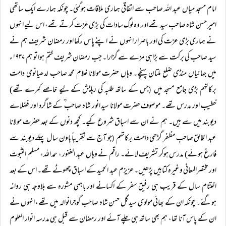
امام مسجد میاں عبد اللہ صاحب سے اتفاقی ہماری ملاقات ہوگئی۔ چونکہ ہمارے ایک ساتھی
امیر حسن شاہ صاحب سید تھے اور وہ لوگ سادات کی بڑی عزت کرتے تھے، اس لیے انہوں
نے ہماری بڑی عزت کی اور باصرار انہوں نے اپنے پاس رکھا اور رمضان شریف ہم نے
سید صاحب کی برکت سے بڑاہی مزے سے گزارا۔ جب رمضان شریف ختم ہوا تو ہم ۱۹۳۷ء
میں جہانیاں منڈی ضلع ملتان پہنچے۔ وہاں حضرت مولانا غلام محمد صاحب لدھیانوی دامت
برکاتہم بڑی جامع مسجد میں
جس کے ساتھ طلبہ کی رہایش کے لیے خاصے کمرے تھے)
(
خطیب اور مدرس تھے۔ موصوف حضرت مولانا سید انور شاہ صاحب ؒ کے شاگرد اور فضلاے
دیوبند میں سے ہیں۔ ہم نے ان سے اسباق شروع کیے۔ کچھ دنوں کے بعد حضرت مولانا
عبد الخالق صاحب مظفر گڑھی دامت برکاتہم
جو آج سے تقریباً باون سال پہلے دیوبند سے
(
فارغ ہوئے) مدرس ہوکر تشریف لائے۔ راقم نے وہاں عبد الغفور ، حمد اللہ، مسلم الثبوت
اور مختصرالمعانی وغیرہ کتابیں پڑھیں۔ عزیزم عبد الحمید کے اسباق چھوٹے تھے۔ اس کے بعد
اختتام سال کے قریب ہی رفیق سفر کے اکسانے اور باہمی مشورہ سے بلاوجہ ہی روانہ
ہوگئے۔ چونکہ ان کے بھائی مولوی سید گل حسن شاہ صاحب گوجرانوالہ میں تھے، انہوں نے
ان کے پاس آنا تھا، ہم بھی ساتھ ہی چلے آئے اور رمضان سے قبل ہی مدرسہ انوار العلوم