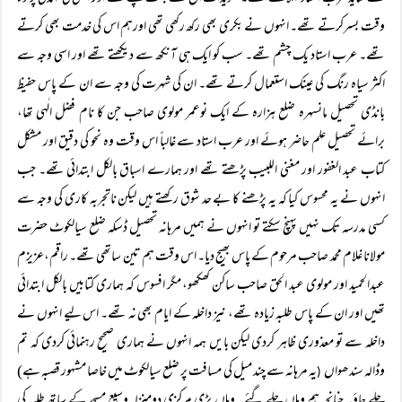
وقت بسرکرتے تھے۔ انہوں نے بکری بھی رکھ رکھی تھی اورہم اس کی خدمت بھی کرتے
تھے۔ عرب استاد یک چشم تھے۔ سب کو ایک ہی آنکھ سے دیکھتے تھے اور اسی وجہ سے
اکثر سیاہ رنگ کی عینک استعمال کرتے تھے۔ ان کی شہرت کی وجہ سے ان کے پاس حفیظ
بانڈی تحصیل مانسہرہ ضلع ہزارہ کے ایک نوعمر مولوی صاحب جن کا نام فضل الٰہی تھا،
برائے تحصیل علم حاضر ہوئے اور عرب استاد سے غالباً اس وقت وہ نحو کی دقیق اور مشکل
کتاب عبد الغفور اور مغنی اللبیب پڑھتے تھے اور ہمارے اسباق بالکل ابتدائی تھے۔ جب
انہوں نے یہ محسوس کیا کہ یہ پڑھنے کا بے حد شوق رکھتے ہیں لیکن ناتجربہ کاری کی وجہ سے
کسی مدرسہ تک نہیں پہنچ سکتے تو انہوں نے ہمیں مرہانہ تحصیل ڈسکہ ضلع سیالکوٹ حضرت
مولانا غلام محمد صاحب مرحوم کے پاس بھیج دیا۔ اس وقت ہم تین ساتھی تھے۔ راقم،عزیزم
عبدالحمید اور مولوی عبد الحق صاحب ساکن کھکھو، مگر افسوس کہ ہماری کتابیں بالکل ابتدائی
تھیں اور ان کے پاس طلبہ زیادہ تھے، نیز داخلہ کے ایام بھی نہ تھے۔ اس لیے انہوں نے
داخلہ سے تو معذوری ظاہر کردی لیکن بایں ہمہ انہوں نے ہماری صحیح رہنمائی کردی کہ تم
وڈالہ سندھواں
یہ مرہانہ سے چند میل کی مسافت پر ضلع سیالکوٹ میں خاصا مشہور قصبہ ہے)
(
چلے جاؤ۔ چنانچہ ہم وہاں چلے گئے۔ وہاں بڑی مرکزی دومنزلہ وسیع مسجد کے ساتھ طلبہ کی