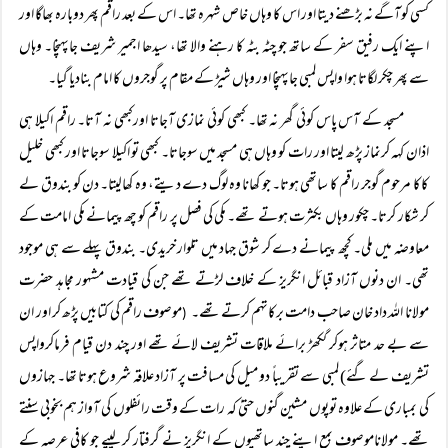
کسی کوآگے نہ بڑھنے دیتا اور اس کا وہاں خاص شہرہ تھا۔ اس کے بعد راقم پھر دوبارہ بھاگا اور
اپنے ایک رفیق سفر کے ساتھ جو چٹہ بٹہ کا رہنے والا تھا، سیدھا اجمیر شریف جاپہنچا۔ وہاں
سے پھر چکر لگاتا ہوا واپس لمبی جاپہنچا اور وہاں شیڑ کے مقام پر گوجروں کا امام بنادیا گیا۔
مسجد کے آس پاس کوئی گھر نہ تھا۔ کبھی کوئی نمازی آجاتا اورکبھی نہ آتا۔ راقم اکیلا ہی
اذان کہہ کرنماز پڑھ لیتا اور رات کو وہاں ہی مسجد میں سوجاتا۔ کبھی تو اکیلا سوجاتا اور کبھی خلیل
کاکا مرحوم گوجر راقم کا ساتھی ہوتا۔ جو کھانا وہ لوگ دے دیتے، وہ کھالیتا۔ دن کو بندوق لے
کر شکار کرتا۔ چکور وہاں بکثرت ہوتے تھے۔ مکی کی فصل پر راقم کو چھ پیمانے مکی امامت کے
معاوضہ میں ملی۔ کچھ پیمانے دے کر شوق جہاد میں تلوار خریدی۔ بندوق پہلے سے ہی موجود
تھی۔ ان دنوں آزاد قبائل انگریز کے خلاف لڑتے تھے جن کی قیادت مشہور مجاہد حضرت
مولانا اللہ داد خان صاحب دامت برکاتہم کرتے تھے۔
موصوف راقم کی کتابیں پڑھ کر اور ان
(
سے بے حد متاثر ہوکر گکھڑ برائے ملاقات تشریف لائے تھے اور چند دن قیام فرماکرواپس
تشریف لے گئے) لمبی سے تقریباً دو میل کی مسافت پر آزاد علاقہ شروع ہوتا تھا۔ جہازوں
کی بمباری کے علاوہ توپوں مشین گنوں حتیٰ کہ رات کے وقت رائفلوں کی آواز ہم بخوبی سنتے
تھے۔ مولاناموصوف بمع اپنے چند ساتھیوں کے انگریز نے گرفتار کر لییے جو کافی عرصہ کے