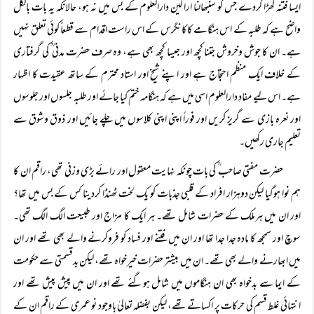
ایسا فتنہ کھڑا کردے جس کو سنبھالنا اراکین دارالعلوم کے بس میں نہ ہو، حالانکہ یہ بات بالکل
واضح ہے کہ طلبہ کے اس ہنگامے کاکانگرس کے اس راست اقدام سے قطعاً کوئی تعلق نہیں
ہے۔ ان کا جوش وخروش جتنا کچھ اور جیسا کچھ بھی ہے، وہ صرف حضرت مدنی ؒ کی گرفتاری
کے خلاف ایک منظم احتجاج ہے اور اپنے شیخ اور استاد محترم کے ساتھ عقیدت کا اظہار
ہے۔ اس لیے مفادِ دارالعلوم اسی میں ہے کہ ہنگامہ ختم کیا جائے اور طلبہ جلسوں اور جلوسوں
اور نعرہ بازی سے گریز کریں اور فوراً اپنی اپنی کلاسوں میں چلے جائیں اور ذوق وشوق سے
تعلیم جاری رکھیں۔
حضرت مفتی صاحب ؒ کی بات چونکہ نہایت معقول اور رائے بڑی وزنی تھی، راقم ان کا
ہم نوا ہوگیا لیکن دوہزار افراد کے قلبی جذبات کو یک لخت ٹھنڈا کردینا کس کے بس میں تھا؟
اور ان میں ہرملک کے حضرات شامل تھے۔ ہر ایک کا مزاج اور طبیعت الگ الگ تھی۔
سوچ اور سمجھ کا مادہ جدا جدا تھا اور ان میں فتنے اور فساد کو فروکرنے والے بھی تھے اور ان
میں ابھارنے والے بھی تھے۔ ان میں بیشتر حضرات خیرخواہ تھے، لیکن بدقسمتی سے حکومت
کے ایما سے بدخواہ بھی ان ہنگاموں میں شامل ہوگئے تھے اور ان میں پیش پیش تھے اور
انتہائی غلط قسم کی حرکات پر اکساتے تھے، لیکن بفضلہ تعالیٰ باوجود نو عمری کے راقم ان کے