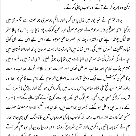
لیکن وہ پھر جاکر لے آتے اور خوب پٹائی کرتے۔
برادرمحترم نے شیر پور میں مڈل پاس کرلیا اور راقم دوسری جماعت سے تیسری میں
ہوگیا۔ اسی موقع پر والد مرحوم نے عزیزم صوفی عبد الحمید کو ملک پور پہنچادیا۔ یہ اس کا پہلا سفر
تھا لیکن چونکہ اپنے ہی رشتہ دار چند ہم عصر ساتھی موجود تھے، اس لیے اس نے بھی کوئی
زیادہ تکلیف محسوس نہیں کی۔ اس زمانہ میں اخبار زمیندار بہت عروج پر تھا اور افغانستان میں
بچہ سقاء کی شورش کی شہ سرخیاں اخبارات میں نمایاں ہوتی تھیں۔ اسی زمانہ میں مانسہرہ میں
محترم جناب غلام احمد صاحب عرضی نویس اور حضرت مولانا غلام غوث صاحب دامت
برکاتہم کی کوشش سے ایک دینی آزاد مدرسہ اصلاح الرسوم کے نام سے قائم ہوا تھا اور
برادر محترم سید فتح علی شاہ صاحب اس مدرسہ میں جاکر داخل ہوگئے اور رہایش مانسہرہ کے
قریب گنڈا کی مسجد میں رکھی۔ ہم لوگ بھی ملک پور سے کوچ کرکے گنڈا چلے گئے اور مانسہرہ
کے مدرسہ میں داخل ہوگئے۔ تیسری جماعت میں داخلہ لیا اور تعلیم الاسلام مصنفہ حضرت
مفتی محمد کفایت اللہ صاحب رحمہ اللہ کو خوب یاد کیا اور وہاں تقریر کا ڈھنگ بھی بتایا جاتا تھا۔
ہم نے بھی چند باتیں یاد کرلیں اور تقریر شروع کردی۔ اس درمیان پیدل ہی ہم گھر آتے