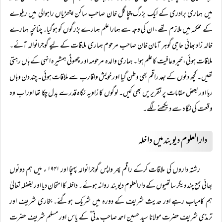
میں ہماری برادری کے ایک بزرگ چچا گل خان صاحب ساکن اچھڑیاں راہوالی میں ریلوے
کے محکمہ میں ملازم تھے، ان کی وجہ سے ہمارا علم ہمارے بزرگوں کو ہوگیا۔ چنانچہ ہمارے
خالہ زاد بھائی حاجی گوہر آمان خان صاحب مرحوم ہماری ملاقات کے لیے گوجرانوالہ آئے۔
ملاقات ہوئی، خیروعافیت کا علم ہوا۔ ہماری والدہ مرحومہ اور چھوٹی ہمشیرہ انہی کے ہاں رہتی
تھیں۔ کچھ دنوں کے بعد راقم بھی وطن گیا اور خویش واقارب سے ملاقات ہوئی۔ چند دن وہاں
رہا اور بعض مقامات پر تقریریں بھی کیں۔ لوگوں کا زاویہ نگاہ قدرے بدل چکا تھا اور اب وہ
وقعت کی نگاہ سے دیکھنے لگے۔
دار العلوم دیوبند میں داخلہ
رشتہ داروں کی ملاقات کرکے راقم پھر واپس گوجرانوالہ پہنچا اور ۱۹۴۱ ء میں ہم دونوں
بھائی بمع چند دیگر ساتھیوں کے دارالعلوم دیوبند روانہ ہوئے۔ داخلہ کا امتحان دیا اور بفضلہ تعالیٰ
ہم کامیاب رہے اور حدیث شریف کے دورہ میں شریک ہوگئے۔ بخاری شریف اور
ترمذی شریف حضرت مولانا سید حسین احمد صاحب مدنی ؒ کے پاس اور مسلم شریف حضرت