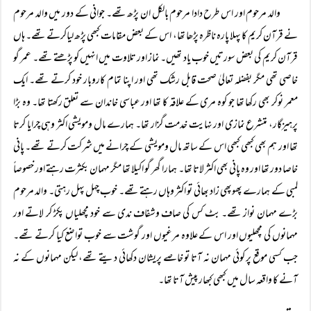
والد مرحوم اور اس طرح دادا مرحوم بالکل ان پڑھ تھے۔ جوانی کے دور میں والد مرحوم
نے قرآن کریم کا پہلا پارہ ناظرہ پڑھا تھا، اس کے بعض مقامات کبھی پڑھ لیاکرتے تھے۔ ہاں
قرآن کریم کی بعض سورتیں خوب یاد تھیں۔ نماز اور تلاوت میں انہیں کو پڑھتے تھے۔ عمر گو
خاصی تھی مگر بفضلہ تعالیٰ صحت قابل رشک تھی اور اپنا تمام کاروبار خود کرتے تھے۔ ایک
معمر نوکر بھی رکھا تھا جو کوہ مری کے علاقہ کا تھا اور عباسی خاندان سے تعلق رکھتا تھا۔ وہ بڑا
پرہیزگار، متشرع نمازی اور نہایت خدمت گزار تھا۔ ہمارے مال ومویشی اکثر وہی چرایا کرتا
تھا اور ہم بھی کبھی کبھی اس کے ساتھ مال ومویشی کے چرانے میں شرکت کرتے تھے۔ پانی
خاصا دور تھا اور وہ پانی بھی اکثر لاتا تھا۔ ہمارا گھر گو اکیلا تھا مگر مہمان بکثرت رہتے اور خصوصاً
لمبی کے ہمارے پھوپھی زاد بھائی تو اکثر وہاں رہتے تھے۔ خوب چہل پہل رہتی۔ والد مرحوم
بڑے مہمان نواز تھے۔ بٹ کس کی صاف وشفاف ندی سے خود مچھلیاں پکڑ کر لاتے اور
مہمانوں کی مچھلیوں اور اس کے علاوہ مرغیوں اور گوشت سے خوب تواضع کیا کرتے تھے۔
جب کسی موقع پر کوئی مہمان نہ آتا تو خاصے پریشان دکھائی دیتے تھے، لیکن مہمانوں کے نہ
آنے کا واقعہ سال میں کبھی کبھار پیش آتا تھا۔