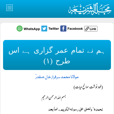
ہم نے تمام عمر گزاری ہے اس
طرح (۱)
مولانا محمد سرفراز خان صفدرؒ
(خود نوشت سوانح حیات)
بسم اللہ الرحمن الرحیم
نحمدہ‘ ونصلی علی رسولہ الکریم۔ اما بعد