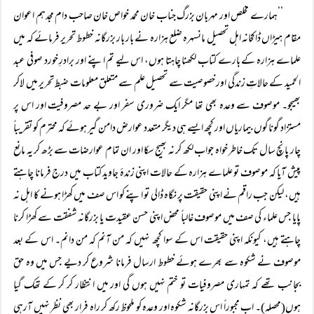
’’ہمارے مخلص اور مہربان بزرگ جناب خان محمد خواص خان صاحب دام مجدہم اعوان
مقام ہیڑاں ڈاکخانہ اہل تحصیل مانسہرہ ضلع ہزارہ نے بار بار بزرگانہ خطوط تحریر فرمائے کہ میں
علماے ہزارہ کے بارے کتاب لکھنا چاہتا ہوں، اس لیے تم اپنے اور برادرِ خورد صوفی عبد
الحمید کے حالاتِ زندگی اور خصوصیت سے تحصیل علم سے متعلق معلومات ضبط تحریر میں لاکر
بھیجو۔ موصوف سے وعدہ بھی تھا مگر ایک ضروری سفر اور بے حد مصروفیت اور اس پر
مستزاد گوناگوں بیماریاں اور کچھ ایسے ہی دیگر متعدد عوارض دامن گیر ہوئے کہ محترم کو تقریباً
چار پانچ سال تک خاطر خواہ جواب لکھ کر نہ بھیج سکا اور ان تمام عوارضات سے بڑھ کر یہ مانع
پیش آیا کہ موصوف تو علماے ہزارہ کے حالات اپنی زندۂ جاوید کتاب میں درج فرمانا چاہتے
ہیں، لیکن جب راقم نے اپنی حقیقت پر نگاہ ڈالی تو اپنے کو اس صف میں کھڑا ہونے کا اہل نہ
پایا جس علماء کی صف میں موصوف غالباً محض اپنی حسن عقیدت یا بزرگانہ شفقت سے کھڑا کرنا
چاہتے ہیں، کیونکہ اپنی حقیقت اس کے سوا کچھ نہیں کہ من آنم کہ من دانم۔ اس کے بعد
موصوف نے شکوہ سے بھرے ہوئے خطوط ارسال فرمانا شروع کر دیے جس میں وہ حق
بجانب تھے کہ تمہاری مصروفیات تو ختم نہیں ہوں گی اور میں انتظار کر کر کے تھک گیا
ہوں(محصلہ)۔ اب مجبوراً اس بزرگانہ شکوہ اور وعدہ کو ملحوظ رکھ کر راہ فرار بھی نظر نہیں آرہی