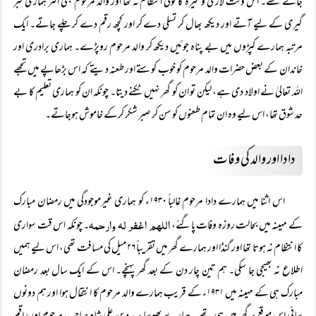
جاتے تھے۔ اس وقت لاری وغیرہ کا کوئی انتظام نہ تھا اور والد مرحوم بھی اکثر ہماری خبر
گیری کے لیے آتے اور دیکھ بھال کر تسلی دے کر اور کچھ رقم دے کر چلے جاتے۔ ایک
مرتبہ ہمارے کپڑوں میں بے پناہ جوئیں دیکھ کر والد مرحوم روپڑے۔ ہماری برادری اور
خاندان کے بعض حضرات والد مرحوم کو خوب کوستے اور طعنہ دیتے کہ اس بڑھاپے میں تجھے
اللہ تعالیٰ نے اولاد دی ہے، لیکن تو ان کو گھر نہیں ٹکنے دیتا۔ چونکہ ان کو ہماری تعلیم کا بے
حد شوق تھا، اس لیے وہ ان تمام طعنوں کو سن کر صبر شکر کرکے خاموش ہوجاتے۔
دادا اور والد کی وفات
اس اثنا میں ہمارے دادا مرحوم غالباً ۱۹۳۰ء کو ہماری غیرموجودگی میں رمضان مبارک
اللہم اغفر لہ وارحمہ
کے مہینہ میں بحالت روزہ وفات پاگئے،
۔ چونکہ اس قت سواری
کا انتظام نہ ہوتا تھا اور گنڈا اور ہمارے گھر میں تقریباً ۲۶ میل کی مسافت تھی، اس لیے ہمیں
اطلاع نہ بھیجی جا سکی۔ ہم تین چار دن کے بعد گھر پہنچے۔ اس کے ایک سال بعد رمضان
مبارک ہی کے مہینہ میں ۱۹۳۱ء کے قریب ہمارے والد مرحوم کا انتقال ہوا اور ہم دونوں