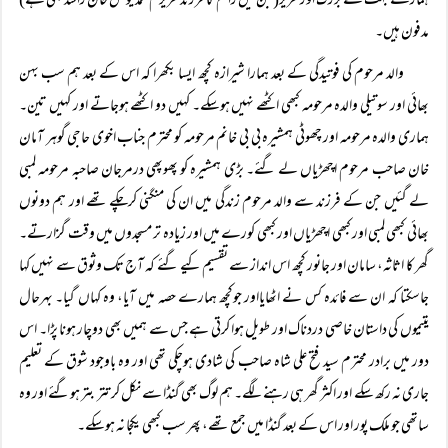
ہمارے بہت سے بزرگ اور عزیز( جن میں راقم کا فرزند عزیزم محمد یونس خان راشد بھی ہے)
مدفون ہیں۔
والد مرحوم کی فوتیدگی کے بعد ہمارا شیرازہ کچھ ایسا بکھرا کہ اس کے بعد ہم سب بہن
بھائی اور سوتیلی والدہ مرحومہ کبھی اکٹھے نہیں ہوسکے۔ کہیں دو اکٹھے ہوجاتے اور کہیں تین۔
ہماری والدہ مرحومہ اور چھوٹی ہمشیرہ بی بی خانم مرحومہ کو محترم جناب اخوی حاجی گوہر آمان
خان صاحب مرحوم اچھڑیاں لے گئے۔ بڑی ہمشیرہ کو پھوپھی درمرجان صاحبہ مرحومہ لمبی
لے گئیں جن کے فرزند سے والد مرحوم زندگی میں ان کی منگنی کرچکے تھے اور ہم دونوں
بھائی کبھی لمبی اور کبھی اچھڑیاں اور کبھی کورے میں اور زیادہ تر مسجدوں میں وقت گزارتے۔
گھر کا اثاثہ، سامان اور جانور کچھ اس انداز سے تقسیم کیے گئے کہ آج تک وثوق سے نہیں کہا
جاسکتا کہ ان سے فائدہ کس نے اٹھایااور جوکچھ ہمارے حصہ میں آیا، وہ کہاں گیا۔ بہرحال
یتیموں کی داستان خاصی دردناک اور طویل ہوا کرتی ہے جس سے ہمیں بھی دوچار ہونا پڑا۔ اس
دور میں برادر محترم سید فتح علی شاہ صاحب کی شادی ہوچکی تھی اور وہ باوجود شوق کے تعلیم
جاری نہ رکھ سکے اور اکثر گھر ہی رہنے لگے۔ ہم لوگ بھی گنڈا سے نکل کر تتر بتر ہوگئے اور وہ
ساتھی جو ملک پور اور اس کے بعد گنڈا میں جمع تھے، پھر سب کبھی یکجا نہ ہوسکے۔