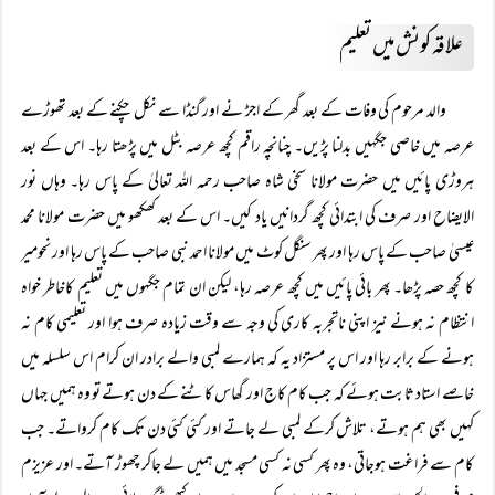
علاقہ کونش میں تعلیم
والد مرحوم کی وفات کے بعد گھر کے اجڑ نے اور گنڈا سے نکل چکنے کے بعد تھوڑے
عرصہ میں خاصی جگہیں بدلنا پڑیں۔ چنانچہ راقم کچھ عرصہ بٹل میں پڑھتا رہا۔ اس کے بعد
ہروڑی پائیں میں حضرت مولانا سخی شاہ صاحب رحمہ اللہ تعالیٰ کے پاس رہا۔ وہاں نور
الایضاح اور صرف کی ابتدائی کچھ گردانیں یاد کیں۔ اس کے بعد کھکھو میں حضرت مولانا محمد
عیسیٰ صاحب کے پاس رہا اور پھر سنگل کوٹ میں مولانا احمد نبی صاحب کے پاس رہا اور نحومیر
کا کچھ حصہ پڑھا۔ پھر بائی پائیں میں کچھ عرصہ رہا، لیکن ان تمام جگہوں میں تعلیم کاخاطر خواہ
انتظام نہ ہونے نیز اپنی ناتجربہ کاری کی وجہ سے وقت زیادہ صرف ہوا اور تعلیمی کام نہ
ہونے کے برابر رہا اور اس پر مستزاد یہ کہ ہمارے لمبی والے برادر ان کرام اس سلسلہ میں
خاصے استاد ثابت ہوئے کہ جب کام کاج اور گھاس کاٹنے کے دن ہوتے تو وہ ہمیں جہاں
کہیں بھی ہم ہوتے، تلاش کرکے لمبی لے جاتے اور کئی کئی دن تک کام کرواتے۔ جب
کام سے فراغت ہوجاتی، وہ پھر کسی نہ کسی مسجد میں ہمیں لے جاکر چھوڑ آتے۔ اور عزیزم