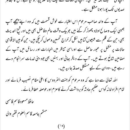
آپ کی شخصیت ہمہ گیر تھی۔ آپ کی وفات سے ایک ایسا خلا پیدا ہو گیا ہے جس کا بظاہر
صدیوں تک پورا ہونا مشکل ہے۔
آپ کے والد صاحب مرحوم اس اعتبار سے خوش قسمت ہیں کہ وہ اپنے پیچھے آپ
جیسی نیک وصالح اولاد چھوڑ کر گئے ہیں جوبیک وقت عالم وفاضل بھی ہیں اور شیخ الحدیث
بھی، جن کے قلم سے بیسیوں کتابیں نکل کر خراج تحسین وصول کر چکی ہیں، جن کو بین الاقوامی
حالات پر مکمل پر عبور حاصل ہے اوراسی تناظر میں اخبارات اور رسائل میں آپ کے
مضامین شائع ہوتے ہیں۔ آپ کے دیگر بھائی اور بہنیں بھی جود ینی خدمات سرانجام دے
رہے ہیں، وہ ان کے لیے مستقل صدقہ جاریہ ہیں۔
اللہ تعالیٰ سے دعا ہے کہ وہ مرحوم کو جنت الفردوس کا اعلیٰ مقام نصیب فرمائے اور
تمام افراد خانہ کواس عظیم حادثہ کو برداشت کرنے کاعزم اور حوصلہ عطافرمائے۔
حافظ مسعود قاسم قاسمی
مہتمم جامعہ قاسم العلوم فقیر والی
(۱۸)