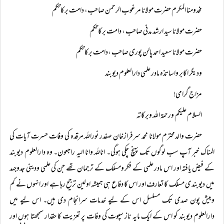
مخدومنا المکرم حضرت مولانا مرغوب الرحمن صاحب، دامت برکاتکم
حضرت مولانا سید ارشد مدنی صاحب ، دامت برکاتکم
حضرت مولانا سعید احمد پالن پوری صاحب ،دامت برکاتکم
ودیگر اکابر واساتذہ مادر علمی دارالعلوم دیوبند
مزاج گرامی!
السلام علیکم ورحمۃ اللہ وبرکاتہ
حضرت والدمحترم مولانا محمد سرفرازخان صفدر نوراللہ مرقدہ کی وفات حسرت آیات کی
المناک خبر آپ سب لوگوں تک پہنچ چکی ہوگی۔ اناللہ وانا الیہ راجعون۔ وہ دارالعلوم دیوبند
کے فیض یافتہ اور اس مادر علمی کے فکر ومسلک کے ترجمان تھے جن کی علمی ودینی جدوجہد
میں دیوبند ی مسلک کا تعارف اور اس کا دفاع ہی ہمیشہ اولین ترجیح رہا ہے اور انہوں نے کم
وبیش پون صدی تک مسلسل اس کے لیے خدمات سرانجام دی ہیں۔ اس لیے میں
دارالعلوم دیوبند کو اس کے ایک مایہ ناز سپوت کی وفات پر تعزیت کا حقدار سمجھتا ہوں اور