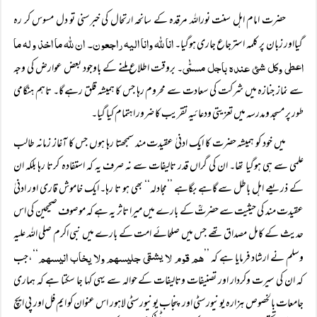
حضرت امام اہل سنت نوراللہ مرقدہ کے سانحہ ارتحال کی خبرسنی تو دل مسوس کر رہ
انا للہ وانا الیہ راجعون۔ ان للہ ما اخذ ولہ ما
گیااور زبان پر کلمہ استرجاع جاری ہوگیا۔
اعطی وکل شئ عندہ باجل مسمّٰی
۔ بروقت اطلاع ملنے کے باوجود بعض عوارض کی وجہ
سے نماز جنازہ میں شرکت کی سعادت سے محروم رہا جس کا ہمیشہ قلق رہے گا۔ تاہم ہنگامی
طور پر مسجد ومدرسہ میں تعزیتی ودعائیہ تقریب کا ضرور اہتمام کیا گیا۔
میں خود کو ہمیشہ حضرت کا ایک ادنیٰ عقیدت مند سمجھتا رہا ہوں جس کا آغاز زمانہ طالب
علمی سے ہی ہوگیا تھا۔ ان کی گراں قدر تالیفات سے نہ صرف یہ کہ استفادہ کرتا رہا بلکہ ان
کے ذریعے اہل باطل سے گاہے بگاہے ’’مجادلہ‘‘ بھی ہو تا رہا۔ ایک خاموش قاری اور ادنیٰ
عقیدت مند کی حیثیت سے حضرتؒ کے بارے میں میرا تاثر یہ ہے کہ موصوف صحیحین کی اس
حدیث کے کامل مصداق تھے جس میں صلحائے امت کے بارے میں نبی اکرم صلی اللہ علیہ
ھم قوم لا یشقی جلیسہم ولا یخاب انیسہم
وسلم نے ارشاد فرمایا ہے کہ ’’
‘‘،جب
کہ ان کی سیرت وکردار اور تصنیفات وتالیفات کے حوالہ سے یہی کہا جا سکتا ہے کہ ہماری
جامعات بالخصوص ہزارہ یونیورسٹی اور پنجاب یونیورسٹی لاہور اس عنوان کو ایم فل اور پی ایچ