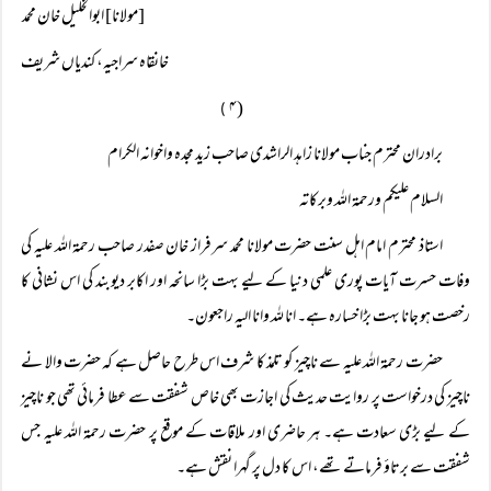
[مولانا] ابوالخلیل خان محمد
خانقاہ سراجیہ، کندیاں شریف
( ۴
)
برادران محترم جناب مولانا زاہد الراشدی صاحب زید مجدہ واخوانہ الکرام
السلام علیکم ورحمۃ اللہ وبرکاتہ
استاذ محترم امام اہل سنت حضرت مولانا محمد سرفراز خان صفدر صاحب رحمۃ اللہ علیہ کی
وفات حسرت آیات پوری علمی دنیا کے لیے بہت بڑا سانحہ اور اکابر دیوبند کی اس نشانی کا
رخصت ہو جانا بہت بڑا خسارہ ہے۔ انا للہ وانا الیہ راجعون۔
حضرت رحمۃ اللہ علیہ سے ناچیز کو تلمذ کا شرف اس طرح حاصل ہے کہ حضرت والا نے
ناچیز کی درخواست پر روایت حدیث کی اجازت بھی خاص شفقت سے عطا فرمائی تھی جو ناچیز
کے لیے بڑی سعادت ہے۔ ہر حاضری اور ملاقات کے موقع پر حضرت رحمۃ اللہ علیہ جس
شفقت سے برتاؤ فرماتے تھے، اس کا دل پر گہرا نقش ہے۔