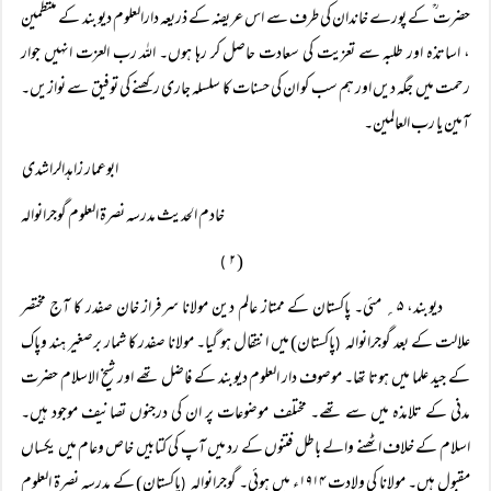
حضرت ؒ کے پورے خاندان کی طرف سے اس عریضہ کے ذریعہ دارالعلوم دیوبند کے منتظمین
، اساتذہ اور طلبہ سے تعزیت کی سعادت حاصل کر رہا ہوں۔ اللہ رب العزت انہیں جوار
رحمت میں جگہ دیں اور ہم سب کو ان کی حسنات کا سلسلہ جاری رکھنے کی توفیق سے نوازیں۔
آمین یا رب العالمین۔
ابوعمار زاہدالراشدی
خادم الحدیث مدرسہ نصرۃ العلوم گوجرانوالہ
( ۲
)
دیوبند، ۵؍ مئی۔ پاکستان کے ممتاز عالم دین مولانا سرفراز خان صفدر کا آج مختصر
علالت کے بعد گوجرانوالہ
پاکستان) میں انتقال ہو گیا۔ مولانا صفدر کا شمار برصغیر ہند وپاک
(
کے جید علما میں ہوتا تھا۔ موصوف دار العلوم دیوبند کے فاضل تھے اور شیخ الاسلام حضرت
مدنی کے تلامذہ میں سے تھے۔ مختلف موضوعات پر ان کی درجنوں تصانیف موجود ہیں۔
اسلام کے خلاف اٹھنے والے باطل فتنوں کے رد میں آپ کی کتابیں خاص وعام میں یکساں
مقبول ہیں۔ مولانا کی ولادت ۱۹۱۴ء میں ہوئی۔ گوجرانوالہ
پاکستان) کے مدرسہ نصرۃ العلوم
(