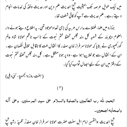
میں ایک طویل عرصہ تک بحیثیت شیخ الحدیث علم دین اور حدیث وفقہ کی خدمات انجام
دیتے رہے۔ علم حدیث سے آپ کو کافی شغف تھا۔
جنازہ میں علما، فضلاے مدارس عربیہ کی بڑی تعداد موجود تھی۔ یہ اطلاع دیتے ہوئے دار
العلوم دیوبند کے شعبہ کل ہند مجلس تحفظ ختم نبوت کے نائب ناظم مولانا شاہ عالم
گورکھپوری نے بتایا کہ مولانا سرفراز خان صفدر کا انتقال ملت کا ناقابل تلافی نقصان ہے۔
ان کے انتقال سے جو خلا پیدا ہوا ہے، وہ پر ہونا مشکل ہے۔ کل ہند مجلس تحفظ ختم نبوت
کے دفتر میں ان کے لیے ایصال ثواب کیا گیا۔
( ہفت روزہ الجمعیۃ، نئی دہلی)
( ۳
)
الحمد للہ رب العالمین والصلوۃ والسلام علی سید المرسلین، وعلی آلہ
واصحابہ اجمعین۔
شیخ الحدیث والتفسیر امام اہل سنت حضرت مولانا سرفراز خان صفدرؒ تلمیذ رشید شیخ