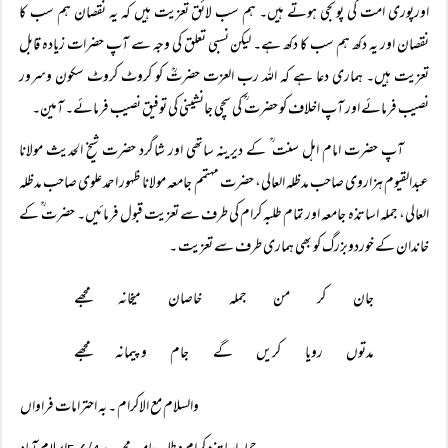
اورپوری امت کی پونجی ہوتے ہیں۔ ہم سب لائق تعزیت ہیں کہ یہ نقصان ہم سب کا
نقصان اور یہ دکھ ہم سب کا دکھ ہے۔ لیکن نسبی تعلق کی وجہ سے آپ حضرات زیادہ قابل
تعزیت ہیں۔ ہماری دعا ہے کہ اللہ رب العزت حضرتؒ کو کروٹ کروٹ سکون وسرور
نصیب فرمائے اور آپ اخلاف کو حضرت ؒ کی سچی جانشینی کی توفیق نصیب فرمائے۔ آمین۔
آپ حضرت امام اہل سنت ؒ کے دیرینہ ساتھی اور شاگرد حضرت شیخ الحدیث مولانا
عبدالقیوم ہزاروی صاحب مدظلہ العالی، حضرت مہتمم جامعہ مولانا ظہور احمد علوی صاحب مدظلہ
العالی، جملہ اساتذہ جامعہ اور تمام طلبہ کرام کی طرف سے تعزیت قبول فرمائیں۔ حضرت ؒ کے
خاندان کے خوردوبزرگ کو بھی ہماری طرف سے تعزیت ۔
جان کر من جملہ خاصان میخانہ مجھے
مدتوں رویا کریں گے جام وپیمانہ مجھے
والسلام مع الاکرام ۔ بہ احترامات فراواں