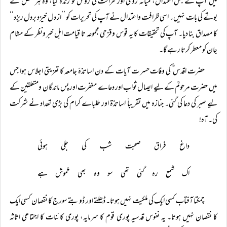
میں آپ نے جس اعتدال، میانہ روی اور ظرافت کی روش کو زندہ کیا، وہ ہر شخص کے
بوتے کی بات نہیں۔ اسی ظرافت واعتدال نے آپ کی تحریرات کو ’’از دل خیزد بردل ریزد‘‘
کا مصداق بنا دیا۔ آپ کی تحقیقات کا یہ قوس وقزحی مجموعہ تا قیامت اہل خبر ونظر کے مشام
جان کو معطر کرتا رہے گا۔
حضرت اقدس ؒ کی وفات حسر ت آیات کے دن اساتذۂ جامعہ کا تعزیتی اجلاس ہوا جس
میں حضرت مرحومؒ کے لیے ایصال ثواب اور دعاے مغفرت اور پس ماندگان ومتعلقین کے
لیے صبر کی دعا کی گئی۔ جنازہ میں تقریباً اساتذۃ اور طلباے کرام کی بڑی تعداد نے شرکت
کی۔ آہ!
داغ فراق صحبت شب کی جلی ہوئی
اک شمع رہ گئی تھی سو وہ بھی خموش ہے
چمکتا آفتاب کسی ایک کی ملکیت نہیں ہوتا۔ ڈھلتے اور ڈوبتے سورج کا نقصان کسی ایک
کا نقصان نہیں ہوتا۔ یہ نفوس قدسیہ پوری قوم کا سرمایہ، پوری کائنات کا اجتماعی اثاثہ