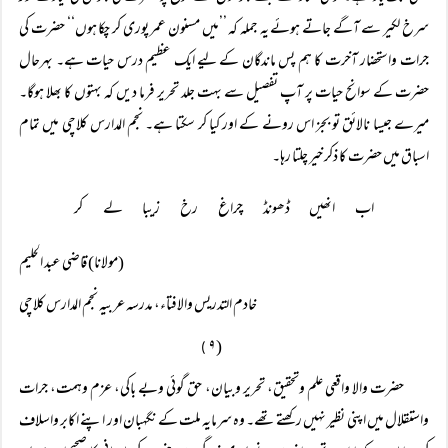
سرخ لکیر سے آگے جاتے ہوئے یہ جملہ کہ ’’میں مسنون عمر پوری کر چکا ہوں‘‘ حضرت کی
جرات واستحضار آخرت کا ہم پس ماندگان کے لیے ایک عظیم درس حیات ہے۔ بہرحال
حضرت کے سوانح حیات پر آپ تفصیل سے بہت جلد تحریر فرما دیں کہ بہتوں کا بھلا ہوگا۔
میرے جیسا نالائق تو بجز اس رونے کے اور کیا کر سکتا ہے۔ نجم المدارس کلاچی میں تمام
اسباق میں حضرت کا ذکر خیر چلتا رہا۔
اب انھیں ڈھونڈ چراغ رخ زیبا لے کر
(مولانا) قاضی عبد الحلیم
خادم التدریس والافتاء، مدرسہ عربیہ نجم المدارس کلاچی
( ۹
)
حضرت والا واقعی علم وتحقیق، تحریر وبیان، حق گوئی وبے باکی، عزم وہمت، جرات
واستقلال میں اپنی نظیر نہیں رکھتے تھے۔ وہ سرمایہ ملت کے نگہبان اور اپنے اکابر واسلاف