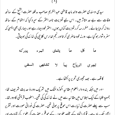
( ۸
)
سیدی وسندی حضرت والد ماجد قاضی عبد الکریم صاحب مدظلہ حضرت الشیخ کے سانحہ
وفات سے بے حد متاثر ہیں۔ اس لیے تعزیت نامہ احقر کے سپرد کیا کہ اہتمام کے ساتھ
روانہ کر دیا جائے۔ مکرر سہ کرر تعزیت کناں ہوں۔ احقر خود بیمار ہے اور بیماری بھی ایسی کہ
سفر دشوار ہو گیا ہے، ورنہ خود حاضری کرتا اور نجم المدارس کلاچی کی نمائندگی ہو جاتی۔
ما کل ما یتمنی المرء یدرکہ
تجری الریاح بما لا تشتہی السفن 
کا قصہ ہے۔ بصد مجبوری تحریر پر اکتفا ہے۔
۷۰ء میں جبکہ بندہ دار العلوم حقانیہ اکوڑہ خٹک میں شریک دورۂ حدیث شریف تھا،
جمعیۃ طلبا کے ایک اجلاس میں حقانیہ سے میں نے نمائندگی کی تھی۔ اسلوب قریشی کا دور تھا۔
سب سے پہلے حضرت کی زیارت اس موقع پر ہوئی تھی۔ حضرت کی نورانی صورت اور تقریر
ابھی تک یاد ہے۔ قومی اتحاد کے جلسے جلوسوں کے موقع پر حضرت کی جلوس کی قیادت اور