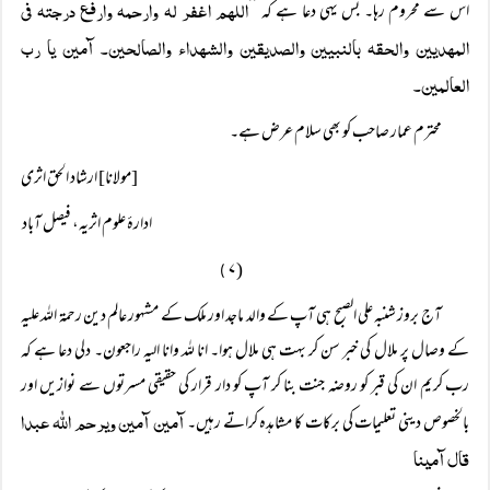
اللھم اغفر لہ وارحمہ وارفع درجتہ فی
اس سے محروم رہا۔ بس یہی دعا ہے کہ ’’
المہدیین والحقہ بالنبیین والصدیقین والشہداء والصالحین۔ آمین یا رب
العالمین۔
محترم عمار صاحب کو بھی سلام عرض ہے۔
[مولانا] ارشاد الحق اثری
ادارۂ علوم اثریہ، فیصل آباد
( ۷
)
آج بروز شنبہ علی الصبح ہی آپ کے والد ماجد اور ملک کے مشہور عالم دین رحمۃ اللہ علیہ
کے وصال پر ملال کی خبر سن کر بہت ہی ملال ہوا۔ انا للہ وانا الیہ راجعون۔ دلی دعا ہے کہ
رب کریم ان کی قبر کو روضہ جنت بنا کر آپ کو دار قرار کی حقیقی مسرتوں سے نوازیں اور
آمین آمین ویرحم اللہ عبدا
بالخصوص دینی تعلیمات کی برکات کا مشاہدہ کراتے رہیں۔
قال آمینا