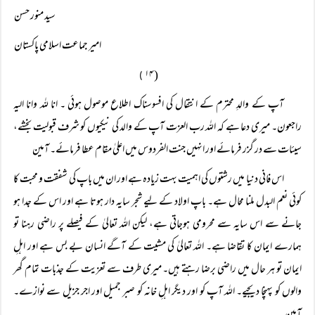
سید منور حسن
امیر جماعت اسلامی پاکستان
( ۱۴
)
آپ کے والدِ محترم کے انتقال کی افسوسناک اطلاع موصول ہوئی ۔ انا للہ وانا الیہ
راجعون۔ میری دعا ہے کہ اللہ رب العزت آپ کے والد کی نیکیوں کو شرف قبولیت بخشے،
سیئات سے در گزر فرمائے اور انہیں جنت الفردوس میں اعلیٰ مقام عطا فرمائے۔ آمین
اس فانی دنیا میں رشتوں کی اہمیت بہت زیادہ ہے اور ان میں باپ کی شفقت و محبت کا
کوئی نعم البدل ملنا محال ہے۔ باپ اولاد کے لیے شجر سایہ دار ہوتا ہے اور اس کے جدا ہو
جانے سے اس سایہ سے محرومی ہوجاتی ہے، لیکن اللہ تعالیٰ کے فیصلے پر راضی رہنا تو
ہمارے ایمان کا تقاضا ہے۔ اللہ تعالیٰ کی مشیت کے آگے انسان بے بس ہے اور اہلِ
ایمان تو ہر حال میں راضی برضا رہتے ہیں۔ میری طرف سے تعزیت کے جذبات تمام گھر
والوں کو پہنچا دیجیے۔ اللہ آپ کو اور دیگر اہلِ خانہ کو صبر جمیل اور اجر جزیل سے نوازے۔