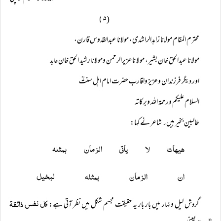
( ۵
)
محترم المقام مولانا زاہدالراشدی، مولانا عبدالقدوس قارن،
مولانا عبدالحق خان بشیر، مولا نا عزیرالرحمن ومولانا رشید الحق خان عابد
اور دیگر فرزندان وعزیز واقارب حضرت امام اہل سنتؒ
السلام علیکم ورحمۃ اللہ وبرکاتہ
طالبین بخیر ہیں۔ شاعر نے کہا:
ھیھات لا یاتی الزمان بمثلہ 
ان الزمان بمثلہ لبخیل
کل نفس ذائقۃ
گردش لیل ونہار میں بار بار یہ حقیقت مجسم شکل میں نظر آتی ہے:
الموت