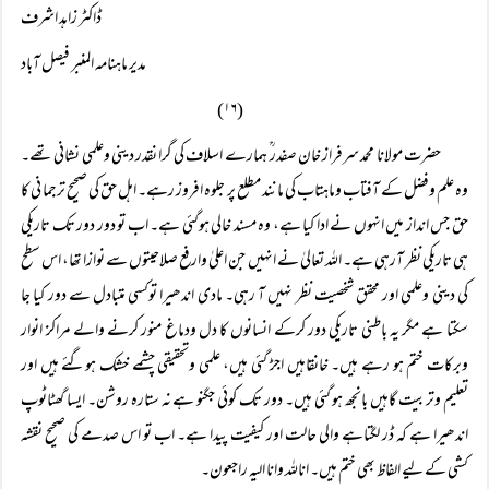
ڈاکٹر زاہد اشرف
مدیر ماہنامہ المنبر فیصل آباد
(۱۶)
حضرت مولانا محمد سرفراز خان صفدر ؒ ہمارے اسلاف کی گرا نقدر دینی وعلمی نشانی تھے۔
وہ علم وفضل کے آفتاب وماہتاب کی مانند مطلع پر جلوہ افروز رہے۔ اہل حق کی صحیح ترجما نی کا
حق جس انداز میں انہوں نے ادا کیا ہے، وہ مسند خالی ہوگئی ہے۔ اب تو دور دور تک تاریکی
ہی تاریکی نظر آرہی ہے۔ اللہ تعالیٰ نے انہیں جن اعلیٰ وارفع صلاحیتوں سے نوازا تھا، اس سطح
کی دینی وعلمی اور محقق شخصیت نظر نہیں آ رہی۔ مادی اندھیرا توکسی متبادل سے دور کیا جا
سکتا ہے مگر یہ باطنی تاریکی دور کرکے انسانوں کا دل ودماغ منور کرنے والے مراکز انوار
وبرکات ختم ہو رہے ہیں۔ خانقاہیں اجڑ گئی ہیں، علمی وتحقیقی چشمے خشک ہوگئے ہیں اور
تعلیم وتربیت گاہیں بانجھ ہو گئی ہیں۔ دور تک کوئی جگنو ہے نہ ستارہ روشن۔ ایسا گھٹاٹوپ
اندھیرا ہے کہ ڈر لگتاہے والی حالت اور کیفیت پیدا ہے۔ اب تو اس صدمے کی صحیح نقشہ
کشی کے لیے الفاظ بھی ختم ہیں۔ اناللہ وانا الیہ راجعون۔