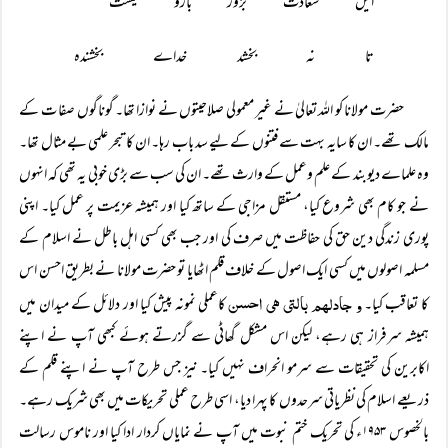
ایں سعادت بزور بازو نیست 
تا نہ بخشد خداے بخشندہ
حضرت مولانا کو اللہ تعالیٰ نے غیر معمولی صلاحیتوں نے نوازا تھا۔ گوناگوں صفا ت کے
مالک تھے۔ ان کا سایہ بہت سے فتنوں کے لیے سد باب رہا۔ ان کا تبحر علمی بے مثال تھا۔
وہ علماے دیوبند کے علم وعمل کے وارث تھے۔ ان کی سب سے بڑی خوبی یہ تھی کہ انہوں
نے جو کام بھی شروع کیا، مستقل مزاجی کے ساتھ کیا اور ہمیشہ عزیمت پر عمل کیا۔ اپنی
پوری زندگی دین حق کی حفاظت میں صرف کی اور جب بھی کسی اہل باطل نے اسلام کے
مسلمہ اصولوں میں کسی ایک اصول کے خلاف قلم اٹھایا تو حضرت مولانا نے بطریق احسن اس
و جادلہم بالتی ھی احسن
کا تعاقب کیا۔
کاعملی نمونہ پیش کیا اور دلائل کے میدان میں
ہمیشہ سرفراز ہی رہے، لیکن اس مشکل گھاٹی سے گزرتے ہوئے کبھی آپ نے اپنے
اکابرین کی تحقیقات سے سرمو انحراف نہیں کیا۔ نیز جس طرح آپ نے اپنے قلم کے
ذریعے اسلام کی نظریاتی سرحدوں کا پہرا دیا، اسی طرح عملی تحریکات میں بھی شریک رہے۔
بالخصوس ۱۹۵۳ء کی تحریک ختم نبوت میں آپ نے نمایاں کردار ادا کیا اور ناموس رسالت