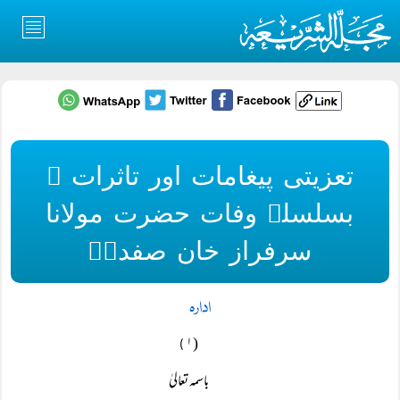
تعزیتی پیغامات اور تاثرات ۔
بسلسلہ وفات حضرت مولانا
سرفراز خان صفدرؒ
ادارہ
( ۱
)
باسمہ تعالیٰ