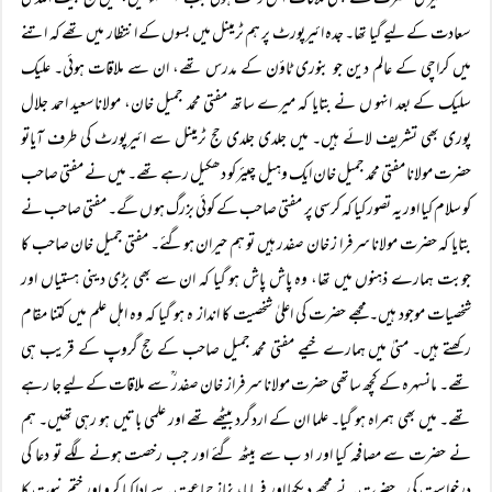
میری حضرت سے پہلی ملاقات اس وقت ہوئی جب ۲۰۰۳ء میں، میں حج بیت اللہ کی
سعادت کے لیے گیا تھا۔ جدہ ائیرپورٹ پر ہم ٹرمینل میں بسوں کے انتظار میں تھے کہ اتنے
میں کراچی کے عالم دین جو بنوری ٹاؤن کے مدرس تھے، ان سے ملاقات ہوئی۔ علیک
سلیک کے بعد انہو ں نے بتایا کہ میرے ساتھ مفتی محمد جمیل خان، مولاناسعید احمد جلال
پوری بھی تشریف لائے ہیں۔ میں جلدی جلدی حج ٹرمینل سے ائیرپورٹ کی طرف آیاتو
حضرت مولانا مفتی محمد جمیل خان ایک وہیل چیئرکو دھکیل رہے تھے۔ میں نے مفتی صاحب
کو سلام کیا اور یہ تصور کیا کہ کرسی پر مفتی صاحب کے کوئی بزرگ ہو ں گے۔ مفتی صاحب نے
بتایا کہ حضرت مولانا سرفرا ز خان صفدر ہیں تو ہم حیران ہوگئے۔ مفتی جمیل خان صاحب کا
جوبت ہمارے ذہنوں میں تھا، وہ پاش پاش ہو گیا کہ ان سے بھی بڑی دینی ہستیاں اور
شخصیات موجود ہیں۔ مجھے حضرت کی اعلیٰ شخصیت کا انداز ہ ہو گیا کہ وہ اہل علم میں کتنا مقام
رکھتے ہیں۔ منیٰ میں ہمارے خیمے مفتی محمد جمیل صاحب کے حج گروپ کے قریب ہی
تھے۔ مانسہرہ کے کچھ ساتھی حضرت مولانا سرفراز خان صفدر ؒ سے ملاقات کے لیے جا رہے
تھے۔ میں بھی ہمراہ ہو گیا۔ علما ان کے اردگرد بیٹھے تھے اور علمی باتیں ہو رہی تھیں۔ ہم
نے حضرت سے مصافحہ کیا اور اد ب سے بیٹھ گئے اور جب رخصت ہونے لگے تو دعا کی