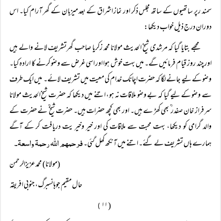
سمند رپر ساتھیوں کے ساتھ مجلس ذکر اور نماز اشراق کے بعد میزبان کے گھر آرام کیا۔ اس
دوران درج ذیل خواب دیکھا:
مجھے بتایا گیا کہ مرشدی شیخ الحدیث مولانا محمد زکریا صاحب گھرتشریف لانے والے ہیں
اور چند روز قیام فرمائیں گے۔ میں بہت خوش ہوا اور اسی غرض سے وضو کرنے کا ارادہ کیا۔
وضو کے لیے جانے لگا کہ حضرت اچانک خدام کی معیت میں تشریف لائے۔ میں ایک طرف
سے وضو کے لیے گیا کہ بے وضو ملاقات نہ ہو، اتنے میں دیکھا کہ حضر ت شیخ الحدیث مولانا
سرفراز خان صفدر ؒ بھی کھڑ ے ہیں۔ اور بھی کچھ حضرات ہیں۔ حضرت شیخ ؒ نے حضرت کے
والد گرامی کو دیکھا، بہت محبت سے ملاقات کی اور خیر وخیر یت دریافت کر کے آگے
فرحمہم اللہ رحمۃ واسعۃ۔
ہمارے ہاں تشریف لے گئے۔ اتنے میں آنکھ کھل گئی۔
(مولانا) محمد عزیزالرحمن
حال مقیم جوہانسبرگ، جنوبی افریقہ
( ۱۱
)