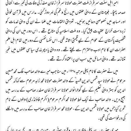
امیر اہل سنت سرفراز ملت حضرت مولانا سرفرا ز خان صفدرؒ کی وفات کی خبر سے انتہائی
صدمہ پہنچا۔ بلوچستان کے دینی حلقوں میں رنج وغم کی لہر دوڑ گئی۔ مدارس میں قرآن خوانی
اور مساجد میں خصوصی دعائیں ہوئیں۔ تعزیتی اجتماعات میں علما نے ان کی دینی خدمات کو
زبردست خراج عقیدت پیش کیا۔ وہ ملت اسلامیہ کی متاع تھے ۔ اس دور میں ان کی دینی
شخصیت پاکستان کے عوام کے لیے قیمتی اثاثہ تھی۔ اس نفسانفسی کے دور میں تمام اہل علم
حضرات ان کا نام ادب واحترام سے لیتے تھے۔ وہ دینی یا دیوبندی سیاسی حلقوں میں غیر
متنازعہ تھے۔ دینی مسائل میں سب ان پر اعتماد کرتے تھے۔
میں نے حضرت کا نام پہلی مرتبہ ۱۹۶۷ء میں سنا جب میرے والد صاحب ملک محمد حسین
مرحوم نے مولانا سید شمس الدین شہید ؒ کے والد حضرت مولانا محمد زاہد مرحوم سے کہاکہ شمس
الدین کو بہتر دینی تعلیم کے لیے گوجرانوالہ مولانا سرفراز خان صفدر صاحب کے مدرسہ میں
بھیج دیں۔ والد صاحب نے ایک خط مولانا محمد اکرم مرحوم( اکرم فاؤنڈری) والوں کے نام
تحریر کیا جس میں مولانا شمس الدین کے، مولانا محمد سرفراز خان صاحب کے مدرسہ میں داخلے
کی درخواست کی تھی۔