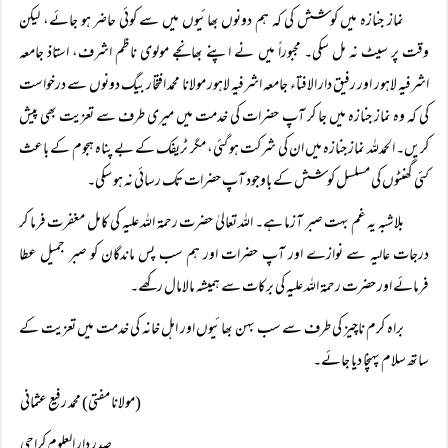
نماز جنازہ میں کوشش کی کہ ہم دونوں بھائیوں میں سے کوئی حاضر ہو جائے، لیکن
وقت پر سیٹ نہ مل سکی۔ مجبوراً میں نے اپنے بھانجے مولوی ناظم اشرف، استاذ جامعہ
اشرفیہ لاہور اور رفیق دار الافتاء جامعہ اشرفیہ لاہور مولانا محمد افتخار بیگ دونوں سے درخواست
کی کہ وہ نماز جنازہ میں جا کر آپ حضرات کی خدمت میں میری طرف سے تعزیت بھی پیش
کریں۔ الحمدللہ نماز جنازہ میں ان کی شرکت ہو گئی، مگر ٹریفک کے بے پناہ ہجوم کے باعث
کئی گھنٹوں کی مسلسل کوشش کے باوجود آپ حضرات تک رسائی نہ ہو سکی۔
بلاشبہ یہ غم بہت صبر آزما ہے۔ اللہ تعالیٰ حضرت رحمۃ اللہ علیہ کی کامل مغفرت فرما کر
درجات عالیہ سے نوازے اور آپ حضرات اور ہم سب پس ماندگان کو صبر جمیل عطا
فرمائے اور حضرت رحمۃ اللہ علیہ کی برکات سے ہمیشہ مالامال رکھے۔
براہ کرم ناچیز کی طرف سے سب بہن بھائیوں اور اہل خانہ کی خدمت میں تعزیت کے
ساتھ سلام پہنچا دیا جائے۔
(مولانا مفتی) محمد رفیع عثمانی
صدر دار العلوم کراچی