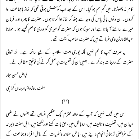
درخواست کی۔ حضرت نے مجھے دیکھا اور فرمایا، نماز جماعت سے ادا کیا کرو اور ختم نبوت کا
کام نہ چھوڑنا۔ میں گم سم ہو گیا۔ اس کے بعد اب کوشش ہوتی تھی کہ نماز باجماعت ادا
کروں۔ ان دنوں بائی پاس کی وجہ سے بیٹھ کر نماز ادا کرتا ہوں۔ حضرت کا چہرہ اور فرمان
میرے سامنے آ جاتا ہے اور سوچتا ہوں کہ حضرت کو میری کمزوری کا علم کیسے ہوا۔ مولانا
عبدالقادر ڈیروی فرماتے ہیں کہ حضرت صاحب کشف تھے۔
یہ صرف آپ کا غم نہیں بلکہ پوری امت اسلامیہ کے لیے سانحہ ہے۔ اللہ تعالیٰ
حضرت کے درجات بلند کرے ۔ ہمیں ان کی تعلیمات پر عمل کرنے کی توفیق عطا فرمائے۔
فیاض حسن سجاد
ہفت روزہ اخبار جہاں کراچی
(۱۲)
اس میں شک نہیں کہ آپ کے والد محترم ایک عظیم انسان تھے جنہوں نے علمی
میدان میں، تصنیف وتالیف میں، ردباطل میں، حق بات کہنے اورلکھنے میں، اہل سنت دیوبند
کے فرائض ترجمانی انجام دینے میں، باطل عقائد ونظریات کے حامل افراد وجماعت کے