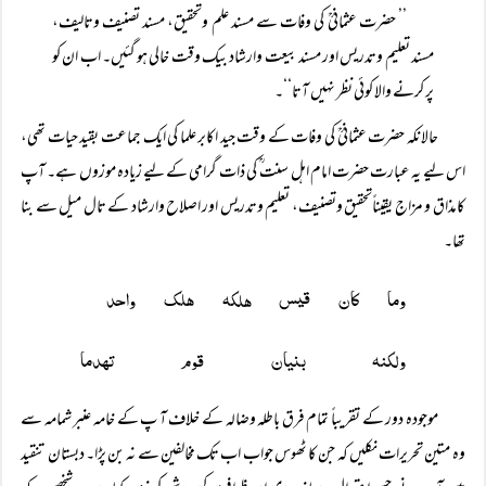
’’ حضرت عثمانیؒ کی وفات سے مسند علم وتحقیق، مسند تصنیف وتالیف،
مسند تعلیم وتدریس اور مسند بیعت وارشاد بیک وقت خالی ہو گئیں۔ اب ان کو
پر کرنے والا کوئی نظر نہیں آتا‘‘۔
حالانکہ حضرت عثمانیؒ کی وفات کے وقت جید اکابر علما کی ایک جماعت بقید حیات تھی،
اس لیے یہ عبارت حضرت امام اہل سنت ؒ کی ذات گرامی کے لیے زیادہ موزوں ہے۔ آپ
کامذاق و مزاج یقیناًتحقیق وتصنیف، تعلیم وتدریس اور اصلاح وارشاد کے تال میل سے بنا
تھا۔
وما کان قیس ھلکہ ھلک واحد 
ولکنہ بنیان قوم تہدما
موجودہ دور کے تقریباً تمام فرق باطلہ وضالہ کے خلاف آ پ کے خامہ عنبر شمامہ سے
وہ متین تحریرات نکلیں کہ جن کا ٹھوس جواب اب تک مخالفین سے نہ بن پڑا۔ دبستان تنقید