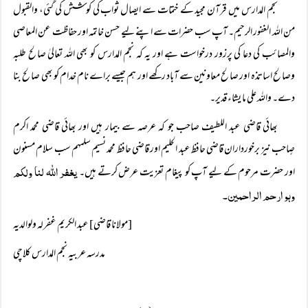
نجم المدارس میں قرآن مجید کے ختمات سے ایصال ثواب کی کوشش کی گئی، والقبول
من اللہ الغفور الرحیم۔ آپ سب حضرات سے اپنے لیے حسن خاتمہ اور حفاظت عن المعاصی
والمصائب کی دعا کی پرزور درخواست ہے اور یہ کہ نجم المدارس کو بھی اللہ تعالیٰ صالح طلبہ
وصالح اساتذہ اور صالح معاونین سے آباد رکھے اور ہم جیسے براے نام خدام کو بھی صالح بنا
دے۔ واللہ علی ما یشاء قدیر۔
بھائی قاضی عبد اللطیف صاحب جو کہ عرصہ سے بیمار ہیں اور بھائی قاضی محمد اکرم
صٍاحب نیز برخورداران قاضی حافظ عبد الحلیم اور قاضی حافظ محمد نسیم سلمہم سب سلام مسنون
یغفر اللہ لنا ولکم
اور حضرت مرحوم کے لیے آپ کو پیغام تعزیت عرض کرتے ہیں۔
وہو ارحم الراحمین۔
[مولانا قاضی] عبد الکریم غفرلہ ولوالدیہ
مدرسہ عربیہ نجم المدارس کلاچی