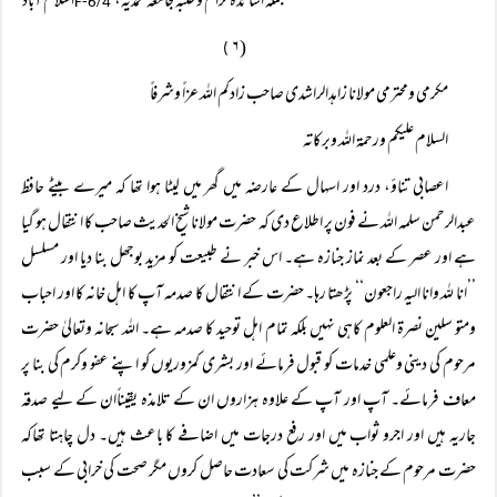
جملہ اساتذہ کرام وطلبہ جامعہ محمدیہ،
/
اسلام آباد
4
F-6
( ۶
)
مکرمی ومحترمی مولانا زاہدالراشدی صاحب زادکم اللہ عزاً وشرفاً
السلام علیکم ورحمۃ اللہ وبرکاتہ
اعصابی تناؤ، درد اور اسہال کے عارضہ میں گھر میں لیٹا ہوا تھا کہ میرے بیٹے حافظ
عبدالرحمن سلمہ اللہ نے فون پر اطلاع دی کہ حضرت مولانا شیخ الحدیث صاحب کا انتقال ہو گیا
ہے اور عصر کے بعد نماز جنازہ ہے۔ اس خبر نے طبیعت کو مزید بوجھل بنا دیا اور مسلسل
’’انا للہ وانا الیہ راجعون‘‘ پڑھتا رہا۔ حضرت کے انتقال کا صدمہ آپ کا اہل خانہ کا اور احباب
ومتو سلین نصرۃ العلوم کاہی نہیں بلکہ تمام اہل توحید کا صدمہ ہے۔ اللہ سبحانہ وتعالیٰ حضرت
مرحوم کی دینی وعلمی خدمات کو قبول فرمائے اور بشری کمزوریوں کو اپنے عفو وکرم کی بنا پر
معاف فرمائے۔ آپ اور آپ کے علاوہ ہزاروں ان کے تلامذہ یقیناًان کے لیے صدقہ
جاریہ ہیں اور اجرو ثواب میں اور رفع درجات میں اضافے کا باعث ہیں۔ دل چاہتا تھاکہ
حضرت مرحوم کے جنازہ میں شرکت کی سعادت حاصل کروں مگر صحت کی خرابی کے سبب