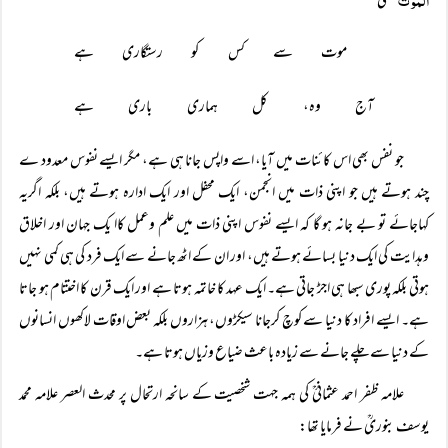
یعنی
موت سے کس کو رستگاری ہے
آج وہ، کل ہماری باری ہے
جو نفس بھی اس کائنات میں آیا، اسے واپس جانا ہی ہے، مگر ایسے نفوس معدود ے
چند ہوتے ہیں جو اپنی ذات میں انجمن، ایک محفل اور ایک ادارہ ہوتے ہیں، بلکہ اگریہ
کہاجائے تو بے جانہ ہو گا کہ ایسے نفوس اپنی ذات میں علم وعمل کاا یک جہان اور اخلاق
وہدایت کی ایک دنیا بسائے ہوتے ہیں، اور ان کے اٹھ جانے سے ایک فرد کی ہی کمی نہیں
ہوتی بلکہ پوری سبھا ہی اجڑ جاتی ہے۔ ایک عہد کا خاتمہ ہوتا ہے اور ایک قرن کا اختتام ہو جاتا
ہے۔ ایسے افراد کا دنیا سے کوچ کرجانا سیکڑوں، ہزاروں بلکہ بعض اوقات لاکھوں انسانوں
کے دنیا سے چلے جانے سے زیادہ باعث ضیاع وزیاں ہوتا ہے۔
علامہ ظفر احمد عثمانیؒ کی ہمہ جہت شخصیت کے سانحہ ارتحال پر محدث العصر علامہ محمد
یوسف بنوریؒ نے فرمایا تھا: