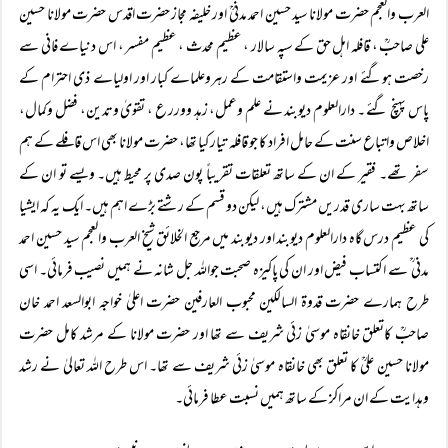
العرب والعجم حضرت مولانا سید حسین احمد مدنیؒ اور خلیفہ مجاز حضرت اقدس حضرت مولانا حسین
علی صاحبؒ ، قافلہ اہل حق کے سپہ سالار ، عظیم محدث ، عظیم مفسر ، اس دنیاے فانی سے
رخصت ہوگئے اور عزیمت واستقامت کے رہروعلماے کبار اور اولیاے ذی احترام کے
پاس پہنچ گئے ۔ دارالعلوم دیوبند نے علم وعمل، زہد وورر ع ، تقویٰ وتدین، فضل وکمال،
اخلاص واتباع سنت کے حامل افراد کا جو قافلہ تیار کیا تھا، حضرت مولانا بھی اس قافلے کے ہم
سفر تھے۔ فقیر کے ان کے ساتھ تعلقات تقریباً پون صدی پر محیط ہیں۔ ویسے تو ان کے
ساتھ بہت ساری قدریں مشترک ہیں، لیکن دو قسم کے رشتے بڑے اہم ہیں۔ ایک یہ کہ ایشیا
کی عظیم درس گاہ دارالعلوم دیوبند اور دیوبند میں مرجع الخلائق شیخ العرب والعجم سید حسین احمد
مدنی ؒ سے اکتساب فیض اور ان کی پاکیزہ صحبت جواللہ جل شانہ نے ہمیں نصیب فرمائی۔ اسی
طرح ہمارے حضرت قدوۃ السالکین محبوب العارفین حضرت اعلیٰ خواجہ ابوالسعد احمد خان
صاحبؒ کاتعلق خانقاہ موسیٰ زئی شریف سے تھا اور حضرت مولانا کے مرشد کامل حضرت
مولانا حسین علیؒ کا تعلق بھی خانقاہ موسیٰ زئی شریف سے تھا۔ اس طرح اللہ تعالیٰ نے رشد
وہدایت کے ان مراکز کے ساتھ ہمیں نسبت عطا فرمائی۔