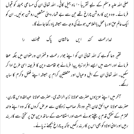
صلی اللہ علیہ وسلم کے لیے تقریباً ۱۰ ماہ جیل کاٹی۔ اللہ تعالیٰ ان کی مساعی جمیلہ کو قبول
فرمائے۔ وہ دین کا روشن چراغ تھے جن سے بے شمار دینی مشعلیں روشن ہوئیں۔ ان کو
ایک عالم حق اور باعمل بااخلاص ہونے کی وجہ سے ہمیشہ یاد رکھا جائے گا۔
خدارحمت کند ایں عاشقان پاک طینت را
فقیر دعا گوہے کہ اللہ تعالیٰ ان کو اپنے جوار رحمت وغفران ورضوان میں جگہ عطا
فرمائے اور امت میں ایسے افراد زہاد پیدا فرمائے جو اقامت دین کا فریضہ اسی طرح ادا کر
سکیں۔ اللہ تعالیٰ ان کے اہل وعیال اور متعلقین کرام پر ہمیشہ اپنے فضل وکرم کا سایہ
رکھے۔
آخر میں اپنے عزیزوں حضرت مولانا زاہد الراشدی، حضرت مولانا عبدالقدوس قارن،
حضرت مولانا عبدالحق خان بشیر ودیگر صاحب زادگان سے عرض کروں گا کہ وہ اپنے والد
محترم کے نقش قدم پر چلتے ہوئے ہمت اور استقامت کے ساتھ دین حق پر سختی سے کار بند
رہیں اور اپنی اولاد کو بھی اس پر کار بند رکھیں تاکہ یہ چراغ بجھنے نہ پائے۔