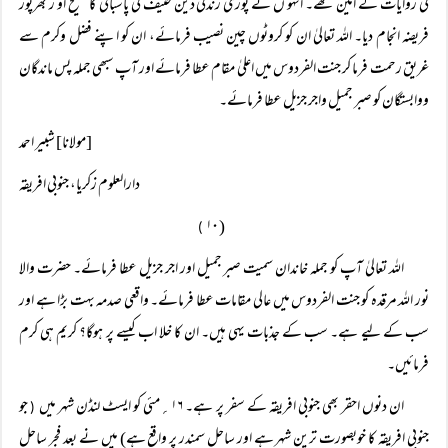
کی روایات کے امین تھے۔ انہو ں نے پوری زندگی دین حنیف کی پاسبانی کا صحیح او ر بھرپور
فریضہ انجام دیا۔ اللہ تعالیٰ ان کو کروٹوں چین نصیب فرمائے، ان کو اپنے فضل وکرم سے
غریق رحمت فرما کر جنت الفردوس میں اعلیٰ مقام عطا فرمائے اور آپ سبھی جملہ پس ماندگان
ووابستگان کو صبر جمیل واجر جزیل عطا فرمائے۔
[مولانا] شبیر احمد
دارالعلوم زکریا، جنوبی افریقہ
( ۱۰
)
اللہ تعالیٰ آپ کو جملہ خاندان سمیت صبر جمیل اور اجر جزیل عطا فرمائے۔ حضرت والا
نور اللہ مرقدہ کو جنت الفردوس میں عالی مقامات عطا فرمائے۔ واقعی صدمہ بہت بڑا ہے اور
سب کے لیے ہے۔ سب کے جذبات یہی ہیں۔ ان کا خلا اب کیسے پر ہوگا؟ کریم ہی کرم
فرمائیں۔
ان دنوں احقر بھی جنوبی افریقہ کے سفر پر ہے۔ ۱۶؍مئی کو ایسٹ لنڈن شہر میں
جو
(
جنوبی افریقہ کا خوبصورت ترین شہر ہے اور ساحل سمندر پر واقع ہے) میں نے بعد فجر ساحل