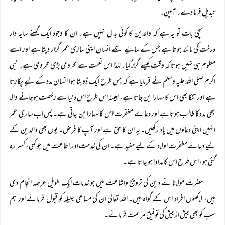
تبدیل فرما دے۔ آمین۔
سچی بات تو یہ ہے کہ والدین کا کوئی بدل نہیں ہے۔ ان کا وجود ایک گھنے سایہ دار
درخت کی مانند ہوتا ہے جس کے سایے تلے انسان اپنی ساری عمر گزار دیتا ہے اور اسے
معلوم ہی نہیں ہوتا کہ وقت کیسے گزرگیا۔ لہٰذا اس نعمت سے محرومی بڑی محرومی ہے۔ نبی
اکرم صلی اللہ علیہ وسلم نے فرمایا ہے کہ جس طرح ایک ڈوبتا ہوا انسان مدد کے لیے پکارتا
ہے اور تنکا بھی اس کا سہارا بن جاتا ہے، بعینہ اس طرح اس دنیا سے رخصت ہوجانے والا
بھی مددکا طالب ہوتاہے اور دعاے مغفرت اس کا سہارا بن جاتی ہے۔ پس اب ساری عمر
انہیں اپنی دعاؤں میں یاد رکھیں۔ یہ ان کا حق ہے اور آپ کا فرض۔ یوں بھی والدین کے
لیے دعاے مغفرت اولاد کے لیے مفید ہے۔ ان کی خدمت اور اطاعت میں جو کمی، کسر رہ
گئی ہو، اس طرح اس کا مداوا ہو جا تا ہے۔
حضرت مولانا نے دین کی ترویج واشاعت میں جو خدمات ایک طویل عرصہ انجام دی
ہیں، لاکھوں افراد اس کے گواہ ہیں۔ اللہ تعالیٰ ان کی مساعی جلیلہ کو قبول فرمائے اور ہم
سب کو بھی بیش از بیش کی توفیق مرحمت فرمائے۔