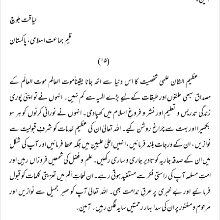
آمین۔
لیاقت بلوچ
قیم جماعت اسلامی، پاکستان
(۱۵)
عظیم الشان علمی شخصیت کا اس دنیا سے اٹھ جانا یقیناًموت العالِم موت العالَم کے
مصداق سبھی حلقوں اور طبقات کے لیے بڑے المیہ سے کم نہیں۔ انہوں نے تو اپنی پوری
زندگی تدریس و تعلیم اور نشر و فروغِ اسلام میں کھپادی۔ انہوں نے نورانی کرنوں کو ہر سو
بکھیرا اور بہت سے چراغ روشن کیے۔ اللہ تعالیٰ ان کی عظیم خدمات کو شرفِ قبولیت سے
نوازیں، ان کے درجات بلند فرمائیں، انہیں اعلیٰ علیین میں جگہ عطا فرمائیں اور آپ کی شکل
میں ان کے صدقہ جاریہ کو تادیر جاری و ساری رکھیں۔ علم و فضل کی شمعیں فروزاں رہیں اور
امتِ مسلمہ آپ کی راستی فکر سے مستفید ہوتی رہے۔ ان لمحاتِ اَلم میں تعزیتی کلمات کو قبول
فرمائیے اور بے خبری پر عرقِ ندامت بھی۔ اللہ تعالیٰ آپ کو صبر جمیل سے نوازیں اور
مرحوم و مغفور پر ان کی سدا بہار رحمتیں سایہ فگن رہیں۔ آمین۔