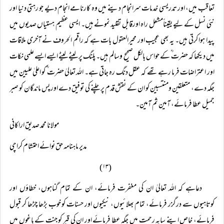
تعاقب میں، اور تدریسی خدمات سرانجام دینے میں وہ کارنامے انجام دیے جو رہتی دنیا اور
نئی نسل کے لیے یقیناًمشعل راہ اورقابل تقلید نمونے ہیں۔ ایسی عظیم ہستیاں صدیوں میں
پیدا ہوا کرتی ہیں۔ یہ بھی عجیب اور محیرالعقول بات ہے کہ راقم الحروف نے آخری ملاقات
میں دیکھا کہ حضرت ؒ کے حواس بالکل صحیح وسالم ہیں۔ پلنگ پر لیٹے لیٹے ایسے ایسے علمی نکات
اور اعتراضات فرما رہے تھے کہ عقل دنگ رہ جاتی ہے۔ اللہ تعالیٰ حضرت ؒ کو اعلیٰ علیین میں
جگہ دے، متعلقین ومنتسبین کو ان کے نقش قدم پر چلنے کی توفیق دے اور پس ماندگان کو صبر
جمیل عطا فرمائے، آمین ثم آمین۔
مولانا محمد صدیق اراکانی
مدیر ماہنامہ حق نوائے احتشام کراچی
(۱۳)
دعاہے کہ اللہ تعالیٰ ان کی مغفرت فرمائے، ان کے تمام گناہوں، خطاؤں اور
کوتاہیوں سے درگزر فرمائے، تمام بھلائیوں، نیکیوں اور حسنات کو خوب بڑھا چڑھا کر قبول
فرمائے، خاص اپنے سایہ رحمت میں جگہ عطا فرمائے اور ان کی قبر کو جنت کے باغوں میں