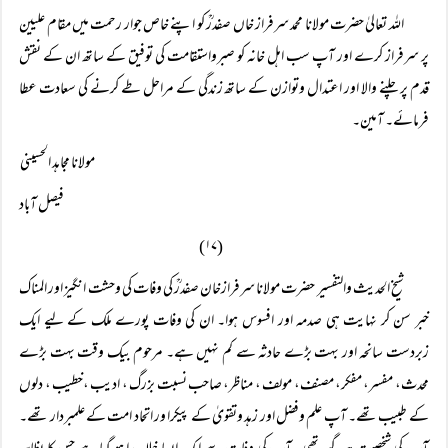
اللہ تعالیٰ حضرت مولانا محمد سرفراز خاں صفدرؒ کو اپنے خاص جوار رحمت میں مقام علیین
پر سرفراز کرے اور آپ سب اہل خانہ کو صبرواستقامت کی توفیق کے ساتھ ان کے نقش
قدم پر چلنے والا اور اعتدال وتوازن کے ساتھ زندگی کے مراحل طے کرنے کی سعادت عطا
فرمائے۔ آمین۔
مولانا مجاہد الحسینی
فیصل آباد
(۱۷)
شیخ الحدیث والتفسیر حضرت مولانا سرفرازخان صفدرؒ کی وفات کی وحشت انگیز اور المناک
خبر سن کر نہایت ہی صدمہ اور افسوس ہوا۔ ان کی وفات پورے ملک کے لیے ایک
زبردست سانحہ اور بہت بڑے حادثہ سے کم نہیں ہے۔ مرحوم بیک وقت بہت بڑے
محدث، مفسر، مفکر، مصنف، مولف ، مناظر، صاحب نسبت بزرگ ، ادیب ،خطیب ، دلوں
کے طبیب تھے۔ آپ علم وفضل اور زہد وتقویٰ کے پیکرا ور اتحاد امت کے علمبردار تھے۔