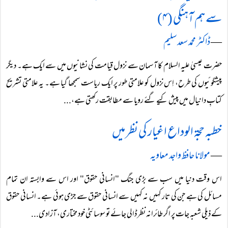
سے ہم آہنگی (۴)
―
ڈاکٹر محمد سعد سلیم
حضرت عیسیٰ علیہ السلام کا آسمان سے نزول قیامت کی نشانیوں میں سے ایک ہے۔ دیگر
پیشگوئیوں کی طرح، اِس نزول کو علامتی طور پر ایک ریاست سمجھا گیا ہے۔ یہ علامتی تشریح
کتابِ دانیال میں پیش کیے گئے رویا سے مطابقت رکھتی ہے،...
خطبہ حجۃ الوداع اغیار کی نظر میں
―
مولانا حافظ واجد معاویہ
اس وقت دنیا میں سب سے بڑی جنگ "انسانی حقوق" اور اس سے وابستہ ان تمام
مسائل کی ہے جن کی تار کہیں نہ کہیں سے انسانی حقوق سے جڑی ہوئی ہے۔ انسانی حقوق
کے ذیلی شعبہ جات پر اگر طائرانہ نظر ڈالی جائے تو سوسائٹی خود مختاری، آزادی...