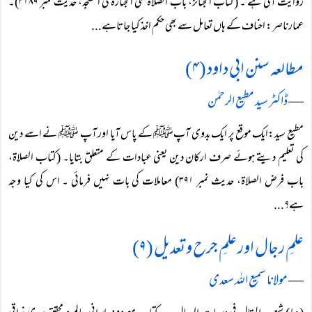
روایت آتی ہے ۔ (کتاب الجنائز، باب الصلاۃ علی الجنازۃ فی المسجد، حدیث نمبر ۳۱۸۹)۔
عمارناصر: احناف کے ہاں تعامل سے بھی حکم اخذ کیا جاتاہے...
مطالعہ سنن ابی داود (۴)
―
ڈاکٹر سید مطیع الرحمٰن
مطیع سید:ایک موقع پر ایک بدوی آپﷺ کے پاس آیا اور آپ ﷺ نے اسے دین
کی تعلیم دیتے ہوئے صرف ارکان دین یعنی عبادات کے متعلق بتایا۔ (کتاب الصلاۃ،
باب فرض الصلاۃ، حدیث نمبر ۳۹۱) معاملات کی بات نہیں فرمائی ۔ اس کی کیا وجہ
ہے؟...
علمِ رجال اور علمِ جرح و تعدیل (۹)
―
مولانا سمیع اللہ سعدی