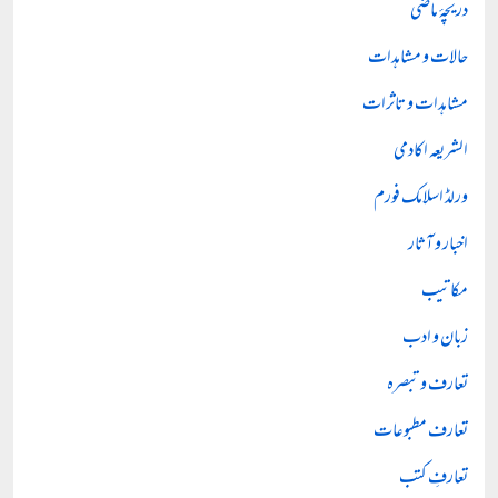
دریچۂ ماضی
حالات و مشاہدات
مشاہدات و تاثرات
الشریعہ اکادمی
ورلڈ اسلامک فورم
اخبار و آثار
مکاتیب
زبان و ادب
تعارف و تبصرہ
تعارف مطبوعات
تعارفِ کتب