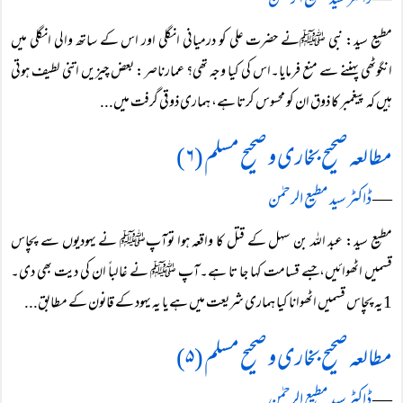
―
ڈاکٹر سید مطیع الرحمٰن
مطیع سید: نبی ﷺنے حضرت علی کو درمیانی انگلی اور اس کے ساتھ والی انگلی میں
انگوٹھی پہننے سے منع فرمایا۔اس کی کیا وجہ تھی؟ عمارناصر: بعض چیزیں اتنی لطیف ہوتی
ہیں کہ پیغمبر کا ذوق ان کو محسوس کرتا ہے، ہماری ذوقی گرفت میں...
مطالعہ صحیح بخاری و صحیح مسلم (۶)
―
ڈاکٹر سید مطیع الرحمٰن
مطیع سید: عبد اللہ بن سہل کے قتل کا واقعہ ہوا توآپﷺ نے یہودیوں سے پچاس
قسمیں اٹھوائیں،جسے قسامت کہا جا تا ہے۔آپ ﷺ نے غالباً‌ ان کی دیت بھی دی۔
1یہ پچاس قسمیں اٹھوانا کیا ہماری شریعت میں ہے یا یہ یہود کے قانون کے مطابق...
مطالعہ صحیح بخاری و صحیح مسلم (۵)
―
ڈاکٹر سید مطیع الرحمٰن