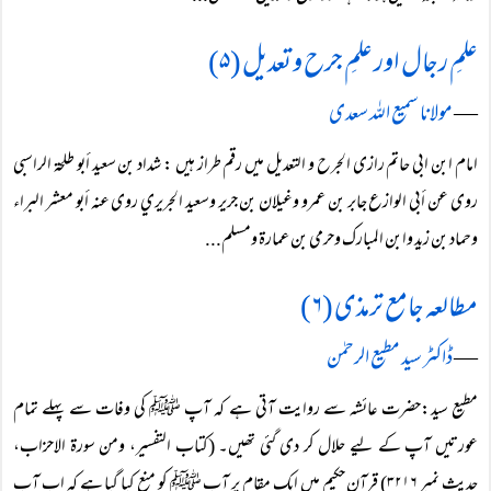
علمِ رجال اور علمِ جرح و تعدیل (۵)
―
مولانا سمیع اللہ سعدی
امام ابن ابی حاتم رازی الجرح و التعدیل میں رقم طراز ہیں : شداد بن سعيد أبو طلحة الراسبي
روى عن أبي الوازع جابر بن عمرو وغيلان بن جرير وسعيد الجريري روى عنه أبو معشر البراء
وحماد بن زيد وابن المبارك وحرمي بن عمارة ومسلم...
مطالعہ جامع ترمذی (۶)
―
ڈاکٹر سید مطیع الرحمٰن
مطیع سید:حضرت عائشہ سے روایت آتی ہے کہ آپ ﷺ کی وفات سے پہلے تمام
عورتیں آپ کے لیے حلال کر دی گئی تھیں۔ (کتاب التفسیر، ومن سورۃ الاحزاب،
حدیث نمبر ۳۲۱۶) قرآنِ حکیم میں ایک مقام پر آپ ﷺ کو منع کیا گیا ہے کہ اب آپ