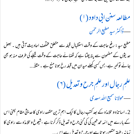
مطالعہ سنن ابی داود (۱)
―
ڈاکٹر سید مطیع الرحمٰن
مطیع سید: رفع حاجت کے وقت استقبالِ قبلہ سے متعلق مختلف احادیث آتی ہیں ۔ بعض
حدیثوں کے مضمون سے پتہ چلتا ہے کہ قضائے حاجت کے وقت قبلے کی طرف منہ ہو بھی
جائے تو خیر ہے، بس کسی کھلے میدان میں قبلہ رخ ہونا منع ہے ۔ مثلاً‌...
علمِ رجال اور علمِ جرح و تعدیل (۶)
―
مولانا سمیع اللہ سعدی
2۔اساتذہ و تلامذہ کے بعد کتبِ رجال کا ایک اہم ترین مقصد راوی کا حدیثی مقام یعنی اس
کے بارے میں ائمہ محدثین کی کی گئی جرح و تعدیل ذکر کرنا ہے ،شیوخ و تلامذہ سے راوی کا
زمانہ ،طبقہ متعین ہوتا ہے اور جرح و تعدیل سے اس...