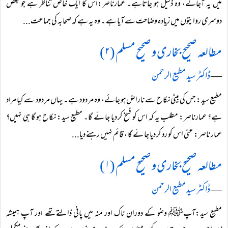
میں یہ آجائے، وہ ذلیل ہو جاتاہے۔ عمارناصر:اس کا ایک خاص تناظر ہے جو بعض
دوسری روایتوں میں زیادہ وضاحت سے آیا ہے ۔ وہ یہ ہے کہ صحابہ کی جماعت...
مطالعہ صحیح بخاری و صحیح مسلم (۲)
―
ڈاکٹر سید مطیع الرحمٰن
مطیع سید: جس کی بیٹی نکاح سے ناراض ہو جائے، وہ مر دود ہے۔ یہاں مر دود سے کیا مراد
ہے؟ عمارناصر: مطلب یہ کہ اس کو فسخ کر دیا جا ئے گا۔ مطیع سید: نکاح ہو گا ہی نہیں؟
عمار ناصر: عنی اس کو رد کر دیا جا ئے گا ، قائم نہیں رہنے دیا...
مطالعہ صحیح بخاری و صحیح مسلم (۱)
―
ڈاکٹر سید مطیع الرحمٰن
مطیع سید:آپﷺ وضو کے دوران ناک اور منہ میں پانی ڈالتےتھے اور آپ ہمیشہ