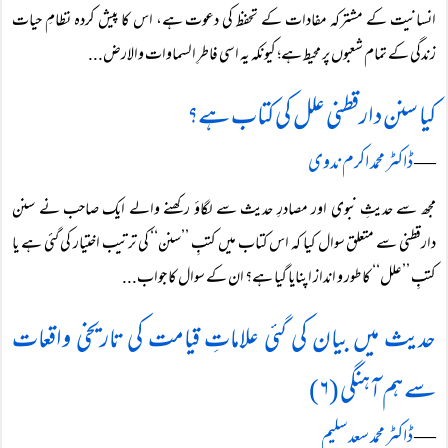
انسانیت کے مشترکہ مفادات کے تحفظ کی دعوت ہے، اس کا پیش کردہ نظامِ حیات
زندگی کے تمام شعبوں پر محیط ہے؛ کیونکہ یہ اسی فاطرِ السماوات والارض...
کیا سنن دارقطنی علل کی کتاب ہے؟
―
ڈاکٹر محمد اکرم ندوی
مجھ سے حدیثِ نبوی اور مصادرِ حدیث سے لگاؤ رکھنے والے ایک صاحب نے سنن
دارقطنی سے متعلق سوال کیا کہ اس کتاب میں کتبِ ’’سنن‘‘ کی ترتیب اختیار کی گئی ہے یا
کتبِ ’’علل‘‘ کا طور و انداز اپنایا گیا ہے؟ ان کے سوال کا جواب...
حدیث میں بیان کی گئی علاماتِ قیامت کی تاریخی واقعات
سے ہم آہنگی (۶)
―
ڈاکٹر محمد سعد سلیم