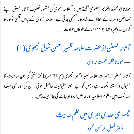
مولانا ابومحفوظ الکریم معصومی لکھتے ہیں: ’’علامہ نیموی کی مشہور تصنیف آثار السنن اپنے
خصائص و مزایا کے لحاظ سے شاہکار سمجھی جاتی ہے، علامہ نیموی کے پاس قلمی نوادر کا
گراں بہا ذخیرہ تھا، جو ۱۹۴۶ء کے طوفانِ حوادث...
آثار السنن از حضرت علامہ ظہیر احسن شوق نیموی (۱)
―
مولانا طلحہ نعمت ندوی
آثار السنن از حضرت علامہ ظہیر احسن نیموی (م ۱۳۲۲ھ)1 فقہ حنفی کی موید احادیث کا
مقبول و مستند مجموعہ ہے، جس کو بے انتہا مقبولیت حاصل ہوئی۔ ان کی اور بھی متعدد
تصانیف ہیں، علومِ اسلامیہ اور خالص اردو ادبیات کی جامعیت جس...
تیسری صدی ہجری میں علمِ حدیث
―
ڈاکٹر فضل الرحمٰن محمود