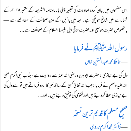
اِس مضمون میں بیان کردہ احادیث کی تعبیر پہلی بار ماہنامہ الشریعہ کے ستمبر ۲۰۲۵ء کے
شمارے میں شائع ہو چکی ہے۔ بعد میں بائبل کے مزید صحائف کے مطالعے سے —
بالخصوص حضرت ہوسیع اور حضرت حزقی ایل علیہما السلام کے صحائف سے...
رسول اللہ ﷺ نے فرمایا
―
حافظ محمد عبد المتین خان
دل کی بے نیازی: حضرت ابو ہریرہ رضی اللہ عنہ سے روایت ہے، جناب نبی اکرم صلی
اللہ علیہ وسلم نے فرمایا: جب اللہ تعالیٰ کسی کے ساتھ خیر کا اردہ فرماتے ہیں تو اسے دل کی
بے نیازی عطا کر دیتے ہیں اور تقویٰ کی توفیق دیتے ہیں۔ اور...
صحیح مسلم کا قدیم ترین نسخہ
―
ڈاکٹر محمد اکرم ندوی