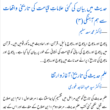
حدیث میں بیان کی گئی علاماتِ قیامت کی تاریخی واقعات
سے ہم آہنگی (۳)
―
ڈاکٹر محمد سعد سلیم
یاجوج اور ماجوج: یاجوج اور ماجوج بائبل، قرآن، اور احادیث میں مذکور قومیں ہیں۔ قرآن
میں یاجوج اور ماجوج کی رہائی کو قیامت کی نشانی کے طور پر بیان کیا گیا ہے۔ یاجوج اور
ماجوج کی تاریخ: پرانے عہد نامے میں یاجوج اور ماجوج...
علمِ حدیث کی تاریخ؛ آغاز و ارتقا
―
ڈاکٹر سید عبد الماجد غوری
علم حدیث کی تاریخ کو تین مراحل میں تقسیم کیا جاسکتا ہے: مرحلۂ اول: امام ابن صلاح
سے قبل لکھی گئی کتب علم حدیث۔ مرحلۂ دوم: ابن صلاح کے مقدمے اور اس کے بعد