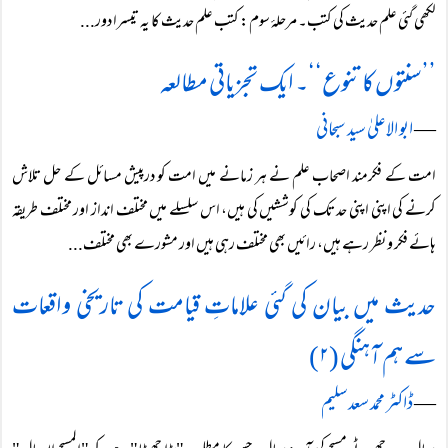
لکھی گئی علم حدیث کی کتب۔ مرحلۂ سوم: کتب علم حدیث کا یہ تیسرا دور...
’’سنتوں کا تنوع‘‘۔ ایک تجزیاتی مطالعہ
―
ابو الاعلیٰ سید سبحانی
امت کے فکرمند اصحاب علم نے ہر زمانے میں امت کو درپیش مسائل کے حل تلاش
کرنے کی اپنی اپنی حد تک کی کوششیں کی ہیں، اس سلسلے میں مختلف انداز اور مختلف طریقہ
ہائے فکر و نظر رہے ہیں، رائیں بھی مختلف رہی ہیں اور مشورے بھی مختلف...
حدیث میں بیان کی گئی علاماتِ قیامت کی تاریخی واقعات
سے ہم آہنگی (۲)
―
ڈاکٹر محمد سعد سلیم