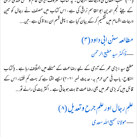
(۱۰) شعب المقال فی درجات الرجال۔ یہ کتاب معروف ایرانی عالم و محقق مہدی نراقی
کے بیٹے نجم الدین ابو القاسم نراقی کی ہے، اس کتاب میں مصنف نے رجال کو تین
درجات ا قسام میں تقسیم کر کے بیان کیا ہے: پہلی قسم ان رواۃ کی ہے ،جن...
مطالعہ سنن ابی داود (۳)
―
ڈاکٹر سید مطیع الرحمٰن
مطیع سید:بڑی عمر کے آدمی کے لیے رضاعت کے مسئلے میں اختلاف رہا ہے ۔ (کتاب
النکاح، باب فی من حرم بہ، حدیث نمبر ۲۰۶۱) ایسے لگتا ہے کہ بہت کم فقہاء اس کے
قائل ہیں کہ بڑی عمر میں بھی رضاعت ثابت ہو جاتی ہے ۔ اکثریت کی رائے تو...
علمِ رجال اور علمِ جرح و تعدیل (۸)
―
مولانا سمیع اللہ سعدی