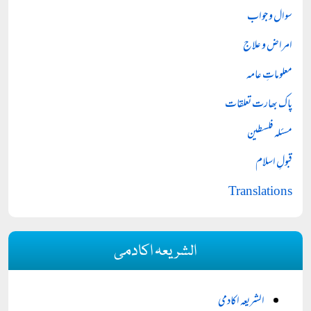
سوال و جواب
امراض و علاج
معلوماتِ عامہ
پاک بھارت تعلقات
مسئلہ فلسطین
قبولِ اسلام
Translations
الشریعہ اکادمی
الشریعہ اکادمی