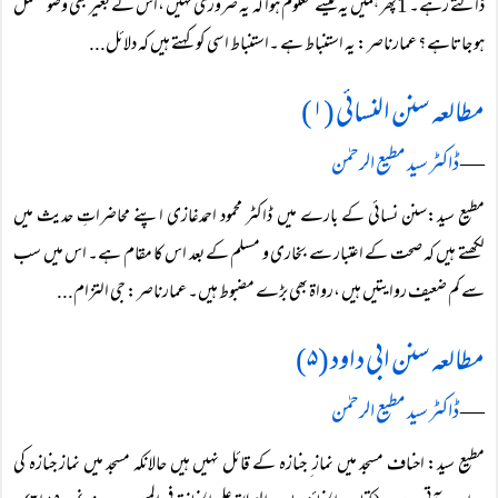
ڈالتے رہے۔ 1پھر ہمیں یہ کیسے معلوم ہوا کہ یہ ضروری نہیں ،اس کے بغیر بھی وضو مکمل
ہو جاتاہے ؟ عمارناصر: یہ استنباط ہے ۔استنباط اسی کو کہتے ہیں کہ دلائل...
مطالعہ سنن النسائی (۱)
―
ڈاکٹر سید مطیع الرحمٰن
مطیع سید:سنن نسائی کے بارے میں ڈاکٹر محمود احمدغازی اپنے محاضراتِ حدیث میں
لکھتے ہیں کہ صحت کے اعتبار سے بخاری و مسلم کے بعد اس کا مقام ہے۔ اس میں سب
سے کم ضعیف روایتیں ہیں ،رواۃ بھی بڑے مضبوط ہیں۔ عمارناصر: جی التزام...
مطالعہ سنن ابی داود (۵)
―
ڈاکٹر سید مطیع الرحمٰن
مطیع سید: احناف مسجد میں نماز ِ جنازہ کے قائل نہیں ہیں حالانکہ مسجد میں نماز جنازہ کی