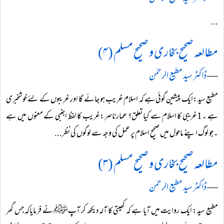
...
مطالعہ صحیح بخاری و صحیح مسلم (۴)
―
ڈاکٹر سید مطیع الرحمٰن
مطیع سید:ایک پیشین گوئی ہے کہ اسلام غریب ہو جائے گا اور غریبوں کے لئے خوشخبری
ہے ۔1غریبی کا اسلام سے کیا تعلق؟ عمارناصر:غریب کا لفظ اجنبی کے معنوں میں ہے
۔جو لوگ اپنے ماحول میں صحیح اسلام پر عمل کی وجہ سے لوگوں کی نظر...
مطالعہ صحیح بخاری و صحیح مسلم (۳)
―
ڈاکٹر سید مطیع الرحمٰن
مطیع سید: ایک روایت میں آیا ہے کہ کھیتی کا آلہ دیکھ کر آپﷺ نے فرمایاکہ جس گھر