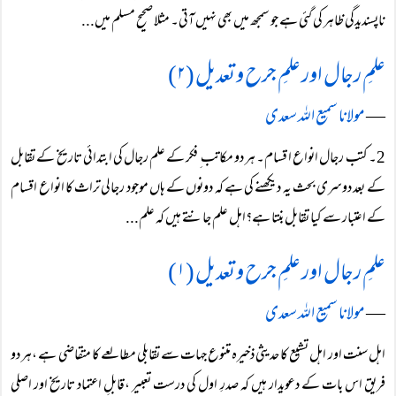
ناپسندیدگی ظاہر کی گئی ہے جو سمجھ میں بھی نہیں آتی۔ مثلا صحیح مسلم میں...
علمِ رجال اور علمِ جرح و تعدیل (۲)
―
مولانا سمیع اللہ سعدی
2۔ کتب رجال انواع ا قسام۔ ہر دو مکاتب ِ فکر کے علم رجال کی ابتدائی تاریخ کے تقابل
کے بعد دوسری بحث یہ دیکھنے کی ہے کہ دونوں کے ہاں موجود رجالی تراث کا انواع اقسام
کے اعتبار سے کیا تقابل بنتا ہے؟اہل علم جانتے ہیں کہ علم...
علمِ رجال اور علمِ جرح و تعدیل (۱)
―
مولانا سمیع اللہ سعدی
اہل سنت اور اہل تشیع کا حدیثی ذخیرہ متنوع جہات سے تقابلی مطالعے کا متقاضی ہے ،ہر دو
فریق اس بات کے دعویدار ہیں کہ صدرِ اول کی درست تعبیر ،قابلِ اعتماد تاریخ اور اصلی