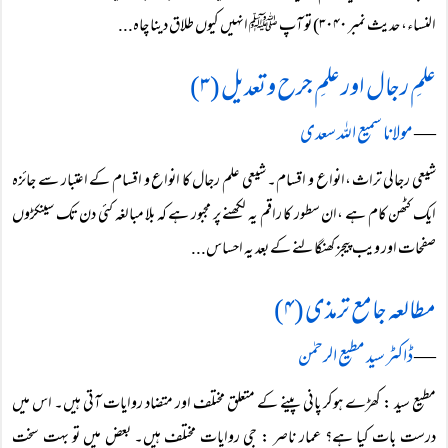
النساء، حدیث نمبر ۳۰۴۰) تو آپ ﷺ انہیں کیوں طلاق دینا چاہ...
علمِ رجال اور علمِ جرح و تعدیل (۳)
―
مولانا سمیع اللہ سعدی
شیعی رجالی تراث ،انواع و اقسام۔ شیعی علم رجال کا انواع و اقسام کے اعتبار سے جائزہ
ایک کٹھن کام ہے ،ان سطور کا راقم یہ لکھنے پر مجبور ہے کہ بلا مبالغہ کئی دن تک سینکڑوں
صفحات اور ویب پیجز کھنگالنے کے بعد یہ احساس...
مطالعہ جامع ترمذی (۴)
―
ڈاکٹر سید مطیع الرحمٰن
مطیع سید : کھڑے ہوکر پانی پینے کے متعلق مختلف اور متضاد روایات آتی ہیں۔ اس میں
درست بات کیا ہے؟ عمار ناصر : جی روایات مختلف ہیں۔ بعض میں تو بہت سخت