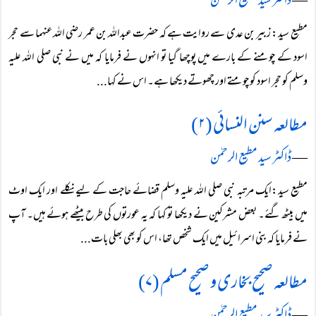
―
ڈاکٹر سید مطیع الرحمٰن
مطیع سید: زبیر بن عدی سے روایت ہے کہ حضرت عبداللہ بن عمر رضی اللہ عنہما سے حجر
اسود کے چومنے کے بارے میں پوچھا گیا تو انہوں نے فرمایا کہ میں نے نبی صلی اللہ علیہ
وسلم کو حجر اسود کو چومتے اور چھوتے دیکھا ہے۔ اس نے کہا...
مطالعہ سنن النسائی (۲)
―
ڈاکٹر سید مطیع الرحمٰن
مطیع سید:ایک مرتبہ نبی صلی اللہ علیہ وسلم قضائے حاجت کے لیے نکلے اور ایک اوٹ
میں بیٹھ گئے۔ بعض مشرکین نے دیکھا تو کہا کہ یہ عورتوں کی طرح بیٹھے ہوئے ہیں۔ آپ
نے فرمایا کہ بنی اسرائیل میں ایک شخص تھا، اس کو بھی بھلی بات...
مطالعہ صحیح بخاری و صحیح مسلم (۷)