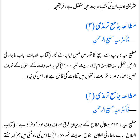
تشریعی ادب ان کی کتبِ حدیث میں منقول ہے، فریقین...
مطالعہ جامع ترمذی (۳)
―
ڈاکٹر سید مطیع الرحمٰن
مطیع سید : باپ سے بیٹے کا قصاص نہیں لیا جائے گا۔ (کتاب الدیات، باب ما جاء فی
الرجل یقتل ابنہ یقاد منہ ام لا؟، حدیث نمبر ۱۴٠٠) کیا یہ مساوات کے اصول کے خلاف
نہیں؟ عمار ناصر: شریعت رشتوں میں تفاوت کی قائل ہے اور اس کی بنیاد...
مطالعہ جامع ترمذی (۲)
―
ڈاکٹر سید مطیع الرحمٰن
مطیع سید : حرام وحلال نکاح کے درمیان فرق صرف دف اور آواز کا ہے ۔(کتاب
النکاح، باب ما جاء فی اعلان النکاح، حدیث نمبر ۱٠۸۸) کیا اس کی روشنی میں ہم کہہ سکتے