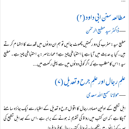
...
مطالعہ سنن ابی داود (۲)
―
ڈاکٹر سید مطیع الرحمٰن
مطیع سید: مغرب کی دو رکعتیں چھوٹ جائیں تو ہم ان دونوں میں قعدے کا اہتما م کر تے
ہیں۔کیا یہ حدیث میں آیا ہے یا استنباطی چیز ہے؟ عمارناصر:یہ استنباطی چیز ہے۔ مطیع
سید: اس کا مطلب ہے کہ اگر کوئی دونوں میں سے پہلی رکعت میں...
علمِ رجال اور علمِ جرح و تعدیل (۷)
―
مولانا سمیع اللہ سعدی
اہل تشیع کے اولین مصادر رجال کا اقوال جرح و تعدیل کے اعتبار سے ایک جائزہ سامنے
آچکا ہے ،کہ ان کتب میں رواۃ کی تقویم نہ ہونے کے برابر ہے ،اس کے بعد اہل تشیع کی
بعد کے زمانوں میں لکھے جانے والی کتب ِ رجال کا فردا فردا...