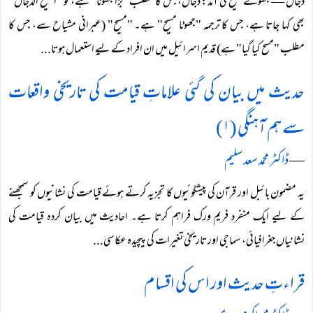
دجال — جھوٹے مسیح کی آمد: دجال، جس کا مطلب "بڑا جھوٹا" ہے، کو "المسیح الدجال"
بھی کہا جاتا ہے، جس کا ترجمہ "جھوٹا مسیح" ہے۔ "مسیح" (عبرانی مشیاح سے، جس کا
مطلب "مسح کیا گیا" ہے) قدیم اسرائیل میں ان افراد کے لیے استعمال ہوتا...
حدیث میں بیان کی گئی علاماتِ قیامت کی تاریخی واقعات
سے ہم آہنگی (۱)
―
ڈاکٹر محمد سعد سلیم
یہ مضمون بائبل اور قرآن کی پیشگوئیوں کا تجزیہ کرتے ہوئے قیامت کی نشانیوں کو سمجھنے
کے لیے ایک منفرد فریم ورک فراہم کرتا ہے۔ احادیث میں بیان کردہ قیامت کی
نشانیاں جغرافیائی، سماجی اور تاریخی تغیرات کی پیچیدہ عکاسی...
قراءتِ حدیث اور اس کی اقسام