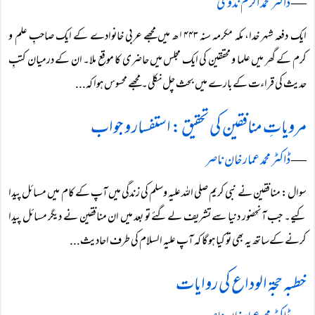
―
ڈاکٹر محمد اکرم ندوی
ایک دفعہ شہر خدا، مکہ مکرمہ سنہ ۱۴۴۳ھ میں مجھے عربی خانوادے کے ایک صاحبِ علم و
کرم کے گھر میں علما و محققین کی ایک مجلس میں حاضری کا موقع ملا۔ ان کے درمیان کتبِ
حدیث کی قراءت کے بارے میں بحث چل نکلی۔ مجھے محسوس ہوا کہ...
مرویاتِ منافقین کی تحقیق : استفسار و جواب
―
ڈاکٹر محمد عمار خان ناصر
سوال: منافقین نے نبی کریم صلی اللہ علیہ وسلم کی زندگی میں آپ کے کام میں مسائل پیدا
کیے۔ جب آنحضور دنیا سے تشریف لےگئے تو بعد میں ان منافقین نے دیگر مسائل پیدا
کرنے کےساتھ یہ بھی تو کیا ہوگا کہ آپ علیہ السلام کی طرف احادیث...
خطبہ حجۃ الوداع کی روایات