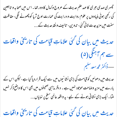
تیسری صدی ہجری کا عہد علمِ حدیث کے عروج و کمال کا دور تھا۔ اس میں صحابہ و تابعین
کی رکھی ہوئی بنیادوں پر علومِ روایت و درایت کی عمارت اوج ثریا کو چھونے لگی، حفاظتِ
سنت میں مزید جدت لائی گئی، تدوین، تالیف و نقدِ حدیث کے...
حدیث میں بیان کی گئی علاماتِ قیامت کی تاریخی واقعات
سے ہم آہنگی (۵)
―
ڈاکٹر محمد سعد سلیم
حدیث میں دھوئیں کو قیامت کی بڑی نشانیوں میں سے ایک قرار دیا گیا ہے، لیکن اس کے
بارے میں مزید وضاحت موجود نہیں ہے۔ دیگر مذہبی صحیفوں میں بھی اس کا واضح ذکر نہیں
ملتا۔ ایک بڑی نشانی ہونے کے لیے، یہ واقعہ عالمی سطح پر نمایاں...
حدیث میں بیان کی گئی علاماتِ قیامت کی تاریخی واقعات