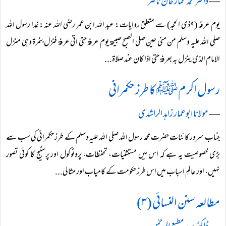
―
ڈاکٹر محمد عمار خان ناصر
یوم عرفہ (۹ ذی الحجہ) سے متعلق روایات: عبد اللہ ابن عمر رضی اللہ عنہ: غدا رسول اللہ
صلی اللہ علیہ وسلم من منی حین صلی الصبح صبیحۃ یوم عرفۃ حتی اتی عرفۃ فنزل بنمرۃ وہی منزل
الامام الذی ینزل بہ بعرفۃ حتی اذا کان عند صلاۃ...
رسول اکرمﷺ کا طرز حکمرانی
―
مولانا ابوعمار زاہد الراشدی
جناب سرور کائنات حضرت محمد رسول اللہ صلی اللہ علیہ وسلم کے طرز حکمرانی کی سب سے
بڑی خصوصیت یہ ہے کہ اس میں مستثنیات، تحفظات، پروٹوکول اور پرسٹیج کا کوئی تصور
نہیں، اور عالمِ اسباب میں اس طرز حکومت کے کامیاب اور مثالی...
مطالعہ سنن النسائی (۳)