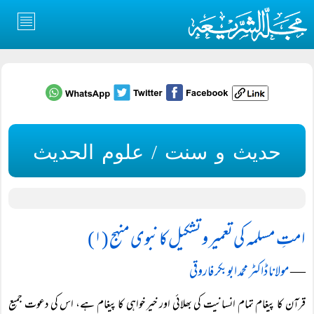
حدیث و سنت / علوم الحدیث
امتِ مسلمہ کی تعمیر و تشکیل کا نبوی منہج (۱)
―
مولانا ڈاکٹر محمد ابوبکر فاروقی
قرآن کا پیغام تمام انسانیت کی بھلائی اور خیر خواہی کا پیغام ہے، اس کی دعوت جمیع