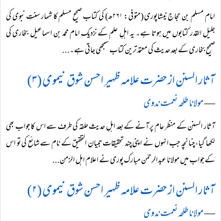
امام مسلم بن حجاج نیشاپوری (متوفی: ۲۶۱ھ) کی کتاب صحیح مسلم کا شمار سنتِ نبوی کی
جلیل القدر کتابوں میں ہوتا ہے۔ یہ اہلِ علم کے نزدیک امام محمد بن اسماعیل بخاری کی
صحیح بخاری کے بعد حدیث کی معتمد ترین کتاب سمجھی جاتی ہے۔...
آثار السنن از حضرت علامہ ظہیر احسن شوق نیموی (۳)
―
مولانا طلحہ نعمت ندوی
آثار السنن کے منظر عام پر آنے کے بعد اہلِ حدیث حلقہ کی طرف سے اس کا جواب بھی
لکھا گیا، چنانچہ جب انہوں نے اپنی چند تحقیقات تبیان التحقیق کے نام سے شائع کی تو اس
کے جواب میں مولانا عبدالرحمٰن مبارک پوری نے اعلام اہل الزمن...
آثار السنن از حضرت علامہ ظہیر احسن شوق نیموی (۲)
―
مولانا طلحہ نعمت ندوی