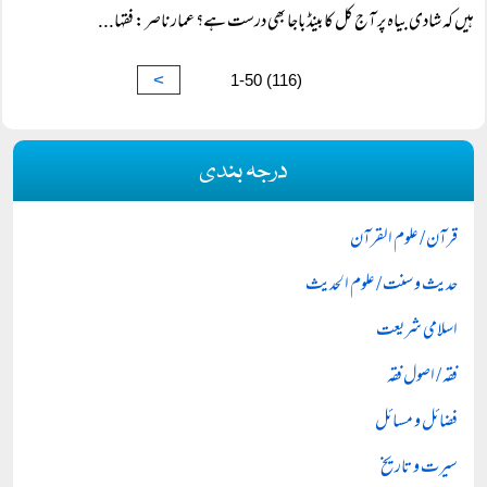
ہیں کہ شادی بیاہ پر آج کل کا بینڈ باجا بھی درست ہے؟ عمار ناصر: فقہا...
>
1-50 (116)
درجہ بندی
قرآن / علوم القرآن
حدیث و سنت / علوم الحدیث
اسلامی شریعت
فقہ / اصول فقہ
فضائل و مسائل
سیرت و تاریخ