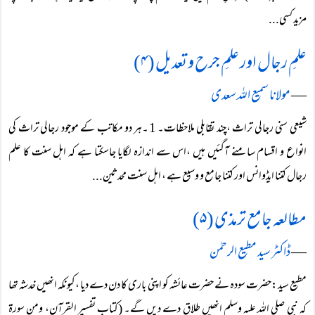
مزید کسی...
علمِ رجال اور علمِ جرح و تعدیل (۴)
―
مولانا سمیع اللہ سعدی
شیعی سنی رجالی تراث ،چند تقابلی ملاحظات۔ 1۔ہر دو مکاتب کے موجود رجالی تراث کی
انواع و اقسام سامنے آگئیں ہیں ،اس سے اندازہ لگایا جاسکتا ہے کہ اہل سنت کا علم
رجال کتنا ایڈوانس اور کتنا جامع و وسیع ہے ، اہل سنت محدثین...
مطالعہ جامع ترمذی (۵)
―
ڈاکٹر سید مطیع الرحمٰن
مطیع سید:حضرت سودہ نے حضرت عائشہ کو اپنی باری کا دن دے دیا ،کیونکہ انھیں خدشہ تھا
کہ نبی صلی اللہ علیہ وسلم انھیں طلاق دے دیں گے۔ (کتاب تفسیر القرآن، ومن سورۃ