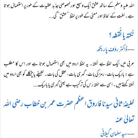
اللہ علیہ وسلم کے ساتھ عشق ایک وسیع اور خصوصی جذبۂ عقیدت کے طور پر استعمال ہوتا
ہے۔ لغت کے لحاظ اور معنی کے طور پر لفظ ’’عشق‘‘ کی...
نُکتہ یا نُقطہ؟
―
ڈاکٹر رؤف پاریکھ
عربی میں ایک لفظ ہے نُکتہ۔ یہ لفظ اردو میں بھی استعمال ہوتا ہے اور اس کا مطلب
ہے: باریک بات، رمز کی بات، گہری بات، عقل کی بات۔ لطیفے یا چٹکلے کو بھی اردو میں
نُکتہ کہتے ہیں۔ اسی سے نکتہ رَس کی ترکیب ہے یعنی گہری یا باریک...
خلیفۂ ثانی سیدنا فاروق اعظم حضرت عمر بن خطاب رضی اللہ
تعالیٰ عنہ
―
سید سلمان گیلانی