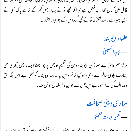
کس منہ سے کروں شکر ادا تیرا خدایا۔ اک بندۂ ناچیز کو گھر اپنا دکھایا۔ واللہ اس اعزاز کے
قابل میں کہاں تھا۔ یہ فضل ہے تیرا کہ مجھے تو نے بلایا۔ جس گھر کے ترے پاک نبی نے
لیے پھیرے۔ صد شکر کہ تو نے مجھے گرد اس کے پھرایا۔ لگتا...
علماء دیوبند
―
مجاہد الحسینی
مرکز علم وہنر ہے سرزمین دیوبند، دین کی تعلیم کا جس پر ہوا جھنڈا بلند۔ جس جگہ کی تھی
بشارت ہادئ عالم نے دی، ہو گیا قائم وہیں پہ مدرسہ دیوبند۔ گونجتی ہے اس جگہ حق
وصداقت کی صدا، ہو رہے ہیں جس سے خوابیدہ مسلماں ہوش مند۔...
ہماری دینی صحافت
―
تعمیر حیات لکھنؤ