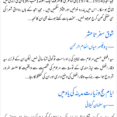
مجید امجد (1914...1974) کی شاعری کا صرف ایک مجموعہ (شبِ رفتہ) ان کی زندگی میں
شائع ہو سکا۔ اس میں پندرہ غزلیں اور بیشتر نظمیں ہیں ۔ مجید امجد کے ہاں روایتی شعرا کی
سی لفظی گھن گرج موجود نہیں۔ سخت بات کہتے ہوئے بھی ان کا لہجہ...
شوق سفر تا حشر
―
پروفیسر میاں انعام الرحمن
سید افضل حسین مرحوم سے ناچیز کی براہ راست تو کوئی شناسائی نہیں لیکن ان کے فرزند سید
وقار افضل سے نیاز مندی کے توسط سے مرحوم کی شخصیت سے واقفیت کا سلسلہ ضرور
شروع ہوا ہے۔ جناب وقار افضل کی وضع داری اور ان کی گفتگو کاربط...
ایام حج وزیارت مدینہ کی یاد میں
―
سید سلمان گیلانی