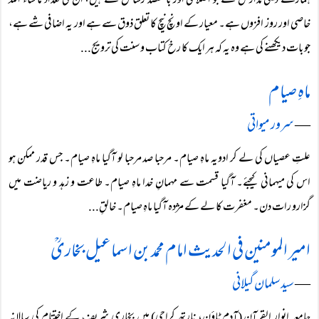
ہمارے دینی مدارس سے جو اصلاحی اور بامقصد رسائل نکلتے ہیں، ان کی تعداد ما شاء اللہ
خاصی اور روز افزوں ہے۔ معیار کے اونچ نیچ کا تعلق ذوق سے ہے اور یہ اضافی شے ہے،
جو بات دیکھنے کی ہے وہ یہ کہ ہر ایک کا رخ کتاب و سنت کی ترویج...
ماہِ صیام
―
سرور میواتی
علتِ عصیاں کی لے کر ادویہ ماہِ صیام۔ مرحبا صد مرحبا لو آگیا ماہِ صیام۔ جس قدر ممکن ہو
اس کی میہمانی کیجئے۔ آگیا قسمت سے مہمانِ خدا ماہِ صیام۔ طاعت و زہد و ریاضت میں
گزارو رات دن۔ مغفرت کا لے کے مژدہ آگیا ماہِ صیام۔ خالقِ...
امیر المومنین فی الحدیث امام محمد بن اسماعیل بخاریؒ
―
سید سلمان گیلانی
جامعہ انوار القرآن (آدم ٹاؤن، نارتھ کراچی) میں بخاری شریف کے اختتام کی سالانہ