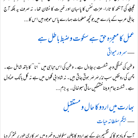
قبیلے کی آنکھ کا تارا، عزتِ نفس کا پاسبان اور غیرت کا نشان تھا۔ نہ صرف یہ بلکہ آج
جاہلی عرب کے بارے میں جو کچھ معلومات ہمارے پاس موجود ہیں اس کا...
عمل کا معجزہ حق ہے سکوت و ضبط باطل ہے
―
سرور میواتی
وطن کی خستگی وجہِ شکستِ بربطِ دل ہے۔ وطن کی اس تباہی میں ’’انا‘‘ کا ہاتھ شامل ہے۔
چمن کی رونقیں سب نذرِ صَرصَر ہوتی جاتی ہیں۔ نہ شادابی گلوں میں ہے نہ گل بانگِ عنادل
ہے۔ شکستہ جام و مینا خشمگیں ساقی سبو خالی۔ یہ بزمِ...
بھارت میں اردو کا حال و مستقبل
―
بیگم سلطانہ حیات
آپ کو یاد ہو گا کہ تقسیمِ ہند کے بعد اردو کا چلن سکولوں وغیرہ میں سرکاری طور پر ختم کر دیا