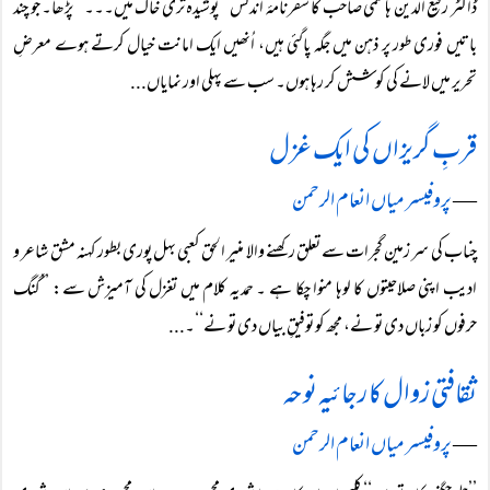
ڈاکٹر رفیع الدین ہاشمی صاحب کا سفرنامۂ اندلس ’’پوشیدہ تری خاک میں۔۔۔‘‘ پڑھا۔ جو چند
باتیں فوری طور پر ذہن میں جگہ پاگئی ہیں، اُنھیں ایک امانت خیال کرتے ہوے معرضِ
تحریر میں لانے کی کوشش کر رہا ہوں۔ سب سے پہلی اور نمایاں...
قربِ گریزاں کی ایک غزل
―
پروفیسر میاں انعام الرحمن
چناب کی سر زمین گجرات سے تعلق رکھنے والا منیر الحق کعبی بہل پوری بطور کہنہ مشق شاعر و
ادیب اپنی صلاحیتوں کا لوہا منوا چکا ہے ۔ حمدیہ کلام میں تغزل کی آمیزش سے: ’’گنگ
حرفوں کو زباں دی تو نے، مجھ کو توفیقِ بیاں دی تو نے‘‘۔...
ثقافتی زوال کا رجائیہ نوحہ
―
پروفیسر میاں انعام الرحمن