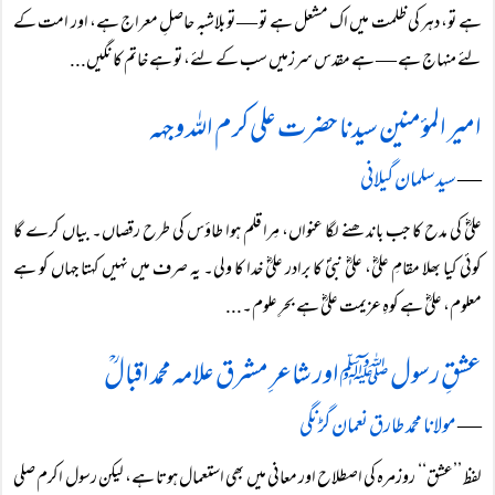
ہے تو، دہر کی ظلمت میں اک مشعل ہے تو — تو بلاشبہ حاصلِ معراج ہے، اور امت کے
لئے منہاج ہے — ہے مقدس سرزمیں سب کے لئے، تو ہے خاتم کا نگیں...
امیر المؤمنین سیدنا حضرت علی کرم اللہ وجہہ
―
سید سلمان گیلانی
علیؓ کی مدح کا جب باندھنے لگا عنواں، مِرا قلم ہوا طاؤس کی طرح رقصاں۔ بیاں کرے گا
کوئی کیا بھلا مقامِ علیؓ، علیؓ نبیؐ کا برادر علیؓ خدا کا ولی۔ یہ صرف میں نہیں کہتا جہاں کو ہے
معلوم، علیؓ ہے کوہِ عزیمت علیؓ ہے بحرِ علوم۔...
عشقِ رسول ﷺ اور شاعرِ مشرق علامہ محمد اقبالؒ
―
مولانا محمد طارق نعمان گڑنگی
لفظ ’’عشق‘‘ روزمرہ کی اصطلاح اور معانی میں بھی استعمال ہوتا ہے، لیکن رسول اکرم صلی