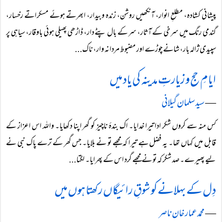
پیشانی کشادہ، مطلعِ انوار، آنکھیں روشن، زندہ وبیدار، ابھرتے ہوئے مسکراتے رخسار،
گندمی رنگ میں سرخی کے آثار، سر کے بال پٹے دار، ڈاڑھی پھیلی ہوئی باوقار، سیاہی پر
سپیدی ژالہ بار، شانے چوڑے اور مضبوط مردانہ وار، ناک...
ایامِ حج و زیارتِ مدینہ کی یاد میں
―
سید سلمان گیلانی
کس منہ سے کروں شکر ادا تیرا خدایا۔ اک بندۂ ناچیز کو گھر اپنا دکھایا۔ واللہ اس اعزاز کے
قابل میں کہاں تھا۔ یہ فضل ہے تیرا کہ مجھے تو نے بلایا۔ جس گھر کے ترے پاک نبی نے
لیے پھیرے۔ صد شکر کہ تو نے مجھے گرد اس کے پھرایا۔ لگتا...
دِل کے بہلانے کو شوقِ رائیگاں رکھتا ہوں میں
―
محمد عمار خان ناصر