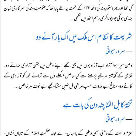
گیا تھا اور پھر دستورِ ہند کی دفعہ ۳۴۳ کے تحت یہ طے پایا تھا کہ حکومتِ ہند کی سرکاری زبان
ہندی ہو گی جو دیوناگری رسم الخط میں لکھی...
شریعت کا نظام اس ملک میں اک بار آنے دو
―
سرور میواتی
وطن میرا ہوا آزاد اب آزاد ہوں میں بھی- مجھے اپنے وطن میں جشنِ آزادی منانے دو-
غلامی کے گذشتہ مرثیے پڑھنے سے کیا حاصل؟ کھلے دل سے ترانے مجھ کو آزادی کے
گانے دو- منافع بے ملاوٹ حسبِ مرضی مل نہیں سکتا- مجھے بے خوف ہر خالص...
تختۂ کابل الٹنا چند دن کی بات ہے
―
سرور میواتی
عزم و ہمت کے دھنی، آنِ وطن کے پاسباں- اے مجاہد عظمتِ اسلام کے تاباں نشاں-