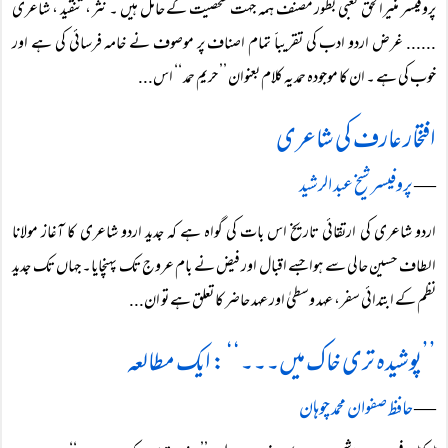
پروفیسر منیرالحق کعبی بطور مصنف ہمہ جہت شخصیت کے حامل ہیں ۔ نثر ، تنقید ، شاعری
...... غرض اردو ادب کی تقریباََ تمام اصناف پر موصوف نے خامہ فرسائی کی ہے اور
خوب کی ہے ۔ ان کا موجودہ حمدیہ کلام بعنوان ’’ حریمِ حمد ‘‘ اس...
افتخار عارف کی شاعری
―
پروفیسر شیخ عبد الرشید
اردو شاعری کی ارتقائی تاریخ اس بات کی گواہ ہے کہ جدید اردو شاعری کا آغاز مولانا
الطاف حسین حالی سے ہوا جسے اقبال اور فیض نے بام عروج تک پہنچایا۔ جہاں تک جدید
نظم کے ابتدائی سفر، عہد وسطیٰ اور عہد حاضر کا تعلق ہے تو ان...
’’پوشیدہ تری خاک میں۔۔۔‘‘ : ایک مطالعہ
―
حافظ صفوان محمد چوہان