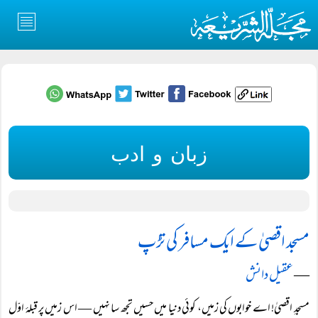
زبان و ادب
مسجد اقصیٰ کے ایک مسافر کی تڑپ
―
عقیل دانش
مسجدِ اقصیٰ! اے خوابوں کی زمیں، کوئی دنیا میں حسیں تجھ سا نہیں — اس زمیں پر قبلۂ اوّل