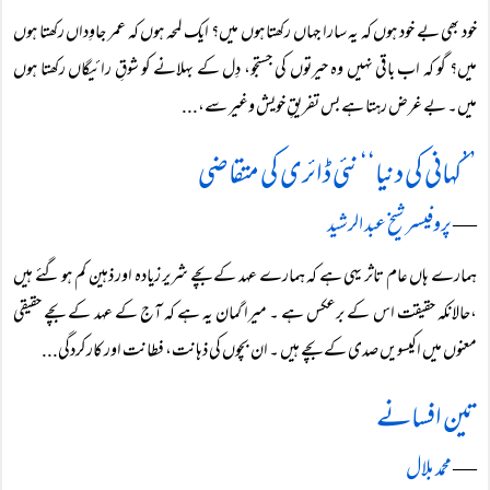
خود بھی بے خود ہوں کہ یہ سارا جہاں رکھتا ہوں میں؟ ایک لمحہ ہوں کہ عمر جاوِداں رکھتا ہوں
میں؟ گو کہ اب باقی نہیں وہ حیرتوں کی جستجو، دِل کے بہلانے کو شوقِ رائیگاں رکھتا ہوں
میں۔ بے غرض رہتا ہے بس تفریقِ خویش وغیر سے،...
’’کہانی کی دنیا‘‘ نئی ڈائری کی متقاضی
―
پروفیسر شیخ عبد الرشید
ہمارے ہاں عام تاثر یہی ہے کہ ہمارے عہد کے بچے شریر زیادہ اور ذہین کم ہو گئے ہیں
،حالانکہ حقیقت اس کے برعکس ہے ۔ میرا گمان یہ ہے کہ آج کے عہد کے بچے حقیقی
معنوں میں اکیسویں صدی کے بچے ہیں ۔ ان بچوں کی ذہانت، فطانت اور کارکردگی...
تین افسانے
―
محمد بلال