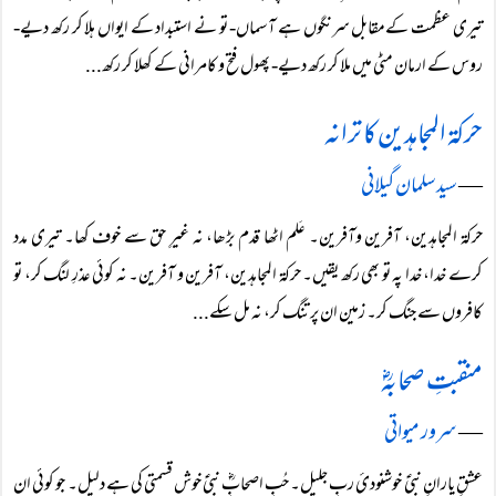
تیری عظمت کےمقابل سرنگوں ہے آسماں- تو نے استبداد کے ایواں ہلا کر رکھ دیے-
روس کے ارمان مٹی میں ملا کر رکھ دیے- پھول فتح و کامرانی کے کھلا کر رکھ...
حرکۃ المجاہدین کا ترانہ
―
سید سلمان گیلانی
حرکۃ المجاہدین، آفرین وآفرین۔ عَلم اٹھا قدم بڑھا، نہ غیرِ حق سے خوف کھا۔ تیری مدد
کرے خدا، خدا پہ تو بھی رکھ یقیں۔ حرکۃ المجاہدین، آفرین و آفرین۔ نہ کوئی عذرِ لنگ کر، تو
کافروں سے جنگ کر۔ زمین ان پر تنگ کر، نہ مل سکے...
منقبتِ صحابہؓ
―
سرور میواتی
عشقِ یارانِ نبیؑ خوشنودیٔ ربِ جلیل۔ حُبِ اصحابِؓ نبیؑ خوش قسمتی کی ہے دلیل۔ جو کوئی ان