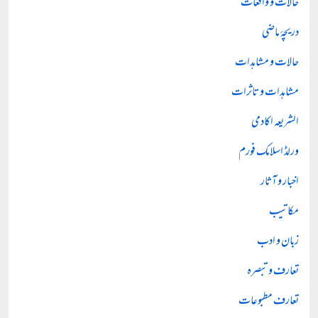
حالات و واقعات
دریچۂ ماضی
حالات و مشاہدات
مشاہدات و تاثرات
الشریعہ اکادمی
ورلڈ اسلامک فورم
اخبار و آثار
مکاتیب
زبان و ادب
تعارف و تبصرہ
تعارف مطبوعات