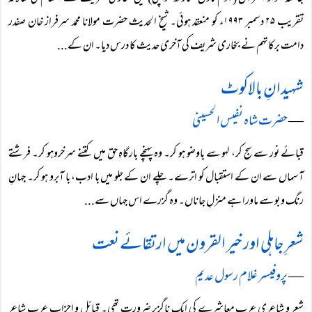
تقریب ۲۵ دسمبر ۱۹۹۳ء کو منعقد ہوئی۔ شیخ الحدیث حضرت مولانا محمد سرفراز خان صفدر
دامت برکاتہم نے بخاری شریف کی آخری حدیث کا درس دیا۔ ان کے...
شہیدانِ بالاکوٹ
―
حضرت شاہ نفیس الحسینی
قبائے نور سے سج کر، لہو سے باوضو ہو کر۔ وہ پہنچے بارگاہِ حق میں کتنے سرخروہو کر۔ فرشتے
آسماں سے ان کے استقبال کو اترے۔ چلے ان کے جلو میں با ادب، با آبرو ہو کر۔ جہانِ
رنگ و بو سے ماورا ہے منزلِ جاناں۔ وہ گزرے اس جہاں سے...
شعرِ جاہلی اور خیر القرون میں ارتقائے نعت
―
پروفیسر غلام رسول عدیم
شعر و شاعری عرب معاشرے کی ایک ناگزیر ضرورت تھی۔ قبائل و احزابِ عرب شاعر