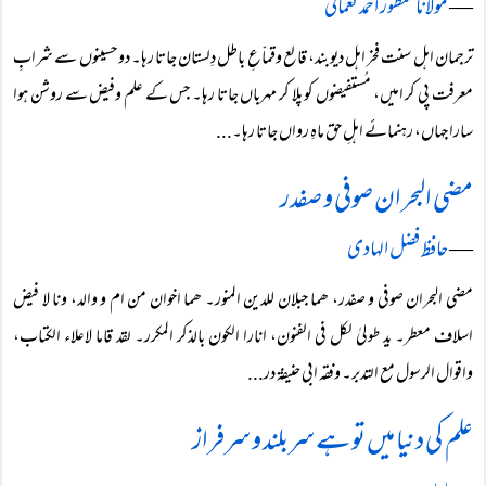
―
مولانا منظور احمد نعمانی
ترجمان اہل سنت فخر اہل دیوبند، قالع وقماّعِ باطل دِلستان جاتا رہا۔ دو حسینوں سے شرابِ
معرفت پی کر امیں، مُستفیضوں کو پلا کر مہرباں جاتا رہا۔ جس کے علم وفیض سے روشن ہوا
سارا جہاں، رہنمائے اہلِ حق ماہِ رواں جاتا رہا۔...
مضی البحران صوفی و صفدر
―
حافظ فضل الہادی
مضی البحران صوفی و صفدر، ھما جبلان للدین المنور۔ ھما اخوان من ام و والد، ونا لا فیض
اسلاف معطر۔ ید طولیٰ لکل فی الفنون، انارا الکون بالذکر المکرر۔ لقد قاما لاعلاء الکتاب،
واقوال الرسول مع التدبر۔ وفقہ ابی حنیفۃ در...
علم کی دنیا میں تو ہے سربلند و سرفراز