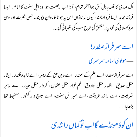
اک صدی کا قصہءِ دل کش ہوا آخر تمام، آہ! اب رخصت ہوا وہ اہل سنت کا امام۔ ایسا
فرزند مجاہد، ایسا فردِ ارجمند، کیوں نہ نازاں اس پہ ہوتا کاروانِ دیوبند۔ حسن فطرت اور وہی
مرد کہستانی کی خو، پدرِ مشفق کی طرح سب کی نگہبانی کی...
اے سرفراز صفدر!
―
مولوی اسامہ سرسری
اے سرفراز صفدر، اے علم کے سمندر، اے دین حق کے رہبر، اے زاہد وقلندر۔ ایثار
مثل صدیق، اظہار مثل فاروق، غم خوار مثل عثماں، کردار مثل حیدر۔ اے رہبر
شریعت، اے راشد طریقت، اے میر اہل سنت، اے تاج دار کشور۔ مضبوط تھا
بڑھاپا،...
ان کو ڈھونڈے گا اب تو کہاں راشدی