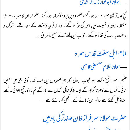
―
مولانا ابوعمار زاہد الراشدی
شیخ صفدرؒ بھی ہم سے جدا ہو گئے، علم و دیں پر وہ آخر فدا ہو گئے۔ علم تھا ان کا سب سے بڑا
مشغلہ، ذوق و نسبت میں اس کی فنا ہو گئے۔ وہ جو توحید وسنت کے منّاد تھے، شرک و
بدعت پہ رب کی قضا ہو گئے۔ خواب میں ملنے آئے مسیح ناصریؐ،...
امام اہل سنت قدس سرہ
―
مولانا غلام مصطفٰی قاسمی
حکیم العصر، شیخ وقت اور محبوب سبحانی، کہ ہم عصروں میں اب تک کوئی بھی تیرا نہیں
ثانی۔ کہاں سے ڈھونڈ کر لاؤگے ایسا پیکر خاکی، کہاں سے پاؤگے تم یادگار شیخ الوانی۔ تجھے
استاذ کل کہتے تھے عالم اس زمانے کے، تجھی کو مانتے تھے...
حضرت مولانا سرفراز خان صفدرؒ کی یاد میں