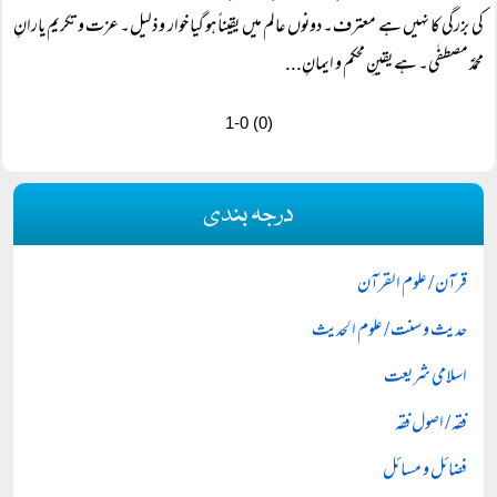
کی بزرگی کا نہیں ہے معترف۔ دونوں عالم میں یقیناً‌ ہو گیا خوار و ذلیل۔ عزت و تکریمِ یارانِ
محمدؑ مصطفٰی۔ ہے یقینِ محکم و ایمانِ...
1-0 (0)
درجہ بندی
قرآن / علوم القرآن
حدیث و سنت / علوم الحدیث
اسلامی شریعت
فقہ / اصول فقہ
فضائل و مسائل