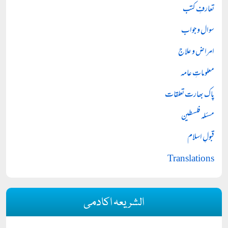
تعارفِ کتب
سوال و جواب
امراض و علاج
معلوماتِ عامہ
پاک بھارت تعلقات
مسئلہ فلسطین
قبولِ اسلام
Translations
الشریعہ اکادمی