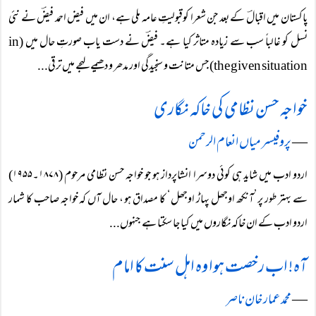
پاکستان میں اقبالؔ کے بعد جن شعرا کوقبولیتِ عامہ ملی ہے، ان میں فیض احمد فیضؔ نے نئی
نسل کو غالباً سب سے زیادہ متاثر کیا ہے۔ فیضؔ نے دست یاب صورتِ حال میں (in
the given situation) جس متانت و سنجیدگی اور مدھر و دھیمے لہجے میں ترقی...
خواجہ حسن نظامی کی خاکہ نگاری
―
پروفیسر میاں انعام الرحمن
اردو ادب میں شاید ہی کوئی دوسرا انشاپرداز ہو جو خواجہ حسن نظامی مرحوم (۱۸۷۸۔۱۹۵۵)
سے بہتر طور پر ’آنکھ اوجھل پہاڑ اوجھل ‘ کا مصداق ہو ، حال آں کہ خواجہ صاحب کا شمار
اردو ادب کے ان خاکہ نگاروں میں کیا جا سکتا ہے جنہوں...
آہ! اب رخصت ہوا وہ اہل سنت کا امام
―
محمد عمار خان ناصر