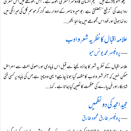
’’چلو جگنو پکڑتے ہیں‘‘ کلیم احسان کا دوسرا شعری مجموعہ ہے۔ اس مجموعے میں اس شعری
روایت کی ’’ترفیع‘‘ جھلکتی ہے ، جو میرو ناصر کے ادوار سے گزر کر موسمِ گل کی حیرانگی میں
رونما ہوئی اور خود اس مجموعے میں جا بجا بکھر...
علامہ اقبال کا نظریہ شعر و ادب
―
پروفیسر محمد یونس میو
علامہ اقبال کے نظریہ شعر کا جائزہ لینے سے قبل اس بنیادی اور اصولی بحث سے اعراض
ممکن نہیں کہ آخر شعر وادب کا مقصد کیا ہونا چاہیے؟ یہی وہ چیز ہے جس کی بنیاد پر کسی فنی
شاہکار اور فن پارے کی عظمت کا تعین کیا جاتا ہے۔ کہا...
مجید امجد کی دو نظمیں
―
پروفیسر طارق محمود طارق