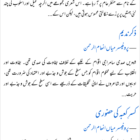
کے نام سے منظرِ عام پر آ رہا ہے۔ اس شعری مجموعے میں اگرچہ تخیل اور اسلوب کی چند
نئی جہتیں پر پرزے نکالتی محسوس ہوتی ہیں، لیکن اس کے...
ذکر ندیم
―
پروفیسر میاں انعام الرحمن
بیسویں صدی سامراجی اقوام کے غلبے کے خلاف بغاوت کی صدی تھی۔ بغاوت اور
انقلاب کے لیے محکوم اقوام کو جس سطح کے جوش و جذبے اور اعتماد کی ضرورت تھی،
ادیبوں اور شاعروں نے اپنی تخلیقات کے ذریعے سے اسی سطح کے جوش و جذبے اور
حریت...
کسرِ کعبہ کی حضوری
―
پروفیسر میاں انعام الرحمن