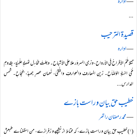
―
ادارہ
...
قصیدۃ الترحیب
―
ادارہ
تتلاطَمُ الأفراحُ فی الأرواح، ونری السروَر علا علی الأشباح۔ وجلتْ مَخَاءِل نَھْضَۃٍ عِلْمِیَّۃٍ، بِقدومٍ
مُحْیِ السُنّۃِ الوَّضّاَحٖ۔ زینِ المعارف والعوارفِ والتُّقیٰ، نَعمان عصرٍ جھبذ، جَحجاَحٖ۔ شمسِ
المدارس...
خطیب حق بیان و راست بازے
―
محمد رمضان راتھر
(۱) خطیب حق بیان و راست بازے، کہ محتاط از نشیبے و زفرازے، من استغناے طبعش