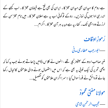
ہے روم کا میدان بھی میدان عمرؓ کا۔ ایران کی بھی فتح ہے فیضان عمرؓ کا۔ اب کعبے کے
اندر ہی ادا ہوں گی نمازیں۔ روکے تو کوئی اب یہ ہے اعلان عمرؓ کا۔ ہیں نام عمرؓ سن کے
لرزتے وہ ابھی تک۔ کفار پہ ہے دبدبہ ہر آن عمرؓ کا۔ اکرام...
رُموزِ اوقاف
―
ابو رجب عطاری مدنی
منیر صاحب اردو کے سینیئر ٹیچر تھے ، انہوں نے کلاس 6 میں پڑھاتے ہوئے جب یہ کہا کہ
اچھی تحریر کی ایک خوبی یہ بھی ہے کہ اس میں استعمال ہونے والی علامتوں کا خیال رکھا
جائے تو دانش نے فوراً سوال کیا : سر! اگر ان علامتوں کو تفصیل...
مولانا مفتی محمودؒ
―
مجیب الرحمٰن شامی