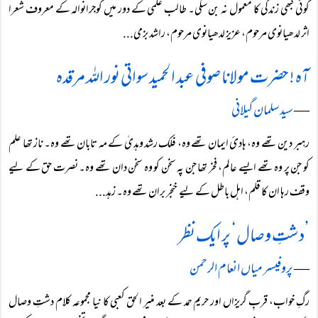
گوئی کبھی زندگی کا معمول نہ بن سکی۔ طالب علمی کے دور میں گوجرانوالہ کے معروف شعرا
اثر لدھیانوی مرحوم، عزیز لدھیانوی مرحوم، راشد بزمی...
آہ ! حضرت مولانا صوفی عبد الحمید سواتی نور اللہ مرقدہ
―
سید سلمان گیلانی
رہبر دین تھے وہ، ہادئ ایمان تھے وہ، فلک رشد وہدیٰ کے مہ تابان تھے وہ۔ ناز تھا علم
کو جن پر وہ تھے ایسے عالم، فخر تھا جن پہ سخن کو وہ سخن دان تھے وہ۔ نصرت حق کے لیے
وقف رہا ان کا قلم، اہل باطل کے لیے خنجر بران تھے وہ۔ زہد...
’دشتِ وصال‘ پر ایک نظر
―
پروفیسر میاں انعام الرحمن
رگِ خواب، قربِ گریزاں اور حریم حمد کے بعد منیر الحق کعبی کا نیا مجموعہ کلام دشتِ وصال