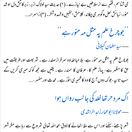
می شناسم، فقیرے از سلاطیں بے نیازے۔ (۲) حدیث سید لولاک ازبر، زبرکاتش دل او شد
منور، زبانش لعل وگوہر می چکاند، کلامش انگبیں وشہد وشکر۔ (۳) زاسرار...
’’ جو چرخ علم پہ مثل مہ منور ہے‘‘
―
سید سلمان گیلانی
جو چرخ علم پہ مثل مہ منور ہے، بلا مبالغہ وہ سرفراز صفدر ہے۔ شریعت اور طریقت میں
حق کا مظہر ہے، پہاڑ علم کا، عرفان کا سمندر ہے۔ یقیں ہے مجھ کو کہ میری کریں گے
سب تائید، جو کہہ دوں آج کا وہ کاشمیری انورؒ ہے۔ محدث اور مفسر،...
اک مرد حر تھا خلد کی جانب رواں ہوا
―
مولانا ابوعمار زاہد الراشدی
شعر پڑھنے، سننے اور اس سے حظ اٹھانے کا ذوق بحمد اللہ تعالیٰ شروع سے رہا ہے مگر شعر