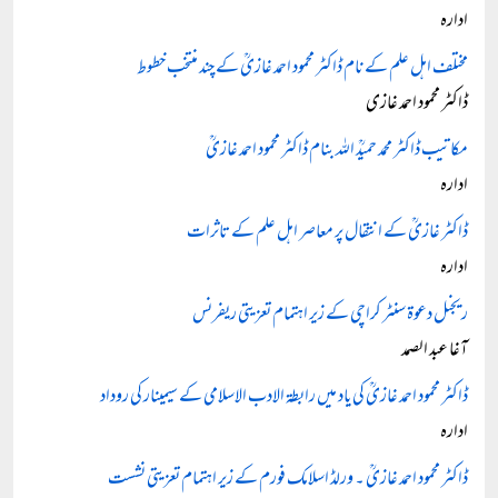
ادارہ
مختلف اہل علم کے نام ڈاکٹر محمود احمد غازیؒ کے چند منتخب خطوط
ڈاکٹر محمود احمد غازی
مکاتیب ڈاکٹر محمد حمیدؒ اللہ بنام ڈاکٹر محمود احمد غازیؒ
ادارہ
ڈاکٹر غازیؒ کے انتقال پر معاصر اہل علم کے تاثرات
ادارہ
ریجنل دعوۃ سنٹر کراچی کے زیر اہتمام تعزیتی ریفرنس
آغا عبد الصمد
ڈاکٹر محمود احمد غازیؒ کی یاد میں رابطۃ الادب الاسلامی کے سیمینار کی روداد
ادارہ
ڈاکٹر محمود احمد غازیؒ ۔ ورلڈ اسلامک فورم کے زیر اہتمام تعزیتی نشست