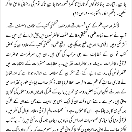
چاہیے۔ قیادت پر فائز لوگوں کوتاریخ کا گہرا شعور ہونا چاہیے تاکہ قوم کی رہنمائی کا حق ادا کر
سکیں۔
تعمیر افکار، اکتوبر ۲۰۰۷ء ص ۲۵)
(
ڈاکٹر صاحب قلم کے بھی شہسوارتھے اور متعددتحقیقی کتب کے مؤلف ومصنف تھے۔
آپ نے سو سے زیادہ علمی وتحقیقی مقالے مختلف کانفرنسوں میں پیش فرمائے جن میں سے
اکثر ملکی وبین الاقوامی جرائد میں طبع ہوچکے ہیں۔ وقیع علمی وتحقیقی کتب کے علاوہ ان کی بعض
کتب تو ان کے خطابات سے ہی مرتب کی گئی ہیں۔ان میں سرفہرست محاضرات
قرآنی،محاضرات حدیث اور محاضرات فقہ ہیں۔یہ خطابات مستورات کے اجتماعات میں
مختصر نوٹس کی مدد سے دیے گئے تھے مگر ان کے مطالعہ سے اندازہ ہوتا ہے کہ اللہ تعالیٰ
نے غازی صاحبؒ کو علم سے وافر حصہ عطا فرمایا تھا۔ ڈاکٹر صاحب بنیادی طور پر فقہ اسلامی
کے ماہر تھے لیکن ان کی بعض دوسری تحریریں ان کے فکر کی بلندیوں اور وسعتوں کی گواہی
دیتی ہیں۔میرے سامنے اس وقت ان کی ایک ایسی ہی تالیف ہے جس سے ان کے فکرکی
ہمہ گیری کا پتہ چلتا ہے۔اس کاعنوان ہے: ’’محکمات عالم قرآنی، علامہ اقبال کی نظر میں،
قرآنی دنیا کی امتیازی خصوصیات اور اس کی بنیادیں
جاوید نامہ کی روشنی میں)‘‘۔ یہ کتاب
(
ڈاکٹر صاحب نے اپنی صاحبزادیوں کو املا کروائی تھی اوریہ معلوم ہے کہ املا کرانا اورالگ سے