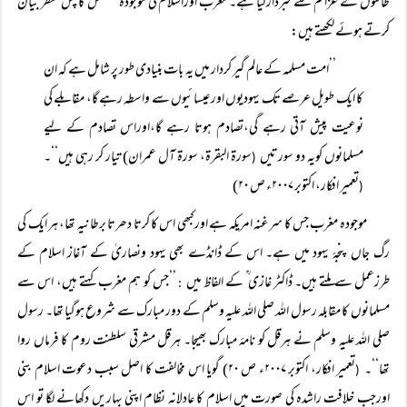
طاقتوں کے عزائم سے خبردارکیا ہے۔ مغرب اوراسلام کی موجودہ کشمکش کا پس منظر بیان
کرتے ہوئے لکھتے ہیں:
’’امت مسلمہ کے عالم گیر کردار میں یہ بات بنیادی طور پر شامل ہے کہ ان
کا ایک طویل عرصے تک یہودیوں اور عیسائیوں سے واسطہ رہے گا، مقابلے کی
نوعیت پیش آتی رہے گی،تصادم ہوتا رہے گا،اوراس تصادم کے لیے
مسلمانوں کویہ دو سورتیں
سورۃ البقرۃ، سورۃ آل عمران) تیار کر رہی ہیں‘‘۔
(
تعمیر افکار، اکتوبر ۲۰۰۷ء ص ۲۰)
(
موجودہ مغرب جس کا سرغنہ امریکہ ہے اورکبھی اس کا کرتا دھرتا برطانیہ تھا، ہر ایک کی
رگ جاں پنجۂ یہود میں ہے۔ اس کے ڈانڈے بھی یہود ونصاریٰ کے آغاز اسلام کے
طرزعمل سے ملتے ہیں۔ ڈاکٹر غازی ؒ کے الفاظ میں
’’جس کو ہم مغرب کہتے ہیں، اس سے
:
مسلمانوں کا مقابلہ رسول اللہ صلی اللہ علیہ وسلم کے دور مبارک سے شروع ہوگیا تھا۔ رسول
صلی اللہ علیہ وسلم نے ہرقل کو نامۂ مبارک بھیجا۔ ہرقل مشرقی سلطنت روم کا فرماں روا
تھا‘‘۔
تعمیر افکار، اکتوبر ۲۰۰۷ء ص ۲۰) گویا اس مخالفت کا اصل سبب دعوت اسلام بنی
(
اورجب خلافت راشدہ کی صورت میں اسلام کا عادلانہ نظام اپنی بہاریں دکھانے لگا تو اس