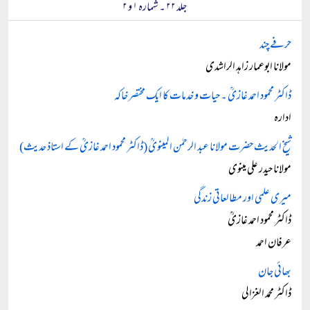
جلد ۲۲ ۔ شمارہ ۱ و ۲
حرفے چند
مولانا ابوعمار زاہد الراشدی
ڈاکٹر محمود احمد غازیؒ ۔ حیات و خدمات کا ایک مختصر خاکہ
ادارہ
شیخ الحدیث حضرت مولانا عبد الرحمٰن المینویؒ (ڈاکٹر محمود احمد غازیؒ کے استاذ حدیث)
مولانا حیدر علی مینوی
میری علمی اور مطالعاتی زندگی
ڈاکٹر محمود احمد غازیؒ
عرفان احمد
بھائی جان
ڈاکٹر محمد الغزالی