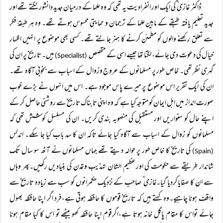
ڈاکٹر غازی ؒ کی ایک اور انفرادیت یہ تھی کہ وہ علما کے درمیان جدید دانشور لگتے تھے اور
جدید تعلیم یافتہ طبقے کے مابین علما کے ترجمان و حمایتی محسوس ہوتے تھے۔ وہ ہر طبقۂ فکر
سے تعلق رکھنے والوں کو مطمئن کرنے کا ہنر جانتے تھے۔ کسی بھی موضوع پر انہیں اظہار
خیال کی دعوت دی جائے، لگتا تھا جیسے اسی کے متخصص
ہیں۔ تاریخ پر ان کی
(Specialist)
گہری نظر تھی۔ خاص طور پر مسلمانوں کے عروج وزوال کے اسباب سے بخوبی آگاہ تھے۔
ان کی ایک تقریر اس موضوع پر میرے پاس موجود ہے۔ اس میں انہوں نے بڑے خوب
صورت انداز میں اہل ایمان کو متوجہ کیا ہے کہ وہ اپنی تابناک تاریخ سے روشنی حاصل کر کے
اپنے حال کو سنواریں اور مستقبل کی منصوبہ بندی کریں۔ ان کی مسلسل کوشش تھی کہ
مسلمانوں کو زوال کے اسباب سے آگاہ کیا جائے تاکہ ان کا سد باب کیا جا سکے۔ اندلس
کی تاریخ کا خاص طور پر حوالہ دیتے تھے جہاں مسلمانوں نے آٹھ سو سال تک
(Spain)
شاندار طریقے سے حکومت کی اورعظیم الشان تہذیب وتمدن کی بنیادیں رکھیں۔پھر وہاں
سے ان کا صفایا کردیا گیا۔غازی ؒ صاحب کے نزدیک حکمرانوں کو سب سے زیادہ تاریخ سے
واقف ہونا چاہیے۔وہ کہتے ہیں کہ تاریخ قوموں کا حافظہ ہوتی ہے،فرد اگر اپنا حافظہ بھول
جائے تواس کا مقام پاگل خانہ ہوتا ہے،اگرقوم اپنا حافظہ کھو بیٹھے تو اس کا کیا مقام ہونا