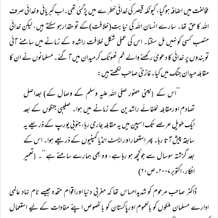
مخالفت میں اضافہ ہوگیا، کیونکہ قیصر کی خدائی خطر ے میں پڑگئی تھی۔اب کبریائی وخدائی صرف
اللہ کا حق تھا۔ سارے انسان اللہ کی نیابت(خلافت)کے تو حقدارہو سکتے ہیں، لیکن خدائی
منصب کسی کونہیں مل سکتا۔ اس کی عملی شکل خلافت راشدہ کے زمانے میں سامنے آئی
توبندوں پر خدائی کا دعویٰ رکھنے والے خم ٹھونک کر میدان میں آگئے۔ مسلمانوں نے ان کا
مقابلہ میدان جنگ میں کیا۔غازیؒ صاحب لکھتے ہیں:
’’اس کے
یعنی حضور صلی اللہ علیہ وسلم کے وصال کے) بعداصل
(
تصادم اورمقابلہ خلفائے راشدین کے زمانے میں ہوا۔ صلیبی جنگوں کے بعد
ایک طویل عرصے تک اسپین میں یہ مقابلہ جاری رہا، جنوبی یورپ کے ذریعے یہ
سابقہ پیش آتا رہا۔ پھر استعمار اور ایسٹ انڈیا کمپنیوں کے ذریعے ہوا۔ اس کے
بعد گزشتہ سوسال سے جوکچھ ہو رہا ہے، وہ بھی ہمارے سامنے ہے‘‘۔
تعمیر
(
افکار، اکتوبر ۲۰۰۷ء ص۲۰)
ڈاکٹر صاحب مرحوم کو شدیداحساس تھا کہ مغربی دنیا اوراقوام متحدہ جیسے نام نہاد عالمی
ادارے مسلمان ملکوں کو بالعموم اورپاکستان کو بالخصوص اپنے مفادات کے لیے استعمال