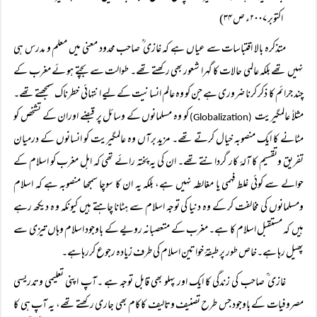
اکتوبر ۲۰۰۷ء ص ۳۴)
متذکرہ بالا اقتباسات سے عیاں ہے کہ غازی ؒ صاحب محدود معنی میں معلم و مدرس ہی
نہیں تھے بلکہ عالمی حالات کا گہرا شعور بھی رکھتے تھے۔ طوالت سے بچتے ہو ئے مغرب کے
چند جرائم کا ذکر کرنا ضروری ہے جن کو وہ عالم انسانیت کے لیے انتہائی خطرناک سمجھتے تھے۔
مثلاً عالمگیریت
کو وہ مسلمانوں کے وسائل پر قبضے اوران کے تشخص کو
(Globalization)
مٹانے کا ایک منصوبہ خیال کرتے تھے۔ مزید برآں وہ عالمگیریت کو انسانوں کے درمیان
تفریق وتقسیم کا آلۂ کار گردانتے تھے۔ ان کی یہ پختہ رائے تھی کہ اہل مغرب کو اسلام کے
حوالے سے کوئی غلط فہمی یا مغالطہ نہیں ہے، بلکہ یہ ان کا سوچا سمجھا منصوبہ ہے کہ اسلام
ومسلمانوں کی مخالفت کر کے وہ دنیا کی توجہ اسلام سے ہٹانا چاہتے ہیں کیونکہ و ہ دیکھ رہے
ہیں کہ مستقبل اسلام کا ہے۔ مغرب کے متعصبانہ رویے کے باوجود اسلام وہاں تیزی سے
پھیل رہا ہے۔خاص طور پر طبقۂ خواتین اسلام کی طرف زیادہ رجوع کررہاہے۔
غازی ؒ صاحب کی زندگی کا ایک اور پہلو بھی قابل توجہ ہے ۔آپ اپنی تعلیمی وتدریسی
مصروفیات کے باوجود جس طرح تصنیف وتالیف کاکام بھی جاری رکھتے تھے، یہ آپ ہی کا