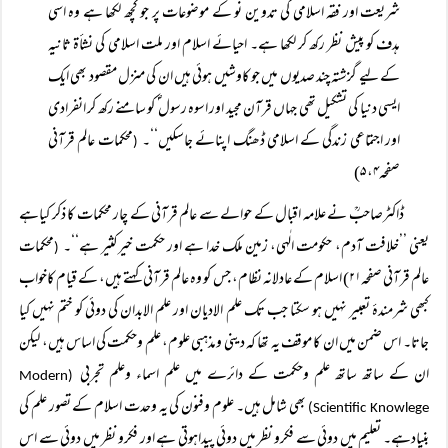
شریعت اور فقہ اسلامی کی تدوین نو کے موضوعات پر جو کچھ لکھا ہے وہ اسی
ہدف کو پیش نظر رکھ کر لکھا ہے۔ احیائے اسلام اور ملت اسلامی کی نشأۃ ثانیہ
کے لیے گزشتہ چند صدیوں میں جو کاوشیں ہوئی ہیں ان کی منزل مقصود بھی ایک
ایسی دنیا کی تشکیل تھی جہاں قرآن مجید اور اسوہ رسول ؐ کو سامنے رکھ کر انفرادی
اور اجتماعی زندگی کے اسلامی ڈھنگ اپنائے جاسکیں‘‘۔
محکمات عالم قرآنی
(
صفحہ۴، ۵)
ڈاکٹرصاحبؒ نے علامہ اقبال کے حوالے سے عالم قرآنی کے چار محکمات کا ذکر کیاہے
یعنی ’’خلافت آدم، حکومت الٰہی، زمین ملک خدا ہے اور حکمت خیرکثیر ہے‘‘۔
محکمات
(
عالم قرآنی صفحہ۲۱) اسلام کے عادلانہ نظام، جس کو وہ عالم قرآنی کہتے ہیں، کے قیام کاخواب
کبھی شرمندۂ تعبیر نہیں ہو سکتا جب تک علم الادیان اور علم الابدان کی دوئی کو ختم نہیں کیا
جاتا۔ اس ضمن میں ان کا موقف یہ تھا کہ دینی ومذہبی علوم، علم وحکمت کی اساس ہیں، لیکن
ان کے ساتھ ساتھ علم وحکمت کے دائرے میں علم اسماء وعلم تجربی
(Modern
بھی شامل ہیں۔ علوم وفنون کی یہ وحدت اسلام کے تصور علم کی
Scientific Knowlege)
بنیادہے۔ تعلیم میں دوئی سے فکرو نظر میں دوئی پیداہوتی ہے اور فکرو نظر میں دوئی سے اس