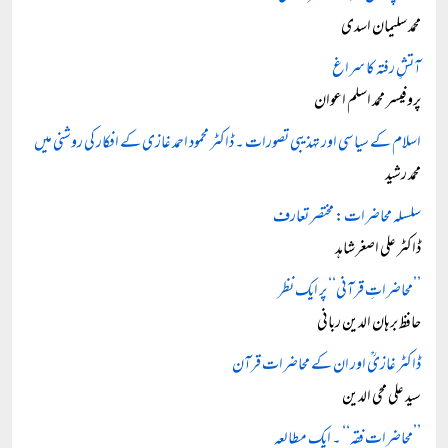
محمد سلیمان اسدی
آتشِ رفتہ کا سراغ
پروفیسر محمد اسلم اعوان
اسلام کے سیاسی اور تہذیبی تصورات ۔ ڈاکٹر محمود احمد غازی کے افکار کی روشنی میں
محمد رشید
سلسلہ محاضرات: مختصر تعارف
ڈاکٹر علی اصغر شاہد
’’محاضراتِ قرآنی‘‘ پر ایک نظر
حافظ برہان الدین ربانی
ڈاکٹر غازیؒ اور ان کے محاضرات قرآن
سید علی محی الدین
’’محاضرات فقہ‘‘ ۔ ایک مطالعہ