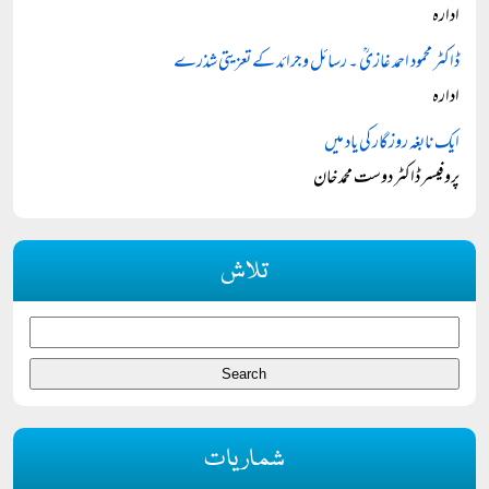
ادارہ
ڈاکٹر محمود احمد غازیؒ ۔ رسائل و جرائد کے تعزیتی شذرے
ادارہ
ایک نابغہ روزگار کی یاد میں
پروفیسر ڈاکٹر دوست محمد خان
تلاش
شماریات