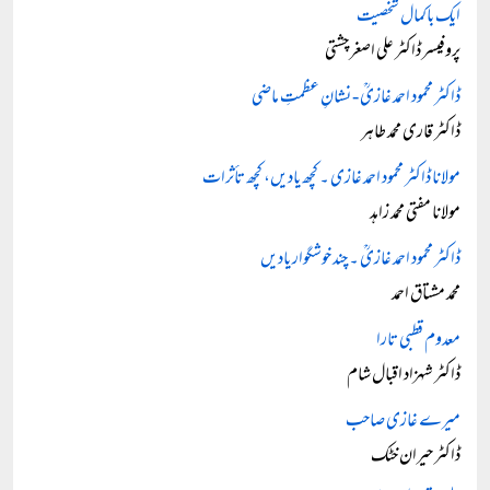
ایک باکمال شخصیت
پروفیسر ڈاکٹر علی اصغر چشتی
ڈاکٹر محمود احمد غازیؒ - نشانِ عظمتِ ماضی
ڈاکٹر قاری محمد طاہر
مولانا ڈاکٹر محمود احمد غازی ۔ کچھ یادیں، کچھ تأثرات
مولانا مفتی محمد زاہد
ڈاکٹر محمود احمد غازیؒ ۔ چند خوشگوار یادیں
محمد مشتاق احمد
معدوم قطبی تارا
ڈاکٹر شہزاد اقبال شام
میرے غازی صاحب
ڈاکٹر حیران خٹک