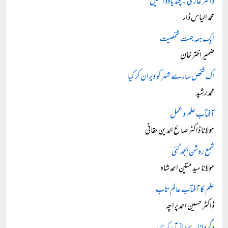
ڈاکٹر غازیؒ ۔ چند یادداشتیں
محمد الیاس ڈار
ایک ہمہ جہت شخصیت
ضمیر اختر خان
اک شخص سارے شہر کو ویران کر گیا
محمد رشید
آفتاب علم و عمل
مولانا ڈاکٹر صالح الدین حقانی
شمع روشن بجھ گئی
مولانا سید متین احمد شاہ
علم کا آفتاب عالم تاب
ڈاکٹر حسین احمد پراچہ