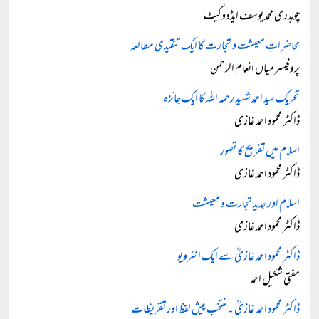
چوہدری محمد یوسف ایڈووکیٹ
محاضراتِ معیشت و تجارت کا ایک تنقیدی مطالعہ
پروفیسر میاں انعام الرحمن
تحریک سید احمد شہید رحمہ اللہ کا ایک جائزہ
ڈاکٹر محمود احمد غازی
اسلام میں تفریح کا تصور
ڈاکٹر محمود احمد غازی
اسلام اور جدید تجارت و معیشت
ڈاکٹر محمود احمد غازی
ڈاکٹر محمود احمد غازیؒ سے ایک انٹرویو
مفتی شکیل احمد
ڈاکٹر محمود احمد غازیؒ ۔ منتخب پیش لفظ اور تقریظات