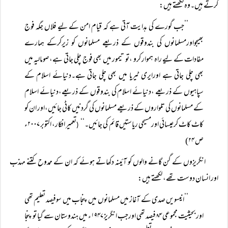
کرتے ہیں۔وہ لکھتے ہیں:
’’جب گورے کی ہدایت آتی ہے کہ قیام امن کے لیے فلاں جگہ فوج
بھیجواورمسلمانوں کی بندوقوں کے ذریعے مسلمانوں کو زیرکرکے ہمارے
مفادات کے لیے راہ ہموار کرو ،تو تیمور میں بھی فوج چلی جاتی ہے،صومالیہ میں
بھی چلی جاتی ہے اورایری ٹیریا میں بھی چلی جاتی ہے۔دنیائے اسلام کے
سپاہیوں کے ذریعے ،دنیائے اسلام کی بندوقوں کے ذریعے،دنیائے اسلام
کے مسلمانوں کی تلواروں کے ذریعے مسلمانوں کی گردنیں کاٹی جائیں،اور ان کو
کاٹ کاٹ کرعیسائی اورمسیحی ریاستیں قائم کی جائیں۔‘‘
تعمیر افکار، اکتوبر ۲۰۰۷ء
(
ص ۲۴)
انگریزوں کے گن گانے والوں کو آئینہ دکھاتے ہوئے کہ ان کے ممدوح کتنے مہذب
اور انسان دوست تھے، لکھتے ہیں:
’’انیسویں صدی کے آغاز میں مسلمانوں میں پنجاب میں سوفیصد تعلیم تھی
اور بحیثیت مجموعی ۸۴فیصد تھی اورجب انگریز ۱۹۴۷ء میں ہندوستان سے گیا تو پنجا