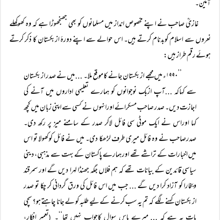
آمین۔
غازیؒ صاحب نے اپنے مخصوص انداز میں مسلمانوں کو بھی جھنجھوڑا ہے کہ وہ کھوکھلے
نعروں سے اسلام کوبدنام کرتے ہیں۔ اس حوالے سے اپنے دورۂ ازبکستان کا ذکر کرتے
ہوئے رقم طراز ہیں:
’’۱۹۹۰ء میں مجھے ازبکستان جانے کا موقع ملا۔ ...میں نے صدر ازبکستان
سے کہاکہ ...آپ ازبک نوجوانوں کو ہمارے تعلیمی اداروں میں آنے کی
اجازت دیں۔ صدر صاحب مسکرائے اورانہوں نے کسی سے اپنی زبان میں کچھ
کہا اوراس نے ایک موٹی سی فائل لاکر صدر کے سامنے میز پر رکھ دی۔
صدرصاحب نے وہ فائل میری طرف لڑھکا دی۔ میں نے فائل کوکھولا تو اس
میں اخبارات کے تراشے تھے اورہمارے پاکستان کے بہت سے مذہبی، دینی
سیاسی قائدین کے بیانات تھے کہ ہم فلاں جگہ جھنڈا لہرا دیں گے اور سمرقند
وبخارا کو آزاد کرا دیں گے ... جب میں اس فائل کی ورق گردانی کر چکا تو صدر
ازبکستان کہنے لگے کہ تم یہ سب کرنے کے لیے طلبہ کو لے جانا چاہتے ہو؟ سچی
بات یہ ہے کہ ... میرے پاس سوال کاجواب نہیں تھا‘‘۔
تعمیر افکار،
(