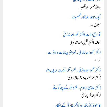
دگر داناے راز آید کہ ناید
حافظ ظہیر احمد ظہیر
ایک نابغہ روزگار شخصیت
سبوح سید
تواریخ وفات ڈاکٹر محمود احمد غازیؒ
مولانا ڈاکٹر خلیل احمد تھانوی
ڈاکٹر محمود احمد غازیؒ ۔ تعزیتی پیغامات و تاثرات
ادارہ
ڈاکٹر محمود احمد غازیؒ ۔ فکر و نظر کے چند نمایاں پہلو
ڈاکٹر محمد غطریف شہباز ندوی
ڈاکٹر غازی مرحوم ۔ فکر و نظر کے چند گوشے
ڈاکٹر محمد شہباز منج
کاسموپولیٹن فقہ اور ڈاکٹر غازیؒ کے افکار