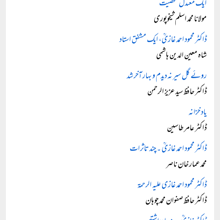
ایک معتدل شخصیت
مولانا محمد اسلم شیخوپوری
ڈاکٹر محمود احمد غازیؒ، ایک مشفق استاد
شاہ معین الدین ہاشمی
روئے گل سیر نہ دیدم و بہار آخر شد
ڈاکٹر حافظ سید عزیز الرحمن
یاد خزانہ
ڈاکٹر عامر طاسین
ڈاکٹر محمود احمد غازیؒ ۔ چند تاثرات
محمد عمار خان ناصر
ڈاکٹر محمود احمد غازی علیہ الرحمۃ
ڈاکٹر حافظ صفوان محمد چوہان