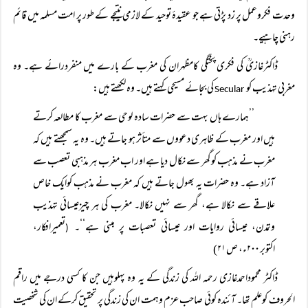
وحدت فکروعمل پر زد پڑتی ہے جو عقیدۂ توحید کے لازمی نتیجے کے طور پر امت مسلمہ میں قائم
رہنی چاہیے۔
ڈاکٹرغازیؒ کی فکری پختگی کامظہران کی مغرب کے بارے میں منفردرائے ہے۔ وہ
مغربی تہذیب کو
کی بجائے مسیحی کہتے ہیں۔ وہ لکھتے ہیں:
Secular
’’ہمارے ہاں بہت سے حضرات سادہ لوحی سے مغرب کا مطالعہ کرتے
ہیں اور مغرب کے ظاہری دعووں سے متأثر ہو جاتے ہیں۔ وہ یہ سمجھتے ہیں کہ
مغرب نے مذہب کوگھر سے نکال دیا ہے اور اب مغرب ہر مذہبی تعصب سے
آزاد ہے۔ وہ حضرات یہ بھول جاتے ہیں کہ مغرب نے مذہب کوایک خاص
علاقے سے نکالا ہے، گھر سے نہیں نکالا۔ مغرب کی ہر چیزعیسائی تہذیب
وتمدن، عیسائی روایات اور عیسائی تعصبات پر مبنی ہے‘‘۔
تعمیرافکار،
(
اکتوبر ۲۰۰ء، ص ۲۱)
ڈاکٹر محموداحمدغازی رحمہ اللہ کی زندگی کے یہ وہ پہلوہیں جن کا کسی درجے میں راقم
الحروف کوعلم تھا۔ آئندہ کوئی صاحب عزم وہمت ان کی زندگی پر تحقیق کرکے ان کی شخصیت