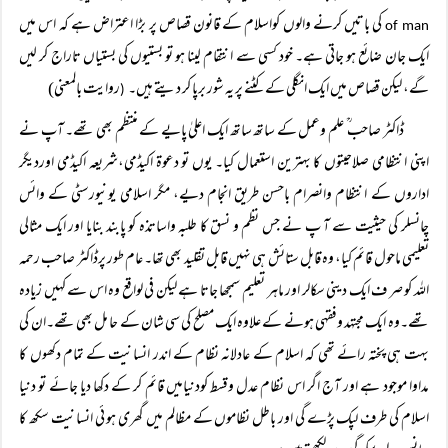
کی باتیں کرنے والوں کواسلام کے قانون قصاص پر بڑا اعتراض ہے کہ اس میں
of man
ایک جان ضائع ہو جاتی ہے۔ خود کسی سے انتقام لینا ہو تو بستیوں کی بستیاں تاراج کر لیں
گے، لیکن قصاص میں ایک انگلی کے کٹنے پر یہ شور برپا کر دیتے ہیں۔
روایت بالمعنی)
(
ڈاکٹر صاحب ؒ علم وعمل کے ساتھ ساتھ ایک اعلیٰ پایے کے منتظم بھی تھے۔ آپ نے
اپنی انتظامی صلاحیتوں کا بہترین استعمال کیا۔ یوں تو دعوۃ اکیڈمی،شریعہ اکیڈمی اوردیگر
اداروں کے انتظام وانصرام باحسن طریق انجام دیے، مگر اسلامی یونیورسٹی کے وائس
چانسلر کی حیثیت سے آ پ نے جس نظم و نسق کا طلبہ واساتذہ کو پابند بنایا اور ایک مثالی
تعلیمی ماحول قائم کیا، وہ قابل ستائش ہی نہیں قابل تقلید بھی تھا۔ عام طور پرڈاکٹر صاحب رحمہ
اللہ کو صر ف ایک دینی سکالر اور ماہر تعلیم سمجھا جاتا ہے لیکن فی لواقع وہ اس سے کہیں زیادہ
تھے۔وہ ایک مجتہد وفقہی ہونے کے علاوہ ایک مصلح کی سی شان کے حا مل بھی تھے۔ان کی
بہت ہی پختہ رائے تھی کہ اسلام کے عادلانہ نظام کے اندر انسانیت کے تمام دکھوں کا
مداوا موجود ہے اور آج اگر اس نظام عدل وقسط کودنیامیں قائم کر کے دکھا دیا جائے تو دنیا
اسلام کی طرف لپک پڑے گی اور باطل نظاموں کے مظالم میں گھری ہو ئی انسانیت سکھ کا