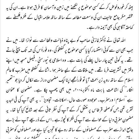
بیٹھ کرغوروخوض کر کے کسی موضوع پر لکھنے میں زمین وآسمان کا فرق ہوتا ہے۔ان کی یہ
مختصر مگر جامع تالیف ان کی وسعت مطالعہ کے ساتھ ساتھ علامہ اقبال کے فکروفلسفے سے
کماحقہ آگاہی کی بھی آئینہ دار ہے۔
اللہ تعالیٰ نے ڈاکٹرغازیؒ صاحب کو بے پناہ ذہانت وفطانت سے نوازا تھا۔ میں نے
جب بھی ان سے کوئی استفسار کیا یا کسی موضوع پر گفتگو کی، وہ فوراًاس کی تہہ تک پہنچ جاتے
تھے۔ یہ کوئی تین چار سال پہلے کی بات ہے۔ وہ اسلامی یونیورسٹی ،فیصل مسجد میں اپنے
دفتر میں تشریف فرما تھے۔ میں ملاقات کے لیے حاضر ہوا ۔اثنائے گفتگو میں مغرب کا عالم
اسلام کے ساتھ رویہ زیر بحث آیا تو فوراً مجھے اپنا ایک مضمون دراز سے نکال کر دیا جو’’تعمیر
افکار‘‘ کی اشاعت بابت ماہ اکتوبر۲۰۰۷ء میں بھی چھپ چکا ہے۔ مضمون کا عنوان
ہے’’اسلام ا ورمغرب۔ موجودہ صورت حال، امکانات، تجاویز‘‘۔ یہ بھی آپ کی فی البدیہ
تقریر تھی جس کوصفحۂ قرطاس پر منتقل کر کے آپ کی نظر ثانی کے بعد شائع کیا گیا تھا۔ یہ
مضمون مغربی دنیا کے حوالے سے آپ کی فکر کا نچوڑ ہے ۔اس کے ذریعے آپ نے بڑے
جامع اندازسے مغرب کے مسلمانوں کے ساتھ رویے کا تجزیہ کیا ہے اور مسلمانوں کو مغربی