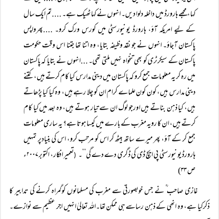
کہا، مجھے ہارورڈ میں داخلہ دلوا دیں۔ انہوں نے کہاٹھیک ہے۔ ....تم ایک سال
کے لیے امریکہ آؤ، ہارورڈ یونیورسٹی میں کورس ورک کرو۔ ....پھرواپس
پاکستان آجاؤ۔ انہوں نے جو نقد وظیفہ بتایا، وہ اتنا تھا جتنا اس وقت حکومت
پاکستان کے سیکرٹری کو بھی تنخواہ نہیں ملتی تھی۔ ...انہوں نے بتایا کہ پاکستان
میں رہ کر یہ معلومات جمع کرو کہ پاکستان میں دینی مدارس کیا کام کرتے ہیں، کتنے
دینی مدارس ہیں، کون کون علماے کرام ان کو چلا رہے ہیں، وہ کیا کیا پڑھاتے
ہیں، کیا ذہن بناتے ہیں اورجو لوگ ان سے تیار ہوتے ہیں، وہ بعد میں کیا کام
کرتے ہیں، ان کا رویہ مغرب کے بارے میں کیسا ہوتا ہے؟ یہ ساری معلومات
جمع کر کے آؤ، پھر میرے ساتھ بیٹھ کر اس کو مرتب کرو، اس کی بنیادپر تمہیں
ہارورڈ یونیورسٹی پی ایچ ڈی کی ڈگری دے دے گی‘‘۔
تعمیر افکار، اکتوبر ۲۰۰۷ء
(
ص ۳۳)
غازی صاحب ؒ نے جس خوبصورتی سے مغرب کی مسلمانوں کوگمراہ کرنے کی تدابیر کا
ذکرکیا ہے، وہ انھی کے ذہن رساسے ہی ممکن تھا۔اللہ تعالیٰ انہیں اجر عظیم سے نوازے۔