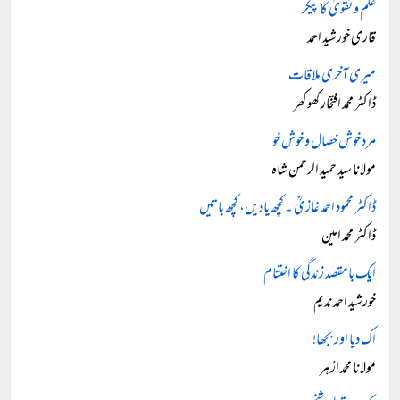
علم و تقویٰ کا پیکر
قاری خورشید احمد
میری آخری ملاقات
ڈاکٹر محمد افتخار کھوکھر
مرد خوش خصال و خوش خو
مولانا سید حمید الرحمن شاہ
ڈاکٹر محمود احمد غازیؒ ۔ کچھ یادیں، کچھ باتیں
ڈاکٹر محمد امین
ایک بامقصد زندگی کا اختتام
خورشید احمد ندیم
اک دیا اور بجھا!
مولانا محمد ازہر