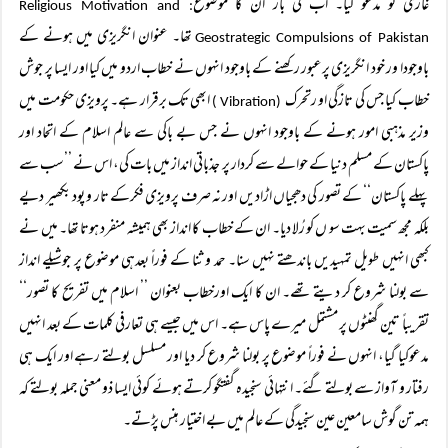
غازیؒ کو مدعو کیا۔ اب کی بار ان کا موضوع
: Religious Motivation and
تھا۔ عنوان انگریزی میں ہونے کے
Geostrategic Compulsions of Pakistan
باوجودا ور خود انگریزی پرعبور رکھنے کے باوجود انہوں نے خطاب اردو میں کیا اور ایسا پر جوش
خطاب کیا جس کی تازگی او رتحرک
ابھی تک برقرار ہے۔ پرویزی حکومت میں
(Vibration )
وزیر مذہبی امور ہونے کے باوجود انہوں نے جس بے باکی سے عالم اسلام کے اتحاد اور
پاکستان کے مسلم دنیا کے حوالے سے کردار پر جذباتی انداز میں بات کی، اس نے ’’سب سے
پہلے پاکستان‘‘ کے تصور کی دھجیاں اڑادیں اور نہ صرف پرویزی فکرکے تار و پود بکھیر دیے
بلکہ مجھ سمیت بہت سو ں کو رُلا دیا۔ ان کے خطاب کا انداز بھی ہمیشہ منفرد ہوتا تھا۔ میں نے
کبھی انہیں طویل تمہیدیں باندھتے نہیں سنا۔ حمد و ثنا کے فوراً بعدہی موضوع پر جوشیلے انداز
سے بولنا شروع کر دیتے تھے۔ ان کا ایک اورخطاب بعنوان ’’ اسلام میں تفریح کا تصور‘‘
تقریباً تین گھنٹوں پر مشتمل میرے پاس ہے۔ اس میں جیسے ہی تعارفی کلمات کے بعد انہیں
مدعوکیا گیا، انہوں نے فوراً موضوع پر بولنا شروع کر دیا اور مسلسل بولتے رہے اور ایک ہی
رفتار و آواز سے بولتے گئے۔ انتہائی سنجیدہ گفتگو کرتے ہوئے کوئی ایسا ذو معنی جملہ بولتے کہ
ہمہ تن گوش سامعین عین سنجیدگی کے عالم میں بے اختیار ہنس پڑتے۔