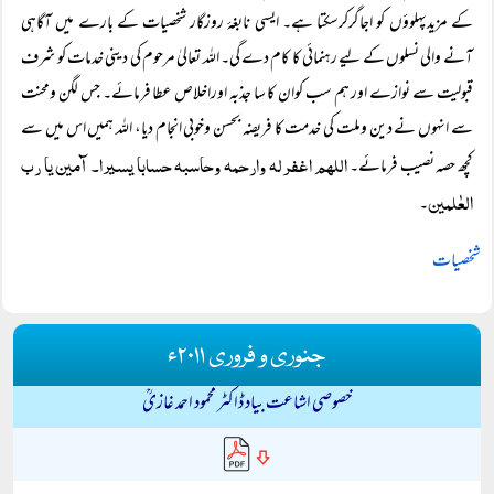
کے مزیدپہلوؤں کو اجاگرکرسکتا ہے۔ ایسی نابغۂ روزگار شخصیات کے بارے میں آگاہی
آنے والی نسلوں کے لیے رہنمائی کا کام دے گی۔ اللہ تعالیٰ مرحوم کی دینی خدمات کو شرف
قبولیت سے نوازے اور ہم سب کوان کا سا جذبہ اوراخلاص عطا فرمائے۔ جس لگن ومحنت
سے انہوں نے دین وملت کی خدمت کا فریضہ بحسن وخوبی انجام دیا، اللہ ہمیں اس میں سے
اللھم اغفرلہ وارحمہ وحاسبہ حسابا یسیرا۔ آمین یا رب
کچھ حصہ نصیب فرمائے۔
العٰلمین
۔
شخصیات
جنوری و فروری ۲۰۱۱ء
خصوصی اشاعت بیاد ڈاکٹر محمود احمد غازیؒ