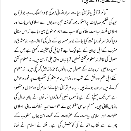
سانس لے سکے گی۔ وہ لکھتے ہیں:
’’عالم قرآنی یا قرآنی دنیا سے مراد انسانی زندگی کا وہ ڈھنگ ہے جو قرآن
مجید کی تعلیم وہدایات پر استوار ہو۔ گذشتہ تین صدیوں سے اسلامی ادبیات اور
اسلامی فلسفہ سیاست وقانون کا سب سے اہم موضوع یہی رہا ہے کہ اس مثالی
دنیا کو از سر نو دریافت کیا جائے جو ہر مسلمان کے دل کی آواز ہے، جو مشرق و
مغرب کے اہل ایمان کے لیے ایک ایسے آئیڈیل کی حیثیت رکھتی ہے جس کے
حصول کی خاطر نہ معلوم کتنی نسلیں قربانیاں دیتی چلی آرہی ہیں۔ نہ معلوم کتنی
سعید روحیں اس ہدف کے حصول میں جانوں کا نذرانہ پیش کر چکی ہیں۔ نہ معلوم
کتنے اہل علم و دانش کے شب و روز اس عالم منتظر کی تفصیلات پر غور و خوض
کرنے میں صرف ہوئے ہیں۔ یہ عالم قرآنی دنیائے اسلام کی وہ منزل و مقصود
ہے جس تک پہنچنے کے لیے لاکھوں نہیں کروڑوں انسانوں نے جان و مال کی
بازیاں لگائی ہیں۔ مسلم سیاسی مفکرین نے حکومت الہیہ، خلافت ربانی، اسلامی
حکومت اور اسلامی ریاست کے عنوانات کے تحت اسی جہان مطلوب کے
چہرے سے نقاب اٹھانے کی کوشش کی ہے۔ فقہائے اسلام نے نفاذ