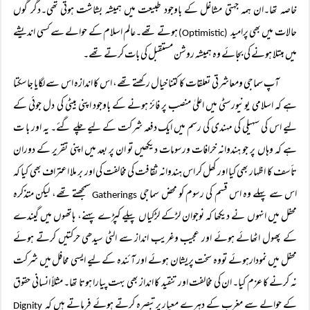
خاصہ تھا۔ان ہمہ جہتی مشاغل کے باوجود طبیعت میں ہمیشہ بشاشت ہوتی تھی۔دگر گوں
حالات میں بھی پرامید
ہوتے تھے۔عالم اسلام کے حوالے سے کسی اندیشے
(Optimistic)
میں مبتلا ہونے کی بجائے وہ ہمیشہ روشن مستقبل کی بات کرتے تھے۔
آپ سماجی ومعاشرتی تعلقات کا کتنا خیال رکھتے تھے، اس کا اندازہ اس سے لگایا جاسکتا
ہے کہ اسلامی یونیورسٹی میں اعلیٰ منصب پر فائز ہونے کے باوجود اپنی بیٹی کی دل جوئی کے
لیے اس کی سہیلی کی مہندی کی رسم میں ایک دفعہ شرکت کے لیے چلے گئے۔ یہ اور با ت
ہے کہ وہاں پر جو ہندوانہ خرافات ورسومات دیکھیں تو ان پر بعد میں اپنی تقریر کے دوران
تأسف کا اظہار بھی کیا اور کھل کر اس ہندوانہ ثقافت کی مخالفت کی اور بر ملا اعتراف بھی کیا کہ
اس سے پہلے وہ اس قسم کی رسوم کو محض سماجی
سمجھتے تھے، لیکن متذکرہ
Gatherings
محفل میں انہوں نے دیکھا کہ نوجوان لڑکے لڑکیاں پیلے کپڑے پہنے، ہاتھوں میں گیندے
کے پھول اٹھائے ہوئے اور عجیب وغریب انداز سے الٹی سیدھی حرکتیں کرتے ہوئے
محفل میں نمودارہوئے تووہ سخت پریشان ہوئے اور آئندہ کے لیے ایسی محافل میں شرکت
نہ کرنے کا عزم کیا۔ ان کی مخالفت اور تنقید کا انداز بھی بہت پیارا ہوتا تھا۔ مثلاً انسانی حقوق
کے حوالے سے مغرب کے دہرے معیار پرتبصرہ کرتے ہوئے فرماتے ہیں کہ
Dignity