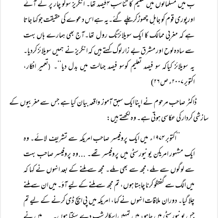
ب میں مسلمانوں میں تعلیم کا تناسب ۴فیصد تھا۔ انگریز سوکو چار پر لے آئے
اورپوری قوم کو جاہل چھوڑکرچلے گئے۔یہ ہے اس دعوے کی حقیقت جو کہا جاتا
ہے کہ مغربی ممالک کا ایک سویلائزنگ رول تھا۔آج بھی ہمارے ہاں بہت
سے سادہ لوح اور مشرق بے زار لوگ کہتے ہیں کہ انگریز نے ہمیں سویلائز کردیا۔
یہ سویلائز کیاکہ سو فیصد تعلیم کوسو فیصد جہالت میں بدل دیا‘‘۔
تعمیر افکار،
(
اکتوبر ۲۰۰۷ء ص ۲۶)
ڈاکٹر صاحب مرحوم نے اپنا ایک سبق آموز واقعہ بیان کیا ہے جس سے مغربیوں کے
سازشی کردار کی عکاسی ہوتی ہے۔ وہ لکھتے ہیں:
’’اکتوبر ۱۹۷۴ء میں ایک پروفیسر صاحب امریکہ سے تشریف لائے۔ وہ
ایک مشہور امریکن یونیورسٹی میں پروفیسر تھے۔ ...وہ پروفیسر صاحب بہت
سے لوگوں سے ملے،مجھ سے بھی ملے۔ مجھ سے ملنے کے بعد انہوں نے کہا کہ
میں الگ سے گفتگو کرنا چاہتا ہوں، تم مجھ سے ملنے کے لیے آؤ۔ میں ان سے ملنے
چلا گیا۔ دوران ملاقات انہوں نے کہا، امریکہ میں پی ایچ ڈی کرنے کے لیے تم
جس یونیورسٹی میں چاہو، میں تمہیں اسکالرشپ دے سکتا ہوں۔.... میں نے