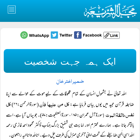
ایک ہمہ جہت شخصیت
ضمیر اختر خان
اللہ تعالیٰ نے بشمول انسان کے تمام مخلوقات کے لیے موت کے حوالے سے اپنا
کل من علیھا فان
کل
ضابطہ قرآن مجید میں یوں بیان فرمایا ہے:
(سورۃالرحمن:۲۶)
نفس ذائقۃ الموت
سورۃ آل عمران: ۱۸۵، سورۃ العنکبوت:۵۷)۔ جو یہاں آیا ہے، اسے
(
بالآخر جانا ہے۔ ہمارے محترم اور نہایت ہی شفیق بزرگ جناب ڈاکٹر محمود احمد غاز ی رحمہ
اللہ اسی الٰہی ضابطے کے تحت اپنی آخری منزل کی طرف چل دیے۔ اناللہ واناالیہ راجعون۔