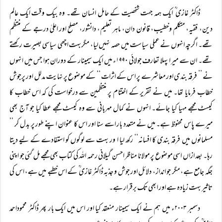
ڈاکٹر غازی ؒ ایک ہمہ جہت شخصیت کے حامل انسان تھے۔ وہ بیک وقت ایک عالم
دین، فقیہ، متکلم وخطیب، قانون دان، ماہر تعلیم، دانشور، مصلح اور اعلیٰ درجے کے منتظم
تھے۔ اگرچہ انہوں نے عملی سیاست میں حصہ نہیں لیا، مگربہت اچھی سیاسی بصیرت رکھتے
تھے۔ ان سے میر ا پہلا تعارف جولائی ۱۹۹۰ء میں ایک سیمینار کے دوران ہوا جس میں انہوں
نے ’’ فرقہ بند ی اور معاشرے پر اس کے اثرات ‘‘ کے موضوع پر نہایت مدلل اور پرجوش
خطاب فرمایا تھا۔ میں نے تقریر کے اختتام پر منتظمین سے درخواست کی کہ اس خطاب کا
کیسٹ مجھے مہیا کیا جائے۔ انہوں نے کمال مہربانی سے وہ کیسٹ مجھے عطا کیا جو آج بھی
میرے پاس محفوظ ہے۔ میں نے متعدد بار اسے سنا اور اس کا عنوان اپنے طور پر بدل کر ’’
مسلمانوں میں فرقہ بندی کا افسانہ‘‘ رکھ لیا ا ور بہت سے لوگوں کو استفادے کے لیے دیتا
رہا۔ بعد ازاں اسی موضوع پر مولانا مناظر احسن گیلانی رحمہ اللہ کی کتاب بھی مجھے مل گئی جو اپنی
جگہ جامع ہے، مگر جو انداز، دلائل اور جوش و جذبہ ڈاکٹر غازی ؒ کے اس خطبے میں ہے، اس کی
تاثیر بہت زیادہ ہے اور ابھی تک برقرار ہے۔
دسمبر ۲۰۰۳ء میں ہم نے ایک سیمینار منعقد کیا اور اس میں ایک بار پھر ڈاکٹر محموداحمد