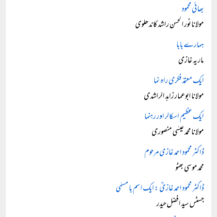
بھائی محمود
مولانا نور الحسن راشد کاندھلوی
ہمارے بابا
ماریہ غازی
ایک معتمد فکری راہ نما
مولانا ابوعمار زاہد الراشدی
ایک عظیم اسکالر اور رہنما
مولانا محمد عیسٰی منصوری
ڈاکٹر محمود احمد غازی مرحوم
محمد موسی بھٹو
ڈاکٹر محمود احمد غازیؒ : ایک اسم با مسمٰی
جسٹس سید افضل حیدر