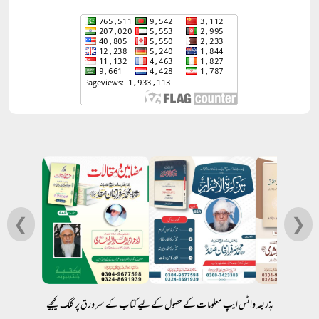
❮
❯
بذریعہ واٹس ایپ معلومات کے حصول کے لیے کتاب کے سرورق پر کلک کیجیے