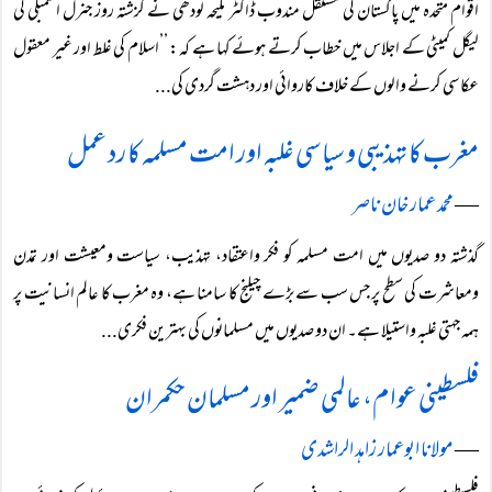
اقوام متحدہ میں پاکستان کی مستقل مندوب ڈاکٹر ملیحہ لودھی نے گزشتہ روز جنرل اسمبلی کی
لیگل کمیٹی کے اجلاس میں خطاب کرتے ہوئے کہا ہے کہ: ’’اسلام کی غلط اور غیر معقول
عکاسی کرنے والوں کے خلاف کاروائی اور دہشت گردی کی...
مغرب کا تہذیبی و سیاسی غلبہ اور امت مسلمہ کا رد عمل
―
محمد عمار خان ناصر
گذشتہ دو صدیوں میں امت مسلمہ کو فکر واعتقاد، تہذیب، سیاست ومعیشت اور تمدن
ومعاشرت کی سطح پر جس سب سے بڑے چیلنج کا سامنا ہے، وہ مغرب کا عالم انسانیت پر
ہمہ جہتی غلبہ واستیلا ہے۔ ان دو صدیوں میں مسلمانوں کی بہترین فکری...
فلسطینی عوام، عالمی ضمیر اور مسلمان حکمران
―
مولانا ابوعمار زاہد الراشدی