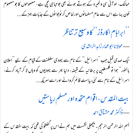
ممالک، او آئی سی وغیرہ کے ہوتے ہوئے بھی جو تباہی مچی ہے، معصوموں کا جو معصوم
خون بہا ہے اس سے عام مسلمانوں اور خاص کر نوجوانوں کے جذبات بھڑکے...
’’ابراہام اکارڈز‘‘ کا وسیع تر تناظر
―
مولانا ابوعمار زاہد الراشدی
ایک صدی قبل جب ’’اسرائیل‘‘ کے نام سے یہودی سلطنت کے قیام کے لیے ’’اعلان
بالفور‘‘ ہوا تو فلسطین پر برطانیہ کے قبضہ، دنیا بھر سے یہودیوں کو وہاں لا کر آباد کرنے،
اسرائیل کے نام سے نئی ریاست قائم کروانے اور اسے امریکہ...
بیت المقدس، اقوام متحدہ اور مسلم ریاستیں
―
ڈاکٹر محمد مشتاق احمد
بسم اللہ الرحمٰن الرحیم۔ پچھلی نشست میں ہم نےاس پر گفتگو کی تھی کہ بیت المقدس کے