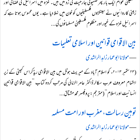
فلسطینی عوام ایک بار پھر صہیونی جارحیت کی زد میں ہیں۔ غزہ میں اسرائیل کی فضائی اور
زمینی کاروائیوں نے سینکڑوں فلسطینیوں کو خون میں نہلا دیا ہے۔ یوں محسوس ہوتا ہے کہ
اسرائیل غزہ کے غیور اور مظلوم فلسطینی مسلمانوں کی...
بین الاقوامی قوانین اور اسلامی تعلیمات
―
مولانا ابوعمار زاہد الراشدی
(۲۳ ستمبر ۲۰۱۳ء کو اسلام آباد کے میریٹ ہوٹل میں بین الاقوامی ریڈکراس کمیٹی کے زیر
اہتمام معروف عرب سکالر ڈاکٹر عامر الزمالی کی مرتب کردہ کتاب ’’بین الاقوامی قوانین
انسانیت اور اسلام‘‘ (مترجم: پروفیسر محمد مشتاق...
توہین رسالت، مغرب اور امت مسلمہ
―
مولانا ابوعمار زاہد الراشدی