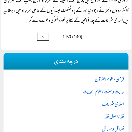
فروری ۲۰۰۸ کے شروع میں چرچ آف انگلینڈ کے سربراہ آرچ بشپ آف کنٹربری
ڈاکٹر روون ولیمز نے، جو دنیا بھر کے پروٹسٹنٹ عیسائیوں کے عالمی سربراہ ہیں، برطانیہ
میں اسلامی شریعت کے چند قوانین کے نفاذ پر غور وفکر کی دعوت دے کر...
>
1-50 (140)
درجہ بندی
قرآن / علوم القرآن
حدیث و سنت / علوم الحدیث
اسلامی شریعت
فقہ / اصول فقہ
فضائل و مسائل