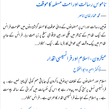
ناموس رسالت اور امت مسلمہ کا موقف
―
محمد عمار خان ناصر
توہین رسالت اور اس پر مسلمانوں کے دینی موقف کا مسئلہ گزشتہ دنوں میں حکومت فرانس
کے ایک اقدام کے تناظر میں ملکی اور بین الاقوامی سطح پر زیر بحث رہا۔ فرانس کے حالیہ
اقدام میں بیک وقت تین عوامل کارفرما تھے۔ ایک، سیکولر...
میکرون، اسلام اور فرانسیسی اقدار
―
ڈاکٹر امیرہ ابو الفتوح
اسلام اور مسلمانوں کے خلاف ایمانویل ماکرون کی جذباتی مہم کوئی نئی چیز نہیں ہے۔ یہ
فرانسیسی نسل پرستی کی وہ پیدوار ہے جو اس کی نفسیات میں گہرائی کے ساتھ پیوست
ہے۔ یہ اسلام کے بجائے فرانسیسی اقدار کا بحران ہے۔ فرانس سیکولر...