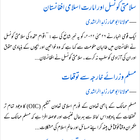
سلامتی کونسل اور امارت اسلامی افغانستان
―
مولانا ابوعمار زاہد الراشدی
ایک قومی اخبار نے ۲۶ مئی ۲۰۲۲ء کو یہ خبر شائع کی ہے: ’’اقوامِ متحدہ کی سلامتی کونسل
نے افغانستان میں طالبان حکومت سے کہا ہے کہ وہ خواتین اور بچیوں کے بنیادی حقوق
اور ان کی آزادی کو سلب نہ کرے۔ سلامتی کونسل نے افغانستان...
مسلم وزرائے خارجہ سے توقعات
―
مولانا ابوعمار زاہد الراشدی
مسلم ممالک کے باہمی تعاون کے فورم اسلامی تعاون تنظیم (OIC) کا وجود تمام تر
تحفظات کے باوجود اس لحاظ سے بہرحال غنیمت اور حوصلہ افزا ہے کہ مسلم ممالک کے
حکمران وقتاً فوقتاً مل بیٹھ کر اپنے مسائل اور عالمِ اسلام کی مشکلات...