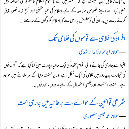
یہ ایک ناقابل تردید حقیقت ہے کہ مستشرقین نے بالعموم اسلام کا معروضی مطالعہ پیش
نہیں کیا۔ وہ اپنے مخصوص مقاصد کے لیے اسلام کی غیر حقیقی اور مسخ شدہ تصویر پیش
کرتے رہے ہیں۔ ان کی کوشش یہ رہی ہے کہ اسلام کو لوگوں کے سامنے...
افراد کی غلامی سے قوموں کی غلامی تک
―
مولانا ابوعمار زاہد الراشدی
جنیوا سے جاری کی جانے والی اقوام متحدہ کی ایک حالیہ رپورٹ میں کہا گیا ہے کہ ’’انسانوں
کی تجارت جدید دور میں غلامی کی ایک شکل ہے اور یہ لعنت دنیا کے ہر علاقے میں موجود
ہے۔ محنت ومشقت اور جنسی استحصال کے لیے مردوں، عورتوں...
شرعی قوانین کے حوالے سے برطانیہ میں جاری بحث
―
مولانا محمد عیسٰی منصوری