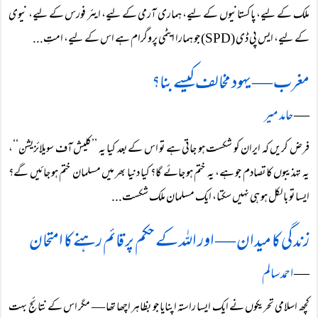
ملک کے لیے، پاکستانیوں کے لیے، ہماری آرمی کے لیے، ایئر فورس کے لیے، نیوی
کے لیے، ایس پی ڈی (SPD) جو ہمارا ایٹمی پروگرام ہے اس کے لیے، امتِ...
مغرب — یہود مخالف کیسے بنا؟
―
حامد میر
فرض کریں کہ ایران کو شکست ہو جاتی ہے تو اس کے بعد کیا یہ ’’کلیش آف سویلائزیشن‘‘،
یہ تہذیبوں کا تصادم جو ہے، یہ ختم ہو جائے گا؟ کیا دنیا بھر میں مسلمان ختم ہو جائیں گے؟
ایسا تو بالکل ہو ہی نہیں سکتا، ایک مسلمان ملک شکست...
زندگی کا میدان — اور اللہ کے حکم پر قائم رہنے کا امتحان
―
احمد سالم
کچھ اسلامی تحریکوں نے ایک ایسا راستہ اپنایا جو بظاہر اچھا تھا — مگر اس کے نتائج بہت