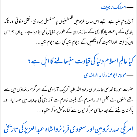
―
اسلامک ریلیف
آج یومِ نکبہ ہے، جسے اس سال غزہ میں فلسطینیوں پر مسلسل بمباری، نقل مکانی اور ناکہ
بندی کے باعث یادگاری کے سالانہ دن کے طور پر نمایاں کیا جا رہا ہے۔ یہاں ہم اس
دن کی ابتدا اور اہمیت کو دیکھیں گے: یومِ نکبہ کیا ہے؟ یوم نکبہ...
کیا عالمِ اسلام دنیا کی قیادت سنبھالنے کا اہل ہے؟
―
مولانا ابوعمار زاہد الراشدی
حضرت مولانا محمد علی جالندھری رحمۃ اللہ علیہ تحریک آزادی کے سرگرم رہنماؤں میں سے
تھے جنہوں نے مجلس احرار اسلام کے پلیٹ فارم سے آزادی کی جدوجہد میں حصہ لیا، اور
پاکستان بننے کے بعد سیاسی سرگرمیوں سے کنارہ کش ہو کر عقیدہ...
امریکی صدر ٹرومین اور سعودی فرمانروا شاہ عبد العزیز کی تاریخی