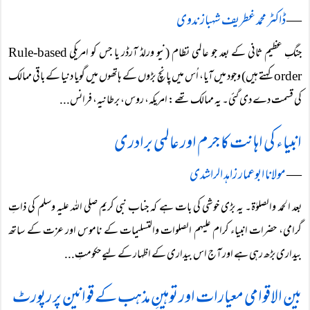
―
ڈاکٹر محمد غطریف شہباز ندوی
جنگِ عظیم ثانی کے بعد جو عالمی نظام (نیو ورلڈ آرڈر یا جس کو امریکی Rule-based
order کہتے ہیں) وجود میں آیا، اُس میں پانچ بڑوں کے ہاتھوں میں گویا دنیا کے باقی ممالک
کی قسمت دے دی گئی۔ یہ ممالک تھے: امریکہ، روس، برطانیہ، فرانس...
انبیاء کی اہانت کا جرم اور عالمی برادری
―
مولانا ابوعمار زاہد الراشدی
بعد الحمد والصلوٰۃ۔ یہ بڑی خوشی کی بات ہے کہ جناب نبی کریم صلی اللہ علیہ وسلم کی ذاتِ
گرامی، حضرات انبیاء کرام علیہم الصلوات والتسلیمات کے ناموس اور عزت کے ساتھ
بیداری بڑھ رہی ہے اور آج اس بیداری کے اظہار کے لیے حکومتِ...
بین الاقوامی معیارات اور توہینِ مذہب کے قوانین پر رپورٹ