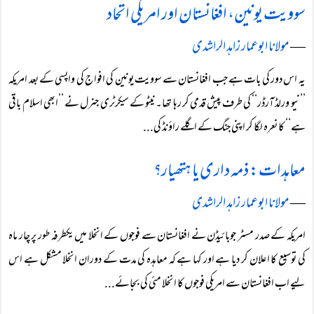
سوویت یونین، افغانستان اور امریکی اتحاد
―
مولانا ابوعمار زاہد الراشدی
یہ اس دور کی بات ہے جب افغانستان سے سوویت یونین کی افواج کی واپسی کے بعد امریکہ
’’نیو ورلڈ آرڈر‘‘ کی طرف پیش قدمی کر رہا تھا۔ نیٹو کے سیکرٹری جنرل نے ’’ابھی اسلام باقی
ہے‘‘ کا نعرہ لگا کر اپنی جنگ کے اگلے راؤنڈ کی...
معاہدات: ذمہ داری یا ہتھیار؟
―
مولانا ابوعمار زاہد الراشدی
امریکہ کے صدر مسٹر جوبائیڈن نے افغانستان سے فوجوں کے انخلا میں یکطرفہ طور پر چار ماہ
کی توسیع کا اعلان کر دیا ہے اور کہا ہے کہ معاہدہ کی مدت کے دوران انخلا مشکل ہے اس
لیے اب افغانستان سے امریکی فوجوں کا انخلا مئی کی بجائے...