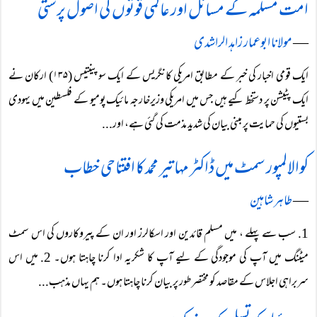
امت مسلمہ کے مسائل اور عالمی قوتوں کی اصول پرستی
―
مولانا ابوعمار زاہد الراشدی
ایک قومی اخبار کی خبر کے مطابق امریکی کانگریس کے ایک سو پینتیس (۱۳۵) ارکان نے
ایک پٹیشن پر دستخط کیے ہیں جس میں امریکی وزیرخارجہ مائیک پومیو کے فلسطین میں یہودی
بستیوں کی حمایت پر مبنی بیان کی شدید مذمت کی گئی ہے، اور...
کوالالمپور سمٹ میں ڈاکٹر مہاتیر محمد کا افتتاحی خطاب
―
طاہر شاہین
1. سب سے پہلے ، میں مسلم قائدین اور اسکالرز اور ان کے پیروکاروں کی اس سمٹ
میٹنگ میں آپ کی موجودگی کے لیے آپ کا شکریہ ادا کرنا چاہتا ہوں۔ 2. میں اس
سربراہی اجلاس کے مقاصد کو مختصر طور پر بیان کرنا چاہتا ہوں۔ ہم یہاں مذہب...