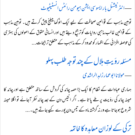
―
انٹرنیشنل بار ایسوسی ایشن ہیومن رائٹس انسٹیٹیوٹ
توہینِ مذہب کے قوانین صحافت کے لیے ایک انوکھا چیلنج پیش کرتے ہیں۔ توہینِ مذہب
کے قوانین غالب مذہبی روایات کو ترجیح دیتے ہیں اور انسانی حقوق کے اصولوں کی بہتری
کی حوصلہ افزائی کے اظہار کو محدود کر کے مذاہب کے متعلق ترجیحات...
مسئلہ رؤیتِ ہلال کے چند توجہ طلب پہلو
―
مولانا ابوعمار زاہد الراشدی
ہماری عبادات کے نظام کا ایک بڑا حصہ چاند کی گردش کے ساتھ متعلق ہے اور چاند کا
مہینہ چاند کی رؤیت پر طے پاتا ہے۔ اگر انتیس دن کے بعد چاند نظر آجائے تو اگلا مہینہ
شروع ہو جاتا ہے ورنہ گزشتہ ماہ کے تیس دن پورے کیے جاتے ہیں۔...
ترکی کے لوزان معاہدہ کا خاتمہ