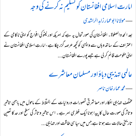
امارت اسلامی افغانستان کو تسلیم نہ کرنے کی وجہ
―
مولانا ابوعمار زاہد الراشدی
بعد الحمد والصلوٰۃ۔ افغانستان کی صورتحال یہ ہے کہ امریکہ اور نیٹو کی افواج کو اپنی ناکامی کے
اعتراف کے ساتھ وہاں سے واپسی کو کچھ عرصہ گزر چکا ہے، امارتِ اسلامی افغانستان نے
اپنی حکومت قائم کر لی ہے جسے پورے افغانستان...
عالمی تہذیبی دباؤ اور مسلمان معاشرے
―
محمد عمار خان ناصر
مختلف تہذیبی افکار اور معاشرتی تصورات وروایات کے اختلاط کے ماحول میں باہمی تاثیر
وتاثر کی صورت حال کا پیدا ہونا ایک فطری امر ہے۔ اس تاثیر وتاثر کی سطح اور حد کا تعین
تاریخی حالات سے ہوتا ہے جس میں سیاسی طاقت اور تہذیبی...