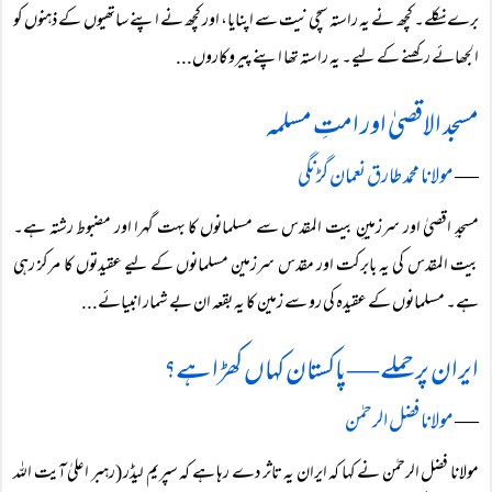
برے نکلے۔ کچھ نے یہ راستہ سچی نیت سے اپنایا، اور کچھ نے اپنے ساتھیوں کے ذہنوں کو
الجھائے رکھنے کے لیے۔ یہ راستہ تھا اپنے پیروکاروں...
مسجد الاقصیٰ اور امتِ مسلمہ
―
مولانا محمد طارق نعمان گڑنگی
مسجدِ اقصیٰ اور سرزمینِ بیت المقدس سے مسلمانوں کا بہت گہرا اور مضبوط رشتہ ہے۔
بیت المقدس کی یہ بابرکت اور مقدس سرزمین مسلمانوں کے لیے عقیدتوں کا مرکز رہی
ہے۔ مسلمانوں کے عقیدہ کی رو سے زمین کا یہ بقعہ ان بے شمار انبیائے...
ایران پر حملے — پاکستان کہاں کھڑا ہے؟
―
مولانا فضل الرحمٰن
مولانا فضل الرحمٰن نے کہا کہ ایران یہ تاثر دے رہا ہے کہ سپریم لیڈر (رہبر اعلیٰ آیت اللہ