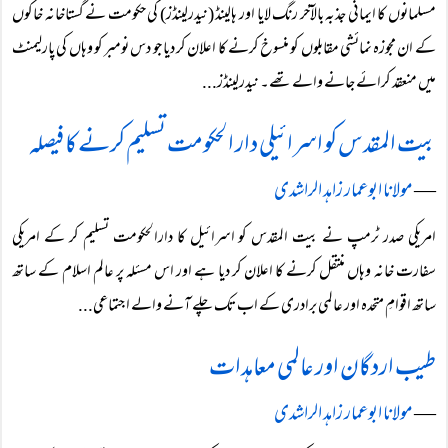
مسلمانوں کا ایمانی جذبہ بالآخر رنگ لایا اور ہالینڈ (نیدرلینڈز) کی حکومت نے گستاخانہ خاکوں
کے ان مجوزہ نمائشی مقابلوں کو منسوخ کرنے کا اعلان کر دیا جو دس نومبر کو وہاں کی پارلیمنٹ
میں منعقد کرائے جانے والے تھے۔ نیدرلینڈز...
بیت المقدس کو اسرائیلی دار الحکومت تسلیم کرنے کا فیصلہ
―
مولانا ابوعمار زاہد الراشدی
امریکی صدر ٹرمپ نے بیت المقدس کو اسرائیل کا دارالحکومت تسلیم کر کے امریکی
سفارت خانہ وہاں منتقل کرنے کا اعلان کر دیا ہے اور اس مسئلہ پر عالم اسلام کے ساتھ
ساتھ اقوامِ متحدہ اور عالمی برادری کے اب تک چلے آنے والے اجتماعی...
طیب اردگان اور عالمی معاہدات
―
مولانا ابوعمار زاہد الراشدی