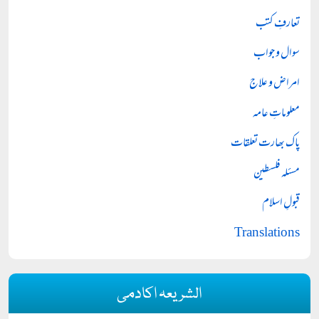
تعارفِ کتب
سوال و جواب
امراض و علاج
معلوماتِ عامہ
پاک بھارت تعلقات
مسئلہ فلسطین
قبولِ اسلام
Translations
الشریعہ اکادمی