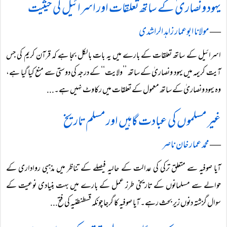
یہود ونصاری ٰ کے ساتھ تعلقات اور اسرائیل کی حیثیت
―
مولانا ابوعمار زاہد الراشدی
اسرائیل کے ساتھ تعلقات کے بارے میں یہ بات بالکل بجا ہے کہ قرآن کریم کی جس
آیت کریمہ میں یہود ونصاریٰ کے ساتھ ’’ولایت‘‘ کے درجہ کی دوستی سے منع کیا گیا ہے،
وہ یہود ونصاریٰ کے ساتھ معمول کے تعلقات میں رکاوٹ نہیں ہے۔...
غیر مسلموں کی عبادت گاہیں اور مسلم تاریخ
―
محمد عمار خان ناصر
آیا صوفیہ سے متعلق ترکی کی عدالت کے حالیہ فیصلے کے تناظر میں مذہبی رواداری کے
حوالے سے مسلمانوں کے تاریخی طرز عمل کے بارے میں بہت بنیادی نوعیت کے
سوال گزشتہ دنوں زیر بحث رہے۔ آیا صوفیہ کا گرجا چونکہ قسطنطنیہ کی فتح...