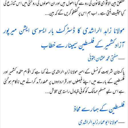
متعلق بین الاقوامی قانون کی رو سے کیا اصول ہیں اور ان اصولوں کی روشنی میں اس تنازع کی
کیا حیثیت بنتی ہے۔ اب ہم اس پر گفتگو کریں گے کہ بین...
مولانا زاہد الراشدی کا ڈسٹرکٹ بار ایسوسی ایشن میرپور
آزادکشمیر کے فلسطین سیمینار سے خطاب
―
مفتی محمد عثمان جتوئی
پاکستان شریعت کونسل کے امیر مولانا زاہد الراشدی نے کہا ہے کہ اقوام متحدہ کشمیر اور
فلسطین کے بارے میں اپنے فیصلوں اور قراردادوں پر عملدرآمد کرانے میں ناکام ہو گئی
ہے اس لیے مسلم ممالک کو کوئی متبادل راستہ ہی تلاش...
فلسطین کے ہمارے محاذ
―
مولانا ابوعمار زاہد الراشدی