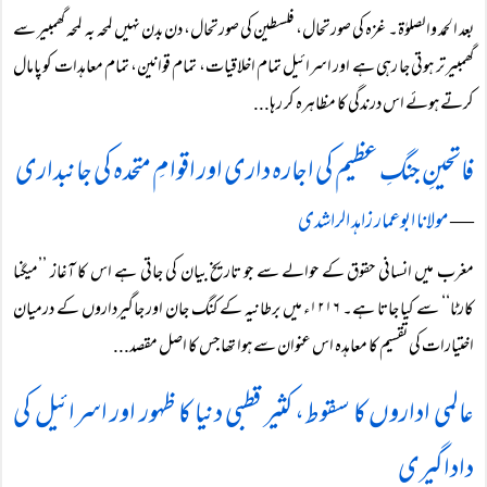
بعد الحمد والصلوٰۃ۔ غزہ کی صورتحال، فلسطین کی صورتحال، دن بدن نہیں لمحہ بہ لمحہ گھمبیر سے
گھمبیر تر ہوتی جا رہی ہے اور اسرائیل تمام اخلاقیات، تمام قوانین، تمام معاہدات کو پامال
کرتے ہوئے اس درندگی کا مظاہرہ کر رہا...
فاتحینِ جنگِ عظیم کی اجارہ داری اور اقوامِ متحدہ کی جانبداری
―
مولانا ابوعمار زاہد الراشدی
مغرب میں انسانی حقوق کے حوالے سے جو تاریخ بیان کی جاتی ہے اس کا آغاز ’’میگنا
کارٹا‘‘ سے کیا جاتا ہے۔ ۱۲۱۶ء میں برطانیہ کے کنگ جان اور جاگیرداروں کے درمیان
اختیارات کی تقسیم کا معاہدہ اس عنوان سے ہوا تھا جس کا اصل مقصد...
عالمی اداروں کا سقوط، کثیر قطبی دنیا کا ظہور اور اسرائیل کی
داداگیری