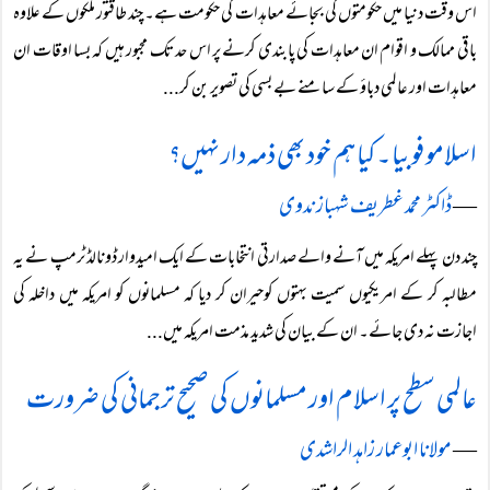
اس وقت دنیا میں حکومتوں کی بجائے معاہدات کی حکومت ہے۔ چند طاقتور ملکوں کے علاوہ
باقی ممالک و اقوام ان معاہدات کی پابندی کرنے پر اس حد تک مجبور ہیں کہ بسا اوقات ان
معاہدات اور عالمی دباؤ کے سامنے بے بسی کی تصویر بن کر...
اسلامو فوبیا ۔ کیا ہم خود بھی ذمہ دار نہیں؟
―
ڈاکٹر محمد غطریف شہباز ندوی
چند دن پہلے امریکہ میں آنے والے صدارتی انتخابات کے ایک امیدوار ڈونالڈ ٹرمپ نے یہ
مطالبہ کر کے امریکیوں سمیت بہتوں کوحیران کر دیا کہ مسلمانوں کو امریکہ میں داخلہ کی
اجازت نہ دی جائے۔ ان کے بیان کی شدید مذمت امریکہ میں...
عالمی سطح پر اسلام اور مسلمانوں کی صحیح ترجمانی کی ضرورت
―
مولانا ابوعمار زاہد الراشدی