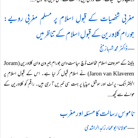
ذریعے واضح تعلیمات امت کو دی ہیں۔ امت کے اعلیٰ ترین دماغوں،...
مغربی شخصیات کے قبولِ اسلام پر مسلم مغربی رویے:
جورام کلاورین کے قبولِ اسلام کے تناظر میں
―
ڈاکٹر محمد شہباز منج
ہالینڈ کے معروف اسلام مخالف ڈچ سیاست دان جورام جیرون وان کلاورین (Joram
Jaron van Klaveren) نے اسلام قبول کر لیا ہے۔ اس کے قبولِ اسلام پر
الیکٹرانک، پرنٹ اور سوشل میڈیا پر بہت سی خبریں آ رہی ہیں۔ راقم کو کلاورین کے
حوالے سے کچھ...
ناموس رسالت کا مسئلہ اور مغرب
―
مولانا ابوعمار زاہد الراشدی