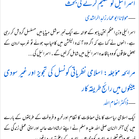
اسرائیل کو تسلیم کرنے کی بحث
―
مولانا ابوعمار زاہد الراشدی
اسرائیلی وزیراعظم نتن یاہو کے حوالہ سے ایک خبر سوشل میڈیا میں مسلسل گردش کر رہی
ہے، انہوں نے کہا ہے کہ اگر وہ آئندہ الیکشن میں کامیاب ہوئے تو غرب اردن کے
بعض علاقوں کو وہ باقاعدہ اسرائیل میں شامل کر لیں گے۔ اسرائیل کی...
مرابحہ مؤجلہ: اسلامی نظریاتی کونسل کی تجویز اور غیر سودی
بینکوں میں رائج طریقہ کار
―
ڈاکٹر انعام اللہ
ایک اسلامی ریاست کا مالی معاملات کا نظام اور خرید و فروخت کے طریقوں کے بارے
میں نبی آخر الزمان صلی اللہ علیہ و سلم نے اپنے ارشادات عالیہ اور اپنی عملی زندگی کے