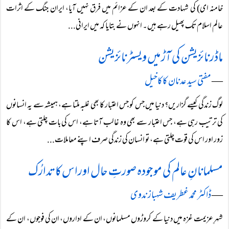
خامنہ ای) کی شہادت کے بعد ان کے عزائم میں فرق نہیں آیا، ایران جنگ کے اثرات
عالم اسلام تک پھیل رہے ہیں۔ انہوں نے بتایا کہ میں ایرانی...
ماڈرنائزیشن کی آڑ میں ویسٹرنائزیشن
―
مفتی سید عدنان کاکاخیل
لوگ زندگی کیسے گزاریں؟ دنیا میں جس کو جس اعتبار کا بھی غلبہ ملتا ہے، ہمیشہ سے یہ انسانوں
کی ترتیب رہی ہے، جس اعتبار سے بھی وہ غالب آتا ہے، اس کی بات چلتی ہے، اس کا
زور اور اس کی قوت چلتی ہے، تو انسان کی زندگی صرف اپنے معاملات...
مسلمانانِ عالم کی موجودہ صورتِ حال اوراس کا تدارُک
―
ڈاکٹر محمد غطریف شہباز ندوی
شہرِ عزیمت غزہ میں دنیا کے کروڑوں مسلمانوں، ان کے اداروں، ان کی فوجوں، ان کے