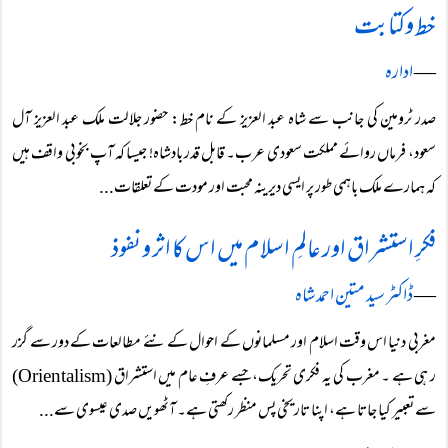
خط وکتابت
―
ادارہ
صدر ٹرومین کی جانب سے شاہ عبد العزیز کے نام خط: حضور جلالت ملک عبد العزیز آل
سعود، فرماں روائے مملکت سعودی عرب۔ قابل قدر بادشاہ! جیسا کہ آپ بخوبی واقف ہیں
کہ ہمارے ملک باہمی طور پر ایسی دیرینہ محبت اور مودت کے تعلقات...
فکرِ استشراق اور عالمِ اسلام میں اس کا اثر و نفوذ
―
ڈاکٹر سید متین احمد شاہ
مغربی دنیا اس وقت اسلام اور مسلمانوں کے احوال کے نئے مطالعات کے دور سے گزر
ر ہی ہے ۔ مغرب کی یہ فکری تحریک، جسے عرفِ عام میں استشراق (Orientalism)
سے تعبیر کیا جاتا ہے، اپنا تاریخی پس منظر رکھتی ہے۔ آٹھویں صدی عیسوی سے...