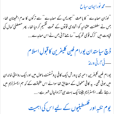
―
محمد نور ایمان سیاح
’’لوزان معاہدے‘‘ کا باعث ’’سیوریس کے معاہدے‘‘ سے ترکوں کا عدم اطمینان تھا،
جس نے سلطنت عثمانیہ کو اتحادی قوتوں کے تحت تقسیم کر دیا تھا۔ پھر مصطفیٰ کمال کی
قیادت میں ’’ترک قومی تحریک‘‘ سامنے آئی جس نے اس معاہدے...
ڈچ سیاستدان یورام فین کلیفرین کا قبولِ اسلام
―
ٹی آر ٹی ورلڈ
یورام فین کلیفرین: میری پرورش ایک کافی پروٹسٹنٹ ماحول میں اور ایک روایتی خاندان
میں ہوئی تھی۔ یہ کافی معمول کے مطابق تھا سوائے اس حقیقت کے کہ ہم ایمسٹرڈیم میں
رہتے تھے۔ ایمسٹرڈیم یقیناً‌ ایک بہت ہی آزاد خیال شہر ہے،...
یوم نکبہ اور فلسطینیوں کے لیے اس کی اہمیت