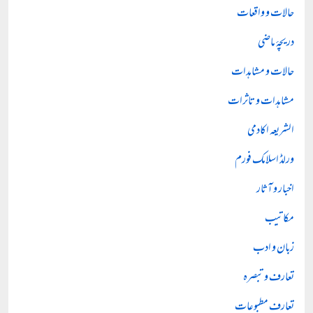
حالات و واقعات
دریچۂ ماضی
حالات و مشاہدات
مشاہدات و تاثرات
الشریعہ اکادمی
ورلڈ اسلامک فورم
اخبار و آثار
مکاتیب
زبان و ادب
تعارف و تبصرہ
تعارف مطبوعات