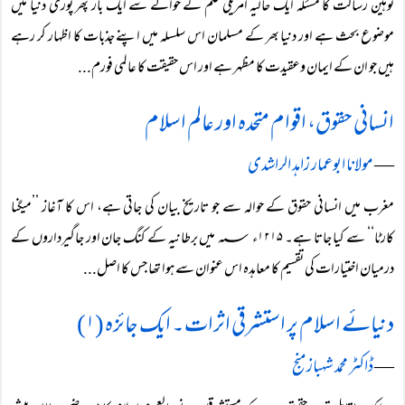
توہین رسالت کا مسئلہ ایک حالیہ امریکی فلم کے حوالے سے ایک بار پھر پوری دنیا میں
موضوع بحث ہے اور دنیا بھر کے مسلمان اس سلسلہ میں اپنے جذبات کا اظہار کر رہے
ہیں جو ان کے ایمان وعقیدت کا مظہر ہے اور اس حقیقت کا عالمی فورم...
انسانی حقوق، اقوام متحدہ اور عالم اسلام
―
مولانا ابوعمار زاہد الراشدی
مغرب میں انسانی حقوق کے حوالہ سے جو تاریخ بیان کی جاتی ہے، اس کا آغاز ’’میگنا
کارٹا‘‘ سے کیا جاتا ہے۔ ۱۲۱۵ء ؁ میں برطانیہ کے کنگ جان اور جاگیرداروں کے
درمیان اختیارات کی تقسیم کا معاہدہ اس عنوان سے ہوا تھا جس کا اصل...
دنیائے اسلام پر استشرقی اثرات ۔ ایک جائزہ (۱)
―
ڈاکٹر محمد شہباز منج