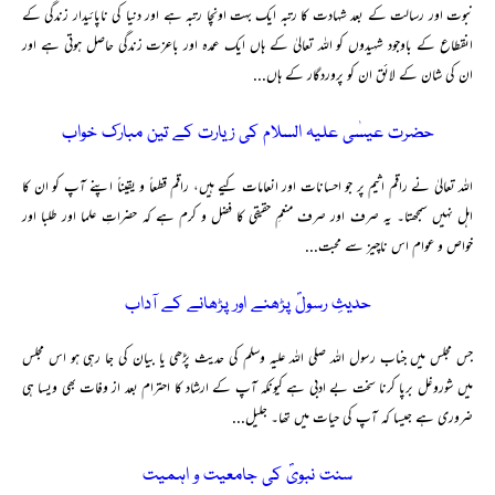
نبوت اور رسالت کے بعد شہادت کا رتبہ ایک بہت اونچا رتبہ ہے اور دنیا کی ناپائیدار زندگی کے
انقطاع کے باوجود شہیدوں کو اللہ تعالیٰ کے ہاں ایک عمدہ اور باعزت زندگی حاصل ہوتی ہے اور
ان کی شان کے لائق ان کو پروردگار کے ہاں...
حضرت عیسٰی علیہ السلام کی زیارت کے تین مبارک خواب
اللہ تعالیٰ نے راقم اثیم پر جو احسانات اور انعامات کیے ہیں، راقم قطعاً‌ و یقیناً‌ اپنے آپ کو ان کا
اہل نہیں سمجھتا۔ یہ صرف اور صرف منعمِ حقیقی کا فضل و کرم ہے کہ حضراتِ علما اور طلبا اور
خواص و عوام اس ناچیز سے محبت...
حدیثِ رسولؐ پڑھنے اور پڑھانے کے آداب
جس مجلس میں جناب رسول اللہ صلی اللہ علیہ وسلم کی حدیث پڑھی یا بیان کی جا رہی ہو اس مجلس
میں شوروغل برپا کرنا سخت بے ادبی ہے کیونکہ آپ کے ارشاد کا احترام بعد از وفات بھی ویسا ہی
ضروری ہے جیسا کہ آپ کی حیات میں تھا۔ جلیل...
سنت نبویؐ کی جامعیت و اہمیت