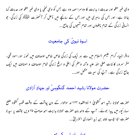
وحی غیر متلو اور حدیث: ہدایت کا دوسرا حصہ وہ ہے جس کو وحی خفی یا وحی غیر متلو اور حدیث کہا
جاتا ہے، اور جس کی رہبری میں اور جس کے سانچے میں ڈھل کر آنحضرت ﷺ کی زندگی، جو
انسانی زندگی کے تمام پہلوؤں اور تمام شعبوں کی جامع...
اسوۂ نبویؐ کی جامعیت
دیگر انبیاء کرام علیہم السلام میں سے ہر ایک کی زندگی خاص خاص اوصاف میں نمونہ اور اسوہ تھی،
مگر سرورِ کائنات صلی اللہ علیہ وآلہ وسلم کی اعلیٰ و ارفع زندگی تمام اوصاف و اصناف میں ایک
جامع زندگی ہے۔ آپؐ کی سیرت مکمل اور...
حضرت مولانا رشید احمد گنگوہیؒ اور جہادِ آزادی
حضرت مولانا رشید احمد گنگوہیؒ ۶ ذوالقعدہ ۱۲۴۴ھ سوموار کے دن چاشت کے وقت قصبہ گنگوہ ضلع
سہارنپور میں پیدا ہوئے۔ آپ کے والد ماجد حضرت مولانا ہدایت احمد صاحبؒ ۳۵ ویں پشت پر سیدنا
حضرت ابو ایوب خالد بن زید انصاری الخزرجیؓ...