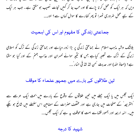
دیں کہ ہر ایک کو عمل کرنا پڑے گا اور تب جا کر کہیں نجات نصیب ہو سکتی ہے۔ جب ہر ایک
کے لیے عمل ضروری ٹھہرا تو پھر کفارے کا سوال کہاں سے؟ اور...
جماعتی زندگی کا مفہوم اور اس کی اہمیت
بلاشک وشبہ مذہب اسلام نے جماعتی زندگی پر بڑا زور دیاہے اور جماعتی زندگی کے ترک کو اسلامی
زندگی کے ترک سے تعبیر کیاہے جس کا نتیجہ سوائے خسران اور عذاب جہنم کے اور کیا ہو سکتا
ہے؟ (معاذ اللہ) اور حدیث ’من شذ شذ فی النار‘...
تین طلاقوں کے بارے میں جمہور علماء کا موقف
ایک مجلس میں یا ایک جملے میں تین طلاقوں کے وقوع کے بارے میں بحث ایک عرصے سے
’الشریعہ‘ کے صفحات میں جاری ہے اور مختلف حضرات کے مضامین اس سلسلے میں شائع ہو چکے
ہیں۔ ائمہ اربعہ اور جمہور فقہاے امت کا موقف یہ ہے کہ ایک مجلس...
شہید کا درجہ