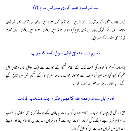
ہم نے تمام عمر گزاری ہے اس طرح (۲)
زمانہ طالب علمی کے واقعات۔ الحمد للہ میں نے آج تک سینما نہیں دیکھا اور آئندہ بھی اللہ تعالیٰ
حفاظت فرمائے، کیونکہ ہمار ا یہ ذہن بنایا گیا تھا کہ تھیٹر نہیں دیکھنا، سینما نہیں دیکھنا۔ والد محترم
کی ڈاڑھی سنت کے مطابق...
تعلیم سے متعلق ایک سوال نامہ کا جواب
(ماہنامہ ’عزم نو‘ لاہور کی طرف ملک کے نظام تعلیم کے حوالے سے ایک سوال نامہ مشاہیر اہل
علم کو بھیجا گیا اور ان کی طرف سے موصولہ جواب ماہنامہ ’عزم نو‘ کے تعلیم نمبر میں شائع کیے
گئے۔ یہ سوال نامہ اور حضرت مولانا محمد...
امام اہل سنت رحمہ اللہ کا دینی فکر ۔ چند منتخب افادات
حق وباطل کی پہچان کا طریقہ۔ ’’عوام الناس کو یہ بات پریشان کیے ہوئے کہ جو بھی اسلامی یا منسوب
بہ اسلام فرقہ اپنے مسلک کی طرف دعوت دیتا ہے تو وہ قرآن وحدیث ہی کا نام لیتا اور اپنے
استدلال میں قرآن وحدیث ہی کو پیش کرتا...