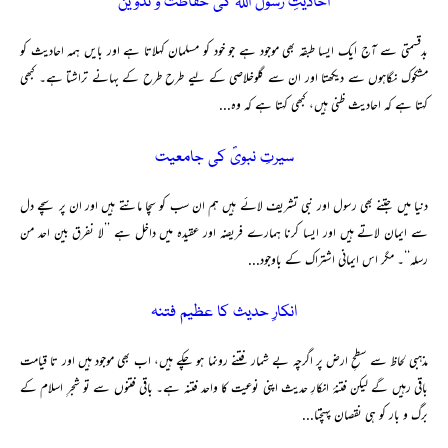
احادیثِ رسول اللہؐ کی حفاظت و تدوین
بدقسمتی سے آج ایک ایسا طبقہ بھی موجود ہے جو خود کو مسلمان کہلاتا ہے اور بایں ہمہ احادیث کو
مشکوک نگاہوں سے دیکھتا اور ان سے گلوخلاصی کے لیے طرح طرح کے بہانے تراشتا ہے۔ کبھی
کہتا ہے کہ احادیث ظنی ہیں، کبھی کہتا ہے کہ وہ...
سیرتِ نبویؐ کی جامعیت
دنیا میں جتنے بھی رسول اور نبی تشریف لائے ہیں ہم ان سب کو سچا مانتے ہیں اور ان پر سچے دل
سے ایمان لاتے ہیں اور ایسا کرنا ہمارے فریضہ اور عقیدہ میں داخل ہے ’’لا نفرق بین احد من
رسلہ‘‘۔ مگر اس ایمانی اشتراک کے باوجود...
انکارِ حدیث کا عظیم فتنہ
مذہبی لحاظ سے سطحِ ارض پر اگرچہ بے شمار فتنے رونما ہو چکے ہیں، اب بھی موجود ہیں اور تا قیامت
باقی رہیں گے لیکن فتنۂ انکارِ حدیث اپنی نوعیت کا واحد فتنہ ہے۔ باقی فتنوں سے تو شجرِ اسلام کے
برگ و بار کو ہی نقصان پہنچتا...