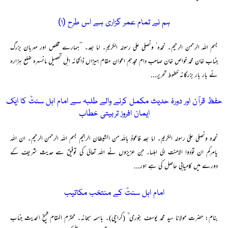
ہم نے تمام عمر گزاری ہے اس طرح (۱)
بسم اللہ الرحمن الرحیم۔ نحمدہ‘ ونصلی علی رسولہ الکریم۔ اما بعد۔ ’’ہمارے مخلص اور مہربان بزرگ
جناب خان محمد خواص خان صاحب دام مجدہم اعوان مقام ہیڑاں ڈاکخانہ اہل تحصیل مانسہرہ ضلع ہزارہ
نے بار بار بزرگانہ خطوط تحریر...
حفظ قرآن اور دورۂ حدیث مکمل کرنے والے طلبہ سے امام اہل سنتؒ کا ایک
ایمان افروز تربیتی خطاب
نحمدہ ونصلی علیٰ رسولہ الکریم۔ اما بعد فاعوذ باللہ من الشیطان الرجیم بسم اللہ الرحمن الرحیم۔ ان اللہ
یامرکم ان تؤدوا الامنت الی اہلہا۔ جن عزیزوں نے اللہ تعالیٰ کی توفیق سے حدیث شریف کے
دورے میں کامیابی حاصل کی ہے اور...
امام اہل سنتؒ کے منتخب مکاتیب
بنام: حضرت مولانا سید محمد یوسف بنوری ؒ (کراچی)۔ باسمہ سبحانہ۔ محترم المقام شیخ الحدیث جناب