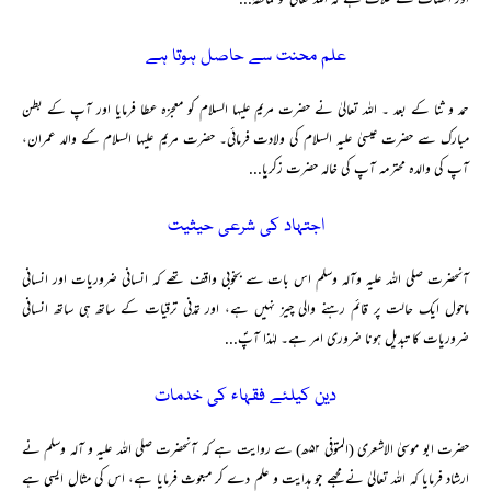
اور انصاف کے خلاف ہے کہ اللہ تعالیٰ کو کماحقہٗ...
علم محنت سے حاصل ہوتا ہے
حمد و ثنا کے بعد ۔ اللہ تعالیٰ نے حضرت مریم علیہا السلام کو معجزہ عطا فرمایا اور آپ کے بطن
مبارک سے حضرت عیسیٰ علیہ السلام کی ولادت فرمائی۔ حضرت مریم علیہا السلام کے والد عمران،
آپ کی والدہ محترمہ آپ کی خالہ حضرت زکریا...
اجتہاد کی شرعی حیثیت
آنحضرت صلی اللہ علیہ وآلہ وسلم اس بات سے بخوبی واقف تھے کہ انسانی ضروریات اور انسانی
ماحول ایک حالت پر قائم رہنے والی چیز نہیں ہے، اور تمدنی ترقیات کے ساتھ ہی ساتھ انسانی
ضروریات کا تبدیل ہونا ضروری امر ہے۔ لہٰذا آپؐ...
دین کیلئے فقہاء کی خدمات
حضرت ابو موسیٰ الاشعری (المتوفی ۵۲ھ) سے روایت ہے کہ آنحضرت صلی اللہ علیہ و آلہ وسلم نے
ارشاد فرمایا کہ اللہ تعالیٰ نے مجھے جو ہدایت و علم دے کر مبعوث فرمایا ہے، اس کی مثال ایسی ہے