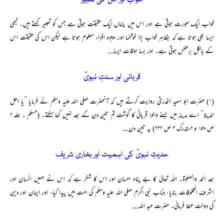
خواب اور اس کی تعبیر
خواب ایک صورت ہوتی ہے اور اس میں پنہاں ایک حقیقت ہوتی ہے جس کو تعبیر کہتے ہیں۔ کبھی
ایسا بھی ہوتا ہے کہ بظاہر خواب بڑا خوشنما اور مژدہ افزاء معلوم ہوتا ہے لیکن اس کی حقیقت اس
کے بالکل برعکس ہوتی ہے۔ اور بسا اوقات ایسا...
قربانی اور سنتِ نبویؐ
(۱) حضرت ابو سعید الخدریؓ روایت کرتے ہیں کہ آنحضرت صلی اللہ علیہ وسلم نے فرمایا ’’یا اھل
المدینۃ‘‘ اے مدینہ میں بسنے والو! قربانی کا گوشت تم تین دن کے بعد نہیں کھا سکتے۔ (مسلم ۔ جلد ۲
ص ۱۵۸ و مستدرک ۴ ص ۲۳۲) یہ تین دن...
حدیثِ نبویؐ کی اہمیت اور بخاری شریف
بعد الحمد والصلوٰۃ۔ اللہ تعالیٰ کا بے پناہ احسان اور اس کا شکر ہے کہ اس نے ہمیں انسان اور
اشرف المخلوقات بنایا، جناب نبی اکرم صلی اللہ علیہ وسلم کی امت میں پیدا کیا، اور ایمان اور دین
کی دولت عطا فرمائی۔ حضرت عبد اللہ...