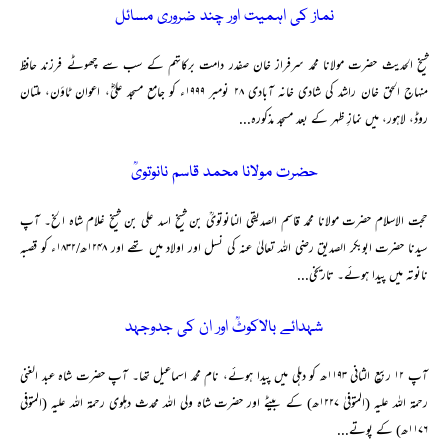
نماز کی اہمیت اور چند ضروری مسائل
شیخ الحدیث حضرت مولانا محمد سرفراز خان صفدر دامت برکاتہم کے سب سے چھوٹے فرزند حافظ
منہاج الحق خان راشد کی شادی خانہ آبادی ۲۸ نومبر ۱۹۹۹ء کو جامع مسجد علیؓ، اعوان ٹاؤن، ملتان
روڈ، لاہور، میں نمازِ ظہر کے بعد مسجد مذکورہ...
حضرت مولانا محمد قاسم نانوتویؒ
حجت الاسلام حضرت مولانا محمد قاسم الصدیقی النانوتویؒ بن شیخ اسد علی بن شیخ غلام شاہ الخ۔ آپ
سیدنا حضرت ابوبکر الصدیق رضی اللہ تعالیٰ عنہ کی نسل اور اولاد میں تھے اور ۱۲۴۸ھ/۱۸۳۲ء کو قصبہ
نانوتہ میں پیدا ہوئے۔ تاریخی...
شہدائے بالاکوٹؒ اور ان کی جدوجہد
آپ ۱۲ ربیع الثانی ۱۱۹۳ھ کو دہلی میں پیدا ہوئے، نام محمد اسماعیل تھا۔ آپ حضرت شاہ عبد الغنی
رحمۃ اللہ علیہ (المتوفیٰ ۱۲۲۷ھ) کے بیٹے اور حضرت شاہ ولی اللہ محدث دہلوی رحمۃ اللہ علیہ (المتوفی
۱۱۷۶ھ) کے پوتے...