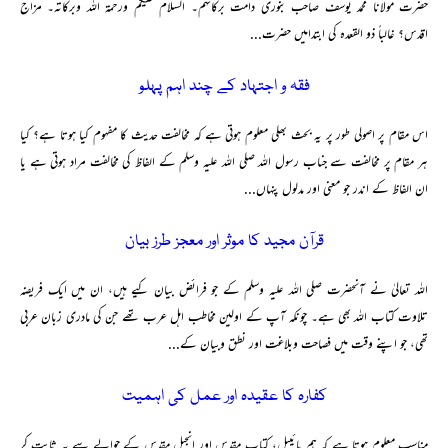
حضرت مولانا محمد یوسف صاحب بنوری دامت برکاتہم۔ السلام علیکم ورحمۃ اللہ وبرکاتہ۔ مزاج
اقدس؟ غالباً ذو القعدہ کی ابتدامیں حضرت...
فقہ و اجتہاد کے چند اہم پہلو
اس مقام پر اصولی طور پر یہ بحث بھلی معلوم ہوتی ہے کہ مخالفت حدیث کا مفہوم کیا ہوتا ہے؟ کیا
ہر مقام پر مخالفت سے جناب رسول اللہ صلی اللہ علیہ وسلم کے الفاظ کی مخالفت مراد ہوتی ہے یا
ان الفاظ کے اندر جو معنی اور مدلول پنہاں...
قرآن مجید کا موثر اور معجز طرز بیان
اللہ تعالیٰ نے آنحضرت صلی اللہ علیہ وسلم کے جو فرائض بیان کیے ہیں، ان میں ایک فریضہ
تلاوت کتاب اللہ بھی ہے۔ چونکہ آپ کے اولین مخاطب اہل عرب تھے جن کی مادری زبان عربی
تھی، جو اپنے وقت میں فصاحت وبلاغت اور نطق وبیان کے...
کفارہ کا عقیدہ اور عمل کی اہمیت
مناسب معلوم ہوتا ہے کہ ہم بائیبل، کتاب مقدس اور انجیل مقدس کے حوالے سے یہ ثابت کر