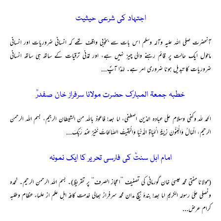
اجتہاد کی شرعی حیثیت
آنحضرت صلی اللہ علیہ وآلہ وسلم اس بات سے بخوبی واقف تھے کہ انسانی ضروریات اور انسانی
ماحول ایک حالت پر قائم رہنے والی چیز نہیں ہے، اور تمدنی ترقیات کے ساتھ ہی ساتھ انسانی
ضروریات کا تبدیل ہونا ضروری امر ہے۔ لہٰذا آپؐ...
خطبہ جمعۃ المبارک حضرت مولانا سرفراز خان صفدرؒ
الحمد للہ وکفی وسلام علی عبادہ الذین اصطفی، اما بعد! فاعوذ باللہ من الشیطان الرجیم، بسم اللہ الرحمن
الرحیم، الْمَالُ وَالْبَنُونَ زِیْنَۃُ الْحَیَاۃِ الدُّنْیَا وَالْبٰقِیٰتُ الصَّالِحَاتُ خَیْْرٌ عِندَ رَبِّکَ...
امام اہل سنتؒ کی فارسی تحریر کا ایک نمونہ
(مولانا مفتی محمد عیسیٰ خان گورمانی کی تصنیف ’’اعجاز الصرف‘‘ پر تقریظ)۔ بسم اللہ الرحمن الرحیم۔ نحمدہ
ونصلی علیٰ رسولہ الکریم اما بعد! بندۂ ہیچ مدان محمد سرفراز بعالی خدمت کافہ اہل علم از علماء عظام وطلبہ
کرام عرض...