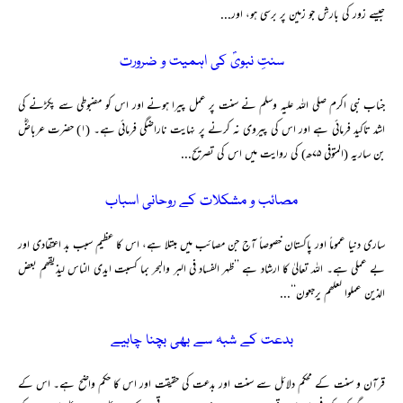
جیسے زور کی بارش جو زمین پر برسی ہو، اور...
سنتِ نبویؐ کی اہمیت و ضرورت
جناب نبی اکرم صلی اللہ علیہ وسلم نے سنت پر عمل پیرا ہونے اور اس کو مضبوطی سے پکڑنے کی
اشد تاکید فرمائی ہے اور اس کی پیروی نہ کرنے پر نہایت ناراضگی فرمائی ہے۔ (۱) حضرت عرباضؓ
بن ساریہ (المتوفی ۷۵ھ) کی روایت میں اس کی تصریح...
مصائب و مشکلات کے روحانی اسباب
ساری دنیا عموماً اور پاکستان خصوصاً آج جن مصائب میں مبتلا ہے، اس کا عظیم سبب بد اعتقادی اور
بے عملی ہے۔ اللہ تعالیٰ کا ارشاد ہے ’’ظہر الفساد فی البر والبحر بما کسبت ایدی الناس لیذیقھم بعض
الذین عملوا لعلھم یرجعون‘‘...
بدعت کے شبہ سے بھی بچنا چاہیے
قرآن و سنت کے محکم دلائل سے سنت اور بدعت کی حقیقت اور اس کا حکم واضح ہے۔ اس کے