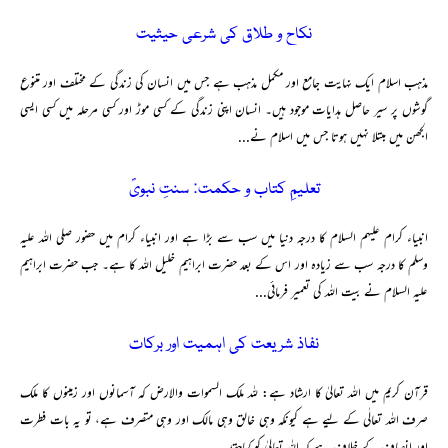
نکاح و طلاق کی شرعی حیثیت
مذہب اسلام ایک نہایت جامع اور مکمل مذہب ہے جس میں انسان کی زندگی کے مختلف اور متنوع
گوشوں پر سیر حاصل ہدایات موجود ہیں۔ انسان اپنی زندگی کے کسی موڑ اور کسی مرحلہ میں کسی ایسی
الجھن میں مبتلا نہیں ہوتا جس میں اسلام نے...
تعلیمِ کتاب و حکمت: سنتِ نبویؐ
انبیاء کرام علیہم السلام کا درجہ دنیا میں سب سے بڑا ہے اور انبیاء کرام میں حضور صلی اللہ علیہ
وسلم کا درجہ سب سے زیادہ اور اس کے بعد حضرت ابراہیم خلیل اللہ کا ہے۔ جب حضرت ابراہیم
علیہ السلام نے بیت اللہ کی تعمیر فرمائی...
نفاذ شریعت کی اہمیت اور برکات
قرآن کریم میں اللہ تعالیٰ کا ارشاد ہے: للہ ملک السموات والارض کہ آسمانوں اور زمینوں کا ملک
صرف اللہ تعالٰی کے لیے ہے کیونکہ وہی خالق وہی مالک اور وہی متصرف ہے، تو یہ بات فطرت