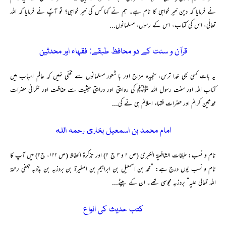
نے فرمایا کہ دین خیر خواہی کا نام ہے۔ ہم نے کہا کس کی خیر خواہی؟ تو آپؐ نے فرمایا کہ اللہ
تعالٰی، اس کی کتاب، اس کے رسول، مسلمانوں...
قرآن و سنت کے دو محافظ طبقے: فقہاء اور محدثین
یہ بات کسی بھی خدا ترس، سنجیدہ مزاج اور با شعور مسلمانوں سے مخفی نہیں کہ عالم اسباب میں
کتاب اللہ اور سنت رسول اللہ ﷺ کی روایتی اور درایتی حیثیت سے حفاظت اور نگرانی حضرات
محدثین کرامؒ اور حضرات فقہاء اسلامؒ ہی نے کی...
امام محمد بن اسمعیل بخارى رحمہ الله
نام و نسب: طبقات الشافعیۃ الکبری (ص ۲ و ۳ ج ۲) اور تذکرۃ الحفاظ (ص ۱۲۲، ج۲) میں آپ کا
نام و نسب یوں درج ہے: ”محمد بن اسمعیل بن ابراہیم بن المغیرة بن بردزبہ بن بذذبہ جعفی رحمۃ
اللہ تعالیٰ علیہ“ بردزبہ مجوسی تھے۔ ان کے بیٹے...
کتب حدیث کی انواع