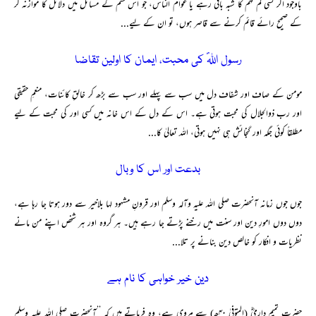
باوجود اگر کسی کم فہم کا شبہ باقی رہے یا عوام الناس، جو اس قسم کے مسائل میں دلائل کا موازنہ کر
کے صحیح رائے قائم کرنے سے قاصر ہوں، تو ان کے لیے...
رسول اللہؐ کی محبت، ایمان کا اولین تقاضا
مومن کے صاف اور شفاف دل میں سب سے پہلے اور سب سے بڑھ کر خالقِ کائنات، منعمِ حقیقی
اور رب ذوالجلال کی محبت ہوتی ہے۔ اس کے دل کے اس خانہ میں کسی اور کی محبت کے لیے
مطلقاً کوئی جگہ اور گنجائش ہی نہیں ہوتی، اللہ تعالیٰ کا...
بدعت اور اس کا وبال
جوں جوں زمانہ آنحضرت صلی اللہ علیہ وآلہ وسلم اور قرونِ مشہود لہا بلاخیر سے دور ہوتا جا رہا ہے،
دوں دوں امورِ دین اور سنت میں رخنے پڑتے جا رہے ہیں۔ ہر گروہ اور ہر شخص اپنے من مانے
نظریات و افکار کو خالص دین بنانے پر تلا...
دین خیر خواہی کا نام ہے
حضرت تمیم دارمیؓ (المتوفیٰ ۴۰ھ) سے مروی ہے، وہ فرماتے ہیں کہ ’’آنحضرت صلی اللہ علیہ وسلم