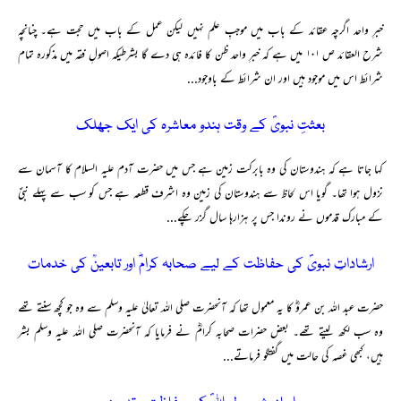
خبرِ واحد اگرچہ عقائد کے باب میں موجبِ علم نہیں لیکن عمل کے باب میں حجت ہے۔ چنانچہ
شرح العقائد ص ۱۰۱ میں ہے کہ خبرِ واحد ظن کا فائدہ ہی دے گا بشرطیکہ اصولِ فقہ میں مذکورہ تمام
شرائط اس میں موجود ہیں اور ان شرائط کے باوجود...
بعثتِ نبویؐ کے وقت ہندو معاشرہ کی ایک جھلک
کہا جاتا ہے کہ ہندوستان کی وہ بابرکت زمین ہے جس میں حضرت آدم علیہ السلام کا آسمان سے
نزول ہوا تھا۔ گویا اس لحاظ سے ہندوستان کی زمین وہ اشرف قطعہ ہے جس کو سب سے پہلے نبیؑ
کے مبارک قدموں نے روندا جس پر ہزارہا سال گزر چکے...
ارشاداتِ نبویؐ کی حفاظت کے لیے صحابہ کرامؓ اور تابعینؒ کی خدمات
حضرت عبد اللہ بن عمروؓ کا یہ معمول تھا کہ آنحضرت صلی اللہ تعالیٰ علیہ وسلم سے وہ جو کچھ سنتے تھے
وہ سب لکھ لیتے تھے۔ بعض حضرات صحابہ کرامؓ نے فرمایا کہ آنحضرت صلی اللہ علیہ وسلم بشر
ہیں، کبھی غصہ کی حالت میں گفتگو فرماتے...