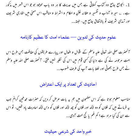
1۔ الجوامع جامع وہ کتاب کہلاتی ہے جس میں حدیث کا ہر وہ باب موجود ہو جو اس شعر میں مذکور
ہے۔ ؎ سیر و آداب و تفسیر و عقائد فتن و احکام و اشراط و مناقب اس معنی میں بخاری شریف
اور ترمذی شریف تو بالاتفاق جامع ہیں، البتہ...
علومِ حدیث کی تدوین — علماء امت کا عظیم کارنامہ
آنحضرت صلی اللہ تعالٰی علیہ وسلم کے اقوال و افعال اور پیارے طریقوں کی حفاظت جس طرح اس
امتِ مرحومہ نے کی ہے دنیا کی کسی قوم میں اس کی نظیر نہیں ملتی۔ آنحضرت صلی اللہ علیہ وسلم
نے جس طرح جھوٹی اور غلط بات آپ کی طرف منسوب...
احادیث کی تعداد پر ایک اعتراض
مناسب معلوم ہوتا ہے کہ اس مضمون میں ہم یہ بات عرض کر دیں کہ حضراتِ محدثین کرامؒ جب
یہ فرماتے ہیں کہ فلاں کو دو لاکھ اور فلاں کو چھ لاکھ اور فلاں کو دس لاکھ احادیث یاد تھیں، تو اس
سے ان کی کیا مراد ہے؟ کم فہم یا کج بحث آدمی...
خبرِ واحد کی شرعی حیثیت