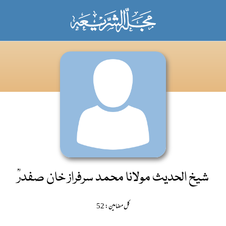
شیخ الحدیث مولانا محمد سرفراز خان صفدرؒ
کل مضامین: 52