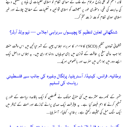
قائد اعظم محمد علی جناح مرحوم نے ملک کے معاشی نظام کو اسلامی تعلیمات کی بنیاد پر تشکیل دینے
کی ہدایت کی تھی، دستوری طور پر معیشت کو اسلامی قوانین و تعلیمات کے مطابق چلانے اور غیر
اسلامی سودی نظام کو جلد از جلد ختم کر...
شنگھائی تعاون تنظیم کا پچیسواں سربراہی اجلاس — نیو ورلڈ آرڈر؟
شنگھائی تعاون تنظیم (SCO) کا ۲۰۲۵ء کا سربراہ اجلاس چین کے شہر تیانجِن میں اس وقت منعقد
ہوا جب عالمی سطح پر طاقت کے توازن میں بڑی تبدیلیاں رونما ہو رہی ہیں۔ یہ اجلاس دراصل ایک
ایسے دور میں ہوا جس میں مغرب اور بالخصوص امریکہ...
برطانیہ، فرانس، کینیڈا، آسٹریلیا، پرتگال وغیرہ کی جانب سے فلسطینی
ریاست کی تسلیم
ستمبر کے تیسرے عشرے میں کئی مغربی ممالک نے فلسطین کو ایک باقاعدہ ریاست کے طور پر
تسلیم کرنے کا اہم فیصلہ کیا ہے۔ یہ پیشرفت ایک صدی پرانے تنازعے اور بحث کے تناظر میں
ایک سنگ میل کی حیثیت رکھتی ہے۔ برطانیہ، کینیڈا، آسٹریلیا...