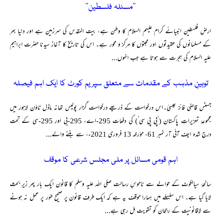
’’مسئلہ فلسطین‘‘
ارضِ فلسطین انبیائے کرام علیہم السلام کا وطن ہے، بیت المقدس کی سرزمین ہے اور دنیا بھر
کے مسلمانوں کی عقیدتوں اور محبتوں کا مرکز و محور ہے۔ اس کی تاریخ کا آغاز سیدنا حضرت ابراہیم
علیہ السلام کی ہجرت سے ہوتا ہے جب انہوں...
توہینِ مذہب کے مقدمات سے متعلق سپریم کورٹ کا ایک اہم فیصلہ
جسٹس قاضی فائز عیسیٰ۔اس درخواست کے ذریعے درخواست گزار پولیس تھانہ ماڈل ٹاؤن لاہور میں
مجموعۂ تعزیراتِ پاکستان (‘پی پی سی‘) کی دفعات 295-اے، 295-بی اور 295-سی کے تحت
درج شدہ ایف آئی آر نمبر 61، مؤرخہ 13 فروری 2021ء، سے بننے والے...
اہم قومی مسائل پر ملی مجلس شرعی کا موقف
سانحۂ سیالکوٹ کے حوالے سے ناموسِ رسالت صلی اللہ علیہ وسلم کا قانون ایک بار پھر زیرِ بحث
لایا گیا ہے۔ اس سلسلے میں ہمارا موقف یہ ہے کہ ایک طرف قانون پر صحیح طور پر عمل نہ ہونے
سے لاقانونیت کے رجحان کو تقویت مل رہی ہے...