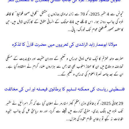
گلوبل صمود فلوٹیلا: غزہ کی جانب انسانی ہمدردی کا سمندری سفر
تیونس سے 4 ستمبر 2025ء کو 70 سے زائد امدادی جہازوں پر مشتمل ’’گلوبل صمود فلوٹیلا‘‘ کا قافلہ
غزہ کی جانب روانہ ہوا۔ اس قافلے میں 44 ممالک کے انسانی حقوق کے کارکنان شامل ہیں، جن
کا مقصد محصور فلسطینی عوام تک خوراک، پانی...
مولانا ابوعمار زاہد الراشدی کی تحریروں میں حضرت قارنؒ کا تذکرہ
حضرت والد محترمؒ کا ایک خاص ذوق تدریس و تعلیم کے دوران حنفیت اور دیوبندیت کے مسلکی
تعارف و دفاع میں ان کا ممتاز اسلوب بھی تھا جس سے ہزاروں علماء کرام نے استفادہ کیا ہے۔
ان کے بعد جامعہ نصرۃ العلوم کی تدریس و تعلیم کے...
فلسطینی ریاست کی ممکنہ تسلیم کا برطانوی فیصلہ اور اس کی مخالفت
29 جولائی 2025ء کو برطانوی وزیرِ اعظم کیئر اسٹارمر نے اعلان کیا ہے کہ اگر اسرائیل نے ستمبر
تک غزہ میں جنگ بندی، مغربی کنارے میں قبضے سے گریز، اور دو ریاستی حل کی جانب سنجیدہ
اقدامات نہ کیے تو برطانیہ اقوام متحدہ کی جنرل...