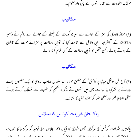
مسلکِ اہلحدیث سے تھا۔ انہوں نے بانی دارالعلوم...
مکاتیب
(۱) ممتاز قادری کی سزا کے حوالے سے سپریم کورٹ کے فیصلے کے حوالے سے راقم نے دسمبر
2015ء کے ’’الشریعہ‘‘ میں دلائل سے ثابت کیا کہ توہین رسالت پر سزائے موت کے قانون
کے ہوتے ہوئے، کسی شخص کا توہینِ رسالت کے کسی ملزم کوماورائے...
مکاتیب
(۱) آج کل سوشل میڈیا پر’داعش‘ کے متعلق مولانا سید سلمان صاحب ندوی کا ایک مضمون بڑے
پیمانے پر نشرکیا جا رہا ہے جس میں انھوں نے مذکورہ تنظیم کو سلفیت سے منسلک کرتے ہوئے
سلفی منہاج فکر اور سلفی علما کو سخت تنقید کا نشانہ...
پاکستان شریعت کونسل کا اجلاس
پاکستان شریعت کونسل کی مرکزی مجلس شوریٰ کا ایک اہم اجلاس 14 نومبر کو مرکز حافظ الحدیث