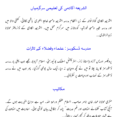
الشریعہ اکادمی کی تعلیمی سرگرمیاں
الشریعہ اکادمی گوجرانوالہ کے زیر انتظام مدرسہ الشریعہ ومسجد خدیجۃ الکبری ٰ ہاشمی کالونی، کنگنی والا میں
اور مدرسہ طیبہ ومسجد خورشید، کوروٹانہ میں سرگرم عمل ہیں۔ الشریعہ اکادمی کے ڈائریکٹر مولانا
زاہدالراشدی...
مدرسہ ڈسکورسز : علماء وفضلاء کے تاثرات
پروفیسر ادریس آزاد (استاذ زائر، انٹرنیشنل اسلامک یونیورسٹی، اسلام آباد)۔ مجھے جب پہلی بار مدرسہ
ڈسکورسز کا پتہ چلا تو میں نے کچھ دھیان نہ دیا۔ایک سال یونہی گزرگیا۔ پھر جب میں نے مدرسہ
ڈسکورسز کے نصاب اورمباحث پر نظرڈالی...
مکاتیب
مکرمی مولانا عمار خان ناصر صاحب۔ السلام علیکم ورحمۃ اللہ۔ امید ہے مزاج بخیریت ہوں گے۔
آپکی کتاب’’فقہائے احناف اور فہم حدیث‘‘ پڑھ کر ناقابل بیان خوشی ہوئی۔ احادیث میں احناف کی
بے شمار تاویلات دیکھ کر کبھی کبھار پریشانی...