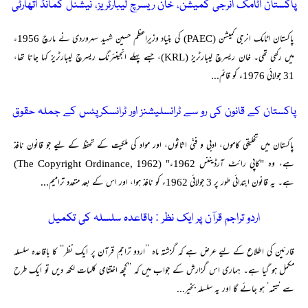
پاکستان اٹامک انرجی کمیشن، خان ریسرچ لیبارٹریز، نیشنل کمانڈ اتھارٹی
پاکستان اٹامک انرجی کمیشن (PAEC) کی بنیاد وزیرِاعظم حسین شہید سہروردی نے مارچ 1956ء
میں رکھی تھی۔ خان ریسرچ لیبارٹریز (KRL)، جسے پہلے انجینئرنگ ریسرچ لیبارٹریز کہا جاتا تھا،
31 جولائی 1976ء کو قائم...
پاکستان کے قانون کی رو سے ٹرانسلیشنز اور ٹرانسکرپٹس کے جملہ حقوق
پاکستان میں تخلیقی کاموں، ادبی و فنّی اثاثوں، اور مواد کی ملکیت کے تحفظ کے لیے جو قانون نافذ
ہے، وہ "کاپی رائٹ آرڈیننس 1962ء" (The Copyright Ordinance, 1962)
ہے۔ یہ قانون ابتدائی طور پر 3 جولائی 1962ء کو نافذ ہوا، اور اس کے بعد متعدد ترامیم...
اردو تراجم قرآن پر ایک نظر : باقاعدہ سلسلہ کی تکمیل
قارئین کی اطلاع کے لیے عرض ہے کہ گزشتہ ماہ ’’اردو تراجمِ قرآن پر ایک نظر‘‘ کا باقاعدہ سلسلہ
مکمل ہو گیا ہے۔ ہماری اس گزارش کے جواب میں کہ ’’کچھ اختتامی کلمات لکھ دیں تو ایک طرح
سے ’تتمہ‘ ہو جائے گا اور یہ سلسلہ بخیر...