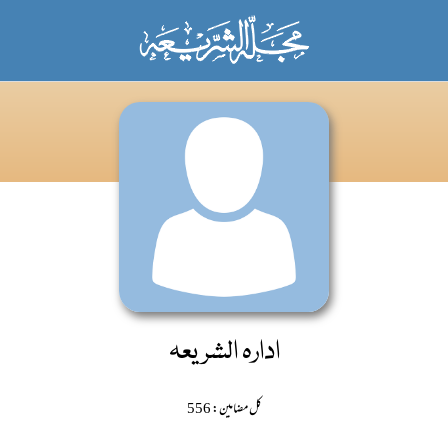
ادارہ الشریعہ
کل مضامین: 556