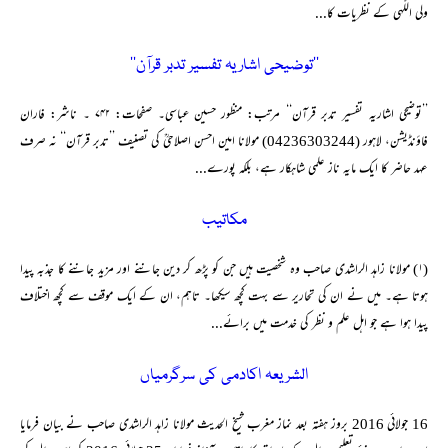
ولی اللّٰہی کے نظریات کا...
’’توضیحی اشاریہ تفسیر تدبر قرآن‘‘
’’توضیحی اشاریہ تفسیر تدبر قرآن‘‘ مرتب: منظور حسین عباسی۔ صفحات: ۷۴۲ ۔ ناشر: فاران
فاؤنڈیشن، لاہور (04236303244) مولانا امین احسن اصلاحیؒ کی تصنیف ’’تدبر قرآن‘‘ نہ صرف
عہد حاضر کا ایک مایہ ناز علمی شاہکار ہے، بلکہ پورے...
مکاتیب
(۱) مولانا زاہد الراشدی صاحب وہ شخصیت ہیں جن کو پڑھ کر دین جاننے اور مزید جاننے کا جذبہ پیدا
ہوتا ہے۔ میں نے ان کی تحاریر سے بہت کچھ سیکھا۔ تاہم، ان کے ایک موقف سے کچھ اختلاف
پیدا ہوا ہے جو اہل علم و نظر کی خدمت میں برائے...
الشریعہ اکادمی کی سرگرمیاں
16 جولائی 2016 بروز ہفتہ بعد نماز مغرب شیخ الحدیث مولانا زاہد الراشدی صاحب نے بیان فرمایا