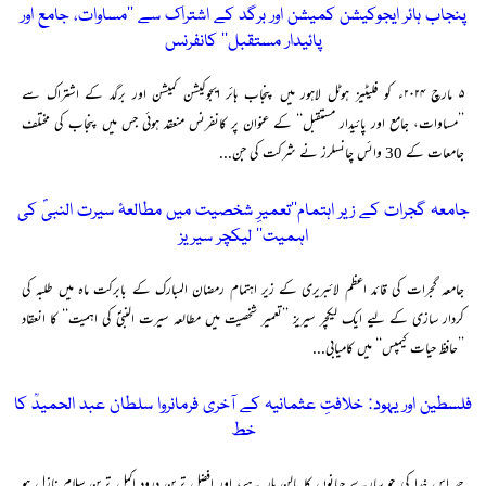
پنجاب ہائر ایجوکیشن کمیشن اور برگد کے اشتراک سے ’’مساوات، جامع اور
پائیدار مستقبل‘‘ کانفرنس
۵ مارچ ۲۰۲۴ء کو فلیٹیز ہوٹل لاہور میں پنجاب ہائر ایجوکیشن کمیشن اور برگد کے اشتراک سے
’’مساوات، جامع اور پائیدار مستقبل‘‘ کے عنوان پر کانفرنس منعقد ہوئی جس میں پنجاب کی مختلف
جامعات کے 30 وائس چانسلرز نے شرکت کی جن...
جامعہ گجرات کے زیر اہتمام’’تعمیرِ شخصیت میں مطالعۂ سیرت النبیؐ کی
اہمیت‘‘ لیکچر سیریز
جامعہ گجرات کی قائد اعظم لائبریری کے زیر اہتمام رمضان المبارک کے بابرکت ماہ میں طلبہ کی
کردار سازی کے لیے ایک لیکچر سیریز ’’تعمیر شخصیت میں مطالعہ سیرت النبیؐ کی اہمیت‘‘ کا انعقاد
’’حافظ حیات کیمپس‘‘ میں کامیابی...
فلسطین اور یہود: خلافتِ عثمانیہ کے آخری فرمانروا سلطان عبد الحمیدؒ کا
خط
حمد اس خدا کی جو سارے جہانوں کا پالن ہار ہے، اور افضل ترین درود اکمل ترین سلام نازل ہو