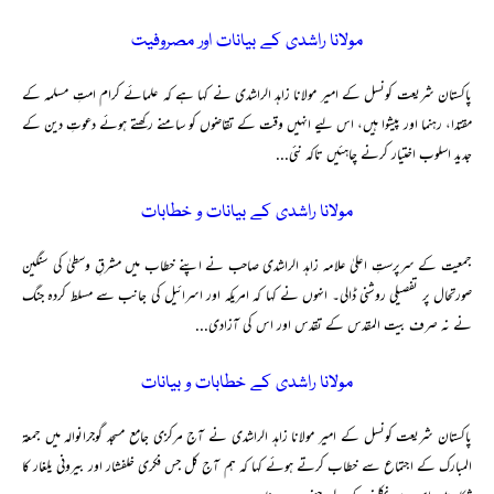
مولانا راشدی کے بیانات اور مصروفیت
پاکستان شریعت کونسل کے امیر مولانا زاہد الراشدی نے کہا ہے کہ علمائے کرام امتِ مسلمہ کے
مقتدا، رہنما اور پیشوا ہیں، اس لیے انہیں وقت کے تقاضوں کو سامنے رکھتے ہوئے دعوتِ دین کے
جدید اسلوب اختیار کرنے چاہئیں تاکہ نئی...
مولانا راشدی کے بیانات و خطابات
جمعیت کے سرپرستِ اعلیٰ علامہ زاہد الراشدی صاحب نے اپنے خطاب میں مشرقِ وسطیٰ کی سنگین
صورتحال پر تفصیلی روشنی ڈالی۔ انہوں نے کہا کہ امریکہ اور اسرائیل کی جانب سے مسلط کردہ جنگ
نے نہ صرف بیت المقدس کے تقدس اور اس کی آزادی...
مولانا راشدی کے خطابات و بیانات
پاکستان شریعت کونسل کے امیر مولانا زاہد الراشدی نے آج مرکزی جامع مسجد گوجرانوالہ میں جمعۃ
المبارک کے اجتماع سے خطاب کرتے ہوئے کہا کہ ہم آج کل جس فکری خلفشار اور بیرونی یلغار کا