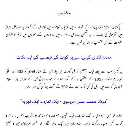
مکاتیب
’’پاکستان اسٹڈیز انٹرمیڈیٹ کے نصاب میں تحریک خلافت میں گاندھی کے کردار پر معروضی انداز
میں نظرثانی کی جائے’’۔ یہ تعلیمی سفارش ۱۹۳۷ ء میں ہندوستان کے صوبوں میں قائم کانگریسی
حکومت کے کسی متعصب راہنما کی نہیں ہے،...
ممتاز قادری کیس: سپریم کورٹ کے فیصلے کے اہم نکات
یہ کیس سب سے پہلے ایک سپیشل ٹرائل کورٹ میں چلا جس نے ممتاز قادری کو 302 اور اینٹی
ٹیررازم ایکٹ 1997 کے سیکشن 7 کے تحت سزائے موت سنائی جس کے خلاف جب اسلام
آباد ہائی کورٹ میں اپیل کی گئی تو عدالت نے 302 کے تحت پھانسی کی سزا برقرار...
’’مولانا محمد حسن امروہوی ۔ ایک تعارف، ایک تجزیہ‘‘
مولانا محمد حسن امروہوی ۔ ایک تعارف، ایک تجزیہ۔ مصنف: مولانا محمد اورنگزیب اعوان۔ ناشر:
کتاب محل، دربار مارکیٹ لاہور۔ ہندوستان میں ایک عالم تھے، محمد احسن امروہوی جن کا تعلق