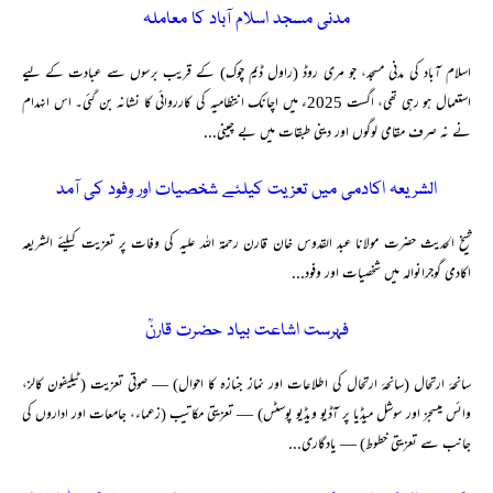
مدنی مسجد اسلام آباد کا معاملہ
اسلام آباد کی مدنی مسجد، جو مری روڈ (راول ڈیم چوک) کے قریب برسوں سے عبادت کے لیے
استعمال ہو رہی تھی، اگست 2025ء میں اچانک انتظامیہ کی کارروائی کا نشانہ بن گئی۔ اس انہدام
نے نہ صرف مقامی لوگوں اور دینی طبقات میں بے چینی...
الشریعہ اکادمی میں تعزیت کیلئے شخصیات اور وفود کی آمد
شیخ الحدیث حضرت مولانا عبد القدوس خان قارن رحمۃ اللہ علیہ کی وفات پر تعزیت کیلئے الشریعہ
اکادمی گوجرانوالہ میں شخصیات اور وفود...
فہرست اشاعت بیاد حضرت قارنؒ
سانحۂ ارتحال (سانحۂ ارتحال کی اطلاعات اور نماز جنازہ کا احوال) — صوتی تعزیت (ٹیلیفون کالز،
وائس میسجز اور سوشل میڈیا پر آڈیو ویڈیو پوسٹس) — تعزیتی مکاتیب (زعماء، جامعات اور اداروں کی
جانب سے تعزیتی خطوط) — یادگاری...