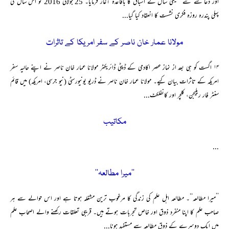
اور دعا سے نئے تعلیمی سال کے اسباق کا باقاعدہ آغاز فرمایا۔ 25 جولائی 2016 کو اس سال کی
پہلی پندرہ روزہ فکری نشست کا انعقاد کیا گیا...
مولانا عمار خان ناصر کے سفر امریکا کے تاثرات
۱۴ اگست کو ہی بعد از نماز عصر اکادمی کے ڈپٹی ڈائریکٹر مولانا عمار خان ناصر نے اپنے حالیہ سفر
امریکہ کے تاثرات بیان کیے۔ مولانا عمار خان ناصر نے ڈریو یونیورسٹی (نیو جرسی، امریکہ) میں قائم
سنٹر فار ریلیجن، کلچر اور کانفلکٹ...
مکاتیب
...
’’میرا مطالعہ‘‘
’’میرا مطالعہ‘‘۔ مطالعہ اہل علم کی زندگی کا مرغوب ترین مشغلہ ہوتا ہے اور اس حوالے سے ہر
صاحب علم کا اپنا منفرد ذوق اور خاص تجربات ہوتے ہیں۔ قریبی تعلقات رکھنے والے اصحاب علم
میں ایک دوسرے کے ذوق مطالعہ سے مستفید ہونا...