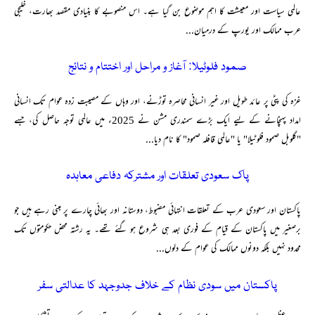
عالمی سیاست اور معیشت کا اہم موضوع بن گیا ہے۔ اس منصوبے کا بنیادی مقصد بھارت، خلیجی
عرب ممالک اور یورپ کے درمیان...
صمود فلوٹیلا: آغاز و مراحل اور اختتام و نتائج
غزہ کی پٹی پر عائد طویل اور غیر انسانی محاصرہ توڑنے، اور وہاں کے مصیبت زدہ عوام تک انسانی
امداد پہنچانے کے لیے ایک بڑے سمندری مشن نے 2025ء میں عالمی توجہ حاصل کی، جسے
"گلوبل صمود فلوٹیلا" یا "عالمی قافلہ صمود" کا نام دیا...
پاک سعودی تعلقات اور مشترکہ دفاعی معاہدہ
پاکستان اور سعودی عرب کے تعلقات انتہائی مضبوط، دوستانہ اور بھائی چارے پر مبنی رہے ہیں جو
برصغیر میں پاکستان کے قیام کے فوری بعد ہی شروع ہو گئے تھے۔ یہ رشتہ محض حکومتوں تک
محدود نہیں بلکہ دونوں ممالک کی عوام کے دلوں...
پاکستان میں سودی نظام کے خلاف جدوجہد کا عدالتی سفر