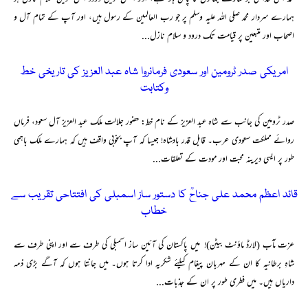
ہمارے سردار محمد صلی اللہ علیہ وسلم پر جو رب العالمین کے رسول ہیں، اور آپ کے تمام آل و
اصحاب اور متبعین پر قیامت تک درود و سلام نازل...
امریکی صدر ٹرومین اور سعودی فرمانروا شاہ عبد العزیز کی تاریخی خط
وکتابت
صدر ٹرومین کی جانب سے شاہ عبد العزیز کے نام خط: حضور جلالت ملک عبد العزیز آل سعود، فرماں
روائے مملکت سعودی عرب۔ قابل قدر بادشاہ! جیسا کہ آپ بخوبی واقف ہیں کہ ہمارے ملک باہمی
طور پر ایسی دیرینہ محبت اور مودت کے تعلقات...
قائد اعظم محمد علی جناحؒ کا دستور ساز اسمبلی کی افتتاحی تقریب سے
خطاب
عزت مآب (لارڈ ماؤنٹ بیٹن)! میں پاکستان کی آئین ساز اسمبلی کی طرف سے اور اپنی طرف سے
شاہِ برطانیہ کا ان کے مہربان پیغام کیلئے شکریہ ادا کرتا ہوں۔ میں جانتا ہوں کہ آگے بڑی ذمہ
داریاں ہیں۔ میں فطری طور پر ان کے جذبات...