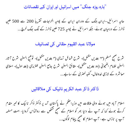
’’بارہ روزہ جنگ‘‘ میں اسرائیل اور ایران کے نقصانات
حالیہ اسرائیل–ایران جنگ کے دوران ایران کے یومیہ اخراجات تقریباً‌ 200 سے 500 ملین
ڈالرز کے درمیان ہوئے، جبکہ اسرائیل نے یومیہ 725 ملین ڈالرز کے لگ بھگ خرچ...
مولانا عبد القیوم حقانی کی تصانیف
شرح صحیح مسلم (۲۳ جلدیں مکمل)- شرح شمائل ترمذی (۳ جلدیں مکمل)- توضیح السنن شرح آثار
السنن للامام النیمویؒ (دو جلدیں مکمل)- حقائق السنن شرح جامع السنن للترمذی (جلد اول)- اسلامی
معاشرہ کے لازمی خدوخال- گنبد خضریٰ کے سایے...
ڈاکٹر ذاکر عبد الکریم نائیک کی ملاقاتیں
اسلام آباد میں ہونے والی ملاقات میں وزیراعظم نے پاکستان آمد پر ڈاکٹر ذاکر نائیک کا خیر مقدم
کرتے ہوئے کہا کہ آپ نے دنیا بھر کو اسلام کے صحیح تشخص سے روشناس کروایا، امت مسلمہ
آپ پر نازاں ہے، آپ اسلام کا صحیح پیغام لوگوں...