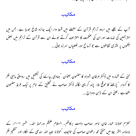
مکاتیب
آپ کے مجلے میں اردو تراجم قرآن کے سلسلے میں قسط وار ایک جائزہ شائع ہورہا ہے، جس میں
مترجمین کی خدمات اور ان کی عظمت کا اعتراف کرتے ہوئے ان سے قرآن کے تراجم میں بعض
جگہوں پر بشری تقاضوں سے جو تسامح اور غلطیاں سرزد ہوئی...
مکاتیب
مئی کے شمارہ میں ڈاکٹرعرفان شہزاد کا مضمون بعنوان ’’جہادی بیانئے کی تشکیل میں روایتی مذہبی فکر
کا کردار ‘‘پڑھنے کا موقع ملا، پڑھ کر یہی لگاکہ ڈاکٹر صاحب نے تحقیق کے نام پر ایک طرفہ مضمون
لکھاہے ،یعنی ان کے ذہن ومزاج...
مکاتیب
محترم مولانا عمار خان ناصر صاحب دامت برکاتہم۔ السلام علیکم ورحمتہ اللہ۔ ستمبر ۲۰۱۶ء کے
ماہنامہ الشر یعۃ میں مفتی محمد رضوان صاحب کی تالیف ’’مولانا عبید اللہ سندھی کے افکار اور تنظیمِ فکرِ