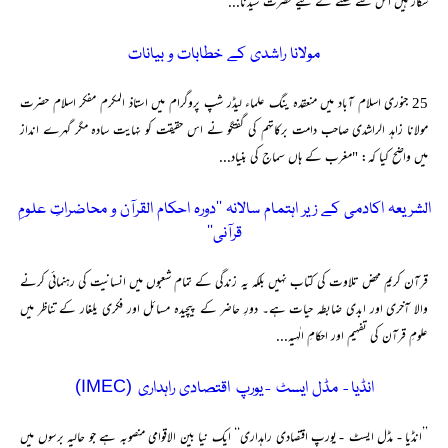
شکار ہیں اس سے نکلنے کے لیے حضرت سیدنا...
مولانا راشدی کے خطابات و بیانات
25 جنوری اسلام آباد میں منعقدہ ینگ علماء لیڈر شپ پروگرام میں استاذ المکرم مفکر اسلام حضرت
مولانا زاہد الراشدی صاحب دامت برکاتہم کی گفتگو نے اس حقیقت کو نہایت سادہ مگر گہرے انداز
میں واضح کیا کہ: "مغرب کے ہاں سماج کی بنیاد...
الشریعہ اکادمی کے زیر اہتمام سالانہ ’’دورہ احکام القرآن و محاضراتِ علومِ
قرآنی‘‘
قرآن کریم محض تلاوت کی کتاب نہیں بلکہ یہ زندگی کے تمام شعبوں میں انسانیت کی رہنمائی کرنے
والا آخری اور ابدی ضابطہ حیات ہے۔ دورِ حاضر کے پیچیدہ مسائل اور فکری یلغار کے تناظر میں
علومِ قرآن کی تفہیم اور احکامِ الٰہیہ...
انڈیا - مڈل ایسٹ - یورپ اقتصادی راہداری (IMEC)
’’انڈیا - مڈل ایسٹ - یورپ اقتصادی راہداری‘‘ ایک نیا بین الاقوامی منصوبہ ہے جو حالیہ برسوں میں