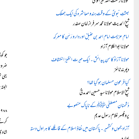
مولانا رحمت اللہ کیرانویؒ
بعثتِ نبویؐ کے وقت ہندو معاشرہ کی ایک جھلک
شیخ الحدیث مولانا محمد سرفراز خان صفدر
امامِ عزیمت امام احمد بن حنبلؒ اور دار و رَسَن کا معرکہ
مولانا ابوالکلام آزاد
مولانا آزادؒ کا سنِ پیدائش ۔ ایک حیرت انگیز انکشاف
ضروری
دیوبند ٹائمز
یہی ن
کیا فرعون مسلمان ہو گیا تھا؟
البتہ پروگرام م
شیخ الاسلام مولانا سید حسین احمد مدنیؒ
دُشمنانِ مصطفٰی ﷺ کے ناپاک منصوبے
پروفیسر غلام رسول عدیم
کرتے 
آزاد جموں و کشمیر ۔ پاکستان میں نفاذِ اسلام کے قافلے کا ہراول دستہ
شادی کیجئے ا