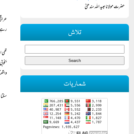
حضرت مولانا عبید اللہ سندھیؒ
عراقی
رہے 
تلاش
تھی ا
بخوبی
واقعت
شماریات
سکتا