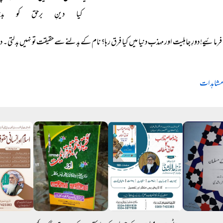
کیا دینِ برحق کو بد
فرمائیے! دورِ جاہلیت اور مہذب دنیا میں کیا فرق رہا؟ نام کے بدلنے سے حقیقت تو نہیں بدلتی۔ 
مشاہدات