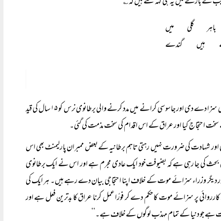
ہذیب کے بارے میں یہ ہی کہہ سکتے ہیں کہ ؎
اہر گلی میں
 ہیں گندے
ایرانی نژاد برطانوی رپورٹر بضیوفت کو اسرائیل کے لیے جاسوسی کے جرم میں عراق نے موت کی سزا دے دی اور جاسوسی کرانے میں مدد کرنے والی برطانوی نرس کو ۱۵ سال کی قید
ئے سخت احتجاج کیا اور عراق کے اس اقدام کی سخت مذمت کی گئی۔
ور شہادت کی ضرورت نہیں رہتی تاہم برطانیہ کے بعض ممبران پارلیمنٹ بھی اس
 بھی بحث کی جا رہی ہے کہ بضیوفت خود ایک عادی مجرم ہے اور اس نے ایک برطانوی
ور دیگر وزراء سزائے موت کے خلاف اپنا احتجاجی بیان دے رہے ہیں۔ ہر ایک کی
 کارروائی پر سزائے موت کا حکم دے کر فورًا عمل کرنا عراق کا بدترین فعل ہے اور
ربریت ہے جو دنیا کے تمام مہذب لوگوں کے خلاف ہے۔‘‘