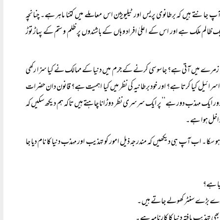
آپ جانتے ہیں کہ برطانوی پریس اور ٹیلیویژن اس معاملے میں کتنا ماہر ہے۔ چنانچہ
ایک ظالم ملک ہے اور اس کے اعلیٰ افراد وہاں کے باشندوں پر ظلم و ستم کے پہاڑ توڑ
س زمرے میں آتی ہے؟ جاسوسی کرنے کے جرم میں دنیا کے ممالک نے کیا سزا رکھی
اسرائیل کیا کرتا ہے؟ اور خود برطانیہ کی نظر میں کیا اہمیت ہے؟ قانون دان حضرات
ر ایک مہذب دور ہے‘‘ پر ایک سرسری نظر دوڑانا چاہتے ہیں تاکہ ہم دیکھ سکیں کہ
 داخل ہوا ہے۔
 سکا۔ اب آپ ہی دیکھیں کہ مندرجہ ذیل امور کو تہذیب اور مہذب دنیا کا نام دیا جا
یا ہے؟
ر بڑے بڑے سنٹر کھولے جاتے ہیں۔