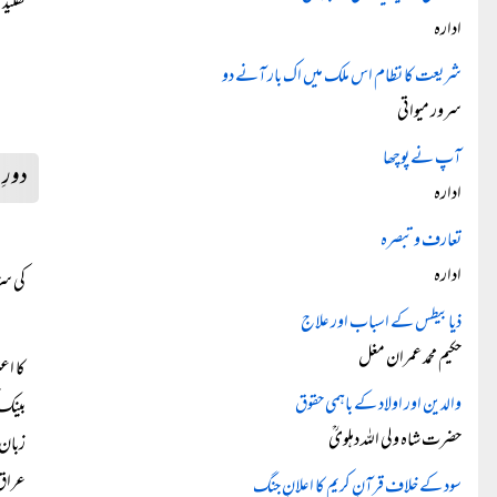
تقلید
ادارہ
شریعت کا نظام اس ملک میں اک بار آنے دو
سرور میواتی
آپ نے پوچھا
دورِ 
ادارہ
تعارف و تبصرہ
ادارہ
کی سز
ذیابیطس کے اسباب اور علاج
حکیم محمد عمران مغل
کا اع
والدین اور اولاد کے باہمی حقوق
بینک 
حضرت شاہ ولی اللہ دہلویؒ
زبان 
عراق 
سود کے خلاف قرآنِ کریم کا اعلانِ جنگ