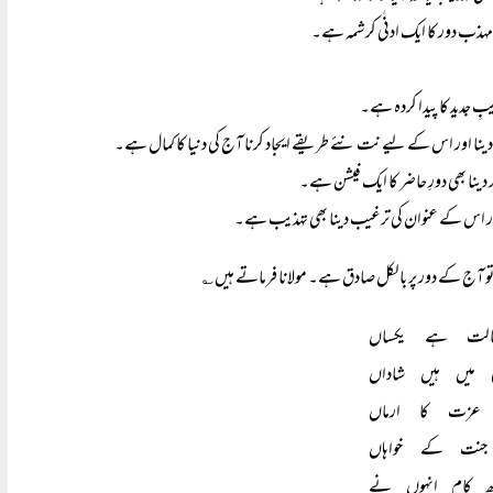
ِ جدید کا پیدا کردہ ہے۔
نا اور اس کے لیے نت نئے طریقے ایجاد کرنا آج کی دنیا کا کمال ہے۔
 دینا بھی دورِ حاضر کا ایک فیشن ہے۔
ور اس کے عنوان کی ترغیب دینا بھی تہذیب ہے۔
ے تو آج کے دور پر بالکل صادق ہے۔ مولانا فرماتے ہیں ؎
الت ہے یکساں
میں ہیں شاداں
زت کا ارماں
نت کے خواہاں
ھ کام انہوں نے