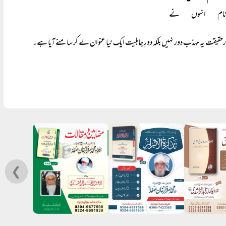
نام انہوں نے
درحقیقت یہ مہذب دور نہیں بلکہ دورِ جاہلیت ایک نیا عنوان لے کر سامنے آیا ہے۔
❮