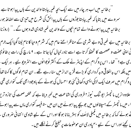
’’برطانیہ میں اب ہر چار میں سے ایک بچہ غیربیاہتا والدین کے ہاں پیدا ہوت
سروے میں بتایا کہ غیربیاہتا جوڑوں کے ہاں پیدائش کی شرح میں تیزی سے اضافہ ہو رہا
برطانیہ میں پیدا ہونے والے تمام بچوں کے والدین غیر شادی شدہ ہوں گے۔‘‘
روزنامہ جنگ
(
برطانیہ میں بے غیرتی و بے شرمی کے مناظر اتنے عام ہیں کہ شرم و حیا کا نام لینا گویا ایک ج
 ہے؟‘‘ تھا۔ اس پروگرام کے ایڈیٹر نے ملک کے اکثر نوجوانوں سے انٹرویو لیے۔ ہر ایک 
ہیں بلکہ اس بداخلاقی و بدکرداری کو بڑے فخریہ انداز میں سنا رہے تھے۔ ان تمام لوگوں کا کہن
یں صرف ایک لڑکی ایسی دکھائی گئی جو ۳۱ سال کی ہونے کے باوجود ابھی تک کنواری تھی اور ہر سال اپنے ڈاکٹر سے کنوارے پن کا سرٹیفکیٹ لیتی رہی ہے۔
علاوہ ازیں مانچسٹر ایوننگ نیوز ۲ فروری کی اشاعت میں خبر دیتا ہے کہ 
۱۹۸۸ء میں مانچسٹر کے ہسپتالوں میں جو بچے پیدا 
ہوئے کہا کہ برطانیہ میں فیملی لائف کو بہتر بنانا ہو گا اور اس کے لیے شادی انتہائی ضرور
ور اس کے لیے ۴۰ پادری ان موضوعات پر تبلیغ کرنے نکلے ہیں۔