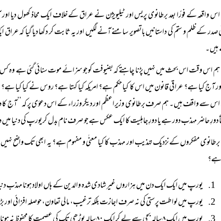
اس واقعہ کے فورًا بعد برطانوی پریس اور ٹیلیویژن نے عراق کے خلاف ایک محاذ کھول دیا اور 
 صدر کے ظلم و ستم کی داستانیں باتصویر سامنے آنے لگیں اور یہ ثابت کر دکھا دیا گیا کہ عراق 
ہیں۔
ہم اس وقت اس بحث میں نہیں پڑنا چاہتے کہ بضیوفت کو جو سزائے موت سنائی گئی ہے وہ ک
ور آج کیا ہے؟ عراقی قانون میں اس کا کیا حکم ہے؟ امریکہ کیا کہتا ہے؟ روس نے کیا کیا ہے؟ 
 اس سے واقف ہیں۔ ہم صرف برطانوی وزیراعظم اور دیگر وزراء کے اس دعوٰی پر کہ ’’آج کا دو
اً دورِ حاضر مہذب دور ہے یا دورِ جاہلیت کا ایک عکس ہے جو صرف نام بدل کر یورپ کی دنیا میں
برطانوی مفکروں کے نزدیک تہذیب اور مہذب کا کیا معنٰی و مفہوم ہے؟ یہ ابھی تک واضح نہیں ہو
 ہے؟
یورپ میں ایک ایک دن میں ہزاروں غیر شادی شدہ والدین کے ہاں اولاد ہونا مہذب دن
یورپ میں لواطت پرستی کی نہ صرف اجازت بلکہ ترغیب، مالی تعاون، حوصلہ افزائی او
یورپ میں ایک ۸ سالہ بچی سے لے کر ایک ۸۰ سالہ بوڑھی تک کی عصمت کا محفوظ نہ ہونا بھی تہذیب یافتہ دنیا کا کارنامہ ہے۔