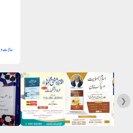
حالات و 
❯