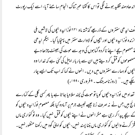
ندھادھند تقلید ہونے لگی تو اس کا کتنا عبرتناک انجام سامنے آیا، اسے ایک رپورٹ
’’ایدھی ٹرسٹ کے بانی عبد الستار ایدھی کی اہلیہ نے اطلاع دی کہ پاکستان کے مختلف ایدھی سنٹروں کے ذریعے گذشتہ ماہ ۲۴۱ نوزائیدہ بچوں کی لاشیں ملی
ہیں جنہیں دفنا دیا گیا۔ جبکہ گذشتہ ماہ کے دوران کراچی اور دیگر علاقوں سے ملنے والے ۳۲ زندہ نوزائیدہ بچوں اور بچیوں کو لاوارث سنٹر میں پہنچایا گیا۔ بیگم ایدھی
تنے معصوم بچے اپنے ناکردہ گناہوں کی وجہ سے موت کی بھینٹ چڑھا دیے
صوموں کو قتل کر دیتے ہیں ان سے بار بار اپیل کی گئی ہے کہ خدارا وہ
ن بچوں کو ہمارے سنٹروں میں دیں۔ انہوں نے کہا کہ اب تک ایسے چار
 چکے ہیں۔‘‘
روزنامہ جنگ ۔ ۹ فروری ۱۹۹۰ء)
(
میں نوزائیدہ بچوں کو یا تو موت کی نیند سلا دیا جاتا ہے یا پھر کسی گلی کے کنارے
ج ہیں جس نے نہ صرف زنا جیسے خبیث جرم پر آمادہ کیا بلکہ معصوم نوزائیدہ بچوں کو
کے بچے پیدا کر رہی ہے مگر انہوں نے اپنے بچوں کو قتل نہیں کیا۔ وہ تو کنواری ماں
نے والیوں کو کنواری ماں بننا پسند نہیں، بچوں کو اپنی گود میں رکھنا منظور نہیں۔