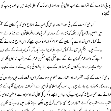
یورپی تہذیب کے اثرات نے جب ایشیائی اور اسلامی ممالک کو اپنی لپیٹ میں لیا اور یورپ کی ا
یکھیئے:
نے کہا کہ اس تعداد سے پاکستان کے عوام کو اندازہ کرنا چاہیئے کہ اس طرح نہ جانے ک
جاتے ہیں۔ بیگم ایدھی نے کہا کہ ایسے افراد جو اپنے ایک گناہ کو چھپانے کے لیے ان مع
اپنے گناہ اور جرم کو چھپانے کے لیے قتل جیسے سنگین جرم کے مرتکب نہ ہوں بلکہ ا
ہزار بچے نہ صرف پاکستان بلکہ دنیا بھر کے بے اولاد پاکستانی جوڑوں کے حوالے کیے جا
ایدھی ٹرسٹ کے ایک مختصر اعداد و شمار سے معلوم ہوتا ہے کہ اس وقت ملک میں ہزاروں کی تعداد 
ر و مددگار چھوڑ دیے جاتے ہیں۔ یہ سب کچھ اسلامی قوانین سے انحراف اور یورپی تقلید کے نتائ
رانے سے بھی دریغ نہ کیا۔ یورپ کی دنیا میں ایسے لوگوں کی کافی تعداد موجود ہے جو بغیر شادی 
ب سے ملقب ہو کر بے شمار منافع بھی حاصل کرتی ہیں لیکن اپنے ملک میں یورپ کی تقلید پر فخر کر