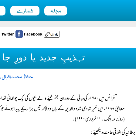
مجلہ
شمارے
تہذیبِ جدید یا دورِ ج
حافظ محمد اقبال ر
’’فرانس میں ۱۹۸۰ء کی دہائی کے دوران جنم لینے والے بچوں کی ایک چو
مطابق ۱۹۸۸ء میں غیر شادی شدہ والدین کے ہاں دو لاکھ تیس ہزار بچے پیدا ہوئے جو کہ کل پیدائش کا چھبیس فیصد ہے۔ ۱۹۸۰ء میں یہ تعداد ۹۱ ہزار تھی۔‘‘
روزنامہ جنگ ۔ ۱۱ فروری ۱۹۹۰)۔
(
برطانیہ کی اخلاقی حالت دیکھیئے: