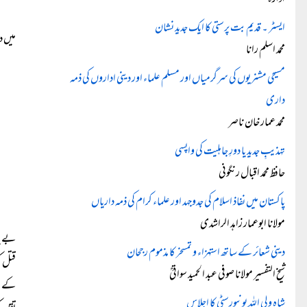
ادارہ
ایسٹر ۔ قدیم بت پرستی کا ایک جدید نشان
میں د
محمد اسلم رانا
مسیحی مشنریوں کی سرگرمیاں اور مسلم علماء اور دینی اداروں کی ذمہ
داری
محمد عمار خان ناصر
تہذیبِ جدید یا دورِ جاہلیت کی واپسی
حافظ محمد اقبال رنگونی
پاکستان میں نفاذ اسلام کی جدوجہد اور علماء کرام کی ذمہ داریاں
مولانا ابوعمار زاہد الراشدی
بے یا
دینی شعائر کے ساتھ استہزاء و تمسخر کا مذموم رجحان
قتل ک
شیخ التفسیر مولانا صوفی عبد الحمید سواتیؒ
کے لق
شاہ ولی اللہ یونیورسٹی کا اجلاس