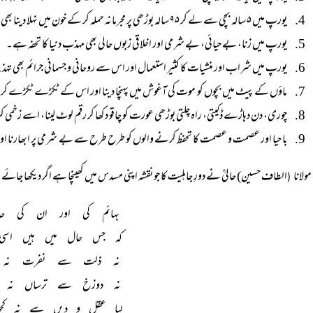
یورپ میں ۵ سالہ بچی سے لے کر ۹۵ سالہ بوڑھی پر مجرمانہ حملہ کر کے خون میں نہلا دینا بھی مہذب دور کا ایک ادنٰی کرشمہ ہے۔
یورپ میں زنا، بے حیائی، بے شرمی اور اخلاقی زبوں حالی بھی مہذب دنیا کا تحفہ ہے۔
یورپ میں شراب اور منشیات کا کثیر استعمال اور اس سے روحانی و جسمانی جرائم بھی تہذیب
ماؤں کے پیٹ میں بچوں کو موت کی آغوش میں پہنچا دینا اور اس کے ٹکڑے ٹکڑے کر دی
چوری، دن دہاڑے ڈکیتی، راہ چلتی بوڑھی عورت کو چاقو دکھا کر رقم لوٹ لینا، اسے زخمی کر
با حیا اور عصمت و عصمت کا تحفظ کرنے والوں کو طرح طرح سے بے شرمی پر ابھارنا ا
مولانا
الطاف حسین) حالیؒ نے دورِ جاہلیت کا جو نقشہ اپنی مسدس میں کھینچا ہے اگر دیکھا جائ
(
بہائم کی اور ان کی ح
کہ جس حال میں ہیں اسی 
نہ ذلت سے نفرت نہ ع
نہ دوزخ سے ترساں نہ ج
لیا عقل و دیں سے نہ کچ