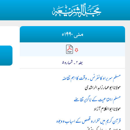
مئی ۱۹۹۰ء
جلد ۲ ۔ شمارہ ۵
مسلم سربراہ کانفرنس ۔ وقت کا اہم تقاضہ
مولانا ابوعمار زاہد الراشدی
مسلم اجتماعیت کے ناگزیر تقاضے
مولانا ابوالکلام آزاد
قرآنِ کریم میں تکرار و قصص کے اسباب و وجوہ