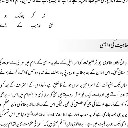
 کرنی ہے تو پھر پوری تقلید کیجیئے تاکہ پتہ چلے کہ آپ تہذیبِ یورپ کے عاشق ہیں۔ ہم تو ایسی ت
اٹھا کر پھینک دو ب
نئی تہذیب کے انڈے
جاہلیت کی واپسی
ا سنائی گئی۔ اس اعلان کے بعد برطانیہ اور یورپی پارلیمنٹ نے شدید ردعمل کا اظہار کرتے ہو
جہاں تک بضیوفت کے اسرائیلی جاسوس ہونے کا تعلق ہے، خود اس کے اعتراف کے بعد کسی ا
تراف کرتے ہیں اور اسے ایک مجرم قرار دیتے ہیں حتٰی کہ برطانوی دارالعوام میں اس امر پر
کو بم کے ذریعے لوٹنے کی بھی کوشش کی تھی۔ لیکن اس کے ساتھ ساتھ برطانوی وزیراعظم ا
پر یہ ہی جملہ جاری ہے کہ یہ مہذب دور ہے
اور ایسی دنیا میں اس قسم کی
Civilized World
ابھی تک دورِ جاہلیت میں ہے۔ برطانوی وزیراعظم کہتی ہیں کہ ’’عراقی حکومت کا یہ اقدام ب