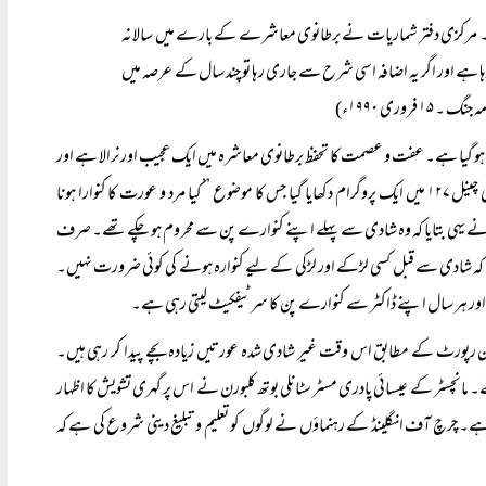
ا ہے۔ مرکزی دفتر شماریات نے برطانوی معاشرے کے بارے میں سالانہ
 ہے اور اگر یہ اضافہ اسی شرح سے جاری رہا تو چند سال کے عرصہ میں
 ۔ ۱۵ فروری ۱۹۹۰ء)
رم ہو گیا ہے۔ عفت و عصمت کا تحفظ برطانوی معاشرہ میں ایک عجیب اور نرالا ہے اور
جو کوئی اپنی عفت و عصمت کا تحفظ کرتا ہے اسے نادر خیال کیا جاتا ہے۔ ۹ مارچ کی رات برطانوی چینل ۱۲۷ میں ایک پروگرام دکھایا گیا جس کا موضوع ’’کیا مرد و عورت کا کنوارا ہونا
نے یہی بتایا کہ وہ شادی سے پہلے اپنے کنوارے پن سے محروم ہو چکے تھے۔ صرف
ا تھا کہ شادی سے قبل کسی لڑکے اور لڑکی کے لیے کنوارہ ہونے کی کوئی ضرورت نہیں۔
محکمہ صحت کی تازہ ترین رپورٹ کے مطابق اس وقت غیر شادی شدہ عورتیں زیادہ بچے پیدا کر رہی ہیں۔
ہوئےہیں ان میں ۵۰ فیصد کنواری ماں سے پیدا ہوئے۔ مانچسٹر کے عیسائی پادری مسٹر سٹانلی بوتھ کلبورن نے اس پر گہری تشویش کا اظہار
ی ہے۔ چرچ آف انگلینڈ کے رہنماؤں نے لوگوں کو تعلیم و تبلیغ دینی شروع کی ہے کہ