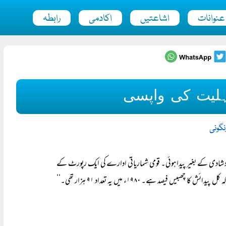
عنوانات
اشاعتیں
اکادمی
رابطہ
اہلیت کی واپسی
نگونی
تھائی تعداد شادی کے بغیر پیدا ہوئی۔ قومی شماریاتی ادارے کی ایک رپورٹ کے