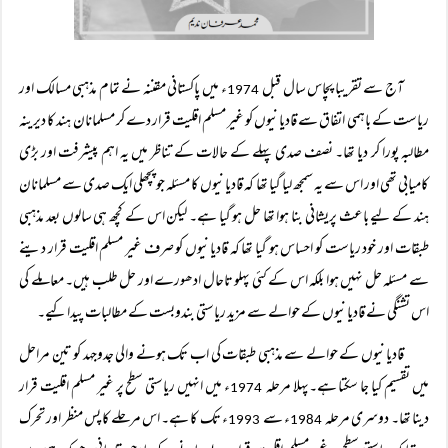
آج سے تقریبا پچاس سال قبل
ء میں پاکستانی مقننہ نے تمام مذہبی مسالک اور
1974
ریاست کے باہمی اتفاق سے قادیانیوں کو غیر مسلم اقلیت قرار دے کر مسلمانان ہند کا دیرینہ
مطالبہ پورا کر دیا تھا۔ نصف صدی پہلے کے حالات کے تناظر میں یہ اہم پیشرفت اور بڑی
کامیابی تھی اور اس سے یہ سمجھ لیا گیا تھا کہ قادیانیوں کا مسئلہ جو پچھلی ایک صدی سے مسلمانان
ہند کے لیے باعث پریشانی بنا ہوا تھا حل ہو گیا ہے۔ لیکن اس کے کچھ ہی سالوں بعد مذہبی
طبقات اور خود ریاست کو احساس ہو گیا تھا کہ قادیانیوں کو صرف غیر مسلم اقلیت قرار دینے
سے مسئلہ حل نہیں ہوا بلکہ اس کے کئی پہلو تاحال ادھورے اور حل طلب ہیں۔ معاملے کی
اس تشنگی نے قادیانیوں کے حوالے سے مزید ریاستی بندوبست کے مطالبات پیدا کیے۔
قادیانیوں کے حوالے سے مذہبی طبقات کی اب تک ہونے والی جدوجہد کو تین مراحل
میں تقسیم کیا جا سکتا ہے۔پہلا مرحلہ
ء میں انہیں ریاستی سطح پر غیر مسلم اقلیت قرار
1974
دینا تھا۔ دوسری مرحلہ
ء سے
ء تک کا ہے۔ اس مرحلے کا پس منظر اور تحرک
1993
1984