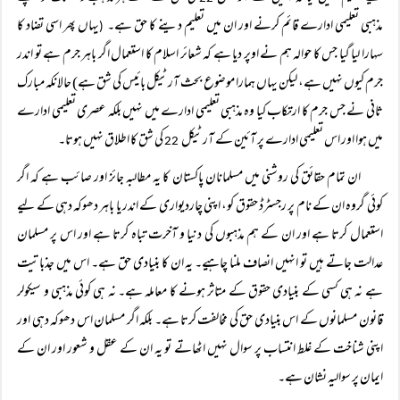
مذہبی تعلیمی ادارے قائم کرنے اور ان میں تعلیم دینے کا حق ہے۔
یہاں پھر اسی تضاد کا
(
سہارا لیا گیا جس کا حوالہ ہم نے اوپر دیا ہے کہ شعائر اسلام کا استعمال اگر باہر جرم ہے تو اندر
جرم کیوں نہیں ہے، لیکن یہاں ہمارا موضوع بحث آرٹیکل بائیس کی شق ہے) حالانکہ مبارک
ثانی نے جس جرم کا ارتکاب کیا وہ مذہبی تعلیمی ادارے میں نہیں بلکہ عصری تعلیمی ادارے
میں ہوا اور اس تعلیمی ادارے پر آئین کے آرٹیکل
کی شق کا اطلاق نہیں ہوتا۔
22
ان تمام حقائق کی روشنی میں مسلمانان پاکستان کا یہ مطالبہ جائز اور صائب ہے کہ اگر
کوئی گروہ ان کے نام پر رجسٹرڈ حقوق کو، اپنی چاردیواری کے اندر یا باہر دھوکہ دہی کے لیے
استعمال کرتا ہے اور ان کے ہم مذہبوں کی دنیا و آخرت تباہ کرتا ہے اور اس پر مسلمان
عدالت جاتے ہیں تو انہیں انصاف ملنا چاہیے۔ یہ ان کا بنیادی حق ہے۔ اس میں جذباتیت
ہے نہ ہی کسی کے بنیادی حقوق کے متاثر ہونے کا معاملہ ہے۔ نہ ہی کوئی مذہبی و سیکولر
قانون مسلمانوں کے اس بنیادی حق کی مخالفت کرتا ہے۔ بلکہ اگر مسلمان اس دھوکہ دہی اور
اپنی شناخت کے غلط انتساب پر سوال نہیں اٹھاتے تو یہ ان کے عقل و شعور اور ان کے
ایمان پر سوالیہ نشان ہے۔