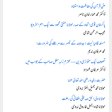
متنِ قرآن کی حفاظت و استناد
ڈاکٹر محمد عمار خان ناصر
پاکستان قومی اتحاد کے صدر مولانا مفتی محمود سے ایک اہم انٹرویو
مجیب الرحمٰن شامی
مسئلہ قادیانیت: جدوجہد کے تیسرے مرحلے کی ضرورت!
محمد عرفان ندیم
تصوف ایک متوازی دین — محترم زاہد مغل صاحب کے جواب میں
ڈاکٹر عرفان شہزاد
حضرت رفیدہ رضی اللہ تعالیٰ عنہا
مولانا محمد جمیل اختر ندوی
مولانا ولی الحق صدیقی افغانی کی رحلت
مولانا شاہ اجمل فاروق ندوی