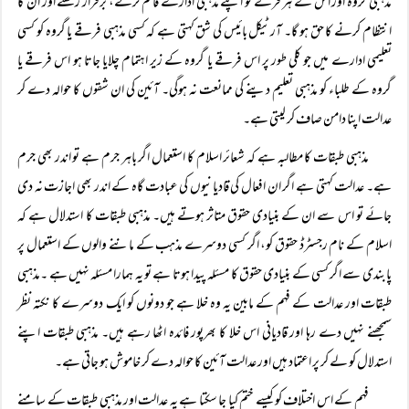
مذہبی گروہ اور اس کے ہر فرقے کو اپنے مذہبی ادارے قائم کرنے، برقرار رکھنے اور ان کا
انتظام کرنے کا حق ہو گا۔ آرٹیکل بائیس کی شق کہتی ہے کہ کسی مذہبی فرقے یا گروہ کو کسی
تعلیمی ادارے میں جو کلی طور پر اس فرقے یا گروہ کے زیر اہتمام چلایا جاتا ہو اس فرقے یا
گروہ کے طلباء کو مذہبی تعلیم دینے کی ممانعت نہ ہوگی۔ آئین کی ان شقوں کا حوالہ دے کر
عدالت اپنا دامن صاف کر لیتی ہے۔
مذہبی طبقات کا مطالبہ ہے کہ شعائر اسلام کا استعمال اگر باہر جرم ہے تو اندر بھی جرم
ہے۔ عدالت کہتی ہے اگر ان افعال کی قادیانیوں کی عبادت گاہ کے اندر بھی اجازت نہ دی
جائے تو اس سے ان کے بنیادی حقوق متاثر ہوتے ہیں۔ مذہبی طبقات کا استدلال ہے کہ
اسلام کے نام رجسٹرڈ حقوق کو، اگر کسی دوسرے مذہب کے ماننے والوں کے استعمال پر
پابندی سے اگر کسی کے بنیادی حقوق کا مسئلہ پیدا ہوتا ہے تو یہ ہمارا مسئلہ نہیں ہے ۔مذہبی
طبقات اور عدالت کے فہم کے مابین یہ وہ خلا ہے جو دونوں کو ایک دوسرے کا نکتہ نظر
سمجھنے نہیں دے رہا اور قادیانی اس خلا کا بھرپور فائدہ اٹھا رہے ہیں۔ مذہبی طبقات اپنے
استدلال کو لے کر پر اعتماد ہیں اور عدالت آئین کا حوالہ دے کر خاموش ہو جاتی ہے۔
فہم کے اس اختلاف کو کیسے ختم کیا جا سکتا ہے یہ عدالت اور مذہبی طبقات کے سامنے