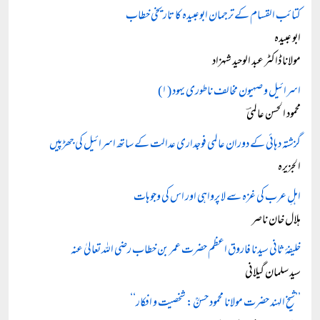
کتائب القسام کے ترجمان ابوعبیدہ کا تاریخی خطاب
ابو عبیدہ
مولانا ڈاکٹر عبد الوحید شہزاد
اسرائیل و صہیون مخالف ناطوری یہود (۱)
محمود الحسن عالمیؔ
گزشتہ دہائی کے دوران عالمی فوجداری عدالت کے ساتھ اسرائیل کی جھڑپیں
الجزیرہ
اہلِ عرب کی غزہ سے لا پرواہی اور اس کی وجوہات
ہلال خان ناصر
خلیفۂ ثانی سیدنا فاروق اعظم حضرت عمر بن خطاب رضی اللہ تعالیٰ عنہ
سید سلمان گیلانی
’’شیخ الہند حضرت مولانا محمود حسنؒ: شخصیت و افکار‘‘