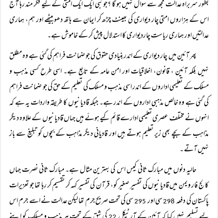
بطور سربراہ عدالت مجھ سے سوال نہیں ہو گا ؟جو نبی ایک ایک امتی کے لیے فکر مند رہا آج
اس کے ہزاروں امتی چار دیواری کی بھینٹ چڑھ کر ایمان سے ہاتھ دھو بیٹھے اور ہم، ہماری
عدالتیں اور ہماری ریاست چاردیواری کا استدلال پیش کر کے خاموش ہے۔
پھر آئین میں چار دیواری کے اندر بنیادی حقوق کی جو ضمانت فراہم کی گئی ہے وہ مطلق
نہیں بلکہ آئین ، قانون، اخلاقیات اور امن عامہ کے تابع ہے۔ اسی طرح کسی مذہب و
مسلک کے تعلیمی اداروں کے اندر اسی مذہب و مسلک کی تعلیم کے حق کی جو ضمانت فراہم
کی گئی ہے وہ خالص مذہبی اداروں کے اندر ہے۔ جبکہ قادیانیوں کا طریقہ واردات یہ ہے کہ
انہوں نے مختلف عصری تعلیمی ادارے قائم کیے ہوئے ہیں جہاں قادیانیوں کے علاوہ دیگر
مذاہب کے بچے بھی زیر تعلیم ہوتے ہیں اور قادیانی دیگر مذاہب کے بچوں کو تبلیغ سے باز
نہیں آتے ۔
حالیہ دنوں میں مبارک ثانی کیس اس کی بہترین مثال ہے۔ مبارک ثانی نصرت جہاں
کالج فار ویمن میں قادیانیوں کی تفسیر صغیر کو، قرآن کی تفسیر کہہ کر تقسیم کر رہا تھا جو تعزیرات
پاکستان کی دفعہ
سی اور
سی کی تحت صریح جرم تھا لیکن عدالت نے اسے جرم اس
295
298
لیے تسلیم نہیں کیا کہ آئین کے آرٹیکل
کی شق کے تحت ہر مذہب و مسلک کو اپنے
22