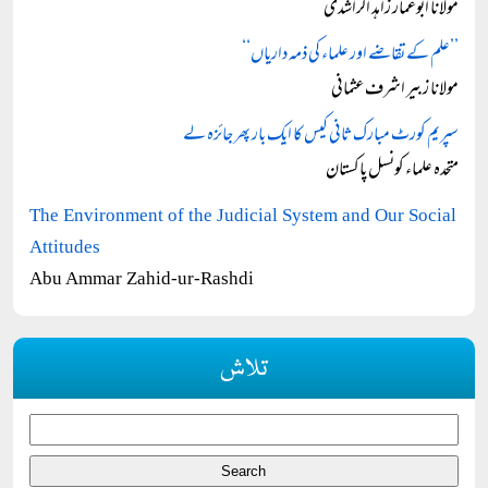
مولانا ابوعمار زاہد الراشدی
’’علم کے تقاضے اور علماء کی ذمہ داریاں‘‘
مولانا زبیر اشرف عثمانی
سپریم کورٹ مبارک ثانی کیس کا ایک بار پھر جائزہ لے
متحدہ علماء کونسل پاکستان
The Environment of the Judicial System and Our Social
Attitudes
Abu Ammar Zahid-ur-Rashdi
تلاش