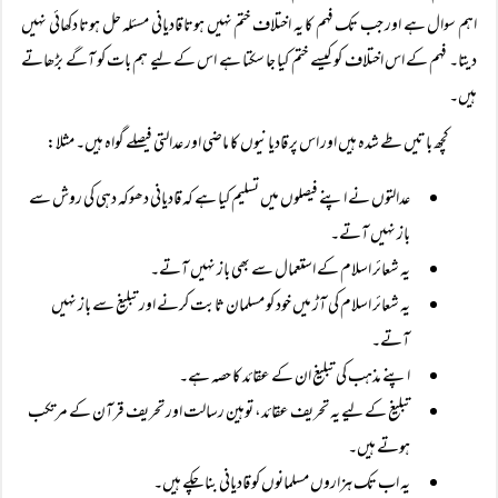
اہم سوال ہے اور جب تک فہم کا یہ اختلاف ختم نہیں ہوتا قادیانی مسئلہ حل ہوتا دکھائی نہیں
دیتا۔ فہم کے اس اختلاف کو کیسے ختم کیا جا سکتا ہے اس کے لیے ہم بات کو آگے بڑھاتے
ہیں۔
کچھ باتیں طے شدہ ہیں اور اس پر قادیانیوں کا ماضی اور عدالتی فیصلے گواہ ہیں۔ مثلا:
عدالتوں نے اپنے فیصلوں میں تسلیم کیا ہے کہ قادیانی دھوکہ دہی کی روش سے
باز نہیں آتے۔
یہ شعائر اسلام کے استعمال سے بھی باز نہیں آتے۔
یہ شعائر اسلام کی آڑ میں خود کو مسلمان ثابت کرنے اور تبلیغ سے باز نہیں
آتے۔
اپنے مذہب کی تبلیغ ان کے عقائد کا حصہ ہے۔
تبلیغ کے لیے یہ تحریف عقائد، توہین رسالت اور تحریف قرآن کے مرتکب
ہوتے ہیں۔
یہ اب تک ہزاروں مسلمانوں کو قادیانی بنا چکے ہیں۔