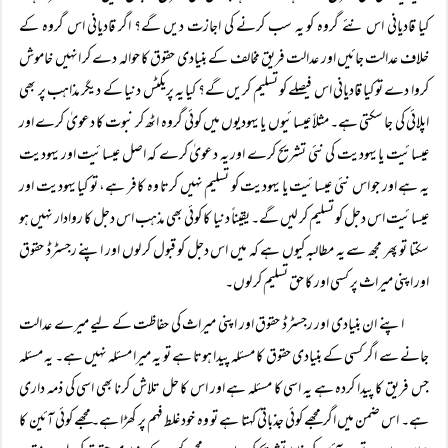
کیا قادیانی اس نئے گروہ کو یہ سب کرنے کی اجازت دیں گے؟ اگر قادیانی اس گروہ کے
خلاف عدالت جائیں اور عدالت فریق مخالف کے بنیادی حقوق کا حوالہ دے کر انہیں خاموش
کروا دے تو کیا قادیانی اس فیصلے کو تسلیم کریں گے؟ کیا یہ پریکٹس دنیا کے دیگر مذاہب پر بھی
اپلائی کی جا سکتی ہے۔ مثلاً‌ عیسائیوں یا یہودیوں میں کوئی گروہ اٹھ کر نبوت کا دعویٰ کرے اور
عیسائیت یا یہودیت کی نئی تشریح کرے اور یہ دعویٰ کرے کہ اصل عیسائیت اور یہودیت
یہ ہے اور جو اس نئی عیسائیت یا یہودیت کو تسلیم نہیں کرتا وہ کافر ہے، تو کیا یہودیت اور
عیسائیت اس دجل کو تسلیم کر لیں گے۔ یقیناً‌ دنیا کا کوئی بھی مذہب اس دجل کا روادار نہیں ہو
سکتا تو پھر مجھ سے یہ مطالبہ کیوں ہے کہ میں اس دجل کو قبول کر لوں اور اپنے رجسٹرڈ حقوق
اور اپنی میراث پر کسی اور کا حق تسلیم کر لوں۔
اپنے ان بنیادی اور رجسٹرڈ حقوق اور اپنی میراث کی حفاظت کے لیے میرے عدالت
جانے سے اگر کسی کے بنیادی حقوق کا مسئلہ پیدا ہوتا ہے تو یہ میرا مسئلہ نہیں ہے۔ یہ مسئلہ
جس فریق کا پیدا کردہ ہے یہ اسی کا مسئلہ ہے اور اس کا حل تلاش کرنا بھی اسی کی ذمہ داری
ہے۔ اس ضمن میں اگر مجھے کوئی جذباتی کہتا ہے تو وہ خود غلط فہم پر کھڑا ہے۔مجھے کوئی آئین کا