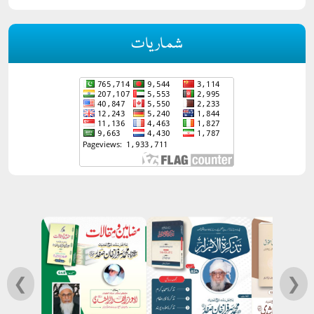
شماریات
❮
❯