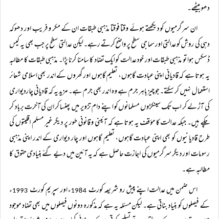
دھو بیٹھے۔
ان سرگرمیوں کو دیکھتے ہوئے وقتا فوقتا مذہبی طبقات ان کے مکر و فریب اور دھوکہ
دہی کی روش کو عدالتی اور سماجی سطح پر واضح کرتے رہے۔ لیکن عدالتی سطح پر جب بھی یہ کیس
ڈسکس ہوا تو مذہبی طبقات اور خود عدالت کو ایک تضاد کا سامنا کرنا پڑا۔ مذہبی طبقات کا مطالبہ
یہ ہوتا ہے کہ قادیانی اپنی عبادت گاہوں، تعلیم گاہوں اور گھروں کے اندر بھی اسلامی شعائر
استعمال نہیں کر سکتے۔ جو چیز باہر جرم ہے وہ اندر بھی جرم ہے۔ مزید یہ کہ قادیانی چاردیواری
کی آڑ لے کر اب تک سینکڑوں مسلمانوں کو اپنے دام تزویر میں پھنسا کر ان کی آخرت برباد کر
چکے ہیں۔ جبکہ عدالت کا مؤقف یہ ہوتا ہے کہ آئینی و قانونی طور پر دیگر غیر مسلم اقلیتوں کی
طرح قادیانیوں کو بھی اپنی عبادت گاہوں، تعلیم گاہوں اور چار دیواری کے اندر اپنی مذہبی
رسومات اور دیگر سرگرمیوں کی اجازت حاصل ہے کہ یہ آئین میں دیے گئے بنیادی حقوق کا
مطالبہ ہے۔
اس ضمن میں عدالت اپنے پیش رو شریعہ کورٹ
ء اور سپریم کورٹ
ء
1993
1984
کے فیصلوں کو بنیاد بناتی ہے۔ لیکن مسئلہ یہ ہے کہ مذکورہ دونوں فیصلوں میں بھی تضاد موجود