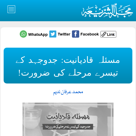
مسئلہ قادیانیت: جدوجہد کے
تیسرے مرحلے کی ضرورت!
محمد عرفان ندیم