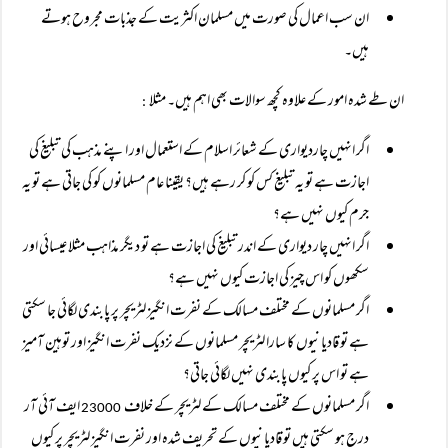
ان سب اعمال کی صورت میں مسلمان اکثریت کے جذبات مجروح ہوتے
ہیں۔
ان طے شدہ امور کے علاوہ کچھ سوالات بھی اہم ہیں۔ مثلا
:
اگر انہیں چاردیواری کے شعائر اسلام کے استعمال اور اپنے مذہب کی تبلیغ کی
اجازت ہے تو یہ تبلیغ کس کو کر رہے ہیں؟ یقینا عام مسلمانوں کو کی جاتی ہے تو یہ
جرم کیوں نہیں ہے؟
اگر انہیں چار دیواری کے اندر تبلیغ کی اجازت ہے تو دیگر مذاہب مثلا عیسائی اور
سکھوں کو اس چیز کی اجازت کیوں نہیں ہے؟
اگر مسلمانوں کے مختلف مسالک کے نفرت انگیز لٹریچر پر پابندی لگائی جا سکتی
ہے تو قادیانیوں کا سارا لٹریچر مسلمانوں کے نزدیک نفرت انگیز اور توہین آمیز
ہے تو اس پر کیوں پابندی نہیں لگائی جاتی؟
اگر مسلمانوں کے مختلف مسالک کے لٹریچر کے خلاف
ایف آئی آر
23000
درج ہو سکتی ہیں تو قادیانیوں کے تحریف شدہ اور نفرت انگیز لٹریچر پر کیوں