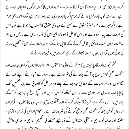
گروہ چاردیواری اور عبادت گاہ کی آڑ کا سہارا لے کر ہزاروں لاکھوں لوگوں کا ایمان لوٹ چکا
ہے۔ عدالت کو یہ باور کرایا جائے کہ جرم اگر چار دیواری سے باہر جرم ہے تو وہ اندر بھی جرم
ہے۔ اگر میرے نام رجسٹرڈ حقوق سے کسی کے بنیادی حقوق کا مسئلہ پیدا ہوتا ہے تو یہ اس
کی طرف سے پیدا کردہ ہے اور اس کا حل ڈھونڈنا بھی اسی کی ذمہ داری ہے۔ جس دن ہم
عدالت کو ان سب حقائق پر قائل کرنے کے قابل ہو گئے اور عدالت نے بھی آنکھیں بند نہ
کی ہوئی ہوں تو اس دن یہ مسئلہ ہمیشہ کے لیے بحر ہند میں دفن ہو جائے گا۔
ختم نبوت اور قادیانیت پر کام کرنے والی جماعتوں ، افراد اور اداروں کو اپنی جدوجہد اور
حکمت عملی کو اس رخ پر آگے بڑھانے کی ضرورت ہے۔ ہمارے آباء نے اپنے عہد کے
تقاضوں اور ضروریات کے مطابق جدوجہد کے پہلے دو مراحل کو کامیابی سے پایہ تکمیل تک
پہنچایا اب ہماری ذمہ داری ہے کہ اس مسئلے کو اون کریں اور صحیح رخ پر جدوجہد کو آگے
بڑھائیں۔ اس کے لیے گرینڈ ڈائیلاگ کرنے اور مختلف مذہبی و سیاسی جماعتوں، افراد اور
اداروں کو مل بیٹھ کر حکمت عملی وضع کرنے کی ضرورت ہے۔ عوام الناس کی ذہن سازی ،
مقننہ اور عدلیہ کو مذہبی و عقلی استدلال کے ذریعے مسئلے کی تفہیم، مذہبی و سماجی دانش،