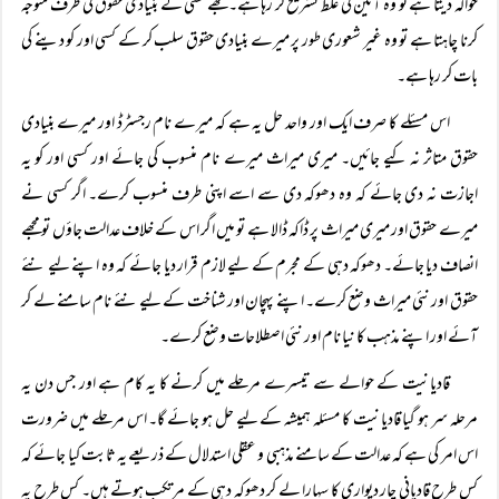
حوالہ دیتا ہے تو وہ آئین کی غلط تشریح کر رہا ہے۔ مجھے کسی کے بنیادی حقوق کی طرف متوجہ
کرنا چاہتا ہے تو وہ غیر شعوری طور پر میرے بنیادی حقوق سلب کر کے کسی اور کو دینے کی
بات کر رہا ہے۔
اس مسئلے کا صرف ایک اور واحد حل یہ ہے کہ میرے نام رجسٹرڈ اور میرے بنیادی
حقوق متاثر نہ کیے جائیں۔ میری میراث میرے نام منسوب کی جائے اور کسی اور کو یہ
اجازت نہ دی جائے کہ وہ دھوکہ دی سے اسے اپنی طرف منسوب کرے۔ اگر کسی نے
میرے حقوق اور میری میراث پر ڈاکہ ڈالا ہے تو میں اگر اس کے خلاف عدالت جاؤں تو مجھے
انصاف دیا جائے۔ دھوکہ دہی کے مجرم کے لیے لازم قرار دیا جائے کہ وہ اپنے لیے نئے
حقوق اور نئی میراث وضع کرے۔ اپنے پہچان اور شناخت کے لیے نئے نام سامنے لے کر
آئے اور اپنے مذہب کا نیا نام اور نئی اصطلاحات وضع کرے۔
قادیانیت کے حوالے سے تیسرے مرحلے میں کرنے کا یہ کام ہے اور جس دن یہ
مرحلہ سر ہو گیا قادیانیت کا مسئلہ ہمیشہ کے لیے حل ہو جائے گا۔ اس مرحلے میں ضرورت
اس امر کی ہے کہ عدالت کے سامنے مذہبی و عقلی استدلال کے ذریعے یہ ثابت کیا جائے کہ
کس طرح قادیانی چار دیواری کا سہارا لے کر دھوکہ دہی کے مرتکب ہوتے ہیں۔ کس طرح یہ