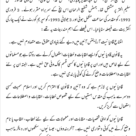
جسٹس شفیع الرحمن ،جسٹس عبدالقدیر چوہدری، جسٹس محمد افضل لون، جسٹس ولی محمد اور جسٹس
سلیم اختر پر مشتمل تھا۔ جسٹس شفیع الرحمان اس بنچ کے سربراہ مقرر ہوئے۔
فروری
3
ء کو مقدمہ کی سماعت مکمل ہوئی اور
جولائی
ء کو سپریم کورٹ نے ایک چار کی
1993
3
1993
اکثریت سے فیصلہ سنایا دیا۔ اس فیصلے کے اہم مندرجات یہ تھے:
امتناعِ قادیانیت آرڈیننس آئین میں دیے گئے بنیادی حقوق سے متصادم نہیں ہے۔
یہ قانون قادیانیوں کو ایسے القابات و خطابات استعمال کرنے سے روکتا ہے جو مسلمانوں
کے لیے خاص ہیں اور ان پر قادیانیوں کا کسی قسم کاک وئی حق نہیں ہے۔ البتہ ان پر نئے
القابات و اصطلاحات وضع کرنے کی کوئی پابندی نہیں ہے۔
قادیانیوں پر لازم ہے کہ وہ آئین و قانون کا احترام کریں اور اسلام سمیت کسی
دوسرے مذہب کی مقدس ہستیوں کے لیے مخصوص خطابات، القابات و اصطلاحات کے
استعمال سے گریز کریں۔
قادیانیوں کو اپنی شخصیات، مقامات اور معمولات کے لیے نئے خطاب، القاب یا نام
وضع کرنے میں کوئی دشواری نہیں ہے۔ آخر ہندوؤں، عیسائیوں، سکھوں اور دیگر مذاہب