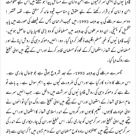
قادیانیوں کی ایسی سرگرمیوں سے امن و امان کے مسائل پیدا ہو سکتے ہیں اس لیے حکومت
امن و امان کو برقرار رکھنے کے لیے حقوق پر مناسب قیود عائد کر سکتی ہے۔ قصہ مختصر
!
دوسرے مرحلے کی یہ جد وجہد
ء میں مجیب الرحمان کیس کے فیصلے کی صورت میں پایہ
1993
تکمیل کو پہنچی۔ ان دو مرحلوں کی جدوجہد میں مسلمانوں کو دو بڑی کامیابیاں حاصل ہوئیں،
ایک قادیانیوں کو غیر مسلم اقلیت ڈکلیئر کر دیا گیا۔ دو، انہیں دھوکہ دہی کی روش اپنانے اور
مسلمانوں کے شعائر استعمال کرکے خود کو مسلمان ظاہر کرنے اور اس کے نتیجے میں اپنی تبلیغ
سے روک دیا گیا۔
تیسرے مرحلے کی جدوجہد
ء کے بعد شروع ہوتی ہے جو تاحال جاری ہے۔
1993
اس مرحلے کا دائرہ کار کیا ہے اور اس کی ضرورت کیوں ہے یہ اہم سوال ہے۔ یہ بات تو
طے ہے کہ دھوکہ دہی کی روش قادیانیوں کی سرشت میں داخل ہے۔ جب انہیں سرے
عام اسلامی شعائر کے استعمال اور اس کے نتیجے میں اپنی تبلیغ سے روک دیا گیا تو انہوں نے
اپنی عبادت گاہوں، تعلیم گاہوں اور گھروں کے اندر اسلامی شعائر کا استعمال اور اس کے
نتیجے میں اپنی تبلیغ اور سرگرمیوں کو جاری رکھا۔ اس تبلیغ اور ان کی چار دیواری کے اندر کی
سرگرمیوں کے نتیجے میں سینکڑوں سادہ لوح مسلمان ان کے دام تزویر میں آ کر ایمان سے ہاتھ