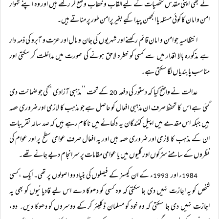
نے بھی اپنی مقدس شخصیات کے لیے القاب و خطاب وضع کر رکھے ہیں اور وہ اپنے تہوار
امن و امان کا کوئی مسئلہ یا الجھن پیدا کیے بغیر پرامن طور پر مناتے ہیں۔
انتظامیہ جو امن و امان قائم رکھنے اور شہریوں کی جان و مال اور عزت و آبرو کی ذمہ دار
ہے مذکورہ بالا اقدار میں سے کسی کو خطرہ لاحق ہونے کی صورت میں مداخلت کر سکتی اور
مناسب پابندیاں لگا سکتی ہے۔
عدالت نے واضح کیا کہ دستور کی دفعہ
کے تحت ’’مذہبی آزادی ‘‘کی جو ضمانت دی
20
گئی ہے اس کا تحفظ صرف ان مذہبی افعال کو حاصل ہے جو مذہب کا لازمی اور ضروری حصہ
ہیں جبکہ اس مقدمے میں اپیل کنندگان یہ دکھانے میں ناکام رہے ہیں کہ صد سالہ تقریبات
ان کے مذہب کا لازمی اور ضروری حصہ ہیں اور یہ افعال صرف عوامی سطح پر اور عوام کی
نظروں کے سامنے سڑکوں اور گلیوں میں یا عوامی مقامات پر سرانجام دیے جانے تھے۔
ء اور
ء کے ان کیسز کے فیصلوں کی بنیاد دو اصولوں پر تھی۔ ایک ،کسی
1993
1984
شخص کو یہ اجازت نہیں دی جا سکتی کہ وہ کسی کو دھوکا دے اس لیے قادیانیوں کو بھی یہ
اجازت نہیں دی جا سکتی کہ وہ خود کو مسلمان ڈکلیئر کر کے دوسروں کو دھوکا دیں۔ دو،