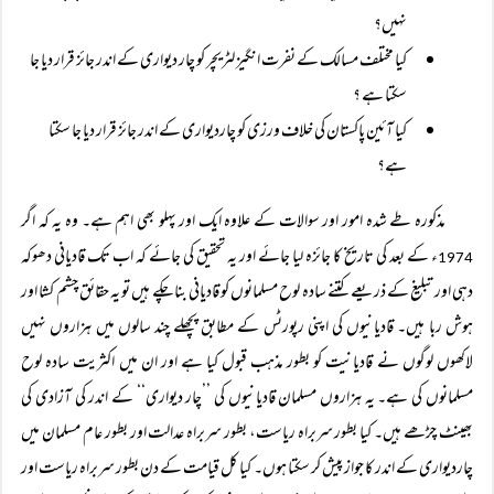
نہیں؟
کیا مختلف مسالک کے نفرت انگیز لٹریچر کو چار دیواری کے اندر جائز قرار دیا جا
سکتا ہے ؟
کیا آئین پاکستان کی خلاف ورزی کو چاردیواری کے اندر جائز قرار دیا جا سکتا
ہے؟
مذکورہ طے شدہ امور اور سوالات کے علاوہ ایک اور پہلو بھی اہم ہے۔ وہ یہ کہ اگر
ء کے بعد کی تاریخ کا جائزہ لیا جائے اور یہ تحقیق کی جائے کہ اب تک قادیانی دھوکہ
1974
دہی اور تبلیغ کے ذریعے کتنے سادہ لوح مسلمانوں کو قادیانی بنا چکے ہیں تو یہ حقائق چشم کشا اور
ہوش ربا ہیں۔ قادیانیوں کی اپنی رپورٹس کے مطابق پچھلے چند سالوں میں ہزاروں نہیں
لاکھوں لوگوں نے قادیانیت کو بطور مذہب قبول کیا ہے اور ان میں اکثریت سادہ لوح
مسلمانوں کی ہے۔ یہ ہزاروں مسلمان قادیانیوں کی ’’چار دیواری‘‘ کے اندر کی آزادی کی
بھینٹ چڑھے ہیں۔ کیا بطور سربراہ ریاست، بطور سربراہ عدالت اور بطور عام مسلمان میں
چاردیواری کے اندر کا جواز پیش کر سکتا ہوں۔ کیا کل قیامت کے دن بطور سربراہ ریاست اور