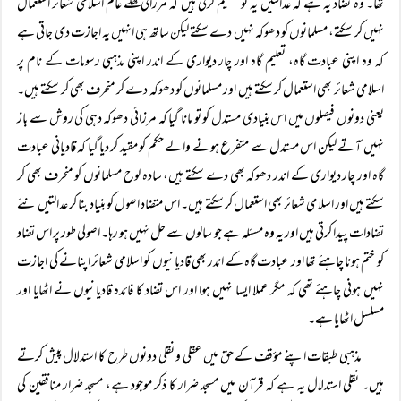
تھا۔ وہ تضاد یہ ہے کہ عدالتیں یہ تو تسلیم کرتی ہیں کہ مرزائی کھلے عام اسلامی شعائر استعمال
نہیں کر سکتے، مسلمانوں کو دھوکہ نہیں دے سکتے لیکن ساتھ ہی انہیں یہ اجازت دی جاتی ہے
کہ وہ اپنی عبادت گاہ، تعلیم گاہ اور چار دیواری کے اندر اپنی مذہبی رسومات کے نام پر
اسلامی شعائر بھی استعمال کر سکتے ہیں اور مسلمانوں کو دھوکہ دے کر منحرف بھی کر سکتے ہیں۔
یعنی دونوں فیصلوں میں اس بنیادی مستدل کو تو مانا گیا کہ مرزائی دھوکہ دہی کی روش سے باز
نہیں آتے لیکن اس مستدل سے متفرع ہونے والے حکم کو مقید کر دیا گیا کہ قادیانی عبادت
گاہ اور چار دیواری کے اندر دھوکہ بھی دے سکتے ہیں، سادہ لوح مسلمانوں کو منحرف بھی کر
سکتے ہیں اور اسلامی شعائر بھی استعمال کر سکتے ہیں۔ اس متضاد اصول کو بنیاد بنا کر عدالتیں نئے
تضادات پیدا کرتی ہیں اور یہ وہ مسئلہ ہے جو سالوں سے حل نہیں ہو رہا۔ اصولی طور پر اس تضاد
کو ختم ہونا چاہئے تھا اور عبادت گاہ کے اندر بھی قادیانیوں کو اسلامی شعائر اپنانے کی اجازت
نہیں ہونی چاہئے تھی کہ مگر عملا ایسا نہیں ہوا اور اس تضاد کا فائدہ قادیانیوں نے اٹھایا اور
مسلسل اٹھایا ہے۔
مذہبی طبقات اپنے مؤقف کے حق میں عقلی و نقلی دونوں طرح کا استدلال پیش کرتے
ہیں۔ نقلی استدلال یہ ہے کہ قرآن میں مسجد ضرار کا ذکر موجود ہے، مسجد ضرار منافقین کی