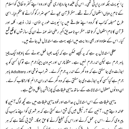
پرائیویٹ جگہ اور پراپرٹی تھی۔ اس کی علیحدہ چاردیواری تھی اور وہ اپنے کفر و نفاق کو اسلام
کے نام پر وہاں استعمال کرتے تھے۔ مگر قرآن مجید نے مسجد ضرار کو گرانے کا حکم دیا۔ اسی
طرح مسیلمہ کذاب کا گروہ اپنے علاقے میں پرائیویٹ طور پر اذان، نماز، ذبیحہ، کلمہ اور
قرآن کا نام استعمال کرتا تھا۔ مگر سیدنا صدیق اکبر رضی اللہ عنہ نے ان کی سازشوں کا قلع قمع
کیا۔ اس کے علاوہ اور بھی روایت میں ایسے بہت سے استدلال مل جاتے ہیں۔
عقلی استدلال یہ ہے کہ یہ کیسے ممکن ہے کہ ایک جیسا فعل ہونے کے باوجود ایک چیز
باہر جرم ہے لیکن اندر جرم نہیں ہے۔ مثلاً‌ چرس اور ہیرون بیچنا جرم ہے تو کیا کسی کو یہ
اجازت دی جا سکتی ہے کہ وہ گھر کے اندر یہ جرم کر لے۔ شراب نوشی اور
باہر
Adultery
جرم ہے کیا کسی کو یہ اجازت دی جا سکتی ہے کہ وہ گھر کے اندر ان جرائم کا ارتکاب کر لے۔
ان دونوں معقول استدلالات کے ساتھ مذہبی طبقات کی پوزیشن بالکل واضح ہے۔
مذہبی طبقات کے اس استدلال پر عدالت اور خود مذہبی طبقات میں سے کچھ لوگ آئین کا
حوالہ دیتے ہیں۔ آئین کے آرٹیکل بیس کی شق اے کہتی ہے کہ ہر شہری کو اپنے مذہب کی
پیروی کرنے ، اس پر عمل کرنے اور اس کی تبلیغ کرنے کا حق ہوگا۔ شق بی کہتے ہے کہ ہر