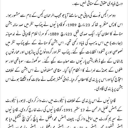
درج بنیادی حقوق کے منافی نہیں ہے۔
دوسرا کیس نوے کی دہائی میں سامنے آیا جو مجیب الرحمان کیس کے نام سے مشہور ہوا۔
اس کا پس منظر یہ تھا کہ
مارچ
ء کو قادیانیوں نے چناب نگر میں صد سالہ جشن
1989
23
منانے کا اعلان کیا۔ ایک صدی قبل
مارچ
ء کو مرزا غلام قادیانی نے لدھیانہ
1889
23
بھارت) میں اس مذہب کی بنیاد رکھی تھی۔ اس جشن کو منانے کے لیے چناب نگر میں
(
خصوصی اور پرشکوہ انتظامات کیے گئے۔ چناب نگر اور گردونواح کی پہاڑیوں اور عمارتوں پر
چراغاں کے لیے ڈیکوریشن پارٹیوں سے معاہدے کیے گئے۔ سو گھوڑے، سو ہاتھی اور سو
ملکوں کے جھنڈے لہرانے کا انتظام کیا گیا۔ مقامی مسلمانوں نے اس جشن کے خلاف
احتجاج کیا اور اس پر پابندی کا مطالبہ کر دیا۔ ڈپٹی کمشنر جھنگ نے حالات کو دیکھتے ہوئے اس
جشن پر پابندی لگا دی۔
قادیانیوں نے اس پابندی کے خلاف ہائیکورٹ میں رٹ دائر کر دی۔ لاہور ہائیکورٹ
کے جسٹس خلیل الرحمن نے
ستمبر
ء کو قادیانیوں کی رٹ خارج کر دی۔ قادیانیوں
1991
17
نے سپریم کورٹ میں اپیل دائر کی۔ چیف جسٹس محمد افضل نے پانچ رکنی بنچ تشکیل دیا جو