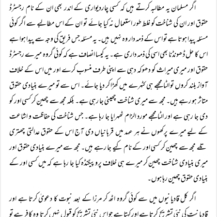
اگر مسلمان یہ مطالبہ کرتے ہیں کہ کسی چاردیواری کے اندر بھی ان کے نام رجسٹرڈ
حقوق اور ان کی شناخت کو غلط طور استعمال نہ کیا جائے تو ان کے اس مطالبے سے اگر کوئی
مسئلہ پیدا ہوتا ہے تو اس کے ذمہ دار وہ نہیں ہیں۔ یہ مسئلہ جس فریق کی وجہ سے پیدا ہوا ہے
اس کا حل ڈھونڈنا بھی اسی کی ذمہ داری ہے۔ یہ کیسا انصاف ہے کہ کوئی گروہ میرے رجسٹرڈ
حقوق اور میری میراث کو دھوکہ دہی سے اپنی طرف منسوب کرے اور میں اس کے خلاف
آواز بلند کروں تو الٹا مجھے ہی کٹہرے میں کھڑا کر دیا جائے۔ اس سے تو میرے بنیادی حقوق
متاثر ہو رہے ہیں۔ مجھ سے میری شناخت چھینی جا رہی ہے۔ بلکہ مجھ سے چھین کر کسی اور کو
دی جا رہی ہے اور الٹا مجھے مورد الزام ٹھہرایا جا رہا ہے۔ جس شناخت کی حفاظت و اشاعت
کے لیے میرے پرکھوں نے ہر عہد میں قربانیاں دی آج اس کے حقوق عدالتی چھتری
تلے مجھ سے چھین کر کسی اور کے نام کیے جا رہے ہیں۔ مجھ سے میرے بنیادی حقوق اور
میری بنیادی شناخت چھین کر میرے ہی خلاف پروپیگنڈہ کیا جا رہا ہے کہ میں کسی اور کے
بنیادی حقوق چھین رہا ہوں۔
اگر کل قادیانیوں میں سے کوئی گروہ اٹھ کر مرزا کے بعد نبوت کا دعویٰ کرتا ہے اور
قادیانیت کی نئی تشریح کرتا ہے اور کہتا ہے جو اس نئی تشریح کو قبول نہیں کرتا وہ کافر ہے تو