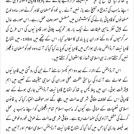
یہ تھا کہ ریاستی سطح پر غیر مسلم اقلیت قرار دیے جانے کے باوجود قادیانی دھوکہ دہی سے
اپنے مذہب کی ترویج و تبلیغ سے باز نہیں آئے ۔یہ خود کو مسلمان ظاہر کرنے اور سادہ لوح
مسلمانوں کو قادیانی بنانے کی کوششوں میں مسلسل مصروف عمل رہے۔اس صورت حال
کے پیش نظر مذہبی طبقات نے ایک بار پھر تحریک چلائی اور قادیانیوں کی اس طرح کی
سرگرمیوں کو روکنے اور ان پر پابندی کا مطالبہ کیا۔ اس کے نتیجے میں
ء میں امتناع
1984
قادیانیت آرڈیننس جاری ہوا جس میں قادیانیوں کو پابند کیا گیا کہ آئندہ وہ خود کو مسلمان ڈکلیئر
نہیں کر سکتے اور نہ ہی اسلامی شعائر کا استعمال کر سکتے ہیں۔
اس آرڈیننس کے اجراء کے بعد دو اہم کیسز سامنے آئے جن کی روشنی میں قادیانیوں
کے حوالے سے آئندہ کی ریاستی حکمت عملی اور ان کی سماجی حیثیت کے تعین میں اہم
پیشرفت ہوئی۔ ان میں پہلا کیس یہ تھا کہ امتناع قادیانیت آرڈیننس جاری ہونے کے بعد
قادیانی اس کے خلاف وفاقی شرعی عدالت میں چلے گئے اور مؤقف اختیار کیا کہ یہ قانون
اسلامی تعلیمات کے منافی ہے کیوں کہ مذہب اسلام تمام اقلیتوں کو اپنے مذہب پر عمل
کرنے کی مکمل آزادی کی ضمانت دیتا ہے۔ وفاقی شرعی عدالت نے طویل غور و خوض کے
بعد فیصلہ جاری کیا جس میں کہا گیا کہ امتناع قادیانیت آرڈیننس اسلامی احکام اور آئین میں