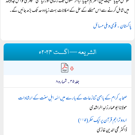
سوشل میڈیا سمیت مین اسٹریم میڈیا ،با اثر حلقوں تک رسائی اور ریاستی مشینری کو اس جدوجہد
میں شامل کرنے سے اس مسئلے کے حل کے امکانات بہت زیادہ حد تک بڑھ جائیں گے۔
پاکستان ۔ قومی و ملی مسائل
الشریعہ — اگست ۲۰۲۴ء
جلد ۳۵ ۔ شمارہ ۸
صحابہ کرام کے باہمی تنازعات کے بارے میں ائمہ اہلِ سنت کے ارشادات
مولانا ابوعمار زاہد الراشدی
اردو تراجمِ قرآن پر ایک نظر (۱۱۵)
ڈاکٹر محی الدین غازی