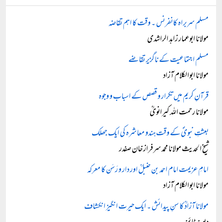
مسلم سربراہ کانفرنس ۔ وقت کا اہم تقاضہ
مولانا ابوعمار زاہد الراشدی
مسلم اجتماعیت کے ناگزیر تقاضے
مولانا ابوالکلام آزاد
قرآنِ کریم میں تکرار و قصص کے اسباب و وجوہ
مولانا رحمت اللہ کیرانویؒ
بعثتِ نبویؐ کے وقت ہندو معاشرہ کی ایک جھلک
شیخ الحدیث مولانا محمد سرفراز خان صفدر
امامِ عزیمت امام احمد بن حنبلؒ اور دار و رَسَن کا معرکہ
مولانا ابوالکلام آزاد
مولانا آزادؒ کا سنِ پیدائش ۔ ایک حیرت انگیز انکشاف