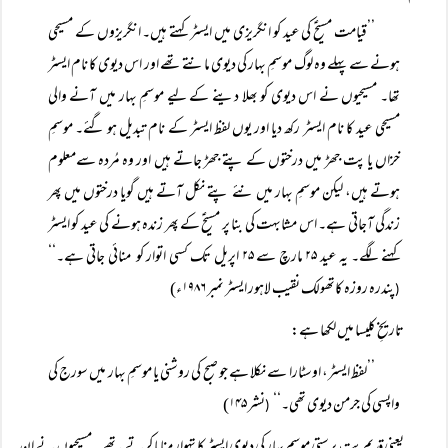
’’قیامت مسیحؑ کی عید کو انگریزی میں ایسٹر کہتے ہیں۔ انگریزوں کے مسیحی
ہونے سے پہلے وہ لوگ موسمِ بہار کی دیوی مانتے تھے اور اس دیوی کا نام ایسٹر
تھا۔ مسیحیوں نے اس دیوی کو بھلا دینے کے لیے موسمِ بہار میں آنے والی
مسیحی عید کا نام ایسٹر رکھ دیا اور یوں لفظ ایسٹر کے نام تبدیل ہو گئے۔ موسمِ
خزاں یا پت جھڑ میں درختوں کے پتے جھڑ جاتے ہیں اور وہ مُردہ سےمعلوم
ہوتے ہیں، لیکن موسمِ بہار میں نئے پتے نکل آتے ہیں گویا درختوں میں پھر
زندگی آجاتی ہے۔ اس مشابہت کی بنا پر مسیحؑ کے پھر زندہ ہونے کی عید کو ایسٹر
کہنے لگے۔ یہ عید ۲۵ مارچ سے ۲۵ اپریل تک کسی اتوار کو منائی جاتی ہے۔‘‘
پندرہ روزہ کاتھولک نقیب لاہور ایسٹر نمبر ۱۹۸۶ء)
(
تاریخِ کلیسا میں لکھا ہے:
’’لفظ ایسٹر، اوسٹارا سے نکلا ہے جو صبح کی روشنی یا موسمِ بہار میں سورج کی
واپسی کی جرمن دیوی تھی۔‘‘
نشر ۱۴۵)
(