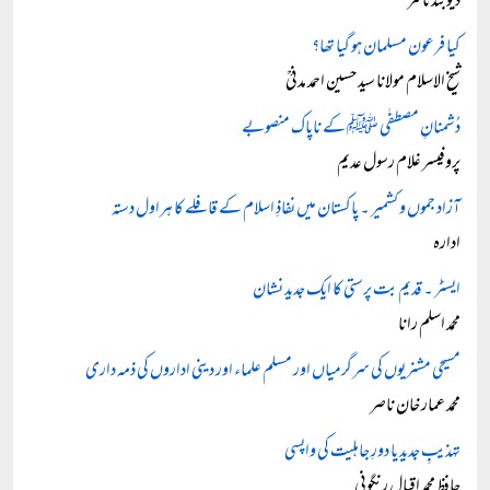
دیوبند ٹائمز
کیا فرعون مسلمان ہو گیا تھا؟
شیخ الاسلام مولانا سید حسین احمد مدنیؒ
دُشمنانِ مصطفٰی ﷺ کے ناپاک منصوبے
پروفیسر غلام رسول عدیم
آزاد جموں و کشمیر ۔ پاکستان میں نفاذِ اسلام کے قافلے کا ہراول دستہ
ادارہ
ایسٹر ۔ قدیم بت پرستی کا ایک جدید نشان
محمد اسلم رانا
مسیحی مشنریوں کی سرگرمیاں اور مسلم علماء اور دینی اداروں کی ذمہ داری
محمد عمار خان ناصر
تہذیبِ جدید یا دورِ جاہلیت کی واپسی
حافظ محمد اقبال رنگونی