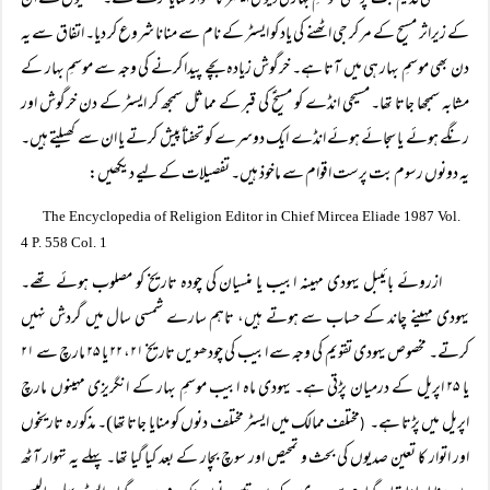
یعنی قدیم بت پرستی موسمِ بہار کی دیوی ایسٹر کا تہوار منایا کرتے تھے۔ مسیحیوں نے ان
کے زیراثر مسیح کے مر کر جی اٹھنے کی یاد کو ایسٹر کے نام سے منانا شروع کر دیا۔ اتفاق سے یہ
دن بھی موسمِ بہار ہی میں آتا ہے۔ خرگوش زیادہ بچے پیدا کرنے کی وجہ سے موسمِ بہار کے
مشابہ سمجھا جاتا تھا۔ مسیحی انڈے کو مسیحؑ کی قبر کے مماثل سمجھ کر ایسٹر کے دن خرگوش اور
رنگے ہوئے یا سجائے ہوئے انڈے ایک دوسرے کو تحفتاً پیش کرتے یا ان سے کھیلتے ہیں۔
یہ دونوں رسوم بت پرست اقوام سے ماخوذ ہیں۔ تفصیلات کے لیے دیکھیں:
The Encyclopedia of Religion Editor in Chief Mircea Eliade 1987 Vol.
4 P. 558 Col. 1
ازروئے بائیبل یہودی مہینہ ابیب یا منسیان کی چودہ تاریخ کو مصلوب ہوئے تھے۔
یہودی مہینے چاند کے حساب سے ہوتے ہیں، تاہم سارے شمسی سال میں گردش نہیں
کرتے۔ مخصوص یہودی تقویم کی وجہ سے ابیب کی چودھویں تاریخ ۲۱، ۲۲ یا ۲۵ مارچ سے ۲۱
یا ۲۵ اپریل کے درمیان پڑتی ہے۔ یہودی ماہ ابیب موسمِ بہار کے انگریزی مہینوں مارچ
اپریل میں پڑتا ہے۔
مختلف ممالک میں ایسٹر مختلف دنوں کو منایا جاتا تھا)۔ مذکورہ تاریخوں
(
اور اتوار کا تعین صدیوں کی بحث و تمحیص اور سوچ بچار کے بعد کیا گیا تھا۔ پہلے یہ تہوار آٹھ