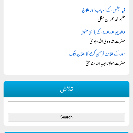
ذیابیطس کے اسباب اور علاج
حکیم محمد عمران مغل
والدین اور اولاد کے باہمی حقوق
حضرت شاہ ولی اللہ دہلویؒ
سود کے خلاف قرآنِ کریم کا اعلانِ جنگ
حضرت مولانا عبید اللہ سندھیؒ
تلاش