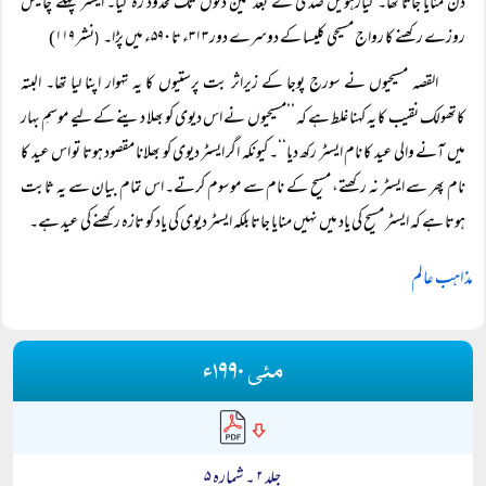
دن منایا جاتا تھا۔ گیارہویں صدی کے بعد تین دنوں تک محدود رہ گیا۔ ایسٹر پہلے چالیس
روزے رکھنے کا رواج مسیحی کلیسا کے دوسرے دور ۳۱۳ء تا ۵۹۰ء میں پڑا۔
نشر ۱۱۹)
(
القصہ مسیحیوں نے سورج پوجا کے زیراثر بت پرستیوں کا یہ تہوار اپنا لیا تھا۔ البتہ
کاتھولک نقیب کا یہ کہنا غلط ہے کہ ’’مسیحیوں نے اس دیوی کو بھلا دینے کے لیے موسمِ بہار
میں آنے والی عید کا نام ایسٹر رکھ دیا‘‘۔ کیونکہ اگر ایسٹر دیوی کو بھلانا مقصود ہوتا تو اس عید کا
نام پھر سے ایسٹر نہ رکھتے، مسیح کے نام سے موسوم کرتے۔ اس تمام بیان سے یہ ثابت
ہوتا ہے کہ ایسٹر مسیح کی یاد میں نہیں منایا جاتا بلکہ ایسٹر دیوی کی یاد کو تازہ رکھنے کی عید ہے۔
مذاہب عالم
مئی ۱۹۹۰ء
جلد ۲ ۔ شمارہ ۵