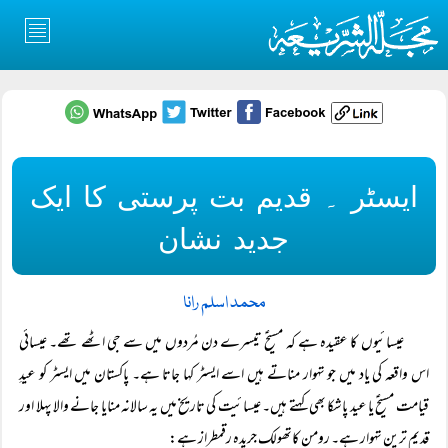
ایسٹر ۔ قدیم بت پرستی کا ایک
جدید نشان
محمد اسلم رانا
عیسائیوں کا عقیدہ ہے کہ مسیحؑ تیسرے دن مُردوں میں سے جی اٹھے تھے۔ عیسائی
اس واقعہ کی یاد میں جو تہوار مناتے ہیں اسے ایسٹر کہا جاتا ہے۔ پاکستان میں ایسٹر کو عیدِ
قیامت مسیحؑ یا عید پاشکا بھی کہتے ہیں۔ عیسائیت کی تاریخ میں یہ سالانہ منایا جانے والا پہلا اور
قدیم ترین تہوار ہے۔ رومن کاتھولک جریدہ رقمطراز ہے: