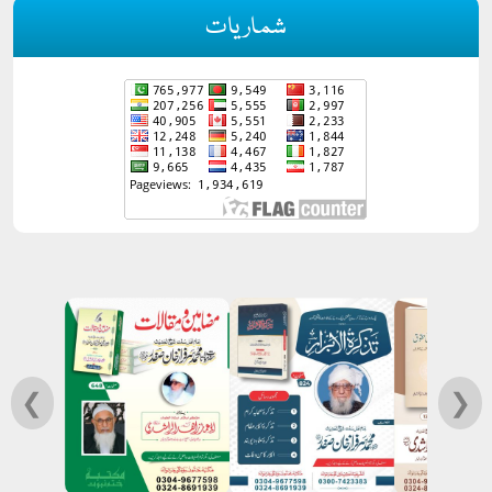
شماریات
❮
❯