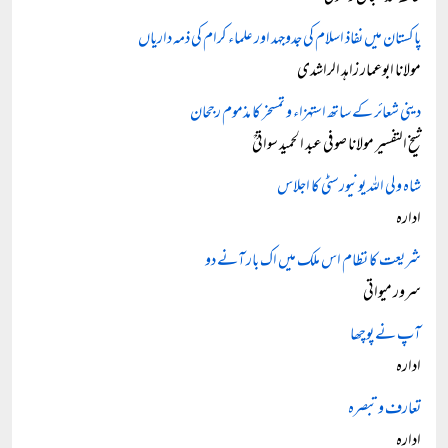
پاکستان میں نفاذ اسلام کی جدوجہد اور علماء کرام کی ذمہ داریاں
مولانا ابوعمار زاہد الراشدی
دینی شعائر کے ساتھ استہزاء و تمسخر کا مذموم رجحان
شیخ التفسیر مولانا صوفی عبد الحمید سواتیؒ
شاہ ولی اللہ یونیورسٹی کا اجلاس
ادارہ
شریعت کا نظام اس ملک میں اک بار آنے دو
سرور میواتی
آپ نے پوچھا
ادارہ
تعارف و تبصرہ
ادارہ