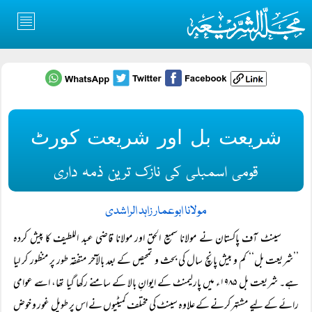
شریعت بل اور شریعت کورٹ
قومی اسمبلی کی نازک ترین ذمہ داری
مولانا ابوعمار زاہد الراشدی
سینٹ آف پاکستان نے مولانا سمیع الحق اور مولانا قاضی عبد اللطیف کا پیش کردہ
’’شریعت بل‘‘ کم و بیش پانچ سال کی بحث و تمحیص کے بعد بالآخر متفقہ طور پر منظور کر لیا
ہے۔ شریعت بل ۱۹۸۵ء میں پارلیمنٹ کے ایوانِ بالا کے سامنے رکھا گیا تھا، اسے عوامی
رائے کے لیے مشتہر کرنے کے علاوہ سینٹ کی مختلف کمیٹیوں نے اس پر طویل غور و خوض