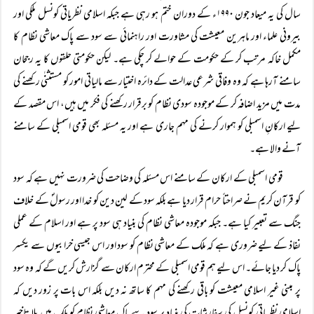
سال کی یہ میعاد جون ۱۹۹۰ء کے دوران ختم ہو رہی ہے جبکہ اسلامی نظریاتی کونسل ملکی اور
بیرونی علماء اور ماہرین معیشت کی مشاورت اور راہنمائی سے سود سے پاک معاشی نظام کا
مکمل خاکہ مرتب کر کے حکومت کے حوالے کر چکی ہے۔ لیکن حکومتی حلقوں کا یہ رجحان
سامنے آرہا ہے کہ وہ وفاقی شرعی عدالت کے دائرہ اختیار سے مالیاتی امور کو مستثنٰی رکھنے کی
مدت میں مزید اضافہ کر کے موجودہ سودی نظام کو برقرار رکھنے کی فکر میں ہیں، اس مقصد کے
لیے ارکانِ اسمبلی کو ہموار کرنے کی مہم جاری ہے اور یہ مسئلہ بھی قومی اسمبلی کے سامنے
آنے والا ہے۔
قومی اسمبلی کے ارکان کے سامنے اس مسئلہ کی وضاحت کی ضرورت نہیں ہے کہ سود
کو قرآن کریم نے صراحتاً حرام قرار دیا ہے بلکہ سود کے لین دین کو خدا اور رسولؐ کے خلاف
جنگ سے تعبیر کیا ہے۔ جبکہ موجودہ معاشی نظام کی بنیاد ہی سود پر ہے اور اسلام کے عملی
نفاذ کے لیے ضروری ہے کہ ملک کے معاشی نظام کو سود اور اس جیسی خرابیوں سے یکسر
پاک کر دیا جائے۔ اس لیے ہم قومی اسمبلی کے محترم ارکان سے گزارش کریں گے کہ وہ سود
پر مبنی غیر اسلامی معیشت کو باقی رکھنے کی مہم کا ساتھ نہ دیں بلکہ اس بات پر زور دیں کہ