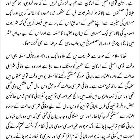
ہے۔ لیکن قومی اسمبلی کے ارکان سے ہم یہ گزارش کریں گے کہ وہ گروہی، جماعتی اور
طبقاتی مصلحتوں سے بالاتر ہو کر شریعت بل کے منظور شدہ مسودہ کا مطالعہ کریں اور ایک
مسلمان کی حیثیت سے اپنے ضمیر کے مطابق اس کے بارے میں فیصلہ کریں کیونکہ شریعت
اسلامیہ کی بالادستی ایک مسلمان کے ایمان و عقیدہ کا مسئلہ ہے اور اس کے لیے میدانِ حشر
میں بارگاہِ ایزدی اور دربارِ مصطفویؐ میں جواب دہی کے مرحلہ سے بھی گزرنا ہوگا۔
نفاذ اسلام کے حوالہ سے شریعت بل کے علاوہ ایک اور اہم اور نازک مسئلہ بھی اس
وقت قومی اسمبلی کے ارکان کے ضمیر کو دستک دے رہا ہے اور وہ ہے وفاقی شرعی
عدالت کے دائرہ اختیار سے مالیاتی امور کو مستثنٰی رکھنے کا مسئلہ جو اس وقت قومی حلقوں میں
سنجیدگی کے ساتھ زیربحث ہے۔ وفاقی شرعی عدالت کم و بیش دس سال قبل تشکیل دی گئی
تھی اور اس کی ذمہ داریوں میں ملک میں رائج غیر اسلامی قوانین پر نظرثانی کا کام شامل تھا لیکن
بعض دیگر قوانین کی طرح مالیاتی قوانین کو دس سال کے لیے وفاقی شرعی عدالت کے دائرہ
اختیار سے مستثنٰی کر دیا گیا تھا۔ اور اس استثنا کی وجہ یہ بیان کی گئی تھی کہ اس دوران متبادل
مالیاتی نظام ترتیب پا جائے تاکہ موجودہ غیر اسلامی سودی مالیاتی نظام کو یکلخت ختم کرنے کی
صورت میں کوئی خلا پیدا نہ ہو اور مالیاتی نظام افراتفری اور ابتری کا شکار نہ ہو جائے۔ دس