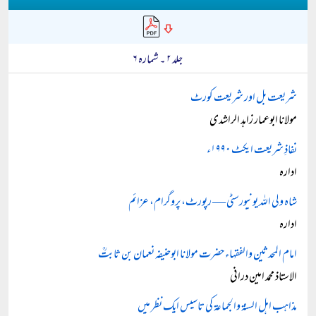
جلد ۲ ۔ شمارہ ۶
شریعت بل اور شریعت کورٹ
مولانا ابوعمار زاہد الراشدی
نفاذِ شریعت ایکٹ ۱۹۹۰ء
ادارہ
شاہ ولی اللہ یونیورسٹی — رپورٹ، پروگرام، عزائم
ادارہ
امام المحدثین والفقہاء حضرت مولانا ابوحنیفہ نعمان بن ثابتؒ
الاستاذ محمد امین درانی
مذاہب اہل السنۃ والجماعۃ کی تاسیس ایک نظر میں