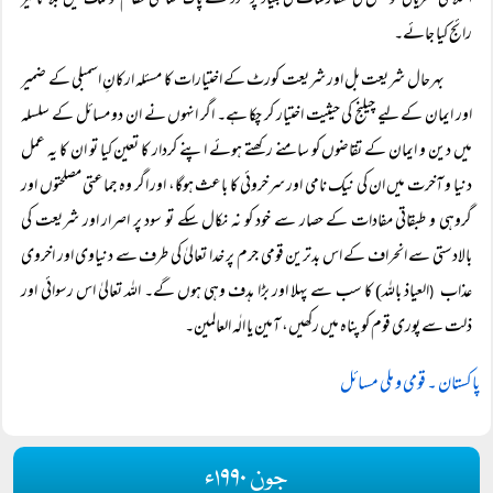
اسلامی نظریاتی کونسل کی سفارشات کی بنیاد پر سود سے پاک معاشی نظام کو ملک میں بلا تاخیر
رائج کیا جائے۔
بہرحال شریعت بل اور شریعت کورٹ کے اختیارات کا مسئلہ ارکانِ اسمبلی کے ضمیر
اور ایمان کے لیے چیلنج کی حیثیت اختیار کر چکا ہے۔ اگر انہوں نے ان دو مسائل کے سلسلہ
میں دین و ایمان کے تقاضوں کو سامنے رکھتے ہوئے اپنے کردار کا تعین کیا تو ان کا یہ عمل
دنیا و آخرت میں ان کی نیک نامی اور سرخروئی کا باعث ہوگا، اور اگر وہ جماعتی مصلحتوں اور
گروہی و طبقاتی مفادات کے حصار سے خود کو نہ نکال سکے تو سود پر اصرار اور شریعت کی
بالادستی سے انحراف کے اس بدترین قومی جرم پر خدا تعالیٰ کی طرف سے دنیاوی اور اخروی
عذاب
العیاذ باللہ) کا سب سے پہلا اور بڑا ہدف وہی ہوں گے۔ اللہ تعالیٰ اس رسوائی اور
(
ذلت سے پوری قوم کو پناہ میں رکھیں، آمین یا الٰہ العالمین۔
پاکستان ۔ قومی و ملی مسائل
جون ۱۹۹۰ء