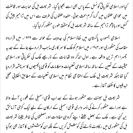
کیا اور اسلامی نظریاتی کونسل کے پاس بھی اسے بھجوایا گیا۔ شریعت بل کی حمایت اور مخالفت
میں عوامی حلقوں میں گرما گرم بحث ہوئی، متعدد حلقوں کی طرف سے اس میں ترامیم پیش کی
گئیں اور بالآخر ترامیم کے ساتھ شریعت بل کو متفقہ طور پر منظور کر لیا گیا۔
اسلامی جمہوریہ پاکستان میں نفاذ اسلام کی جدوجہد کے حوالہ سے ۱۹۴۹ء میں قرارداد
مقاصد کی منظوری اور ۱۹۷۳ء میں اسلام کو ملک کا سرکاری مذہب قرار دیے جانے کے بعد یہ
تیسرا اہم ترین واقعہ ہے۔ اول الذکر دو اقدامات کے ذریعے ملک کی نظریاتی اور اسلامی
حیثیت کے تعین کے ساتھ ساتھ اسلامی تعلیمات و احکامات کو قومی پالیسیوں کا سرچشمہ قرار دیا
گیا تھا جبکہ شریعت بل ملک کے اجتماعی نظام میں اسلامی تعلیمات کے مطابق انقلابی عملی
تبدیلیوں کا نقطۂ آغاز ہے۔
شریعت بل سینٹ سے منظور ہونے کے بعد اب قومی اسمبلی کے فلور پر آنے والا
ہے اور اسے منظور کرنے کی ذمہ داری قومی اسمبلی کے ارکان کے لیے ایک کڑی آزمائش
بن گئی ہے۔ ملک کے بعض حلقے اپنے گروہی مفادات اور مصلحتوں کی خاطر یقیناً شریعت
بل کی منظوری میں رکاوٹ ڈالنے کی کوشش کریں گے بلکہ ان کوششوں کا آغاز بھی ہوگیا