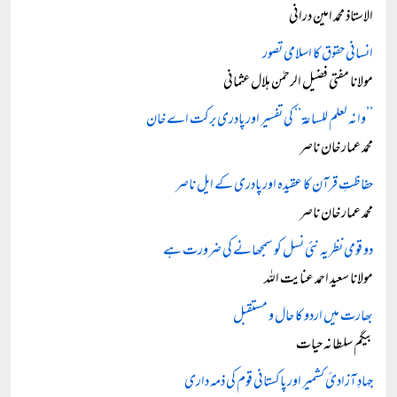
الاستاذ محمد امین درانی
انسانی حقوق کا اسلامی تصور
مولانا مفتی فضیل الرحمٰن ہلال عثمانی
’’وانہ لعلم للساعۃ‘‘ کی تفسیر اور پادری برکت اے خان
محمد عمار خان ناصر
حفاظتِ قرآن کا عقیدہ اور پادری کے ایل ناصر
محمد عمار خان ناصر
دو قومی نظریہ نئی نسل کو سمجھانے کی ضرورت ہے
مولانا سعید احمد عنایت اللہ
بھارت میں اردو کا حال و مستقبل
بیگم سلطانہ حیات
جہادِ آزادیٔ کشمیر اور پاکستانی قوم کی ذمہ داری