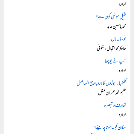
ادارہ
مثیلِ موسٰی کون ہے؟
محمد یاسین عابد
نو سالہ ماں
حافظ محمد اقبال رنگونی
آپ نے پوچھا
ادارہ
گنٹھیا ۔ جوڑوں کا درد یا وجع المفاصل
حکیم محمد عمران مغل
تعارف و تبصرہ
ادارہ
مکان کیسا ہونا چاہیئے؟