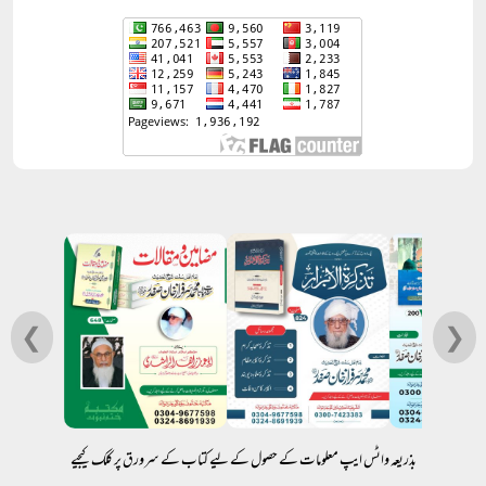
❮
❯
بذریعہ واٹس ایپ معلومات کے حصول کے لیے کتاب کے سرورق پر کلک کیجیے