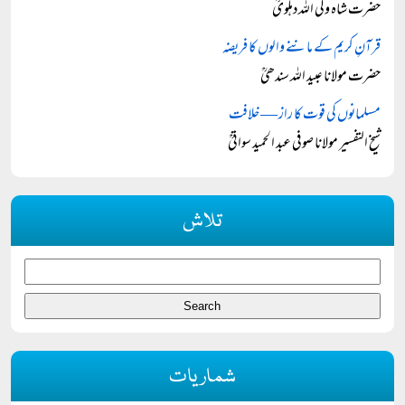
حضرت شاہ ولی اللہ دہلویؒ
قرآنِ کریم کے ماننے والوں کا فریضہ
حضرت مولانا عبید اللہ سندھیؒ
مسلمانوں کی قوت کا راز — خلافت
شیخ التفسیر مولانا صوفی عبد الحمید سواتیؒ
تلاش
شماریات