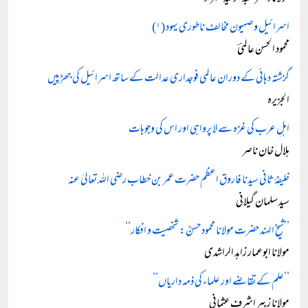
اسرائیل و صہیون مخالف ناطوری یہود (۱)
محمود الحسن عالمیؔ
گزشتہ دہائی کے دوران عالمی فوجداری عدالت کے ساتھ اسرائیل کی جھڑپیں
الجزیرہ
اہلِ عرب کی غزہ سے لا پرواہی اور اس کی وجوہات
ہلال خان ناصر
خلیفۂ ثانی سیدنا فاروق اعظم حضرت عمر بن خطاب رضی اللہ تعالیٰ عنہ
سید سلمان گیلانی
’’شیخ الہند حضرت مولانا محمود حسنؒ: شخصیت و افکار‘‘
مولانا ابوعمار زاہد الراشدی
’’علم کے تقاضے اور علماء کی ذمہ داریاں‘‘
مولانا زبیر اشرف عثمانی