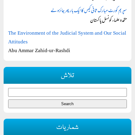
سپریم کورٹ مبارک ثانی کیس کا ایک بار پھر جائزہ لے
متحدہ علماء کونسل پاکستان
The Environment of the Judicial System and Our Social
Attitudes
Abu Ammar Zahid-ur-Rashdi
تلاش
شماریات