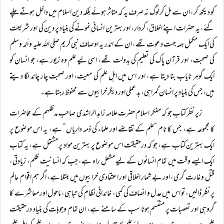
کو دیکھ کر، ان سے مل کر لوگ نہ صرف یہ کہ متاثر ہوئے بلکہ دین اسلام میں داخل ہوتے چلے
گئے، یہ حضرات اپنے اخلاق، کردار، اور بہترین انسانی نمونے کی بنیاد پر دین کی اور شریعت
کی ایک مکمل ہمہ جہت دعوت تھے، ان کے اندر یہ اوصاف نبی کریم صلی اللہ علیہ و اٰلہ وسلم
کی صحبت، اور قرآن پاک کی تعلیم کی بدولت تھے، اسی لیے علم وہ زیور ہے، جو انسان کو
ایک گوہر نایاب بنا دیتا ہے، اور اس میں اہل علم کی معیت، اور صحبت چار چاند لگا دیتے
ہیں، جس کی بنیاد پر انسان گمراہی، بد عملی اور دیگر خرابیوں سے محفوظ رہتا ہے۔
زیر نظر کتاب جو کہ مفکر اسلام حضرت علامہ زاہد الراشدی صاحب مدظلہم کے محاضرات
کا مجموعہ ہے، جس کا نام ”علم کے تقاضے اور علماء کی ذمہ داریاں“ ہے، یہ اس موضوع پر
ایک بہترین کتاب ہے، جو کہ درحقیقت اس موضوع پر بہترین مواد پر مشتمل ہے، یہ کتاب
ایک ایسے وقت میں تمام انسانوں کے لیے مشعل راہ ہے، جب کہ انسانیت ظلم، زیادتی،
قتل و غارت گری، اور بے شمار اخلاقی اور اعتقادی خرابیوں میں مبتلا ہے، اگر ہم اقوام عالم
پر نظر ڈالیں، تو اس میں عدل و انصاف کی کمی، خاندانی نظام کی تباہی، ماحول اور معاشرے کا
گروہی اور تعصبات پر منقسم ہونا سب کے سامنے ہے، ان تمام وجوہات کی بنیاد درحقیقت