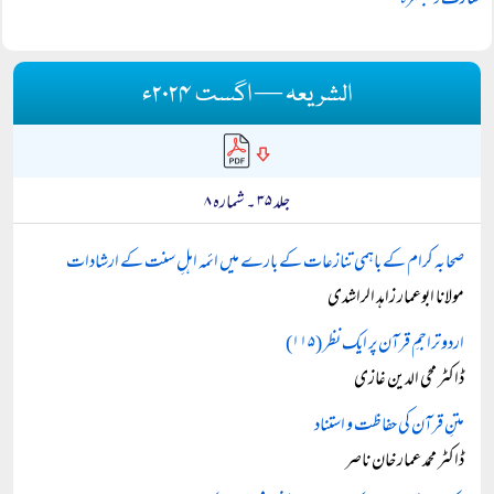
تعارف و تبصرہ
الشریعہ — اگست ۲۰۲۴ء
جلد ۳۵ ۔ شمارہ ۸
صحابہ کرام کے باہمی تنازعات کے بارے میں ائمہ اہلِ سنت کے ارشادات
مولانا ابوعمار زاہد الراشدی
اردو تراجمِ قرآن پر ایک نظر (۱۱۵)
ڈاکٹر محی الدین غازی
متنِ قرآن کی حفاظت و استناد
ڈاکٹر محمد عمار خان ناصر