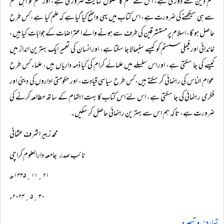
علم دین سے دوری ہے، اس لئے علم کا حصول نہایت ضروری ہے، اور علم کو اہل علم
سے ہی سیکھنے کی ضرورت ہے، اس کتاب میں یہی واضح کیا گیا ہے کہ علم کیا ہے، کس طرح
حاصل ہو گا، اسلام پر مستشرقین کی طرف سے ہونے والے اعتراضات کے جوابات کیا ہیں،
خاندانی اور فیملی سسٹم کو کیسے سنبھالا جا سکتا ہے، اور انسان کی تعمیر ایک بہترین انداز میں
کیسے کی جا سکتی ہے، اور اس سلسلے میں علمائے کرام کی کیا ذمہ داریاں ہیں، علماء کس طرح
عوام الناس کی رہنمائی کر سکتے ہیں، کس طرح سیاسی قیادت، اور حکومتی اداروں کی دینی اور
فکری رہنمائی کی جا سکتی ہے، اس لئے اس کتاب کا بہت اہتمام کے ساتھ مطالعہ کرنے کی
ضرورت ہے، تاکہ ہم اس سے بہترین رہنمائی حاصل کر سکیں۔
محمد زبیر اشرف عثمانی
نائب صدر
جامعہ دارالعلوم کراچی
۲۱؍۱۱؍۱۴۴۵ھ
۳۰؍۵؍۲۰۲۴ء