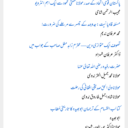
پاکستان قومی اتحاد کے صدر مولانا مفتی محمود سے ایک اہم انٹرویو
مجیب الرحمٰن شامی
مسئلہ قادیانیت: جدوجہد کے تیسرے مرحلے کی ضرورت!
محمد عرفان ندیم
تصوف ایک متوازی دین — محترم زاہد مغل صاحب کے جواب میں
ڈاکٹر عرفان شہزاد
حضرت رفیدہ رضی اللہ تعالیٰ عنہا
مولانا محمد جمیل اختر ندوی
مولانا ولی الحق صدیقی افغانی کی رحلت
مولانا شاہ اجمل فاروق ندوی
کتائب القسام کے ترجمان ابوعبیدہ کا تاریخی خطاب
ابو عبیدہ
مولانا ڈاکٹر عبد الوحید شہزاد