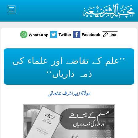
’’علم کے تقاضے اور علماء کی
ذمہ داریاں‘‘
مولانا زبیر اشرف عثمانی