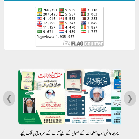
❮
❯
بذریعہ واٹس ایپ معلومات کے حصول کے لیے کتاب کے سرورق پر کلک کیجیے