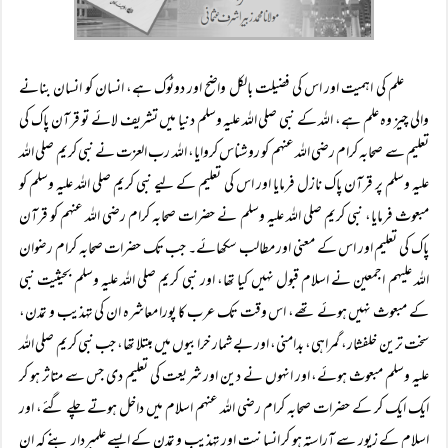
علم کی اہمیت اور اس کی فضیلت بالکل واضح اور دوٹوک ہے، انسان کو انسان بنانے
والی چیز وہ علم ہے، اللہ کے نبی صلی اللہ علیہ وسلم دنیا میں تشریف لائے تو قرآن پاک کی
تعلیم سے صحابہ کرام رضی اللہ عنہم کو روشناس کروایا، اللہ رب العزت نے نبی کریم صلی اللہ
علیہ وسلم پر قرآن پاک نازل فرمایا اور اس کی تعلیم کے لیے نبی کریم صلی اللہ علیہ وسلم کو
مبعوث فرمایا، نبی کریم صلی اللہ علیہ وسلم نے حضرات صحابہ کرام رضی اللہ عنہم کو قرآن
پاک کی تعلیم اور اس کے معنی اور مطالب سکھائے۔ جب تک حضرات صحابہ کرام رضوان
اللہ علیہم اجمعین نے اسلام قبول نہیں کیا تھا، اور نبی کریم صلی اللہ علیہ وسلم بحیثیت نبی
کے مبعوث نہیں ہوئے تھے، اس وقت تک عرب کا پورا معاشرہ ان کی تہذیب و تمدن،
سخت ترین خلفشار، گمراہی، بدامنی، اور بے شمار خرابیوں میں مبتلا تھا، جب نبی کریم صلی اللہ
علیہ وسلم مبعوث ہوئے، اور انہوں نے دین اور شریعت کی تعلیم دی جس سے متاثر ہو کر
ایک ایک کر کے حضرات صحابہ کرام رضی اللہ عنہم اسلام میں داخل ہوتے چلے گئے، اور
اسلام کے زیور سے آراستہ ہو کر انسانیت اور تہذیب و تمدن کے ایسے علمبردار بنے کہ ان