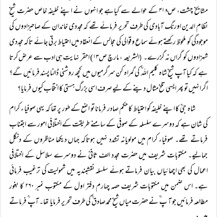
مشایخ چشت، ص۴۱۸ کے حوالے سے کیاہے جو انہوں نے اپنے خلیفہ خاص حضرت شیخ
نظام الدین اورنگ آبادی کی طرف تحریر فرمائے تھے کہ مجددی خاندان کے صاحبزادوں کی
موجودگی کو ملحوظ رکھتے ہوئے سماع وقوالی کی مجالس کے انعقاد میں احتیاط برتی جائے تاکہ مجددی
شہزادوں کو گراں نہ گزرے۔
الشریعہ ، مارچ ص۱۳) احقر نہایت ہی ادب سے عرض کرتا
(
ہے کہ کیا آپ شیخ شاہ کلیم اللہ ؒ کی گمراہ کن سرگرمیوں میں کچھ روشنی ڈالنا پسند فرمائیں گے؟
اگر انہیں تو پھر ایسی تلخ مثال دینے کے لیے صرف اسی بزرگ ہستی کا انتخاب کیوں فرمایا؟
شاہ جیؒ کا اپنے خلیفہ کو احتیاط کا حکم صادر فرمانا تو اضع کے طور پر تھا کہ یہی صوفیا ء کرام
کی شان ہے کہ دوسرے سلسلہ کے صوفی کے سامنے طریقت کے اختلافی امور سے اجتناب
فرماتے تھے۔ صوفیاء کرام میں مولویانہ تشدد نہیں ہوتاکہ جہاں دیکھا مناظروں کے دنگل
جمالیے۔ مکتوبات شریف میں حضرت مجدد الف ثانیؒ نے دوسرے سلاسل کے اختلافی
اعمال کی بھی اچھائیاں بیان فرماتے ہوئے سلسلہ نقشبندیہ میں شمولیت کی ترغیب فرمائی
ہے۔ اس ضمن میں مکتوبات شریف حصہ چہارم دفتر اول کے مکتوب نمبر ۲۶۰ کا بغور
مطالعہ فرمائیں جو آ پ ؒ نے حضرت میاں شیخ محمدصادق ؒ کی طرف تحریر فرمایا تھا۔ آپ ؒ فرماتے