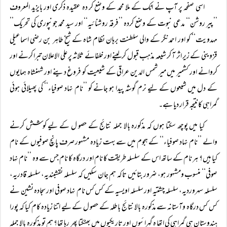
اسی صفحہ پر آپ نے اٹک کے ملا محمد کے وضع کر دہ عقیدہ ذکری اور بایزید المعروف
’’پیر روشن‘‘ مدعی نبوت کے وضع کردہ ’’فرقہ روشنائیہ‘‘ اور سید محمد جونپوری کی تحریک’’
مہدویت‘‘ کو اور احمدنگر کے والی سلطنت برہان نظام شاہ کے شیخ طاہر بن رضی اسماعیلی
قزوینی کے زیر اثر آ کر شیعہ مذہب قبول کرلینے اور خلفائے ثلاثہ پر علی الاعلان تبرا کرنے اور
کروانے اور کشمیر میں میر شمس الدین عراقی کے شیعیت کو فروغ دینے اور شہنشاہ ہمایوں
کے دل میں شیعوں کے لیے نرم گوشہ پیدا ہو جانے کو ’’نام نہاد صوفیاء‘‘ کی پھیلائی ہوئی
گمراہی کانتیجہ قرار دیا ہے۔
کیا میں پوچھ سکتا ہوں کہ مذکورہ بالا جملہ نتائج کے حصو ل کے لیے کوشش کرنے
والے ’’نام نہاد صوفیاء‘‘ کے ہجوم میں سے بہت زیادہ مشہور صرف پانچ صوفیوں کے نام
کیا ہیں؟ ہر نام کے ساتھ اس کے سلسلہ طریقت کا نام اور درگاہ کا نام جس سے وہ ’’نام نہاد
صوفی‘‘ منسوب ومشہور ہو، ضرور بتائیں تاکہ ہم جان سکیں کہ سلسلہ نقشبندیہ، سلسلہ قادریہ،
سلسلہ سہروردیہ، سلسلہ چشتیہ اور سلسلہ اویسیہ کے کس کس نام نہاد صوفی اور سجادہ نشین نے
کس کس درگاہ وآستانہ سے مذکورہ بالا نتائج باطلہ کے حصو ل کے لیے اتنا زیادہ کام کیا کہ پورا
ہندوستان ہی گمراہی کی اتھا ہ گہرائیوں اور تاریکیوں میں بھٹکتا پھر رہا تھا؟ ہم تو مذکورہ بالا جملہ