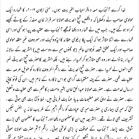
خدا کرے آنجناب معہ دیگر احباب بخیریت ہوں۔ مئی /جون ۲۰۰۹ء کا شمارہ ایک
مولوی صاحب نے دکھلایا کہ دیکھیں شیخ الحدیث مولانا سرفراز خان صفدرؒ کے پوتے کیسے
گمراہ ہوگئے ہیں۔ جب میں نے شمار ہ دیکھا تو مجھے آنجناب سے عقیدت پیدا ہو گئی اور اسی
شمارے سے اتنا متاثر ہوا کہ ایک پکا بریلوی عقائد کا ایڈووکیٹ اور معروف غیر مقلد مولوی
صاحب اور ایک محقق شیعہ نوجوان عالم
جو تینوں میرے دوست ہیں) الشریعہ کے سالانہ
(
خریدار بنا ڈالے اور وہ بھی متاثرہو کر خریدار بنے ہیں، بلکہ الشریعہ کاحضرت شیخ الحدیثؒ نمبر
بھی انہوں نے خریدا ہے۔ حضرت شیخ الحدیث ؒ سے راقم الحروف ناکارہ کو طویل عرصہ سے
عقیدت تھی۔ حضرت کے چند مکتوبات گرامی جو اس ناکارہ کے نام ہیں، ان کی فوٹو کاپی
ارسال خدمت ہے۔ حضرت مولانا عبدالحق خان بشیر دامت برکاتہم سے بھی عقیدت وتعلق
ہے۔ حضرت نے اپنی جملہ مطبوعات ہدیۃً عنایت فرمائی ہیں، خط وکتابت بھی ہوتی ہے،
حتیٰ کہ میری بیماری پر حضرت میری عیادت کو راقم اثیم کے غریب خانہ پر بنفس نفیس
تشریف بھی لائے تھے۔ الشریعہ میں ان کامضمون دیکھا اور آنجناب کا مضمون بھی بڑے
شوق سے پڑھا۔ آنجناب کے موقف پر بڑی خوشی ہوئی۔ راقم آثم حضرت مولانا صوفی