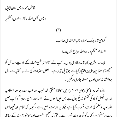
قاضی محمد رویس خان ایوبی
رئیس مجلس افتاء، آزاد جموں وکشمیر
(۲)
گرامی قدر جناب مولانا زاہد الراشدی صاحب
السلام علیکم ورحمۃ اللہ مزاج شریف!
ماہنامہ الشریعہ کا باقاعدہ قاری ہوں۔ آپ نے آزادانہ علمی بحث کے ذریعے مسائل کو
سمجھنے کا بہترین طریقہ اختیار کیا ہے جو قابل قدر ہے۔ بعض حضرات کی بے جا تنقیدسے دل
برداشتہ نہ ہوں اوریہ سلسلہ جاری رکھیں۔
تازہ شمارہ
مئی/جون ۲۰۰۹ء) میں مولانا مفتی محمد طیب صاحب صدر جامعہ اسلامیہ
(
امدادیہ فیصل آباد کی گفتگو شائع ہوئی ہے جس میں انہوں نے ’’اختلاف امتی رحمۃ‘‘ کو آپ صلی
اللہ علیہ وسلم کی طرف منسوب کیا ہے جبکہ یہ درست نہیں ہے، کیوں کہ تمام محدثین اس
بات پرمتفق ہیں کہ یہ کوئی حدیث نہیں ہے۔ حتی کہ صحیح، ضعیف اور موضوع سند کے ساتھ