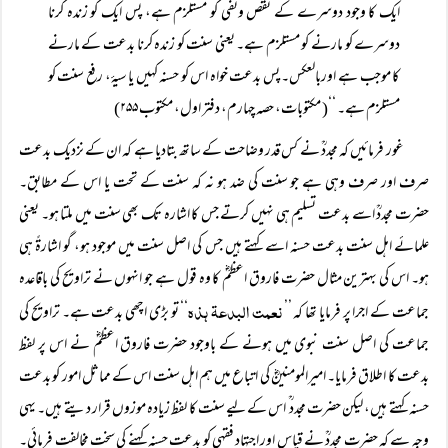
ایک کا وجود دوسرے کے نقص ونفی کو مستلزم ہے، پس ایک کو زندہ کرنا
دوسرے کو مارنے کو مستلزم ہے۔ یعنی سنت کو زندہ کرنا بدعت کے مارنے
کا موجب ہے اوربالعکس۔ پس بدعت خواہ اس کو حسنہ کہیں یا سیۂ، رفع سنت کو
مستلزم ہے۔ ‘‘( مکتوبات، حصہ چہارم، دفتر اول، مکتوب ۲۵۵)
غور فرمائیں کہ مجددؒ نے کس قدر وضاحت کے ساتھ بتادیا ہے کہ ان کے نزدیک بدعت
صرف اور صرف وہی ہے جو سنت کی ضد ہو نہ کہ سنت کے تحت یا اس کے مطابق۔
حضرت مجددؒ اسے بدعت تسلیم ہی نہیں کرتے جس کا اشارہ تک بھی سنت میں ملتا ہو۔ یعنی
علمائے اہل سنت بدعت حسنہ اسے کہتے ہیں جس کی اصل سنت میں موجود ہو، گو اشارۃً ہی
ہو۔ اس کی بہترین مثال حضرت فاروق اعظمؓ کا وہ قول ہے جو انہوں نے تراویح کی باقاعدہ
نعمت البدعۃ ہذہ
جماعت کے اجرا پر فرمایا تھا کہ ’’
‘‘ تو بڑی اچھی بدعت ہے۔ تراویح کی
جماعت کی اصل سنت نبوی میں ہونے کے باوجود حضرت فاروق اعظمؓ نے اس پر لفظ
بدعت کا اطلاق فرمایا۔ امیرالمومنینؓ کی اتباع میں ہم اہل سنت اس کے مماثل امور کو بدعت
حسنہ کہتے ہیں، لیکن حضرت مجدد ؒ اس کے لیے سنت کا لفظ زیادہ موزوں قرار دیتے ہیں۔ یہی
وجہ سے کہ حضرت مجددؒ نے قیاس اور اجتہاد فقہی کو بدعت حسنہ کہنے کی سخت مخالفت فرمائی۔