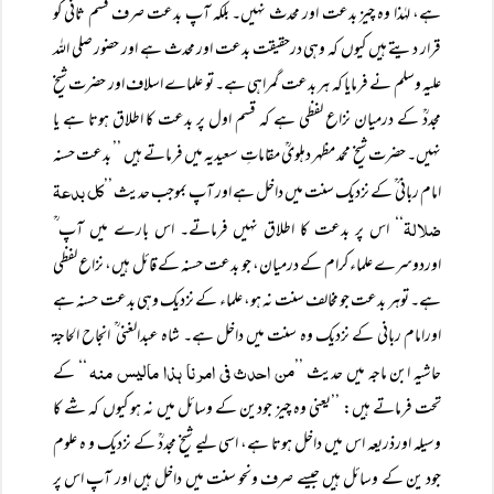
ہے، لہٰذا وہ چیز بدعت اور محدث نہیں۔ بلکہ آپ بدعت صرف قسم ثانی کو
قرار دیتے ہیں کیوں کہ وہی درحقیقت بدعت اور محدث ہے اور حضور صلی اللہ
علیہ وسلم نے فرمایا کہ ہر بدعت گمراہی ہے۔ تو علماے اسلاف اور حضرت شیخ
مجددؒ کے درمیان نزاع لفظی ہے کہ قسم اول پر بدعت کا اطلاق ہوتا ہے یا
نہیں۔ حضرت شیخ محمد مظہر دہلویؒ مقاماتِ سعیدیہ میں فرماتے ہیں ’’ بدعت حسنہ
کل بدعۃ
امام ربانی ؒ کے نزدیک سنت میں داخل ہے اور آپ بموجب حدیث ’’
ضلالۃ
‘‘ اس پر بدعت کا اطلاق نہیں فرماتے۔ اس بارے میں آپ ؒ
اوردوسرے علماء کرام کے درمیان، جو بدعت حسنہ کے قائل ہیں، نزاع لفظی
ہے۔ توہر بدعت جو مخالف سنت نہ ہو، علماء کے نزدیک وہی بدعت حسنہ ہے
اورامام ربانی کے نزدیک وہ سنت میں داخل ہے۔ شاہ عبدالغنی ؒ انجاح الحاجۃ
من احدث فی امرنا ہذا مالیس منہ
حاشیہ ابن ماجہ میں حدیث ’’
‘‘ کے
تحت فرماتے ہیں: ’’یعنی وہ چیز جودین کے وسائل میں نہ ہو کیوں کہ شے کا
وسیلہ اورذریعہ اس میں داخل ہوتا ہے، اسی لیے شیخ مجددؒ کے نزدیک و ہ علوم
جود ین کے وسائل ہیں جیسے صرف ونحو سنت میں داخل ہیں اور آپ اس پر