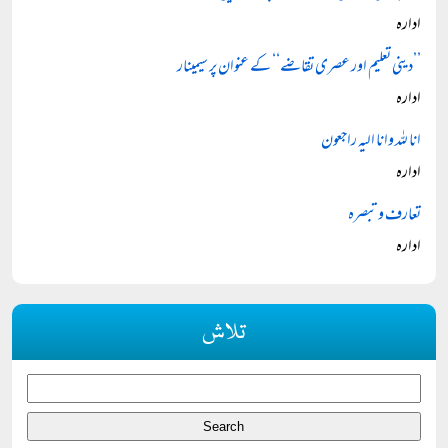
ادارہ
’’دینی تعلیم اور عصری تقاضے‘‘ کے عنوان پر سیمینار
ادارہ
انا للہ وانا الیہ راجعون
ادارہ
تعارف و تبصرہ
ادارہ
تلاش