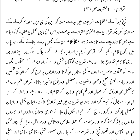
قرار دیا۔‘‘
الشریعہ ص ،۱۳)
(
شیخ مجدد ؒ نے مکتوبات شریف میں بدعات حسنہ کو دین کی بنیادیں منہدم کرنے کے
مساوی کس جگہ قرار دیا ہے؟ لغوی اعتبار سے بدعت ہر اس نئی چیز یاعمل یا عقیدہ کو کہا جاتا
ہے جس کاوجود پہلے سے ثابت نہ ہو۔ مثلاً کلام الٰہی کے تیس پارے بنائے گئے۔ ہر پارہ
میں رکوع قائم کیے گئے، قرآن کریم پر اعراب لگائے گئے، بلاک بنا کر چھاپنے اور جلد
بندی کا کام شروع ہوا۔ حدیث شریف کو کتابی شکل دے کر احادیث کے مختلف مجموعہ
جات کو مختلف نام دینا، احادیث کی اسناد بیان کرنا اور راویوں پر جرح کر کے ان کی قسمیں
اور درجات یعنی صحیح وحسن وضعیف و معضل ومرفوع وغیرہ بنانا، غرض علم حدیث
کامکمل فن اورفقہ کے اصول اور علم کلام اوران کے تمام قاعدے ضابطے اور نماز کے لیے
زبان سے بول کر نیت کرنا اور رمضان شریف میں بیس تراویح ادا کرنا، ایمان مجمل اور ایمان
مفصل یاد کرنا اور کروانا، حج کے لیے اونٹوں کی بجائے بحری وہوائی جہازوں اور کاروں
وبسوں پر بیٹھ کرسفر کرنا اور طریقت کے جملہ سلاسل ومشاغل اور مسائل، مراقبے، چلہ کشی
وپاس انفاس اور تصور شیخ اور شریعت کے چار وں سلسلے حنفی، شافعی ،مالکی اور حنبلی