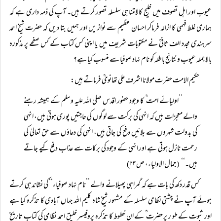
عیوب اور اہل تصوف میں خلیج کالامتناہی سلسلہ تصور کرتے ہیں۔ آپ کی ذمہ داری ہے کہ
ہماری غلط فہمی کا ازالہ فرماکر احسان عظیم سے نواز یں اور ہمیں بتا دیں کہ حضرت شیخ احمد
سرہندی مجدد الف ثانیؒ نے مکتوبات شریف میں یا اپنی کس کتاب کے کس صفحے پر مذکورہ
بالاجملہ عیوب ونتائج باطلہ کو نام نہاد صوفیا سے منسوب کیا ہے؟
حکیم الامت حضر ت مولانا اشرف علی تھانویؒ فرماتے ہیں:
’’اولیائے امت ؒ کا وجود حضور اقدس صلی اللہ علیہ وسلم کے ہمیشہ رہنے
والے معجزات ہیں کہ انہی کی برکت سے لوگوں کی حاجتیں پوری ہوتی ہیں، انہی
کی بدولت شہروں سے بلائیں دفع کی جاتی ہیں، انہی کی دعاؤں سے حق تعالیٰ کی
رحمت نازل ہوتی ہے اور انہی کے وجود کی برکات سے عذاب دفع کیے جاتے
ہیں۔‘‘
جمال الاولیاء، ص ۲۳)
(
کس قدر دکھ کی بات ہے کہ گمراہی پھیلانے والے ’’نام نہاد صوفیاء‘‘ کی نشاندہی کرتے
ہوئے آپ نے چشتی نظامی سلسلہ کے مشہور شیخ شاہ کلیم اللہ جہاں آبادی کا تذکرہ کیا ہے
اور ثبوت کے طو ر پر حضرت ؒ کے ان خطوط کا تذکرہ پروفیسر خلیق احمد نظامی کی کتاب تاریخ