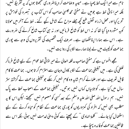
نام سے میرا ایک خط چھپا ہے۔ میںیہ وضاحت کر دیناضروری سمجھتا ہوں کہ یہ تقریظ نہیں،
بلکہ میرا ذاتی خط ہے جومیں نے مفتی محمدعیسیٰ صاحب کو اس کتاب پر تبصرہ کی خواہش پر
تحریرکیا اور محض ازراہ تفنن طبع کچھ جملے مزاح کے شامل کیے گئے۔ خط کے آخر میں مولانا
کویہ مشورہ دیا گیا تھا کہ نہ اس خط کو شائع فرمائیں اور نہ ہی کتاب شائع کرنے کی ضرورت
ہے۔ اس سے ہمارا اپنانقصان ہے۔ صرف ایک شخصیت کی تقریروں کی وجہ سے پوری
جماعت کو لپیٹ میں لے لینا ہمارے اکابر کی روایت نہیں۔
مجھے افسوس ہے کہ مفتی صاحب مدظلہ العالی نے میر اذاتی خط عوام کے لیے شائع فرماکر
غلطی کی ہے۔ میں تبلیغی جماعت کے اکابر کادل وجان سے احترام کرتا ہوں۔ جماعت کا کام
قابل تعریف ہے اور علمائے کرام شاید وہ کام نہیں کر سکے جو تبلیغی جماعت نے گزشتہ ستر
سال میں کیا ہے۔ کوتاہیاں کہاں نہیں ہوتیں۔ تبلیغی جماعت کے اصحاب خطا سے پاک
نہیں۔ ہم رسول اللہ صلی اللہ علیہ وسلم کے بعد کسی کو معصوم نہیں سمجھتے، لیکن اس کا یہ
مطلب بھی نہیں کہ افراد کی کمزوریوں کو پوری جماعت کے نظام کو تباہ کرنے کے لیے
استعمال کیا جائے۔ ’’کلمۃ الہادی‘‘ کے چھپنے سے کوئی دینی خدمت نہیں ہوئی، بلکہ اس سے
مخالفین جماعت کو فائدہ پہنچا ہے۔