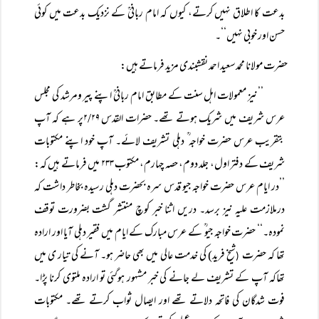
بدعت کا اطلاق نہیں کرتے، کیوں کہ امام ربانیؒ کے نزدیک بدعت میں کوئی
حسن اور خوبی نہیں‘‘۔
حضرت مولانا محمدسعید احمد نقشبندی مزید فرماتے ہیں:
’’نیز معمولات اہل سنت کے مطابق امام ربانیؒ اپنے پیر ومرشد کی مجلس
عرس شریف میں شریک ہوتے تھے۔ حضرات القدس ۲/۲۹پر ہے کہ آپ
بتقریب عرس حضرت خواجہ ؒ دہلی تشریف لائے۔ آپ خود اپنے مکتوبات
شریف کے دفتر اول، جلد دوم، حصہ چہارم، مکتوب ۲۳۳ میں فرماتے ہیں کہ:
’’در ایام عرس حضرت خواجہ جیو قدس سرہ بحضرت دہلی رسیدہ بخاطر داشت کہ
درملازمت علیہ نیز برسد۔ دریں اثنا خبر کوچ منتشر گشت بضرورت توقف
نمودہ۔‘‘ حضرت خواجہ جیو ؒ کے عرس مبارک کے ایام میں فقیر دہلی آیا اور ارادہ
تھا کہ حضرت
شیخ فرید) کی خدمت عالی میں بھی حاضر ہو۔ آنے کی تیار ی میں
(
تھاکہ آپ کے تشریف لے جانے کی خبر مشہور ہوگئی تو ارادہ ملتوی کرنا پڑا۔
فوت شدگان کی فاتحہ دلاتے تھے اور ایصال ثواب کرتے تھے۔ مکتوبات