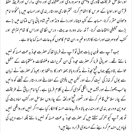
اورسلاسل طریقت قادری وچشتی وسہروردی اورنقشبندی اور دینی مدارس اورطریقہ حفظ
قرآن اور اولیا کے عرس کا اہتمام کرنا، ختم بخاری ودستار بندی اور مساجد میں با تنخواہ امام
وموذن مقرر کرنا، مساجد کے گنبد ومینار اوررائے ونڈ اورشیرشاہ بائی پاس ملتان میں بڑے
بڑے تبلیغی اجتماعات کرنا، آٹھ سالہ دورہ حدیث، درس نظامی اوراس کا تمام لٹریچر اور
کتب نحو وصرف اور اسناد کا اجرا وغیرہ، ان تمام کاموں کو بدعات حسنہ کہا جاتا ہے۔
جب آ پ سے فون پر بات ہوئی تو آ پ نے فرمایا تھا کہ حضرت مجددؒ بدعت حسنہ کو نہیں
مانتے تھے۔ مہربانی فرما کر حضرت مجدد ؒ کی ان تحریرات وملفوظات ومکتوبات کے مکمل
حوالے بتا دیجیے جہاں شیخ مجددؒ نے مذکورہ بالا جملہ امور کا رد لکھا ہو، جیسا کہ حضرت ؒ نے زبان
سے بول کر نماز کی نیت کرنے اور کفن میں پگڑی کے اضافے اور دستار کے شملے کو دائیں
جانب چھوڑنے اور تشہد میں انگلی کھڑی کرنے پر کلام فرمایا ہے۔ کیا امام ربانیؒ نے طریقت
کے چار سلاسل قائم کرنے اور تصور شیخ اورفقہ کے چاروں سلاسل اور کتب احادیث کی
تدوین و درجہ بندی اور مندرجہ بالا دیگر بدعات حسنہ کا انکار کیا ہے؟ اگر نہیں اور واقعی نہیں
تو پھر آپ کیونکر کہہ سکتے ہیں کہ حضرت مجدد ؒ بدعت حسنہ کو نہیں مانتے بلکہ اسے دین کی
بنیادیں منہدم کر دینے کے مساوی قرار دیتے ہیں؟