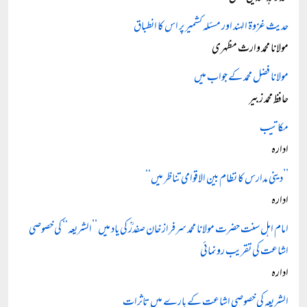
حدیث غزوۃ الہند اور مسئلہ کشمیر پر اس کا انطباق
مولانا محمد وارث مظہری
مولانا فضل محمد کے جواب میں
حافظ محمد زبیر
مکاتیب
ادارہ
’’دینی مدارس کا نظام بین الاقوامی تناظر میں‘‘
ادارہ
امام اہل سنت حضرت مولانا محمد سرفراز خان صفدرؒ کی یاد میں ’’الشریعہ‘‘ کی خصوصی
اشاعت کی تقریب رونمائی
ادارہ
الشریعہ کی خصوصی اشاعت کے بارے میں تاثرات