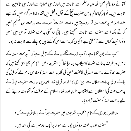
آقائے دو عالم صلی اللہ علیہ وسلم سے ثابت ہیں اورنہ ہی صحابہؓ سے اورنہ ہی تابعین سے
ثابت ہیں۔ تو پھر کیا خاکم بدہن حضرت شیخؒ کے قول وفعل میں تضاد تھا؟ ہر گز، نہیں بلکہ جسے
علماء اسلام بدعت حسنہ قرار دیتے ہیں، اسے حضرت ؒ سرے سے بدعت ہی تسلیم نہیں
کرتے بلکہ اسے سنت سے ثابت سمجھتے ہیں۔ باقی رہ گئی بدعت ضلالہ تو س میں حسن
ونورانیت کہاں سے آسکتی ہے؟ کیوں کہ بدعت اسی کو کہتے ہیں جو پہلے سے ثابت نہ ہو۔
آپ نے جویہ لکھا ہے، آب زر سے لکھے جانے کے قابل ہے کہ ’’بدعت حسنہ کے
نام پر ہر طرف بدعات ضلالۃ کاسیلاب بہہ رہا تھا‘‘( الشریعہ، ص ۱۱) ہم بھی یہی کہتے ہیں کہ
حضرت مجددؒ نے بدعت حسنہ کی مخالفت نہیں کی بلکہ بدعت حسنہ کا مقدس نام لے کر پیش کی
جانے والی بدعات ضلالہ سے بیزاری کا اظہار فرمایا تھا۔ اندریں حالات حضرت مجددؒ نے
بدعت حسنہ کی اصطلاح سے اجتناب فرمایا اور علماء اسلام کے موقف کو تقویت دینے کے
لیے بدعت حسنہ کو سنت قرار دیا۔
ملا طاہر لاہوری کے نام مکتوب شریف میں حضرت مجدد ؒ نے برملا فرمایا ہے کہ:
’’سنت اور بدعت دونوں پورے طو ر پر ایک دوسرے کی ضد ہیں۔