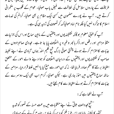
کیاہے، لیکن کسی ایک جگہ بھی کسی نام نہاد صوفی کوتنقیص وتنقید کانشانہ نہیں بنایا، کیوں کہ
طریقت کے چاروں سلاسل کی خلافت سے فیض یاب صوفیاء عوام کے قلوب پر حکمرانی
کرتے ہیں۔ آپ نے پورے مضمون میں کسی ایک مقام پر بھی صوفیاء کرامؒ کی خدمات
اسلام کا تذکرہ نہیں کیا بلکہ نام نہاد صوفیا کہہ کر تصوف کی تردید ہی کی ہے۔
آپ کو بخوبی معلوم ہو گاکہ نقشبندیوں اور چشتیوں کے مابین سماع اور اس کی جزئیات
مثلاً مزامیر اور رقص اور ذکر بالجہر وغیرہ پر اختلاف پایا جا تاہے۔ مجددی صاحبزادوں کے
جذبات کااحترام کرتے ہوئے چشتی صوفی بزرگ شیخ کلیم اللہ ؒ جہاں آبادی نے اپنے خلیفہ
صاحب کو نقشبندیوں اور چشتیوں کے درمیان اختلاف کو ہوا دینے والے امور کے متعلق
احتیاط برتنے کا حکم صادر فرمایا تھا، نہ کہ ان امور سے منع کیا یا انہیں غلط قرار دیا۔ مزامیر کے
ساتھ سماع چشتیوں میں ہنوز جاری ہے، لیکن صوفیاء کرام اب بھی ایک دوسرے کے
جذبات کااحترام کرتے ہوئے احتیاط سے کام لیتے ہیں۔
آپ نے لکھا ہے کہ:
’’ شیخ مجدد الف ثانی ؒ نے اپنے مکتوبات میں بدعت حسنہ کے تصور کو شدید
تنقید کا نشانہ بنایا اور اس طرز فکر کو دین کی بنیادیں منہدم کرنے کے مساوی