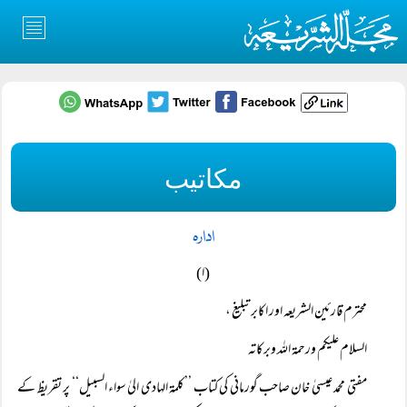
مکاتیب
ادارہ
(ا)
محترم قارئین الشریعہ اور اکابر تبلیغ ،
السلام علیکم ورحمۃ اللہ وبرکاتہ
مفتی محمد عیسیٰ خان صاحب گورمانی کی کتاب ’’کلمۃ الہادی الیٰ سواء السبیل‘‘ پر تقریظ کے