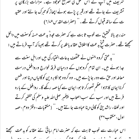
شریف میں آپ کے اس عمل کی تصریح موجود ہے۔ مزارات بزرگان پر
تشریف لے جاتے تھے اورقبر پر پڑے ہوئے اچھاڑ کو تبرک جانتے اور عقید
ت کے ساتھ قبول کرتے تھے۔‘‘
حضرات القدس ۲/۷۹)
(
مندرجہ بالا تحقیق سے خوب ثابت ہے کہ حضرت مجدد ؒ بدعت حسنہ کوسنت میں داخل
سمجھتے تھے۔ حضرت شیخؒ بدعت کا اطلاق عقائد باطلہ پر کرتے تھے جیسا کہ آپ فرماتے ہیں:
’’بدعتی گروہ جنہوں نے مختلف بدعات اختیار کی ہیں اور اہل سنت سے
جدا ہوئے ہیں۔ ان تمام گروہوں کے درمیان فرقہ خوارج وروافض درست
معاملہ اور حق سے دور جا پڑے ہیں۔ وہ گروہ جو اکابر دین کو گالیاں دینا اور طعن
کرنا ایمان کا جزو اعظم تصورکرتا ہو، ایمان سے کیا حصہ رکھے گا۔ روافض کے بارہ
فرقے ہیں اور سب کے سب اصحاب پیغمبر صلی اللہ علیہ وسلم کی تکفیر کرتے
اور خلفاء راشدینؓ کو گالی دینا عبادت جانتے ہیں۔‘‘
مکتوبات، دفتر دوم، حصہ
(
اول، مکتوب ۳۶)
اس عبارت سے خوب ثابت ہے کہ حضرت امام ربانیؒ نئے عقائد کو بدعت سمجھتے