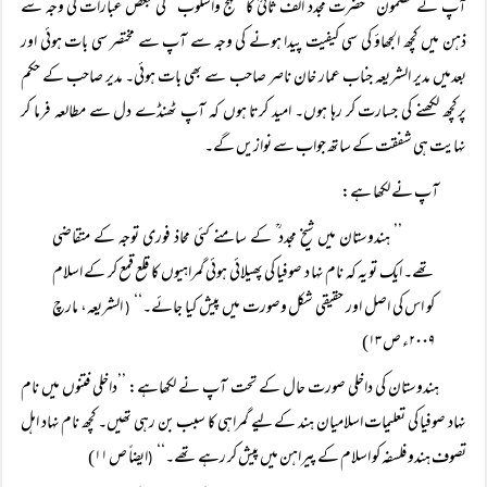
آپ کے مضمون ’’حضرت مجدد الف ثانیؒ کا منہج واسلوب‘‘ کی بعض عبارات کی وجہ سے
ذہن میں کچھ الجھاؤ کی سی کیفیت پیدا ہونے کی وجہ سے آپ سے مختصر سی بات ہوئی اور
بعدمیں مدیر الشریعہ جناب عمار خان ناصر صاحب سے بھی بات ہوئی۔ مدیر صاحب کے حکم
پرکچھ لکھنے کی جسارت کر رہا ہوں۔ امید کرتا ہوں کہ آپ ٹھنڈے دل سے مطالعہ فرما کر
نہایت ہی شفقت کے ساتھ جواب سے نوازیں گے۔
آپ نے لکھا ہے:
’’ ہندوستان میں شیخ مجدد ؒ کے سامنے کئی محاذ فوری توجہ کے متقاضی
تھے۔ ایک تو یہ کہ نام نہا د صوفیا کی پھیلائی ہوئی گمراہیوں کا قلع قمع کر کے اسلام
کو اس کی اصل اور حقیقی شکل وصورت میں پیش کیا جائے۔‘‘
الشریعہ، مارچ
(
۲۰۰۹ء ص ۱۳)
ہندوستان کی داخلی صورت حال کے تحت آپ نے لکھاہے: ’’داخلی فتنوں میں نام
نہاد صوفیا کی تعلیمات اسلامیان ہند کے لیے گمراہی کا سبب بن رہی تھیں۔ کچھ نام نہاد اہل
تصوف ہندو فلسفہ کو اسلام کے پیراہن میں پیش کر رہے تھے۔‘‘
ایضاً ص ۱۱)
(