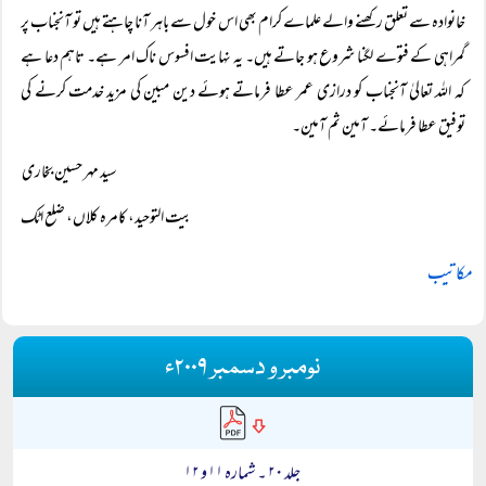
خانوادہ سے تعلق رکھنے والے علماے کرام بھی اس خول سے باہر آنا چاہتے ہیں تو آنجناب پر
گمراہی کے فتوے لگنا شروع ہو جاتے ہیں۔ یہ نہایت افسوس ناک امر ہے۔ تاہم دعا ہے
کہ اللہ تعالیٰ آنجناب کو درازی عمر عطا فرماتے ہوئے دین مبین کی مزید خدمت کرنے کی
توفیق عطا فرمائے۔ آمین ثم آمین۔
سید مہر حسین بخاری
بیت التوحید، کامرہ کلاں، ضلع اٹک
مکاتیب
نومبر و دسمبر ۲۰۰۹ء
جلد ۲۰ ۔ شمارہ ۱۱ و ۱۲