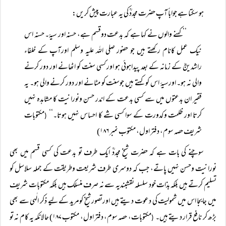
ہو سکتا ہے جواباً آپ حضرت مجددؒ کی یہ عبارت پیش کریں:
’’کہنے والوں نے کہا ہے کہ بدعت دوقسم ہے، حسنہ اور سیۂ۔ حسنہ اس
نیک عمل کانام رکھتے ہیں جو حضور صلی اللہ علیہ وسلم اورآپ کے خلفاء
راشدینؓ کے زمانہ کے بعد پیداہوئی ہو اور کسی سنت کو اٹھانے اور دور کرنے
والی نہ ہو۔ اورسیۂ اس کو کہتے ہیں جوسنت کو مٹانے اور دور کرنے والی ہو۔ یہ
فقیر ان بدعتوں میں سے کسی بدعت کے اندر حسن ونورانیت کا مشاہدہ نہیں
کرتا اور ظلمت وکدورت کے سوا کسی شے کا احساس نہیں ہوتا۔‘‘
مکتوبات
(
شریف حصہ سوم، دفتر اول، مکتوب نمبر ۱۸۶)
سوچنے کی بات ہے کہ حضرت شیخ مجددؒ ایک طرف تو بدعت کی کسی قسم میں بھی
نورانیت وحسن نہیں پاتے، جب کہ دوسری طرف شریعت وطریقت کے جملہ سلاسل کو
تسلیم کرتے ہیں بلکہ بذات خود سلسلہ نقشبندیہ سے نہ صرف منسلک ہیں بلکہ مکتوبات شریف
میں جابجا اس میں شمولیت کی دعوت دیتے ہیں اورتصور شیخ کومرید کے لیے ذکر الٰہی سے بھی
بڑھ کر نافع قرار دیتے ہیں۔
مکتوبات، حصہ سوم، دفتر اول، مکتوب ۱۸۷) حالانکہ یہ کام نہ تو
(