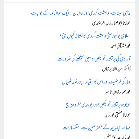
مذہبی طبقات، دہشت گردی اور طالبان ۔ ایک سوالنامہ کے جوابات
مولانا ابوعمار زاہد الراشدی
اسلامی یونیورسٹی دہشت گردی کا نشانہ کیوں بنی؟
محمد مشتاق احمد
آزادی کی پر تشدد تحریکیں: سبق سیکھنے کی ضرورت
ڈاکٹر عبد القدیر خان
جہاد کی فرضیت اور اس کا اختیار ۔ چند غلط فہمیاں
محمد عمار خان ناصر
موجودہ پر تشدد تحریکیں اور دیوبندی فکر و مزاج
مولانا مفتی محمد زاہد
معاصر مجاہدین کے معترضین سے استفسارات
محمد زاہد صدیق مغل