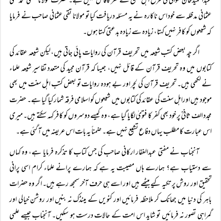
عبدالحمیدخان سواتیؒ کی طرح اہل تشیع کے کفر کاقائل نہیں ہے۔ حضرت مولانا مفتی محمد تقی
عثمانی مدظلہ سے خود اس ناکارہ نے یہ مسئلہ دریافت کیا تو مولانا تقی عثمانی صاحب نے فرمایا
کہ شیعوں کو کافر نہیں کہتا، زیادہ سے زیادہ بدعتی کہتا ہوں۔
اگر چہ بعض کتب شیعہ میں تحریف قرآن کی روایات پائی جاتی ہیں، لیکن شیعہ عقائد کی
کتابوں میں وہ تحریف قرآن کے قائل نہیں، جیسا کہ قرآن مجید کی متعدد تفاسیر شیعہ علماء
نے لکھی ہیں۔ تحریف قرآن کی لچر اور بے ہودہ روایات تو بعض کتب اہل سنت میں بھی
موجود ہیں اوراہل سنت کی عقائد کی کتابوں میں شیعوں کو اسلامی فرقہ شمار کیا گیا ہے۔ حضرت
مجدد الف ثانیؒ پر خود بھی کفر کا فتویٰ لگایا گیا ہے، وہ کیسے دوسروں کو کافر کہہ سکتے ہیں۔ میری
اس عبارت کا مطلب یہاں دفاع تشیع نہیں ہے۔ ضمناً یہ بات اس عریضہ میں آ گئی ہے۔
آنجناب نے مفتی عبدالغفار ارکانی صاحب کی جس کتاب کا تذکرہ فرمایا ہے، وہ کہاں
سے دستیاب ہے؟ ہمارے ہاں مصیبت یہ ہے کہ ہمارے پرانے علماء کرام اسی پرانی
تحقیق اور روش پر تکیہ کیے بیٹھے ہیں اور اسے ہی حرف آخر سمجھ رہے ہیں۔ اگر وہ حضرات
باہر کی دنیا میں جھانک کر ملاحظہ فرمائیں اور کنویں کے مینڈک نہ بنیں اور روشن خیالی اور
گمراہی تصور نہ فرمائیں تو شاید اس امت کے حالات درست ہو سکیں۔ آنجناب جیسے علمی