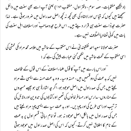
دیکھیے مکتوبات، حصہ سوم، دفتر اول، مکتوب ۱۸۶) یعنی آپ اسے بھی سنت میں داخل
(
سمجھتے ہیں کیوں کہ قیاس اور اجتہاد کی بھی کچھ نہ کچھ اصل صدر اول میں ضرور ہوتی ہے۔ لہٰذا
حضرت مجددؒ اسے سنت ہی قرار دیتے ہیں۔ اس طرح مجددصاحب ؒ اور اسلاف اہل سنت کی
بات میں کوئی تضاد یا اختلاف نہیں ہے۔
حضرت مولانا سعید احمد نقشبندیؒ نے اس مکتوب کے حاشیہ میں علامہ محمد مراد مکی محشی کی
اسی مکتوب کے تحت حاشیہ میں لکھی گئی عبارت پیش کی ہے کہ:
’’اور اس بارے میں آپ ؒ کا قول علماء اسلاف ؒ کے اس قول کے مخالف
نہیں کہ بدعت کی دوقسمیں ہیں، حسنہ وسیۂ۔ و ہ بدعت حسنہ سے ایسی شے مراد
لیتے ہیں جس کی صدراول میں اصل موجود ہو، اگر چہ اشارۃً ہی ہو جیسے مسجدوں
کے مناروں، مدارس اور مسافرخانوں کی تعمیر اور کتابوں کی تدوین اور دلائل کی
ترتیب اوراسی طرح کی اور چیزیں۔ اور بدعت سیۂ سے ایسی چیز مراد لیتے ہیں
جس کی صدر اول میں بالکل اصل موجود نہ ہو۔ تو امام ربانی ؒ قسم اول پر بدعت
کے نام کا اطلاق نہیں کرتے، کیوں کہ اس کی اصل صدر اول میں موجود ہوتی