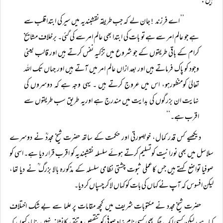
ہیں:
’’ اے فرزند
جان لے کہ جب طریقہ نقشبندیہ میں سیر کی ابتدا قلب سے
!
ہے جو عالم امر سے ہے تو بات کی ابتدا بھی عالم امر سے کی گئی۔ برخلاف مشایخ
کرام کے باقی طریقوں کے جو شروع میں تزکیہ نفس کرتے ہیں اور قالب یعنی
وجود کو پاک فرماتے ہیں اور بعد ازاں عالم امر میں آتے ہیں اور جہاں تک اللہ
تعالیٰ کومنظورہو، اس میں عروج کرتے ہیں ۔ یہی وجہ ہے کہ دوسروں کی
نہایت ان بزرگوں کی بدایت میں مندرج ہے اوریہ طریق سب طریقوں سے
اقرب ہے۔‘‘
دیکھیے کس قدر کمال، خوبصورتی اور حکمت کے ساتھ حضرت شیخ مجددؒ نے دوسرے
سلاسل میں بھی نورانیت کوتسلیم کرتے ہوئے سلسلہ نقشبندیہ کو اقرب قرار دیا ہے۔ اسی کو
صوفیا تواضع کہتے ہیں جس کاعملی ثبوت چشتی نظامی سلسلہ کے مذکورہ بالا بزرگ ؒ نے دیا تھا،
لیکن افسوس کہ آپ نے کہاں کی بات کو کہاں لا کر چسپاں کر دیا۔
حضرت شیخ مجدد نے مکتوبات شریف میں کچھ مقامات پر علما سے بے شک اختلاف