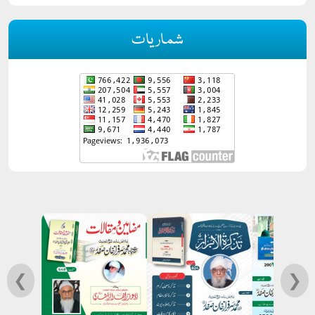
شماریات
❮
❯