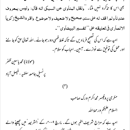
ونقل المناوی عن السبکی انہ قال: ولیس بمعروف
بھی اس کا تذکرہ نہیں ملتا۔ ’’
عندنا ولم اقف لہ علی سند صحیح ولا ضعیف ولا موضوع، واقرہ الشیخ زکریا
الانصاری فی تعلیقہ علی’’ تفسیر البیضاوی‘‘۔
امیدہے کہ اس کی تصحیح فرما دیں گے تاکہ غلط فہمی دور ہو جائے۔ اللہ تعالیٰ حق کو جاننے
اور عمل کی توفیق سے نوازے۔ آمین۔ احباب کو سلام۔
(مولانا) محمد یاسین ظفر
پرنسپل جامعہ سلفیہ ، فیصل آباد
(۳)
مکرمی پروفیسر محمد اکرم ورک صاحب
السلام علیکم ورحمۃ اللہ
امید ہے کہ مزاج شریف بخیر ہوں گے۔ مارچ ۲۰۰۹ء کے ’الشریعہ‘ میں چھپنے والے