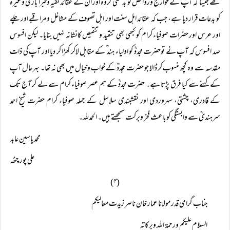
تھے جیسا کہ آپ ؒ نے خوارج وروافض کو بدعتی گروہ اور ان کے عقائد تقیہ وتبرا بازی وغیرہ
کو بدعات قرار دیا ہے، جب کہ عقائد اہل سنت اور اہل تصوف کے مشاغل ومراقبے اور چلے
اور عرس اور حضرات صوفیاء کرام کو کبھی بھی تنقید وتنقیص کانشانہ نہیں بنایا۔ لیکن افسوس
صد افسوس کہ آپ نے توحضرت مجددؒ کو اولیاء ہند ؒ کے مقابل لاکر کھڑا کر دیا اور آپ کی ذات
مقدسہ سے وہ کچھ منسوب کر ڈالا جو حضرت مجددؒ کے خواب وخیال میں بھی نہ تھا۔ بہرحال آپ
کے کہنے سے کیا فرق پڑتا ہے۔ حضرت مجددؒ کے ہم عصر صوفیاء کرام سے لے کر آج تک
کے قادری، چشتی، سہروردی اور نقشبندی سلاسل کے جملہ صوفیاء کرام حضرت شیخ احمد
سرہندیؒ سے وابستگی کو باعث فخر وبرکت سمجھتے ہیں۔ الحمدللہ۔
محمد یاسین عابد
علی پور چٹھہ
(۴)
جناب گرامی قدر مولانا عمار خان ناصر زیدت معالیکم
السلام علیکم ورحمۃ اللہ وبرکاتہ