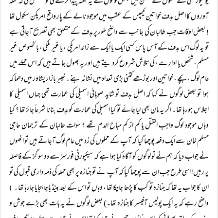
یونیورسٹی کے حملوں کے ضمن میں بعض لوگوں نے یہ نکتہ پیدا کرنے کی کوشش کی کہ حملہ
آوروں کا اصل ہدف خواتین کیمپس کے عقب میں موجود نالے کے پار واقع امریکن سکول تھا
بعض اوقات جب طالبان کی جانب سے واضح طور پر ہدف کے متعلق بھی تصریح آجاتی ہے
!
تو یہ لوگ اس ہدف کے آس پاس کسی ایک یا ایک سے زائد امریکی ، یا غیر ملکی ، بالخصوص غیر
مسلم ، شخص یا ادارے ، کی تلاش شروع کردیتے ہیں اور یہ بھول جاتے ہیں کہ اس حملے میں
عام لوگ ، بچے ، خواتین اور بوڑھے کتنی بڑی تعداد میں نشانہ بنے ۔ خیبر بازار پشاور میں دھماکہ
ہوا تو بعض لوگوں نے کہا کہ اصل ہدف تو شاید صوبائی اسمبلی کی عمارت تھی جہاں اسمبلی کا
اجلاس ہورہا تھا ۔ اگر یہ مان بھی لیا جائے تو کیا اسمبلی کی عمارت کو ہدف بنانا شرعاً جائز تھا ؟ کیا
وہاں موجود لوگ واجب القتل یا کم از کم مباح الدم تھے ؟ سوات طالبان کے ترجمان حاجی
مسلم خان سے ایک دفعہ پوچھا گیا کہ آپ کے حملوں کی زد میں عام لوگ آجاتے ہیں تو انھوں
نے جواب دیا کہ ہم نے تو لوگوں کو آگاہ کیا ہوا ہے کہ سیکیورٹی فورسز سے دو سو گز کے فاصلہ
پر رہیں! اسی طرح جب ان سے پوچھا گیا کہ آپ نے تو جنازہ پر بھی حملہ کی ذمہ داری قبول کی تو
ان کا جواب یہ تھا کہ جنازہ تو کب کا پڑھا جاچکا تھا ، وہاں تو اس کے بعد بینڈ باجا بجایا جارہا تھا ۔
(
واضح رہے کہ یہ ایک پولیس آفیسر کا جنازہ تھا۔) بعض لوگوں نے یہ بات بھی بڑے جوش و