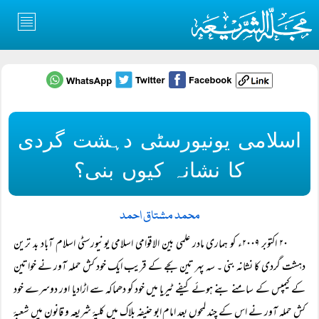
اسلامی یونیورسٹی دہشت گردی
کا نشانہ کیوں بنی؟
محمد مشتاق احمد
۲۰ اکتوبر ۲۰۰۹ء کو ہماری مادر علمی بین الاقوامی اسلامی یونیورسٹی اسلام آباد بد ترین
دہشت گردی کا نشانہ بنی ۔ سہ پہر تین بجے کے قریب ایک خود کش حملہ آور نے خواتین
کے کیمپس کے سامنے بنے ہوئے کیفے ٹیریا میں خود کو دھماکہ سے اڑادیا اور دوسرے خود
کش حملہ آور نے اس کے چند لمحوں بعد امام ابو حنیفہ بلاک میں کلیۂ شریعہ و قانون میں شعبۂ