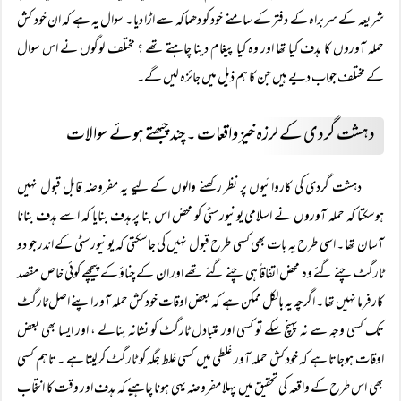
شریعہ کے سربراہ کے دفتر کے سامنے خود کو دھماکہ سے اڑا دیا ۔ سوال یہ ہے کہ ان خود کش
حملہ آوروں کا ہدف کیا تھا اور وہ کیا پیغام دینا چاہتے تھے ؟ مختلف لوگوں نے اس سوال
کے مختلف جواب دیے ہیں جن کا ہم ذیل میں جائزہ لیں گے۔
دہشت گردی کے لرزہ خیز واقعات ۔ چند چبھتے ہوئے سوالات
دہشت گردی کی کاروائیوں پر نظر رکھنے والوں کے لیے یہ مفروضہ قابل قبول نہیں
ہوسکتا کہ حملہ آوروں نے اسلامی یونیورسٹی کو محض اس بنا پر ہدف بنایا کہ اسے ہدف بنانا
آسان تھا ۔ اسی طرح یہ بات بھی کسی طرح قبول نہیں کی جاسکتی کہ یونیورسٹی کے اندر جو دو
ٹارگٹ چنے گئے وہ محض اتفاقاً ہی چنے گئے تھے اور ان کے چناؤ کے پیچھے کوئی خاص مقصد
کارفرما نہیں تھا ۔ اگرچہ یہ بالکل ممکن ہے کہ بعض اوقات خود کش حملہ آور اپنے اصل ٹارگٹ
تک کسی وجہ سے نہ پہنچ سکے تو کسی اور متبادل ٹارگٹ کو نشانہ بنالے ، اور ایسا بھی بعض
اوقات ہوجاتا ہے کہ خود کش حملہ آور غلطی میں کسی غلط جگہ کو ٹارگٹ کرلیتا ہے ۔ تاہم کسی
بھی اس طرح کے واقعہ کی تحقیق میں پہلا مفروضہ یہی ہونا چاہیے کہ ہدف اور وقت کا انتخاب