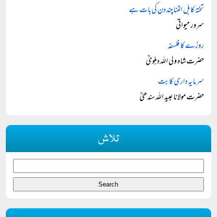
تختۂ کابل الٹنا چند دن کی بات ہے
سرور میواتی
روزے کا فلسفہ
حضرت شاہ ولی اللہ دہلویؒ
سرمایہ داری کا بت
حضرت مولانا عبید اللہ سندھیؒ
تلاش