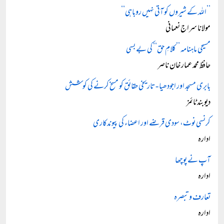
’’اللہ کے شیروں کو آتی نہیں روباہی‘‘
مولانا سراج نعمانی
مسیحی ماہنامہ ’’کلامِ حق‘‘ کی بے بسی
حافظ محمد عمار خان ناصر
بابری مسجد اور اجودھیا - تاریخی حقائق کو مسخ کرنے کی کوشش
دیوبند ٹائمز
کرنسی نوٹ، سودی قرضے اور اعضاء کی پیوندکاری
ادارہ
آپ نے پوچھا
ادارہ
تعارف و تبصرہ
ادارہ