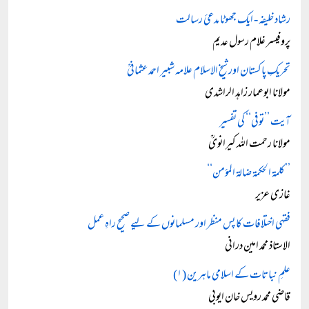
رشاد خلیفہ - ایک جھوٹا مدعئ رسالت
پروفیسر غلام رسول عدیم
تحریکِ پاکستان اور شیخ الاسلام علامہ شبیر احمد عثمانیؒ
مولانا ابوعمار زاہد الراشدی
آیت ’’توفی‘‘ کی تفسیر
مولانا رحمت اللہ کیرانویؒ
’’کلمۃ الحکمۃ ضالۃ المؤمن‘‘
غازی عزیر
فقہی اختلافات کا پس منظر اور مسلمانوں کے لیے صحیح راہِ عمل
الاستاذ محمد امین درانی
علمِ نباتات کے اسلامی ماہرین (۱)
قاضی محمد رویس خان ایوبی