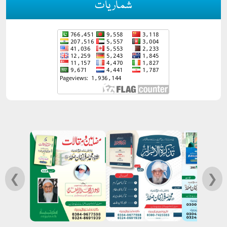
شماریات
❮
❯