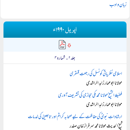
زبان و ادب
اپریل ۱۹۹۰ء
جلد ۲ ۔ شمارہ ۴
اسلامی نظریاتی کونسل کی رجعتِ قہقری
مولانا ابوعمار زاہد الراشدی
فضیلۃ الشیخ مولانا محمد مکی حجازی کی تشریف آوری
مولانا ابوعمار زاہد الراشدی
ارشاداتِ نبویؐ کی حفاظت کے لیے صحابہ کرامؓ اور تابعینؒ کی خدمات
شیخ الحدیث مولانا محمد سرفراز خان صفدر