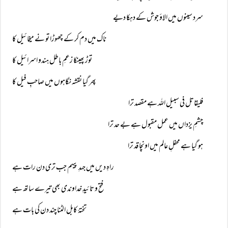
سرد سینوں میں الاؤ جوش کے دہکا دیے
ناک میں دم کر کے چھوڑا تو نے میخائیل کا
توڑ پھینکا زعمِ باطل ہندو اسرائیل کا
پھر گیا نقشہ نگاہوں میں صاحبِ فیل کا
فلیقاتل فی سبیل اللہ ہے مقصد ترا
چشمِ یزداں میں عمل مقبول ہے بے حد ترا
ہو گیا ہے محفلِ عالم میں اونچا قد ترا
راہِ دیں میں جہدِ پیہم جب تری دن رات ہے
فتح و تائیدِ خداوندی بھی تیرے ساتھ ہے
تختۂ کابل الٹنا چند دن کی بات ہے