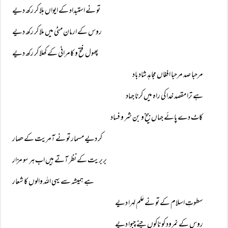
تو نے استبداد کے ایواں ہلا کر رکھ دیے
روس کے ارمان مٹی میں ملا کر رکھ دیے
پھول فتح و کامرانی کے کھلا کر رکھ دیے
مرحبا صد مرحبا افغاں مجاہد شاد باد
ہے ترا مقصد خدا کی راہ میں کرنا جہاد
کاٹ دے پائے جہاں بیخ و بن شر و فساد
کر دیے مسمار تو نے آمریت کے حصار
بربریت کے نظر آتے ہیں اب ہر سو مزار
ہے ہمیشہ سے یہی اللہ والوں کا شعار
سطوتِ اسلام کے تو نے عَلم لہرا دیے
روس کے نمرود کو ناکوں چنے چبوا دیے