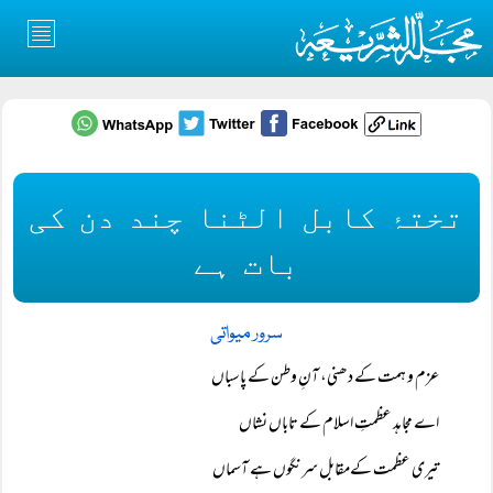
تختۂ کابل الٹنا چند دن کی
بات ہے
سرور میواتی
عزم و ہمت کے دھنی، آنِ وطن کے پاسباں
اے مجاہد عظمتِ اسلام کے تاباں نشاں
تیری عظمت کےمقابل سرنگوں ہے آسماں