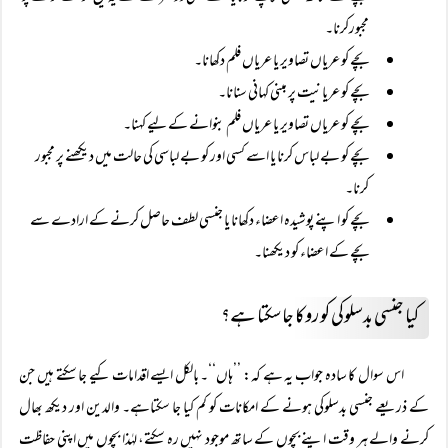
مجبورکرنا۔
بچے کو عریاں تصاویر یا عریاں فلم دکھانا۔
بچے کو عریانیت پر مبنی کہانی سنانا۔
بچے کو عریاں تصاویر یا عریاں فلم بنوانے کے لیے کہنا۔
بچے کو بے لباس کرنا یا اسے کسی اور کو بے لباسی کی حالت میں دیکھنے پر مجبور
کرنا۔
بچے کو اپنے پوشیدہ اعضاء دکھانا یا جنسی لطف حاصل کرنے کے ارادے سے
بچے کے اعضاء کو دیکھنا۔
کیا جنسی بدسلوکی کو روکا جا سکتا ہے؟
اس سوال کا سادہ جواب یہ ہے کہ: ’’ہاں‘‘۔ بالکل ایسے اقدامات کیے جا سکتے ہیں جن
کے ذریعے جنسی بدسلوکی ہونے کے امکانات کو کم کیا جا سکتاہے۔ والدین اور دیکھ بھال
کرنے والے ہر وقت اپنے بچوں کے ساتھ موجود نہیں رہ سکتے، لہٰذا بچوں میں اپنی حفاظت