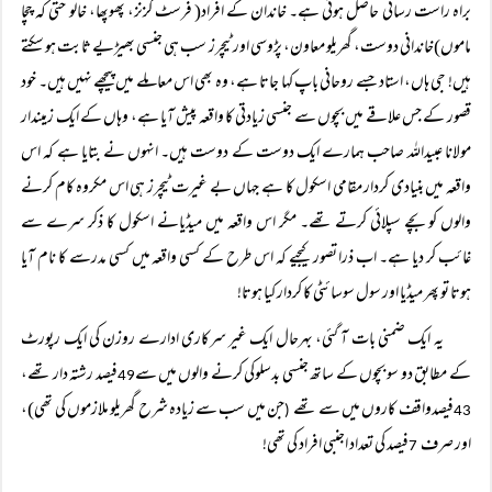
براہ راست رسائی حاصل ہوتی ہے۔ خاندان کے افراد( فرسٹ کزنز، پھوپھا، خالو حتی کہ چچا
ماموں)خاندانی دوست، گھریلو معاون، پڑوسی اور ٹیچرز سب ہی جنسی بھیڑیے ثابت ہو سکتے
ہیں! جی ہاں، استاد جسے روحانی باپ کہا جاتا ہے، وہ بھی اس معاملے میں پیچھے نہیں ہیں۔ خود
قصور کے جس علاقے میں بچوں سے جنسی زیادتی کا واقعہ پیش آیا ہے، وہاں کے ایک زمیندار
مولانا عبیداللہ صاحب ہمارے ایک دوست کے دوست ہیں۔ انہوں نے بتایا ہے کہ اس
واقعہ میں بنیادی کردار مقامی اسکول کا ہے جہاں بے غیرت ٹیچرز ہی اس مکروہ کام کرنے
والوں کو بچے سپلائی کرتے تھے۔ مگر اس واقعہ میں میڈیانے اسکول کا ذکر سرے سے
غائب کر دیا ہے۔ اب ذرا تصور کیجیے کہ اس طرح کے کسی واقعہ میں کسی مدرسے کا نام آیا
ہوتا تو پھر میڈیا اور سول سوسائٹی کا کردار کیا ہوتا!
یہ ایک ضمنی بات آ گئی، بہرحال ایک غیر سرکاری ادارے روزن کی ایک رپورٹ
کے مطابق دو سو بچوں کے ساتھ جنسی بدسلوکی کرنے والوں میں سے
فیصد رشتہ دار تھے،
49
فیصدواقف کاروں میں سے تھے
جن میں سب سے زیادہ شرح گھریلو ملازموں کی تھی)،
(
43
اور صرف
فیصد کی تعداد اجنبی افراد کی تھی!
7