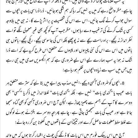
یہ سب علامات چوکنا کر دینے والی ہیں، انہیں دیکھ کر آپ کے دماغ میں الارم بج جانا
چاہیے، مگر واضح رہے کہ میں یہ نہیں کہہ رہا کہ ہم شکی ہو جائیں، ذرا ذرا سی بات پر بچوں سے
سوال جواب کرنے لگ جائیں، اس سے اس کی شخصیت پر برا اثر پڑے گا، نہ ہی میں بلاوجہ
کسی پر شک کرنے کی ترغیب دے رہا ہوں، مگر جب آپ کو کچھ بھی غیر معمولی لگے تو اسے
نظر انداز نہ کیجیے، براہ راست بچے سے نہ پوچھیے بلکہ اس کی جاسوسی کیجیے، ریکی کیجیے، باتوں ہی
باتوں میں اس سے اس کی نئی چیزوں اور پیسوں کے متعلق اس طرح کریدیے کہ اسے ذرا
شک نہ ہو! یہ سب ہمارے لیے اس لیے ضروری ہے کہ ہم اکیسویں صدی میں جی رہے
ہیں جس میں سب سے زیادہ بچوں پر ظلم ہو رہا ہے!
۔ بچوں کو ضروری آگہی دیجیے، انہیں مہذب پیرایے میں بتائیے کہ ستر سے متعلق ہر
8
بات عیب یا "گندی بات" نہیں ہے، بلکہ "گندی بات" غلط انداز میں ذکر یا "کسی" بھی
دوسرے کا آپ کے جسم سے چھیڑ چھاڑ ہے، لیکن آج اس ضروری آگہی کو بھی گناہ سمجھا
جاتا ہے اور عیب کی بات سمجھتی جاتی ہے، چاہے پھر بچہ دوسرے بگڑئے ہوئے لوگوں
سے غلط سلط معلومات حاصل کرے اور نتیجتاً ان کے ہاتھوں میں کھلونا بن کر رہ جائے!
آج میں اس پبلک فورم میں اس بات کا ڈنکے کی چوٹ پر اظہار کرتا ہوں کہ میں والد