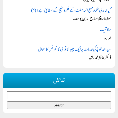
کیا غامدی فکر و منہج ائمہ سلف کے فکر و منہج کے مطابق ہے؟ (۸)
مولانا حافظ صلاح الدین یوسف
مکاتیب
ادارہ
سید احمد شہیدؒ کی خدمات پر ایک بین الاقوامی کانفرنس کا احوال
ڈاکٹر حافظ محمد رشید
تلاش