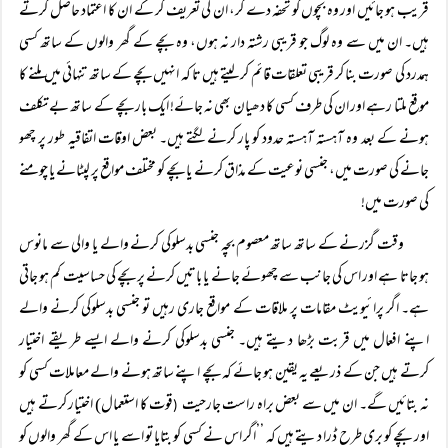
قریب ہو جائیں اور وہ بچوں کو تحفہ دے کر، ان کی تعریف کر کے ان کا اعتماد حاصل کرتے
ہیں۔ ان میں سے وہ لوگ جو قریبی رشتہ دار نہ ہوں، وہ بچے کے گھر والوں کے ساتھ کسی
ہمدرد کی صورت بنا کر قریبی تعلقات قائم کر لیتے ہیں تا کہ انہیں بچے کے ساتھ تنہائی میں ملنے کا
موقع ملتا رہے اور ان کی طرف کسی کا دھیان بھی نہ جائے! ایک بار بچے کے ساتھ بے تکلف
ہونے کے بعد وہ آہستہ آہستہ حدود کو پار کرنے لگتے ہیں۔ بعض اوقات اتفاقیہ طور پر چھو
جانے کی صورت میں، جنسی نوعیت کے مذاق کرنے یا بچے کو مختلف مواقع پر لپٹانے یا چومنے
کی صورت میں!
وقت گزرنے کے ساتھ ساتھ معصوم بچہ جنسی بدسلوکی کرنے والے یا والی سے مانوس
ہو جاتا ہے اور اس کی جانب سے چھوئے جانے یا باتیں کرنے پر بچے کی حساسیت کم ہو جاتی
ہے۔ اگر پرائیویٹ مقامات پر ملاقات کے مواقع جاری رہیں تو جنسی بدسلوکی کرنے والے
اپنے افعال میں قربت بڑھا دیتے ہیں۔ جنسی بدسلوکی کرنے والے ایسے طریقے اختیار
کرتے ہیں جن کے ذریعے یہ یقین ہو جائے کہ بچے اپنے ساتھ ہونے والے معاملات کسی کو
نہ بتائیں گے۔ ان میں سے بعض براہ راست جارحیت
قوت کا استعمال) اختیار کرتے ہیں
(
اور بچے کو بری طرح ڈرا دیتے ہیں کہ ’’اگر اس نے کسی کو بتایا تو اسے یا اس کے گھر والوں کو