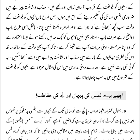
کے، بچوں کو بلوغت کے قریب آسان زبان اور لہجے میں، مہذب و شائستہ پیرایے میں
ضروری جنسی مسائل کی تعلیم دینے کے حق میں ہوں، جس طرح ماں بچیوں کو بلوغت کے
وقت سب کچھ سمجھاتی ہے کہ پھر اسے ادھر ادھر دیکھنا نہیں پڑتا، بالکل اسی طرح باپ
واضح رہے صرف باپ، استاد بھی نہیں) بچوں کو ایک حد میں رکھتے ہوئے ایسا اعتماد دے
(
کہ وہ اپنا ہر مسئلہ، اپنی ہر بات آپ سے شیئر کر ے، تا کہ آپ بھی وقت کے ساتھ ساتھ
اس کی فطری تبدیلیوں کے بارے میں مہذب اور شائستہ پیرایے میں اسے سمجھا سکیں، یہ
کوئی نئی بات نہیں ہے، ہمارے دینی مدارس میں اس کی مثال موجود ہے، بچوں کو بلوغت
کے شروع میں ہی یہ سب پڑھایا جاتا ہے!
اچھے برے لمس کی پہچان اور اللہ کی حفاظت!
۔ بقول محترمہ شینا صاحبہ، پانچ سے نو سال تک کے بچوں سے جنسی بدسلوکی پر ٹھوس
9
انداز میں بات کرنے کا آسان طریقہ یہ ہے کہ انہیں ’’اچھے‘‘ اور ’’برے‘‘ لمس
چْھونا) کے
(
بارے میں بتایا جائے۔ تمام بات چیت میں مثالیں دی جائیں تا کہ وہ بیان کردہ لمس