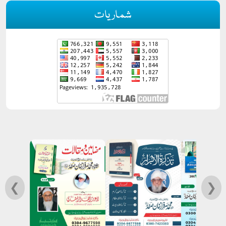
شماریات
❮
❯