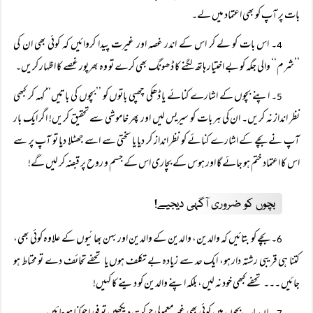
بات پر آپ کو بھی اعتماد میں لے۔
۔ اس بات کو لے کر اس کے اندر غصہ اور غیرت پیدا کروائیں کہ کوئی بھی ان کی
4
’’شرم‘‘ والی جگہ کو بے اختیار ہاتھ لگنے کا ڈھونگ بھی کرے تو وہ بھرپور غصے کا اظہار کریں۔
۔ اپنے بچوں کے اشارے کنائے یا ڈھکی چھپی باتوں کو ’’بچوں کی باتیں‘‘ کہہ کر کبھی
5
نظر انداز نہ کریں۔ ان کی ہر بات کو سیریس لیں اور پھر خاموشی سے تحقیق کریں! اگر ایک بار
آپ نے بچے کے اشارے کنائے کو نظر انداز کر دیا یا سختی سے اسے جھٹلا دیا تو آپ پر سے
اس کا اعتماد ختم ہو جائے گا اور ہوس کے بچاری اس کے جسم و روح پر قبضہ کر لیں گے!
بچوں کو ضروری آگہی دیجیے!
۔ بچے کو بتائیں کہ والدین، والدین کے والدین اور بہن بھائیوں کے علاوہ کوئی بھی،
6
کتنا ہی قریبی رشتہ دار ہو، ایک حد سے زیادہ بے تکلف ہوں یا تحفے تحائف دے تو محتاط ہو
جائیں ۔۔۔ تحفے کبھی خود نہ لیں، بلکہ اپنے والدین کو دینے کا کہیں!