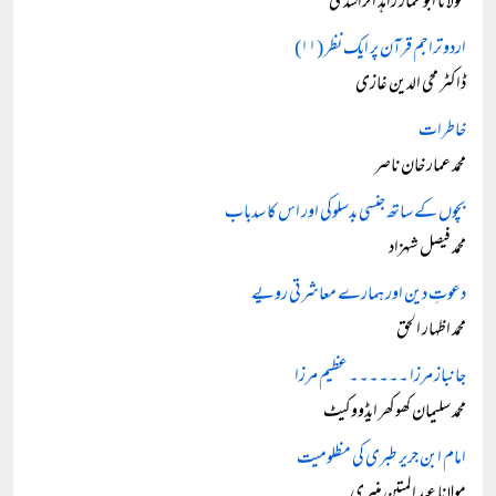
مولانا ابوعمار زاہد الراشدی
اردو تراجم قرآن پر ایک نظر (۱۱)
ڈاکٹر محی الدین غازی
خاطرات
محمد عمار خان ناصر
بچوں کے ساتھ جنسی بدسلوکی اور اس کا سدباب
محمد فیصل شہزاد
دعوتِ دین اور ہمارے معاشرتی رویے
محمد اظہار الحق
جانباز مرزا ۔۔۔۔۔۔ عظیم مرزا
محمد سلیمان کھوکھر ایڈووکیٹ
امام ابن جریر طبری کی مظلومیت
مولانا عبد المتین منیری