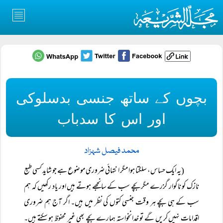
بچوں کے ساتھ جنسی بدسلوکی
اور اس کا سدباب
محمد فیصل شہزاد
(یہ ایک حساس، سلگتا ہوا مگر انتہائی ضروری موضوع ہے جو شاید کسی طبع
نازک کو ناگوار گزرے مگر بچے سب کے سانجھے ہوتے ہیں اور یاد رکھیں کہ ہم
سب کے ہی بچے ہر وقت جنسی کتوں کی نظر میں ہیں۔ اگر آج ہم ضروری
اقدامات نہیں کریں گے تو خدانخواستہ ہمارے بچے بھی غیر محفوظ ہو سکتے ہیں۔