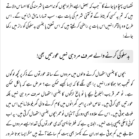
نقصان پہنچا دیا جائے گا‘‘ جب کہ بعض ایسے افراد بچوں کو ندامت یا شرمندگی کا احساس دلاتے
ہیں کہ تم یہ کسی کو بتاؤ گے تو کتنی شرم کی بات ہے، سب تمہارا مذاق اڑائیں گے۔ اس
طرح وہ بالآخر انہیں اس بات پر راضی کر لیتے ہیں کہ اس تعلق یا جنسی بدسلوکی کو راز میں رکھا
جائے!
بدسلوکی کرنے والے صرف مرد ہی نہیں عورتیں بھی!
بچوں کا جنسی استحصال کرنے والوں میں مردوں کے ساتھ عورتوں کے ذکر پر کچھ لوگوں
کو تعجب ہوا ہوگا اور انہیں برا بھی لگے گا کہ ایسا کیسے ممکن ہے؟ عرض ہے کہ بالکل ممکن
ہے۔ نو عمر قریب البلوغ بچے یا نو بالغ لڑکوں کا جنسی استحصال صرف مرد ہی نہیں بلکہ
عورتیں بھی کرتی ہیں۔ خاص طور پر امیر گھرانوں میں کام کرنے والی گھریلو ملازمائیں اس میں
ملوث ہوتی ہیں۔ اس کے علاوہ بھی دورکی آنٹیاں نوعمر بچوں جنسی استحصال کرتی ہیں، یہ اب
کوئی ڈھکی چھپی بات نہیں۔ البتہ یہ ہے کہ فطرتاً ایسی گندی عورتوں کی تعداد ایسے مردوں کے
مقابلے میں کم ہوتی ہے اور ان کے کیسز بھی بہت کم سامنے آتے ہیں مگر ایسا ہوتا ضرور