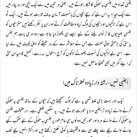
جتنی تعداد میں جنسی بدسلوکی کا شکار ہوتے ہیں، یعنی ہر تین میں سے ایک بچی اور ہر چار میں
سے ایک بچہ
یہ اس لیے کہ بچے بچیوں کی بانسبت آسان ہدف ثابت ہوتے ہیں۔ ایک تو
!!
اس لیے کہ لڑکیوں اور بچیوں کی لوگ زیادہ حفاظت کرتے اور ان پر نظر رکھتے ہیں مگر بچوں کو
جنسی بھیڑیوں کا تر نوالہ بننے کے لیے ایسے ہی چھوڑ دیا جاتا ہے! دوسری بات ہم جنس
پرستی کی بڑھتی ہوئی لعنت ہے جس نے معاشرے کے ہر طبقے کو اپنی لپیٹ میں لے لیا
ہے۔ اسی لیے لڑکیوں کی نسبت چھوٹے لڑکوں کو آج اسکول، مدرسے، کھیل کا میدان حتی
کہ اپنے گھر میں بھی تحفظ حاصل نہیں ہے!
اجنبی نہیں، رشتہ دار زیادہ خطرناک ہیں!
ایک اور بہت بڑی غلط فہمی یہ ہے کہ لوگ سمجھتے ہیں کہ بچوں کے ساتھ جنسی بدسلوکی
کرنے والے زیادہ تر اجنبی مرد یا عورت ہوتے ہیں۔ یہ سنگین غلطی ہے۔ درحقیقت جنسی
بدسلوکی کرنے والے مرد اور عورتیں دونوں ہی عام طور پر جنسی بدسلوکی کے لیے منتخب کیے
جانے والے بچے سے پہلے ہی سے واقفیت یا کوئی تعلق رکھتے ہیں اور اکثر انہیں بچے تک