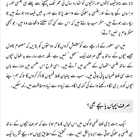
سے
فیصد لڑکوں اور لڑکیوں کو اٹھارہ سال کی عمر تک پہنچنے سے پہلے ہی جنسی طور پر
20
15
ہراساں کیے جانے اور جنسی بدسلوکی سے واسطہ پڑتا ہے اور یہ بیس فیصد وہ ہوتے ہیں جو
رپورٹ ہوتے ہیں، مگر سب جانتے ہیں کہ اس سے کئی گنا سلگتے واقعات وہ ہیں، جو کبھی
منظر عام پر نہیں آتے!
میں ان سطور کے ذریعے سے کوشش کروں گا کہ دوستوں کو بتايں کہ معصوم پھول
جیسے بچوں کے ساتھ بدفعلی صرف ایک ’’عمل‘‘ نہیں ہے، بلکہ بہت سارے بد افعال بچوں
کے ساتھ جنسی استحصال کے ضمن میں آتے ہیں۔ اسی طرح اس ضمن میں ہمارے ہاں
بہت سی غلط فہمیاں پائی جاتی ہیں۔ سب سے پہلیان غلط فہمیوں کا ذکر کروں گا تا کہ ہم اپنے
بچوں کو ہر بری نگاہ رکھنے والے کی گندی نگاہ سے زیادہ سے زیادہ حفاظت میں رکھ سکیں۔
صرف بچیاں یا بچے بھی؟
ایک بہت بڑی غلط فہمی لوگوں میں اس خیال کا عام ہونا ہے کہ صرف بچیوں کے ساتھ
ہی جنسی بدسلوکی ہوتی ہے! ایسا بالکل نہیں ہے۔ تحقیق کے مطابق بچیاں اور بچے تقریبا ایک