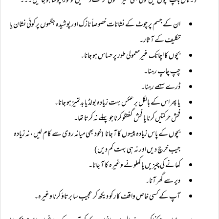
۔ ماں باپ بچوں میں کوئی بھی غیرمعمولی حرکت دیکھیں تو فورا چوکنا ہو جائیں ۔۔۔
7
ان کے جسم پر چوٹ کے نشانات خصوصاً نازک اور پوشیدہ جگہوں پر کوئی نشان یا
تکلیف کے آثار۔
بچوں کا اچانک غیرمعمولی طور پر حساس ہو جانا۔
چپ چاپ رہنا۔
ڈرے سہمے رہنا۔
یا پھر اس کے بالکل برعکس بہت زیادہ بولڈ یا بدتمیز ہو جانا۔
فحش حرکتیں کرنا یا فحش گفتگو کرنا جو پہلے نہ کرتا تھا۔
بچوں کے پاس زیادہ پیسوں کا آ جانا
خود بھی میانہ روی سے کام لیں، نہ زیادہ
(
جیب خرچ دیں اور نہ ہی بہت کم دیں)
کھانے کی چیزیں یا کھلونے وغیرہ کا آ جانا۔
دیر سے گھر آنا۔
آپ کے کسی خاص واقف کار کو دیکھ کر عجیب سا برتاؤ کرنا وغیرہ۔