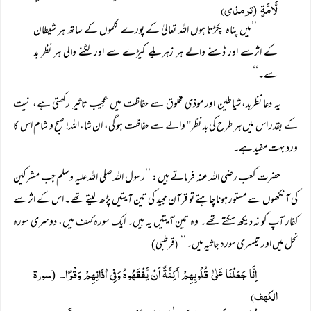
لَّامَّۃٍ
ترمذی)
(
’’میں پناہ پکڑتا ہوں اللہ تعالیٰ کے پورے کلموں کے ساتھ ہر شیطان
کے اثرسے اور ڈسنے والے ہر زہریلے کیڑے سے اور لگنے والی ہر نظر بد
سے۔‘‘
یہ دعا نظربد،شیاطین اور موذی مخلوق سے حفاظت میں عجیب تاثیر رکھتی ہے، نیت
کے بقدر اس میں ہر طرح کی بد نظر" والے سے حفاظت ہو گی، ان شاء اللہ! صبح و شام اس کا
ورد بہت مفید ہے۔
حضرت کعب رضی اللہ عنہ فرماتے ہیں: ’’رسول اللہ صلی اللہ علیہ وسلم جب مشرکین
کی آنکھوں سے مستور ہونا چاہتے تو قرآن مجید کی تین آیتیں پڑھ لیتے تھے۔ اس کے اثر سے
کفار آپ کو نہ دیکھ سکتے تھے۔ وہ تین آیتیں یہ ہیں۔ ایک سورہ کہف میں، دوسری سورہ
نحل میں اور تیسری سورہ جاثیہ میں۔‘‘
قرطبی)
(
اِنَّا جَعَلْنَا عَلٰیٰ قُلُوبِھِمْ اَکِنَّۃً اَنْ یَّفْقَھُوہُ وَفِی اٰذَانِھِمْ وَقْرًا۔
سورۃ
(
الکہف)