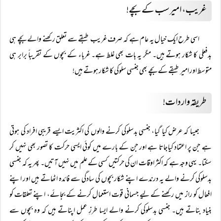
غریب، امیر سب کے بچے!
اسی طرح ایک خیال یہ عام ہے کہ صرف غریب طبقے سے تعلق رکھنے والے بچے ہی
بدفعلی کا شکار ہوتے ہیں۔ مگر یہ بات بھی غلط ہے۔ غرباء کے بچوں کے تقریباً برابر ہی
متوسط اور امیر طبقے کے بچے بھی جنسی سلوکی کا شکار ہوتے ہیں!
طریقہ واردات!
جیسا کہ عرض کیا گیا، جنسی بدسلوکی کرنے والوں کی اکثریت ایسے قریبی افراد کی ہوتی
ہے جن پر اعتماد کیاجاتا ہے اور جن کے بارے میں کوئی ایسی حرکت کا تصور بھی نہیں کر
سکتا۔ یہی وجہ ہے کہ اکثر اوقات ان کی حرکتیں کسی کے علم میں نہیں آتیں۔ پھر یہ کہ جنسی
بدسلوکی کرنے والے یہ درندے اپنے شکار بچوں کی سادگی سے فائدہ اٹھاتے ہیں اور اپنے
افعال کو راز میں رکھنے کے لیے جسمانی قوت استعمال کرنے کے بجائے، اپنے تعلقات کو
بنیاد بناتے ہیں۔ جنسی بدسلوکی کرنے والے ایسا طرزِ عمل اپناتے ہیں کہ وہ بچوں سے