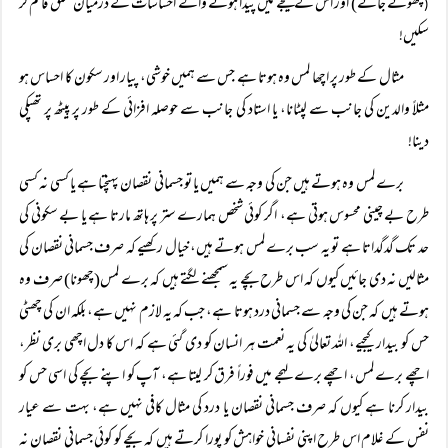
چھوئے جانے) اور اس کے نتیجے میں پیدا ہونے والے احساسات کے درمیان تعلق قائم کر
(
سکیں!
مثال کے طور پر اچھا لمس وہ ہوتا ہے جس سے ہمیں خوشی، پیار اور سکون کا احساس ہو
مثلاً والدین کی جانب سے لپٹانا، یا استاد کی جانب سے حوصلہ افزائی کے طور پر پیٹھ پر تھپکی
دینا!
برے لمس وہ ہوتے ہیں جن کی وجہ سے ہمیں یا تو جسمانی نقصان پہنچتا ہے یا کسی نہ کسی
طرح بے چینی محسوس ہوتی ہے، اگر کوئی شخص ہمارے ستر پر ہاتھ مارتا ہے یا بے سکونی کی
حد تک گدگداتا ہے تو یہ سب برے لمس ہوتے ہیں، خیال رکھیے کہ صرف جسمانی نقصان کی
مثالیں نہ دی جائیں کیوں کہ اس طرح بچے یہ سمجھنے لگتے ہیں کہ برے لمس(چھونا) صرف وہ
ہوتے ہیں کہ جن کی وجہ سے جسمانی درد ہوتا ہے، جب کہ یہ لازم نہیں ہے، بلکہ ان کی چھٹی
حس کو بیدار کیجیے، اللہ تعالیٰ کی یہ نعمت ہر انسان کو دی گئی ہے کہ اس کا دل اچھی بری نظر،
اچھے برے لمس، اچھے برے لہجے میں فوراً فرق کر لیتا ہے، آپ کو اپنے بچے کی اسی حس کو
بیدار کرنا ہے کیوں کہ صرف جسمانی نقصان یا درد کی مثال کافی نہیں ہے، بہت سے عیار
نفس کے غلام اس طرح اپنی نفسانی خواہش کو پورا کرتے ہیں کہ بچے کو کوئی جسمانی نقصان نہ