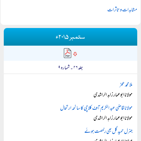
مشاہدات و تاثرات
ستمبر ۲۰۱۵ء
جلد ۲۶ ۔ شمارہ ۹
ملا محمد عمرؒ
مولانا ابوعمار زاہد الراشدی
مولانا قاضی عبد الکریم آف کلاچی کا سانحہ ارتحال
مولانا ابوعمار زاہد الراشدی
جنرل حمید گل بھی رخصت ہوئے