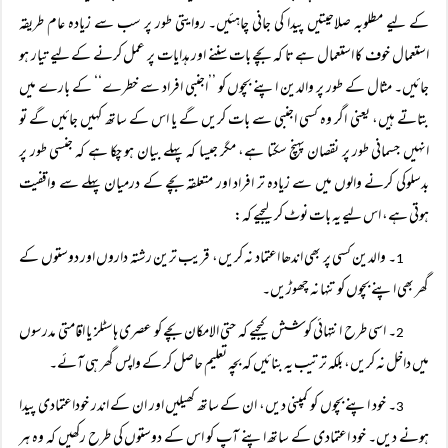
کے لیے مطلوبہ صلاحیتیں پیدا کی جانی چاہئیں۔ روایتی طور پر سب سے زیادہ عام طریقہ
استعمال خوف کا استعمال ہے تا کہ بچے بات سننے اور ہدایات پر عمل کرنے کے لیے تیار ہو
جائیں۔ مثال کے طور پر والدین اپنے بچوں کو ’’اجنبی افراد سے خطرے‘‘ کے بارے میں
بتاتے ہیں، یعنی اگر وہ کسی اجنبی سے بات کریں گے یا اس کے ساتھ کہیں جائیں گے تو
انہیں جسمانی طور پر نقصان پہنچ سکتا ہے، مگر جیسا کہ پہلے بیان ہو چکا ہے کہ جنسی طور پر
بدسلوکی کرنے والوں میں سے زیادہ تر افراد اور متعلقہ بچے کے درمیان پہلے سے واقفیت
ہوتی ہے، اس لیے یہ بات نوٹ کر لیجیے کہ:
۔ والدین کسی پر بھی اندھا اعتماد نہ کریں، قریب ترین رشتہ داروں اور دوستوں کے
1
گھر بھی اپنے بچوں کو تنہا نہ چھوڑیں۔
۔ اسی طرح انتہائی کوشش کیجیے کہ حتی الامکان بچے کو عصری ہاسٹلز یا اقامتی مدرسوں
2
میں داخل نہ کریں، بلکہ ترتیب یہ بنائیں کہ بچہ تعلیم حاصل کر کے واپس گھر ہی آئے۔
۔ خود اپنے بچوں کو کمپنی دیں، ان کے ساتھ کھیلیں اور ان کے اندر خوداعتمادی پیدا
3
ہونے دیں۔ خود اعتمادی کے ساتھ اپنے آپ کو اس کے دوستوں کی طرح رکھیں کہ وہ ہر