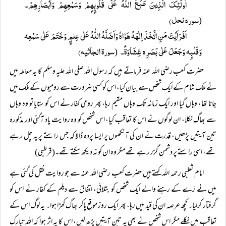
اُولَئِکَ الَّذِینَ طَبَعَ اللّٰہُ عَلَی قُلُوبِِِھِِمْ وَسَمْعِھِمْ وَاََبْصَارِھِمْ۔
سورہ نحل)
(
اَفَرَاَیْتَ مَنِ اتَّخَذَ اِلٰہَہُ ھَوٰاہُ وَاَضَلَّہُ اللّٰہُ عَلٰی عِلمٍٍ وَخَتَمَ عَلٰی سَمْعِہ
وَقَلْبِِہ وَجَعَلَ عَلٰی بَصَرِہ غِشَاوَۃً۔
سورۃ الجاثیہ)
(
حضرت کعب رضی اللہ عنہ فرماتے ہیں کہ رسول اللہ صلی اللہ علیہ وسلم کا یہ معاملہ میں
نے ملک شام کے ایک شخص سے بیان کیا، اس کو کسی ضرورت سے رومیوں کے ملک میں
جانا تھا، وہاں گیا اور ایک زمانہ تک وہاں مقیم رہا، پھر رومی کفار نے اس کو ستایا تو وہ وہاں
سے بھاگ نکلا، ان لوگوں نے اس کا تعاقب کیا، اس شخص کو وہ روایت یاد آگئی اور مذکورہ
تین آیتیں پڑھیں، قدرت نے ان کی آنکھوں پر ایسا پردہ ڈالا کہ جس راستے پر یہ چل رہے
تھے، اسی راستے پر دشمن گزر رہے تھے مگر وہ ان کو نہ دیکھ سکتے تھے۔(قرطبی)
امام ثعلبی رحمہ اللہ کہتے ہیں حضرت کعب رضی اللہ عنہ سے جو روایت نقل کی گئی ہے
میں نے رَے کے رہنے والے ایک شخص کو بتلائی، اتفاق سے دیلم کے کفار نے اس کو
گرفتار کرلیا۔ کچھ عرصہ ان کی قید میں رہا، پھر ایک روز موقع پاکر بھاگ کھڑا ہوا۔ یہ لوگ اس کے
تعاقب میں نکلے مگر اس شخص نے بھی یہ تین آیتیں پڑھ لیں، اس کا یہ اثر ہوا کہ اللہ تبارک