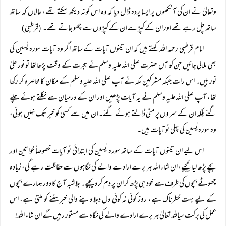
وتعالیٰ نے ان کی آنکھوں پر ایسا پردہ ڈال دیا کہ وہ اس کو نہ دیکھ سکتے تھے، حالاں کہ ساتھ
ساتھ چل رہے تھے اور ان کے کپڑے ان کے کپڑوں سے چھو جاتے تھے۔
قرطبی)
(
امام قرطبی رحمہ اللہ کہتے ہیں کہ ان تینوں آیات کے ساتھ اگر وہ آیات سورہ یٰسین کی
بھی ملالی جائیں جن کو آں حضرت صلی اللہ علیہ وسلم نے ہجرت کے وقت پڑھا تھا تو نور علیٰ
نور ہیں۔ اس رات جبکہ مشرکین مکہ نے آپ صلی اللہ علیہ وسلم کے مکان کا محاصرہ کر رکھا
تھا، آپ صلی اللہ علیہ وسلم نے یہ آیات پڑھیں اور ان کے درمیان سے نکلتے ہوئے چلے
گئے بلکہ ان کے سروں پر مٹی ڈالتے ہوئے گئے۔ ان میں سے کسی کو خبر تک نہیں ہوئی،
وہ سورہ یٰسین کی پہلی نو آیات ہیں۔
اس لیے ان تینوں آیات کے ساتھ سورہ یٰسین کی ابتدائی نو آیات خصوصاً خواتین اور
بچے پڑھ لیا کیجیے، ان شاء اللہ ہر برے ارادے والے کی نگاہوں سے حفاظت رہے گی، زیادہ
چھوٹے بچوں کی طرف سے خود ہی پڑھ کر ان پر دم کر دیجیے۔ بلاشبہ آج کا دور ہمارے بچوں
کے لیے بہت خطرناک ہے، روز کوئی نہ کوئی دل دہلا دینے والی خبر سننے کو ملتی ہے، اس
عمل کی برکت سیاللہ تعالیٰ ہر برے ارادے والے کی نگاہ سے مستور رہیں گے ان شاء اللہ!