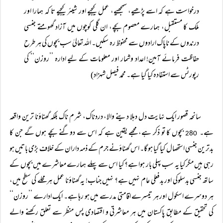
درخواست ہے کہ اسے پڑھیے، سمجھیے، عمل کیجیے اور شیئر کیجیے تا کہ ہمارا اور
ملک کا مستقبل، ہمارے معصوم بچے، ان گلی کوچوں میں آزاد گھومتے جنسی
درندوں کے ناپاک ارادوں سے محفوظ رہ سکیں۔ اللہ تعالیٰ سب بچوں کی ہر طرح
حفاظت فرمائے آمین! اعداد وشمار اور معلومات کے لیے ادارہ ’’روزن‘‘ کی
رپورٹس سے استفادہ کیا گیا ہے۔ محمد فیصل شہزاد)
سانحہ قصور ایک نہایت دل دہلا دینے والا، دردناک، شرم ناک بلکہ گھناؤنا ترین واقعہ
ہے۔
بچوں کا تو ذکر ہے، مجھے یقین ہے کہ اس سے دوگنے بچے ہوں گے جن کا
280
بدترین جنسی استحصال کیا گیا ہو گا۔ اس گھناؤنے جرم کے ذمہ داران کے خلاف بڑی باتیں ہو
رہی ہیں مگر کیا یہ سب پہلی بار ہوا ہے؟ کیا اس سے پہلے ہمارے معاشرے میں بچوں کے
ساتھ جنسی بدسلوکی اور بدفعلی عام نہیں ہے؟ نہیں جناب! یہ گھناؤنا عمل ہر محلے کی سطح میں،
ہر دوسرے اسکول اور ہر تیسرے اقامتی مدرسے میں ہو رہا ہے۔ ایک ادارے ’’روزن‘‘
کی تحقیق کے مطابق پاکستان میں ہر معاشرتی و اقتصادی پس منظر سے تعلق رکھنے والے