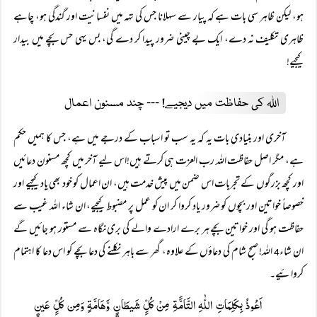
ہو، لیکن ظاہر سی بات ہے کہ پیار سے سہلانا جس کی تہہ میں نفسانیت اور گندگی ہو، چاہے
ظاہری تکلیف نہ دے، ایک بے چینی ضرور پیدا کر دے گی، بس یہی حس بچے میں بیدار
کیجیے!
اللہ کی حفاظت میں دیجیے! ۔۔۔ چند مسنون اعمال
آخری اور بنیادی بات یہ کہ یہ سب تو اسباب کے درجے میں ہے، جس کا ہمیں حکم
ہے، مگر اصل حفاظت اللہ رب العزت ہی کرتے ہیں!اس لیے آخر میں کچھ مسنون دعائیں
اور کچھ بزرگوں کے تجربات اس ضمن میں پیش خدمت ہیں، ان اعمال کو خود بھی یاد کیجیے اور
خصوصاً خواتین اور بچوں کو ضرور یاد کروا کر ان کو عمل پر مضبوط کیجیے، ان شاء اللہ غیب سے
حفاظت ہو گی اور خواتین بچے ہر برے ارادے والے کی بری نگاہ سے مستور ہو جائیں گے
ان شاء
اللہ! صبح شام کی دعاؤں کے علاوہ، گھر سے باہر نکلنے کی دعا بچے کو اس دعا کا اہتمام
4
کروائیے۔
اَعُوذُ بِکَلِمَاتِ اللّٰہِ التَّامََّۃِ مِنْ کُلِِّ شَیطَانٍٍ وَّھَامَّۃٍ وَمِن کُلِِّ عَینٍٍ