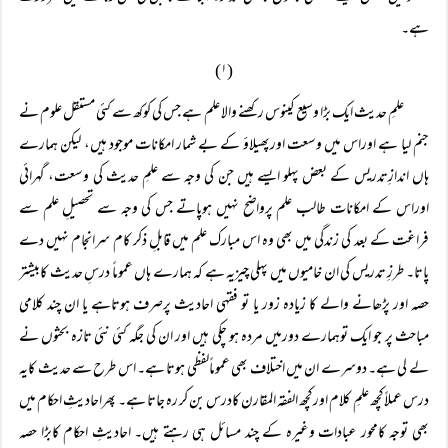
ہے۔
(۱)
علمِ حدیث ایک بڑا وسیع کینوس رکھنے والا علم ہے جس کی کوکھ سے کئی مستقل علوم نے
جنم لیا ہے اوراس میں وسعت اورپھیلاؤ کے بے شمار امکانات موجود ہیں، لیکن ہمارے
ہاں اندازِتدریس کے بعض پہلو ایسے ہیں جن کی وجہ سے علمِ حدیث کی وسعت، گہرائی
اوراس کے امکانات طالب علم پرواضح نہیں ہوپاتے جس کی وجہ سے تحصیلِ علم سے
فراغت کے بعد کی زندگی میں بھی وہ اس مبارک علم میں قابلِ ذکر کام سرانجام نہیں دے
پاتا۔ طرزِ تدریس کی ان خامیوں میں پہلی چیزیہ ہے کہ ہمارے ہاں عموماً درسِ حدیث کابیشتر
حصہ اور پڑھانے والے کا زیادہ زور یا تو فقہی احادیث پرصرف ہوتاہے یا ان چند کلامی
مباحث پر جو ایک توہمارے دورمیں مردہ ہو چکی ہیں اور ان کی جگہ کئی نئی تازہ بحثوں نے
لے لی ہے۔ دوسرے ان میں اختلاف بھی عموماًلفظی ہوتا ہے۔ اس طرح سے حدیث کایہ
درس عملاًکچھ علمِ کلام اورکچھ الفقہ المقارن کادرس بن کر رہ جاتا ہے۔ پھراحادیثِ احکام میں
بھی توجہ کامحور عبادات وغیرہ کے چند مسائل ہی رہتے ہیں۔ احادیثِ احکام کابڑا حصہ