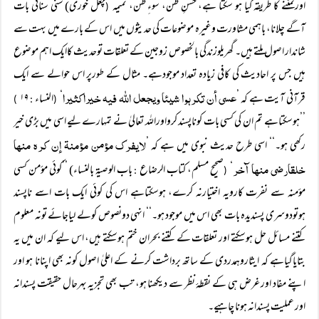
اورنمٹنے کا طریقہ کیا ہو سکتا ہے، حسنِ ظن، سوءِ ظن، نمیمہ
چغل خوری) سنی سنائی بات
(
آگے چلانا، باہمی مشاورت وغیرہ موضوعات کی حدیثوں میں اس کے بارے میں بہت سے
شاندار اصول ملتے ہیں۔ گھریلوزندگی بالخصوص زوجین کے تعلقات توحدیث کاایک اہم موضوع
ہیں جس پر احادیث کی کافی زیادہ تعداد موجودہے۔ مثال کے طورپر اس حوالے سے ایک
عسی أن تکرہوا شیئا ویجعل اﷲ فیہ خیراکثیرا
قرآنی آیت ہے کہ ’
‘
النساء
۱۹
)
:
(
’’ہوسکتاہے تم ان کی کسی بات کوناپسند کرواوراللہ تعالیٰ نے تمہارے لیے اسی میں بڑی خیر
لایفرک مؤمن مؤمنۃ إن کرہ منہا
رکھی ہو۔‘‘ اسی طرح حدیث نبوی میں ہے کہ ’
خلقارضی منہا آخر
‘
صحیح مسلم، کتاب الرضاع
باب الوصیۃ بالنساء) ’’کوئی مؤمن کسی
:
(
مؤمنہ سے نفرت کارویہ اختیارنہ کرے، ہوسکتاہے اس کی کوئی ایک بات اسے ناپسند
ہوتودوسری پسندیدہ بات بھی اس میں موجود ہو۔‘‘ انہی دونصوص کولے لیاجائے تونہ معلوم
کتنے مسائل حل ہوسکتے اور تعلقات کے کتنے بحران ختم ہوسکتے ہیں، اس لیے کہ ان میں یہ
بتایاگیاہے کہ ایثاروہمدردی کے ساتھ برداشت کرنے کے اعلیٰ اصول کونہ بھی اپنانا ہو اور
اپنے مفاد اور غرض ہی کے نقطۂ نظر سے دیکھنا ہو، تب بھی تجزیہ بہرحال حقیقت پسندانہ
اور عملیت پسندانہ ہونا چاہیے۔