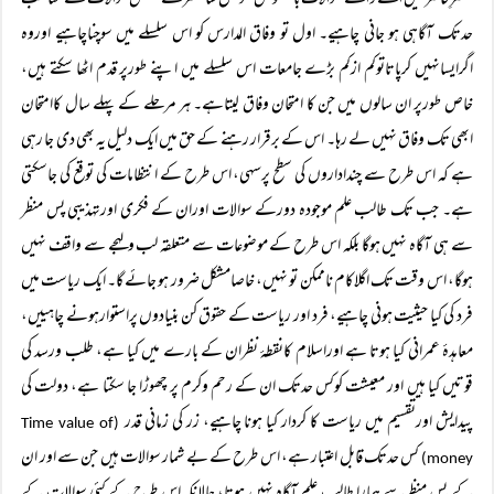
عصرِحاضر میں اٹھنے والے سوالات بالخصوص سوشل سائنسزسے متعلق سوالات سے مناسب
حدتک آگاہی ہو جانی چاہیے۔ اول تو وفاق المدارس کو اس سلسلے میں سوچناچاہیے اوروہ
اگرایسانہیں کرپاتاتوکم ازکم بڑے جامعات اس سلسلے میں اپنے طورپر قدم اٹھا سکتے ہیں،
خاص طورپر ان سالوں میں جن کا امتحان وفاق لیتاہے۔ ہر مرحلے کے پہلے سال کاامتحان
ابھی تک وفاق نہیں لے رہا۔ اس کے برقرار رہنے کے حق میں ایک دلیل یہ بھی دی جا رہی
ہے کہ اس طرح سے چنداداروں کی سطح پرسہی، اس طرح کے انتظامات کی توقع کی جاسکتی
ہے۔ جب تک طالب علم موجودہ دورکے سوالات اوران کے فکری اورتہذیبی پس منظر
سے ہی آگاہ نہیں ہوگا بلکہ اس طرح کے موضوعات سے متعلقہ لب ولہجے سے واقف نہیں
ہوگا، اس وقت تک اگلاکام ناممکن تو نہیں، خاصامشکل ضرور ہو جائے گا۔ ایک ریاست میں
فرد کی کیا حیثیت ہونی چاہیے، فرد اور ریاست کے حقوق کن بنیادوں پراستوارہونے چاہییں،
معاہدۂ عمرانی کیا ہوتا ہے اوراسلام کانقطۂ نظران کے بارے میں کیا ہے، طلب ورسد کی
قوتیں کیا ہیں اور معیشت کوکس حدتک ان کے رحم وکرم پر چھوڑا جا سکتا ہے، دولت کی
پیدایش اورتقسیم میں ریاست کا کردار کیا ہونا چاہیے، زر کی زمانی قدر
(Time value of
کس حدتک قابل اعتبار ہے، اس طرح کے بے شمار سوالات ہیں جن سے اور ان
money)