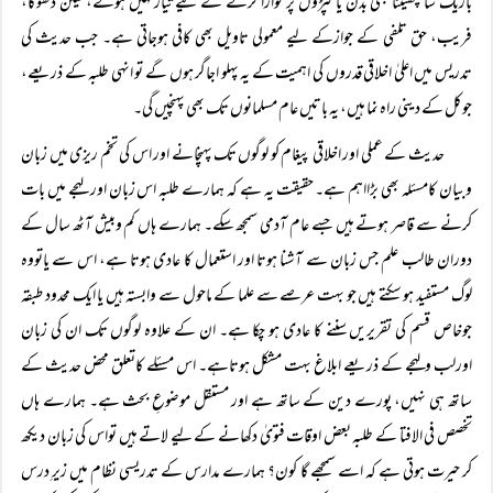
باریک سا چھینٹا بھی بدن یا کپڑوں پر گوارا کرنے کے لیے تیارنہیں ہوتے، لیکن دھوکا،
فریب، حق تلفی کے جوازکے لیے معمولی تاویل بھی کافی ہوجاتی ہے۔ جب حدیث کی
تدریس میں اعلیٰ اخلاقی قدروں کی اہمیت کے یہ پہلو اجاگر ہوں گے تو انہی طلبہ کے ذریعے،
جوکل کے دینی راہ نما ہیں، یہ باتیں عام مسلمانوں تک بھی پہنچیں گی۔
حدیث کے عملی اور اخلاقی پیغام کو لوگوں تک پہنچانے اور اس کی تخم ریزی میں زبان
وبیان کامسئلہ بھی بڑااہم ہے۔ حقیقت یہ ہے کہ ہمارے طلبہ اس زبان اور لہجے میں بات
کرنے سے قاصر ہوتے ہیں جسے عام آدمی سمجھ سکے۔ ہمارے ہاں کم وبیش آٹھ سال کے
دوران طالب علم جس زبان سے آشنا ہوتا اور استعمال کا عادی ہوتا ہے، اس سے یاتووہ
لوگ مستفید ہو سکتے ہیں جو بہت عرصے سے علما کے ماحول سے وابستہ ہیں یا ایک محدود طبقہ
جوخاص قسم کی تقریریں سننے کا عادی ہو چکا ہے۔ ان کے علاوہ لوگوں تک ان کی زبان
اورلب ولہجے کے ذریعے ابلاغ بہت مشکل ہوتاہے۔ اس مسئلے کاتعلق محض حدیث کے
ساتھ ہی نہیں، پورے دین کے ساتھ ہے اور مستقل موضوعِ بحث ہے۔ ہمارے ہاں
تخصص فی الافتا کے طلبہ بعض اوقات فتویٰ دکھانے کے لیے لاتے ہیں تواس کی زبان دیکھ
کر حیرت ہوتی ہے کہ اسے سمجھے گا کون؟ ہمارے مدارس کے تدریسی نظام میں زیرِ درس