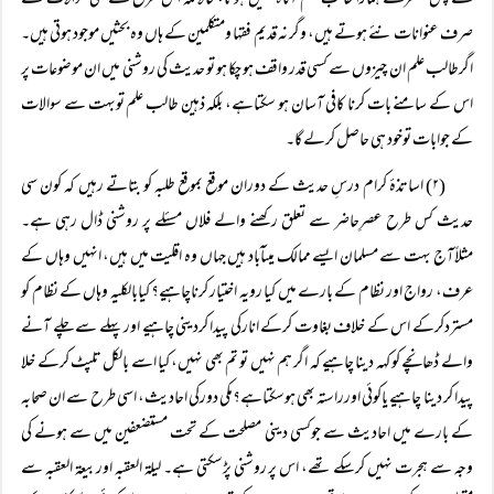
کے پس منظرسے ہمارا طالب علم آگاہ نہیں ہوتا، حالانکہ اس طرح کے کئی سوالات کے
صرف عنوانات نئے ہوتے ہیں، وگر نہ قدیم فقہا ومتکلمین کے ہاں وہ بحثیں موجود ہوتی ہیں۔
اگرطالب علم ان چیزوں سے کسی قدر واقف ہو چکا ہو تو حدیث کی روشنی میں ان موضوعات پر
اس کے سامنے بات کرنا کافی آسان ہو سکتاہے، بلکہ ذہین طالب علم توبہت سے سوالات
کے جوابات توخود ہی حاصل کرلے گا۔
(۲) اساتذۂ کرام درسِ حدیث کے دوران موقع بموقع طلبہ کو بتاتے رہیں کہ کون سی
حدیث کس طرح عصرِحاضر سے تعلق رکھنے والے فلاں مسئلے پر روشنی ڈال رہی ہے۔
مثلاًآج بہت سے مسلمان ایسے ممالک میںآباد ہیں جہاں وہ اقلیت میں ہیں، انہیں وہاں کے
عرف، رواج اور نظام کے بارے میں کیا رویہ اختیار کرناچاہیے؟ کیابالکلیہ وہاں کے نظام کو
مستردکرکے اس کے خلاف بغاوت کرکے انارکی پیدا کردینی چاہیے اور پہلے سے چلے آنے
والے ڈھانچے کو کہہ دینا چاہیے کہ اگر ہم نہیں تو تم بھی نہیں، کیا اسے بالکل تلپٹ کرکے خلا
پیدا کر دینا چاہیے یاکوئی اورراستہ بھی ہوسکتاہے؟مکی دورکی احادیث، اسی طرح سے ان صحابہ
کے بارے میں احادیث سے جوکسی دینی مصلحت کے تحت مستضعفین میں سے ہونے کی
وجہ سے ہجرت نہیں کرسکے تھے، اس پر روشنی پڑسکتی ہے۔ لیلۃ العقبہ اوربیعۃ العقبہ سے