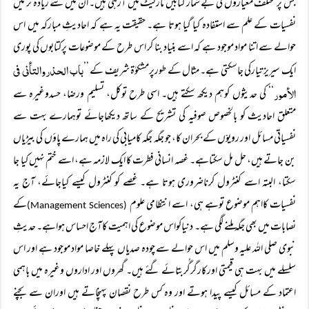
جس پر مختلف معیاروں کی بے شمار کتابیں مارکیٹ میں آرہی ہیں۔ ان میں سے زیادہ تر میں
نفسیات کے علم سے استفادہ کیا گیا ہوتا ہے۔ حقیقت یہ ہے کہ احادیثِ مبارکہ میں اس
حوالے سے اتنا مواد موجود ہے کہ اسے بنیاد بنا کر اس طرح کے موضوعات پرکتابوں کی پوری
باب الحذروالتأنی فی
ایک سیریز تیارکی جاسکتی ہے۔ مثال کے طورپرمشکوٰۃ شریف کے ’’
الأمور
‘‘ کی حدیثوں کوہم دیکھ سکتے ہیں۔ اسی طرح توکل، تسلیم ورضا، حسدوغیرہ سے
متعلق احادیث کو بالخصوص صوفیہ کی تشریح کے ساتھ دیکھاجائے توہمارے بہت سے
نفسیاتی مسائل اور رویوّں کے بحران کا، جو جگہ جگہ کامیابی کی راہ میں ہمارے پاؤں کی بیڑیاں
بن جاتے ہیں، حل مل سکتاہے۔ غصہ انسانی فطرت کا ایک لازمہ ہے، اسے ختم نہیں کیا جا
سکتا، البتہ اسے کنٹرول کرناضروری ہوتا ہے۔ غصے کو کنٹرول کیسے کیاجائے، آج یہ
نفسیات کااہم موضوع توہے ہی، اسے انتظامی علوم
کے
(Management Sciences)
نصابات میں بھی جگہ ملنے لگی ہے۔ دنیاکواس موضوع کی اہمیت کاآج احساس ہواہے۔ حدیثِ
نبوی صلی اللہ علیہ وسلم میں اس حوالے سے چودہ صدیاں پہلے خاصا مواد موجود ہے اور اس
سلسلے میں بہت ہی قیمتی اورکارگرگُربتائے گئے ہیں۔ گھروں اور اداروں وغیرہ میں باہمی
اعتماد کے مسائل کیسے پیدا ہوتے اور وہ کس طرح نقصان پہنچاتے ہیں اوران سے بچنے