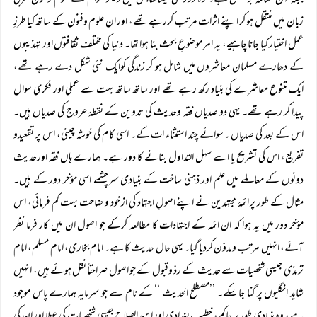
جبکہ آج معاملہ برعکس ہے۔ وہ دوربھی ایساتھاجس میں دیگر اقوام کے علوم وفنون عربی
زبان میں منتقل ہو کر اپنے اثرات مرتب کررہے تھے، اور ان علوم وفنون کے ساتھ کیا طرزِ
عمل اختیار کیا جانا چاہیے، یہ امر موضوعِ بحث بنا ہوا تھا۔ دنیا کی مختلف ثقافتوں اور تہذیبوں
کے دھارے مسلمان معاشروں میں شامل ہو کر زندگی کوایک نئی شکل دے رہے تھے،
ایک متنوع معاشرے کی بنیاد رکھ رہے تھے اور ساتھ ساتھ بہت سے عملی اور فکری سوال
پیدا کر رہے تھے۔ یہی دو صدیاں فقہ وحدیث کی تدوین کے نقطۂ عروج کی صدیاں ہیں۔
اس کے بعد کی صدیاں ۔سوائے چند استثناء ات کے۔ اسی کام کی خوشہ چینی، اس پر تقعیدو
تفریع، اس کی تشریح یا اسے سہل التداول بنانے کا دور ہے۔ ہمارے ہاں فقہ اورحدیث
دونوں کے معاملے میں علم اور ذہنی ساخت کے بنیادی سرچشمے اسی مؤخر دور کے ہیں۔
مثال کے طور پر ائمۂ مجتہدین نے اپنے اصولِ اجتہاد کی از خود و ضاحت بہت کم فرمائی، اس
مؤخر دور میں یہ ہوا کہ ان ائمہ کے اجتہادات کا مطالعہ کرکے جو اصول ان میں کار فرما نظر
آئے، انہیں مرتب ومدوّن کردیا گیا۔ یہی حال حدیث کا ہے۔ امام بخاری، امام مسلم، امام
ترمذی جیسی شخصیات سے حدیث کے ردّ وقبول کے جو اصول صراحتاً نقل ہوئے ہیں، انہیں
شاید انگلیوں پر گنا جا سکے۔ ’’مصطلح الحدیث ‘‘ کے نام سے جو سرمایہ ہمارے پاس موجود