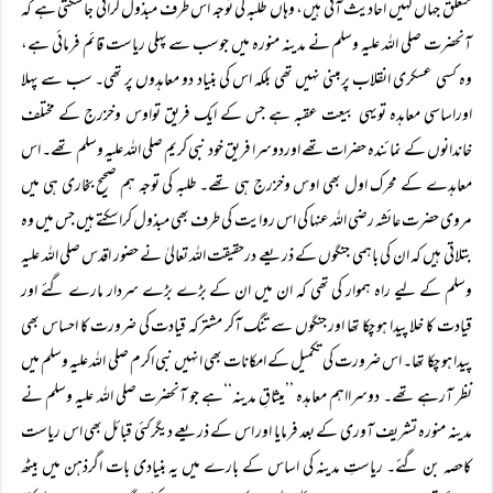
متعلق جہاں کہیں احادیث آتی ہیں، وہاں طلبہ کی توجہ اس طرف مبذول کرائی جاسکتی ہے کہ
آنحضرت صلی اللہ علیہ وسلم نے مدینہ منورہ میں جوسب سے پہلی ریاست قائم فرمائی ہے،
وہ کسی عسکری انقلاب پرمبنی نہیں تھی بلکہ اس کی بنیاد دو معاہدوں پر تھی۔ سب سے پہلا
اوراساسی معاہدہ تویہی بیعت عقبہ ہے جس کے ایک فریق تواوس وخزرج کے مختلف
خاندانوں کے نمائندہ حضرات تھے اوردوسرا فریق خود نبی کریم صلی اللہ علیہ وسلم تھے۔ اس
معاہدے کے محرک اول بھی اوس وخزرج ہی تھے۔ طلبہ کی توجہ ہم صحیح بخاری ہی میں
مروی حضرت عائشہ رضی اللہ عنہا کی اس روایت کی طرف بھی مبذول کراسکتے ہیں جس میں وہ
بتلاتی ہیں کہ ان کی باہمی جنگوں کے ذریعے درحقیقت اللہ تعالیٰ نے حضور اقدس صلی اللہ علیہ
وسلم کے لیے راہ ہموار کی تھی کہ ان میں ان کے بڑے بڑے سردار مارے گئے اور
قیادت کا خلا پیدا ہو چکا تھا اور جنگوں سے تنگ آکر مشترکہ قیادت کی ضرورت کا احساس بھی
پیدا ہو چکا تھا۔ اس ضرورت کی تکمیل کے امکانات بھی انہیں نبی اکرم صلی اللہ علیہ وسلم میں
نظر آرہے تھے۔ دوسرااہم معاہدہ ’’میثاقِ مدینہ‘‘ہے جو آنحضرت صلی اللہ علیہ وسلم نے
مدینہ منورہ تشریف آوری کے بعد فرمایا اور اس کے ذریعے دیگرکئی قبائل بھی اس ریاست
کاحصہ بن گئے۔ ریاستِ مدینہ کی اساس کے بارے میں یہ بنیادی بات اگرذہن میں بیٹھ