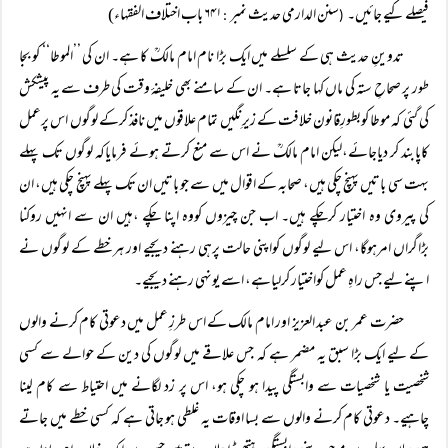
فیصلے کیے جائیں۔
سنن الدارمی حدیث نمبر
۶۴۱ باب اختلاف الفقہاء)
:
(
تدوینِ حدیث ہی کے سلسلے میں ایک بڑا نام امام مالکؒ کا ہے۔ ان کی ’’الموطا‘‘ کو بجا
طور پر صحاحِ ستہ کی ماں کہا جاتا ہے۔ ان کے سامنے بھی خلیفۂ وقت کی طرف سے یہ پیشکش
کی گئی کہ موطا کوبطورِقانون خلافت کے زیرِنگیں تمام علاقوں میں نافذ کرکے لوگوں اس پرعمل
کاپابند کر دیاجائے،لیکن امام مالکؒ نے اس سے منع کرتے ہوئے فرمایاکہ لوگوں تک پہلے
بہت سی باتیں پہنچ چکی ہیں، صحابہ کے اقوال میں سے جو باتیں ان تک پہلے پہنچ چکی ہیں، ان
کی پیروی وہ اختیار کرچکے ہیں۔ اب جن چیزوں کووہ اپنا چکے ،ہیں ان سے انہیں روکنا
بڑاگراں امرہوگا، اس لیے لوگوں کواپنی حالت پرہی رہنے دیجیے اور ہرخطے کے لوگوں نے
اپنے لیے جس راہِ عمل کواختیار کرلیاہے، اسے یونہی رہنے دیجیے۔
حضرت عمر بن عبد العزیز اور امام مالک کے اس طرزِ عمل میں دعوتی کام کرنے والوں
کے لیے ایک بڑا سبق یہ مضمر ہے کہ جس علاقے میں لوگوں کی دین کے حوالے سے کسی
شخصیت یا شخصیات سے وابستگی پیدا ہو چکی ہو، اس پر زد لگانے میں احتیاط سے کام لینا
چاہیے۔ دعوتی کام کرنے والوں سے بسا اوقات یہ غلطی ہو جاتی ہے کہ کسی خطے میں جاتے