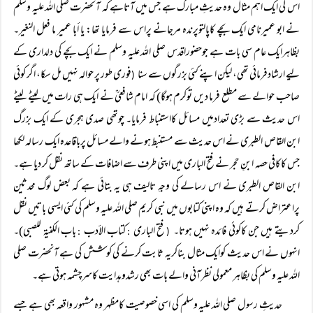
اس کی ایک اہم مثال وہ حدیثِ مبارک ہے جس میں آتاہے کہ آنحضرت صلی اللہ علیہ وسلم
نے ابو عمیرنامی ایک بچے کاپالتوپرندہ مرجانے پراس سے فرمایا تھا: یا أبا عمیر ما فعل النغیر۔
بظاہرایک عام سی بات ہے جوحضوراقدس صلی اللہ علیہ وسلم نے ایک بچے کی دلداری کے
لیے ارشادفرمائی تھی، لیکن اپنے کئی بزرگوں سے سنا
فوری طور پر حوالہ نہیں مل سکا، اگر کوئی
(
صاحب حوالے سے مطلع فرما دیں توکرم ہوگا) کہ امام شافعیؒ نے ایک ہی رات میں لیٹے لیٹے
اس حدیث سے بڑی تعدادمیں مسائل کااستنباط فرمایا۔ چوتھی صدی ہجری کے ایک بزرگ
ابن القاص الطبری نے اس حدیث سے مستنبط ہونے والے مسائل پرباقاعدہ ایک رسالہ لکھا
جس کاکافی حصہ ابنِ حجر نے فتح الباری میں اپنی طرف سے اضافات کے ساتھ نقل کر دیا ہے۔
ابن القاص الطبری نے اس رسالے کی وجہِ تالیف ہی یہ بتائی ہے کہ بعض لوگ محدثین
پراعتراض کرتے ہیں کہ وہ اپنی کتابوں میں نبی کریم صلی اللہ علیہ وسلم کی کئی ایسی باتیں نقل
کردیتے ہیں جن کاکوئی فائدہ نہیں ہوتا۔
فتح الباری
کتاب الأدب
باب الکنیۃ للصبی)۔
:
:
(
انہوں نے اس حدیث کوایک مثال بناکریہ ثابت کرنے کی کوشش کی ہے آنحضرت صلی
اللہ علیہ وسلم کی بظاہر معمولی نظرآنی والے بات بھی رشدوہدایت کاسرچشمہ ہوتی ہے۔
حدیثِ رسول صلی اللہ علیہ وسلم کی اسی خصوصیت کامظہر وہ مشہور واقعہ بھی ہے جسے