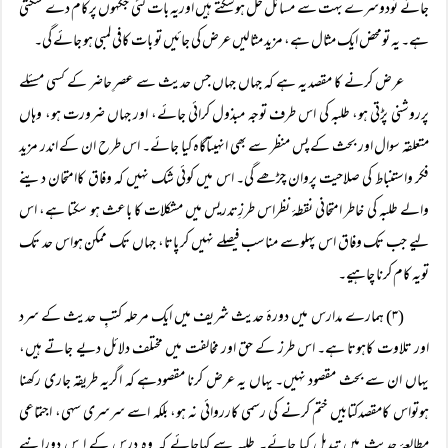
جائے تودوسرے بہت سے مسائل حل ہوسکتے ہیں اوریہ بات کئی جگہوں پرکام دے سکتی
ہے۔ یہ تومحض ایک مثال ہے، مزید مثالیں عرض کی جائیں تو بات کافی لمبی ہو جائے گی۔
عرض کرنے کا مقصد یہ ہے کہ جہاں جہاں جس حدیث سے عصرِ حاضر کے کسی مسئلے
پرروشنی پڑتی ہو، طلبہ کی اس طرف توجہ مبذول کرائی جائے، اور جہاں ضرورت ہو، وہاں
متعلقہ سوال اور بحث کے پس منظر سے بھی انہیںآگاہ کیا جائے۔ اس طرح ان کے اندر مزید
فکر واستنباط کی صلاحیت پروان چڑھے گی۔ اس میں کوئی شک نہیں کہ وفاق کاامتحان دینے
والے طلبہ کی خاطر امتحانی نقطۂ نظراس طرزِتدریس میں مشکلات کا باعث ہو سکتا ہے، اس
لیے جب تک وفاق اس پہلوسے مناسب فیصلے نہیں کر پاتا، جہاں تک ممکن ہواس حد تک
تویہ کام کرنا چاہیے۔
(۳) ہمارے مدارس میں دورۂ حدیث شریف میں ایک مرحلہ کتبِ حدیث کے سرد
اور تلاوت کاہوتا ہے۔ اس طرز کے حق اور مخالفت میں مختلف دلائل دیے جاتے ہیں،
یہاں ان سے بحث مقصود نہیں۔ یہاں یہ عرض کرنا مقصودہے کہ اگریہ طریقہ جاری رکھنا
ہوتواس کامقصدکتابیں ختم کرنے کی رسمی کارروائی نہ ہو، بلکہ اسے سرسری سہی، اجتماعی
مطالعۂ حدیث میں تبدیل کیا جائے۔ طلبہ سے کہاجائے کہ وہ درس کے ا س دورانیے