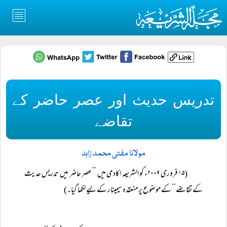
تدریس حدیث اور عصر حاضر کے
تقاضے
مولانا مفتی محمد زاہد
(۱۵ فروری ۲۰۰۹ء کو الشریعہ اکادمی میں ’’عصر حاضر میں تدریس حدیث
کے تقاضے‘‘ کے موضوع پر منعقدہ سیمینار کے لیے لکھا گیا۔)