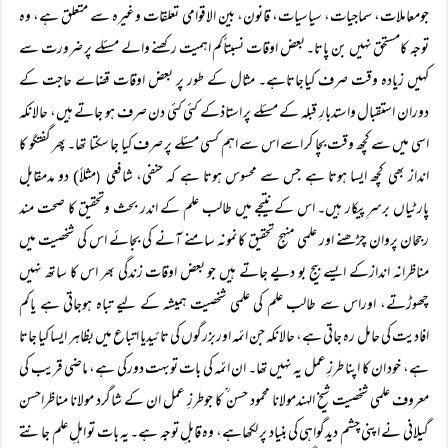
جومعاملات، سماجیات، سیاسیات، قانون، بین الاقوامی تعلقات وغیرہ سے متعلق ہے، وہ
توجہ کامستحق نہیں بن پاتا۔ بعض اوقات نسبتاًکم اہمیت رکھنے والے مسئلے پر ضرورت سے
کہیں زیادہ وقت صرف کیاجاتاہے۔ مثال کے طور پر بعض اوقات قضاے حاجت کے
دوران استقبال واستدبارِ قبلہ کے مسئلے پر استاذکے کئی کئی دن صرف ہو جاتے ہیں، حالانکہ
اسی میں سے کچھ وقت بچا کر اسے اس سے اہم کسی مسئلے پر صرف کیا جا سکتا تھا۔ پھر گفتگو کا
انداز بھی کچھ ایسا ہوتا ہے جس سے محسوس ہوتا ہے کہ حنفی، شافعی
مثلاً) دو مدمقابل
(
پارٹیاں برسرِپیکار ہیں۔ اس کے نتیجے میں طالب علم کے اندر بحث وتحقیق کا صحت مند
رجحان پروان چڑھنے اور علمی منہجِ تحقیق کانمونہ سامنے آنے کی بجائے اس کی شخصیت میں
مناظرانہ اندازکے ایسے بیج بو دیے جاتے ہیں جو بعض اوقات زندگی بھر اس کا ساتھ نہیں
چھوڑتے، اوراس سے طالب علم کی علمی شخصیت ہمیشہ کے لیے تباہ ہوجاتی ہے یاکم
افادیت کی حامل رہ جاتی ہے، حالانکہ جن ائمہ اوربزرگوں کی تائیدیا اتباع میں بظاہر ایسا کیا جاتا
ہے، خود ان کا اپنا طرزِ عمل یہ نہیں تھا۔ ان ائمہ کی بات توبہت دورکی ہے، ماضی قریب کی
معروف علمی شخصیت شیخ الہندمولانا محمود حسن ؒ کا جوطرزِ عمل ان کے شاگرد مولانا مناظراحسن
گیلانی نے اپنی چشم دیدگواہی کی بنیاد پر لکھاہے، وہ قابلِ توجہ ہے۔ یہ بات تو اہلِ علم جانتے