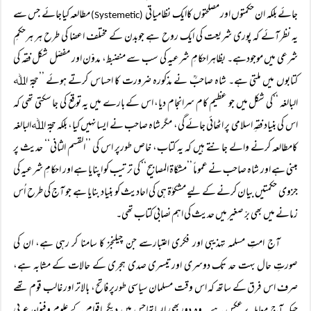
جائے بلکہ ان حکمتوں اور مصلحتوں کاایک نظامیاتی
مطالعہ کیاجائے جس سے
(Systemetic)
یہ نظرآئے کہ پوری شریعت کی ایک روح ہے جوبدن کے مختلف اعضا کی طرح ہر ہرحکمِ
شرعی میں موجودہے۔ بظاہراحکامِ شرعیہ کی سب سے منضبط، مدوّن اور مفصّل شکل فقہ کی
کتابوں میں ملتی ہے۔ شاہ صاحبؒ نے مذکورہ ضرورت کا احساس کرتے ہوئے ’’حجۃ اﷲ
البالغہ ‘‘کی شکل میں جو عظیم کام سرانجام دیا، اس کے بارے میں یہ توقع کی جا سکتی تھی کہ
اس کی بنیاد فقہِ اسلامی پر اٹھائی جائے گی، مگر شاہ صاحب نے ایسانہیں کیا، بلکہ حجۃ اﷲالبالغہ
کامطالعہ کرنے والے جانتے ہیں کہ یہ کتاب، خاص طورپر اس کی ’’القسم الثانی‘‘ حدیث پر
مبنی ہے اور شاہ صاحب نے عموماً ’’مشکاۃ المصابیح‘‘ کی ترتیب کو اپنایا ہے اور احکامِ شرعیہ کی
جزوی حکمتیں بیان کرنے کے لیے مشکوٰۃ ہی کی احادیث کو بنیاد بنایا ہے جو آج کی طرح اُس
زمانے میں بھی برّ صغیر میں حدیث کی اہم نصابی کتاب تھی۔
آج امتِ مسلمہ تہذیبی اور فکری اعتبارسے جن چیلنجز کا سامنا کر رہی ہے، ان کی
صورتِ حال بہت حد تک دوسری اورتیسری صدی ہجری کے حالات کے مشابہ ہے،
صرف اس فرق کے ساتھ کہ اس وقت مسلمان سیاسی طورپر فاتح، بالاتر اور غالب قوم تھے