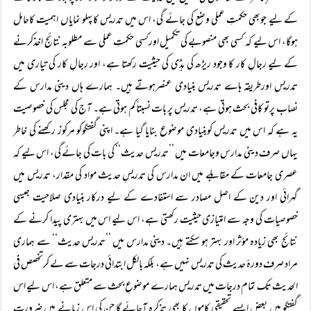
کے لیے جوبھی حکمتِ عملی وضع کی جائے گی، اس میں تدریس کاپہلو نمایاں اہمیت کاحامل
ہوگا، اس لیے کہ کسی بھی منصوبے کی تکمیل اورکسی حکمتِ عملی سے مطلوبہ نتائج اخذکرنے
کے لیے رجالِ کار کا وجود ریڑھ کی ہڈی کی حیثیت رکھتا ہے، اور رجالِ کار کی تیاری میں
تدریس اورطریقہ ہاے تدریس بنیادی عنصرہوتے ہیں۔ ہمارے ہاں دینی مدارس کے
نصاب پرتو کافی بحث ہوتی ہے، تدریس پر بات نسبتاًکم ہوتی ہے۔ آج کی مجلس کی خصوصیت
یہ ہے کہ اس میں تدریس کوبنیادی موضوع بنایا گیا ہے۔ اپنی گفتگوکو مرکوز رکھنے کی خاطر
یہاں صرف دینی مدارس وجامعات میں ’’تدریس حدیث‘‘ کی بات کی جائے گی، اس لیے کہ
عصری جامعات کے مقابلے میں ان مدارس کی تدریسِ حدیث مواد کی مقدار، تدریس میں
گہرائی اور دین کے اصل مصادر سے استفادے کے لیے درکار بنیادی صلاحیت جیسی
خصوصیات کی وجہ سے امتیازی حیثیت رکھتی ہے، اس لیے اس میں بہتری پیدا کرنے کے
نتائج بھی زیادہ مؤثر اور بہتر ہو سکتے ہیں۔ دینی مدارس میں ’’تدریس حدیث‘‘ سے ہماری
مراد صرف دورۂ حدیث کی تدریس نہیں ہے، بلکہ بالکل ابتدائی درجات سے لے کرتخصص فی
الحدیث تک تمام درجات میں تدریس ہمارے موضوعِ بحث سے متعلق ہے، اس لیے اس
گفتگو میں بعض ایسے تحقیقی کاموں کا بھی تذکرہ آجائے گا جن کی اس زمانے میں ضرورت