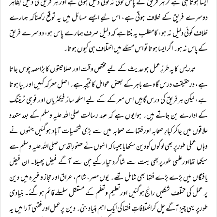
ایسا ہوتا ہی ہے کر ہر فریق کے پاس کوئی نہ کوئی دلیل ہوتی ہے اور ہر فریق کی دلیل بظاہر
دوسرے فریق کے خلاف ہوتی ہے، اس لیے ایسے مسائل میں یہ توقع رکھناکہ ہمارے
خلاف کوئی دلیل نہ ہو، کامطلب یہ بنتاہے کہ دلیل صرف ہمارے پاس ہو، دوسرے فریق
کے پاس نہ ہو۔ اگر ایسا ہوتا تو اس مسئلے میں اختلاف ہی کیوں ہوتا۔
تدریس کا یہ طرزِ عمل جو حدیث کے لیے مختص وقت اور صلاحیتوں کا بڑاحصہ چوس جاتا
ہے، درحقیقت درس گاہ سے باہر کے بعض عوامل کانتیجہ ہے۔ اصل معرکہ کہیں اور بپا ہوتا
ہے، لیکن ہرفریق کی درس گاہیں اس معرکے کے لیے اسلحہ ساز فیکٹریاں اور فوجی ٹریننگ
کے ادارے بن جاتے ہیں۔ ہوا یوں ہے کہ عہد رسالت صلی اللہ علیہ وسلم کے بعد متعدد
علاقوں میں جاکر کبارِ صحابہ اورفقہاے صحابہ میں سے بڑی شخصیات آباد ہوگئیں جنہوں نے
وہاں عملی طورپر بھی لوگوں کودین سکھایا جیساکہ انہوں نے حضورِاقدس صلی اللہ علیہ وسلم سے
سیکھا تھااورعلمی طورپربھی بہت سے شاگرد تیارکیے جن سے آگے فیض پھیلا۔ ان فیض
یافتگاں میں بڑے بڑے فقہا بھی شامل تھے۔ یوں مصر، شام، عراق اورحجاز وغیرہ میں دین
پر عمل کی مختلف شکلیں رائج ہوگئیں اورتعلیم وتعلّم کے مستقل سلسلے قائم ہوگئے۔ بنیادی
طورپر یہی چیز آگے چل کراختلافاتِ فقہا کی ایک اہم بنیاد بنی۔ دین پرعمل اورفقہی آرا میں یہ