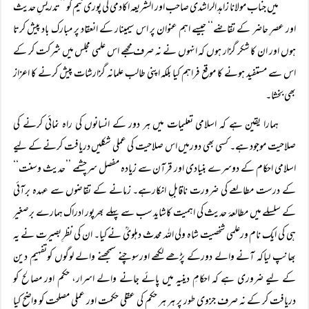
میں جناب مولانا زاہد الراشدی صاحب اور الشریعہ اکادمی کی پوری ٹیم کو ’’تدریسِ حدیث
اور عصرِ حاضر کے تقاضے‘‘ جیسے اہم عنوان پر اس سیمینار کے انعقاد پر مبارک باد پیش کرتا
ہوں اور ان کا شکر گزار ہوں کہ انہوں نے نہ صرف مجھے اس علمی مجلس میں شرکت کر کے
اس سے مستفید ہونے کا موقع فراہم کیا بلکہ اپنی طالب علمانہ گزارشات پیش کرنے کا اعزاز
بھی بخشا۔
ہمارا یقین ہے کہ اسلامی تعلیمات میں ہر دور کے انسانوں کی راہ نمائی کرنے کی
صلاحیت موجود ہے۔ کسی بھی دورمیں اس صلاحیت کی عملی شکلیں دریافت کرنے کے لیے
اسلامی احکام کے دوسرے بنیادی اور قرآن سے زیادہ مفصل سرچشمے ’’حدیث وسنت‘‘
کے درست مطالعے کی ضرورت ناقابلِ انکارہے۔ زمانے کے تقاضوں سے عہدہ برآئی
کے سلسلے میں مطالعۂ حدیث کی اہمیت کاشاید سب سے پہلے بھرپور ادراک ہمارے برصغیر
ہی کی ایک نام ورعلمی شخصیت شاہ ولی اللہ محدث دہلویؒ نے کیا۔ ان کی نظرِ بصیرت نے یہ
بھانپ لیاکہ آنے والے دورکے پڑھے لکھے اورسوچنے سمجھنے والے لوگوں کوتفہیمِ دین
کے لیے ضروری ہے کہ احکامِ دینیہ میں پائے جانے والے اسرار، حکم اور مصالح کو
دریافت کر کے نہ صرف جزوی طور پر ہر ہر حکم کی عقلی حکمت اور عملی مصلحت کو واضح کیا