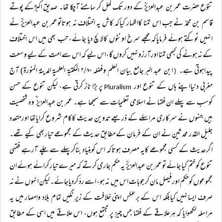
تنوّع حضرت عمربن عبدالعزیزؒ کے دور تک کھل کر سامنے آچکا تھا۔ صدیق اکبرؓکے پوتے
قاسم بن محمدؒ نے جب اس تمنا کااظہار کیاکہ کاش یہ اختلاف نہ ہوتاتوعمربن عبدالعزیزؒ نے
انہیں ٹوکتے ہوئے فرمایاکہ مجھے سرخ اونٹوں کالالچ دیا جائے، تب بھی میں اس اختلاف
کے نہ ہونے کی کبھی تمنا اورآرزونہیں کروں گا،اس لیے کہ اس سے امت کے لیے وسعت
پیداہوتی ہے۔
ابن عبد البر جامع بیان العلم وفضلہ ۲/۸۰ المکتبۃ العلمیۃ المدینۃ المنورۃ) آج
(
مغربی دنیااپنے ہاں کے تنوع اور
پر بڑا ناز کرتی ہے، لیکن تنوع کے حسن
Pluralism
کوسب سے پہلے ان فقہا نے اسلامی تعلیمات سے سمجھا ہے۔ عمربن عبدالعزیز ؒ وہ شخصیت
ہیں جنہوں نے سرکاری مراسلے کے ذریعے تدوینِ حدیث کاکام شروع کرایاتھا اورمتعدد
جلیل القدر محدثین نے ان کے فرمان کے مطابق حدیث کے مجموعے تیاربھی کیے تھے۔
اگرحدیث کے کسی مجموعے کایہ مصرف ہوتاکہ اس کوبنیاد بناکرپہلے سے چلے آرہے فقہی
تنوع کوختم کیا جائے توعمربن عبدالعزیزؒ یہ حکم جاری کرتے کہ میرے تیار کرائے ہوئے ان
مجموعوں کوحَکم اورفیصل مان کر جوبات اس میں نہ ہو، اسے ردّ کردیاجائے۔ لیکن انہوں نے نہ
صرف ایسانہیں کیابلکہ اس کے برعکس اپنی خلافت کے زیرِ نگیں تمام بلاد وامصار میں یہ
مراسلہ لکھوایا کہ ہرعلاقے کے فقہا جس چیز پر مجتمع ہوں، اس علاقے میں اسی کے مطابق