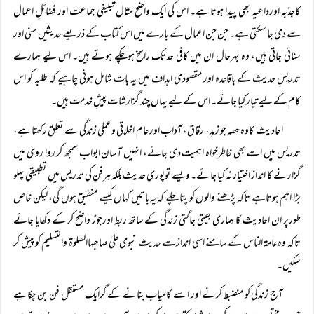
کاجذبہ اورداعیہ بھی پیدا ہوتا ہے۔ اس کی ایک واضح مثال تبلیغی جماعت اور فضائلِ اعمال
سے دی جا سکتی ہے۔ جن جن اعمال کے بارے میں اس کتاب کے ذریعے حدیثیں سنی اور
سنائی جاتی ہیں، وہ بہرحال ان میں کافی حدتک راسخ ہوچکے ہوتے ہیں۔ اس لیے ہمارے
تدریسِ حدیث کے باقاعدہ اور مقصودی اہداف میں یہ بات شامل ہونی چاہیے کہ طلبہ کو اس
کام کے لیے تیار کیا جائے۔ اس کے لیے یہاں چند گزارشات پیشِ خدمت ہیں۔
احادیث کاوہ حصہ جو زہد، رقاق، آداب اور عام اخلاقی وعملی زندگی سے تعلق رکھتاہے،
تدریس میں اسے بھی خاطرخواہ اہمیت دی جائے، انہیں آسان ابواب سمجھ کر روا روی میں
گزارنے کا انداز اختیار نہ کیا جائے۔ ویسے توپوری حدیث بلکہ ہرفن کی تدریس میں تطبیقی پہلو
بڑا اہم ہوتاہے تاکہ پڑھنے والوں کو پتا چلے کہ یہ باتیں کہاں کیسے منطبق ہوں گی، لیکن خاص
طورپر ان احادیث کا ہماری جیتی جاگتی زندگی کے ساتھ ربط اورجوڑ واضح کر کے دکھایا جائے
تاکہ وہ عامۃ الناس کے سامنے اسی اندازسے حدیث نبوی علیٰ صاحبہاالصلوٰۃ والتسلیم کو پیش کر
سکیں۔
آج زندگی کو منضبط کرنے اور اسے کامیاب بنانے کے گرایک مستقل فن بن چکاہے