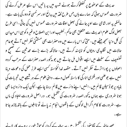
حدیث کے موضوع پر گفتگوکرتے ہوئے تمہید میں یہ باتیں اس لیے عرض کرنے کی
ضرورت محسوس ہوئی کہ ہمارے ہاں جس طرح فقہ میں بدائع اور سرخسی تو دور کی بات ہے،
عالمگیریہ اور شامی سے اوپر جانے کی بعض اوقات ضرورت محسوس نہیں کی جاتی، اسی طرح
بعض لوگ علوم الحدیث سے متعلق بھی حاکم، خطیب اور ابن الصلاح وغیرہ کو ہی اس میدان
کی کل دنیا سمجھ بیٹھے ہیں، حتیٰ کہ اس بارے میں وہ حضرات بھی مستثنیٰ نظر نہیں آتے جو عام
حالات میں تقلیدی رویوّں کو ناپسند کرتے ہیں، حالانکہ بڑے بڑے محدثین کے تصحیح و
تضعیف کے سلسلے میں ایسے اقوال مل جاتے ہیں جو مذکور الصدر حضرات کے مرتب کردہ
اصولوں پر پورا اترتے نظر نہیں آتے۔ مقصد خدانخواستہ کسی ایسے طرزِ عمل کی دعوت دینا
نہیں ہے جو علمی اور فکری انارکی کا راستہ کھول دے۔ دینی علوم کے ہر شعبے میں تجربات کی
بنیاد پر جو ڈسپلن قائم ہیں، انہیں اپنے دائرے میں قائم رہنا چاہیے، لیکن ایک دائرہ ایسا بھی
ہونا ضروری ہے جہاں مذکور الصدر ضرورت کی تکمیل ہو۔ در اصل ضرورت ایجاد کی ماں
ہے، ضرورت کا کام اگر اہل لوگوں کے ہاتھوں انجام نہ پائے تو نااہلوں کے ہاتھ چڑھ جاتا
ہے۔
عصرِحاضر کے تقاضوں کی تکمیل میں حدیث کے کردار کو مؤثر طور پر بروے کار لانے