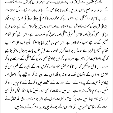
کہنے کا مقصد یہ ہے کہ فقہ وحدیث دونوں کے اندر مؤخر دور کی کاوشوں سے استفادے
کے ساتھ ساتھ ہمیں اس دور میں بھی جانا ہوگا جس کے ساتھ ہمارے زمانے کی مشابہت
ہے۔ یہ کام خاصا مشکل ہے، اس لیے کہ مؤخر دور کا کام پکی پکائی روٹی کی طرح ہے ، جبکہ
ابتدائی قرون کی محنت وکاوش سے استفادے اور اس دور میں جاکر کام کے لیے بڑی عرق
ریزی، علمی گہرائی اور خاص قسم کی پختگی اور رسوخ کی ضرورت ہے، اس لیے کسی نظامِ
تعلیم کے ذریعے سب کو تو ظاہر ہے، اس معیار پر نہیں لایا جاسکتا، لیکن جب بھی ہم اپنے
نظامِ تعلیم یا طرز ہاے تدریس پر بات کریں تو ہمارے پیشِ نظر یہ بات بہرحال رہنی چاہیے
کہ کچھ باصلاحیت افراد ہم ایسے ضرور تیار کر لیں جو اپنی علمی زندگی کے پختگی کے مرحلے پر جا کر
ضرور اس قابل ہوسکیں کہ ان کا کام محض متوسط اور آخری دور کے ذخیرہ کے فہم، اس کی
تشریح اور اس کے انطباق تک محدود نہ ہو بلکہ اس سے اوپر اٹھ کر اور پیچھے جا کر اصولی اور
بنیادی نوعیت کے پیدا ہونے والے سوالات کے سلسلے میں جو کرنے کے کام ہیں، وہ کر
سکیں۔ یہ کام نازک ضرور ہے، اس میں خدشات کا بھی انکار نہیں کیا جا سکتا، لیکن کوئی بھی
ضروری کام ایسا نہیں ہے جو کسی قدر خطرات مول لیے بغیر ہو سکتا ہو۔ باقی اللہ تعالیٰ نے
امت کے اجتماعی ضمیر میں انٹی وائرس رکھے ہوئے ہیں جو اپنا کام کرتے رہتے ہیں۔