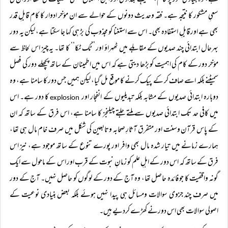
ہے، وہ بنیادی طور پر حاکم، خطیبِ بغدادی اور ابن الصلاح جیسی شخصیات کی عطا اور ان کی
سعیِ مشکور کا نتیجہ ہے۔ فقہ وحدیث دونوں کے حوالے سے ان مؤخر ادوار کا کام قابلِ قدر
بھی ہے اور قابلِ استفادہ بھی۔ اس سے استغنا کو مجذوب کی بڑ ہی کہا جا سکتا ہے، لیکن یہ دور
بہرحال ابتدائی چند صدیوں کے مقابلے میں ٹھہراؤ اور ’’ٹک ٹکا‘‘ کا تھا۔ یہ چیز اس لحاظ سے
مؤخر دور کے کام کی اہمیت کو بڑھا دیتی ہے کہ اس میں اطمینان کے ساتھ پچھلے دور کی فصل
سمیٹنے بلکہ اسے صاف کر کے پیک کرنے کا موقع مل گیا، لیکن ہمیں جس دور کا سامنا ہے، وہ
دوبارہ ابتدائی صدیوں کے مشابہ بلکہ تبدیلیوں کے انفجار اور
کا دور ہے۔ اس
explosion
میں کافی حد تک ابتدائی صدیوں سے ملتے جلتے چیلنجز کا سامنا ہے، اس فرق کے ساتھ کہ ان
کے پاس قرآن وسنت اور متفرق آثارِ صحابہ وتابعین کی شکل میں صرف خام مال ہی تھا،
ہمارے زمانے میں تیار شدہ مال بھی وافر اور پورے تنوع کے ساتھ موجود ہے، نیز اس
فرق کے ساتھ کہ اس دور کے اہلِ علم کو زمانِ نبوت کے قرب اور اس کے ماحول سے ایک
گونہ واقفیت کا جو فائدہ حاصل تھا، وہ آج کے دور کے لوگوں کو حاصل نہیں۔ آج کے دور
میں صرف چند جزوی سوالات ومسائل ہی پیدا نہیں ہوئے بلکہ بعض بنیادی نوعیت کے
اصولی سوالات بھی اس دورنے کھڑے کردیے ہیں۔