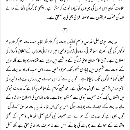
تلاوت کون اس طرح کی چیزوں کو زیادہ نوٹ کر سکتا ہے۔ اچھی کارکردگی دکھانے والے
طلبہ کی مختلف طریقوں سے حوصلہ افزائی بھی کی جا سکتی ہے۔
(۳)
حدیث نبوی صلی اللہ علیہ وسلم کا ایک بہت بڑا کردار بلکہ شاید سب سے اہم کردار عام
لوگوں کی نجی، گھریلو، معاشرتی، روحانی زندگی وغیرہ میں راہ نمائی اوران کے اخلاق وکردار کی
اصلاح ہے۔ آج کامسلمان اپنی زندگی کے ہرشعبے میں دین سے جتنادورہوچکاہے بلکہ دین
کے بہت سے شعبوں میں بنیادی شعورتک موجود نہیں ہے، اس سب کامداواحدیث کے
فیض کوعام لوگوں تک پہنچانا ہے۔ تجربہ یہ ہے کہ اس معاملے میں درسِ حدیث وغیرہ کی
تاثیر درسِ قرآن سے بھی زیادہ ہوتی ہے۔ محدثینِ کرام نے بجاطورپر کہاہے کہ حدیث نبوی
میں اشتغال ایک گونہ صحبت نبوی سے مستفید ہوناہے۔ عامۃ الناس کی اصلاح وارشاد کے
لیے حدیث کے حوالے سے جوبات ہوگی، اس پر بھی ان شاء اللہ یہ بات صادق آئے گی۔
تجربہ یہی ہے کہ حدیث کے حوالے سے خصوصاً نبی کریم صلی اللہ علیہ وسلم کے عملی
واقعات کے حوالے سے جو بات کی جائے، اس سے نہ صرف راہ نمائی ملتی ہے بلکہ عمل