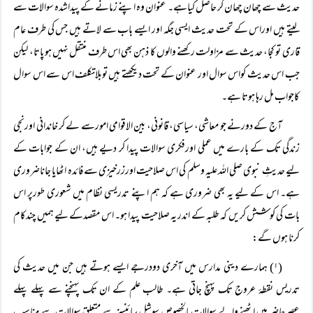
حدیث سے چھان چھان کر حاصل کیاہے۔ عنوان وہ اپنے زمانے کے پیداشدہ سوالات سے
لیتے ہیں اوراس کے تحت حدیث ایسی جگہ اور ایسے باب سے لاتے ہیں جس کی طرف عام
قاری تو کجا، حدیث سے مزاولت رکھنے والوں کا ذہن بھی اس طرف منتقل نہیں ہو پاتا، لیکن
جب اس حدیث کواس سوال اور عنوان کے تحت دیکھتے ہیں توبلاتکلف اس سے اس سوال
کاجواب مل رہا ہوتا ہے۔
آج کے دورنے جو معاشی، سیاسی، قانونی، بین الاقوامی امورسے لے کر خاندانی اورنجی
زندگی تک کے بارے میں عملی اورفکری سوالات پیدا کر دیے ہیں، ان کے جوابات کے
لیے حدیثِ نبوی صلی اللہ علیہ وسلم کی اس صلاحیت اورزرخیزی سے فائدہ اٹھایا جاناضروری
ہے۔ اس کے لیے یہ بھی ضروری ہے کہ ہم اپنے تدریسی نظام میں شعوری طورپر اس
بات کی کوشش کریں کہ طلبہ کے اندر یہ صلاحیت پیدا ہو۔ اس مقصدکے لیے ہمیں چندکام
کرنا ہوں گے:
(۱) ہمارے دینی مدارس میں آخری دودرجے ایسے ہوتے ہیں جن میں حدیث کی
تدریس نقطۂ عروج تک پہنچ جاتی ہے۔ طالب علم کے ان تک پہنچنے سے پہلے پہلے