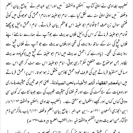
خطیب بغدادی نے اپنی کتاب ’’الفقیہ والمتفقہ‘‘ میں اور ابن عبدالبرنے ’’جامع بیان العلم
وفضلہ‘‘ میں اپنی اپنی سند سے نقل کیا ہے۔ امام ابوحنیفہ اورامام اعمش کی موجودگی میں کوئی
فقہی سوال زیربحث آتاتوامام ابو حنیفہ اس کاحکم بیان فرماتے۔ امام اعمش دلیل پوچھتے
توامام ابوحنیفہ فرماتے کہ اس کی دلیل فلاں حدیث ہے جوآپ نے ہمارے سامنے اپنے
فلاں شیخ کی سند کے ساتھ روایت کی تھی اورفلاں حدیث ہے جو آپ نے فلاں شیخ سے
روایت کی تھی۔
یادرہے کہ اعمش حدیث میں امام ابو حنیفہ کے شیخ ہیں)گویاوہ حدیث
(
بظاہر جس موضوع سے متعلق نظرآرہی ہوتی، امام ابوحنیفہ اس سے ہٹ کر بھی اس سے
مسائل مستنبط فرماتے جن کی طرف خوداعمش کاذہن منتقل نہ ہوا ہوتا۔ اس پر اعمش فرماتے
یامعشرالفقہاء أنتم الأطباء ونحن الصیادلۃ
ہیں:
۔ یعنی ہم محدثین کی حیثیت پنساری
اورادویات کے سٹاکسٹ کی ہے اورتم فقہا کی حیثیت طبیب کی ہے جوجانتاہے کہ کون سی
دوائی کہاں کہاں اور کیسے استعمال ہوسکتی ہے۔
خطیبِ بغدادی
الفقیہ والمتفقہ ۲/۱۶۴ دار
:
(
ابن الجوزی السعودیہ ۱۴۲۱ھ ، ابن عبد البر
جامع بیان العلم وفضلہ ۲/۱۳۱ باب ماذکرمن ذم
:
الاکثار من الحدیث دون التفہم والتفقہ فیہ ، دار الکتب العلمیۃ بیروت ۱۳۹۸ھ)