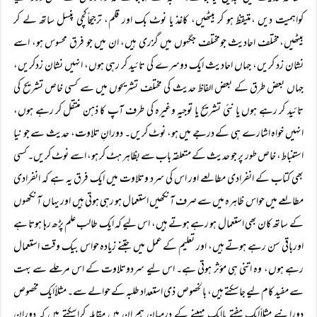
کواہمیت دیں ،متیقظ ہو کر بیٹھیں، کاغذ یا نوٹ بک اور قلم، ترجیحاًکچی پنسل ساتھ لے کر
بیٹھیں،مختلف احادیث جومختلف جگہوں میں گزری ہیں، ان میں جو فرق محسوس ہو، اسے
نشان زد کریں، جہاں احادیث ایک دوسرے کی تائید کر رہی ہوں، انہیں نشان زدکریں،
جہاں بعض طرق کے بعض الفاظ حدیث کی مختلف تشریحوں میں سے کسی خاص تشریح کی
تائید کر رہے ہوں یا نئی تشریح یا توجیہ وغیرہ کی طرف آپ کا ذہن منتقل کر رہے ہوں،
انہیں خواہ اشارے ہی کے درجے میں ہو، نوٹ کریں۔ دورانِ تلاوت، حدیث سے جو نیا
استنباط، خاص طور پر جو حدیث کے متعلقہ باب سے بظاہر ہٹ کر ہو، اسے نوٹ کریں۔ کسی
بھی کتاب کے انفرادی مطالعے اور اس کی سرد وتلاوت میں ایک فرق یہ ہے کہ انفرادی
مطالعے میں حواس ظاہرہ میں سے صرف آنکھیں استعمال ہو رہی ہوتی ہیں اور یہاں آنکھوں
کے ساتھ کان بھی استعمال ہو رہے ہوتے ہیں، اس لیے کہ ایک طالب علم پڑھ رہا ہوتا ہے
اورباقی سن رہے ہوتے ہیں، اور تعلیم کے عمل میں جتنے زیادہ حواس بیک وقت استعمال
رہے ہوں، وہ اتنی ہی مؤثر ہوتی ہے۔ اس لیے سردوتلاوت کے اس مرحلے سے بہت
سے مفید کام لیے جاسکتے ہیں، بالخصوص ذی استعداد طلبہ کے حوالے سے۔ مثلاًایک مخصوص
دورانیے مثلاًایک ہفتے یاایک مہینے کے درمیان ہم ان میں مقابلہ کراسکتے ہیں کہ دورانِ