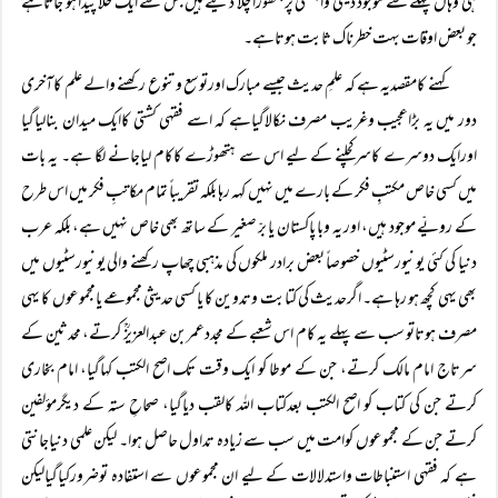
ہی وہاں پہلے سے موجود دینی وابستگی پرہتھوڑا چلا دیتے ہیں جس سے ایک خلا پیدا ہو جاتاہے
جو بعض اوقات بہت خطرناک ثابت ہوتاہے۔
کہنے کامقصدیہ ہے کہ علمِ حدیث جیسے مبارک اورتوسع وتنوع رکھنے والے علم کاآخری
دور میں یہ بڑاعجیب وغریب مصرف نکالاگیاہے کہ اسے فقہی کشتی کاایک میدان بنالیاگیا
اورایک دوسرے کاسرکچلنے کے لیے اس سے ہتھوڑے کاکام لیاجانے لگا ہے۔ یہ بات
میں کسی خاص مکتبِ فکر کے بارے میں نہیں کہہ رہا بلکہ تقریباً تمام مکاتبِ فکر میں اس طرح
کے رویّے موجود ہیں، اور یہ وبا پاکستان یا برّ صغیر کے ساتھ بھی خاص نہیں ہے، بلکہ عرب
دنیا کی کئی یونیورسٹیوں خصوصاً بعض برادر ملکوں کی مذہبی چھاپ رکھنے والی یونیورسٹیوں میں
بھی یہی کچھ ہو رہا ہے۔ اگرحدیث کی کتابت وتدوین کا یا کسی حدیثی مجموعے یامجموعوں کا یہی
مصرف ہوتاتو سب سے پہلے یہ کام اس شعبے کے مجددعمربن عبدالعزیزؒ کرتے، محدثین کے
سرتاج امام مالک کرتے، جن کے موطا کو ایک وقت تک اصح الکتب کہاگیا، امام بخاری
کرتے جن کی کتاب کو اصح الکتب بعدکتاب اللہ کالقب دیاگیا، صحاحِ ستہ کے دیگرمؤلفین
کرتے جن کے مجموعوں کوامت میں سب سے زیادہ تداول حاصل ہوا۔ لیکن علمی دنیاجانتی
ہے کہ فقہی استنباطات واستدلالات کے لیے ان مجموعوں سے استفادہ توضرورکیاگیالیکن