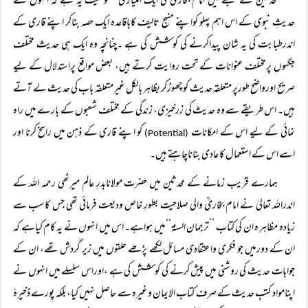
محدثین کے طبقے میں امام بخاریؒ کی ایک امتیازی خصوصیت یہ ہے کہ انہوں نے
حدیثِ نبوی کے اس اہم پہلو کواپنے منہجِ تالیف کاباقاعدہ ایک حصہ بناکر اپنے قاری کے
اندرطبابت کی یہ شان پیداکرنے کی کوشش کی ہے ۔چنانچہ وہ ایک ہی حدیث مختلف
جگہوں پرمختلف عنوانات کے تحت روایت کرتے ہیں، بعض مواقع پراستدلال کے لیے
صریح اورواضح طورپر متعلقہ حدیث کوچھوڑکر بظاہر بالکل غیرمتعلقہ باب کی حدیث لے آتے
ہیں۔ اس طریقے سے وہ حدیث کی زرخیزی، زندگی کے مختلف شعبوں کے بارے میں راہ
نمائی کے لیے اس کے امکانات
کو اپنے قاری کے ذہن میں راسخ کرنا اور
(Potential)
اسے اس کے استعمال کا عادی بناناچاہتے ہیں۔
ہمارے قریب زمانے کے محدثین میں حضرت مولانابدرِ عالم میرٹھی رحمہ اللہ کے
اندراللہ تعالیٰ نے امام بخاریؒ والی صلاحیت بطورِ خاص ودیعت فرمائی تھی جس کاسب سے
زیادہ مظاہر ہ ان کی کتاب ’’ترجمان السنۃ‘‘میں ہواہے۔ اس میں انہوں نے یہ کام کیاہے کہ
ان کے دورمیں جو فکری واعتقادی مسائل لکھے پڑھے حلقوں میں زیر گردش تھے، ان کے
جوابات حدیث کی روشنی میں پیش کرنے کی کوشش کی ہے ،اوراس سلسلے میں انہوں نے
اپنامواد کتبِ حدیث کے صرف کتاب الایمان وغیرہ سے حاصل نہیں کیا، بلکہ پورے ذخیرۂ