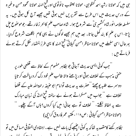
ہی ہیں کہ مولانا رشید احمد گنگوہی، مولانا یعقوب نانوتوی اورشیخ الہند مولانا محمود حسن وغیرہ
کے درسِ حدیث میں اس طرح سے تقریریں نہیں ہوتی تھیں جیسے آج کل ہوتی ہیں۔ یہ
سلسلہ علامہ انور شاہ کشمیری ؒ سے شروع ہوا۔ شاہ صاحب علم کا بحر زخار تھے، جو موضوع چل
پڑتا، اس پر علم کا بند کھل جاتا۔ بعد میں ہم جیسے لوگوں نے یہی کام بتکلف شروع کردیا۔
بہرحال اسی سلسلے میں مولانا مناظر احسن گیلانی ؒ شیخ الہند کا یہی طرزِ اختصار نقل کرتے ہوئے
فرماتے ہیں
:
’’جب کوئی ایسی حدیث آجاتی جو بظاہر مفہوم کے لحاظ سے قطعی طور پر
حنفی مذہب کے خلاف ہوتی اور پڑھنے والا طالب علم خود رک کر دریافت کرتایا
دوسرے طلبہ پوچھتے ’’حضرت یہ حدیث تو امام ابو حنیفہ رحمۃاللہ علیہ کے قطعاً
خلاف ہے ‘‘ جواب میں مسکراتے ہوئے بے ساختہ شیخ الہندؒ کی زبانِ مبارک
سے یہ الفاظ نکلتے، ’’ خلاف تو ہے بھائی! میں کیا کروں؟ہاں آگے چلیے۔ ‘‘
مولانا مناظر احسن گیلانی
ص ۱۱۸، مکتبہ عمر فاروق کراچی)
:
(
بظاہر کہنے کامقصدیہ تھاکہ یہ کوئی اچنبھے کی بات نہیں ہے۔ اجتہادی اختلافی مسائل میں تو