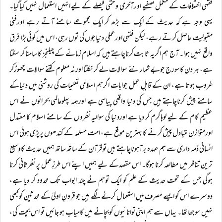
فقہی اختلافات کے مکمل تصفیے اورآخری وحتمی فیصلے کے لیے انہیں استعمال نہیں کیاگیا۔
یہی وجہ ہے کہ حدیث کے ایک سے بڑھ کر ایک مجموعے سامنے آتے رہے اورفنی
مقبولیت حاصل کرتے رہے، لیکن فقہی اورعملی دنیا جوں کی توں رہی، اس میں کوئی بڑا فرق
واقع نہیں ہوا۔ آج ہم اگریہ ثابت کرناچاہتے ہیں کہ اسلام زمانے کے چیلنجز کا سامنا کر سکتا
ہے، ہر دن کاسورج جوبے شمار نئے سوالات لے کر نکلتا اور نہ معلوم کتنے سوالات چھوڑکر
غروب ہوتا ہے، ان کے قابلِ عمل جوابات اگرہم اسلامی تعلیمات کی روشنی میں دنیاکے
سامنے پیش کرناچاہتے ہیں جس کی دنیا واقعی پیاسی ہے اورہمہ پہلوعالمی بحرانوں نے اس
عظیم کام کے لیے لوہاگرم کر دیا ہے اوردنیا کی سوالیہ نظروں کے سامنے اسلام کا معتدل
اورمتوازن متبادل پیش کرنے کا بہترین موقع ہے، امت مسلمہ کے کندھوں پرپڑی ہوئی اس
انسانی ذمہ داری سے ہم عہدہ برآہوناچاہتے ہیں توقرآن کے ساتھ ساتھ ہمیں حدیث کاوسیع
ترین تناظر میں مطالعہ کرنا ہوگا۔ اس مقصدکے لیے ہمیں اپنے اس طرزِعمل پر نظرثانی کرنا
ہوگی جس کے تحت حدیث کے علم کو ایک توہم نے چند ابواب تک محدود کر دیا ہے،
دوسرے اس کو ایسے مصرف میں استعمال کرنے لگے ہیں جو قرونِ اولیٰ کے محدثین کوکبھی
نہیں سوجھا تھا۔ یہاں سے ہم اپنی توانائیوں کوبچانے میں کامیاب ہو جائیں تو اس بچت کی،