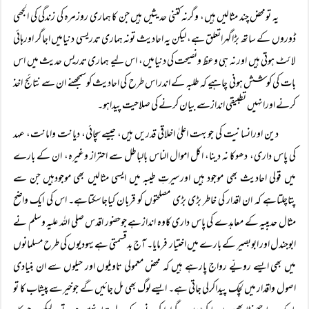
یہ تومحض چند مثالیں ہیں، وگرنہ کتنی حدیثیں ہیں جن کا ہماری روزمرہ کی زندگی کی الجھی
ڈوروں کے ساتھ بڑاگہراتعلق ہے، لیکن یہ احادیث تونہ ہماری تدریسی دنیامیں اجاگر اورہائی
لائٹ ہوتی ہیں اور نہ ہی وعظ ونصیحت کی دنیامیں، اس لیے ہماری تدریس حدیث میں اس
بات کی کوشش ہونی چاہیے کہ طلبہ کے اندر اس طرح کی احادیث کوسمجھنے ان سے نتائج اخذ
کرنے اورانہیں تطبیقی اندازسے بیان کرنے کی صلاحیت پیداہو۔
دین اورانسانیت کی جو بہت اعلیٰ اخلاقی قدریں ہیں، جیسے سچائی، دیانت وامانت، عہد
کی پاس داری، دھوکا نہ دینا، اکل اموال الناس بالباطل سے احتراز وغیرہ، ان کے بارے
میں قولی احادیث بھی موجود ہیں اورسیرتِ طیبہ میں ایسی مثالیں بھی موجودہیں جن سے
پتاچلتاہے کہ ان اقدار کی خاطر بڑی بڑی مصلحتوں کو قربان کیاجاسکتاہے۔ اس کی ایک واضح
مثال حدیبیہ کے معاہدے کی پاس داری کاوہ اندازہے جوحضور اقدس صلی اللہ علیہ وسلم نے
ابوجندل اور ابوبصیر کے بارے میں اختیار فرمایا۔ آج بدقسمتی ہے یہودیوں کی طرح مسلمانوں
میں بھی ایسے رویّے رواج پارہے ہیں کہ محض معمولی تاویلوں اور حیلوں سے ان بنیادی
اصول واقدار میں لچک پیداکرلی جاتی ہے۔ ایسے لوگ بھی مل جائیں گے جوخیرسے پیشاب کا تو