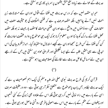
حدیث کے حوالے سے زیادہ نفع بخش جگہوں پرسرمایہ کاری ہو سکتی ہے۔
میرایہ مقصدنہیں ہے کہ درسِ حدیث میں فقہا کے اقوال اوران کے مستدلات زیرِِ
بحث نہیں آنے چاہییں،بلکہ مقصدصرف یہ ہے کہ فقہی اختلاف کی جو حیثیت سلف میں
متعارف تھی، وہ ذہنوں میں واضح رہے اوران فقہی مباحث کا مقصد ہار جیت نہ ہو بلکہ مقصد
محض فقہا کے مدارک کو جاننا اور یہ معلوم کرنا ہو کہ ایک ہی موضوع پر وارد مختلف احادیث کو
کن کن فقہا نے کس طرح سمجھا اوران سے کیسے استدلال واستنباط کیا۔ اندازِفکروبیان کی اس
تبدیلی سے یہی بحثیں طلبہ کے لیے ایساتطبیقی اور تمرینی مواد بن سکتی ہیں جس کے ذریعے
ان میں نئے مسائل کا حل حدیث سے نکالنے کی صلاحیت پیدا ہو سکتی ہے۔
(۲)
قرآن کریم کی طرح حدیث نبوی صلی اللہ علیہ وسلم کی ایک اہم خصوصیت یہ ہے کہ
ایک حدیث بظاہر جس باب یاموضوع سے متعلق نظرآرہی ہوتی ہے، وہ درحقیقت صرف
اسی کے بارے میں راہ نمائی نہیں کررہی ہوتی بلکہ اس کے علاوہ بھی زندگی کے کئی شعبوں
اورپہلوؤں کے حکم کے بارے میں اس سے اصولی یافرعی روشنی حاصل ہورہی ہوتی ہے۔