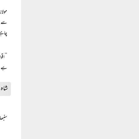
مولان
سے اق
چاہی
’’اقو
ہے۔
شاہ و
سنبھا