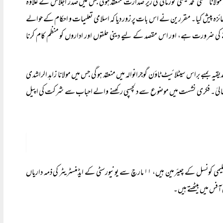
 مرکزی جامع مسجد گوجرانوالہ میں مولانا مفتی محمد عیسیٰ گورمانی کی زیر صدارت منعقد ہوئی جس میں صدر اجلاس کے علاوہ
ی جائزہ پیش کیا۔ مقررین نے اس بات پر زور دیا کہ اسلامی تعلیمات و احکام کے حوالے
لینے کی ضرورت ہے، اور اس مقصد کے لیے دینی حلقوں اور اداروں کو منظم کام کرنا
ست ۷ اپریل بروز جمعہ بعد نماز عشا مسجد صدیقیہ بمبے براس سیٹلائیٹ ٹاؤن گوجرانوالہ میں منعقد ہو گی جس میں مولانا زاہد الراشدی
 اللہ تعالیٰ۔ فکری نشست میں موضوع سے دلچسپی رکھنے والے احباب سے شرکت کی اپیل
مولانا زاہد الراشدی نے، جو شاہ ولی اللہ یونیورسٹی اٹاوہ گوجرانوالہ کے سرپرست، ٹرسٹی، اور تعلیمی کونسل کے چیئرمین ہیں، ۱۱ مارچ سے یونیورسٹی کے ایڈمنسٹریٹر کی ذمہ داریاں
 آفس میں بیٹھتے ہیں۔