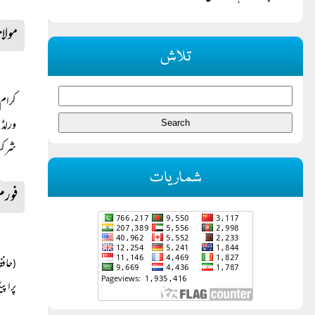
مولان
تلاش
کرام 
ورلڈ 
شرکت
شماریات
فورم
حافظ
(
پراپی