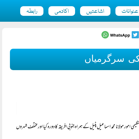
عنوانات
اشاعتیں
اکادمی
رابطہ
کی سرگرمیاں
ی امور مولانا محمد اسماعیل پٹیل کے ہمراہ جنوبی افریقہ کا دورہ کیا اور مختلف شہروں