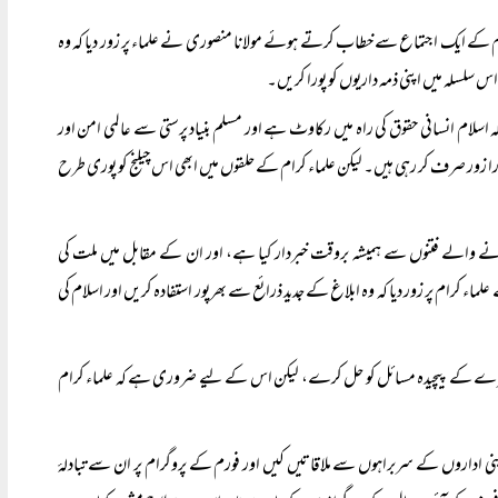
ام کے ایک اجتماع سے خطاب کرتے ہوئے مولانا منصوری نے علماء پر زور دیا کہ وہ
س سلسلہ میں اپنی ذمہ داریوں کو پورا کریں۔
ہ اسلام انسانی حقوق کی راہ میں رکاوٹ ہے اور مسلم بنیاد پرستی سے عالمی امن اور
پورا زور صرف کر رہی ہیں۔ لیکن علماء کرام کے حلقوں میں ابھی اس چیلنج کو پوری طرح
نے والے فتنوں سے ہمیشہ بروقت خبردار کیا ہے، اور ان کے مقابل میں ملت کی
رام پر زور دیا کہ وہ ابلاغ کے جدید ذرائع سے بھرپور استفادہ کریں اور اسلام کی
اشرے کے پیچیدہ مسائل کو حل کرے، لیکن اس کے لیے ضروری ہے کہ علماء کرام
ینی اداروں کے سربراہوں سے ملاقاتیں کیں اور فورم کے پروگرام پر ان سے تبادلۂ