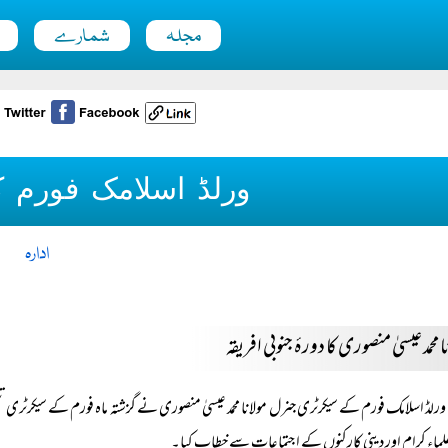
مجلہ
شمارے
ورلڈ اسلامک فورم 
ادارہ
ا محمد عیسیٰ منصوری کا دورۂ جنوبی افریقہ
ورلڈ اسلامک فورم کے سیکرٹری جنرل مولانا محمد عیسیٰ منصوری نے گزشتہ ماہ فورم کے سیکرٹری تنظیم
لماء کرام اور دینی کارکنوں کے اجتماعات سے خطاب کیا۔