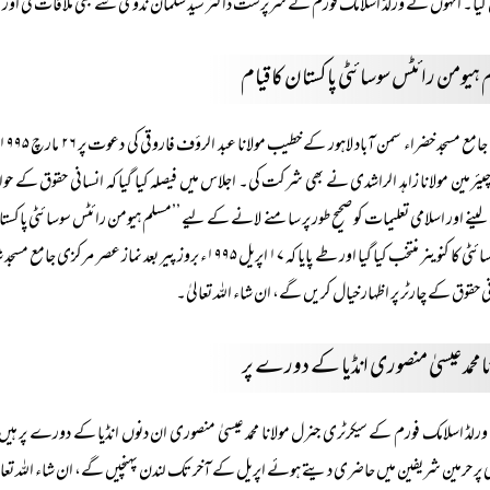
کیا۔ انہوں نے ورلڈ اسلامک فورم کے سرپرست ڈاکٹر سید سلمان ندوی سے بھی ملاقات کی او
 ہیومن رائٹس سوسائٹی پاکستان کا قیام
ئرمین مولانا زاہد الراشدی نے بھی شرکت کی۔ اجلاس میں فیصلہ کیا گیا کہ انسانی حقوق کے حو
 لینے اور اسلامی تعلیمات کو صحیح طور پر سامنے لانے کے لیے ’’مسلم ہیومن رائٹس سوسائٹی پاکست
کو سوسائٹی کا کنوینر منتخب کیا گیا اور طے پایا کہ ۱۷ اپریل ۵
ی حقوق کے چارٹر پر اظہار خیال کریں گے، ان شاء اللہ تعالیٰ۔
ا محمد عیسیٰ منصوری انڈیا کے دورے پر
ورلڈ اسلامک فورم کے سیکرٹری جنرل مولانا محمد عیسیٰ منصوری ان دنوں انڈیا کے دورے پر ہ
 پر حرمین شریفین میں حاضری دیتے ہوئے اپریل کے آخر تک لندن پہنچیں گے، ان شاء اللہ تعال