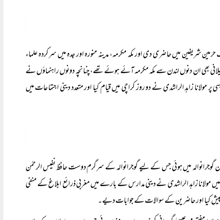
چیئرمین مولانا زاہد الراشدی نے گزشتہ ماہ ۱۱ فروری سے ۲۱ فروری تک حرمین شریفین میں حاضری دی اور مکہ مکرمہ، مدینہ منورہ اور جدہ میں سرکردہ علماء
 گیلانی بھی ان دنوں لندن سے مکہ مکرمہ آئے ہوئے تھے، چنانچہ دونوں راہنماؤں نے
ولانا زاہد الراشدی نے دو روز کراچی میں قیام کیا اور متعدد دینی اجتماعات میں
میں مولانا زاہد الراشدی نے دینی مدارس کے بارے میں مغربی ذرائع ابلاغ کے منفی
ہ پیش کیا اور حاضرین کے سوالات کے جوابات دیے۔