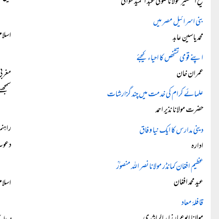
شیخ التفسیر مولانا صوفی عبد الحمید سواتیؒ
بنی اسرائیل مصر میں
اسلام
محمد یاسین عابد
اپنے قومی تشخص کا احیاء کیجئے
عمران خان
مغربی
سمجھن
علمائے کرام کی خدمت میں چند گزارشات
حضرت مولانا نذیر احمد
راہنم
دینی مدارس کا ایک نیا وفاق
دعوت 
ادارہ
عظیم افغان کمانڈر مولانا نصر اللہ منصورؒ
عید محمد افغان
اسلام
قافلۂ معاد