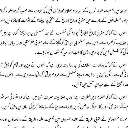
ڈربن میں جمعیت علماء نٹال کے سربراہ مولانا محمد یونس پٹیل کی طرف سے طلب کردہ علماء کر
 اور مسلمانوں کے بارے میں مغربی ذرائع ابلاغ کے منفی پراپیگنڈا کے اثرات کا جائزہ لیں اور ا
انہوں نے کہا کہ مغربی ذرائع ابلاغ کمیونزم کی شکست کے بعد مسلسل یہ پراپیگنڈا کر رہے ہیں ک
 تہذیب کو خطرہ ہے، اس لیے مسلم بنیاد پرستی کو کچلنے کے لیے مغربی حکومتیں اور لابیاں اپنا 
ے کی کوشش نہیں کی جا رہی، جس کا ملتِ اسلامیہ کو نقصان ہو رہا ہے۔
انہوں نے کہا کہ ہمارے اسلاف کی یہ روایت رہی ہے کہ انہوں نے دین اور قوم کو پیش آ
ائی کی ہے، لیکن آج یہ روایت اپنے تسلسل سے محروم ہوتی دکھائی دے رہی ہے۔ انہوں نے علماء ک
و تبلیغ کے لیے میدانِ عمل میں آئیں۔
انہوں نے کہا کہ اسلام دینِ فطرت ہے اور یہ صلاحیت صرف اسی میں ہے کہ وہ انسانی مع
 کے اجتماعی کردار کا ادراک حاصل کریں اور اسے دنیا کے سامنے آج کی زبان میں پیش کریں۔
مولانا منصوری نے جنوبی افریقہ کے متعدد شہروں میں جمعیت علماء افریقہ کے راہنماؤں اور د