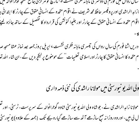
سال رواں میں فورم کی دوسری ماہانہ فکری نشست ۱۵ مارچ کو
ا زاہد الراشدی اور پروفیسر حافظ محمد شریف نے اقوام متحدہ کے انسانی حقوق کے چارٹر کا ابتدائ
وام متحدہ کے انسانی حقوق کے چارٹر اور جنیوا کنونشن کی قرارداد کا تفصیل کے ساتھ جائزہ 
ے۔
دریں اثنا فورم کی سالِ رواں کی تیسری ماہانہ فکری نش
ام متحدہ کا انسانی حقوق کا چارٹر اور اسلامی تعلیمات‘‘ کے موضوع پر لیکچر دیں گے، ان شاء
لی اللہ یونیورسٹی میں مولانا راشدی کی نئی ذمہ داری
ل لی ہیں، اور وہ روزانہ صبح ساڑھے آٹھ سے ساڑھے گیارہ بجے تک
جمعہ کے علاوہ) یونیورسٹی
(