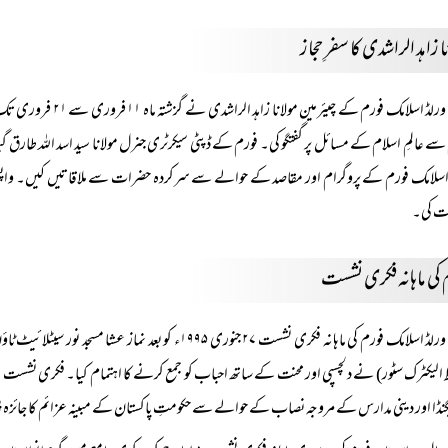
ا زاہد الراشدی کا سفرِ حجاز
ورلڈ اسلامک فورم کے 
سے عالمِ اسلام کے مسائل پر گفتگو کی۔ فورم کے ڈپٹی سیکرٹری جنرل مولانا سید اسد اللہ طارق
اسلامک فورم کے پروگرام اور مقاصد کے حوالے سے سرکردہ حضرات سے ملاقاتیں کیں۔ واپسی پر م
 کی۔
 کی ماہانہ فکری نشست
ورلڈ اسلامک فورم کی ماہانہ فکری نشست ۲۷ جنوری ۱۹۹۵ء کو بعد نماز عشا مسجد نور سیٹلائیٹ ٹاؤن گوجرانوالہ میں ہوئی جس کے لیے گوجرانوالہ کے سرگرم دوست حافظ نفیس الرحمٰن
 الیکٹرک سٹور) نے دلچسپی اور محنت کے ساتھ احباب کو جمع کرنے کا اہتمام کیا۔ فکری نشست 
گنڈا اور دینی مدارس کے مروجہ نصاب کے حوالے سے حکومتِ پاکستان کے مبینہ عزائم کا جائز