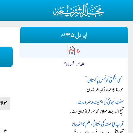
اپریل ۱۹۹۵ء
جلد ۶ ۔ شمارہ ۴
’’ملی یکجہتی کونسل پاکستان‘‘
مولانا ابوعمار زاہد الراشدی
مولان
سنتِ نبویؐ کی اہمیت و ضرورت
شیخ الحدیث مولانا محمد سرفراز خان صفدر
قربِ قیامت کی نشانی، علم کا اٹھ جانا
میں ع