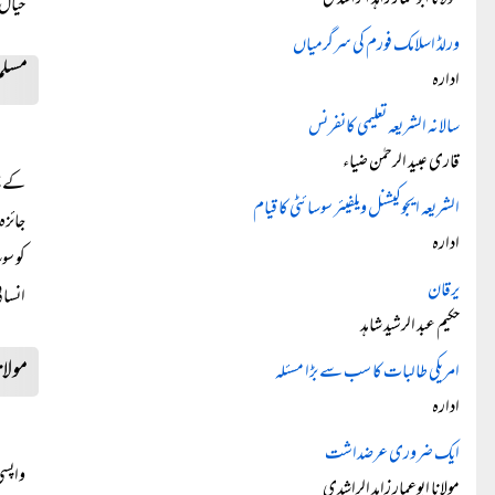
مولانا ابوعمار زاہد الراشدی
خیال 
ورلڈ اسلامک فورم کی سرگرمیاں
مسلم
ادارہ
سالانہ الشریعہ تعلیمی کانفرنس
قاری عبید الرحمٰن ضیاء
کے چی
الشریعہ ایجوکیشنل ویلفیئر سوسائٹی کا قیام
جائزہ
ادارہ
یرقان
انسان
حکیم عبد الرشید شاہد
مولان
امریکی طالبات کا سب سے بڑا مسئلہ
ادارہ
ایک ضروری عرضداشت
واپسی
مولانا ابوعمار زاہد الراشدی