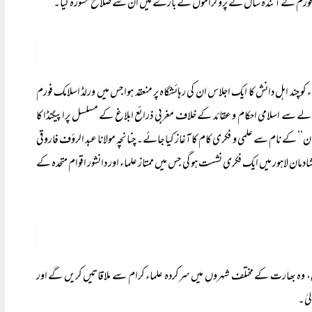
ر فورم کے آئندہ سال کے پروگراموں کے بارے میں ان سے صلاح مشورہ کیا۔
جامع مسجد خضراء سمن آباد لاہور کے خطیب مولانا عبد الرؤف فاروقی کی دعوت پر ۲۶ مارچ ۱۹۹۵ء کو چند اہل دانش کا ایک اجلاس ان کی رہائشگاہ پر منعقد ہوا جس میں ورلڈ اسلامک فورم
الے سے اسلامی احکام و عقائد کے خلاف مغربی ذرائع ابلاغ کے مسلسل پراپیگنڈا کا
ان‘‘ کے نام سے علمی و فکری کام کا آغاز کیا جائے۔ چنانچہ مولانا عبد الرؤف فاروقی
۱۹۹ء بروز پیر بعد نماز عصر مرکزی جامع مسجد شادمان لاہور میں ایک فکری نشست ہو گی جس میں ممتاز علماء اور دانشور اقوام متحدہ کے
یں، وہ بھارت کے مختلف شہروں میں سرکردہ علماء کرام سے ملاقاتیں کریں گے اور
یٰ۔