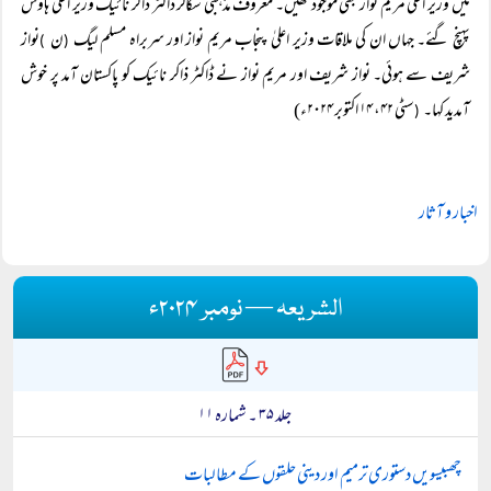
میں وزیر اعلیٰ مریم نواز بھی موجود تھیں۔ معروف مذہبی سکالر ڈاکٹر ذاکر نائیک وزیر اعلیٰ ہاؤس
پہنچ گئے۔ جہاں ان کی ملاقات وزیر اعلیٰ پنجاب مریم نواز اور سربراہ مسلم لیگ
ن
نواز
)
(
شریف سے ہوئی۔ نواز شریف اور مریم نواز نے ڈاکٹر ذاکر نائیک کو پاکستان آمد پر خوش
آمدید کہا۔
سٹی ۴۲، ۱۴ اکتوبر ۲۰۲۴ء)
(
اخبار و آثار
الشریعہ — نومبر ۲۰۲۴ء
جلد ۳۵ ۔ شمارہ ۱۱
چھبیسویں دستوری ترمیم اور دینی حلقوں کے مطالبات