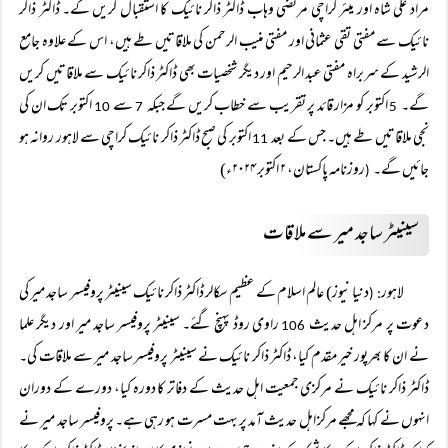
مراد علی شاہ اور میئر کراچی مرتضی وہاب ڈاکٹر ذاکر نائیک کا استقبال کریں گے۔ ڈاکٹر ذاکر
نائیک سے مفتی تقی عثمانی اور مفتی منیب الرحمن کی ملاقاتیں طے ہیں، اس کے علاوہ جامع
الرشید کے سربراہ مفتی عبد الرحیم اور دیگر شخصیات بھی ڈاکٹر ذاکر نائیک سے ملاقاتیں کریں
گے۔
اکتوبر کو مزار قائد پر تقریب سے خطاب کریں گے جبکہ
سے
اکتوبر تک ان کی
10
7
5
نجی ملاقاتیں طے ہیں۔ جس کے بعد
اکتوبر کی صبح ڈاکٹر ذاکر نائیک کراچی سے لاہور روانہ ہو
11
جائیں گے۔
روزنامہ پاکستان، ۲ اکتوبر ۲۰۲۴ء)
(
سینیٹر ساجد میر سے ملاقات
لاہور
دنیا نیوز) عالم اسلام کے عظیم سکالر ڈاکٹر ذاکر نائیک سینیٹر پروفیسر ساجد میر کی
: (
دعوت پر مرکز اہل حدیث
راوی روڈ پہنچ گئے۔ سینیٹر پروفیسر ساجد میر اور دیگر علما
106
نے ان کا بھرپور خیر مقدم کیا، ڈاکٹر ذاکر نائیک نے سینیٹر پروفیسر ساجد میر سے ملاقات کی۔
ڈاکٹر ذاکر نائیک نے مرکزی جمعیت اہل حدیث کے دفاتر کا دورہ کیا، دورے کے دوران
انہوں نے کہا کہ مجھے مرکز اہل حدیث آمد پر بہت مسرت ہو رہی ہے۔ پروفیسر ساجد میر نے