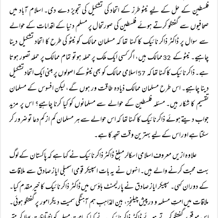
فلسطین کے حل کے لیے نیٹو طرز کے اتحاد کی تشکیل کی تجویز دے دی۔ اسلام آباد میں
صحافیوں سے گفتگو کرتے ہوئے فلسطین کی صورتحال پر مسلم دنیا کے اقدامات کے حوالے
سے سوال پر ڈاکٹر ذاکر نائیک کا کہنا تھا کہ مسلمان ممالک کو نیٹو کی طرح کا اتحاد تشکیل دینا
چاہیے۔ نیٹو کے
ممالک ہیں، اگر کسی ایک ملک پر حملہ ہو تو تمام ممالک پر حملہ تصور ہوتا
32
ہے۔ ذاکر نائیک کا کہنا تھا کہ
اسلامی ممالک کو بھی نیٹو کے اصولوں پر مبنی ایک اتحاد تشکیل
57
دینا چاہیے۔ اس طرح مسلمان ممالک ذیادہ طاقت ور ہوں گے، لیکن افسوس کے مسلمان
تقسیم کا شکار ہیں۔ مسئلہ فلسطین کے حوالے سے مسلمانوں کو کیا کرنا چاہیے؟ اس پر مزید
جواب دیتے ہوئے ذاکر نائیک کا کہنا تھا کہ اس حوالے سے ہر مسلمان کم از کم دعا تو ضرور کر
سکتا ہے اور اس کے لیے بہترین وقت تہجد کا ہے۔
علاوہ ازیں معروف اسلامی اسکالر مبلغ ڈاکٹر ذاکر نائیک نے کہا ہے کہ پاکستان کے لوگ
بہت محبت کرنے والے ہیں۔ انہوں نے یہ بات اسپیکر قومی اسمبلی ایاز صادق سے ملاقات
کے دوران کہی۔ سپیکر ایاز صادق نے پارلیمنٹ ہاؤس میں ڈاکٹر ذاکر نائیک کا خیر مقدم کیا۔
ملاقات میں امتِ مسلمہ و درپیش چیلنجز، بین المذاہب ہم آہنگی سمیت دیگر امور پر گفتگو ہوئی۔