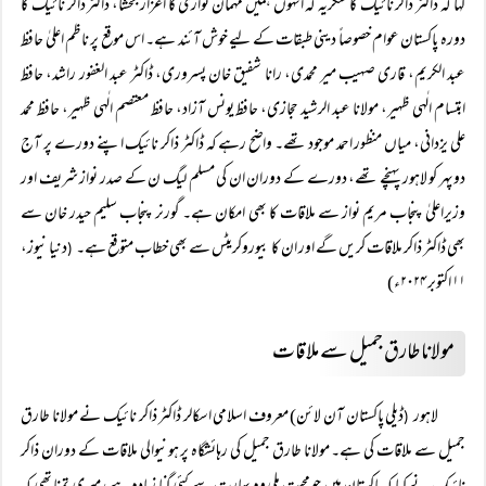
کہا کہ ڈاکٹر ذاکر نائیک کا شکریہ کہ انہوں ہمیں مہمان نوازی کا اعزاز بخشا، ڈاکٹر ذاکر نائیک کا
دورہ پاکستان عوام خصوصاً دینی طبقات کے لیے خوش آئند ہے۔ اس موقع پر ناظم اعلیٰ حافظ
عبد الکریم، قاری صہیب میر محمدی، رانا شفیق خان پسروری، ڈاکٹر عبد الغفور راشد، حافظ
ابتسام الٰہی ظہیر، مولانا عبد الرشید حجازی، حافظ یونس آزاد، حافظ معتصم الٰہی ظہیر، حافظ محمد
علی یزدانی، میاں منظور احمد موجود تھے۔ واضح رہے کہ ڈاکٹر ذاکر نائیک اپنے دورے پر آج
دوپہر کو لاہور پہنچے تھے، دورے کے دوران ان کی مسلم لیگ ن کے صدر نواز شریف اور
وزیراعلیٰ پنجاب مریم نواز سے ملاقات کا بھی امکان ہے۔ گورنر پنجاب سلیم حیدر خان سے
بھی ڈاکٹر ذاکر ملاقات کریں گے اور ان کا بیوروکریٹس سے بھی خطاب متوقع ہے۔
دنیا نیوز،
(
۱۱ اکتوبر ۲۰۲۴ء)
مولانا طارق جمیل سے ملاقات
لاہور
ڈیلی پاکستان آن لائن) معروف اسلامی اسکالر ڈاکٹر ذاکر نائیک نے مولانا طارق
(
جمیل سے ملاقات کی ہے۔ مولانا طارق جمیل کی رہائشگاہ پر ہونیوالی ملاقات کے دوران ذاکر