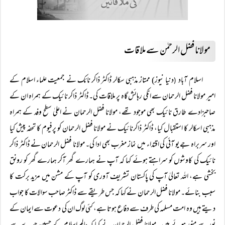
مولانا فضل الرحمٰن سے ملاقات
اسلام آباد
دنیا نیوز) ممتاز مذہبی سکالر ڈاکٹر ذاکر نائک نے جمعیت علماء اسلام کے
(
امیر مولانا فضل الرحمان سے انکی رہائش گاہ پر ملاقات کی۔ ڈاکٹر ذاکر نائیک کے ہمراہ ان کے
صاحبزادے طارق نائیک بھی موجود تھے، مولانا فضل الرحمان نے اعلیٰ سطح وفد کے ہمراہ
مذہبی اسکالر کا استقبال کیا، ڈاکٹر ذاکرنائیک نے مولانا فضل الرحمان کو پرفیوم کا تحفہ پیش کیا
اور سربراہ جے یو آئی کی اقتداء میں نماز مغرب بھی ادا کی۔ مولانا فضل الرحمان نے ڈاکٹر ذاکر
نائیک کی کاوشوں کو سراہتے ہوئے کہا کہ آپ نے ہمارے گھر آکر ہمارے گھر کو رونق
بخشی ہے، اللہ تعالیٰ آپ کی پاکستان تشریف آوری کو آپ کے مشن میں مزید برکت کا
سبب بنائے۔ مولانا فضل الرحمان نے کہا کہ جس طریقے سے ڈاکٹر صاحب سوالات کا جواب
دیتے ہیں وہ امت مسلمہ کی طرف سے دفاع ہوتا ہے، کئی لوگ ان کی دعوت سے ایمان کے