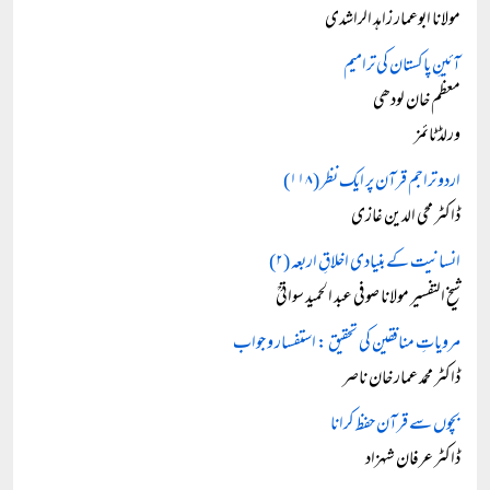
مولانا ابوعمار زاہد الراشدی
آئینِ پاکستان کی ترامیم
معظم خان لودھی
ورلڈ ٹائمز
اردو تراجم قرآن پر ایک نظر (۱۱۸)
ڈاکٹر محی الدین غازی
انسانیت کے بنیادی اخلاقِ اربعہ (۲)
شیخ التفسیر مولانا صوفی عبد الحمید سواتیؒ
مرویاتِ منافقین کی تحقیق : استفسار و جواب
ڈاکٹر محمد عمار خان ناصر
بچوں سے قرآن حفظ کرانا
ڈاکٹر عرفان شہزاد