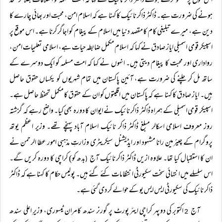
اس موقع پر گفتگو کرتے ہوئے ڈاکٹر ذاکر نائیک نے کہا کہ امت مسلمہ کو اختلافات بھلا کر متحد
ہونے کی ضرورت ہے۔ ڈاکٹر ذاکر نائیک کا کہنا ہے کہ اسلام امن، محبت اور بھائی چارے کا
دین ہے، میرے تبلیغی کام کا مقصد دنیا میں اسلام کے پیغام کو اجاگر کرنا ہے۔ اس موقع پر
اسپیکر قومی اسمبلی ایاز صادق نے کہا کہ اسلام مکمل ضابطہ حیات ہے، اسلامی تعلیمات امن،
رواداری اور محبت کا پیغام دیتی ہیں۔ انہوں نے کہا کہ امت مسلمہ کو ایک دوسرے کے
ساتھ مل کر چلنے کی ضرورت ہے، آئین پاکستان میں تمام شہریوں کو یکساں حقوق حاصل
ہیں۔ ایاز صادق کا کہنا ہے کہ پاکستان میں اقلیتوں کو ان کے حقوق کا مکمل تحفظ حاصل ہے۔
اسپیکر قومی اسمبلی کے ہمراہ ڈاکٹر ذاکر نائیک نے ایوان کا دورہ بھی کیا۔ واضح رہے کہ گزشتہ
روز معروف اسلامی اسکالر مبلغ ڈاکٹر ذاکر نائیک اسلام آباد پہنچے تھے۔ وزیر اعظم یوتھ
پروگرام کے چیئرمین رانا مشہود اور ایڈیشنل سیکریٹری وزارتِ مذہبی امور عطا الرحمن نے
ان کا استقبال کیا تھا۔ علاوہ ازیں ڈاکٹر ذاکر نائیک آج
بدھ کو) کراچی کا دورہ کریں گے۔
(
اس سلسلے میں انتہائی سخت سکیورٹی انتظامات کئے گئے ہیں۔ پولیس حکام کا کہنا ہے کہ ڈاکٹر
ذاکر نائیک کی سکیورٹی ایس ایس یو کے حوالے کر دی گئی ہے۔
آج
اکتوبر کی دوپہر کراچی ایئر پورٹ پر گورنر سندھ کامران ٹیسوری، وزیرِ اعلی سندھ
2