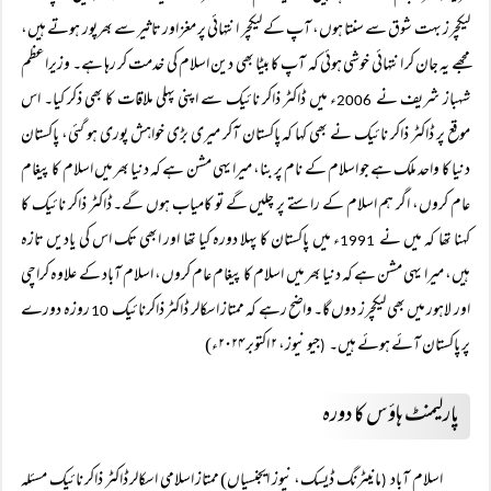
لیکچرز بہت شوق سے سنتا ہوں، آپ کے لیکچر انتہائی پر مغز اور تاثیر سے بھرپور ہوتے ہیں،
مجھے یہ جان کر انتہائی خوشی ہوئی کہ آپ کا بیٹا بھی دین اسلام کی خدمت کر رہا ہے۔ وزیراعظم
شہباز شریف نے
ء میں ڈاکٹر ذاکر نائیک سے اپنی پہلی ملاقات کا بھی ذکر کیا۔ اس
2006
موقع پر ڈاکٹر ذاکر نائیک نے بھی کہا کہ پاکستان آکر میری بڑی خواہش پوری ہو گئی، پاکستان
دنیا کا واحد ملک ہے جو اسلام کے نام پر بنا، میرا یہی مشن ہے کہ دنیا بھر میں اسلام کا پیغام
عام کروں، اگر ہم اسلام کے راستے پر چلیں گے تو کامیاب ہوں گے۔ ڈاکٹر ذاکر نائیک کا
کہنا تھا کہ میں نے
ء میں پاکستان کا پہلا دورہ کیا تھا اور ابھی تک اس کی یادیں تازہ
1991
ہیں، میرا یہی مشن ہے کہ دنیا بھر میں اسلام کا پیغام عام کروں، اسلام آباد کے علاوہ کراچی
اور لاہور میں بھی لیکچرز دوں گا۔ واضح رہے کہ ممتاز اسکالر ڈاکٹر ذاکرنائیک
روزہ دورے
10
پر پاکستان آئے ہوئے ہیں۔
جیو نیوز، ۲ اکتوبر ۲۰۲۴ء)
(
پارلیمنٹ ہاؤس کا دورہ
اسلام آباد
مانیٹرنگ ڈیسک، نیوز ایجنسیاں) ممتاز اسلامی اسکالر ڈاکٹر ذاکر نائیک مسئلہ
(