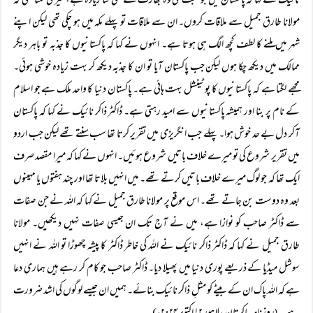
نائیک نے کہا کہ پاکستان میں جو محبت ملی وہ بھارت سے کئی گنا زیادہ ہے، میری تمنا تھی کہ
مولانا طارق جمیل سے ملاقات کروں۔ ان سے ملاقات تو پہلے مکہ میں ہو چکی تھی لیکن اپنے
شہر میں ملنے کا لطف کچھ الگ ہی ہوتا ہے۔ انہوں نے کہا کہ پاکستانیوں کا جذبہ تو باہر دیگر
ممالک میں دیکھ چکا ہوں لیکن جب پاکستان آیا تو ان کا جذبہ دیکھ کر بہت زیادہ خوشی ہوئی۔
مجھے لگتا ہے کہ پاکستانیوں کا پوٹینشل بہت ہائی ہے۔ پاکستان دنیا کا واحد ملک ہے جو اسلام
کے نام پر بنا اور ہمیشہ پاکستانیوں سے امید رہتی ہے۔ ڈاکٹر ذاکر نائیک نے کہا کہ پاکستان
آکر دل بے حد خوش ہوا۔ پہلے جب انگریزی میں تقریر کرتا تھا سب سنتے تھے لیکن جب اردو
میں تقریر شروع کی تو میرے خلاف باتیں شروع ہوئیں۔ انہوں نے کہا کہ میرا مقصد صرف
ایک تھا کہ جو لوگ میرے خلاف باتیں کرتے تھے۔ میں انہیں بلاتا تھا اور چند ہفتوں یا مہینوں
بعد وہ دوست بن جاتے تھے۔ اس موقع پر مولانا طارق جمیل نے کہا کہ اللہ نے جن صفات
سے ڈاکٹر صاحب کو نوازا ہے، میں نے آج تک ان جیسی صفات نہیں دیکھیں۔ مولانا
طارق جمیل نے کہا کہ ڈاکٹر ذاکر نائیک نے اللہ کی خاطر ڈاکٹر کا پیشہ چھوڑا تو اللہ نے انہیں
سوشل میڈیا کے ذریعے پوری دنیا میں پھیلا دیا۔ ڈاکٹر صاحب جو کام کر رہے ہیں ہماری دعا
ہے کہ اللہ پاک ان کے بیٹے کو مثلِ ذاکر نائیک بنائے۔ ہمیں ان جیسے لوگوں کی اشد ضرورت