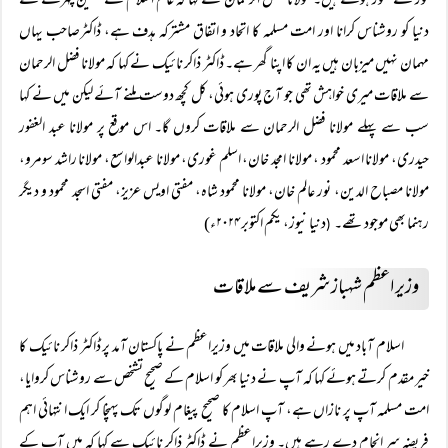
نور سے منور ہوئے ہیں۔ مولانا فضل الرحمان نے کہا کہ عالم اسلام کے حسین چہرے سے
دنیا کو روشناس کرانا اور امت مسلمہ کا اتحاد و اتفاق مشترکہ ہدف ہے، ڈاکٹرصاحب یہاں
مہمان نہیں میزبان ہیں یہ ان کا اپنا گھر ہے۔ ڈاکٹر ذاکر نائیک نے کہا کہ مولانا فضل الرحمان
سے ملاقات میری خواہش تھی جو آج پوری ہوئی، کل کچھ دوست ملنے آئے لیکن میں نے کہا
سب سے پہلے مولانا فضل الرحمان سے ملاقات کروں گا۔ اس موقع پر مولانا عبد الغفور
حیدری، مولانا اسعد محمود ، مولانا امجد خان، اسلم غوری، مولانا عبدالواسع، مولانا راشد سومرو،
مولانا مصباح الدین، نور عالم خان، مولانا محمود شاہ، مفتی اویس عزیز، مفتی اسجد محمود و دیگر
رہنما بھی موجود تھے۔
دنیا نیوز، یکم اکتوبر ۲۰۲۴ء)
(
وزیر اعظم شہباز شریف سے ملاقات
اسلام آباد میں ہونے والی ملاقات میں وزیراعظم نے پاکستان آمد پر ڈاکٹر ذاکر نائیک کا
خیر مقدم کرتے ہوئے کہا کہ آپ نے دنیا بھر کو اسلام کے صحیح تشخص سے روشناس کروایا،
امت مسلمہ آپ پر نازاں ہے، آپ اسلام کا صحیح پیغام لوگوں تک پہنچا کر ایک انتہائی اہم
فریضہ سر انجام دے رہے ہیں۔ وزیراعظم نے ڈاکٹر ذاکر نائیک سے کہا کہ میں آپ کے