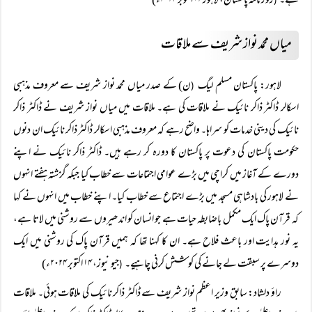
ہے۔
روزنامہ پاکستان، لاہور ۱۲ اکتوبر ۲۰۲۴ء)
(
میاں محمد نواز شریف سے ملاقات
لاہور: پاکستان مسلم لیگ
ن) کے صدر میاں محمد نواز شریف سے معروف مذہبی
(
اسکالر ڈاکٹر ذاکر نائیک نے ملاقات کی ہے۔ ملاقات میں میاں نواز شریف نے ڈاکٹر ذاکر
نائیک کی دینی خدمات کو سراہا۔ واضح رہے کہ معروف مذہبی اسکالر ڈاکٹر ذاکر نائیک ان دنوں
حکومت پاکستان کی دعوت پر پاکستان کا دورہ کر رہے ہیں۔ ڈاکٹر ذاکر نائیک نے اپنے
دورے کے آغاز میں کراچی میں بڑے عوامی اجتماعات سے خطاب کیا جبکہ گزشتہ ہفتے انہوں
نے لاہور کی بادشاہی مسجد میں بڑے اجتماع سے خطاب کیا۔ اپنے خطاب میں انہوں نے کہا
کہ قرآن پاک ایک مکمل باضابطہ حیات ہے جو انسان کو اندھیروں سے روشنی میں لاتا ہے،
یہ نور ہدایت اور باعث فلاح ہے۔ ان کا کہنا تھا کہ ہمیں قرآن پاک کی روشنی میں ایک
دوسرے پر سبقت لے جانے کی کوشش کرنی چاہیے۔
جیو نیوز، ۱۴ اکتوبر ۲۰۲۴ء)
(
راؤ دلشاد: سابق وزیر اعظم نواز شریف سے ڈاکٹر ذاکر نائیک کی ملاقات ہوئی۔ ملاقات