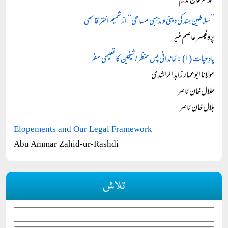
محمد عرفان ندیم
’’سلاطینِ ہند کی دینی و مذہبی مساعی‘‘ از شمیم اختر قاسمی
پروفیسر عاصم منیر
یادِ حیات (۱) : خاندانی پس منظر / شیخین کا تعلیمی سفر
مولانا ابوعمار زاہد الراشدی
طلال خان ناصر
ہلال خان ناصر
Elopements and Our Legal Framework
Abu Ammar Zahid-ur-Rashdi
تلاش