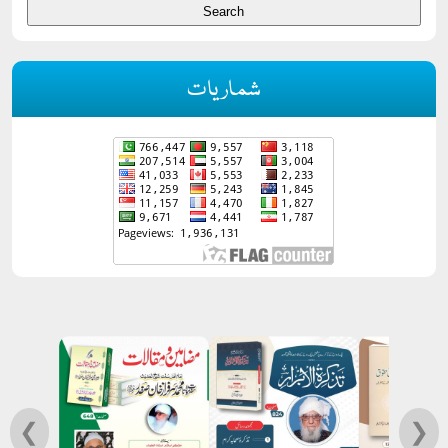
شماریات
❮
❯