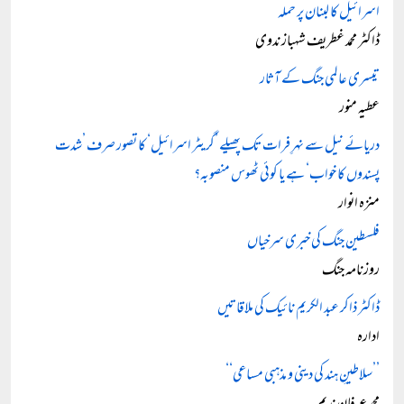
اسرائیل کا لبنان پر حملہ
ڈاکٹر محمد غطریف شہباز ندوی
تیسری عالمی جنگ کے آثار
عطیہ منور
دریائے نیل سے نہرِ فرات تک پھیلے ’گریٹر اسرائیل‘ کا تصور صرف ’شدت
پسندوں کا خواب‘ ہے یا کوئی ٹھوس منصوبہ؟
منزہ انوار
فلسطین جنگ کی خبری سرخیاں
روزنامہ جنگ
ڈاکٹر ذاکر عبد الکریم نائیک کی ملاقاتیں
ادارہ
’’سلاطینِ ہند کی دینی و مذہبی مساعی‘‘