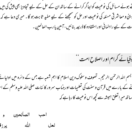
ہوئے مسائل کی نوعیت کو اجاگر کرانے کے ساتھ ان کے حل کے لیے تجاویز بھی پیش کی ہیں۔ محتر
ینی و معاشرتی مسئلہ کی نوعیت اور حل کو سمجھنے کے لیے مفید ثابت ہو گا۔ میری دعا ہے کہ 
 کے لیے راہنمائی اور استفادہ کا ذریعہ بنائیں، آمین یا رب العالمین۔
فیائے کرام اور اصلاحِ امت‘‘
بسم اللہ الرحمٰن الرحیم۔ تصوف و سلوک دینِ اسلام کا اہم شعبہ ہے جس کے دائرہ میں اولیائے 
 کے بارے میں قرآن و سنت کی تعلیمات اور جناب سرور کائنات صلی اللہ علیہ وسلم کے اسوۂ حس
تھ میرا تعلق ہمیشہ سے کچھ اس نوعیت کا رہا ہے کہ
احب الصالحین و
لعل اللہ یرزقنی