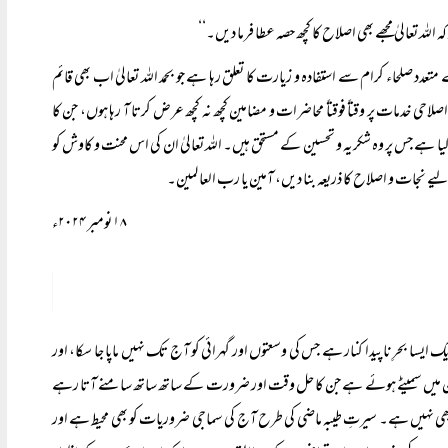
لہ تعالیٰ مجھے بھی اصلاح کا کچھ حصہ عطا فرما دیں۔‘‘
دد صلحاء کرام سے استفادہ و زیارت کا تعلق رہا ہے جو بحمد اللہ تعالیٰ اب بھی قائم
احی خدمات پر وقتاً‌ فوقتاً‌ محاضرات و مضامین کچھ نہ کچھ عرض کرتا آ رہا ہوں، جن کا
کیا ہے جس پر وہ شکریہ و تحسین کے مستحق ہیں۔ اللہ تعالیٰ ان کی اس محنت و کاوش کو
 نجات و اصلاح کا ذریعہ بنا دیں، آمین یا رب العالمین۔
۱۸ نومبر ۲۰۲۴ء
ک ایسا بحرِ ناپیدا کنار ہے جس کی وسعتوں اور گہرائی کو آج تک نہیں ماپا جا سکا، اور
ے دامن میں سمیٹے ہوئے ہے جن کا حل وقت اور ضرورت کے ساتھ ساتھ سامنے آتا رہے
بھی نہیں ہے۔ سیرتِ طیبہ ماضی کی طرح آج کی سماجی ضروریات کو بھی محیط ہے اور