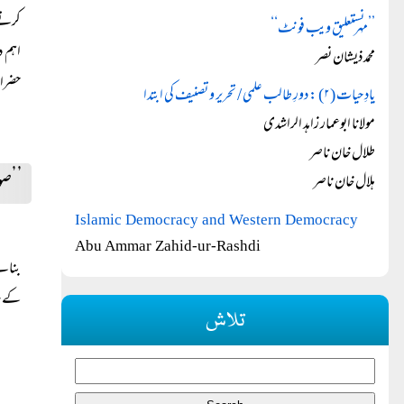
کرتے 
’’مہر نستعلیق ویب فونٹ‘‘
اہم د
محمد ذیشان نصر
حضرات
یادِ حیات (۲) : دورِ طالب علمی / تحریر و تصنیف کی ابتدا
مولانا ابوعمار زاہد الراشدی
طلال خان ناصر
’’صو
ہلال خان ناصر
Islamic Democracy and Western Democracy
Abu Ammar Zahid-ur-Rashdi
بنانے
کے سا
تلاش