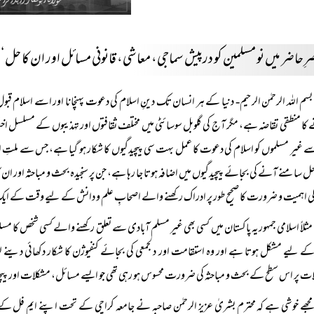
ِ حاضر میں نو مسلمین کو درپیش سماجی، معاشی، قانونی مسائل اور ان کا حل‘‘
بسم اللہ الرحمٰن الرحیم- دنیا کے ہر انسان تک دینِ اسلام کی دعوت پہنچانا اور اسے اسلام قب
کا منطقی تقاضہ ہے، مگر آج کی گلوبل سوسائٹی میں مختلف ثقافتوں اور تہذیبوں کے مسلسل 
 غیر مسلموں کو اسلام کی دعوت کا عمل بہت سی پیچیدگیوں کا شکار ہو گیا ہے، جس سے ملتِ 
حل سامنے آنے کی بجائے پیچیدگیوں میں اضافہ ہوتا جا رہا ہے، جن پر سنجیدہ بحث و مباحثہ اور ا
 اہمیت و ضرورت کا صحیح طور پر ادراک رکھنے والے اصحابِ علم و دانش کے لیے وقت کے ایک اہم
مثلاً‌ اسلامی جمہوریہ پاکستان میں کسی بھی غیر مسلم آبادی سے تعلق رکھنے والے کسی شخص کا م
 لیے مشکل ہوتا ہے اور وہ استقامت اور دلجمعی کی بجائے کنفیوژن کا شکار دکھائی دینے ل
ت پر اس سطح کے بحث و مباحثہ کی ضرورت محسوس ہو رہی تھی جو ایسے مسائل، مشکلات اور پیچی
مجھے خوشی ہے کہ محترم بشریٰ عزیز الرحمٰن صاحبہ نے جامعہ کراچی کے تحت اپنے ایم فل کے 