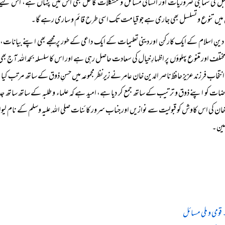
ل کی سماجی ضروریات اور انسانی مسائل و مشکلات کا حل بھی اس میں پنہاں ہے، اس لیے ہر
میں تنوع و تسلسل بھی جاری ہے جو قیامت تک اسی طرح قائم و ساری رہے گا۔
دینِ اسلام کے ایک کارکن اور دینی تعلیمات کے ایک داعی کے طور پر مجھے بھی اپنے بیانات، در
تلف اور متنوع پہلوؤں پر اظہارِ خیال کی سعادت حاصل رہی ہے اور اس کا سلسلہ بحمداللہ آج بھ
نتخاب فرزند عزیز حافظ ناصر الدین خان عامر نے زیرنظر مجموعہ میں حسنِ ذوق کے ساتھ مرتب کی
ات کو اپنے ذوق و ترتیب کے ساتھ جمع کر دیا ہے، امید ہے کہ علماء و طلبہ کے ساتھ ساتھ جدید
خان کی اس کاوش کو قبولیت سے نوازیں اور جناب سرور کائنات صلی اللہ علیہ وسلم کے نام لیو
مین۔
 قومی و ملی مسائل