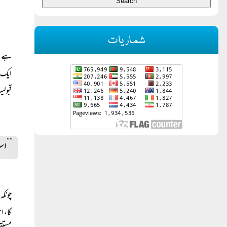
شماریات
ہے۔ د
ایک ا
قبولی
’’اس
چونکہ
گا، ا