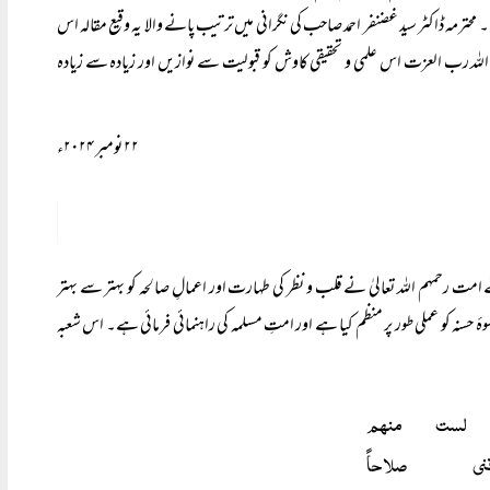
مہ ڈاکٹر سید غضنفر احمد صاحب کی نگرانی میں ترتیب پانے والا یہ وقیع مقالہ اس
اللہ رب العزت اس علمی و تحقیقی کاوش کو قبولیت سے نوازیں اور زیادہ سے زیادہ
۲۲ نومبر ۲۰۲۴ء
امت رحمہم اللہ تعالیٰ نے قلب و نظر کی طہارت اور اعمالِ صالحہ کو بہتر سے بہتر
نہ کو عملی طور پر منظم کیا ہے اور امتِ مسلمہ کی راہنمائی فرمائی ہے۔ اس شعبہ
 لست منہم
 صلاحاً‌