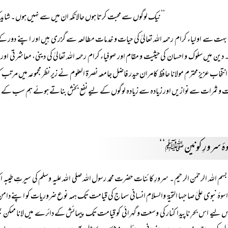
’’نیک لوگوں سے محبت کرتا ہوں حالانکہ ان میں سے نہیں ہوں۔ شاید کہ ال
بہت سے اولیاء کرام رحمہ اللہ تعالیٰ کی حیات و خدمات مطالعہ سے گزری ہیں اور اپنے دور کے متع
ین میں سلوک و احسان کی حیثیت و مقام اور صوفیاء کرام رحمہ اللہ تعالیٰ کی دینی، معاشرتی اور اصل
نتخاب عزیز محترم مولانا حافظ کامران حیدر فاضل جامعہ نصرۃ العلوم نے زیر نظر مجموعہ میں مرتب 
ت و ثمرات سے نوازیں اور زیادہ سے زیادہ لوگوں کے لیے نفع بخش بناتے ہوئے ہم سب کے لیے
وۂ سرورِ کونین ﷺ‘‘
بسم اللہ الرحمٰن الرحیم۔ سرورِ کائنات حضرت محمد رسول اللہ صلی اللہ علیہ وسلم کی سیرتِ طیبہ ای
 اسوۂ نبوی علیٰ صاحبہا التحیۃ والسلام انسانی سماج کی قیامت تک ہمہ نوع ضروریات کو اپن
س لیے اس بحرِ ناپیدا کنار کی وسعت و گہرائی کو قیامت تک پیمائش کے دائرے میں لانا ممکن 