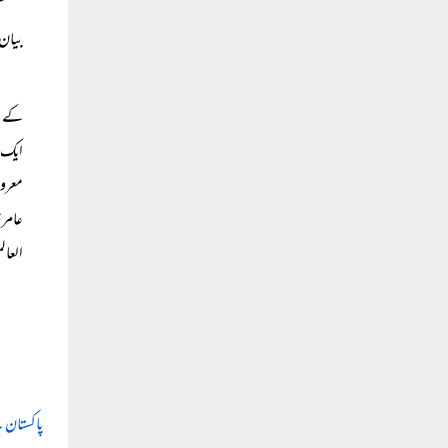
مستقب
بیان 
کے مخ
ایک ا
معروض
عامر 
العال
پاکستان ۔