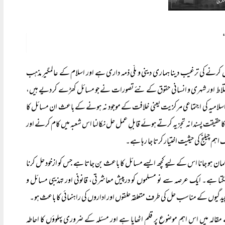
ول کرنے کی ترغیب دینا ہماری دینی و ملّی ذمہ داری ہے اور اسلام کے عالمگیر مذہب
اختلاط اور شہری و انسانی حقوق کے نئے تصورات نے جو مسائل کھڑے کر دیے ہیں،
اسلامیہ کی اجتماعی مرکزیت یعنی خلافت کے موجود نہ ہونے کے باعث ان مسائل کا
ن کا حقیقت پسندانہ تجزیہ کرتے ہوئے قابلِ عمل حل نکالنا اس شعبہ میں کام کرنے اور
 چیلنج کی حیثیت اختیار کرتا جا رہا ہے۔
سلمان ہو جانا اس کے لیے کچھ ایسے مسائل کا باعث بن جاتا ہے جس کو ازخود حل کرنا
گتا ہے۔ ایک عرصہ سے نو مسلموں کو درپیش معاشرتی، قانونی اور تہذیبی مسائل و
دگیوں کے مناسب حل کی طرف متعلقہ حلقوں اور اداروں کی راہنمائی کا باعث ہو۔
مقالہ میں اس اہم موضوع پر قلم اٹھایا ہے اور مسئلہ کے ضروری پہلوؤں کا احاطہ