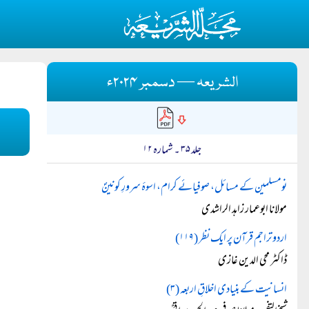
الشریعہ — دسمبر ۲۰۲۴ء
جلد ۳۵ ۔ شمارہ ۱۲
نومسلمین کے مسائل، صوفیائے کرام، اسوۂ سرورِ کونینؐ
مولانا ابوعمار زاہد الراشدی
اردو تراجم قرآن پر ایک نظر (۱۱۹)
ڈاکٹر محی الدین غازی
انسانیت کے بنیادی اخلاقِ اربعہ (۳)