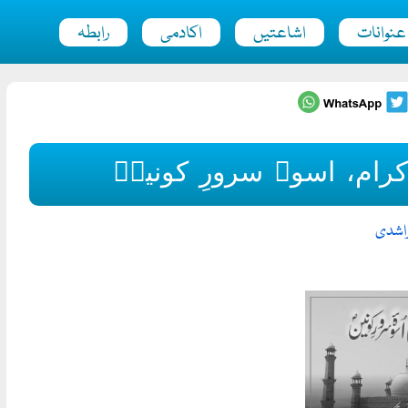
عنوانات
اشاعتیں
اکادمی
رابطہ
رام، اسوۂ سرورِ کونینؐ
لراشدی