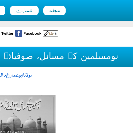
مجلہ
شمارے
نومسلمین کے مسائل، صوفیائے ک
مولانا ابوعمار زاہد ا