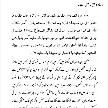
اجتہاد کاحق حاصل ہے۔
یحیی بن الضریس یقول: شھدت الثوری واتاہ رجل فقال ما
تنقم علی ابی حنیفۃ؟ قال: وما لہ؟ قال سمعتہ یقول: آخذ بکتاب
اللہ، فما لم اجد فبسنۃ رسول اللہ والآثار الصحاح عنہ التی فشت فی
ایدی الثقات عن الثقات، فان لم اجد فبقول اصحابہ آخذ بقول من
شئت، واما اذا انتھی الامر الی ابراھیم والشعبی والحسن وعطاء
فاجتھد کما اجتھدوا
اخبار ابی حنیفۃ واصحابہ ۱/۲۴)
(
’’یحییٰ بن الضریس کہتے ہیں کہ میں امام سفیان ثوری کی مجلس میں حاضر
تھاکہ ایک شخص آیا،اوراس نے کہاکہ آپ کو امام ابوحنیفہ پر کیااعتراض ہے
یاپھر کیوں نکتہ چینی کرتے ہیں؟ سفیان ثوری نے پوچھا،اس اعتراض کا مقصد
کیا ہے؟ اس شخص نے جواب دیا: میں نے ابوحنیفہ کو کہتے ہوئے سناہے کہ میں
کسی مسئلہ میں اولاً کتاب اللہ سے دلیل حاصل کرتا ہوں، پھر اللہ کے رسول کی
سنت اور ان آثار سے جو ثقات سے ثقات تک منتقل ہوکر ہم تک پہنچتی ہے۔