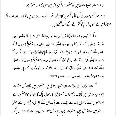
عدالت اورضبط وحفظ میں تومشہور ہو لیکن فقہ مین اس کا حصہ تھوڑاہو۔‘‘
امام سرخسی معروف کی پہلی قسم پر کلام کرنے کے بعد اوراس میں خلفاء اربعہ اوردیگر
ممتاز فقہائے صحابہ کرام کو گنوانے کے بعد لکھتے ہیں:
فاَما المَعروف بِالعَدَالَۃِ والضبط وَالحِفظ کابی ھریرَۃ وانس بن
مَالک رَضِی اللہ عَنھمَا وَغیرھمَا مِمَّن اشتھر بالصحبۃ مَعَ رَسول اللہ
صلی اللہ عَلَیہ وَسلم وَالسَّمَاع مِنہ مدَّۃ طَوِیلَۃ فِی الحَضَر وَالسّفر فَان اَبَا
ھریرۃ مِمَّن لَا یشک احد فِی عَدَالَتہ وَطول صحبتہ مَعَ رَسول اللہ صلی
اللہ عَلیہ وَسلم حَتَّی قَالَ لَہ
زر غبا تَزدَد حبا) وکذالک فِی حسن
(
حفظہ وَضَبطہ۔
اصول السرخسی ۱/۳۳۹)
(
’’ ایسے راوی جو عدالت اورضبط وحفظ میں مشہور ہیں جیسے کہ حضرت
ابوہریرہ وانس بن مالک رضی اللہ عنہما جن کا رسول پاک کاصحابی ہونامشہور ہے
اورانہوں نے رسول پاک سے ایک مدت تک ان کے اقوال وفرامین سنے سفر
وحضر میں سنے بھی ہیں۔حضرت ابوہریرہ رضی اللہ عنہ کی عدالت اوررسول پاک