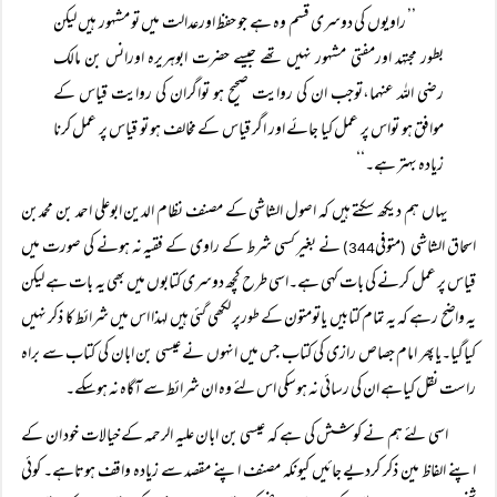
’’ راویوں کی دوسری قسم وہ ہے جو حفظ اورعدالت میں تو مشہور ہیں لیکن
بطور مجتہد اورمفتی مشہور نہیں تھے جیسے حضرت ابوہریرہ اورانس بن مالک
رضی اللہ عنہما،توجب ان کی روایت صحیح ہو تواگران کی روایت قیاس کے
موافق ہو تواس پر عمل کیا جائے اور اگر قیاس کے مخالف ہو تو قیاس پر عمل کرنا
زیادہ بہتر ہے۔‘‘
یہاں ہم دیکھ سکتے ہیں کہ اصول الشاشی کے مصنف نظام الدین ابوعلی احمد بن محمدبن
اسحاق الشاشی
متوفی
نے بغیر کسی شرط کے راوی کے فقیہ نہ ہونے کی صورت میں
344)
(
قیاس پر عمل کرنے کی بات کہی ہے۔اسی طرح کچھ دوسری کتابوں میں بھی یہ بات ہے لیکن
یہ واضح رہے کہ یہ تمام کتابیں یاتومتون کے طورپر لکھی گئی ہیں لہذا اس میں شرائط کا ذکر نہیں
کیاگیا۔یاپھر امام جصاص رازی کی کتاب جس میں انہوں نے عیسی بن ابان کی کتاب سے براہ
راست نقل کیاہے ان کی رسائی نہ ہوسکی اس لئے وہ ان شرائط سے آگاہ نہ ہوسکے۔
اسی لئے ہم نے کوشش کی ہے کہ عیسی بن ابان علیہ الرحمہ کے خیالات خود ان کے
اپنے الفاظ مین ذکر کردیے جائیں کیونکہ مصنف اپنے مقصد سے زیادہ واقف ہوتاہے۔ کوئی