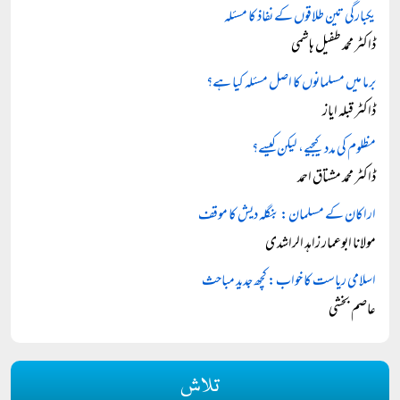
یکبارگی تین طلاقوں کے نفاذ کا مسئلہ
ڈاکٹر محمد طفیل ہاشمی
برما میں مسلمانوں کا اصل مسئلہ کیا ہے؟
ڈاکٹر قبلہ ایاز
مظلوم کی مدد کیجیے، لیکن کیسے؟
ڈاکٹر محمد مشتاق احمد
اراکان کے مسلمان: بنگلہ دیش کا موقف
مولانا ابوعمار زاہد الراشدی
اسلامی ریاست کا خواب: کچھ جدید مباحث
عاصم بخشی
تلاش