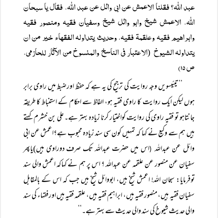
عبد اللہ؟ فقلنا الاعمش عن ابی وائل عن عبد اللہ، فقال یا سبحان
اللہ، الاعمش شیخ وابو وائل شیخ وسفیان فقیہ ومنصور فقیہ
وابراھیم فقیہ وعلقمۃ فقیہ، وحدیث یتداولہ الفقھاء خیر من ان
یتداولہ الشیوخ
الاعتبار فی الناسخ والمنسوخ من الآثار للحازمی،
(
ص ۱۵)
’’تیئیسویں وجہ روایت کی ترجیح کی یہ ہے کہ حفظ اورضبط میں راوی برابر
ہوں لیکن ایک روایت کا راوی فقیہ ہو، الفاظ سے احکام کے استنباط کا طریقہ
جانتاہو تو فقیہ راوی کی روایت کواختیار کرنا زیادہ بہتر ہے۔ علی بن خشرم کہتے
ہیں ہم سے وکیع نے کہا کہ تمہیں کون سی سند زیادہ محبوب ہے؟اعمش عن ابی
وائل عن عبداللہ
اس میں حضرت عبداللہ تک صرف دوراوی ہیں)یاپھر
(
سفیان عن منصور عن علقمہ عن عبداللہ ؟ اس پر ہم نے کہاکہ اعمش والی سند
توفرمایا: سبحان اللہ! اعمش شیخ ہیں، ابووائل شیخ ہیں جب کہ اس کے بالمقابل
سفیان فقیہ ہیں، منصور فقیہ ہیں، ابراہیم فقیہ ہیں، علقمہ فقیہ ہیں اورفقہاء کی سند
والی حدیث شیوخ کی سند والی حدیث سے بہتر ہے۔‘‘