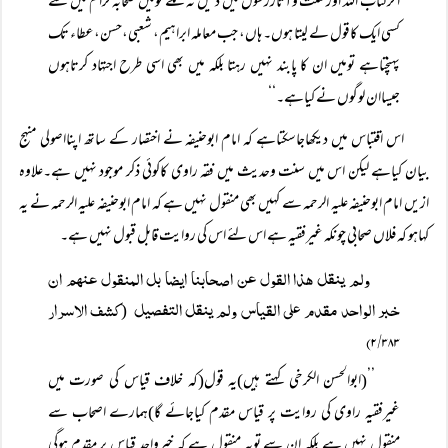
اگرکتاب اللہ اورسنت وآثاررسول میں دلیل نہ ملے تومیں صحابہ کرام میں سے
کسی ایک کاقول لے لیتا ہوں۔ ہاں، جب معاملہ ابراہیم، شعبی،حسن،عطاء تک
پہنچتاہے تومیں ان کا پابند نہیں رہتا بلکہ میں بھی اسی طرح اجتہاد کرتاہوں
جیساان لوگوں نے کیاہے۔‘‘
اس اقتباس میں دیکھاجاسکتاہے کہ امام ابوحنیفہ نے اختصار کے ساتھ اپنااصولی منہج
بیان کیاہے لیکن اس میں سنت وحدیث میں فقہ راوی کاکوئی ذکر موجود نہیں ہے۔علاوہ
ازیں امام ابوحنیفہ علیہ الرحمہ سے کہیں بھی منقول نہیں ہے کہ امام ابوحنیفہ علیہ الرحمہ نے یہ
کہاہو کہ فلاں صحابی چونکہ غیرفقیہ ہے اس لئے اس کی روایت قابل قبول نہیں ہے۔
ولم ینقل ھذا القول عن اصحابنا ایضا بل المنقول عنھم ان
خبر الواحد مقدم علی القیاس ولم ینقل التفصیل
کشف الاسرار
(
۲/۳۸۳)
’’(ابوالحسن الکرخی کہتے ہیں)یہ قول(کہ خلاف قیاس کی صورت میں
غیرفقیہ راوی کی روایت پر قیاس مقدم کیاجائے گا)ہمارے اصحاب سے
منقول نہیں ہے بلکہ ان سے تویہ منقول ہے کہ خبرواحد قیاس پر مقدم ہوگی