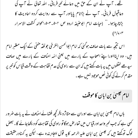
تھے۔ آپ نے ان کے حق میں دعائے خیرفرمائی۔ اللہ تعالیٰ نے آپ کی
دعاقبول فرمائی۔ آپ نے بڑانام پایااور آپ سے روایت کردہ احادیث کا
بڑاچرچاہوا۔‘‘
حیات امام ابوحنیفہ اردو ص ۵۰۲۔۵۰۳،بحوالہ کشف الاسرار
(
۲/۷۰۳)
اس نتیجہ سے بات صاف ہوگئی کہ امام ابوالحسن الکرخی جو فقہ حنفی کے ایک معتبر امام
ہیں، وہ اپناااوراپنے اصحاب کے بارے میں یعنی ائمہ احناف کے بارے میں صاف
سیدھے لفظوں میں یہ بات کہتے ہیں کہ ان سے راوی کی عدم فقاہت کے وقت قیاس کو خبر پر
مقدم کرنے کی کوئی نص موجود نہیں ہے۔
امام عیسیٰ بن ابان کا موقف
ہاں امام عیسیٰ بن ابان سے اوران سے متاثردیگر کچھ فقہائے احناف نے یہ بات ضرور
کہی ہے کہ جب خبرواحد اورقیاس میں تعارض ہوگاتو راوی کی فقاہت کو دیکھاجائے گا۔بعض
لوگ توکہتے ہیں کہ عیسیٰ بن ابان علیہ الرحمہ کایہ قول ایجادبندہ ہے، لیکن یہ کہنادرحقیقت