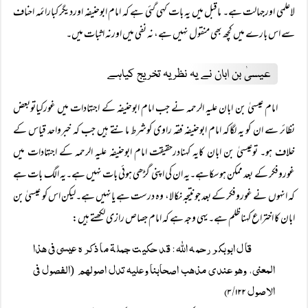
لاعلمی اورجہالت ہے۔ ماقبل میں یہ بات کہی گئی ہے کہ امام ابوحنیفہ اوردیگر کبارائمہ احناف
سے اس بارے میں کچھ بھی منقول نہیں ہے، نہ نفی میں اورنہ اثبات میں۔
عیسیٰ بن ابان نے یہ نظریہ تخریج کیاہے
امام عیسیٰ بن ابان علیہ الرحمہ نے جب امام ابوحنیفہ کے اجتہادات میں غورکیاتوبعض
نظائر سے ان کو یہ لگاکہ امام ابوحنیفہ فقہ راوی کوشرط مانتے ہیں جب کہ خبرواحد قیاس کے
خلاف ہو۔ توعیسیٰ بن ابان کایہ کہنادرحقیقت امام ابوحنیفہ علیہ الرحمہ کے اجتہادات میں
غوروفکر کے بعد ممکن ہوسکاہے۔یہ ان کی اپنی گڑھی ہوئی بات نہیں ہے۔یہ الگ بات ہے
کہ انہوں نے غوروفکر کے بعد جونتیجہ نکالا، وہ درست ہے یانہیں ہے۔لیکن اس کو عیسیٰ بن
ابان کا اختراع کہناظلم ہے۔یہی وجہ ہے کہ امام جصاص رازی لکھتے ہیں:
قال ابوبکر رحمہ اللہ: قد حکیت جملۃ ما ذکرہ عیسی فی ھذا
المعنی، وھو عندی مذھب اصحابنا وعلیہ تدل اصولھم
الفصول فی
(
الاصول ۳/۱۲۲)