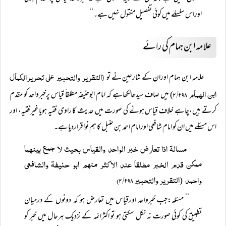
اوراس سلسلے میں کوئی تفصیل منقول نہیں ہے۔‘‘
علامہ ابن ہمام کی رائے
التقریر والتحبیر علی تحریرالکمال
علامہ ابن ہمام اوران کے شارحین نے تو
(
ابن الھمام ۲/۲۹۸
) میں صاف سیدھالکھاہے کہ امام ابوحنیفہ مطلقاً قیاس پرخبرواحد کو مقدم
کرتے ہیں،چاہے خلاف قیاس ہونے کی صورت میں حدیث کا راوی فقیہ ہویاغیرفقیہ، اور
اس مسئلے میں ان کو امام شافعی اورامام احمد بن حنبل کا ہم نواقراردیاہے۔
مسالۃ اذا تعارض خبر الواحد والقیاس بحیث لا جمع بینھما
ممکن قدم الخبر مطلقا عند الاکثر منھم ابو حنیفۃ والشافعی
واحمد
التقریر والتحبیر ۲/۲۹۸)
(
’’ مسئلہ:جب خبرواحد اورقیاس میں تعارض ہو کہ دونوں کے درمیان
تطبیق کی کوئی صورت نہ نکل سکتی ہو تو اکثرائمہ کے نزدیک ہرحال میں خبر کو