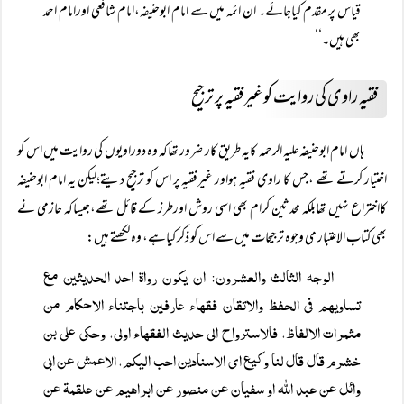
قیاس پر مقدم کیاجائے۔ ان ائمہ میں سے امام ابوحنیفہ،امام شافعی اورامام احمد
بھی ہیں۔‘‘
فقیہ راوی کی روایت کو غیرفقیہ پر ترجیح
ہاں امام ابوحنیفہ علیہ الرحمہ کایہ طریق کار ضرور تھاکہ وہ دوراویوں کی روایت میں اس کو
اختیار کرتے تھے ،جس کا راوی فقیہ ہواور غیرفقیہ پر اس کو ترجیح دیتے؛لیکن یہ امام ابوحنیفہ
کااختراع نہیں تھابلکہ محدثین کرام بھی اسی روش اورطرز کے قائل تھے،جیساکہ حازمی نے
بھی کتاب الاعتبار می وجوہ ترجیحات میں سے اس کو ذکر کیاہے، وہ لکھتے ہیں:
الوجہ الثالث والعشرون: ان یکون رواۃ احد الحدیثین مع
تساویھم فی الحفظ والاتقان فقھاء عارفین باجتناء الاحکام من
مثمرات الالفاظ، فالاسترواح الی حدیث الفقھاء اولی، وحکی علی بن
خشرم قال قال لنا وکیع ای الاسنادین احب الیکم، الاعمش عن ابی
وائل عن عبد اللہ او سفیان عن منصور عن ابراھیم عن علقمۃ عن