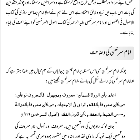
شخص اپنے مراد اورمطلب کو جس طرح واضح کرسکتاہے دوسرانہیں کرسکتا۔اورچونکہ متقدمین
کی بات اس باب میں زیادہ لائق اعتماد ہے اس لئے ہم نے اولا امام جصاص رازی کی کتاب
الاصول فی الفصول اورامام سرخسی علیہ الرحمہ کی کتاب اصول السرخسی کو اپنے بحث کی بنیاد
بنایاہے۔
امام سرخسی کی وضاحت
چونکہ امام سرخسی بھی اس مسئلہ پر امام عیسی بن ابان کے ہم خیال ہیں؛ لہذا بہتر ہے کہ
اولاامام سرخسی کی رائے نقل کی جائے،امام سرخسی لکھتے ہیں:
اعلم بان الرواۃ قسمان: معروف ومجھول، فالمعروف نوعان:
من کان معروفا بالفقہ والرای فی الاجتھاد، ومن کان معروفا بالعدالۃ
وحسن الضبط والحفظ ولکن قلیل الفقہ
اصول السرخسی ۱/۳۳۹)
(
’’ جان لو کہ راویوں کی دوقسمیں ہیں۔ معروف اورمجہول،پھر معروف کی
دوقسمیں ایک تویہ کہ راوی فقہ اوراجتہاد میں مشہور ہودوسری قسم یہ ہے کہ