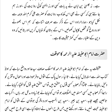
ہے۔ نہ عیسیٰ بن ابان نے یہ بات کہی اورنہ ایسی کوئی روایت کی ،اورنہ ہم
جانتے ہی کہ کسی نے بھی اس مکذوب روایت کو حضرت علی کرم اللہ وجہہ سے
نقل کیاہو ،ہماراارادہ اس کے ذکر سے صرف اتناہے کہ ہم اس جھوٹے
اوردروغ گو شخص کاپول کھولیں ،اس کے بہتان کو نمایاں کریں اوربتائیں کہ وہ
دین کے اعتبار سے کس کمتر حیثیت کاہے۔‘‘
حضرت امام ابوحنیفہ علیہ الرحمہ کا موقف
حقیقت یہ ہے کہ امام ابوحنیفہ علیہ الرحمہ کا مسلک صاف سیدھا اورواضح رہاہے کہ اولاً
کتاب اللہ سے استدلال کیا جائے، ثانیاً رسول پاک کے اقوال وفرمودات اوراعمال وتقریر کو
دلیل بنایاجائے۔ ثالثاً اگرصحابہ کسی قول پرمتفق ہیں تواس متفق علیہ قول کو اختیار کیاجائے۔
رابعاً اگرصحابہ میں کسی مسئلہ میں اختلاف ہو تواس کو لیاجائے جو زیادہ مدلل ہو۔ ہاں، اگربات
تابعین جیسے مجاہد،سعید بن جبیر ،سعید بن المسیب اوردیگر کی ہوتوان کے اقوال کو امام
ابوحنیفہ حجت نہیں مانتے۔اورکہتے ہیں جس طرح انہوں نے اجتہاد کیاہے اسی طرح ہمیں بھی