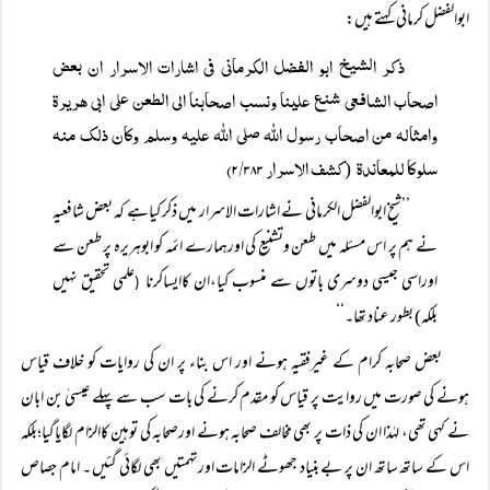
ابوالفضل کرمانی کہتے ہیں:
ذکر الشیخ ابو الفضل الکرمانی فی اشارات الاسرار ان بعض
اصحاب الشافعی شنع علینا ونسب اصحابنا الی الطعن علی ابی ھریرۃ
وامثالہ من اصحاب رسول اللہ صلی اللہ علیہ وسلم وکان ذلک منہ
سلوکا للمعاندۃ
کشف الاسرار ۲/۳۸۳)
(
’’شیخ ابوالفضل الکرمانی نے اشارات الاسرار میں ذکر کیاہے کہ بعض شافعیہ
نے ہم پر اس مسئلہ میں طعن وتشنیع کی اورہمارے ائمہ کو ابوہریرہ پر طعن سے
اوراسی جیسی دوسری باتوں سے منسوب کیا،ان کاایساکرنا
علمی تحقیق نہیں
(
بلکہ) بطور عناد تھا۔‘‘
بعض صحابہ کرام کے غیرفقیہ ہونے اور اس بناء پر ان کی روایات کو خلاف قیاس
ہونے کی صورت میں روایت پر قیاس کو مقدم کرنے کی بات سب سے پہلے عیسیٰ بن ابان
نے کہی تھی، لہٰذا ان کی ذات پر بھی مخالف صحابہ ہونے اورصحابہ کی توہین کاالزام لگایاگیا؛بلکہ
اس کے ساتھ ساتھ ان پر بے بنیاد جھوٹے الزامات اورتہمتیں بھی لگائی گئیں ۔ امام جصاص