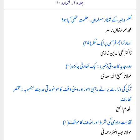
جلد ۲۸ ۔ شمارہ ۱۰
ظلم و جبر کے شکار مسلمان۔ حکمت عملی کیا ہو؟
محمد عمار خان ناصر
اردو تراجم قرآن پر ایک نظر (۳۵)
ڈاکٹر محی الدین غازی
دور جدید کا حدیثی ذخیرہ: ایک تعارفی جائزہ (۳)
مولانا سمیع اللہ سعدی
ترکی کی وزارت برائے مذہبی امور اور دینی وقف کا موضوعاتی حدیث منصوبہ: مختصر
تعارف
انعام الحق
فقاہتِ راوی کی شرط اور احناف کا موقف (۱)
مولانا عبید اختر رحمانی