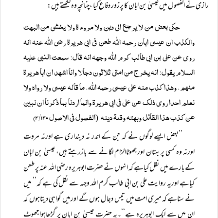
رازی نے الفصول میں عیسیٰ بن ابان کا پرزور دفاع کیا ،چنانچہ وہ لکھتے ہیں:
حکی بعض من لا یرجع الی دین ولا مروء ۃ ولا یخشی من البھت
والکذب ان عیسی ابان رحمہ اللہ طعن فی ابی ھریرۃ رضی اللہ عنہ انہ
روی عن علی بن ابی طالب کرم اللہ وجھہ انہ قال: سمعت النبی علیہ
السلام یقول: انہ یخرج من امتی ثلاثون دجالا وانا اشھد ان ابا ھریرۃ
منھم، وھذا کذب منہ علی عیسی رحمہ اللہ، ما قالہ عیسی ولا رواہ ولا
نعلم احدا روی ذلک عن علی فی ابی ھریرۃ وانما اردنا بما ذکرنا ان نبین
عن کذب ھذا القائل وبھتہ وقلۃ دینہ
الفصول فی الاصول ۳/۱۳۰)
(
’’بعض ایسے لوگوں نے کہ جن کے اندر نہ دینداری ہے اورنہ مروت
اورنہ وہ کسی پر بہتان اورجھوٹاالزام لگانے سے بازرہتے ہیں، عیسیٰ بن ابان
کے بارے میں نقل کیاہے کہ انہوں نے حضرت ابوہریرہ رضی اللہ عنہ پر طعن
کیاہے اوریہ روایت علی بن ابی طالب کرم اللہ وجہہ سے نقل کی ہے کہ’’ میں
نے سناہے کہ میری امت میں تیس دجال ہوں گے اورمیں گواہی دیتاہوں کہ
ان میں سے ایک ابوہریرہ ہے‘‘۔یہ حضرت عیسیٰ بن ابان پر گڑھاہواجھوٹ