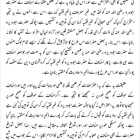
کی تنقیص کا بھی اعتراض ہے اور اس کی بنیاد یہ ہے کہ بعض فقہائے احناف نے حضرت
ابوہرہ رضی اللہ عنہ کو فقہ میں غیر معروف یاغیرفقیہ کہاہے، اس سے انہوں نے یہ نتیجہ
استخراج کرلیاکہ کسی صحابی کو غیرفقیہ کہنا ان کی توہین وتنقیص ہے؛ چونکہ حضرت ابوہریرہ
رضی اللہ عنہ کی ذات گرامی قدر کو بعض مستشرقین اورآزاد خیال افراد نے تنقید کا نشانہ
بنایاہے، اس بناء پربعض حضرات اس طرح کا تاثرپیش کرنے لگے کہ ایسے تمام لوگ جنہوں
نے حضرت ابوہریرہ رضی اللہ عنہ پرطعن وتشنیع کیا ہے، ان کو یہ ہمت اورحوصلہ احناف
سے ہی ملاہے، یاپھر احناف نے حضرت ابوہریرہ کو غیرفقیہ کہہ کر دشمنان دین کے مقصد کو
پورا کیا ہے اور اس طرح پورے ذخیرہ احادیث کو مشتبہ بنادیاہے۔
حقیقت یہ ہے کہ یہ اعتراضات کم علمی بلکہ لاعلمی اورجہالت کی پیداوار ہیں اوراحناف
کے موقف کو صحیح طورپر نہ سمجھنے کا نتیجہ ہے۔ اگراحناف کے موقف کو صحیح طورپر
سمجھاجاتاتوپھر یہ اعتراض نہ کیاجاتاکہ حضرت ابوہریرہ کو غیرفقیہ کہہ کر ان کی توہین کی گئی ہے
یاغیرفقیہ کی روایت کو قبول نہ کرنے کی بات کہہ کر پورے ذخیرہ احادیث کو مشتبہ بنایا گیا
ہے۔ چونکہ مسلکی طورپر احناف اور اورشوافع ہمیشہ مدمقابل رہے ہیں، لہٰذا بعض شوافع
حضرات نے بھی احناف پر صحابہ کرام کی توہین وتنقیص کا الزام لگایا، اس کے جواب میں شیخ