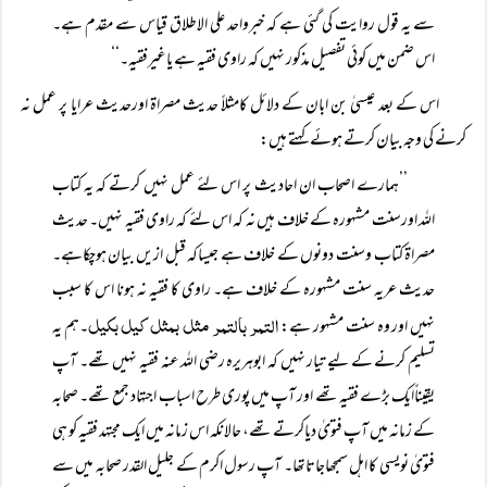
سے یہ قول روایت کی گئی ہے کہ خبرواحد علی الاطلاق قیاس سے مقدم ہے۔
اس ضمن میں کوئی تفصیل مذکور نہیں کہ راوی فقیہ ہے یاغیرفقیہ۔‘‘
اس کے بعد عیسیٰ بن ابان کے دلائل کامثلاً حدیث مصراۃ اورحدیث عرایا پر عمل نہ
کرنے کی وجہ بیان کرتے ہوئے کہتے ہیں:
’’ہمارے اصحاب ان احادیث پر اس لئے عمل نہیں کرتے کہ یہ کتاب
اللہ اورسنت مشہورہ کے خلاف ہیں نہ کہ اس لئے کہ راوی فقیہ نہیں۔ حدیث
مصراۃ کتاب وسنت دونوں کے خلاف ہے جیساکہ قبل ازیں بیان ہوچکاہے۔
حدیث عریہ سنت مشہورہ کے خلاف ہے۔ راوی کا فقیہ نہ ہونا اس کا سبب
التمر بالتمر مثل بمثل کیل بکیل
نہیں اور وہ سنت مشہور ہے:
۔ہم یہ
تسلیم کرنے کے لیے تیار نہیں کہ ابوہریرہ رضی اللہ عنہ فقیہ نہیں تھے۔ آپ
یقیناًایک بڑے فقیہ تھے اور آپ میں پوری طرح اسباب اجتہاد جمع تھے۔ صحابہ
کے زمانہ میں آپ فتویٰ دیاکرتے تھے، حالانکہ اس زمانہ میں ایک مجتہد فقیہ کو ہی
فتویٰ نویسی کا اہل سمجھاجاتاتھا۔ آپ رسول اکرم کے جلیل القدر صحابہ میں سے