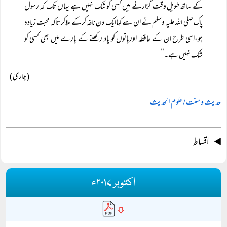
کے ساتھ طویل وقت گزارنے میں کسی کو شک نہیں ہے یہاں تک کہ رسول
پاک صلی اللہ علیہ وسلم نے ان سے کہاایک دن ناغہ کرکے ملاکر تاکہ محبت زیادہ
ہو،اسی طرح ان کے حافظہ اورباتوں کو یاد رکھنے کے بارے میں بھی کسی کو
شک نہیں ہے۔‘‘
(جاری)
حدیث و سنت / علوم الحدیث
اقساط
اکتوبر ۲۰۱۷ء