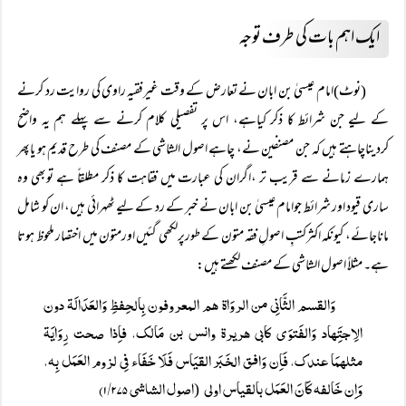
ایک اہم بات کی طرف توجہ
(نوٹ)امام عیسیٰ بن ابان نے تعارض کے وقت غیرفقیہ راوی کی روایت رد کرنے
کے لیے جن شرائط کا ذکر کیاہے، اس پر تفصیلی کلام کرنے سے پہلے ہم یہ واضح
کردیناچاہتے ہیں کہ جن مصنفین نے، چاہے اصول الشاشی کے مصنف کی طرح قدیم ہو یاپھر
ہمارے زمانے سے قریب تر ،اگران کی عبارت میں فقاہت کا ذکر مطلقاً ہے توبھی وہ
ساری قیود اور شرائط جوامام عیسیٰ بن ابان نے خبر کے رد کے لیے ٹھہرائی ہیں، ان کو شامل
ماناجائے، کیونکہ اکثرکتبِ اصولِ فقہ متون کے طورپرلکھی گئیں اورمتون میں اختصار ملحوظ ہوتا
ہے۔ مثلاً اصول الشاشی کے مصنف لکھتے ہیں:
وَالقسم الثَّانِی من الروَاۃ ھم المعروفون بِالحِفظِ وَالعَدَالَۃ دون
الِاجتَِھاد وَالفَتوَی کابی ھریرۃ وانس بن مَالک، فاِذا صحت رِوَایَۃ
مثلھمَا عندک، فَاِن وَافق الخَبَر القیَاس فَلَا خَفَاء فِی لزوم العَمَل بِہ،
وَاِن خَالفہ کَانَ العَمَل بالقیاس اولی
اصول الشاشی ۱/۲۷۵)
(