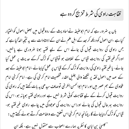
فقاہت راوی کی شرط تخریج کردہ ہے
ہاں یہ ضرور ہے کہ امام ابوحنیفہ نے احادیث کے ردوقبول میں بعض اصول کو اختیار
کیاہے ،ان اصول کو دیکھ کر بعد کے اہل علم نے ان کے اجتہادات سے یہ نتیجہ اخذ کیاہے کہ
جس راوی کی روایت قبول کی جائے اس کے لیے فقیہ ہونا ضروری ہے یانہیں،
اوراگرغیرفقیہ کی روایت قیاس کے خلاف ہو توقیاس کو ترک کرکے حدیث پر عمل کیا
جائے، یاغیرفقیہ راوی کی روایت کو ترک کرکے قیاس پر عمل کیاجائے،امام ابوحنیفہ کے بعد
کے عہد میں اصول فقہ پر لکھنے والی جلیل القدر شخصیت امام کرخی کی ہے، امام کرخی امام
طحاوی کے ہم عصر ہیں اور امام ابوالحسن الکرخی توصاف سیدھی یہ بات کہتے ہیں کہ راوی کی
روایت قبول کرنے کے لیے فقاہت کوئی شرط نہیں ہے اورراوی فقیہ ہویانہ ہو، اس کی
روایت بہرحال قبول کی جائے اوراس روایت کی موجودگی میں چاہے راوی غیرفقیہ ہو،
قیاس کو ترک کردیاجائے گا۔چنانچہ امام کرخی اس تعلق سے وضاحت کرتے ہوئے کہتے ہیں:
’’عیسیٰ بن ابان کا نظریہ ہمارے اصحاب سے منقول نہیں ہے، بلکہ ان