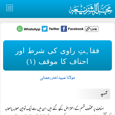
فقاہتِ راوی کی شرط اور
احناف کا موقف (۱)
مولانا عبید اختر رحمانی
تمہید
احناف پر مختلف قسم کے اعتراض کیے گئے ہیں، ان میں سے ایک توہین صحابہ یاصحابہ