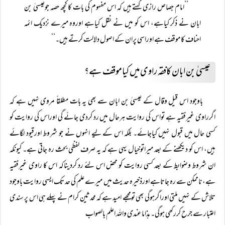
’’امام جصاص رازی کہتے ہیں کہ اس مفہوم کی بات کا کچھ حصہ جوعیسیٰ بن
ابان نے ذکر کیاہے، اس کو میں نے نقل کیاہے اوروہ میرے نزدیک ائمہ
احناف کا موقف ہے اوراسی پران کے اصول دلالت کرتے ہیں۔‘‘
عیسیٰ بن ابان کافقہ راوی میں کیاموقف ہے؟
باوجود اس قیل وقال کے عیسیٰ بن ابان سے بھی یہ بات مطلقاً مروی نہیں ہے کہ
اگرراوی غیرفقیہ ہے تواس کی روایت ہرحال میں رد کردی جائے گی اوراس کی روایت کو
کسی حال میں قبول نہیں کیاجائے۔ بلکہ اس کے لیے انہوں نے جو شروط اورقیود لگائے
ہیں، اس کو دیکھنے کے بعد میراتوخیال یہی ہے کہ یہ صرف لفظی بحث رہ جاتی ہے۔ کیونکہ
ان شروط وضوابط کے بعد کسی روایت کو محض اس لئے رد کردیناکہ اس کا راوی غیرفقیہ
ہے، ناممکن سے رہ جاتاہے اورذخیرہ حدیث میں میرے علم کی حد تک ایسی روایت باوجود
تلاش کے نہیں ملتی اوراگرہوگی بھی تومجھے امید ہے کہ محدثین کرام نے پہلے ہی اس پر سندی
اعتبار سے جرح کررکھی ہوگی۔ ہذاماعندی واللہ اعلم بالصواب