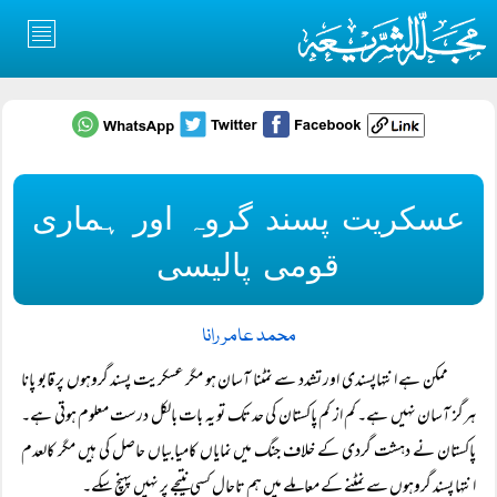
عسکریت پسند گروہ اور ہماری
قومی پالیسی
محمد عامر رانا
ممکن ہے انتہاپسندی اور تشدد سے نمٹنا آسان ہو مگر عسکریت پسند گروہوں پر قابو پانا
ہرگز آسان نہیں ہے۔ کم از کم پاکستان کی حد تک تو یہ بات بالکل درست معلوم ہوتی ہے۔
پاکستان نے دہشت گردی کے خلاف جنگ میں نمایاں کامیابیاں حاصل کی ہیں مگر کالعدم
انتہا پسند گروہوں سے نمٹنے کے معاملے میں ہم تاحال کسی نتیجے پر نہیں پہنچ سکے۔