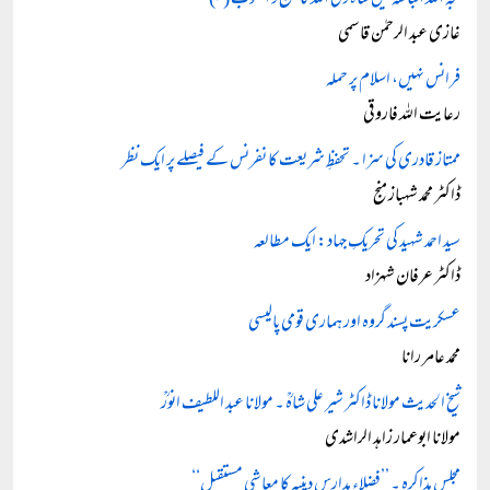
حجۃ اللہ البالغہ میں شاہ ولی اللہ کا منہج و اسلوب (۲)
غازی عبد الرحمٰن قاسمی
فرانس نہیں، اسلام پر حملہ
رعایت اللہ فاروقی
ممتاز قادری کی سزا ۔ تحفظِ شریعت کا نفرنس کے فیصلے پر ایک نظر
ڈاکٹر محمد شہباز منج
سید احمد شہید کی تحریکِ جہاد: ایک مطالعہ
ڈاکٹر عرفان شہزاد
عسکریت پسند گروہ اور ہماری قومی پالیسی
محمد عامر رانا
شیخ الحدیث مولانا ڈاکٹر شیر علی شاہؒ ۔ مولانا عبد اللطیف انورؒ
مولانا ابوعمار زاہد الراشدی
مجلس مذاکرہ ۔ ’’فضلاء مدارس دینیہ کا معاشی مستقبل‘‘