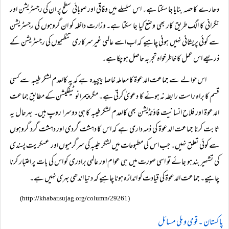
دھارے کا حصہ بنایا جا سکتا ہے۔ اس سلسلے میں وفاقی اور صوبائی سطح پر ان کی رجسٹریشن اور
نگرانی کا الگ طریق کار بھی وضع کیا جا سکتا ہے۔ وزارت داخلہ کو ان گروہوں کی رجسٹریشن
سے کوئی پریشانی نہیں ہونی چاہیے کہ اب اسے عالمی غیرسرکاری تنظیموں کی رجسٹریشن کے
ذریعے اس عمل کا خاطرخواہ تجربہ حاصل ہو چکا ہے۔
اس حوالے سے جماعت الدعوۃ کا معاملہ خاصا پیچیدہ ہے کہ یہ کالعدم لشکر طیبہ سے کسی
قسم کا براہ راست رابطہ نہ ہونے کا دعویٰ کرتی ہے۔ مگر پیمرا نوٹیفکیشن کے مطابق جماعت
الدعوۃ اور فلاح انسانیت فاؤنڈیشن بھی کالعدم لشکرطیبہ کا ہی دوسرا روپ ہیں۔ بہرحال یہ
ثابت کرنا جماعت الدعوۃ کی ذمہ داری ہے کہ اس کا دہشت گردی اور دہشت گرد گروہوں
سے کوئی تعلق نہیں۔ جب اس کی مطبوعات میں لشکر طیبہ کی سرگرمیوں اور عسکریت پسندی
کی تشہیر بند ہو جائے تو اسی صورت میں ہی عوام اور عالمی برادری کو اس کی بات پر اعتبار کرنا
چاہیے۔ جماعت الدعوۃ کی قیادت کو اندازہ ہونا چاہیے کہ دنیا اندھی بہری نہیں ہے۔
//
/
/
(http:
khabar.sujag.org
column
29261)
پاکستان ۔ قومی و ملی مسائل