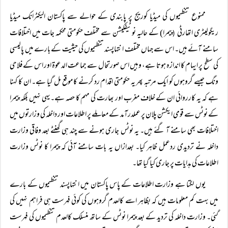
ممنوع تنظیموں کی میڈیا کوریج پر پابندی کے حوالے سے پاکستان الیکٹرانک میڈیا
ریگولیٹری اتھارٹی
پیمرا) کے حالیہ نوٹیفکیشن سے مختلف حکومتی محکمہ جات میں اختلافات
(
سامنے آئے ہیں۔ اس سے جہاں مختلف انتہاپسند تنظیموں کی حیثیت کے بارے میں پالیسی
کی سطح پر ایہام کا اندازہ ہوتا ہے، وہیں اس صورتحال سے جماعت الدعوۃ اور اس کے فلاحی
ونگ جیسے گروہوں کو ایک مرتبہ پھر یہ حکومتی اقدام رد کرنے کا موقع مل گیا ہے۔ ان کا کہنا
ہے کہ یہ کارروائی ان کے خلاف مغرب اور بھارت کی مہم کا حصہ ہے۔یہی نہیں بلکہ پیمرا
کے نوٹس سے قومی ایکشن پلان پر عملدرآمد کے معاملے پر اطلاعات اور داخلہ کی وزارتوں میں
اختلافات بھی سامنے آ گئے ہیں۔ یہ نوٹس جاری ہونے سے چند ہی گھنٹے بعد وفاقی وزارت
داخلہ نے تردیدی ردعمل ظاہر کیا۔ بعدازاں یہ بات سامنے آئی کہ پیمرا کا نوٹس وزارت
اطلاعات کی ہدایات پر جاری کیا گیا تھا۔
یوں لگتا ہے وزارت اطلاعات کے پاس پاکستان میں انتہاپسند تنظیموں کے بارے
میں بہت کم معلومات ہیں کہ بظاہر اسے کالعدم گروہوں کی کوئی فہرست ہی فراہم نہیں کی
گئی۔ وزارت داخلہ کی تردید کے بعد پیمرا نوٹس کے ساتھ منسلک کالعدم تنظیموں کی فہرست