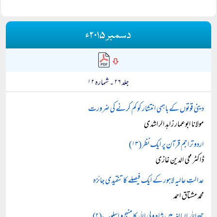
دسمبر ۲۰۱۵ء
جلد ۲۶ ۔ شمارہ ۱۲
دینی قوتوں کے باہمی انتشار کو کم کرنے کی ضرورت
مولانا ابوعمار زاہد الراشدی
اردو تراجم قرآن پر ایک نظر (۱۳)
ڈاکٹر محی الدین غازی
عدالتِ عالیہ لاہور کے ایک فیصلے کا تنقیدی جائزہ
محمد مشتاق احمد