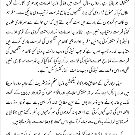
مشکوک ہو جاتی ہے۔رواں سال اگست میں وفاقی وزیر اطلاعات چودھری نثار نے فخریہ
اعلان کیا کہ ممنوع قرار دی گئی
تنظیموں کی جامع فہرست ترتیب دی جا چکی ہے۔ مگر ہم
62
ان کالعدم گروہوں کے بارے میں بہت کم جانتے ہیں کہ اس حوالے سے سرکاری طور پر
کوئی فہرست دستیاب نہیں ہے۔ بظاہر یہ اطلاعات انسداد دہشت گردی کے قومی ادارے
نیکٹا) کو مشتہر کرنی چاہئیں مگر یہ ادارہ بھی کالعدم تنظیموں کی فہرست جاری کرنے میں
(
متذبذب تھا۔دلچسپ امر یہ ہے کہ جب نیکٹا کی ویب سائٹ پر دی گئی کالعدم تنظیموں کی
فہرست نے متنازع صورت اختیار کی تو اسے بند کر دیا گیا۔ کہا گیا کہ یہ فہرست سرکاری نہیں
تھی اور اس وقت سے نیکٹا کی ویب سائٹ ’’انڈر کنسٹرکشن‘‘ ہے۔
میڈیا رپورٹس کے مطابق پیمرا کا نوٹیفکیشن وزیراعظم نواز شریف کے حالیہ دورہ امریکا
میں صدر باراک اوباما کے ساتھ مشترکہ اعلامیے اور اقوام متحدہ کی قرارداد
کے تحت
1267
ملک پر عائد ہونے والی ذمہ داریوں کے عین مطابق تھا۔ اگر ایسی بات ہے تو پھر وزارت
داخلہ اس کی تردید کیوں کرتی ہے؟انتہاپسند گروہوں کی سرگرمیوں پر نظر رکھنے میں ناکامی پر
افسرشاہی طرز کے بہانوں سے ہٹ کر آئیے، اس مسئلے کا وضاحت سے جائزہ لیتے ہیں۔