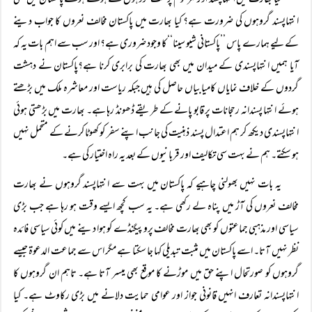
کیا بھارت میں انتہاپسند اور کٹر قوم پرست گروہوں کے ہوتے ہوئے پاکستان میں بھی
انتہاپسند گروہوں کی ضرورت ہے؟ کیا بھارت میں پاکستان مخالف نعروں کا جواب دینے
کے لیے ہمارے پاس ’’پاکستانی شیو سینا‘‘کا وجود ضروری ہے؟ اور سب سے اہم بات یہ کہ
آیا ہمیں انتہاپسندی کے میدان میں بھی بھارت کی برابری کرنا ہے؟پاکستان نے دہشت
گردوں کے خلاف نمایاں کامیابیاں حاصل کی ہیں جبکہ ریاست اور معاشرہ ملک میں بڑھتے
ہوئے انتہا پسندانہ رحجانات پر قابو پانے کے طریقے ڈھونڈ رہا ہے۔ بھارت میں بڑھتی ہوئی
انتہاپسندی دیکھ کر ہم اعتدال پسند ذہنیت کی جانب اپنے سفر کو کھوٹا کرنے کے متحمل نہیں
ہو سکتے۔ ہم نے بہت سی تکالیف اور قربانیوں کے بعد یہ راہ اختیار کی ہے۔
یہ بات نہیں بھولنی چاہیے کہ پاکستان میں بہت سے انتہاپسند گروہوں نے بھارت
مخالف نعروں کی آڑ میں پناہ لے رکھی ہے۔ یہ سب کچھ ایسے وقت ہو رہا ہے جب بڑی
سیاسی اور مذہبی جماعتوں کو بھی بھارت مخالف پروپیگنڈے کو ہوا دینے میں کوئی سیاسی فائدہ
نظر نہیں آتا۔ اسے پاکستان میں مثبت تبدیلی کہا جا سکتا ہے مگر اس سے جماعت الدعوۃ جیسے
گروہوں کو صورتحال اپنے حق میں موڑنے کا موقع بھی میسر آتا ہے۔ تاہم ان گروہوں کا
انتہاپسندانہ تعارف انہیں قانونی جواز اور عوامی حمایت دلانے میں بڑی رکاوٹ ہے۔ کیا