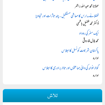
مولانا محمد عبد اللہ راتھر
فضلائے مدارس کا معاشی مستقبل ۔ چند تاثرات اور تجاویز
ڈاکٹر محمد طفیل ہاشمی
ایک سفر کی روداد
محمد بلال فاروقی
پاکستان شریعت کونسل کا اجلاس
ادارہ
گوجرانوالہ کی دینی جماعتوں اور تاجر برادری کا اجلاس
ادارہ
تلاش