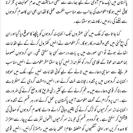
پاکستان میں ایک عام آدمی کے لیے بھارت سے منفی مسابقت میں عدم شمولیت پر فخر کرنا
کافی نہیں ہو گا؟حکومت کی جانب سے مناسب حکمت عملی کا فقدان بھی ان کالعدم گروہوں
سے نمٹنے کی راہ میں رکاوٹ ہو سکتا ہے۔
کہا جاتا ہے کہ ملک میں کئی عشروں تک انتہاپسند گروہوں کو پنپنے کا موقع دیا گیا اور ان
کی بیخ کنی میں بھی وقت درکار ہو گا۔ اگر حکومت نے انہیں کنٹرول کرنے کے لیے اقدامات
اٹھائے ہوتے تو اسی صورت میں یہ بات درست کہی جا سکتی تھی۔ ان گروہوں خصوصاً
جماعت الدعوۃ کے فلاحی کردار کو نظرانداز نہیں کیا جا سکتا مگر حکومت نے انہیں مناسب
طریقے سے سماجی دھارے میں لانے کے لیے کوئی اقدامات نہیں کیے۔ملک میں موجود
انتہاپسند گروہوں میں پرتشدد رحجانات خت کرنے اور انہیں دہشت گردی کے منظرنامے
سے ہٹا کر قومی دھارے میں مدغم کرنے کے لیے کثیر رخی طریق کار وضع کرنے کی ضرورت
ہے۔ اس پروگرام کے تحت حکومت آئین پاکستان پر عمل کرنے اور ہر قسم کے تشدد اور
انتہاپسندانہ سرگرمیوں کو ترک کرنے کی یقین دہانی کرانے والے کالعدم گروہوں کو معافی کی
پیشکش کر سکتی ہے۔ جو گروہ ہر قسم کی مجرمانہ سرگرمیوں بشمول نفرت کے پرچار سے احتراز
کا وعدہ کریں اور اپنی تنظیموں کو متعلقہ حکام/ محکمہ جات میں رجسٹرڈ کرائیں، انہیں قومی