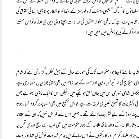
ھایا جائے، مسلم حکومتوں کو اس طرف متوجہ کیا جائے کہ وہ اس مسئلہ کے حل کے
مسلمانوں کا ’’ماگ‘‘ جیسی دہشت گرد فورسز کے مظالم کا شکار ہونا بھی انسانی حقوق کی
اہر بات ہے کہ عالمی سیکولر حلقوں کی امداد سے چلنے والی این جی اوز کو تو اس مسئلے
ار ادا کرنے کی پوزیشن میں نہیں ہیں؟
یجہ شاید سامنے آ چکا ہو، مگر اب تک کی صورت حال کے پیش نظر یہ گزارش ہے کہ شام
حتجاج کی لہر تیونس، لیبیا اور مصر کے بعد شام میں بھی اپنی جولانیاں دکھا رہی ہے
 سیکڑوں شامی شہری اس میں جاں بحق ہو چکے ہیں، لیکن اس کا ایک مذہبی پہلو ہے جس
ی اکثریت کا تعلق نصیری فرقہ سے ہے جو اہل تشیع میں بھی انتہاپسند گروہ شمار ہوتا
 دنیا میں چند روز کے لیے تشریف لائے تھے۔ ہمیں اس سے غرض نہیں کہ ان کے عقائد
کہ بشار الاسد کے والد حافظ الاسد کے دور حکومت میں بھی اب سے ربع صدی قبل یہ
یش دس ہزار علماء کرام اور کارکنوں نے اس سانحے میں جام شہادت نوش کیا تھا اور بہت