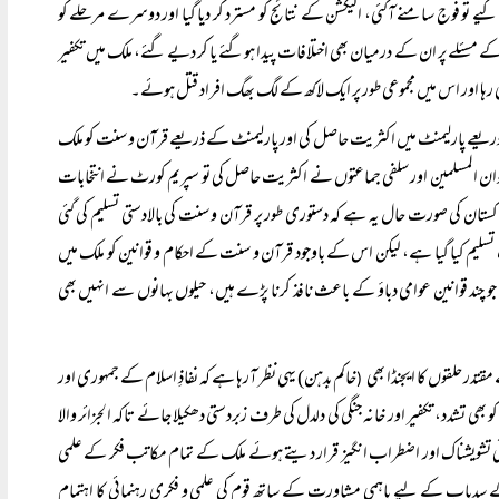
خابات کے پہلے مرحلے میں مبینہ طور پر ۸۰ فی صد ووٹ حاصل کیے تو فوج سامنے آگئی، الیکشن کے نتائج کو مسترد کر دیا گیا اور دوسرے مرحلے کو
ے مسئلے پر ان کے درمیان بھی اختلافات پیدا ہوگئے یا کر دیے گئے، ملک میں تکفیر
ری رہا اور اس میں مجموعی طور پر ایک لاکھ کے لگ بھگ افراد قتل ہوئے۔
ریعے پارلیمنٹ میں اکثریت حاصل کی اور پارلیمنٹ کے ذریعے قرآن و سنت کو ملک
میں اخوان المسلمین اور سلفی جماعتوں نے اکثریت حاصل کی تو سپریم کورٹ نے انتخابات
اکستان کی صورت حال یہ ہے کہ دستوری طور پر قرآن و سنت کی بالادستی تسلیم کی گئی
ب تسلیم کیا گیا ہے، لیکن اس کے باوجود قرآن و سنت کے احکام و قوانین کو ملک میں
بلکہ جو چند قوانین عوامی دباؤ کے باعث نافذ کرنا پڑے ہیں، حیلوں بہانوں سے انہیں بھی
تدر حلقوں کا ایجنڈا بھی
خاکم بدہن) یہی نظر آرہا ہے کہ نفاذِ اسلام کے جمہوری اور
(
بھی تشدد، تکفیر اور خانہ جنگی کی دلدل کی طرف زبردستی دھکیلا جائے تاکہ الجزائر والا
ی تشویشناک اور اضطراب انگیز قرار دیتے ہوئے ملک کے تمام مکاتب فکر کے علمی
سدباب کے لیے باہمی مشاورت کے ساتھ قوم کی علمی و فکری رہنمائی کا اہتمام