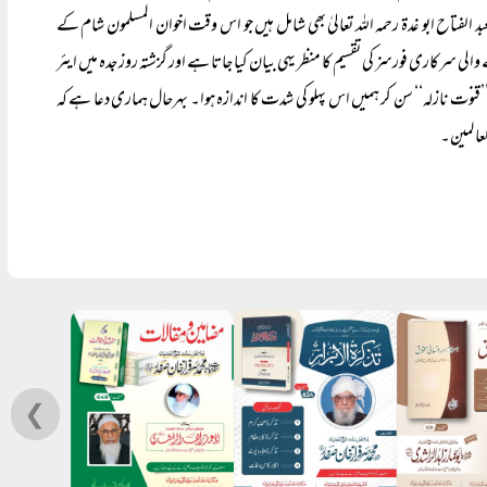
بد الفتاح ابو غدۃ رحمہ اللہ تعالیٰ بھی شامل ہیں جو اس وقت اخوان المسلمون شام کے
سرکاری فورسز کی تقسیم کا منظر یہی بیان کیا جاتا ہے اور گزشتہ روز جدہ میں ایئر
وت نازلہ‘‘ سن کر ہمیں اس پہلو کی شدت کا اندازہ ہوا۔ بہرحال ہماری دعا ہے کہ
لعالمین۔
❮