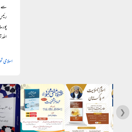
سے عل
رئیس 
پورٹ 
اللہ 
اسلامی تح
❯