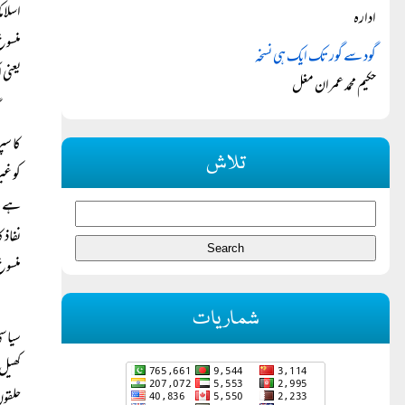
ادارہ
منسوخ
گود سے گور تک ایک ہی نسخہ
یعنی 
حکیم محمد عمران مغل
کا سپ
تلاش
کو غی
ہے، پ
نفاذ 
منسوخ
شماریات
سیاسی
کھیل 
حلقوں