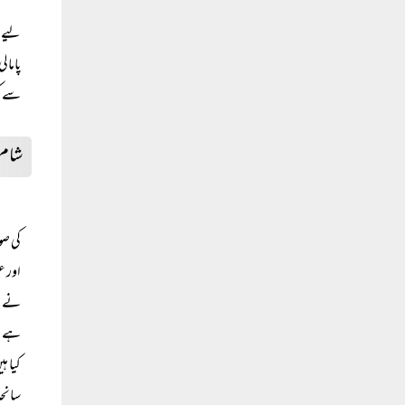
لیے م
پامال
سے کو
شام 
کی صو
اور ع
نے اس
ہے او
کیا ہ
سانحہ