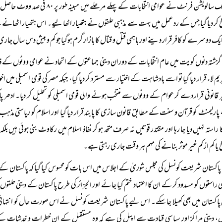
اسلامک سالویشن فرنٹ نے عوامی انت
 کر دیا گیا جس کے رد عمل میں بہت سے مذہبی حلقوں نے ہتھیار اٹھا لیے۔ اس ہتھیار اٹھانے ک
ایک دوسرے کو کافر قرار دینے اور باہمی قتل و قتال کا بازار گرم ہوگیا جو کم و بیش دس سال جا
گزشتہ دنوں کویت میں عام انتخابات کے دوران دینی جماعتوں کے اتحاد نے عوامی ووٹوں کے ذ
ریم لاء قرار دیا گیا تو اسے بادشاہت کے اختیار سے مسترد کر دیا گیا، جبکہ مصر کی قومی اسمبلی 
ر قانونی قرار دے کر عوام کے ووٹوں سے منتخب ہونے والی قومی اسمبلی کو تحلیل کر دیا۔ ادھر پ
ارلیمنٹ کو قرآن و سنت کے مطابق قانون سازی کا پابند قرار دیا گیا اور اسلام کو ریاستی مذہ
کا راستہ نہیں دیا جا رہا اور مقتدر قوتیں نہ صرف متحد ہو کر نفاذِ اسلام میں رکاوٹ بنی ہوئی ہیں 
 یا کم از کم غیر موثر بنانے کی مہم ہر وقت جاری رہتی ہے۔
پاکستان شریعت کونسل کی مجلس شوریٰ کے اجلاس میں اس بات کو محسوس کیا گیا کہ پاکستان کے مق
 راستوں کو مسدود کر کے ان کا اعتماد ختم کیا جائے اور الجزائر کی طرح پاکستان کے دینی حلقوں کو 
پاکستان میں بھی کھیلا جا سکے۔ اس لیے پاکستان شریعت کونسل نے اس صورت حال کو انتہائ
، دینی مراکز اور سیاسی قیادت سے اپیل کی ہے کہ وہ مستقبل کے ان خطرات و خدشات کے 