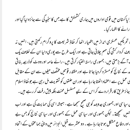
اکستان میں قومی اداروں میں جاری کشمکش کا ہے جس کا سنجیدگی سے جائزہ لیا گیا اور
ئے کا اظہار کیا۔
کیں عسکری انداز میں ہتھیار اٹھا کر نفاذِ شریعت کا پروگرام رکھتی ہیں، انہیں نہ
لاف کردار کشی کی مہم چلائی جاتی ہے اور ایک طرح سے پوری دنیا ان کے خلاف یک
آگے بڑھتی ہیں، جمہوری راستہ اختیار کرتی ہیں، رائے عامہ اور ووٹ کو ذریعہ بناتی
جہد کے نتائج کو مسترد کر دیا جاتا ہے اور مقتدر قوتیں مختلف حیلوں سے ان کے مقابل
 پر سے اعتماد اٹھتا جا رہا ہے اور ان حلقوں کو تقویت مل رہی ہے جو نفاذ اسلام
احد جائز طریق کار قرار دے کر اس کے لیے مسلسل محنت بلکہ پیش رفت کر رہے ہیں۔
یاسی اور جمہوری جدوجہد کو ہی صحیح سمجھا ہے، ہمیشہ اسی کی حمایت کی ہے اور اب
 نہیں سمجھتے۔ لیکن جمہوری اور سیاسی عمل کے جمہوری اور سیاسی نتائج کو جس بے
 دفاع مشکل ہوتا جا رہا ہے۔ دو عشرے قبل الجزائر میں دینی جماعتوں کے اتحاد