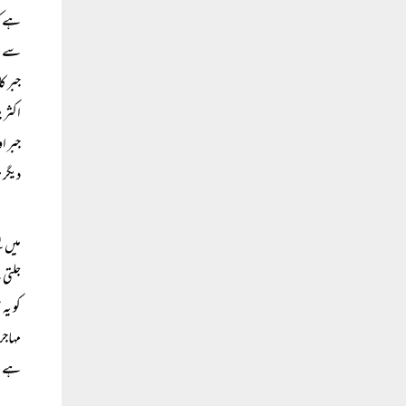
ہے کہ
سے ار
جبر ک
اکثری
جبر ا
دیگر 
میں ب
جلتی 
کو یہ
مہاجر
ہے۔