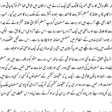
 بنگلہ دیش کا ساحلی شہر چٹا گانگ بھی ایک زمانے میں اراکان میں شامل تھا مگر نوآبادیاتی دور می
اکان کا یہ علاقہ جو مسلم اکثریت کا خطہ ہے، بودھ اکثریت کے ملک برما کا حصہ بن گیا۔ 
ا شکار بھی چلے آ رہے ہیں او ربہت سے مسلمان گروپ مسلم اکثریتی علاقہ ختم ہونے کے بعد ار
ت کا علاقہ ہے او رماضی میں ایک آزاد ریاست رہا ہے، اس لیے آزادی اس کا حق ہے، لیکن عالمی
ور بودھ انتہا پسندوں کے مظالم میں مسلسل اضافہ ہوتا چلا جا رہا ہے۔ اس سے قبل مختلف مرا
ممالک میں پناہ لے چکے ہیں اور پاکستان میں بھی برمی مہاجرین کی ایک خاصی تعداد موجود ہے۔
انسانی حقوق کے عالمی ادارے خاموشی کے ساتھ اس سارے منظر کو دیکھ رہے ہیں اور مسلم ممال
سنے والے مسلمانوں کی طرف سے بھی وہ رسمی اور ظاہری حمایت حاصل نہیں ہے جس کی وہ ان 
ہے۔ البتہ دو باتوں کا فرق ہے۔ ایک یہ کہ مقبوضہ کشمیر کے مسلمانوں کو کسی نہ کسی درجے م
 سہولت میسر نہیں ہے اور دوسری یہ کہ مقبوضہ کشمیر کی تحریک آزادی کو پڑوسی مسلمان ملک پاک
ین کو پناہ دینے اور پناہ گزین کے طور پر ان کی امداد کرنے سے زیادہ اس سلسلے میں کسی مز