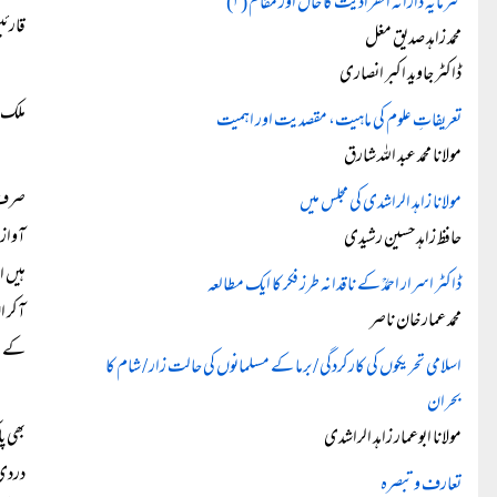
سرمایہ دارانہ انفرادیت کا حال اور مقام (۲)
قارئی
محمد زاہد صدیق مغل
ڈاکٹر جاوید اکبر انصاری
ملک ک
تعریفاتِ علوم کی ماہیت، مقصدیت اور اہمیت
مولانا محمد عبد اللہ شارق
صرف ا
مولانا زاہد الراشدی کی مجلس میں
آواز 
حافظ زاہد حسین رشیدی
ہیں ا
ڈاکٹر اسرار احمدؒ کے ناقدانہ طرز فکر کا ایک مطالعہ
آکر ا
محمد عمار خان ناصر
کے لی
اسلامی تحریکوں کی کارکردگی / برما کے مسلمانوں کی حالت زار / شام کا
بحران
بھی پ
مولانا ابوعمار زاہد الراشدی
دردی 
تعارف و تبصرہ