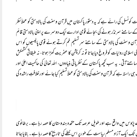
نسل کی رائے ہے کہ یہ دستورِ پاکستان میں قرآن و سنت کی بالادستی کو عملاً نظر
دستی کے سامنے سرنڈر ہونے کی بجائے قومی ادارے ایک دوسرے پر اپنی بالادستی قائم
ور قرآن و سنت کی بالادستی کے سامنے سرِ تسلیم خم کرتے ہوئے قومی پالیسیوں کو اس
لامی روایات کو فروغ دیا جاتا تو نہ کرپشن کا عفریت کھڑا ہوتا، نہ طبقاتی کشمکش
 سامنے آتی۔ یہ سب کچھ پاکستان کے نظریاتی بنیادوں، اللہ تعالیٰ کی حاکمیت اعلیٰ اور
 راستہ ہے کہ قرآن و سنت کی بالادستی کو عملاً تسلیم کیا جائے اور خلافتِ راشدہ کی
کے پڑوس میں واقع ہے اور طویل عرصہ تک متحدہ ہندوستان کا حصہ رہا ہے۔ برطانوی
تک ایک آزاد مسلم ریاست کے طو رپر اس خطے کی تاریخ کا حصہ رہا ہے۔ بتایا جاتا