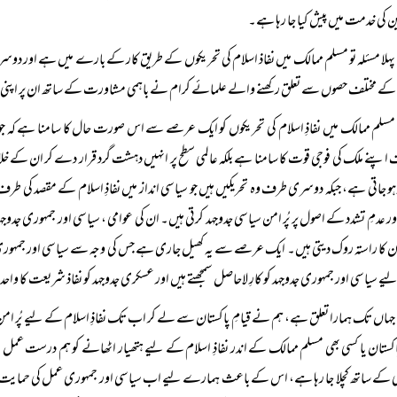
ن کی خدمت میں پیش کیا جا رہا ہے۔
پہلا مسئلہ تو مسلم ممالک میں نفاذ اسلام کی تحریکوں کے طریق کار کے بارے میں ہے اور دوسرا پ
ے مختلف حصوں سے تعلق رکھنے والے علمائے کرام نے باہمی مشاورت کے ساتھ ان پر اپنی را
مسلم ممالک میں نفاذِ اسلام کی تحریکوں کو ایک عرصے سے اس صورت حال کا سامنا ہے کہ جو تحری
پنے ملک کی فوجی قوت کا سامنا ہے بلکہ عالمی سطح پر انہیں دہشت گرد قرار دے کر ان کے خ
ہو جاتی ہے، جبکہ دوسری طرف وہ تحریکیں ہیں جو سیاسی انداز میں نفاذِ اسلام کے مقصد کی طرف 
ور عدمِ تشدد کے اصول پر پُر امن سیاسی جدوجہد کرتی ہیں۔ ان کی عوامی ، سیاسی اور جمہوری جدو
ن کا راستہ روک دیتی ہیں۔ ایک عرصے سے یہ کھیل جاری ہے جس کی وجہ سے سیاسی اور جمہوری عمل
ے سیاسی اور جمہوری جدوجہد کو کارِ لاحاصل سمجھتے ہیں اور عسکری جدوجہد کو نفاذ شریعت کا و
جہاں تک ہمارا تعلق ہے، ہم نے قیامِ پاکستان سے لے کر اب تک نفاذِ اسلام کے لیے پُر امن س
اکستان یا کسی بھی مسلم ممالک کے اندر نفاذِ اسلام کے لیے ہتھیار اٹھانے کو ہم درست عمل
کے ساتھ کچلا جا رہا ہے، اس کے باعث ہمارے لیے اب سیاسی اور جمہوری عمل کی حمایت اور