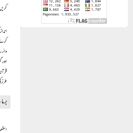
کریں
انداز
کرنے 
دائرے
اور گ
قرآن 
طرز ک
برما
استعم