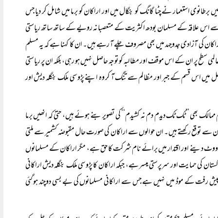
ں برطانوی استعمار نے چٹا گانگ کو بنگال میں اور اراکان کو برما میں شامل کر دیا جس
تب سے اس علاقہ کے مسلمان بودھ اکثریت کے متعصبانہ رویے کے ساتھ ساتھ ریاستی
اکان کی آزادی جدوجہد میں بھی مصروف چلے آ رہے ہیں۔ ان کا کہنا ہے کہ یہ مسلم
 سطح پر ان کے اس موقف اور مطالبہ کو توجہ حاصل نہیں ہو رہی، بلکہ ان پر ریاستی
حل میں اس قسم کے جبر اور مظالم سے تنگ آ کر وہ اپنے پڑوسی ملک بنگلہ دیش اور
ک بھی ’’ٹک ٹک دیدم دم نہ کشیدم‘‘ کی تصویر بنے ہوئے ہیں، حتیٰ کہ انھیں برما
سے توقع رکھتے ہیں۔ ان حوالوں سے اراکان کی صورت حال مقبوضہ کشمیر سے ملتی
یں ووٹ دینے اور اقتدار میں برائے نام شرکت کا حق ہے، مگر اراکان کے مسلمانوں
ستان کی حمایت اور سرپرستی میسر ہے، جبکہ اراکان کا پڑوسی ملک بنگلہ دیش اراکانی
ید پیش رفت کے موڈ میں نہیں ہے جس سے اراکانی مسلمانوں کی بے بسی دوچند ہو گئی