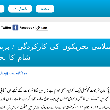
مجلہ
شمارے
لامی تحریکوں کی کارکردگی / برما
شام کا بح
مولانا ابوعمار زاہد ا
پاکستان شریعت کونسل ایک فکری و علمی فورم ہے جس میں نفاذ شریعت کے شعبے میں انتخابی س
مجھ میں آئے، اس کا علمی و عوامی حلقوں میں جب موقع ملے، اظہار کر دیا جاتا ہے۔ اس بار مدرسہ
کی زیر صدارت ۱۶۔۱۷ جون ۲۰۱۲ء کو منعقد ہونے والے دو روزہ اجلاس میں مختلف