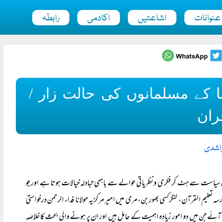
عنوانات
اشاعتیں
اکادمی
رابطہ
 کے مسلمانوں کی حالت زار /
ران
لراشدی
یاست سے ہٹ کر فکری و نظریاتی حوالے سے باہمی تبادلہ خیالات ہوتا ہے اور جو
 تعلیم القرآن، لنگرکسی بھوربن، مری میں امیر مرکزیہ مولانا فداء الرحمن درخواستی
 مسائل زیر بحث آئے جن میں دو امور زیادہ اہمیت کے حامل ہیں اور ان پر ہونے والی بحث کا خلاصہ