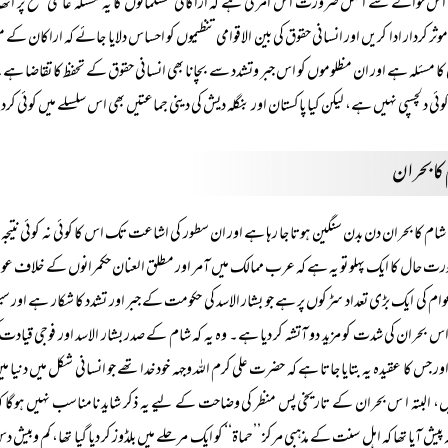
اس حوالے سے اصل ضرورت اس امر کی ہے کہ اراکانی مسلمانوں کا یہ مسئلہ عالمی سطح پر اٹ
وثر کردار ادا کریں اور انسانی حقوق کی بین الاقوامی تنظیموں کو احساس دلایا جائے کہ اراکان کے 
ی کا مسئلہ ہے اور ان مظلوموں کو اس جبر وتشدد سے بچانا بھی انسانی حقوق کے تحفظ کا تقاضا ہے۔ ظ
ئی دلچسپی نہیں ہے، لیکن کیا پاکستان اور بنگلہ دیش کی دینی جماعتیں بھی اس سلسلے میں کوئی کرد
کا بحران
شام کا بحران دن بدن سنگین ہوتا جا رہا ہے اور ان سطور کی اشاعت تک اس کا کوئی نہ کوئی نت
رت حال کا ایک پہلو تو یہ ہے کہ عرب ممالک میں آمر اور مطلق العنان حکمرانوں کے خلاف عوامی ا
وام کی ایک بڑی تعداد سڑکوں پر ہے جو بشار الاسد کی حکومت کے جبر اور تشدد کا شکار ہے اور
 بحران کی شدت کو مزید دو آتشہ کر دیا ہے۔ وہ یہ کہ شام کے صدر بشار الاسد اور فوجی قیادت ک
ر جس کا عقیدہ یہ بتایا جاتا ہے کہ حضرت علی کرم اللہ وجہہ خود خدا تھے جو انسانی شکل میں
یں، البتہ ا س بحران کے تاریخی پس منظر کی وضاحت کے لیے یہ ذکر شاید نامناسب نہیں ہوگا 
 پیش آیا تھا کہ اہل سنت کے مذہبی مرکز ’’حماۃ‘‘ کو ایک مرحلے میں بلڈوز کر دیا گیا تھا، کم وب