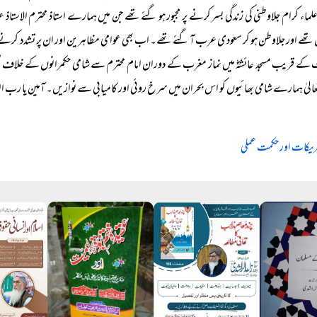
ماء کرام جلاوطنی کی زندگی بسر کرنے پر مجبور ہو گئے تھے جن میں ہمارے استاذ محترم الاستاذ ع
تھے اور جلاوطن ہو کر سعودی عرب آ گئے تھے۔ اب بھی عوامی مظاہرین اور ان پر تشدد کرنے والی 
کے قریب مسجد عائشہؓ میں نماز مغرب کے دوران امام محترم سے شامی حکمرانوں کے خلاف ’’قن
تعالیٰ ہمارے شامی بھائیوں کو اس بحران میں سرخ روئی اور کامیابی سے نوازیں۔ آمین یا رب ا
ریکات اور حکمت عملی