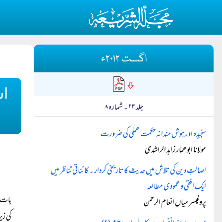
اگست ۲۰۱۲ء
اس
جلد ۲۳ ۔ شمارہ ۸
سنجیدہ اور ہوش مندانہ حکمت عملی کی ضرورت
مولانا ابوعمار زاہد الراشدی
اصالتِ دین کی تلاش میں حدیث کا تاریخی کردار ۔ کائناتی تناظر میں
ایک افقی و عمودی مطالعہ
بات س
پروفیسر میاں انعام الرحمن