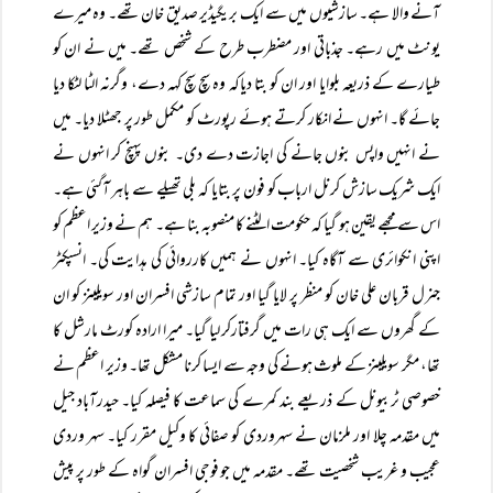
آنے والا ہے۔ سازشیوں میں سے ایک بریگیڈیر صدیق خان تھے۔ وہ میرے
یونٹ میں رہے۔ جذباتی اور مضطرب طرح کے شخص تھے۔ میں نے ان کو
طیارے کے ذریعہ بلوایا اور ان کو بتا دیاکہ وہ سچ سچ کہہ دے، وگرنہ الٹا لٹکا دیا
جائے گا۔ انہوں نے انکار کرتے ہوئے رپورٹ کو مکمل طور پر جھٹلا دیا۔ میں
نے انہیں واپس بنوں جانے کی اجازت دے دی۔ بنوں پہنچ کر انہوں نے
ایک شریک سازش کرنل ارباب کو فون پر بتایا کہ بلی تھیلے سے باہر آگئی ہے۔
اس سے مجھے یقین ہو گیا کہ حکومت الٹنے کا منصوبہ بنا ہے۔ ہم نے وزیر اعظم کو
اپنی انکوائری سے آگاہ کیا۔ انہوں نے ہمیں کارروائی کی ہدایت کی۔ انسپکٹر
جنرل قربان علی خان کو منظر پر لایا گیا اور تمام سازشی افسران اور سویلینز کو ان
کے گھروں سے ایک ہی رات میں گرفتارکر لیا گیا۔ میرا ارادہ کورٹ مارشل کا
تھا، مگر سویلینز کے ملوث ہونے کی وجہ سے ایسا کرنا مشکل تھا۔ وزیر اعظم نے
خصوصی ٹربیونل کے ذریعے بند کمرے کی سماعت کا فیصلہ کیا۔ حیدرآباد جیل
میں مقدمہ چلا اور ملزمان نے سہروردی کو صفائی کا وکیل مقرر کیا۔ سہر وردی
عجیب و غریب شخصیت تھے۔ مقدمہ میں جو فوجی افسران گواہ کے طور پر پیش