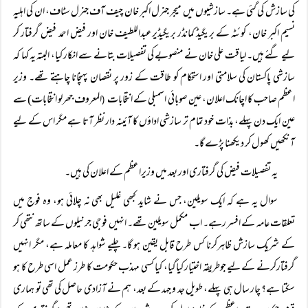
کی سازش کی گئی ہے۔ سازشیوں میں میجر جنرل اکبر خان چیف آف جنرل سٹاف، ان کی اہلیہ
نسیم اکبر خان، کوئٹہ کے بریگیڈ کمانڈر بریگیڈیرعبداللطیف خان اور فیض احمد فیض گرفتار کر
لیے گئے ہیں۔ لیاقت علی خان نے منصوبے کی تفصیلات بتانے سے انکار کیا، البتہ یہ کہا کہ
سازشی پاکستان کی سلامتی اور استحکام کو طاقت کے زور پر نقصان پہنچانا چاہتے تھے۔ وزیر
اعظم صاحب کا اچانک اعلان، عین صوبائی اسمبلی کے انتخابات
المعروف جھرلو انتخابات) سے
(
عین ایک دن پہلے، بذات خود تمام تر سازشی اداؤں کا آئینہ دار نظر آتا ہے مگر اس کے لیے
آنکھیں کھول کر دیکھنا پڑے گا۔
یہ تفصیلات فیض کی گرفتاری اور بعد میں وزیراعظم کے اعلان کی ہیں۔
سوال یہ ہے کہ ایک سویلین، جس نے شاید کبھی غلیل بھی نہ چلائی ہو، وہ فوج میں
تعلقات عامہ کے افسر رہے۔ اب مکمل سویلین تھے۔ انہیں فوجی جرنیلوں کے ساتھ نتھی کر
کے شریک سازش ظاہرکرنا کس طرح قابل یقین ہو گا۔ چلیے شواہد کا معاملہ ہے، مگر انہیں
گرفتارکرنے کے لیے جوطریقہ اختیار کیاگیا، کیا کسی مہذب حکومت کا طرز عمل اسی طرح کا ہو
سکتا ہے؟ چار سال ہی پہلے، طویل جد و جہد کے بعد، ہم نے آزادی حاصل کی تھی تو ہماری