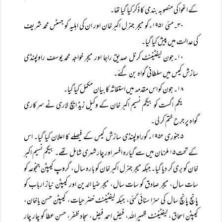
کے اغوا کی منصوبہ بندی کا ذکر کیا گیا تھا۔
۳۰۔مئی ۱۹۵۱ء کو میجر جنرل اکبر خان اور ان کی اہلیہ کو جسٹس محمد شریف
کی عدالت میں پیش کیا گیا۔
۱۰۔جون لیفٹیننٹ کرنل صدیق راجا اور میجر خواجہ محمد یوسف راولپنڈی
سازش کیس میں سلطانی گواہ بن گئے۔
۱۸۔ جون کو اس مقدمہ میں استغاثہ کا بیان مکمل کیا گیا۔
یکم اگست کو بیگم نسیم اکبر خان کے وکیل زیڈ ایچ لاری نے سرکاری
گواہ پر جرح ختم کر لی۔
۵ جنوری ۱۹۵۲ء کوراولپنڈی سازش کیس کے فیصلے کا اعلان کیا گیا۔ اس
کے تحت ۱۵ ملزمان میں سے گیارہ افسر اور چار شہری شامل تھے۔ بیگم نسیم اکبر
خان کو بری کر دیا گیا۔ جبکہ میجر جنرل اکبر خان کو بارہ سال، گروپ کیپٹن جنجوعہ کو
سات سال، میجر صادق کو سات سال، میجر ضیا الدین اور کیپٹن نیاز ارباب کو
پانچ پانچ سال کی سزا سنائی گئی، جبکہ لیفٹیننٹ خضر حیات، کیپٹن حسن یاخان،
کیپٹن اسحاق، لیفٹیننٹ ظہیر اللہ، فیض احمد فیض، سجاد ظفر، حسن عطا کو چار چار