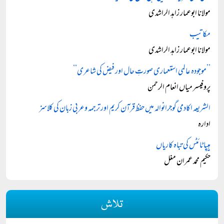
مولانا ابوعمار زاہد الراشدی
مکاتیب
مولانا ابوعمار زاہد الراشدی
’’موجودہ عالمی استعماری صورتِ حال اور فیض کی شاعری‘‘
پروفیسر میاں انعام الرحمن
الشریعہ اکادمی گوجرانوالہ میں حفظ قرآن کریم اور ترجمہ وعربی زبان کی کلاسز
ادارہ
ہیپا ٹائٹس کی تباہ کاریاں
حکیم محمد عمران مغل
تلاش