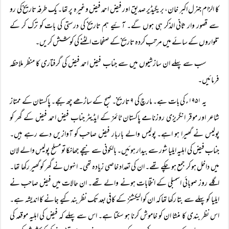
کا الزام جنرل اکبر خان، بریگیڈیر صدیق اور فیض احمد فیض وغیرہ پر تھا۔ یک طرفہ تاریخ کی رو
سے قصور وار ثانی الذکر ہی ہوں گے۔ آئیے ہم تاریخ کی درستی کی بات کو ترک کر کے
تلواروں کے سائے میں مرتب کردہ تاریخ کے صفحات الٹنے کی کوشش کریں۔
سب سے پہلے ان سازشیوں میں سے جناب فیض احمد فیض کی گرفتاری کا منظر ملاحظہ
فرمائیں۔
یہ ۱۹۵۱ء کی بات ہے۔ مارچ کی ۹ تاریخ۔ صبح کے ساڑھے چھ بجے۔ پاکستان کے ممتاز
شاعر اور موقر انگریزی روزنامے پاکستان ٹائمز کے ایڈیٹر جناب فیض احمد فیض کے گھر کو
پولیس نے گھیرا ہو اہے۔ پولیس والے باربار فیض صاحب کو آوازیں دے رہے ہیں۔
جناب فیض کی اہلیہ ایلیا شور سے بیدار ہوئیں۔ بالکونی سے نیچے جھانکا تو مسلح پولیس والے لان
میں داخل ہو کر جمع ہو چکے تھے۔ ان کی تعداد خاصی زیادہ تھی۔ انہوں نے گھر کو گھیر رکھا تھا۔
اگلے روز صوبائی اسمبلی کے انتخابات ہونے والے تھے۔ ان حالات میں فیض صاحب نے
ایلیا کو پہلے سے بتا رکھا تھاکہ ان کو الیکشنز کے کافی بعد تک نظر بند کیے جانے کا اندیشہ ہے۔
اس نظر بندی کا منشا ان کو خاموش کرنا ہو سکتا ہے۔ اس سے پہلے کہ فیض کی اہلیہ موقعہ کی