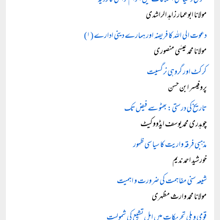
فکری و سیاسی اختلافات میں الزام تراشی کا رویہ
مولانا ابوعمار زاہد الراشدی
دعوت الی اللہ کا فریضہ اور ہمارے دینی ادارے (۱)
مولانا محمد عیسٰی منصوری
کرکٹ اور گروہی نرگسیت
پروفیسر ابن حسن
تاریخ کی درستی: بھٹو سے فیض تک
چوہدری محمد یوسف ایڈووکیٹ
مذہبی فرقہ واریت کا سیاسی ظہور
خورشید احمد ندیم
شیعہ سنی مفاہمت کی ضرورت و اہمیت
مولانا محمد وارث مظہری
قومی و ملی تحریکات میں اہل تشیع کی شمولیت