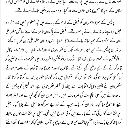
صورت حال کے بارے میں کچھ بتا سکے، سپاہیوں نے دروازہ توڑنے کی کوشش کی اور
مکان کے اوپر کا صحن پولیس والوں سے بھر گیا۔ وہ سب بندوقیں تانے ہوئے تھے۔
پولیس کے موجود افسران کو فیض کے جرم کے بارے میں کچھ معلوم نہیں تھا، مگر وہ
فیض کو اپنے ساتھ لے جانے پر مصر تھے۔ فیض نے پاکستان ٹائمز کے اپنے ساتھی مظہر علی
خان کے مشورہ کے بغیر ساتھ جانے سے انکار کردیا۔ اسی دوران مظہر علی خان گھر پر آگئے۔
ساتھ ہی پولیس نے غیر معینہ عرصے تک کی نظر بندی کا وارنٹ دکھایا۔ یہ وارنٹ بنگال
ریگولیشن کے تحت جاری شدہ تھا۔ مذکورہ ریگو لیشن انگریز دور میں حکومت کے مخالفین کو
قابو کرنے کے لیے وضع کیے گئے تھے۔ قانون کالعدم ہو چکاتھا۔ قانون کے کالعدم ہونے
کی کسی کوکیاپروا ہو گی۔منشا تو اس کو استعمال میں لاکر فوری طور پر بندے کو قابو کرنا تھا۔
مظہرخان نے یقین دلایاکہ انتخابات سے پہلے کی مختصر نظر بندی ہے، لہٰذا فیض کو پولیس کے
ساتھ جانے میں کسی ہچکچاہٹ کی ضرورت نہیں۔ اس طرح ان کو کچھ کپڑے اور بستر ہمراہ
لینے کا موقع دیا گیا۔ پھر ان کو ایک جیپ کے ذریعے سرگودھا جیل لے جایا گیا۔ جیل
سپرنٹنڈنٹ کو ان کی آمد کے بارے میں کوئی اطلاع نہیں تھی۔ جیل سپرنٹنڈنٹ فون پر رابطہ
کررہاتھا کہ یکا یک وزیراعظم لیاقت علی خان نے ریڈیو پر آکریہ اعلان کیاکہ حکومت کا تختہ الٹنے