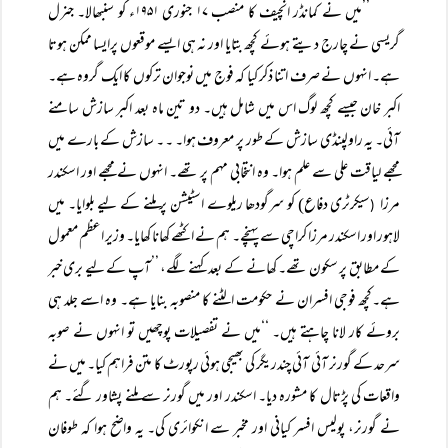
’’میں نے کمانڈر انچیف کا منصب ۱۷ جنوری ۱۹۵۱ء کو سنبھالا۔ جنرل
گریسی نے چارج دیتے ہوئے کچھ بتایا اور نہ ہی ایسے موقعوں پرایسا ممکن ہوتا
ہے۔ انہوں نے صرف اتنا ذکر کیا کہ فوج میں نوجوان ترکوں کا ایک گروہ ہے۔
اکبر خان جیسے کچھ لوگ اس میں شامل ہیں۔ دو تین ماہ بعد اکبر سازش سامنے
آئی۔ یہ راولپنڈی سازش کے طور پر معروف ہوا۔ ۔ ۔ سازش کے بارے میں
مجھے لیاقت علی سے علم ہوا۔ وہ انتخابی مہم پر تھے۔ انہوں نے مجھے اور اسکندر
مرزا
سیکرٹری دفاع) کو سرگودھا ریلوے اسٹیشن پر ملنے کے لیے بلوایا۔ میں
(
لاہور اور اسکندر مرزا کراچی سے پہنچے۔ ہم نے اکٹھے کھانا کھایا۔ وزیر اعظم معمول
کے مطابق پر سکون تھے۔ کھانے کے بعد کہنے لگے، ’’آپ کے لیے بری خبر
ہے۔کچھ فوجی افسران نے حکومت الٹنے کا منصوبہ بنایا ہے۔ وہ اسے جلد ہی
بروئے کار لانا چاہتے ہیں۔ ‘‘میں نے تفصیلات پوچھیں تو انہوں نے صوبہ
سرحد کے گورنر آئی آئی چندریگر کی بھیجی ہوئی رپورٹ کا متن فراہم کیا۔ میں نے
واقعات کی پڑتال کا مشورہ دیا۔ اسکندر اور میں گورنر سے ملنے پشاور گئے۔ ہم
نے گورنر، پولیس افسر کیانی اور مخبر سے انکوائری کی۔ یہ واضح ہوا کہ طوفان