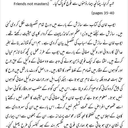
تہیہ کر لیا۔ چنانچہ بیمار ذہنوں سے فوج کو پاک کیا۔‘‘
(Friends not masters
pages 35-40)
ایوب خان کی کتاب سے سازش کے بارے میں درج تمام تفصیلات نقل کر دی گئی
ہیں۔ سازش سے نبٹنے میں وزیر اعظم اور کمانڈر چیف کے کردار کلیدی حیثیت رکھتے تھے۔
ایوب خان نے سازش کے اسباب کی تفصیل بیان کر دی ہے۔ ہم اس کو متنازعہ بنائے بغیر
عدالتی کارروائی اور وکیل صفائی کے بارے میں ایوب کے طرز عمل پر کچھ کہنا لازم خیال
کرتے ہیں۔ لگتا ہے کہ ایک فوجی ذہن ہونے کی وجہ سے وہ صفائی کے وکیل کے حق جرح
اور گواہوں کے وقار میں تصادم کے غلط تصور کا شکار ہیں۔ در اصل کورٹ مارشل میں جرح کا
حق بہت محدود بلکہ برائے نام ہی ہوتا ہے، جبکہ ایک اہل اور جرات مند وکیل صفائی گواہوں
کی پیش کردہ کہانی کو ادھیڑ کر رکھ دیتا ہے۔ اس میں کسی گواہ کے منصب اور وقار کا کوئی سوال
نہیں ہوتا۔ معلوم ہوتا ہے کہ ایوب خان وکیل صفائی کی اس حیثیت کا شعور نہیں رکھتے یا
اسے مخصوص اغراض کے تحت تسلیم نہیں کرتے۔ اس بارے میں ان کی سہروردی سے
کابینہ کے اجلاس میں گفتگو کا لہجہ کتنا رعونت پسندانہ ہے۔ ان کے جملوں سے اس بیماری
کی نشان دہی ہو جاتی ہے جو ہماری فوج میں تقسیم ہند کے بعد کینسر کی طرح پھیل گئی۔