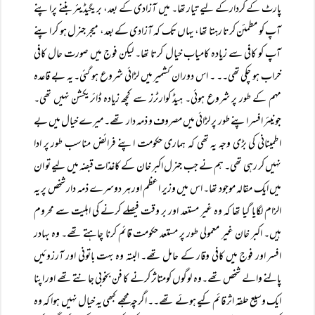
پارٹ کے کردارکے لیے تیار تھا۔ میں آزادی کے بعد، بریگیڈیئر بننے پراپنے
آپ کو مطمئن کرتا رہتا تھا، یہاں تک کہ آزادی کے بعد، میجر جنرل ہو کر اپنے
آپ کو کافی سے زیادہ کامیاب خیال کرتا تھا۔ لیکن فوج میں صورت حال کافی
خراب ہو چکی تھی۔۔ ۔ اس دوران کشمیر میں لڑائی شروع ہو گئی۔ یہ بے قاعدہ
مہم کے طور پر شروع ہوئی۔ ہیڈ کوارٹرز سے کچھ زیادہ ڈائریکشن نہیں تھی۔
جونیئر افسر اپنے طور پر لڑائی میں مصروف و ذمہ دار تھے۔ میرے خیال میں بے
اطمینانی کی بڑی وجہ یہ تھی کہ ہماری حکومت اپنے فرائض مناسب طور پر ادا
نہیں کر رہی تھی۔ ہم نے جب جنرل اکبر خان کے کاغذات قبضہ میں لیے تو ان
میں ایک مقالہ موجود تھا۔ اس میں وزیر اعظم اور ہر دوسرے ذمہ دار شخص پر یہ
الزام لگایا گیا تھا کہ وہ غیر مستعد اور بر وقت فیصلے کرنے کی اہلیت سے محروم
ہیں۔ اکبر خان غیر معمولی طور پر مستعد حکومت قائم کرنا چاہتے تھے۔ وہ بہادر
افسر اور فوج میں کافی وقار کے حامل تھے۔ البتہ وہ بہت باتونی اور آرزوئیں
پالنے والے شخص تھے۔وہ لوگوں کومتاثر کرنے کا فن بخوبی جانتے تھے اور اپنا
ایک وسیع حلقہ اثر قائم کیے ہوئے تھے۔۔ اگرچہ مجھے کبھی یہ خیال نہیں ہوا کہ وہ