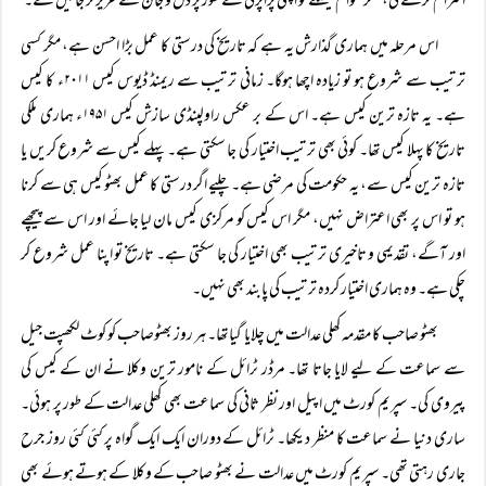
احترام کرے گی، مگر عوام فیصلے کو اپنی پراپرٹی کے طور پر دل و جان سے عزیز تر جانیں گے۔
اس مرحلہ میں ہماری گذارش یہ ہے کہ تاریخ کی درستی کا عمل بڑا احسن ہے، مگر کسی
ترتیب سے شروع ہو تو زیادہ اچھا ہوگا۔ زمانی ترتیب سے ریمنڈ ڈیوس کیس ۲۰۱۱ء کا کیس
ہے۔ یہ تازہ ترین کیس ہے۔ اس کے بر عکس راولپنڈی سازش کیس ۱۹۵۱ء ہماری ملکی
تاریخ کا پہلا کیس تھا۔ کوئی بھی ترتیب اختیار کی جا سکتی ہے۔ پہلے کیس سے شروع کریں یا
تازہ ترین کیس سے، یہ حکومت کی مرضی ہے۔ چلیے اگر درستی کا عمل بھٹو کیس ہی سے کرنا
ہو تو اس پر بھی اعتراض نہیں، مگر اس کیس کو مرکزی کیس مان لیا جائے اور اس سے پیچھے
اور آگے، تقدیمی و تاخیری ترتیب بھی اختیار کی جا سکتی ہے۔ تاریخ تو اپنا عمل شروع کر
چکی ہے۔ وہ ہماری اختیار کردہ ترتیب کی پابند بھی نہیں۔
بھٹو صاحب کا مقدمہ کھلی عدالت میں چلایا گیاتھا۔ ہر روز بھٹوصاحب کو کوٹ لکھپت جیل
سے سماعت کے لیے لایا جاتا تھا۔ مرڈر ٹرائل کے نامور ترین وکلا نے ان کے کیس کی
پیروی کی۔ سپریم کورٹ میں اپیل اور نظر ثانی کی سماعت بھی کھلی عدالت کے طور پر ہوئی۔
ساری دنیا نے سماعت کا منظر دیکھا۔ ٹرائل کے دوران ایک ایک گواہ پر کئی کئی روز جرح
جاری رہتی تھی۔ سپریم کورٹ میں عدالت نے بھٹو صاحب کے وکلا کے ہوتے ہوئے بھی