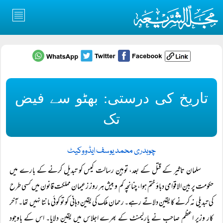
تاریخ کی درستی: بھٹو سے فیض
تک
چوہدری محمد یوسف ایڈووکیٹ
سلمان تاثیر کے قتل کے بعد، توہین رسالت کیس کو تبدیل کرنے کے بارے میں
حکومت پر بین الاقوامی دباؤ ختم ہوا، چنانچہ کم و بیش ہر روز زعیمان مملکت قانون میں کسی طرح
کی تبدیلی نہ کرنے کا یقین دلاتے رہے۔ رحمان ملک کی یقین دہانی کو تو کوئی مانتا نہیں تھا۔ آخر
کار وزیر اعظم صاحب نے پارلیمنٹ کے بھرے اجلاس میں یقین دلایا۔ اس کے باوجود