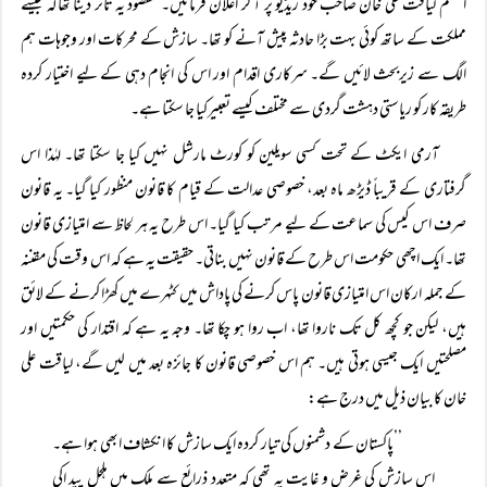
اعظم لیاقت علی خان صاحب خود ریڈیو پر آ کر اعلان فرمائیں۔ مقصود یہ تاثر دینا تھاکہ جیسے
مملکت کے ساتھ کوئی بہت بڑا حادثہ پیش آنے کو تھا۔ سازش کے محرکات اور وجوہات ہم
الگ سے زیربحث لائیں گے۔ سرکاری اقدام اور اس کی انجام دہی کے لیے اختیار کردہ
طریقہ کار کو ریاستی دہشت گردی سے مختلف کیسے تعبیرکیا جا سکتا ہے۔
آرمی ایکٹ کے تحت کسی سویلین کو کورٹ مارشل نہیں کیا جا سکتا تھا۔ لہٰذا اس
گرفتاری کے قریباً ڈیڑھ ماہ بعد، خصوصی عدالت کے قیام کا قانون منظور کیا گیا۔ یہ قانون
صرف اس کیس کی سماعت کے لیے مر تب کیا گیا۔ اس طرح یہ ہر لحاظ سے امتیازی قانون
تھا۔ ایک اچھی حکومت اس طرح کے قانون نہیں بناتی۔ حقیقت یہ ہے کہ اس وقت کی مقننہ
کے جملہ ارکان اس امتیازی قانون پاس کرنے کی پاداش میں کٹہرے میں کھڑا کرنے کے لائق
ہیں، لیکن جو کچھ کل تک ناروا تھا، اب روا ہو چکا تھا۔ وجہ یہ ہے کہ اقتدار کی حکمتیں اور
مصلحتیں ایک جیسی ہوتی ہیں۔ ہم اس خصوصی قانون کا جائزہ بعد میں لیں گے، لیاقت علی
خان کا بیان ذیل میں درج ہے:
’’پاکستان کے دشمنوں کی تیار کردہ ایک سازش کا انکشاف ابھی ہوا ہے۔
اس سازش کی غرض و غایت یہ تھی کہ متعدد ذرائع سے ملک میں ہلچل پید اکی