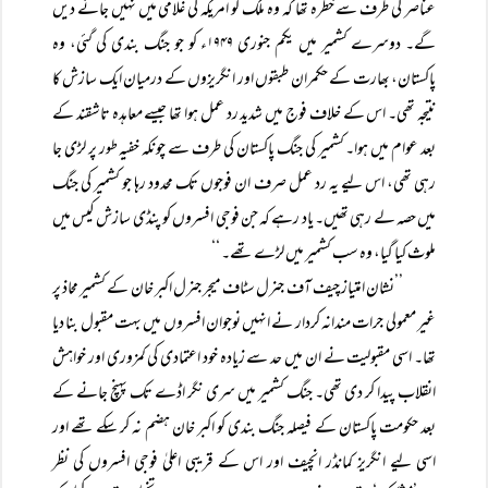
عناصر کی طرف سے خطرہ تھا کہ وہ ملک کو امریکہ کی غلامی میں نہیں جانے دیں
گے۔ دوسرے کشمیر میں یکم جنوری ۱۹۴۹ء کو جو جنگ بندی کی گئی، وہ
پاکستان، بھارت کے حکمران طبقوں اور انگریزوں کے درمیان ایک سازش کا
نتیجہ تھی۔ اس کے خلاف فوج میں شدید رد عمل ہوا تھا جیسے معاہدہ تاشقند کے
بعد عوام میں ہوا۔ کشمیر کی جنگ پاکستان کی طرف سے چونکہ خفیہ طور پر لڑی جا
رہی تھی، اس لیے یہ رد عمل صرف ان فوجوں تک محدود رہا جو کشمیر کی جنگ
میں حصہ لے رہی تھیں۔ یاد رہے کہ جن فوجی افسروں کو پنڈی سازش کیس میں
ملوث کیا گیا، وہ سب کشمیر میں لڑے تھے۔ ‘‘
’’نشان امتیاز چیف آف جنرل سٹاف میجر جنرل اکبر خان کے کشمیر محاذ پر
غیر معمولی جرات مندانہ کردار نے انہیں نوجوان افسروں میں بہت مقبول بنا دیا
تھا۔ اسی مقبولیت نے ان میں حد سے زیادہ خود اعتمادی کی کمزوری اور خواہش
انقلاب پیدا کر دی تھی۔ جنگ کشمیر میں سری نگر اڈے تک پہنچ جانے کے
بعد حکومت پاکستان کے فیصلہ جنگ بندی کو اکبر خان ہضم نہ کر سکے تھے اور
اسی لیے انگریز کمانڈر انچیف اور اس کے قریبی اعلیٰ فوجی افسروں کی نظر