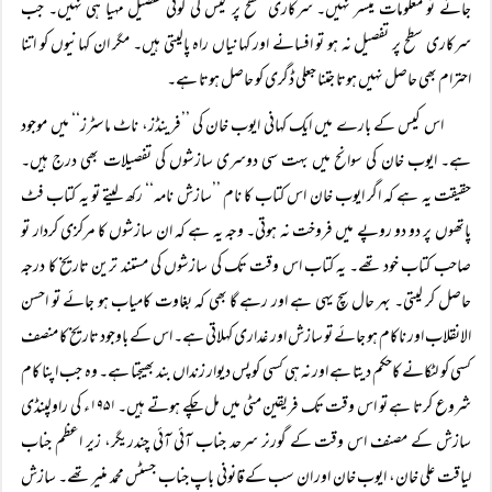
جائے تو معلومات میسر نہیں۔ سرکاری سطح پر کیس کی کوئی تفصیل مہیا ہی نہیں۔ جب
سرکاری سطح پر تفصیل نہ ہو تو افسانے اور کہانیاں راہ پالیتی ہیں۔ مگر ان کہانیوں کو اتنا
احترام بھی حاصل نہیں ہوتا جتنا جعلی ڈگری کو حاصل ہوتا ہے۔
اس کیس کے بارے میں ایک کہانی ایوب خان کی ’’فرینڈز، ناٹ ماسٹرز‘‘ میں موجود
ہے۔ ایوب خان کی سوانح میں بہت سی دوسری سازشوں کی تفصیلات بھی درج ہیں۔
حقیقت یہ ہے کہ اگر ایوب خان اس کتاب کا نام ’’سازش نامہ‘‘ رکھ لیتے تو یہ کتاب فٹ
پاتھوں پر دو دو روپے میں فروخت نہ ہوتی۔ وجہ یہ ہے کہ ان سازشوں کا مرکزی کردار تو
صاحب کتاب خود تھے۔ یہ کتاب اس وقت تک کی سازشوں کی مستند ترین تاریخ کا درجہ
حاصل کر لیتی۔ بہر حال سچ یہی ہے اور رہے گا بھی کہ بغاوت کامیاب ہو جائے تو احسن
الانقلاب اور ناکام ہو جائے تو سازش اور غداری کہلاتی ہے۔ اس کے باوجود تاریخ کا منصف
کسی کو لٹکانے کاحکم دیتا ہے اور نہ ہی کسی کو پس دیوار زنداں بند بھیجتا ہے۔ وہ جب اپنا کام
شروع کرتا ہے تو اس وقت تک فریقین مٹی میں مل چکے ہوتے ہیں۔ ۱۹۵۱ء کی راولپنڈی
سازش کے مصنف اس وقت کے گورنر سرحد جناب آئی آئی چندریگر، زیر اعظم جناب
لیاقت علی خان، ایوب خان اور ان سب کے قانونی باپ جناب جسٹس محمد منیر تھے۔ سازش