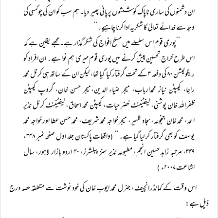
ان دشمنوں کی ساری ناپاک کوششوں پرپانی پھیر دیا۔ ہم سب کو ان کی چوکسی کی
وجہ سے خدائے تعالیٰ کا شکریہ ادا کرنا چاہیے۔‘‘
’’پوری قوم اس سلسلے میں مسلح افواج کی شکر گذار ہے۔ مجھے یقین ہے کہ
اس طرح خراج تحسین پیش کرنے میں پوری قوم میری ہم نوا ہے۔ ان افراد کو
ریگولیشن ۸۰ کی دفعہ ۳ کے تحت گرفتار کیا گیا تھا، لیکن ان کے ساتھ ہی کرنل محمد
راجا، کیپٹن نیاز محمدارباب، میجر ضیاء الدین،میجر حسن خان، گروپ کیپٹن
ظفراللہ خان پوشنی، لیفٹیننٹ خضر حیات، کیپٹن محمد اسحاق، لیفٹیننٹ کرنل نذیر
احمد، محمد خان جنجوعہ، سجاد ظہیر، میجر خواجہ محمد شریف، محمد حسن عطا اور خواجہ محمد
یوسف کو بھی گرفتار کر لیا گیا ہے۔‘‘
واقعات پاکستان جلد اول صفحہ نمبر ۳۴۸،
(
۳۴۹، مرتبہ زاہد حسین انجم، مطبوعہ نذیر سنز پبلشرز، ۴۰ اردو بازار لاہور، سال
اشاعت ۲۰۰۷ء
)
اس وقت کے کمانڈر انچیف، جنرل محمد ایوب خان کی خود نوشت سے متعلقہ حصہ درج
ذیل ہے: