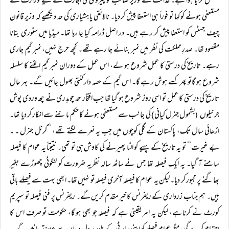
معطل کرایا ہوا ہے۔ عدالت نے وزیر صاحب کو پیروی کی اجازت کے لیے وزارت سے
مستعفی ہونے کو کہا تو فوراً ہی استعفا پیش کر دیا۔ نالائقی یا ہشیاری کی حد دیکھیے کہ وزیر قانون
چیف جسٹس کو استعفا پیش کر رہے ہیں۔ در اصل ڈرامہ کیا جا رہا تھا۔ میڈیا میں سٹوری بنانا
مقصود تھا۔ صدرِ مملکت کی نظر میں نمبر بنائے جا رہے تھے۔ کچھ حرج نہیں، نمبر گیم جاری
رہے۔ تاریخ کی درستی کا عمل شروع ہو لے، اس عمل کے دوران نمبر گیم الٹنے کا سلسلہ
شروع ہو گاتو پھر کسے ہوش رہے گا۔ اس گیم کے حصہ دار کنتی بھول جائیں گے۔ بہر حال
تاریخ کی درستی کا عمل تو اسی روز شروع ہو گیا تھا جب افتخار حمد چوہدری نے چھ وردی پوش
جرنیلوں
بشمول جنرل کیانی) کی جانب سے مستعفی ہونے کا حکم ماننے سے انکار کر دیا تھا۔
(
اڑھائی سال تک، پاکستان کے گلی کوچوں میں جب یہ نعرے لگتے تھے، ’’کرنل جنرل ۔ ۔
بے غیرت‘‘ تو یہ تاریخ کے پہیے کو الٹا پھیرنے کی کاوش ہی تو تھی۔ نتیجتاً یہ عوام کا فیصلہ
سامنے آ گیا۔ یہ ایک فیصلہ تھا جس نے ساٹھ سالہ نظریہ ضرورت کو لنگوٹی چھوڑے بغیر
بھاگنے پر مجبور کر دیا۔ لیکن یہ عوام کا فیصلہ آخری فیصلہ تو نہیں تھا۔ ابھی بہت سے فیصلے باقی
ہیں۔ ہم جناب زرداری کے ریفرنس کا خیر مقدم کریں گے۔ ریفرنس پر فنی فیصلہ تو سپریم
کورٹ نے کرناہے، لیکن یہ امر یقینی ہے کہ فیصلہ جو بھی ہو گا، حکومت تو صرف اس کا