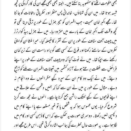
کبھی حکومت الٹنے کا منصوبہ بنا سکتے ہیں۔ البتہ کبھی کبھی مجھے ان کی کار کردگی پر کچھ
شبہہ ہوتا تھا۔ میں ان کی تمناؤں، خاندانی پس منظر اور نظریاتی رجحانات کو جانتا
تھا۔ مجھے اکبر خان سمیت، جب افسران کو میجر جنرل کے طور پر ترقی دینا تھی تو
کچھ وقت تک اکبر خان کے بارے میں متردد رہا۔ میں نے جنرل ہیڈ کوارٹرز
میں چیف آف سٹاف کے طور پر ان کے تقرر کا فیصلہ کیا۔ میرا منشا ان کو اپنی
نظروں کے سامنے رکھنا اور فوج کے کسی حصے کو براہ راست ان کے زیر کمان
رکھنے سے بچنا تھا۔ میں نے نوٹ کیا کہ وہ چیف آف سٹاف کے طور پر اپنے
فرائض سے غفلت برتتے ہوئے آزاد کشمیر میں تعینات افسران سے ملنے کو ترجیح
دیتے۔ میں نے ایک دو کام ان کے سپرد کیے مگر انہوں نے وہ انجام نہ
دیے۔ مثال کے طور پر میں نے ان سے کہا کہ ہمیں دشمن کے علاقے میں
اپنے فوجیوں کے کیے خشک راشن جمع کرنا چاہیے۔ انہوں نے مجھ سے گریز
شروع کر دیا۔ یوں محسوس ہوا کہ یہ شخص یا تو غیر مستعد ہے یا اپنے کام میں
دلچسپی نہیں رکھتا۔ دوسری صورت یہ ممکن ہے کہ اس کا ذہن کسی اور کام میں
لگا ہوا ہے۔ یہ صورت حال خطرے کی جانب اشارہ کرتی تھی۔ اس طرح مجھے اور