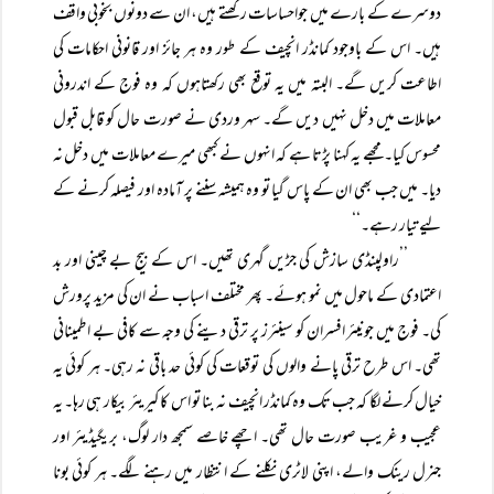
دوسرے کے بارے میں جواحساسات رکھتے ہیں، ان سے دونوں بخوبی واقف
ہیں۔ اس کے باوجود کمانڈر انچیف کے طور وہ ہر جائز اور قانونی احکامات کی
اطاعت کریں گے۔ البتہ میں یہ توقع بھی رکھتاہوں کہ وہ فوج کے اندرونی
معاملات میں دخل نہیں دیں گے۔ سہر وردی نے صورت حال کو قابل قبول
محسوس کیا۔ مجھے یہ کہنا پڑتا ہے کہ انہوں نے کبھی میرے معاملات میں دخل نہ
دیا۔ میں جب بھی ان کے پاس گیا تو وہ ہمیشہ سننے پر آمادہ اور فیصلہ کرنے کے
لیے تیار رہے۔‘‘
’’راولپنڈی سازش کی جڑیں گہری تھیں۔ اس کے بیج بے چینی اور بد
اعتمادی کے ماحول میں نمو ہوئے۔ پھر مختلف اسباب نے ان کی مزید پرورش
کی۔ فوج میں جونیئر افسران کو سینئرز پر ترقی دینے کی وجہ سے کافی بے اطمینانی
تھی۔ اس طرح ترقی پانے والوں کی توقعات کی کوئی حد باقی نہ رہی۔ ہر کوئی یہ
خیال کرنے لگا کہ جب تک وہ کمانڈر انچیف نہ بنا تو اس کا کیریئر بیکار ہی رہا۔ یہ
عجیب و غریب صورت حال تھی۔ اچھے خاصے سمجھ دار لوگ، بریگیڈیئر اور
جنرل رینک والے، اپنی لاٹری نکلنے کے انتظار میں رہنے لگے۔ ہر کوئی بونا