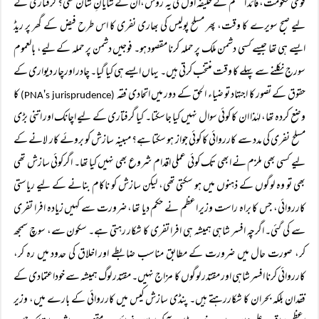
قومی حکومت، قائد اعظم کے خلیفہ اول کی یہ روش،ان کے شایانِ شان تھی؟ گرفتاری کے
لیے صبح سویرے کا وقت، پھر مسلح پولیس کی بھاری نفری کا اس طرح فیض کے گھر پر ریڈ
ایسے ہی تھا جیسے کسی دشمن ملک پر حملہ کرنا مقصود ہو۔ فوجیں دشمن پر حملہ کے لیے، بالعموم
سورج نکلنے سے پہلے کا وقت منتخب کرتی ہیں۔ یہاں ایسے ہی کیا گیا۔ چادر اورچار دیواری کے
حقوق کے تصور کا اجتہاد تو ضیاء الحق کے دور میں اتحادی فقہ
'
کا
s jurisprudence)
(PNA
وضع کردہ تھا، لہٰذا ان کا کوئی سوال نہیں کیا جاسکتا۔ کیا گرفتاری کے لیے اچانک اور اتنی بڑی
مسلح نفری کی مدد سے کارروائی کا کوئی جواز ہو سکتا ہے؟ مبینہ سازش کو بروئے کار لانے کے
لیے کسی بھی ملزم نے ابھی تک کوئی عملی اقدام شروع بھی نہیں کیا تھا۔ اگرکوئی سازش تھی
بھی تو وہ لوگوں کے ذہنوں میں ہو سکتی تھی، لیکن سازش کو ناکام بنانے کے لیے ریاستی
کارروائی، جس کا براہ راست وزیر اعظم نے حکم دیا تھا، ضرورت سے کہیں زیادہ افرا تفری
سے کی گئی۔ اگرچہ افسر شاہی ہمیشہ ہی افرا تفری کا شکار رہتی ہے۔ سکون سے، سوچ سمجھ
کر، صورت حال میں ضرورت کے مطابق مناسب ضابطے اور اخلاق کی حدود میں رہ کر،
کارروائی کرنا افسر شاہی اور مقتدر لوگوں کا مزاج نہیں۔ مقتدر لوگ ہمیشہ سے خوداعتمادی کے
فقدان بلکہ بحران کا شکاررہتے ہیں۔ پنڈی سازش کیس میں کارروائی کے بارے میں، وزیر