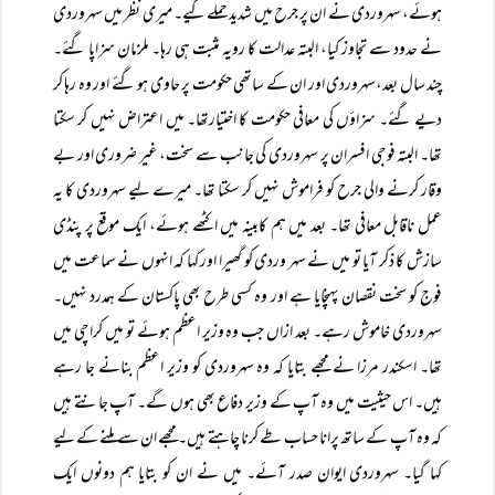
ہوئے، سہروردی نے ان پر جرح میں شدید حملے کیے۔ میری نظر میں سہروردی
نے حدود سے تجاوز کیا، البتہ عدالت کا رویہ مثبت ہی رہا۔ ملزمان سزاپا گئے۔
چند سال بعد،سہروردی اور ان کے ساتھی حکومت پر حاوی ہو گئے اور وہ رہا کر
دیے گئے۔ سزاؤں کی معافی حکومت کا اختیارتھا۔ میں اعتراض نہیں کر سکتا
تھا۔ البتہ فوجی افسران پر سہروردی کی جانب سے سخت، غیر ضروری اور بے
وقار کرنے والی جرح کو فراموش نہیں کر سکتا تھا۔ میرے لیے سہروردی کا یہ
عمل ناقابل معافی تھا۔ بعد میں ہم کابینہ میں اکٹھے ہوئے، ایک موقع پر پنڈی
سازش کا ذکر آیا تو میں نے سہر وردی کو گھیرا اور کہا کہ انہوں نے سماعت میں
فوج کو سخت نقصان پہنچایا ہے اور وہ کسی طرح بھی پاکستان کے ہمدرد نہیں۔
سہروردی خاموش رہے۔ بعد ازاں جب وہ وزیر اعظم ہوئے تو میں کراچی میں
تھا۔ اسکندر مرزا نے مجھے بتایا کہ وہ سہروردی کو وزیر اعظم بنانے جا رہے
ہیں۔ اس حیثیت میں وہ آپ کے وزیر دفاع بھی ہوں گے۔ آپ جانتے ہیں
کہ وہ آپ کے ساتھ پرانا حساب طے کرنا چاہتے ہیں۔ مجھے ان سے ملنے کے لیے
کہا گیا۔ سہروردی ایوان صدر آئے۔ میں نے ان کو بتایا ہم دونوں ایک