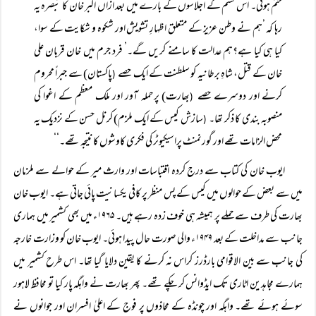
ختم ہوئی۔ اس قسم کے اجلاسوں کے بارے میں بعد ازاں اکبر خان کا تبصرہ یہ
رہا کہ ’ہم نے وطن عزیز کے متعلق اظہارِ تشویش اور شکوہ و شکایت کے سوا،
کیا ہی کیا ہے؟ہم عدالت کا سامنے کریں گے۔’ فرد جرم میں خان قربان علی
خان کے قتل، شاہِ برطانیہ کو سلطنت کے ایک حصے
پاکستان) سے جبراً محروم
(
کرنے اور دوسرے حصے
بھارت) پرحملہ آور اور ملک معظم کے اغوا کی
(
منصوبہ بندی کا ذکر تھا۔
سازش کیس کے ایک ملزم) کرنل حسن کے نزدیک یہ
(
محض الزامات تھے اور گورنمنٹ پراسیکیوٹر کی فکری کاوشوں کا نتیجہ تھے۔‘‘
ایوب خان کی کتاب سے درج کردہ اقتباسات اور وارث میر کے حوالے سے ملزمان
میں سے بعض کے حوالوں میں کیس کے پس منظر پر کافی یکسانیت پائی جاتی ہے۔ ایوب خان
بھارت کی طرف سے حملے پر ہمیشہ ہی خوف زدہ رہے ہیں۔ ۱۹۶۵ء میں بھی کشمیر میں ہماری
جانب سے مداخلت کے بعد ۱۹۴۹ء والی صورت حال پیدا ہوئی۔ ایوب خان کو وزارت خارجہ
کی جانب سے بین الاقوامی بارڈرز کراس نہ کرنے کا یقین دلایا گیا تھا۔ اس طرح کشمیر میں
ہمارے مجاہدین اٹاری تک ایڈوانس کر چکے تھے۔ پھر بھارت نے واہگہ پار کیا تو محافظ لاہور
سوئے ہوئے تھے۔ واہگہ اور چونڈہ کے محاذوں پر فوج کے اعلیٰ افسران اور جوانوں نے