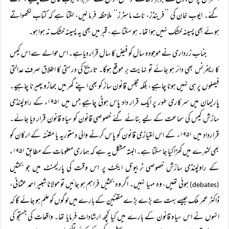
افسران پر فن جرح کے جوہر دکھائے تو مسلح افواج کے سربراہ ایوب خان کے پسینے چھوٹ
گئے۔ ایوب خان کی ’’فرینڈز، ناٹ ماسٹرز‘‘ ملاحظہ فرما لیں، لگتا ہے کہ کتاب لکھواتے
ہوئے بھی پسینہ خشک نہیں ہوا تھا۔ ہو سکتا ہے، قبر میں بھی یہ پسینہ خشک نہ ہوا ہو۔
جناب زرداری نے موجودہ سال کو فیض کا سال قرار دیاہے۔ اس حوالے سے اس کیس
کا ریفرنس بھی دائر ہو جائے تو نہایت بر موقع ہوگا۔ تاریخ کی درستی کا اطلاق صرف عدالتی
فیصلوں پر ہی نہیں ہونا چاہیے، بلکہ مجلس قانون ساز کو بھی اپنے گھر میں جھاڑو پھیرنا چاہیے۔
پارلیمان میں سرکاری طور پر ایک قرار داد پاس ہونی چاہیے جس میں ۱۹۵۱ء کے راولپنڈی
سازش کیس کی سماعت کے لیے بنائے گئے خصوصی قانون کو سیاہ قانون قرار دیا جائے۔
قرارداد میں ۱۹۵۱ء کے اس امتیازی قانون کو پاس کرنے والی دستوریہ یا مقننہ کے ارکان کو
بھی کٹہرے میں کھڑا کیا جا سکتا ہے۔ البتہ مشکل یہ ہے کہ ہماری معلومات کے مطابق ۱۹۵۱ء
کے راولپنڈی سازش خصوصی ٹربیونل ایکٹ پر اس وقت کی پارلیمنٹ میں جو بحثیں
ہوئی تھیں، وہ مہیا نہیں۔ اگر وہ بحثیں فراہم ہو جائیں تو مولانا شبیر احمد عثمانی،
(debates)
ڈاکٹر عمر ملک جیسے بہت سے بڑے بڑے مقننین کے بارے میں لوگوں کو علم ہو جائے گا کہ
انہوں نے اس سیاہ قانون کے بارے میں کیا کچھ ارشادات فرمایا تھا۔ واقعات کی جستجو کی