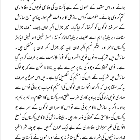
جائے اور اس مقصد کے حصول کے لیے پاکستان کی دفاعی فوجوں کی وفا داری
ختم کر دی جائے۔ حکومت کو اس سازش کا بر وقت علم ہوا۔ چنانچہ آج سازش
کے سرغنہ لوگوں کو گرفتار کر لیاگیا۔ میجر جنرل اکبر خان چیف آف جنرل
سٹاف، بریگیڈیر ایم اے لطیف بریگیڈ کمانڈر کوئٹہ، مسٹر فیض احمد فیض ایڈیٹر
پاکستان ٹائمز اور بیگم نسیم اکبر خان اہلیہ میجر جنرل اکبر خان پرمشتمل ہیں۔
سازش میں شریک دونوں فوجی افسروں کو فوراً ملازمت سے بر طرف کر دیا گیا
ہے۔ قومی تحفظ کے وجوہ کی بنا پر میرے لیے یہ بتانا نا ممکن ہے کہ جو لوگ
سازش میں شریک تھے، ان کی اسکیم کی تفصیل کیا ہے۔ میں اس موقع پر صرف
یہ کہہ سکتا ہوں کہ اگر خدانخواستہ ان لوگوں کی اسکیم کامیاب ہو جاتی تو اس سے
ہماری فوجی زندگی کی بنیاد پر کاری ضرب لگتی اور پاکستان کا استحکام در ہم برہم ہو
جاتا۔ اگر یہ سازش ناکام ہوئی ہے تو اس کا سہرا ان لوگوں کے سر ہے جو
پاکستان کی سلامتی کے تحفظ کی ذمہ دار ہیں۔ یقیناًسازش کی ناکامی پاکستان کی مسلح
افواج کی غیر متزلزل وفاداری کے لیے ایک خراج تحسین ہے جو چند شر انگیز
غدار سازشیوں کی شرارت سے بالکل متاثر نہ ہوئے اور انہوں نے پاکستان کے