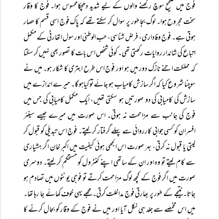
فوج میں صحیح سوچ رکھنے والوں کے لیے شدید دھچکامحسوس ہوا۔ فوج کا وقار
سخت مجروح ہوا۔ لوگ بجا طور پر سوال کر سکتے تھے کہ پاک فوج اسی قسم کا حصار
ہوتی ہے۔ فوج وفاداری، فرض شناسی، حب الوطنی اور سول اتھارٹی کے مکمل
اتباع کی شاندار روایات رکھتی تھی۔ کوئی شخص اس بات کا تصور بھی نہیں کر سکتا
کہ مملکت اتنے نازک دور میں ہو اور فوج اس طرح ابتری کا شکار ہو۔ میں نے
سوچنا شروع کیا کہ اگر سازش کامیاب ہو جائے تو کیاہو گا۔ میرے اندازے میں
سازش کی کامیابی کی دو صورتیں ہو سکتی تھیں، ایک مکمل کامیابی کی جس میں
فوج کی جانب سے مزاحمت نہ ہوتی۔ اس صورت میں میرے جیسے سینئر
افسران کو کسی جوابی کارروائی سے پہلے گرفتار کر لیتے۔ فوج اس تبدیلی کو قبول کر
لیتی یا قبول نہ کرتی، بہر صورت اس الجھی ہوئی کیفیت میں اکبر خان اگر ہشیاری
سے کام لیتے تو وہ اور ان کے ساتھی اپنے کنٹرول کو مستحکم کر لیتے۔ دوسری
صورت میں اگر فوج کے کچھ لوگ مزاحمت کرتے تو فوجی یونٹوں میں تصادم ہو
جاتا۔ نتیجے کے طور پر بھارتی فوج مداخلت کرتی۔ مجھے یہی خوف کھائے جا رہا تھا۔
میں اس مخمصے سے جلد ہی نکل آیا اور میں نے فوج کے وقار کو بحال کرنے کا