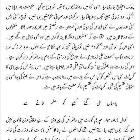
پبلک احتجاج جاری رہا۔ اسی اثنا میں ریمنڈ ڈیوس کا قصہ شروع ہو گیا۔ حکومت پھر دباؤ میں
آگئی۔ دو اڑھائی مہینے تک دباؤ چلتا رہا۔ مرکزی اور صوبائی حکومتیں ہی نہیں، فوج، آئی ایس
آئی اور عدلیہ نے بھی ڈیوس کی رہائی اور پاکستان سے رخصتی میں بھر پور حصہ ڈالا۔ مقتولوں
کے ورثا لا پتہ ہیں۔ لگتا ہے کہ سینکڑوں دیگر لا پتہ لوگوں میں وہ بھی شامل ہو گئے ہیں۔
ابھی ان کی تلاش اور جستجو دم نہیں توڑ پائی تھی کہ مجید نظامی کے بقول، مرد حر نہ کہ مردِ
حریت جناب آصف علی زرداری نے تاریخ کی درستی کے نام پر ریفرنس دائر کر دیا ہے۔
اس کی رو سے وہ بھٹو کی پھانسی کو عدالتی قتل قرار دلوانا چاہتے ہیں۔ اس ریفرنس کی پیروی کا
کریڈٹ بھی اس شخص کو گیا جس کے بارے میں روایت یہ ہے کہ اس نے بھٹو کی پھانسی پر
مٹھائی تقسیم کی تھی۔ کریڈٹ کی تقسیم حاکم مطلق کے ہاتھ میں ہے۔
پاسباں مل گئے کعبے کو صنم خانے سے
کمال ڈرامہ ہوا۔ سپریم کورٹ میں ریفرنس کی پیروی کے لیے وفاقی وزیر قانون پیش
ہوگئے۔ یوں جیسے جانتے نہیں تھے کہ انہوں نے اپنا لائسنس وکالت خود وزارت کی خاطر