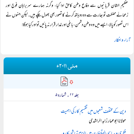
عظیم الشان قربانیوں سے دفاعِ وطن کاحق ادا کیا، وگرنہ ہمارے سربراہان فوج اور
زعمائے مملکت تو بھارت سے دو دو ہاتھ کرنے کا تصور بھی بھول چکے ہیں۔ لیکن جنہوں نے
اس تصور کو پالا، ایسے میں وہ وطن دشمن، باغی اور غدار قرار نہ پائیں تو اور کیا ہوگا!
آراء و افکار
مئی ۲۰۱۱ء
جلد ۲۲ ۔ شمارہ ۵
دین کے مختلف شعبوں میں تقسیم کار کی اہمیت
مولانا ابوعمار زاہد الراشدی