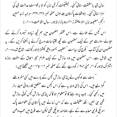
سال قید با مشقت سنائی گئی۔ لیفٹیننٹ کرنل نذیر کو تا برخواست عدالت قید کی
سزا سنائی گئی۔
واقعات پاکستان جلد اول صفحہ نمبر ۳۴۸، ۳۴۹، مرتبہ زاہد حسین
(
انجم، مطبوعہ نذیر سنز پبلشرز ۴۰ اردو بازار لاہور، سال اشاعت ۲۰۰۷ء
)
اس کیس کے حوالے سے، اس مختصر مضمون میں ہم کچھ زیادہ تبصرہ کرنے کے
بجائے، وارث میر کے ایک مضمون سے کچھ اقتباسات درج کرنے پر اکتفا کریں گے۔ یہ
مضمون ان کی کتاب ’’فوج کی سیاست’’ مطبوعہ جمہور پبلی کیشنز لاہور کینٹ، شائع شدہ ۲۰۰۷ء
میں شامل ہے۔ اس مضمون میں وہ سازش کے ایک ملزم میجر اسحاق کے ہفت روزہ
اشتراک لاہور کو ۲۱۔مئی ۱۹۷۲ء کو دیے گئے کے صفحہ نمبر ۱۱۲ تا ۱۱۴ میں لکھتے ہیں:
’’بہت سے لوگوں نے پنڈی سازش کیس کے بارے میں کئی مفروضے
گھڑ لیے ہیں۔ اس کی بڑی وجہ یہ ہے کہ اس کیس سے متعلق کارروائی صیغہ راز
میں رکھی گئی ۔ جب پردہ ہٹے گا تو معلوم ہو گا کہ پنڈی سازش کیس کوئی سازش
تھی ہی نہیں، بلکہ حقیقت یہ ہے کہ اس زمانے میں پاکستان کی حکومت پاک
امریکی فوجی معاہدے کے لیے رضامند ہو چکی تھی لیکن اسے فوج میں محب وطن