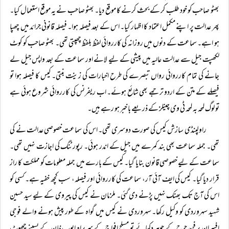
بھٹو صاحب کو خود طلب کر کے بحث کرنے کا موقع دیا۔ بھٹو صاحب نے یہ موقع استعمال کیا۔
پھر عدالت پر اپنے مکمل اعتماد کا اظہار کیا۔ اس کے بعد فیصلہ ہوا۔ فیصلہ قانونی جرائد میں چھپا
ہو اہے۔ سماعت کے دنوں میں روزانہ کی کارروائی لفظ بلفظ چھپتی تھی۔ بھٹو صاحب کو کوٹ
لکھپت جیل سے عدالت عالیہ میں پیشی کے لیے لانے اور سماعت کے بعد واپس جیل لے
جانے کی تمام کارروائی رواں تبصرے کی طرح اخبارات کی زینت بنتی۔ کیس کا فیصلہ ہوا تو
فیصلے کے متن کے اردو ترجمے بھی شائع ہوئے۔ اب ریفرنس کی کارروائی شروع ہوئی ہے
تو لوگ لمحہ بہ لمحہ ٹی وی چینلز کے ذریعے با خبر ہو رہے ہیں۔
راولپنڈی سازش کیس کی صورت دوسری تھی۔ اس کی سماعت خصوصی عدالت نے کی
تھی۔ جملہ سماعت بھی بند کمرے میں جیل کے اندر ہوئی۔ رپورٹنگ کی اجازت نہیں تھی۔
سماعت کے لیے خصوصی قانون بنایا گیا۔ کیس کے بارے میں جملہ معلومات کو مملکت کا راز
قرار دیا گیا۔ کیس کی ایف آئی آر، سماعت کی کارروائی اور فیصلہ، سب کچھ خفیہ ہے۔ کسی کو
اس کی آج تک بھنک نہیں پڑنے دی گئی۔ ملزمان نے کیس کی پیروی کے لیے سید حسین
شہید سہروردی کو وکیل رکھا۔ سہروردی نے کیس میں گواہ کے طور پیش ہونے والے فوجی