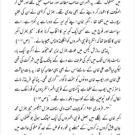
میں’مشکوک‘ تھے۔ یہ افسران صاحب مطالعہ اور صاحب تخیل تھے اور کھل کر
اختلاف کا اظہار کر دینے کے بھی عادی تھے۔ جنرل گریسی نے ان کی خقیہ
رپورٹ میں لکھا تھا ،’اکبر خان اپنے کیرئیر کے دوراہے پر کھڑا ہے، اسے
سیاست اور فوج میں سے کسی ایک کیرئیر کا انتخاب کرنا ہو گا۔‘ میجر جنرل اکبر
خان کا تقاضا تھا کہ انگریز فوجی افسروں کو انگلینڈ واپس بھیجا جائے۔‘‘
ص ۱۱۲)
(
’’پنڈی سازش کیس میں ملوث جنرل نذیر محمدجنجوعہ نے اگرچہ ایک بار
ریسٹ ہاؤس اٹک میں اکبر کی طرف سے دیے گئے پکنک لنچ میں شرکت کی تھی
لیکن لیاقت علی خان کے سامنے اس نے بھی یہی مطالبہ کیا تھا۔ یہ بات لیاقت
علی خان اور ایوب خان دونوں کو سخت ناگوار‘‘ گزری تھی۔ چنانچہ فرینڈز ناٹ
ماسٹرز میں ایوب نے لکھا ہے’پاکستان کے فوجی افسر انگریزوں کو فوراً ملک سے
نکال کر خود نپولین بننے کے خواب دیکھ رہے تھے۔‘‘(ص ۱۱۳)
’’۲۳۔فروری ۱۹۵۱ء کو چیف آف دی سٹاف جنرل آفیسر میجر جنرل محمد
اکبر خان کے بنگلے میں بعض فوجی افسروں کی ایک میٹنگ ہوئی جو گھنٹوں ’نقد
جان پیش کروں نہ کروں‘ کے مسئلے پر غور و خوض کے بعد گو مگو کی حالت میں