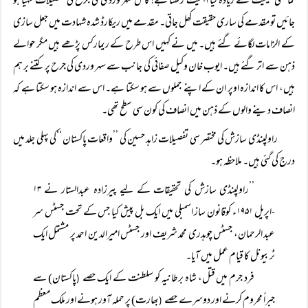
نمائشی حیثیت سے زیادہ کیا اہمیت رکھتا ہے! کاش سہر وردی کی جرح کی تفصیلات مہیا ہو
جائیں تو مقدمے کی ساری حقیقت کھل جاتی۔ مقدمے میں ریکارڈ شدہ شہادت میں جعل سازی
کے الزامات لگائے گئے ہیں۔ میں نے کہیں اس طرح کے ریمارکس پڑھے ہیں مگر حوالے
ذہن سے اتر گئے ہیں۔ ایوب خان وکیل صفائی کی جانب سے سہر وردی کی جرح پر کتنے بر ہم
ہیں، اس کا اندازہ اوپر ان کے اپنے جملوں سے ہو سکتا ہے۔ اس سے اندازہ ہو سکتا ہے کہ
انصاف دینے والوں کے ذہن میں انصاف کی کون سی سطح تھی۔
راولپنڈی سازش کی مختصر سی تفصیلات زاہد حسین کی ’’واقعات پاکستان ‘‘کی پہلی جلد میں
درج کی گئی ہیں۔ ملاحظہ ہو۔
’’راولپنڈی سازش کی تحقیقات کے لیے پیرزادہ عبدالستار نے ۱۳
اپریل ۱۹۵۱ء کوقانون ساز اسمبلی میں ایک بل پیش کیا جس کے تحت جسٹس سر
-
عبد الرحمان، جسٹس چوہدری محمد شریف اور جسٹس امیرالدین احمد پر مشتمل ایک
ٹربیونل کا قیام عمل میں آیا۔
فرد جرم میں قتل، شاہ برطانیہ کو سلطنت کے ایک حصے
پاکستان) سے
(
جبراً محروم کرنے اور دوسرے حصے
بھارت) پر حملہ آور ہونے اور ملک معظم
(