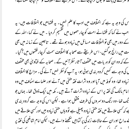
وسرے کی بات کو قبول کر لیاجائے۔ اس طریقے سے اختلاف کو ختم کیا جا سکتاہے،
اس کی وجہ یہ ہے کہ اختلاف میں ادب کا علم نہیں۔ یہ فقہامیں جو اختلافات ہیں، یہ
حب نے کہا کہ فقہانے امت کو چار حصو ں میں تقسیم کر دیا ۔ میں نے کہا، اللہ کے
ور میں بھی تو اختلافات مسائل میں زیادہ ہوتے تھے۔ تابعین کے زمانہ میں بھی
مت میں رائج ہوگئیں، اس طریقے سے صحابہ کا اختلاف سمٹ کر چار فقہوں میں آگیا۔
ں گے کہ وہ ان کو ہر بات میں مختلف آثار نظرآئیں گے۔ صحابہ کے فتاویٰ بھی مختلف
 کی وجہ سے کہیں گروہ بندی ہوئی ہو، یہ آپ کو نظر نہیں آئے گی۔ مزاج کا اختلاف
یادہ تھا، وہ کوفہ میں آیا اور وہ اثرات فقہ حنفی میں آئے اور علماے احناف میں وہ
رامام مالک ؒ کی فقہ پر اس کے زیادہ اثرات آتے ہیں۔ مکہ میں ایک ذوق تھا۔ جہاں جو
نا رنگ تھا، وہ رنگ دوسروں کی طرف منتقل ہوا ہے ، لیکن اس کی وجہ سے گروہ بندی
 کہ کسی علاقے میں فقہ حنفی زیادہ پھیلی ہے تو وہاں حنفی زیادہ ہیں اور کسی علاقے میں
کے مداح اور ان کے حالات زندگی پر کتابیں لکھنے والے ہیں، لیکن امام شافعی کی فقہ پر