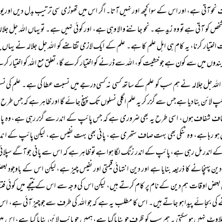
حو آتی ہے، اور اس کے سوا کچھ اور نہیں آتا۔ اگر اس میں تھوڑی سی ترتیب بدل دیں اور یوں 
خص کو آتی ہے تو وہ زید ہے۔ نحو جاننے والا وہی ہے، اور کوئی نہیں ہے۔ تو یہاں اللہ جل جلالہ
اختیار کرنا، یہ کام ہی اہل علم کا ہے۔ علم کے ایک لازمی تقاضے کو اللہ جل جلالہ نے یہاں بیان
دوں میں سے کون ہے جو خشیت کو، اللہ سے ڈرنے کو اختیار کرے گا، تعلق مع اللہ کو اختیار کر
اللہ جل جلالہ نے ہم سب کو علم کے ساتھ کسی نہ کسی درجے میں نسبت عطا کی ہے۔ علم کی نس
ئپ لائن بنا دیا ہے جس سے گزر کر یہ علم اگلی نسلوں تک پہنچ جائے گا اور ظاہر ہے کہ جس طرح
ف شفاف ہوں، اسی طرح یہ بھی ضروری ہے کہ جس پائپ کے اندر سے گزر رہی ہے، وہ پائپ 
ہو رہا ہے، وہ ٹنکی بھی بہت صاف ستھری ہے، پانی بھی بہت نفیس ہے، لیکن پائپ کے ا ندر 
 اندر مل رہی ہے، پائپ کے اندر زنگ لگا ہوا ہے تو ظاہر ہے کہ اس سے پانی جو آگے سپلائ
ن پہنچانے کا ذریعہ بنایا ہے اور دین انتہائی قیمتی اور نفیس چیز ہے، لیکن اس کے باوج
عض اوقات ہم دین کے نام پر کام کرتے ہیں، لیکن اس کی وجہ سے اس کے نتیجے میں کوئی فت
کی بجائے پیدا ہو جاتے ہیں۔ اس کا مطلب یہ ہے کہ جو اللہ کی طرف سے جو چیز آئی ہے، اس میں
ملاوٹ نہیں ہو سکتی ۔ ہم سب کو ظرف جو بنایاگیا ہے، ہمیں جو پائپ لائن بنایا گیا ہے، اس می