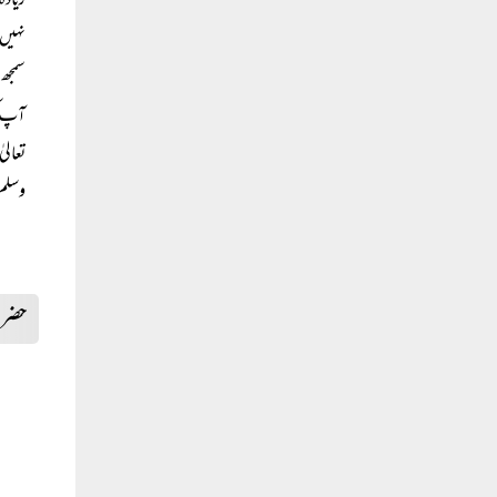
زیادہ
نہیں 
سمجھ 
آپ کو
تعالی
وسلم 
حضرت