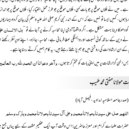
 محتاج ہوں کہ وقتاً ووقتاً اس بات کا جائزہ لیتا رہوں، اپنا محاسبہ کرتا رہوں کہ وہ بیماری جس 
ہے۔ میں نے فلاں موقع پر جو بات کہی، فلاں موقع پر جو طرز عمل اختیار کیا، فلاں موقع پر جو اندا
رہا ہوں، کہیں ایسا تو نہیں ہے کہ اس کے اندر نبی کریم صلی اللہ علیہ وسلم کی بیان کردہ بی
بل الانسان عل
 دھوکا دینا بہت مشکل ہے۔ اگر واقعتا آدمی اپنا محاسبہ کرنے پر آجائے تو ’’
ٰ نے دین کے ساتھ کوئی نسبت اور وابستگی عطا فرمائی ہے، محاسبہ، جائزہ، اپنے اوپرنظر رکھنے اور 
کے ان ارشادات کی روشنی میں جو ہم پڑھتے رہتے ہیں، یہ کام ہمیں کرتے رہنا چاہیے۔
وآخر دعوانا ان الحمد للہ رب العالم
بس ا نہی گزارشات پر میں اپنی بات کو ختم کرتا ہوں۔
 مولانا مفتی محمد طیب
(صدر جامعہ اسلامیہ امدادیہ ،فیصل آباد)
اللھم صل علی سیدنا ومولانا محمد وعلی آل سیدنا ومولانا محمد وبارک وسلم
حضرات علماے کرام اور معزز حاضرین! اس وقت آپ ایک عظیم مقصد کے لیے یہاں جمع ہی