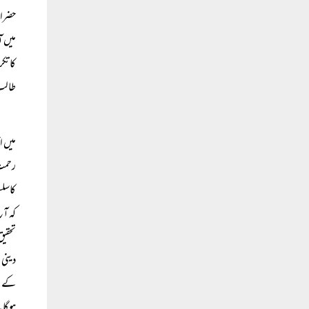
حضرات
میں آ
کا تک
طالب 
میں ا
رحمت 
کاسلس
کہ آج
تحقیق
دینی 
کے مس
ہوگا۔