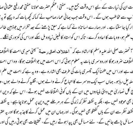
 ان کی زیارت کے لیے اس وقت جمع ہیں۔ مفتی اعظم حضرت مولانا مفتی محمد رفیع عثمانی
پ سے مخاطب ہوں گے۔ اس وقت جب بھائی عمار صاحب نے کہاکہ کچھ بات کہہ دیجیے تو یہ خیال آ
رار کیا جا سکتا ہے۔ اور ہمارے اساتذہ نے کہا ہے کہ سبق پڑھنے کے بعد تکرار میں جو ذہین 
علم ہو، وہ بات کا اعادہ کرے، تاکہ اس کو استاد کا فیض زیادہ مل سکے اوراس کی کمزوری نکلے۔ 
اختلاف امتی رحمۃ
آنحضرت صلی اللہ علیہ وسلم کا ارشاد ہے کہ’’
‘‘ یعنی میری امت کا اختل
ختلاف ضرور ہوگا اور دوسری بات یہ معلوم ہوئی کہ اس امت میں جو اختلاف ہوگا، وہ اس ام
ہے اور اس میں ضمناً ایک تیسری بات کی طرف بھی اشار ہ ہے، وہ یہ ہے کہ امت میں علم اور تح
لہ چل رہا ہو۔ جہاں سب ایک دوسرے کا اتباع کرنے والے ہوں، تقلید کرنے والے ہوں، وہاں
 کل نصاریٰ میں دینی بنیادوں میں ان کے ہاں کوئی اختلافات نہیں ہوتے، اس لیے کہ دین ان
 بھی موجود نہیں ہے، بلکہ یہ نقطہ نظر کہ زندگی کے ہر مرحلے میں دین پر عمل ہونا چاہیے، یہ 
نقطہ نظر سے ان کے ہاں گفتگو بھی نہیں ہوگی۔ اور جہاں ان میں عمل کرنے کاجذبہ ہوگا اور یہ عق
ائل پڑھے جائیں گے، نئے مسائل بھی پیدا ہوتے رہیں گے، تحقیقات بھی ہوتی رہیں گی اورا ن