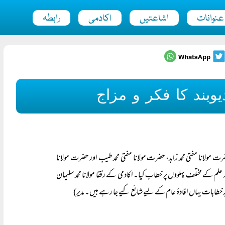
عنوانات
اشاعتیں
اکادمی
رابطہ
یوبند کا فکر و مزاج
ب سے حضرت مولانا مفتی محمد زاہد، حضرت مولانا مفتی محمد طیب اور حضرت مولانا
 علم کے مختلف پہلووں پر خطاب کیا۔ اکادمی کے رفقا مولانا محمد سلیمان
ہ خطابات یہاں افادۂ عام کے لیے شائع کیے جا رہے ہیں۔ مدیر)