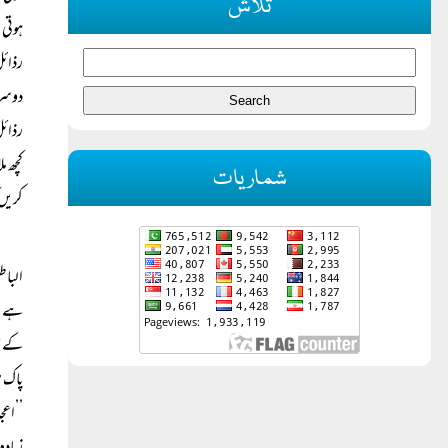
تلاش
ہوتی 
رذائ
دوسرو
رذائل
کچھ م
شماریات
کریں 
الباط
ہے۔ ا
کے ہم
پاک ہ
’’اعج