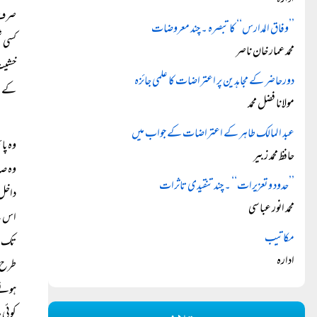
ادارہ
صرف ن
’’وفاق المدارس‘‘ کا تبصرہ ۔ چند معروضات
کسی ش
محمد عمار خان ناصر
خشیت 
دورحاضر کے مجاہدین پر اعتراضات کا علمی جائزہ
کے بن
مولانا فضل محمد
عبد المالک طاہر کے اعتراضات کے جواب میں
وہ پا
حافظ محمد زبیر
وہ صا
’’حدود و تعزیرات‘‘ ۔ چند تنقیدی تاثرات
داخل 
محمد انور عباسی
اس کے
مکاتیب
تک دی
ادارہ
طرح ب
ہونے 
کوئی 