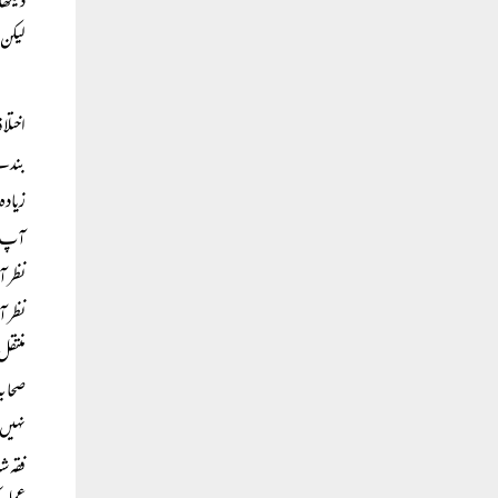
دیکھا
لیکن 
اختلا
بندے!
زیادہ
آپ جو
نظر آ
نظر آ
منتقل
صحابہ
نہیں 
فقہ ش