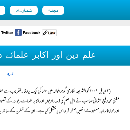
مجلہ
شمارے
علم دین اور اکابر علمائے د
ادارہ
(۲ اپریل ۲۰۰۹ کو الشریعہ اکادمی گوجرانوالہ میں علما کی ایک پروقار تقری
مفتی محمد رفیع عثمانی صاحب نے اہل علم کی ذمہ داریوں اور اکابر علماے دیوبند کے تصور
اور مولانا ساجد مسعود نے انھیں صفحہ قرطاس پرمنتقل کیا ہے۔ ان کے شکریہ کے ساتھ ی