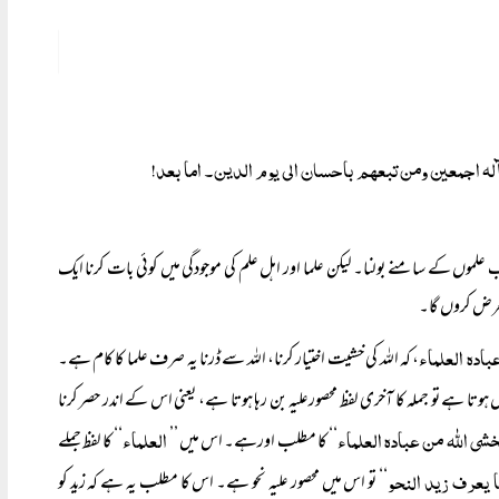
 آلہ اجمعین ومن تبعہم باحسان الی یوم الدین۔ اما بعد!
موں کے سامنے بولنا۔ لیکن علما اور اہل علم کی موجودگی میں کوئی بات کرنا ایک
 عرض کروں گا۔
بادہ العلماء
، کہ اللہ کی خشیت اختیار کرنا، اللہ سے ڈرنا یہ صرف علما کا کام ہے۔
ال ہوتا ہے تو جملہ کا آخری لفظ محصورعلیہ بن رہا ہوتا ہے، یعنی اس کے اندر حصر کرنا
خشی اللہ من عبادہ العلماء
العلماء
‘‘ کا مطلب اورہے۔ اس میں ’’
‘‘ کا لفظ جملے
ا یعرف زید النحو
‘‘ تو اس میں محصور علیہ نحو ہے۔ اس کا مطلب یہ ہے کہ زید کو