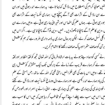
ں صوفیا کرام کی اصطلاح میں رذائل کہا جاتا ہے، یہ ہمارے اند رہوتی ہیں اور ان
ارے ان رذائل کے اثرات بھی آگے پہنچتے ہیں، ہماری نفسانیت کے اثرات بھی
و رہی ہوتی ہے۔ جہاں علم کی مٹھاس اور شیرینی جا رہی ہوتی ہے، وہیں ہمارے ان
، دین کاعلم آگے پہنچانا چھوڑ دیں۔ نہیں، دین تو آگے پہنچانا ہی ہے۔ اگر اس میں
ہے کہ اگلی نسل صاف کر لے، لیکن بہرحال ہماری یہ ذمہ داری ضرور ہے کہ ہم کوشش
اس برتن کو صاف ستھرا اورپاک صاف رکھنے کا اہتمام کریں۔
سی کو دعا دیتے ہوئے یہ بات ارشاد فرمائی کہ اللہ تعالیٰ تجھ کو فقہ الظاہر اور فقہ
 تابعین سے لے کر ہمارے قریب کے زمانے کے بزرگوں تک ایک مشترکہ کوشش رہی
، وہیں اس بات کی بھی فکر انہیں رہتی تھی کہ اللہ کے ساتھ، جس ہستی کے علم
ہ کی یاد ہمارے اندر کیسی ہے اور ہمارے دل ودماغ نفسانیت اور رذائل سے کتنے
د پسندی کی بیماری ہے، تکبر کی بیماری ہے۔ اپنی رائے پر اصرار اور جمو د جس کو
 تو میں اس میں سب سے پہلے اپنے آپ کو مخاطب کر رہا ہوں کہ میں اس کا سب سے