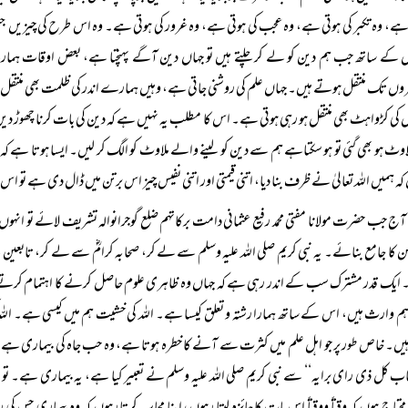
ہے، وہ تکبر کی ہوتی ہے، وہ عجب کی ہوتی ہے، وہ غرور کی ہوتی ہے۔ وہ اس طرح کی چیزیں جنہی
ل کے ساتھ جب ہم دین کو لے کر چلتے ہیں تو جہاں دین آگے پہنچتا ہے، بعض اوقات ہم
ں تک منتقل ہوتے ہیں۔ جہاں علم کی روشنی جاتی ہے، وہیں ہمارے اندر کی ظلمت بھی منتقل ہ
 کی کڑواہٹ بھی منتقل ہو رہی ہوتی ہے۔ اس کا مطلب یہ نہیں ہے کہ دین کی بات کرنا چھوڑ دیں
لاوٹ ہو بھی گئی تو ہو سکتاہے ہم سے دین کو لینے والے ملاوٹ کو الگ کر لیں۔ ایسا ہوتا 
کہ ہمیں اللہ تعالیٰ نے ظرف بنا دیا، اتنی قیمتی اور اتنی نفیس چیز اس برتن میں ڈال دی ہے تو 
آج جب حضرت مولانا مفتی محمد رفیع عثمانی دامت برکاتہم ضلع گوجرانوالہ تشریف لائے تو انہوں نے ک
ن کا جامع بنائے۔ یہ نبی کریم صلی اللہ علیہ وسلم سے لے کر، صحابہ کرامؓ سے لے کر،
یک قدر مشترک سب کے اندر رہی ہے کہ جہاں وہ ظاہری علوم حاصل کرنے کا اہتمام کرتے تھے
 وارث ہیں، اس کے ساتھ ہمارا رشتہ و تعلق کیسا ہے۔ اللہ کی خشیت ہم میں کیسی ہے۔ الل
یں۔ خاص طور پر جو اہل علم میں کثرت سے آنے کا خطرہ ہوتا ہے، وہ حب جاہ کی بیماری ہے، خو
اب کل ذی رای برایہ‘‘ سے نبی کریم صلی اللہ علیہ وسلم نے تعبیر کیا ہے، یہ بیماری ہے۔