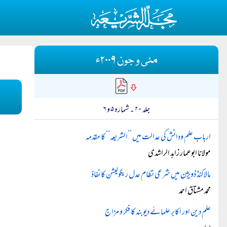
مئی و جون ۲۰۰۹ء
جلد ۲۰ ۔ شمارہ ۵ و ۶
ارباب علم ودانش کی عدالت میں ’’الشریعہ‘‘ کا مقدمہ
مولانا ابوعمار زاہد الراشدی
مالاکنڈ ڈویژن میں شرعی نظام عدل ریگولیشن کا نفاذ
محمد مشتاق احمد
علم دین اور اکابر علمائے دیوبند کا فکر و مزاج