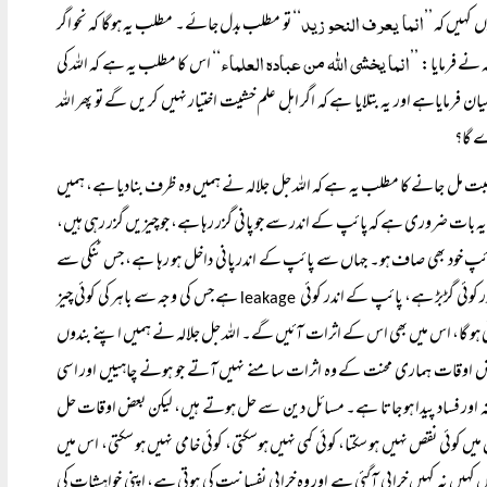
انما یعرف النحو زید
کہیں کہ ’’
‘‘ تو مطلب بدل جائے۔ مطلب یہ ہوگا کہ نحو اگر
انما یخشی اللہ من عبادہ العلماء
 نے فرمایا: ’’
‘‘ اس کا مطلب یہ ہے کہ اللہ کی
 فرمایاہے اور یہ بتلایا ہے کہ اگر اہل علم خشیت اختیار نہیں کر یں گے تو پھر اللہ
ے گا؟
بت مل جانے کا مطلب یہ ہے کہ اللہ جل جلالہ نے ہمیں وہ ظرف بنادیا ہے، ہمیں
 یہ بات ضروری ہے کہ پائپ کے اندر سے جو پانی گزر رہا ہے، جو چیزیں گزر رہی ہیں،
خود بھی صاف ہو۔ جہاں سے پائپ کے اندر پانی داخل ہو رہا ہے، جس ٹنکی سے
کوئی گڑبڑ ہے، پائپ کے اندر کوئی
ہے جس کی وجہ سے باہر کی کوئی چیز
leakage
ی ہو گا، اس میں بھی اس کے اثرات آئیں گے۔ اللہ جل جلالہ نے ہمیں اپنے بندوں
ود بعض اوقات ہماری محنت کے وہ اثرات سامنے نہیں آتے جو ہونے چاہییں اور اسی
نہ اور فساد پیدا ہو جاتا ہے۔ مسائل دین سے حل ہوتے ہیں، لیکن بعض اوقات حل
 کوئی نقص نہیں ہو سکتا، کوئی کمی نہیں ہوسکتی، کوئی خامی نہیں ہو سکتی، اس میں
ں کہیں نہ کہیں خرابی آگئی ہے اور وہ خرابی نفسانیت کی ہوتی ہے، اپنی خواہشات کی