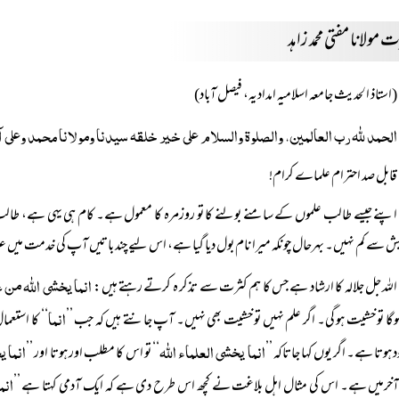
مولانا مفتی محمد زاہد
(استاذ الحدیث جامعہ اسلامیہ امدادیہ، فیصل آباد)
الحمد للہ رب العالمین، والصلوۃ والسلام علی خیر خلقہ سیدنا ومولانا محمد وعلی
قابل صد احترام علماے کرام!
اپنے جیسے طالب علموں کے سامنے بولنے کا تو روزمرہ کا معمول ہے۔ کام ہی یہی ہے، طالب عل
ش سے کم نہیں۔ بہرحال چونکہ میرا نام بول دیا گیا ہے، اس لیے چند باتیں آپ کی خدمت میں
انما یخشی اللہ من ع
اللہ جل جلالہ کا ارشاد ہے جس کا ہم کثرت سے تذکر ہ کرتے رہتے ہیں:
انما
وگا تو خشیت ہو گی۔ اگر علم نہیں تو خشیت بھی نہیں۔ آپ جانتے ہیں کہ جب ’’
‘‘ کا استعم
انما یخشی العلماء اللہ
انما ی
 ہوتا ہے۔ اگر یوں کہا جاتاکہ ’’
‘‘ تو اس کا مطلب اور ہوتا اور ’’
انم
خرمیں ہے۔ اس کی مثال اہل بلاغت نے کچھ اس طرح دی ہے کہ ایک آدمی کہتا ہے ’’