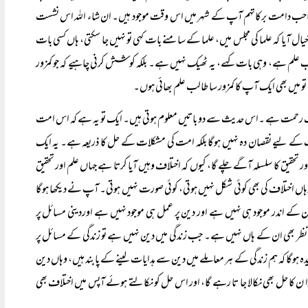
 صاحب دامت برکاتہم آپ کے شہر میں اس وقت موجود ہیں۔ ان شاء اللہ اس نشست
یا کہ علما کی مجلس میں، علما کے سامنے بات کہی تو نہیں جا سکتی، ہاں کسی بات
طالب علم ہے، وہی بات کہے، یہ ٹھیک نہیں ہے۔ بلکہ کوشش کرنی چاہیے کہ جو کمزور
تو میں بھی ایک آپ کا کمزور سا طالب علم بھائی ہوں۔
اف رحمت ہے ۔اس حدیث سے دو باتیں معلوم ہوتی ہیں۔ ایک تو یہ ہے کہ اس امت
ت کے لیے نقصان دہ نہیں ہوگا بلکہ امت کی مشکلات کے حل کا ذریعہ ہے۔ یہ ایک
قیق کا سلسلہ آگے چلے گا، کیوں کہ اختلاف وہیں آیا کرتا ہے جہاں علم اور تحقیق
 اختلاف کی بھی کوئی شکل نہیں ہوتی، کوئی صورت نہیں ہوتی۔ آپ نے دیکھا ہوگا
 کے اندر موجود ہی نہیں ہے اور دین پر عمل ہی موجود نہیں ہے اوردینی مسائل پر
نقطہ نظر بھی ان کے ہاں نہیں ہے۔ جب زندگی میں دین نہیں ہے تو زندگی کے مسائل پر
یدہ ہوگا کہ ہم زندگی کے ہر معاملے میں دین سے ہدایات لینے کے پابند ہیں، وہاں دین
 کا حل بھی نکالا جا تا رہے گا، اور اس حل کو نکالتے ہوئے آپس میں اختلاف بھی