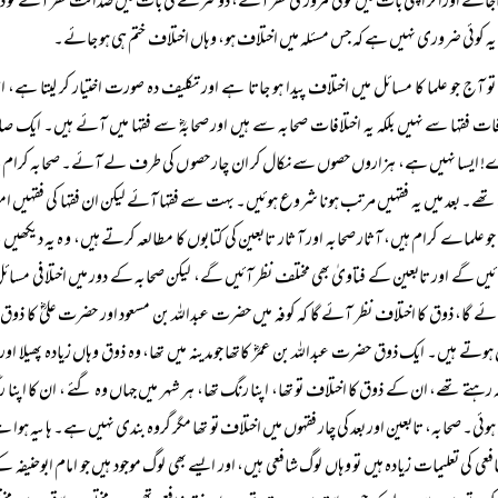
جائے اوراگر اپنی بات میں کوئی کمزوری نظر آئے، دوسرے کی بات میں صداقت نظر آئے تو د
یہ کوئی ضروری نہیں ہے کہ جس مسئلہ میں اختلاف ہو، وہاں اختلاف ختم ہی ہو جائے۔
تو آج جو علما کا مسائل میں اختلاف پیدا ہو جاتا ہے اور تکلیف دہ صورت اختیار کر لیتا ہے، 
فات فقہا سے نہیں بلکہ یہ اختلافات صحابہ سے ہیں اور صحابہؓ سے فقہا میں آئے ہیں۔ ایک صا
 ایسا نہیں ہے، ہزاروں حصوں سے نکال کر ان چار حصو ں کی طرف لے آئے۔ صحابہ کرام کے د
 تھے۔ بعد میں یہ فقہیں مرتب ہونا شروع ہوئیں۔ بہت سے فقہا آئے لیکن ان فقہا کی فقہیں ا
 علماے کرام ہیں، آثار صحابہ اور آ ثار تابعین کی کتابوں کا مطالعہ کرتے ہیں، و ہ یہ دیکھی
ئیں گے اور تابعین کے فتاویٰ بھی مختلف نظر آئیں گے، لیکن صحابہ کے دور میں اختلافی مسائل
ئے گا، ذوق کا اختلاف نظر آئے گا کہ کوفہ میں حضرت عبداللہ بن مسعود اور حضرت علیؓ کا ذوق ز
 ہوتے ہیں۔ ایک ذوق حضرت عبداللہ بن عمرؓ کاتھا جومدینہ میں تھا، وہ ذوق وہاں زیادہ پھیلا او
 رہتے تھے، ان کے ذوق کا اختلاف تو تھا، اپنا رنگ تھا، ہر شہر میں جہاں وہ گئے ، ان کا اپ
ہوئی۔ صحابہ، تابعین اور بعد کی چار فقہوں میں اختلاف تو تھا مگر گروہ بندی نہیں ہے۔ ہاںیہ ہوا ہے
افعی کی تعلیمات زیادہ ہیں تو وہاں لوگ شافعی ہیں، اور ایسے بھی لوگ موجود ہیں جو امام ابوحنیفہ 