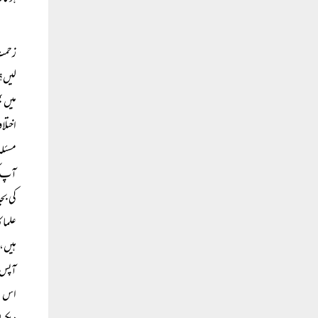
زحمت 
لیں؟ 
میں ب
اختلا
مسئلہ
آپ کو
کی بج
علما 
ہیں، 
آپس م
اس اخ