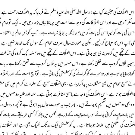
اس اختلاف کی حیثیت کیا ہے؟ رسول اللہ صلی اللہ علیہ وسلم نے فرمایا کہ یہ اختلاف رحمت ہ
نظر آرہی ہے اور اس اختلافات کی وجہ سے امت میں پریشانیاں بڑھ رہی ہیں۔ ایک تو عام لوگ
اس کی بات کو لیںیا اس کی بات کو لیں؟ حالانکہ یہ جاہلانہ بات ہے۔ آپ کو جس عالم پر اعتماد
ھی آپ اس کا اتباع کر لیجیے۔ لیکن یہ صورت حال صرف عوام کے سوال تک محدود نہیں ہے۔ 
ف کے نتیجے میں گروہ بندی بن جاتی ہے۔ اس اختلاف کے نتیجے میں وہ مسئلہ ایک گروہ کی شناخت ب
 میںیہ فلاں گروپ سے تعلق رکھتا ہے، اس مسئلہ میں یہ فلاں گروپ سے تعلق رکھتاہے۔ 
 چڑھایا جاتا ہے اور دوسرے کو گرانے کی کوشش کی جاتی ہے۔ توآج امت کے اندر اختلاف ج
ائے آج عوام میں بھی مشکلات پیداکررہا ہے، یہی اختلاف آج کے علماے کرام میں بھی مشکل
کا اختلاف ہوتا ہے، اس اختلاف کی وجہ سے باہمی منافرت ہوتی ہے۔ علما اور طلبہ دو حصوں می
وہ بھی دوحصوں میں تقسیم ہوجاتے ہیں۔ پھر جب یہ صورت حال پیدا ہوتی ہے تو کچھ درد دل
یں بات چیت کرائی جائے اور بات چیت کے ذریعے مجلس میں بیٹھ کر کسی طریقے سے بات کو خ
تلاف کی سنگینی میں اضافہ ہو جاتا ہے۔ یہ کوشش ایک حدتک ٹھیک بھی ہے اور اختلاف ج