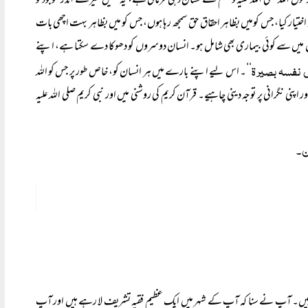
کی رسول اللہ صلی اللہ علیہ وسلم نے نشان دہی فرمائی ہے، یہ کہیں میرے اندر موجود تو
ز اختیار کیا، جس کومیں بظاہر احقاق حق سمجھ رہا ہوں، جس کو میں بظاہر بہت اچھی بات
ماریوں میں سے کوئی بیماری بھی شامل ہو۔ انسان دوسروں کو دھوکا دے سکتا ہے، اپنے
ی نفسہ بصیرۃ
‘‘۔ اس لیے اپنے بارے میں ہر انسان کو، خاص طور پر جس کو اللہ
اپنی نگرانی پر توجہ دینی چاہیے۔ قرآن کریم کی روشنی میں اور نبی کریم صلی اللہ علیہ
ین۔
ں۔ آپ نے سنا کہ آپ کے شہر میں ایک عظیم فقیہ تشریف لا رہے ہیں اور آپ