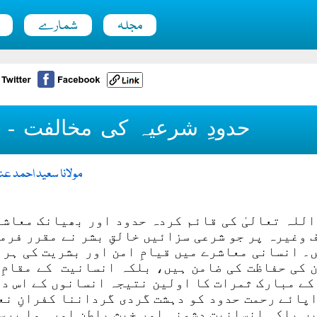
مجلہ
شمارے
حدودِ شرعیہ کی مخالفت - فک
مولانا سعید احمد عنا
اللہ تعالیٰ کی قائم کردہ حدود اور بھیانک معاش
 وغیرہ پر جو شرعی سزائیں خالقِ بشر نے مقرر فرم
۔ انسانی معاشرے میں قیامِ امن اور بشریت کی ہر د
 کی حفاظت کی ضامن ہیں، بلکہ انسانیت کے مقامِ 
کے مبارک ثمرات کا اولین نتیجہ انسانوں کے اس دن
پائے رحمت حدود کو دہشت گردی گرداننا کفرانِ نعم
ں بلکہ انسانیت دشمنی اور خبثِ باطن اور ہوا پرس