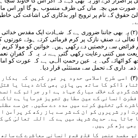
 پر اصرار کرے اور یہ بھی کہے کہ اگر اس کا خاوند سچا ہ
صورت میں بچہ ماں کی طرف منسوب ہو گا اور اس ماں 
لیٔ حقوق کے نام پر ترویج اور بدکاری کی اشاعت کی خاطر
ے۔
(۲) یہ بھی جاننا ضروری ہے کہ شہادت ایک مقدس خدائی
 تعالٰی نے صنفِ نازک پر کرم فرمائی کرتے ہوئے عورتوں
 فرائض سے رخصتیں دے رکھی ہیں۔ خواتین کو مولا کریم
عت میں کتنی رعایت رکھی گئی ہے، نہ یہ کہ کفرانِ نع
ھ کو اٹھائے گی۔ یہ عین رحمتِ الٰہی ہے کہ عورت کو اما
ذمہ داری کے تحمل سے مستثنٰی قرار دیا۔
(۳) اسی طرح اسلامی حدود پر غور کریں کہ بدکا
نا، ڈاکو کا ساتھ ہی پاؤں بھی کاٹ دینا یا قتل
ت گردی کے خلاف مبارک جہاد ہے اور جرائم کے انسد
فطرتِ انسانی کے عین مطابق تجویز فرمایا ہے تاکہ 
شرے کی تخلیق کرنے میں مدد دے سکیں۔ جن سے مظلو
ت اور شریروں کو ان کے شر سے باز رکھ کر پراَمن ا
 جاتا ہے۔ حدیث شریف میں ہے کہ اللہ تعالیٰ کی ک
بھی بڑھ کر ہیں۔
تو مفسد عنصر کا قلع قمع انسانی معاشرے کے ساتھ ع