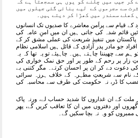
 کر جیب میں چلنے کو یوں ہی سمجھتا ہے کہ
ثرت سے مجرموں کے لیے بنائی گئی جیلوں میں
 کھلے سمندر میں کھڑا کر دیتے ہیں۔
 کے قیام سے پراَمن معاشرے کا صدیوں تک انسانوں
ئیں قائم شدہ کی جاتی ہیں ان میں امنِ عامہ کی
اکستان میں تنفیذِ شریعت کی عملی مشق کر کے
افراد جو مادر پدر آزادی کے قائل ہیں اسلامی نظام
 سے چھیننا چاہتے ہیں۔ چاہیئے تو یہ تھا کہ یہ
تِ زار پر رحم کے طور پر اور حق نمک خواری کی
 کی دعوت دے کر ان پر احسان کرتے۔ مگر کتنی بے
ق کے نام سے شریعتِ مطہرہ کے خلاف ہرزہ سرائی
و غضب کا ڈر، نہ حکومت کی طرف سے محاسبہ کی
 ملت کے ان غداروں کا شدید حساب لے، ورنہ پاک
وں اور دفتروں میں ان کا تعاقب کریں گے، پھر
 ممبروں کو وہ نہ بچا سکیں گے۔