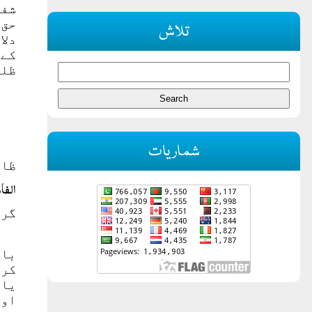
شفق
حق 
تلاش
دلا
کے 
ظلم
شماریات
ظال
الفا
گرد
بال
کر 
یاف
اور