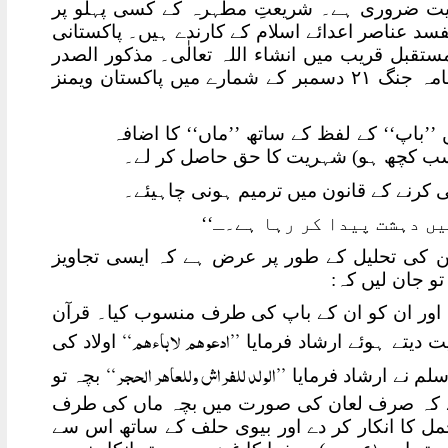
ہایت ضروری ہے۔ شریعتِ مطہرہ کے کسی پہلو پر
مفسد عناصر اعدائے اسلام کے کارندے ہیں۔ پاکستانی
ستقبل قریب میں انشاء اللہ تعالٰی۔ مذکور الصدر
حضرات کی شر انگیزی کی ایک مثال پیش خدمت ہے۔ روزنامہ جنگ ۲۱ دسمبر کے شمارے میں پاکستان ویمنز
 ’’باپ‘‘ کے لفظ کے ساتھ ’’ماں‘‘ کا اضافہ
سب کچھ ہو) شہریت کا حق حاصل کر لے۔
جن کی تحلیل کے طور پر عرض ہے کہ ایسی تجاویز
و جان لیں کہ:
دیا اور ان کو ان کے باپ کی طرف منسوب کیا۔ قرآن
’’ادعوھم لاباءھم‘‘
دیتے ہوئے ارشاد فرمایا
اولاد کی
’’الولد للفراش وللعاھر الحجر‘‘
م نے ارشاد فرمایا
بچہ تو
م رہے کہ صرف لعان کی صورت میں بچہ ماں کی طرف
مل کا انکار کر دے اور بیوی حلف کے ساتھ اس سے