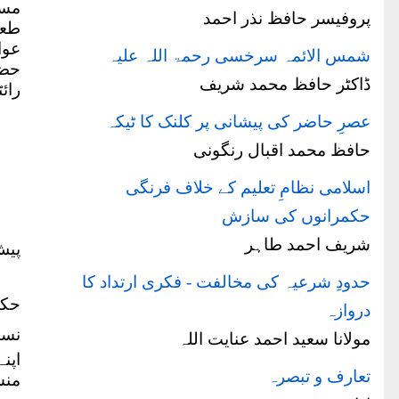
مسل
پروفیسر حافظ نذر احمد
طعن
عوا
شمس الائمہ سرخسی رحمۃ اللہ علیہ
ڈاکٹر حافظ محمد شریف
رائ
عصرِ حاضر کی پیشانی پر کلنک کا ٹیکہ
حافظ محمد اقبال رنگونی
اسلامی نظامِ تعلیم کے خلاف فرنگی
حکمرانوں کی سازش
شریف احمد طاہر
پیش
حدودِ شرعیہ کی مخالفت - فکری ارتداد کا
حکی
دروازہ
نسب
مولانا سعید احمد عنایت اللہ
اپن
تعارف و تبصرہ
منس