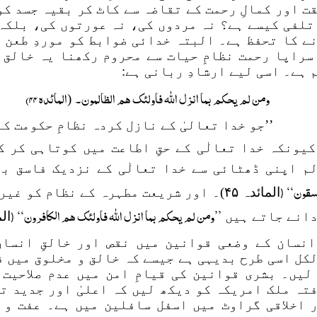
ت اور کمالِ رحمت کے تقاضہ سے کاٹ کر بقیہ جسد ک
تلفی کیسے ہے؟ نہ مردوں کی، نہ عورتوں کی، بلکہ ا
نے کا تحفظ ہے۔ البتہ خدائی ضوابط کو موردِ طعن 
سراپا رحمت نظامِ حیات سے محروم رکھنا یہ خالق 
 ہے۔ اسی لیے ارشادِ ربانی ہے:
ومن لم یحکم بما انزل اللہ فاولئک ھم الظالمون۔
المائدہ ۴۴)
(
’’جو خدا تعالیٰ کے نازل کردہ نظامِ حکومت ک
کیونکہ خدا تعالٰی کے حقِ اطاعت میں کوتاہی کر ک
م اپنی ڈھٹائی سے خدا تعالٰی کے نزدیک فاسق ب
سقون‘‘
المائدہ ۴۵)۔ اور شریعت مطہرہ کے نظام ک
(
’’ومن لم یحکم بما انزل اللہ فاولئک ھم الکافرون‘‘
انے جاتے ہیں
الما
(
انسان کے وضعی قوانین میں نقص اور خالقِ انسا
کل اسی طرح بدیہی ہے جیسے کہ خالق و مخلوق میں 
لیں۔ بشری قوانین کی قیامِ امن میں عدم صلاحیت 
تہ ملک امریکہ کو دیکھ لیں کہ اعلیٰ اور جدید ت
 اخلاقی گراوٹ میں اسفل سافلین میں ہے۔ عفت و 