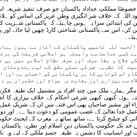
خصوصًا مملکتِ خداداد پاکستان جو صرف تنفیذِ شریعہ ا
د اللہ کے خلاف شر انگیزی وطنِ عزیز کی اساس کو ہلان
کی ابتدائی سزا یہ ہونی چاہیئے کہ پاکستانی شہریت 
 کرے اس سے پاکستانی شناختی کارڈ چھین لیا جائے اور پھ
یئے۔
الحمد للہ تاسیسِ پاکستان کے آغاز سے ہنوز ہما
ے کسی جماعت سے وابستہ ہو اسلامی شریعت کی برت
ی فلاح و بقا صرف اور صرف نظامِ اسلامی میں ہی 
یت کا نظریہ جس کی عملی مشق کے لیے ہندوستان ت
ا، اس کوتاہی کا ہر پاکستانی کو احساس ہے اور اس
ام سے بیزاری اور بغاوت یہ عوام اور حکمران ہر دو
مگر ہمارے ملک میں چند افراد پر مشتمل ایک طبقہ فکری 
تے ہوئے کبھی کبھی شرعی احکام کے خلاف بیزاری کا اظ
اء اور مشیر صاحبان بھی اس فتنے میں ان کے شریکِ عمل ہو
عمل خدا تعالیٰ کے غضب عمومی کو دعوت دیتا ہے۔ اور د
انی کو چیلنج کرتا ہے، ساتھ ساتھ یہ مغرب کے ایجنٹ ح
حد تک حکومتِ پاکستان دینِ اسلام اور نظریۂ پاکستا
 اور انسانیت کا دشمن یہ طبقہ جسدِ ملکی کے لیے وہ نا