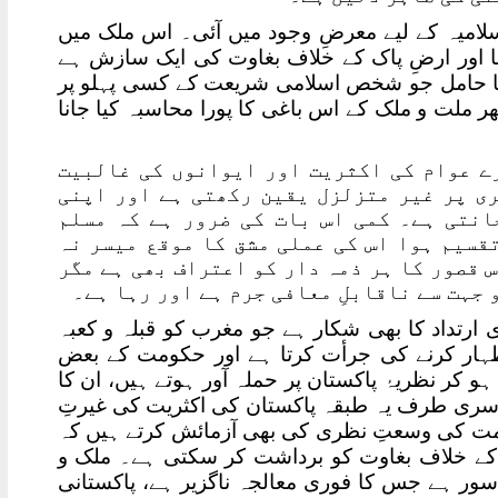
سلامیہ کے لیے معرضِ وجود میں آئی۔ اس ملک میں
ا اور ارضِ پاک کے خلاف بغاوت کی ایک سازش ہے
کا حامل جو شخص اسلامی شریعت کے کسی پہلو پر
ر ملت و ملک کے اس باغی کا پورا محاسبہ کیا جانا
رے عوام کی اکثریت اور ایوانوں کی غالبیت
ری پر غیر متزلزل یقین رکھتی ہے اور اپنی
جانتی ہے۔ کمی اس بات کی ضرور ہے کہ مسلم
قسیم ہوا اس کی عملی مشق کا موقع میسر نہ
 قصور کا ہر ذمہ دار کو اعتراف بھی ہے مگر
 جہت سے ناقابلِ معافی جرم ہے اور رہا ہے۔
ارتداد کا بھی شکار ہے جو مغرب کو قبلہ و کعبہ
ہار کرنے کی جرأت کرتا ہے اور حکومت کے بعض
 کر نظریۂ پاکستان پر حملہ آور ہوتے ہیں، ان کا
وسری طرف یہ طبقہ پاکستان کی اکثریت کی غیرتِ
کومت کی وسعتِ نظری کی بھی آزمائش کرتے ہیں کہ
ن کے خلاف بغاوت کو برداشت کر سکتی ہے۔ ملک و
سور ہے جس کا فوری معالجہ ناگزیر ہے، پاکستانی