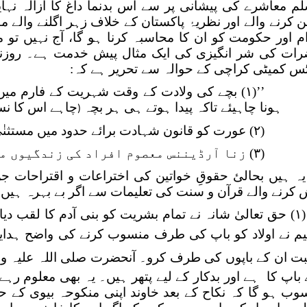
م معاشرے کی پیشانی پر سے اس بدنما داغ کا ازالہ ن
 کرنے والے اور نظریۂ پاکستان کے خلاف زہر اگلنے والے 
م اور حکومت کو ان کا محاسبہ کرنا ہو گا، آج نہیں تو م
ٹس کمیٹی کراچی کے حوالہ سے تحریر ہے کہ:
’’(۱) بچے کی ولادت کے وقت شہریت کے فارم میں
ہونا چاہیئے تاکہ پیدا ہوتے ہی ہر بچہ
چاہے اس کا ن
(
(۲) عورت کو قانون شہادت برائے حدود میں مستثنٰی کرنے کے قانون میں ترمیم ہونی چاہیئے۔
(۳) زنا آرڈیننس معصوم افراد کی زندگیوں میں دہشت پیدا کر رہا ہے۔ـ‘‘
یہ ہیں بحالیٔ حقوقِ خواتین کی اختراعات و اقتراحات 
 کرنے والے قرآن و سنت کی تعلیمات سے اگر بے بہرہ ہیں ت
(۱) حق تعالیٰ شانہ نے تمام بشریت کو بنی آدم کا لقب 
م نے اولاد کو باپ کی طرف منسوب کرنے کی واضح ہدایت 
ت ان کے باپوں کی طرف کرو۔ آنحضرت صلی اللہ علیہ وسل
ے باپ کا ہے اور بدکار کے لیے پتھر ہیں۔ یہ بھی معلو
وب ہو گا کہ نکاح کے بعد خاوند اپنی منکوحہ بیوی کے ح