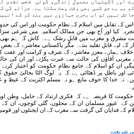
ت اور ڈکیتیاں معمولِ زندگی، کوئی شخص نقدی لے
م بم ہے جو کسی بھی وقت پھٹ سکتا ہے۔ جرائم کی ک
ائش نہیں تو اب بحری جہازوں میں بند کر کے انہیں
اس کے تقابل میں اسلام کے نظامِ حکومت اور اس کی حدود
تجربہ کیا اور آج بھی جن ممالک اسلامیہ میں شرعی سزا
ت مشرق و مغرب میں قابلِ رشک ہے۔ کاش کہ ہم بھی پ
ار کے لیے قابلِ تقلید بنتے۔ مگر پاکستانی معاشرے کے بعض 
خلاف ہمارے معزز معاشرے کے شرف و کرامت اور عفت کو ہم
ے مغربی آقاؤں کی حالت سے عبرت پکڑتے اور ان کی حال
ئیگی ان کو اسلام کے جامع نظامِ حکومت کو اختیار کرنے
ئی اور باطل پر ڈھٹائی ہے کہ یہ لوگ الٹا بحالیٔ حقو
ں۔ نہ خدا کا خوف مانع ہو نہ مسلم اکثریت کے غیظ 
۔
حکومت کا فریضہ ہے کہ فکری ارتداد کے حامل، وطن اور
 کے غیور مسلمان ان کے محلوں، گلی کوچوں، ان کے گھر
ام کے فدایان کی گرفت سے مغرب کے ان ایجنٹوں اور قومی
ی شریعت