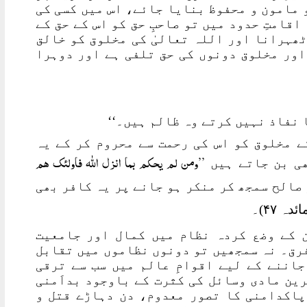
و مامون و محفوظ بنایا جائے، اس میں کسی کی
قامتِ حدود میں تو صاحبِ حق کو اس کے حق کے
ٹھہرانا اور اللہ تعالیٰ کی مخلوق کو خالق
اور مخلوق دونوں کی حق تلفی ہے اور دوہرا
ا نفاذ نہیں کرتے وہ ظالم ہیں۔‘‘
ے مخلوق کو اس کی رحمت سے محروم کر کے یہ
’’ومن لم یحکم بما انزل اللہ فاولئک ھم
ھی بن جاتے ہیں
و غیر صالح سمجھ کر منکر ہو جانے پر یہ کافر بھی
ئدہ ۴۷)۔
ن کے وضع کردہ نظام میں کمال اور جامعیت
فرق۔ نہ سمجھیں تو دونوں نظاموں میں تقابل
جاننے کے لیے اقوامِ عالم میں سب سے ترقی
رین مادی وسائل کی کثرت کے باوجود بداَمنی
پاکدامنی کا تصور معدوم، دن دہاڑے قتل و