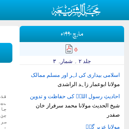
مارچ ۱۹۹۰ء
جلد ۲ ۔ شمارہ ۳
اسلامی بیداری کی لہر اور مسلم ممالک
مولانا ابوعمار زاہد الراشدی
قذف
احادیثِ رسول اللہؐ کی حفاظت و تدوین
ہیں
شیخ الحدیث مولانا محمد سرفراز خان
جان
صفدر
جن 
سرا
مولانا عزیر گلؒ
نہی