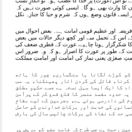
ے تو اس
عورت) پر خدا کا غضب ہو۔ تو انکارِ نسب
(
کا وارث بھی ہو گا۔ ایسی کوئی صورت نہیں کہ
 ایسے قانون وضع ہوں کہ شرم و حیا کا جنازہ نکل
 فریضہ اور عظیم قومی امانت ہے۔ بعض احوال میں
 کے اس کے تحمل سے اور کچھ دیگر حالات میں بعض
 کا شکرگزار ہونا چاہیے، عورت کے فطری ضعف کی
مت کے طور پر عورت کا اصرار ہو کہ وہ ضرور اس
متِ صغرٰی یعنی نماز کی امامت اور امامتِ مملکت
ر کو کوڑے لگانا یا سنگساری، چور کا ہاتھ
 کرنا، قاتل کی گردن اتار پھینکنا، یہ سب
اد کا ایک ایسا سہل نسخہ ہے جسے حکیمِ مطلق
یہ حدود مفسد عنصر کا قلع قمع کر کے پراَمن
م کی دادرسی ہوتی ہے، مجرمین کے لیے مقامِ
نسانوں کی خدمت اور برکاتِ خداوندی کو حاصل
سی حد کے نفاذ کی برکات چالیس سال کی بارش
ین رحمت ہے جس طرح کہ فاسد عضو کو مریض پر