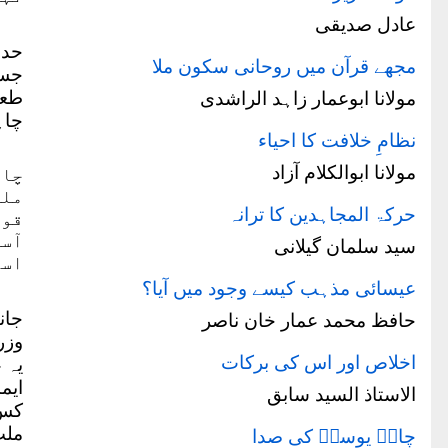
عادل صدیقی
حدو
مجھے قرآن میں روحانی سکون ملا
جس 
طعن
مولانا ابوعمار زاہد الراشدی
چاہ
نظامِ خلافت کا احیاء
مولانا ابوالکلام آزاد
چاہ
ملک
حرکۃ المجاہدین کا ترانہ
قوم
آسک
سید سلمان گیلانی
اسل
عیسائی مذہب کیسے وجود میں آیا؟
جان
حافظ محمد عمار خان ناصر
وزر
اخلاص اور اس کی برکات
یہ 
ایم
الاستاذ السید سابق
کس 
ملت
چاہِ یوسفؑ کی صدا