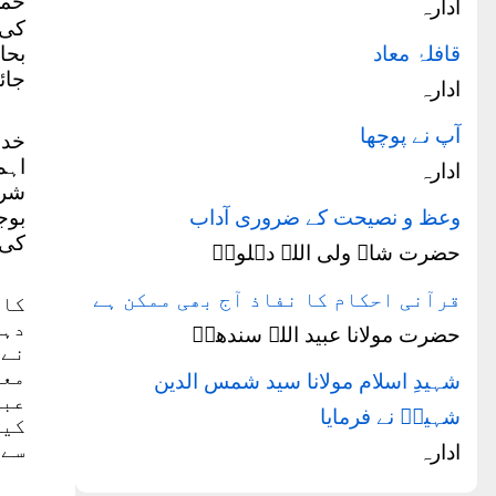
حمل
ادارہ
کی 
قافلۂ معاد
بحا
جائ
ادارہ
آپ نے پوچھا
خدا
اہم
ادارہ
شری
وعظ و نصیحت کے ضروری آداب
بوج
کی 
حضرت شاہ ولی اللہ دہلویؒ
قرآنی احکام کا نفاذ آج بھی ممکن ہے
کاٹ
دہش
حضرت مولانا عبید اللہ سندھیؒ
نے 
معا
شہیدِ اسلام مولانا سید شمس الدین
عبر
شہیدؒ نے فرمایا
کیا
سے 
ادارہ