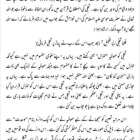
وجود و قیام کی وجہ بن گیا ہے۔ تجلی کی اصطلاح قرآن میں مذکور ان الفاظ سے ماخوذ ہے جو اللہ
تعالی نے حضرت موسی علیہ السلام کی اس خواہش کے جواب میں ارشاد فرمائے کہ اے اللہ
مجھے اپنا آپ دکھا۔ ارشاد ہوا:
فَلَمَّا تَجَلَّیٰ رَبُّہٗ لِلْجَبَلِ
پھر جب اس کے رب نے پہاڑ پر تجلی فرمائی)
7
(
تجلی کو صوفیہ "تنزل" بھی کہتے ہیں۔ یہاں یہ اپنے لغوی مفہوم میں نہیں ہے کیونکہ
تنزل میں کسی شے کا اوپر سے نیچے آنے کا مفہوم ہے جبکہ صوفیہ کے نزدیک بھی ذات
باری "الانَ كَمَا كَانَ" ہے، یعنی الله متغیر نہیں ہوا، نیز وہ جہات سے پاک ہے۔ یہاں یہ
مجازی معنی میں ہے، یعنی چونکہ بااعتبار لاتعین یہ تجلی ہے اس لیے اس کو تنزل قرار دیا گیا
ہے۔ یہ پہلی تجلی اور تجلی اعظم ہے یعنی وہ تجلی جس نے تمام تجلیات کو ذات باری سے
بلاواسطہ تعلق سے روک دیا ہے یا جو حجاب بن گئی ہے۔
اس مرتبہ تعین کو سمجھانے کے لیے صوفیہ نے اس کو ایک دائرہ بنام "وحدت" سے
بیان کیا ہے۔ ذیل کی صورت میں اس کی منظر کشی کی گئی ہے۔ اس دائرے کی دو قوسیں ہیں
جن کے درمیان ایک برزخ ہے جو دونوں قوسوں کو جدا کرتی ہے جیسا کہ اس شکل سے ظاہر