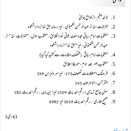
حواشی
لائحہ پنجم، از لوایحِ جامیؒ
تنزلاتِ ستہ از عبدالرحمٰن لکھنویِ، نیز رسالہ حق نما از داراشکوہ
مکتوبات امام ربانی مجدد الف ثانی نورالخلائق، مکتوب اول، "تنزلاتِ ستّہ" از
عبدالرحمٰن لکھنویؒ، نیز "حق نما " از داراشکوہ
مکتوبات امام ربانیؒ
مختلف مقامات سے کشید کیا گیا)
(
مکتوب ۸۹، جلد سؤم، معرفۃالحقائق
فرھنگ اصطلاحات تصوف
، نیز سر دلبراں
399
173
القرآن: الاعراف
143
سنن جامع ترمذی: رقم الحدیث
نیز ابن ماجہ
رقم الحدیث
182
: :
3109
صحیح بخاری
رقم الحدیث
نیز
6982
3019
:
(جاری)