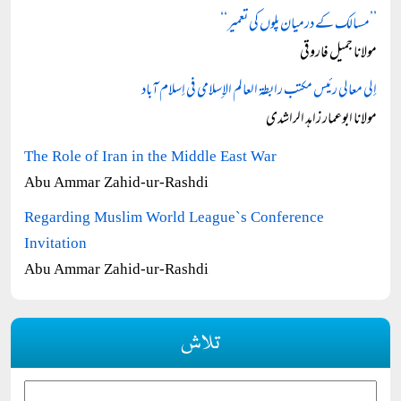
’’مسالک کے درمیان پلوں کی تعمیر‘‘
مولانا جمیل فاروقی
إلى معالي رئيس مكتب رابطۃ العالم الإسلامي في إسلام آباد
مولانا ابوعمار زاہد الراشدی
The Role of Iran in the Middle East War
Abu Ammar Zahid-ur-Rashdi
Regarding Muslim World League`s Conference
Invitation
Abu Ammar Zahid-ur-Rashdi
تلاش