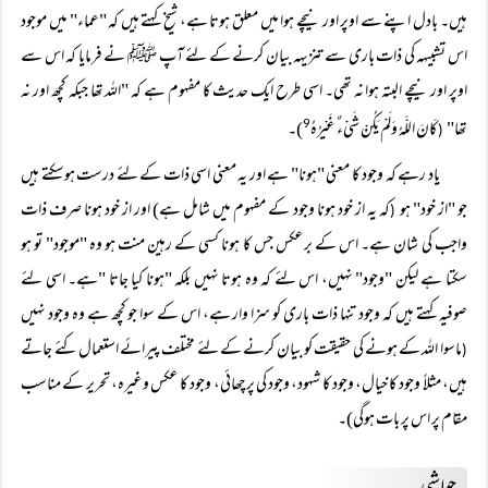
ہیں۔ بادل اپنے سے اوپر اور نیچے ہوا میں معلق ہوتا ہے، شیخ کہتے ہیں کہ "عماء" میں موجود
اس تشبیہہ کی ذات باری سے تنزیہہ بیان کرنے کے لئے آپ ﷺ نے فرمایا کہ اس سے
اوپر اور نیچے البتہ ہوا نہ تھی۔ اسی طرح ایک حدیث کا مفہوم ہے کہ "اللہ تھا جبکہ کچھ اور نہ
تھا"
كَانَ اللَّہُ وَلَمْ يَكُنْ شَيْءٌ غَيْرُہُ
)۔
9
(
یاد رہے کہ وجود کا معنی "ہونا" ہے اور یہ معنی اسی ذات کے لئے درست ہوسکتے ہیں
جو "از خود" ہو
کہ یہ از خود ہونا وجود کے مفہوم میں شامل ہے) اور از خود ہونا صرف ذات
(
واجب کی شان ہے۔ اس کے برعکس جس کا ہونا کسی کے رہین منت ہو وہ "موجود" تو ہو
سکتا ہے لیکن "وجود" نہیں، اس لئے کہ وہ ہوتا نہیں بلکہ "ہونا کیا جاتا "ہے۔ اسی لئے
صوفیہ کہتے ہیں کہ وجود تنہا ذات باری کو سزا وار ہے، اس کے سوا جو کچھ ہے وہ وجود نہیں
ماسوا اللہ کے ہونے کی حقیقت کو بیان کرنے کے لئے مختلف پیرائے استعمال کئے جاتے
(
ہیں، مثلاً وجود کا خیال، وجود کا شہود، وجود کی پرچھائی، وجود کا عکس وغیرہ، تحریر کے مناسب
مقام پر اس پر بات ہوگی)۔