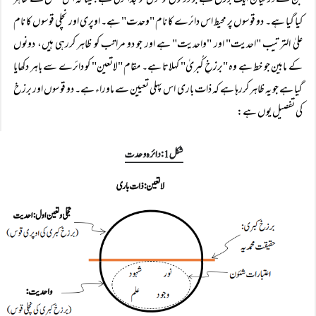
کیا گیا ہے۔ دو قوسوں پر محیط اس دائرے کا نام "وحدت" ہے۔ اوپری اور نچلی قوسوں کا نام
علیٰ الترتیب "احدیت" اور "واحدیت" ہے اور جو دو مراتب کو ظاہر کررہی ہیں، دونوں
کے مابین جو خط ہے وہ "برزخِ کُبریٰ" کہلاتا ہے۔ مقام "لاتعین" کو دائرے سے باہر دکھایا
گیا ہے جو یہ ظاہر کررہا ہے کہ ذات باری اس پہلی تعیین سے ماوراء ہے۔ دو قوسوں اور برزخ
کی تفصیل یوں ہے: