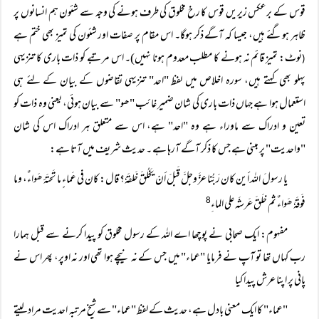
قوس کے برعکس زیریں قوس کا رخ مخلوق کی طرف ہونے کی وجہ سے شئون ہم انسانوں پر
ظاہر ہوگئے ہیں، جیسا کہ آگے ذکر ہوگا۔ اس مقام پر صفات اور شئون کی تمیز بھی ختم ہے
نوٹ: تمیز قائم نہ ہونے کا مطلب معدوم ہونا نہیں)۔ اس مرتبے کو ذات باری کا تنزیہی
(
پہلو بھی کہتے ہیں، سورہ اخلاص میں لفظ "احد" تنزیہی تقاضوں کے بیان کے لئے ہی
استعمال ہوا ہے جہاں ذات باری کی شان ضمیر غائب "ھو" سے بیان ہوئی، یعنی وہ ذات کو
تعین و ادراک سے ماوراء ہے وہ "احد" ہے، اس سے متعلق ہر ادراک اس کی شان
"واحدیت" پر مبنی ہے جس کا ذکر آگے آرہا ہے ۔ حدیث شریف میں آتا ہے:
يا رسولَ اللہ أين كان رَبُّنا عزَّ وجلَّ قَبلَ أنْ يَخلُقَ خَلقَہٗ؟ قال: كان في عَماءٍ ما تَحتَۂ ھَواءٌ، وما
فَوقَہٗ ھَواءٌ ثم خلَقَ عَرشَہ علی الماءِ
8
مفہوم: ایک صحابی نے پوچھا اے اللہ کے رسول مخلوق کو پیدا کرنے سے قبل ہمارا
رب کہاں تھا تو آپ نے فرمایا "عماء" میں جس کے نہ نیچے ہوا تھی اور نہ اوپر، پھر اس نے
پانی پر اپنا عرش پیدا کیا
"عماء" کا ایک معنی بادل ہے، حدیث کے لفظ "عماء" سے شیخ مرتبہ احدیت مراد لیتے