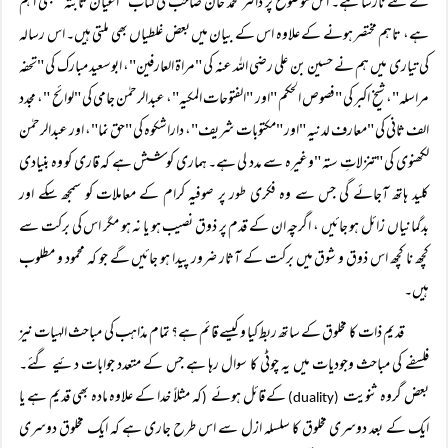
کے لئے نارسا ہے۔ اس موضوع پر ڈاکٹر محمد خان صاحب کی کتاب "اعیان ثابتہ "بھی اہم
ہے، تاہم مختصر ہونے کے علاوہ اس کے بیان میں بعض غلطیاں بھی ملتی ہیں۔ اس رسالہ
کی تیاری میں ہم نے حسین بن علی رضی اللہ عنہ کی "مراۃ العارفین"، ابوسعید مبارک کی "تحفہ
مراسلہ"، شیخ اکبر کی "فصوص الحکم "اور "الفتوحات المکیہ"، عبدالرحمٰن جامی کی "لوائح "، مجدد
الف ثانی کی "معارف لدنیہ "اور "مکتوبات شریف"، داراشکوہ کی "حق نما"، اور عبدالرحمٰن
لکھنوی کی "تنزلاتِ ستہ "وغیرہ سے مدد لی ہے۔ ہماری کوشش ہے کہ قاری کو وہ بنیادی
کلید ہاتھ آجائے گی جس سے وہ فکری طور پر صوفیہ کرام کے معاملات کو سمجھ سکے اور
بدگمانیاں زائل ہو جائیں ، اگرچہ ان کے قدم پر ذوق نصیب ہو یا نہ ہو مگر اس کی برکت سے
کچھ نا کچھ اس ذوق و شوق میں برکت کے آثار ضرور پیدا ہو جائیں گے جو کہ محمود و مطلوب
ہیں۔
قدیم ذات کا مخلوق کے ساتھ ربط کیا و کیسے قائم ہے؟ تمام مذاہب کی مباحث الہیات نیز
فلسفے کی مباحث وجودیات میں یہ چوٹی کا سوال رہا ہے جس کے متعدد جوابات دئیے گئے۔
بعض گروہ ثنویت
کے قائل ہوئے
کہ مثلاً خدا کے علاوہ مادہ بھی قدیم ہے یا
(
(duality)
ایک کے بعد دوسری مخلوق کا سلسلہ ازل سے اس طرح جاری ہے کہ ایک مخلوق دوسری