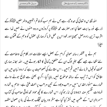
اللہ تقدس و تعالیٰ کی حمد و ثناء ہے جس نے ہم سب کو خاتم النبیین والمرسلین ﷺ کے
ذریعے نور ہدایت عطا کیا اور حضرت محمد ﷺ پر کروڑوں درود جنہوں نے ہمیں خُدا سے
اقرب ترین راہ وصل سمجھایا اور خود اس پر عمل فرما کر ہماری عقول کو وہم کے فتنوں سے
بچایا!
ہم نے یہ مختصر رسالہ صوفیہ کرام کے بعض ایسے مقامات اور کلام کی وضاحت کے
لئے لکھا ہے جسے سمجھے بغیر لوگ ان کے متعلق بدگمانی کا شکار ہوتے ہیں۔ اللہ سبحانہ ہماری
محنت کو قبول فرمائے آمین ثُم آمین ۔ اس مقالے کی خصوصیت یہ ہے کہ اردو زبان میں ان
حقائق کو اس ترتیب کے ساتھ موضوع نہیں بنایا گیا، اگرچہ بمبئی سے شائع ہونے والے
شمارے "انوار القدس" میں مراتب وجود کے تین مراتب پر بحث ملتی ہے، تاہم یہ شمارہ
فسادات تقسیم ھند
کی نذر ہوگیا۔ اس شمارے کا کچھ مواد محمد ذوقی صاحب کی کتاب
1947
"سردلبراں" کے ضمیمہ میں نشر کیا گیا ہے مگر وہ بیان گنجلگ ہونے کی بنا پر حصول مقصد