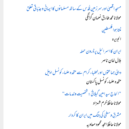
مسجد اقصیٰ اور سرزمینِ قُدس کے ساتھ مسلمانوں کا ایمانی و جذباتی تعلق
مولانا محمد طارق نعمان گڑنگی
مٹتا ہوا فلسطین
الجزیرہ
ایران کا اسرائیل پر ڈرون حملہ
ہلال خان ناصر
دینی جماعتوں اور خطباء کرام سے متحدہ علماء کونسل اپیل
متحدہ علماء کونسل پاکستان
"الحاج سید امین گیلانیؒ: شخصیت وخدمات"
مولانا حافظ خرم شہزاد
مشرقِ وسطیٰ کی جنگ میں ایران کا کردار
مولانا حافظ امجد محمود معاویہ