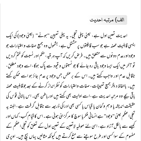
الف) مرتبہ احدیت
احدیت تعین اول ہے، یعنی پہلی تجلی۔ یہ پہلی تعیین "ہونے"
یعنی وجود) کی ایک
(
ایسی قابلیت محضہ ہے جو سب قابلیتوں پر مشتمل ہے، بشمول وہ جمیع صفات و اعتبارات جو
وجود اور عدم دونوں سے متعلق ہیں۔ فرض کریں کہ آپ ہر قید، حکم اور نسبت کو ختم کردیں
تو آخر میں ایک ایسا وجود باقی رہ جائے گا جو نسبتوں و قیود سے پاک ہوگا، اسے وجود مطلق،
ناقابل عدم اور واجب کہتے ہیں۔ اس کے برعکس جس وجود پر عدم جائز ہو اسے ممکن کہتے
ہیں۔ باالفاظ دیگر جمیع تعیینات، صفات و اعتبارات کو نظر انداز کرنے کے بعد جو قابلیت محضہ
باقی بچے وہ مرتبہ احدیت ہے، اسے اولیت بھی کہتے ہیں اور باطن بھی۔ اس بالائی قوس کی
حقیقت اندیشہ یا وہم و گمان یا قیاس یا کسی بھی ادراکی ذریعہ سے ناقابل گرفت ہے، البتہ یہ
تجلی اعظم یعنی "وجود" ہے انسانی فکر یا سوچ کا مرکز بنی ہوئی ہے۔ اس کا قیام کب، کہاں اور
کیسے سے بالکل آزاد ہے، اسی لئے صوفیہ لاتعین کے تعین اول کے تعلق کو تجلی اعظم کے
مفہوم کے سوا کسی اور طرح سوچنے سے منع کرتے ہیں کیونکہ مثالیں یہاں ہیچ ہیں۔ اوپری