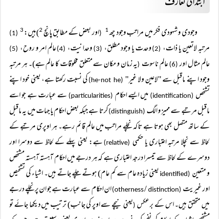
ابتدائی تعارف
وجودی و شہودی فکر میں مراتب وجود چھ
اور بعض کے مطابق پانچ
)ہیں:
3
2
1
(1)
(
مرتبہ لاتعین یا ذات،
وحدت یا وجود مطلق،
وحدانیت،
عالم امر و روح،
(5)
(4)
(3)
(2)
عالم مثال اور
عالم ناسوت
یہ زمان و مکان سے متعلق مخلوقات کا عالم ہے)۔ ہر مرتبہ
(
(6)
وجود اپنے ماقبل سے "لاعین ولا غیر"
کی نسبت رکھتا ہے، یعنی خود اپنے
(he-not he)
تشخص
میں ایسے احکام
سے عبارت ہے جو اسے
(particularities)
(identification)
ماقبل مرتبے سے ممیز و الگ
کرتا ہے جبکہ بعض احکام یا جہات میں یہ ماقبل
(distinguish)
کے ساتھ متصل بھی ہوتا ہے تاکہ نچلے مراتب میں عالم قائم رہے۔ ہر اوپری مرتبے کے
لحاظ سے نچلا مرتبہ اعتباری یا حکمی
ہے: یعنی پہلے کے لحاظ سے دوسرا اور
(relative)
دوسرے کے لحاظ سے تیسرا درجہ اعتباری ہے کہ ہر درجے میں احکام آہستہ آہستہ مشخص
و متعین
یعنی زیادہ عام سے کم عام) ہوتے چلے جاتے ہیں۔ اشیاء کی تشخیص
(identified
اور غیریت
/
ان احکام سے عبارت ہے جو ان پر نچلے درجے
distinction)
(otherness
میں متحقق ہیں۔ اس کے برعکس
یعنی نیچے سے اوپر کی جانب) ترتیب میں دیکھا جائے تو
(