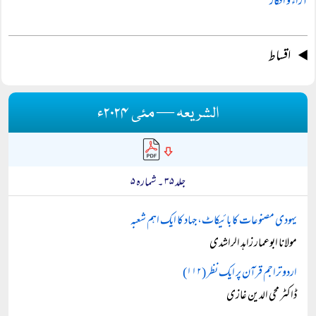
آراء و افکار
اقساط
الشریعہ — مئی ۲۰۲۴ء
جلد ۳۵ ۔ شمارہ ۵
یہودی مصنوعات کا بائیکاٹ، جہاد کا ایک اہم شعبہ
مولانا ابوعمار زاہد الراشدی
اردو تراجم قرآن پر ایک نظر (۱۱۲)
ڈاکٹر محی الدین غازی