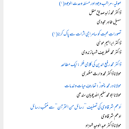
صوفیہ، مراتبِ وجود اور مسئلہ وحدت الوجود (۱)
ڈاکٹر محمد زاہد صدیق مغل
سہیل طاہر مجددی
تصوراتِ محبت کو سامراجی اثرات سے پاک کرنا (۱)
ڈاکٹر ابراہیم موسٰی
ڈاکٹر محمد غطریف شہباز ندوی
ڈاکٹر محمد رفیع الدین کی کلامی فکر : ایک مطالعہ
مولانا ڈاکٹر محمد وارث مظہری
مولانا در محمد پنہور ؒ: تعارفِ حیات و خدمات
مولانا ابو محمد سلیم اللہ چوہان سندھی
أدھم شرقاوی کی تصنیف ’’رسائل من القرآن‘‘ سے منتخب رسائل
ادھم شرقاوی
مولانا ڈاکٹر عبد الوحید شہزاد