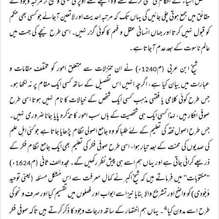
مشخص اشیاء کے احکام کی نفی کرنے سے وہ اپنے سے اوپری یعنی وسیع تر مرتبہ وجود کے
حقائق میں جمع ہوتی چلی جائیں گی یہاں تک کہ مرتبہ احدیت اور لاتعین آجائے جو کسی بھی حکم
کو قبول نہیں کرتا اور جہاں انسانی عقل و فہم کا کوئی گزر نہیں۔ اسی طرح نیچے کی جہت میں
عالم ناسوت کے بعد عدم آجاتا ہے۔
شیخ ابن عربی
م
ء) نے ان تنزلات سے متعلق امور کو مختلف مقامات و
1240
(
عبارات میں بیان کیا ہے، اگرچہ انہیں اس تفصیل کے ساتھ کسی ایک مقام پر نہ لکھا ہو۔
جس طرح کوئی کلامی یا فقہی مذہب کسی ایک شخص کے خیالات کا نام نہیں ہوتا اسی طرح
صوفی افکار ہیں، لہذا کسی ایک ہی شخصیت کے ہاں سب امور کا تذکرہ پایا جانا ضروری نہیں۔
جس طرح اصول فقہ کی تعلیم کے لئے طلبا کو وہ جامع اصولی نظام پڑھایا جاتا ہے جو کئی اہل علم
کی صدیوں کی محنت کے بعد تیار ہوا، اسی طرح صوفی فکر کی تعلیم بھی ایک جامع نظام فکر کے
ذریعے کرائی جاتی ہے اور یہاں ہم اسے ہی پیش نظر رکھیں گے۔ مجدد الف ثانی
م
ء)
1624
(
"مکتوبات" میں فرماتے ہیں کہ شیخ اکبر نے کمالِ معرفت سے اس مُشکل مسئلہ
یعنی توحیدِ
(
وُجُودی) کو واضح اور تشریح والا بنایا نیز اسے ابواب اور فصلوں میں تقسیم کیا اور صرف و نحو کی
طرح اسے مدون کیا
۔ یہاں ہم اختصار کے ساتھ درجات وجود کا ذکر کرتے ہیں تاکہ صوفی فکر
4