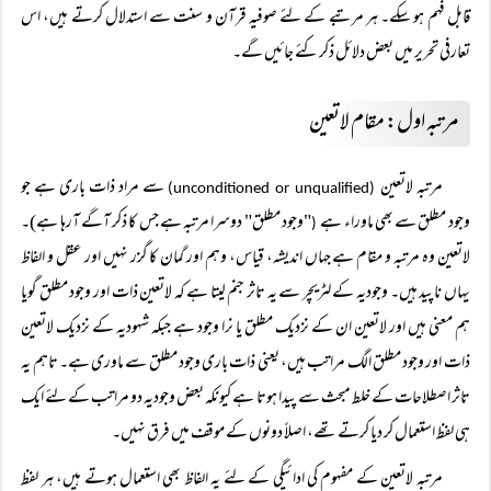
قابل فہم ہو سکے۔ ہر مرتبے کے لئے صوفیہ قرآن و سنت سے استدلال کرتے ہیں، اس
تعارفی تحریر میں بعض دلائل ذکر کئے جائیں گے۔
مرتبہ اول: مقام لاتعین
مرتبہ لاتعین
سے مراد ذات باری ہے جو
(unconditioned or unqualified)
وجود مطلق سے بھی ماوراء ہے
"وجود مطلق" دوسرا مرتبہ ہے جس کا ذکر آگے آرہا ہے)۔
(
لاتعین وہ مرتبہ و مقام ہے جہاں اندیشہ، قیاس، وہم اور گمان کا گزر نہیں اور عقل و الفاظ
یہاں ناپید ہیں۔ وجودیہ کے لٹریچر سے یہ تاثر جنم لیتا ہے کہ لاتعین ذات اور وجود مطلق گویا
ہم معنی ہیں اور لاتعین ان کے نزدیک مطلق یا نرا وجود ہے جبکہ شہودیہ کے نزدیک لاتعین
ذات اور وجود مطلق الگ مراتب ہیں، یعنی ذات باری وجود مطلق سے ماوری ہے۔ تاہم یہ
تاثر اصطلاحات کے خلط مبحث سے پیدا ہوتا ہے کیونکہ بعض وجودیہ دو مراتب کے لئے ایک
ہی لفظ استعمال کر دیا کرتے تھے، اصلاً دونوں کے موقف میں فرق نہیں۔
مرتبہ لاتعین کے مفہوم کی ادائیگی کے لئے یہ الفاظ بھی استعمال ہوتے ہیں، ہر لفظ