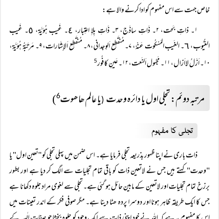
خاص جہت سے اس مفہوم کو ادا کرنے والا ہے:
۱۔ ذاتِ بَحت، ۲۔ ذَاتِ ساذَج، ۳۔ ذَاتِ بِلاِ اعتِبار، ٤۔ غَیب ہُوَیَّة، ٥۔ غَیب
الغُیُوب، ٦۔ الغَیب المَسْکُوت عَنْهٗ، ۷۔ مُنقَطِع اَلوِجدانی، ۸۔ مُنقَطِع اَلإِشَارات، ۹۔ مَرتَبَةُ ہُوَیَّة،
۱۰۔ اَزَلُ لااَزال، ۱۱۔ مَجہُول اَلنَعت، ۱۲۔ عَینِ کافُور
5
مرتبہ دوئم: تجلی اول یا دائرہ وحدت
یا عالم ھاھوت
)
6
(
تجلی کا مفہوم
ذات باری نے اپنا ظہور بذریعہ تجلی فرمایا ہے۔ اس ضمن میں پہلی تجلی کو "تعین اول" یا
"وحدت" کہتے ہیں جس نے لاتعین ذات کو باقی تمام تجلیات سے الگ کر دیا ہے اور بطور
برزخ تمام تجلیات اور لاتعین کے مابین حائل ہو گئی ہے۔ تجلی سے لغوی مراد جلوہ دکھانا ہے
جس کا ایک طریقہ ظاہر ہونا اور دوسرا پردہ ھٹا دینا ہے۔ مگر صوفی فکر کے اندر تعینات میں
اس کا مفہوم یہ ہے کہ الله نے خود اپنی ذات سے ایک وجود کو جلوہ بخشا جو صفات الٰہیہ کے