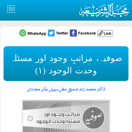
صوفیہ، مراتبِ وجود اور مسئلہ
وحدت الوجود (۱)
ڈاکٹر محمد زاہد صدیق مغل
سہیل طاہر مجددی