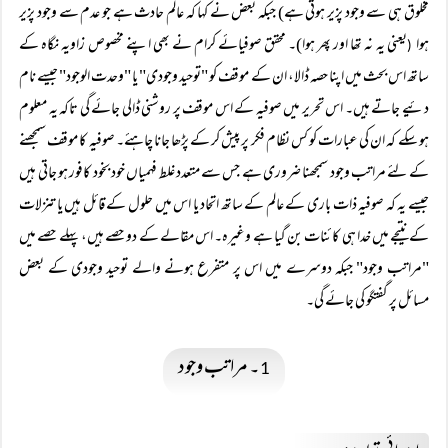
مخلوق ہی سے وجود پزیر ہوتی ہے) جبکہ بعض نے کہا کہ عالم حادث ہے جو عدم سے وجود پزیر
ہوا
یعنی یہ نہ تھا اور پھر ہوا)۔ محقق صوفیائے کرام نے بھی اپنے مخصوص زاویہ نگاہ کے
(
ساتھ اس بحث میں اپنا حصہ ڈالا، ان کے موقف کو "توحید وجودی" یا "وحدت الوجود" جیسے نام
دئیے جاتے ہیں۔ اس تحریر میں صوفیہ کے اس موقف پر روشنی ڈالی جائے گی تاکہ یہ معلوم
ہو سکے کہ ان کی عبارات کو کس نظام فکر پر پیش کر کے پڑھا جانا چاہئے۔ صوفیہ کا موقف سمجھنے
کے لئے مراتب وجود سمجھنا ضروری ہے جس سے متعدد غلط فہمیاں خود بخود کافور ہو جاتی ہیں
جیسے یہ کہ صوفیہ ذات باری کے عالم کے ساتھ اتحاد یا اس میں حلول کے قائل ہیں یا تنزلات
کے نتیجے میں خدا ہی کائنات بن گیا ہے وغیرہ۔ اس مقالے کے دو حصے ہیں، پہلے حصے میں
"مراتب وجود" جبکہ دوسرے میں اس پر متفرع ہونے والے توحید وجودی کے بعض
مسائل پر گفتگو کی جائے گی۔
۔ مراتب وجود
1