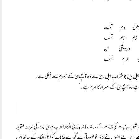
فیض دم تست
 زم زم تست
درویشی من
 محرم تست
کی بیل میں جو شراب ابل رہی ہے وہ آپؐ ہی کے زمزم سے نکلی ہے۔
 ہے وہ آپؐ ہی کے اسرار کا محرم ہے۔‘‘
 کم شعراء جذبات کی شدت کے ساتھ ساتھ بلندئ افکار اور جدتِ خیالات کی طرف متوجہ
ھی تھے، اس لئے انہوں نے بڑی خوبصورتی سے گہرے جذبات کو اعلیٰ افکار کے ساتھ اس