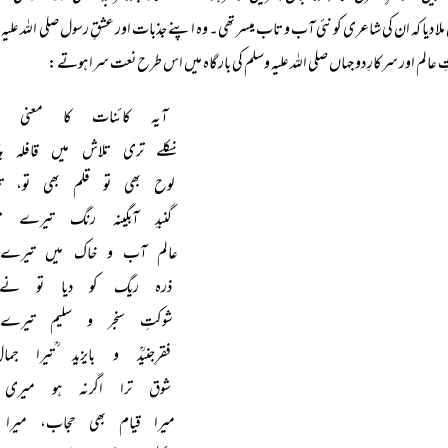
لا دیا کہ ان کی شاعری کو نئی آب و تاب میسر تھی۔ وہ اپنے جذبات اور عشقِ رسول صلی اللہ علیہ وس
 عالم اور سرکارِ دو جہاں صلی اللہ علیہ وسلم کی بارگاہ میں اس طرح نعت سرا ہوتے:
آیہ کائنات کا معنی د
نکلے تری تلاش میں قافلہ 
لوح بھی تو قلم بھی تو، تی
گنبدِ آبگینہ رنگ تیرے 
عالم آب و خاک میں تیرے 
ذرہ ریگ کو دیا تو نے
شوکتِ سنجر و سلیم تیرے
فقرِجنیدؒ و بایزید ؒتیرا
شوق ترا اگرنہ ہو میری 
میرا قیام بھی حجاب، میرا