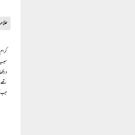
علامہ
کرام 
سبب ک
دیکھا
تھے۔ 
جب آ