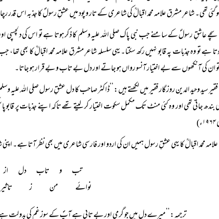
ہو گئی تھی۔ شاعرِ مشرق علامہ محمد اقبالؒ کی شاعری کے تار و پود میں عشقِ رسولؐ کا جذبہ اس قدر رچ
سچے عاشقِ رسولؐ کے سامنے جب نبی پاک صلی اللہ علیہ وسلم کا ذکر ہوتا ہے تو اس کی دلچسپی او
وتا ہے تو وہ جذبات پہ قابو نہیں رکھ سکتا۔ یہی سلسلہ شاعرِ مشرق علامہ محمد اقبالؒ کا بھی تھا، 
تو ان کی آنکھوں سے بے اختیار آنسو رواں ہو جاتے اور دل بے تاب و بے قرار ہو جاتا۔
فقیر سید وحید الدین روزگار فقیر میں لکھتے ہیں: ’’ڈاکٹر صاحب کا دل عشقِ رسول صلی اللہ علیہ وسلم
کی بندھ جاتی تھی اور وہ کئی منٹ تک مکمل سکوت اختیار کر لیتے تھے تاکہ اپنے جذبات پر قابو پا
ء)
علامہ محمد اقبالؒ کا یہی عشقِ رسول ہمیں ان کی اردو اور فارسی شاعری میں بھی نظر آتا ہے۔ اپن
تب و تاب دل از 
نوائے من ز تاثی
ترجمہ: ’’میرے دل میں جو گرمی اور بے تابی ہے آپؐ کے سوز غم کی بدولت ہ