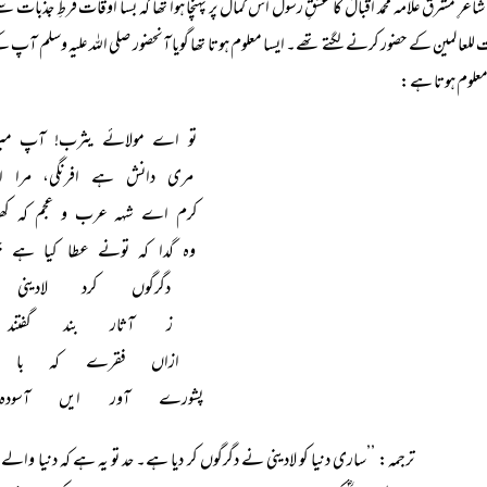
شاعرِ مشرق علامہ محمد اقبالؒ کا عشقِ رسول اس کمال پر پہنچا ہوا تھا کہ بسا اوقات فرطِ جذبات 
للعالمین کے حضور کرنے لگتے تھے۔ ایسا معلوم ہوتا تھا گویا آنحضور صلی اللہ علیہ وسلم آپ ک
علوم ہوتا ہے:
تو اے مولائے یثرب! آپ میر
مری دانش ہے افرنگی، مرا ا
کرم اے شہہ عرب و عجم کہ کھڑ
وہ گدا کہ تونے عطا کیا ہے جن
دگرگوں کرد لادین
ز آثار بند گفت
ازاں فقرے کہ با 
پشورے آور ایں آسو
ترجمہ: ’’ساری دنیا کو لادینی نے دگرگوں کر دیا ہے۔ حد تو یہ ہے کہ دنیا وال