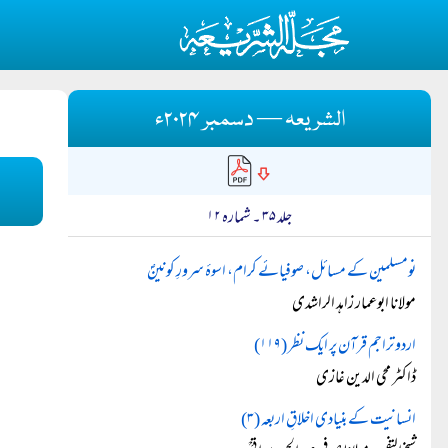
الشریعہ — دسمبر ۲۰۲۴ء
جلد ۳۵ ۔ شمارہ ۱۲
نومسلمین کے مسائل، صوفیائے کرام، اسوۂ سرورِ کونینؐ
مولانا ابوعمار زاہد الراشدی
اردو تراجم قرآن پر ایک نظر (۱۱۹)
ڈاکٹر محی الدین غازی
انسانیت کے بنیادی اخلاقِ اربعہ (۳)