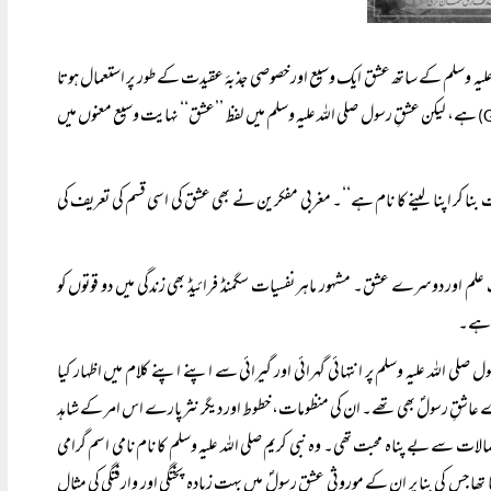
ہ علیہ وسلم کے ساتھ عشق ایک وسیع اور خصوصی جذبۂ عقیدت کے طور پر استعمال ہوتا
ہے، لیکن عشقِ رسول صلی اللہ علیہ وسلم میں لفظ ’’عشق‘‘ نہایت وسیع معنوں میں
یات بنا کر اپنا لینے کا نام ہے‘‘۔ مغربی مفکرین نے بھی عشق کی اسی قسم کی تعریف کی
 علم اور دوسرے عشق۔ مشہور ماہر نفسیات سگمنڈ فرائیڈ بھی زندگی میں دو قوتوں کو
ق ہے۔
صلی اللہ علیہ وسلم پر انتہائی گہرائی اور گیرائی سے اپنے اپنے کلام میں اظہار کیا
بڑے عاشقِ رسولؐ بھی تھے۔ ان کی منظومات، خطوط اور دیگر نثر پارے اس امر کے شاہد
کمالات سے بے پناہ محبت تھی۔ وہ نبی کریم صلی اللہ علیہ وسلم کا نام نامی اسم گرامی
 تھا جس کی بنا پر ان کے موروثی عشقِ رسولؐ میں بہت زیادہ پختگی اور وارفتگی کی مثال