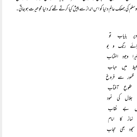
لم کی جھلک عالمِ دنیا کو اس انداز سے پیش کیا کرتے تھے کہ دنیا محوِ حیرت ہو جاتی۔
یر بایاب تو 
ہائے رنگ و بو 
را وجود الکتاب 
محیط میں حباب 
ظہور سے فروغ 
 طلوعِ آفتاب 
 جلال کی نمود 
 جمالِ بے نقاب 
نماز کا امام 
 سجود بھی حجاب 