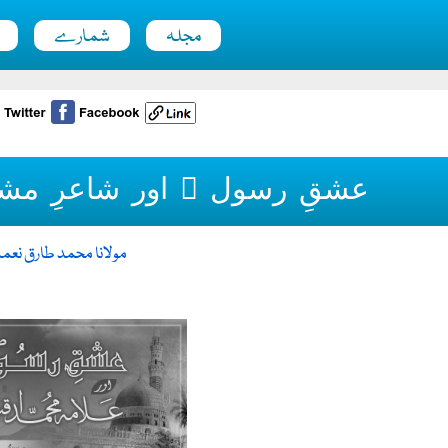
مجلہ
شمارے
عشقِ رسول ﷺ اور شاعرِ مشر
مولانا محمد طارق نعم