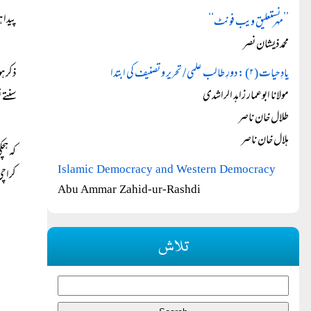
پیدا 
’’مہر نستعلیق ویب فونٹ‘‘
محمد ذیشان نصر
یادِ حیات (۲) : دورِ طالب علمی / تحریر و تصنیف کی ابتدا
ذکر ہ
مولانا ابوعمار زاہد الراشدی
سنتے 
طلال خان ناصر
ہلال خان ناصر
کہ ہچ
Islamic Democracy and Western Democracy
کراچی ۱۹۶۴
Abu Ammar Zahid-ur-Rashdi
تلاش