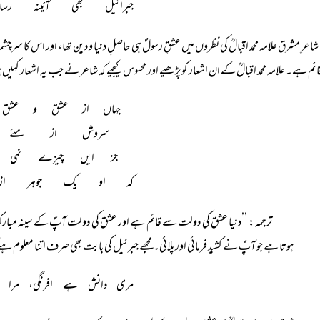
جبرائیل بھی آئینہ ر
شاعرِ مشرق علامہ محمد اقبالؒ کی نظروں میں عشقِ رسولؐ ہی حاصلِ دنیا و دین تھا، اور اس کا 
قائم ہے۔ علامہ محمد اقبالؒ کے ان اشعار کو پڑھیے اور محسوس کیجیے کہ شاعر نے جب یہ اشعار کہی
جہاں از عشق و عشق 
سروش از مئے د
جز ایں چیزے نمی د
کہ او یک جوہر از 
ترجمہ: ’’دنیا عشق کی دولت سے قائم ہے اور عشق کی دولت آپؐ کے سینہ م
ہوتا ہے جو آپؐ نے کشید فرمائی اور پلائی۔ مجھے جبرئیل کی بابت بھی صرف اتنا معلوم ہ
مری دانش ہے افرنگی، مرا ا