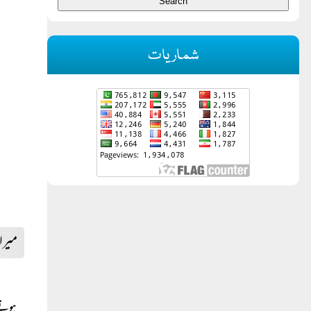
شماریات
میرا 
ہوتے 