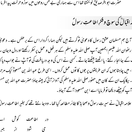
حضرت ابوبکر صدیقؓ کو بخشا تھا اس سے ہماری بے حس روحوں میں سوز و حرکت پیدا فرما 
 اقبالؒ کی سوچ و فکرِ اطاعتِ رسولؐ
آج ہم مسلمان عشق رسول کا دعویٰ تو کرتے ہیں لیکن ہمارا کردار اس کے برعکس ہے۔ دع
رضوان اللہ علیہم اجمعین آپ صلی اللہ علیہ وسلم کے ہر فعل و عمل پر نظر رکھتے اور دل و جان
ے جا بجا رکتے، یا اٹھتے بیٹھتے جاتے۔ کسی نے اس کی وجہ دریافت کی تو آپؓ نے جواب دیا کہ 
، میں چاہتا ہوں کہ ان طریقوں پر جوں کا توں عمل کروں۔ اسی طرح عبد اللہ بن مسعودؓ ایک مر
یکایک ان کے کان میں حضور صلی اللہ علیہ وسلم کی آواز آئی کہ بیٹھ جاؤ! حضرت عبد اللہ بن 
پ کو بیٹھے دیکھا تو فرمایا اے ابن مسعود! آگے آجاؤ۔
علامہ اقبالؒ نے سیرتِ رسولؐ و صحابہؓ کا بغائر مطالعہ کیا تھا۔ وہ جانتے تھے کہ بغیر اطاعتِ ر
در اطاعت کوش ائے
می شود از جبر پ