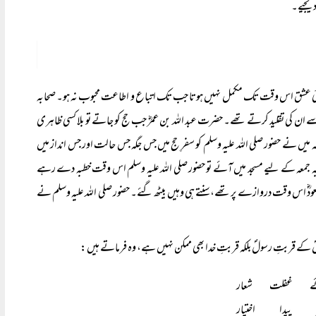
دیجیے۔‘‘
وئ عشق اس وقت تک مکمل نہیں ہوتا جب تک اتباع و اطاعت محبوب نہ ہو۔ صحابہ
 سے ان کی تقلید کرتے تھے۔ حضرت عبد اللہ بن عمرؓ جب حج کو جاتے تو بلا کسی ظاہری
میں نے حضور صلی اللہ علیہ وسلم کو سفرِ حج میں جس جگہ جس حالت اور جس انداز میں
تبہ جمعہ کے لیے مسجد میں آئے تو حضور صلی اللہ علیہ وسلم اس وقت خطبہ دے رہے
مسعودؓ اس وقت دروازے پر تھے، سنتے ہی وہیں بیٹھ گئے۔ حضور صلی اللہ علیہ وسلم نے
سولؐ کے قربتِ رسولؐ بلکہ قربتِ خدا بھی ممکن نہیں ہے، وہ فرماتے ہیں:
 غفلت شعار
یدا اختیار