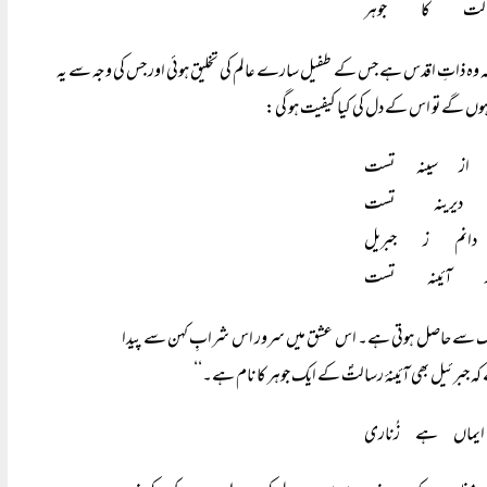
سالت کا جوہر
سرچشمہ وہ ذاتِ اقدس ہے جس کے طفیل سارے عالم کی تخلیق ہوئی اور جس کی وجہ سے یہ
ں ہوں گے تو اس کے دل کی کیا کیفیت ہو گی:
از سینہ تست
یرینہ تست
انم ز جبریل
آئینہ تست
بارک سے حاصل ہوتی ہے۔ اس عشق میں سرور اس شرابِ کہن سے پیدا
ے کہ جبرئیل بھی آئینۂ رسالتؐ کے ایک جوہر کا نام ہے۔‘‘
یماں ہے زُناری