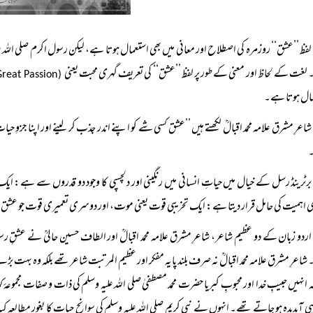
لفظ ’’عشق‘‘ روزمرہ کی اصطلاح اور معانی میں بھی استعمال ہوتا ہے، لیکن رسول اکرم صلی الل
غت کے لحاظ اور معنی کے طور پر لفظ ’’عشق‘‘ کی تعریف گہری محبت یعنی
(Great Passion)
مال ہوتا ہے۔
شاعرِ مشرق علامہ محمد اقبالؒ لکھتے ہیں ’’عشق کسی شے کو اپنے اندر جذب کر لینے اور اپنا جزوِ ح
برٹرینڈ رسل کے خیال میں حیاتِ انسانی میں رنگینی اور دلچسپی کا وجود دو قدروں سے ہے: ایک
ی اہمیت کی حامل قرار دیتا ہے: ایک تخریبی قوت یعنی موت، اور دوسری تعمیری قوت جو عش
اردو زبان کے دو عظیم شاعر، شاعرِ مشرق علامہ محمد اقبالؒ اور الطاف حسین حالیؒ نے عشقِ رسول 
اعرِ مشرق علامہ محمد اقبالؒ نہ صرف بلند پایہ مفکر اور عظیم المرتبت شاعر تھے بلکہ وہ بہت 
ہ انہیں حبیبِ خدا اور محبوبِ کبریا حضرت محمد مصطفیٰ صلی اللہ علیہ وسلم کی ذات و صفات مجموعۂ 
ہی آبدیدہ ہو جاتے تھے۔ انہوں نے نبی کریم صلی اللہ علیہ وسلم کی سوانحِ حیات کا بغور مطالعہ کیا