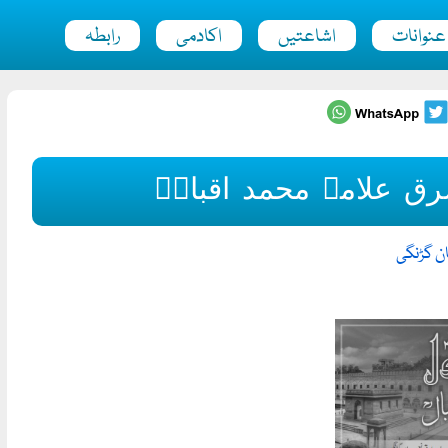
عنوانات
اشاعتیں
اکادمی
رابطہ
ق علامہ محمد اقبالؒ
ان گڑنگی