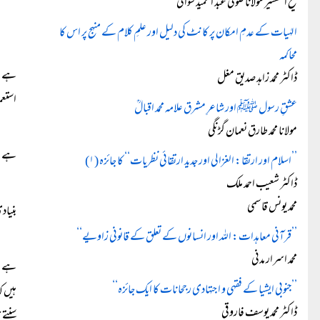
شیخ التفسیر مولانا صوفی عبد الحمید سواتیؒ
الہٰیات کے عدمِ امکان پر کانٹ کی دلیل اور علمِ کلام کے منہج پر اس کا
محاکمہ
ہے۔ ل
ڈاکٹر محمد زاہد صدیق مغل
استع
عشقِ رسول ﷺ اور شاعرِ مشرق علامہ محمد اقبالؒ
مولانا محمد طارق نعمان گڑنگی
ہے۔
’’اسلام اور ارتقا: الغزالی اور جدید ارتقائی نظریات‘‘ کا جائزہ (۱)
ڈاکٹر شعیب احمد ملک
محمد یونس قاسمی
بنیاد
’’قرآنی معاہدات: اللہ اور انسانوں کے تعلق کے قانونی زاویے‘‘
محمد اسرار مدنی
ہے۔ ش
’’جنوبی ایشیا کے فقہی و اجتہادی رجحانات کا ایک جائزہ‘‘
ہیں ک
ڈاکٹر محمد یوسف فاروقی
سنتے 