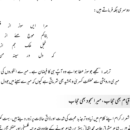
دوسری جگہ فرماتے ہیں:
مرا ایں سوز از 
بتاکم موج مئے از
خجل ملک جم از 
کہ دل در سینہ من
ترجمہ: ’’مجھے جو سوز عطا ہوا ہے وہ آپؐ ہی کا فیضان ہے۔ میرے انگوروں 
میری درویشی سے مملکتِ کسریٰ و جمشید بھی شرماتی ہے کیوں کہ میرے سینے میں جو دل
قیام بھی حجاب، میرا سجود بھی حجاب
شعراء کرام اپنے کلام میں زیادہ تر جذبۂ محبت کی شدت اور ذاتی حالات پر زور دیتے ہیں، بہت
ہیں۔ شاعرِ مشرق علامہ محمد اقبالؒ بہترین شاعر ہونے کے علاوہ بلند مرتبہ فلسفی اور مفکر ب