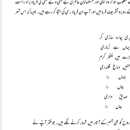
سے مغلوب ہو کر وہ اپنی اور مسلمانانِ عالم کی بے بسی و بے کسی کی فریاد براہ راست
ے روبرو تشریف فرما ہیں اور آپ ان فریاد رسی کی التجا کر رہے ہیں۔ جیسا کہ اس شعر
ی چارہ سازی کر 
یماں ہے زُناری 
ے ہیں منتظر کرم 
ہیں دماغِ قلندری 
ی جہاں را 
ند جاں را 
صدیق داری 
دہ جاں را 
ے روح کو بھی جسم کے آثار میں شمار کرنے لگے ہیں۔ جو فقر آپؐ نے