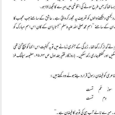
ا بسا تھا کہ جس طرح سونے کی انگوٹھی میں ہیرے کا نگینہ جڑا ہو۔
ر دلجمعی دیکھنے والوں کو تعریف پہ مجبور کر دیتی ہے۔ عاشق کے سامنے جب محبوب کا
جب ان کے سامنے ’’اسمِ محمد صلی اللہ علیہ وسلم‘‘ آتا یا ان کے کان اس اسمِ مبارک کو
 نے گداز کر رکھا تھا۔ زندگی کے آخری زمانے میں تو یہ کیفیت اس انتہا کو پہنچ گئی تھی
 سکیں اور گفتگو جاری رکھ سکیں۔
روزگار فقیر جلد اول ص ۹۴-۹۵ ، مطبوعہ سپننگ ملز
(
ی شاعری کو فیضانِ رسولؐ قرار دیتے ہوئے وہ کہتے ہیں:
سوز غم تست
ر دم تست
ے۔ میرے نالے آپ ہی کی توجہ کا فیضان ہے۔‘‘