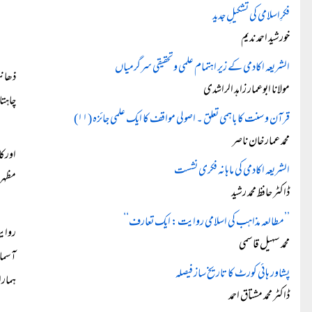
فکرِاسلامی کی تشکیلِ جدید
خورشید احمد ندیم
الشریعہ اکادمی کے زیر اہتمام علمی وتحقیقی سرگرمیاں
ذھانت
مولانا ابوعمار زاہد الراشدی
چاہتا
قرآن و سنت کا باہمی تعلق ۔ اصولی مواقف کا ایک علمی جائزہ (۱۱)
محمد عمار خان ناصر
اورکا
الشریعہ اکادمی کی ماہانہ فکری نشست
مظہر
ڈاکٹر حافظ محمد رشید
’’مطالعہ مذاہب کی اسلامی روایت: ایک تعارف‘‘
روایت
محمد سہیل قاسمی
آسمان
پشاور ہائی کورٹ کا تاریخ ساز فیصلہ
ہمارا
ڈاکٹر محمد مشتاق احمد