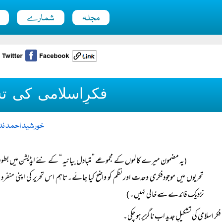
مجلہ
شمارے
فکرِاسلامی کی تش
خورشید احمد ند
یہ مضمون میرے کالموں کے مجموعے ”متبادل بیانیہ “ کے نئے ایڈیشن میں بطور
(
تحریوں میں موجودفکری وحدت اور نظم کو واضح کیا جائے۔تاہم اس تحریر کی اپنی
نزدیک فائدے سے خالی نہیں۔)
فکر اسلامی کی تشکیلِ جدید اب ناگزیر ہو چکی۔