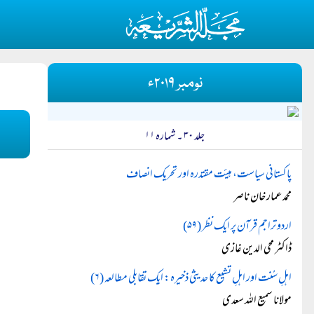
نومبر ۲۰۱۹ء
جلد ۳۰ ۔ شمارہ ۱۱
پاکستانی سیاست، ہیئت مقتدرہ اور تحریک انصاف
محمد عمار خان ناصر
اردو تراجم قرآن پر ایک نظر (۵۹)
ڈاکٹر محی الدین غازی
اہلِ سُنت اور اہلِ تشیع کا حدیثی ذخیرہ: ایک تقابلی مطالعہ (۶)
مولانا سمیع اللہ سعدی