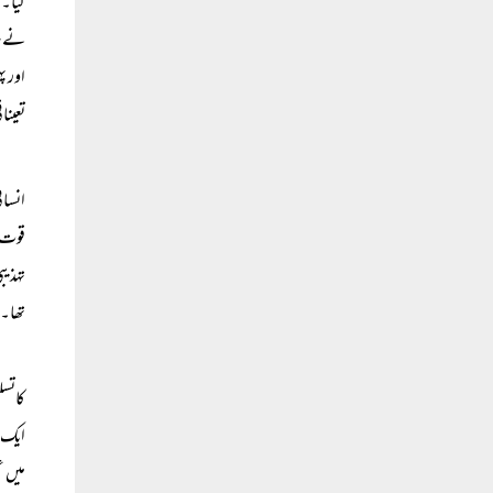
کیا۔ا
نے سا
اور پ
تعینا
انسان
قوت ک
تہذی
تھا۔
کاتسل
ایک ن
میں ع