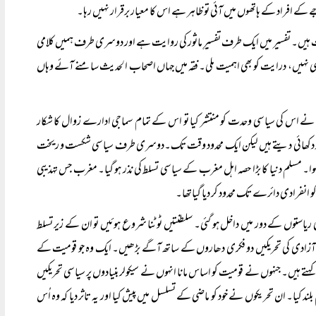
 کے افراد کے ہاتھوں میں آئی تو ظاہر ہے اس کا معیار برقرار نہیں رہا۔
ت ہیں۔ تفسیر میں ایک طرف تفسیرِ ماثور کی روایت ہے اور دوسری طرف ہمیں کلامی
ایت ہی نہیں، درایت کو بھی اہمیت ملی۔ فقہ میں جہاں اصحاب الحدیث سامنے آئے وہاں
 نے اس کی سیاسی وحدت کو منتشر کیا تو اس کے تمام سماجی ادارے زوال کا شکار
 آثار دکھائی دیتے ہیں لیکن ایک محدود وقت تک۔دوسری طرف سیاسی شکست و ریخت
ا۔ مسلم دنیا کا بڑا حصہ اہل مغرب کے سیاسی تسلط کی نذر ہو گیا۔ مغرب جس تہذیبی
 کو انفرادی دائرے تک محدود کر دیا گیاتھا۔
یاستوں کے دور میں داخل ہو گئی۔ سلطنتیں ٹوٹنا شروع ہوئیں تو ان کے زیر تسلط
ی آزادی کی تحریکیں دو فکری دھاروں کے ساتھ آگے بڑھیں۔ ایک وہ جو قومیت کے
 کہتے ہیں۔جنہوں نے قومیت کو اساس مانا انہوں نے سیکولر بنیادوں پر سیاسی تحریکیں
لند کیا۔ ان تحریکوں نے خود کو ماضی کے تسلسل میں پیش کیا اور یہ تاثر دیا کہ وہ اُس