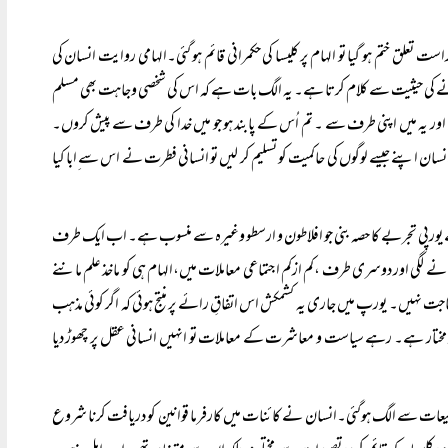
تعلق ختم ہو گیا تو الہام پر کلیسا کی حکمرانی قائم ہو گئی۔الہامی روایت انسان کی
 ہونے کی حیثیت سے کلام کرتا ہے۔ یہ الگ بات ہے کہ اس کی شخصی وجاہت بھی مسلم
 اور یہ میں اپنی طرف سے ۔ تم اُس کے پابند ہو جو میں خدا کی طرف سے پیش کروں۔
اپنے جیسے لوگوں کی حاکمیت کو تسلیم کر لیں تو انسانی فطرت نے اس سے ِابا کیا
سے یورپی تجربے کا حصہ بنی جو افلاطون و ارسطو وغیرہ سے منسوب ہے۔ اب ایک طرف
انے لگی اور دوسری طرف ،کم ازکم اجتماعی معاملات میں،الہام ہی کو ماخذ علم ماننے
 کی حاجت نہیں۔ یورپ میں جاری یہ کشمکش اس اتفاقِ رائے پر منتج ہوئی کہ اگر کوئی مذہب
 مختار ہے۔ رہے سیاست و معاشرت کے معاملات تو انہیں انسانی عقل پر چھوڑ دیا
لطبیعات سے الگ ہوگئی۔انسان نے کائنات میں کارفرما قوانین کو دریافت کرنا شروع