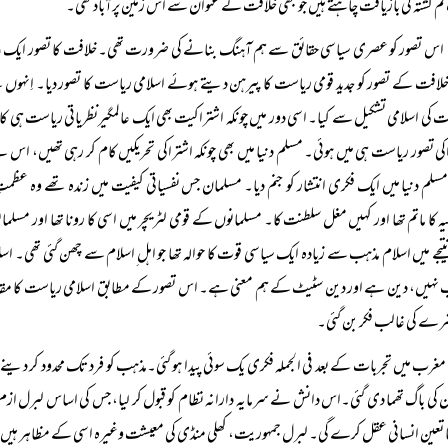
م گشتہ کی بازیافت چاہتے ہیں جو کبھی خلافت کے عنوان سے اس زمین پرآباد تھی۔
اس تصور کو عصری سیاسی حقائق سے ہم آہنگ بنانے کی ضرورت تھی۔ خلافت کا تصور ایک عالمگیر 
افت کے تصور کو جدید قومی ریاست کا پیرہن دیتے ہوئے اسلامی ریاست کا تصور دیا۔ اِنہوں نے
 کی اسلامی تشکیل سے کیا۔ اسی دور میں چونکہ اشتراکیت بھی ایک عالمگیرنظریاتی ریاست ہی کا تص
کی تصور ریاست ہی میں ہوئی۔ مسلم دنیا میں بھی چونکہ اشتراکی تحریکیں کام کر رہی تھیں، ا
لم دنیا میں ایک فکری انتشار کو جنم دیا۔ مسلمان جس نفسیاتی کیفیت میں زندہ تھے وہ 
یہ کا ماتم تھا اور کہیں مغل سلطنت کا۔ مسلمانوں کے قومی لٹریچر میں اسی کا رونا تھا اور مسلما
یجے میں اسلام مذہب سے زیادہ ایک سیاسی قوت کا حوالہ تھا جو اہل ِاسلام سے چھن گئی تھی۔ اسلا
نہیں، دین ہے اور دین سٹیٹ کے ہم معنی ہے۔ اس تصور کے مطابق اسلامی ریاست کا مقام ا
رے کی غالب فکر بن گئی۔
مغرب میں تجربات کے بعد فی الجملہ فکری یک سوئی پیدا ہو گئی۔مذہب کو فرد تک محدود کر دینے کے
 کی باگ تھما دی گئی۔اس دانش نے سرمایہ دارانہ نظام کو قبول کر لیا، جس کی اساس لبرل ازم پر
 تعین انسانی عقل کرے گی۔ لبرل جمہوریت، کھلی منڈی کی معیشت وغیرہ اسی کے مظاہر ہیں۔ م