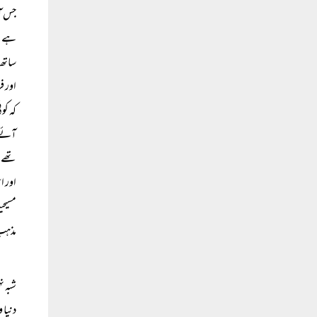
جس آس
ہے۔ س
ساتھ،
اور ف
کہ کو
آئے ہ
تھے ج
اور ا
مسیحی
مذہب 
شبہ ن
دنیا 