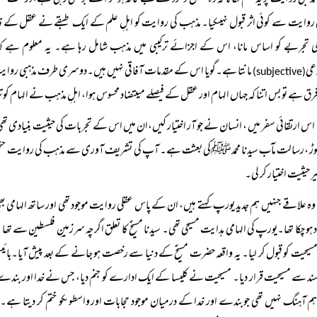
مذہبی روایت پر یہ حکم لگانا کہ وہ عقل و خرد سے بے گانہ ہو کر آگے بڑھتی رہی ہے،درست 
 روایت سے کوئی اثر قبول نہیںکیا۔ مذہب کی روایت کو اہلِ علم کے ایک طبقے نے عقل
ی تجربے کو اساس مانا، اس کے اجزائے ترکیبی میں مذہب شامل رہا ہے۔ یہ معلوم ہے ک
عی
مانتا ہے۔گویا اس کے مقدمات آفاقی نہیں ہیں۔دوسری طرف مذہبی روایت، ا
(subjective)
فرق ہے تو بس اتنا کہ جہاں الہام اور عقل کے فیصلے میںتضاد محسوس ہوا، اہلِ مذہب نے الہام کو
اس ارتقائی سفر میں ، انسان نے جو آر اختیار کیں،ان میں اس کے تجربات کی حیثیت بنیادی ت
ڑ ،رسالت مآب سیدنا محمدﷺکی بعثت ہے۔ آپ کی تشریف آوری سے مذہب کی روایت حتمی صور
ر حیثیت اختیار کر لی۔
وہ علاقے جنہیں ہم جدید یورپ کہتے ہیں، ان کے پاس عقلی روایت موجود تھی اور ساتھ الہامی
 ہو چکا تھا۔یورپ کی الہامی ہدایت مسیحی تھی۔ سیدنا مسیحؑ کا تعلق اگرچہ سرزمینِ فلسطین سے
یحیت کو قبول کر لیا۔ یہ واقعہ حضرت مسیحؑ کے دنیا سے رخصت ہو جانے کے بعد پیش آیا۔بائیبل
سند سے مسیحیت قرار دیا۔ مسیحیت نے کلیسا کے ایک ادارے کو جنم دیا، جس نے خدا اور بندے ک
 آہنگ نہیں تھی جوبندے اور خدا کے درمیان موجود حجابات اور واسطوںکو ختم کر دیتا ہے۔پی