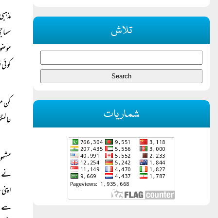
مذہبی
تلاش
سماج
موضو
کوئی 
کن مو
شماریات
عالمگی
مشہود
نے مس
اپنی 
سے ہم