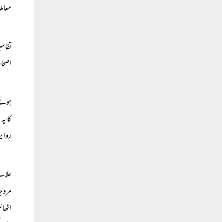
معامل
تفاسی
اصحاب
ہوئے۔
کا یہ
روایت
علاقے
مروجہ
اٹھائ