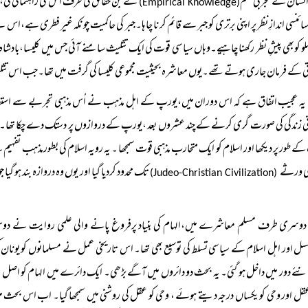
نسان کے تجربی علم
نے جن حقائق کی طرف اس کی راہنمائی کی،
(Empirical Knowledge)
ئنسی اندازِ نظر پر اپنی برتری کو جبر سے قائم کر نا چاہا۔جبر کی حاکمیت چو نکہ غیر فطری ہے
ہلو کوبھی پیشِ نظر رکھنا چاہیے۔وہاں سیاسی قوت کی ایک تثلیث سامنے آئی جس میں کلیسا،بادشا
تی کے فرمان جاری ہوتے تھے۔یوں معاشرہ بحیثیت مجموعی کلیسا کی گرفت میں تھا۔جب اس تثل
یہ عجیب اتفاق ہے کہ اس دوران میں،یورپ کے اہل مذہب نے اُس مذہبی تجربے سے استفاد
ی زندگی کی صورت گری کرنے کے چند عشروں بعد ،یورپ کے دروازوں پر دستک دے چکا تھا۔تا
ے طور پر دیکھا اور اسلام کو ایک متحارب مذہبی قوت سمجھا ۔ یہ رویہ اسلام کی بطورمذہب تفہیم
بی ورثے
تک محدود کردیا گیا اور یوں وہ دروازہ بند ہو گ
(Judeo-Christian Civilization)
دوسری طرف مسلم معاشرے میں،الہام کی بنیاد پرفروغ پانے والی علمی روایت نے د
سل اور اہل اسلام کے سیاسی تسلط کی توسیع بھی تھا۔ اس تاریخی عمل نے مسلمانوں کو یونا
ئے دور میں داخل ہو گئی۔ یہ بحث دو دائروں میں آگے بڑھی۔ ایک دائرے میں الہام کو اصل الا
قل اور وحی کو یکساں درجہ دیتے ہوئے ، وحی کو عقل کی روشنی میں سمجھا گیا۔ اب اس بحث 