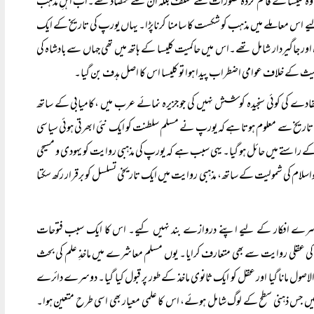
وہ کلیسا کے قائم کردہ تصورات سے مختلف بلکہ ان سے متضاد تھے۔اب اہلِ مذہب
،اس لیے اس معاملے میں مذہب کو شکست کا سامنا کرناپڑا۔ یہاں یورپ کی تاریخ کے ایک
ہ اور جاگیردار شامل تھے۔اس میں حاکمیت کلیسا کے ہاتھ میں تھی جہاں سے بادشاہ کی
یث کے خلاف عوامی اضطراب پیدا ہوا تو کلیسا اس کا اصل ہدف بن گیا۔
ے کی کوئی سنجیدہ کوشش نہیں کی جو جزیرہ نمائے عرب میں ،کامیابی کے ساتھ
ریخ سے معلوم ہوتا ہے کہ یورپ نے مسلم سلطنت کو ایک نئی ابھرتی ہوئی سیاسی
 کے راستے میں حائل ہو گیا۔ یہی سبب ہے کہ یورپ کی مذہبی روایت کو یہودی و مسیحی
یا جواسلام کی شمولیت کے ساتھ، مذہبی روایت میں ایک تاریخی تسلسل کو برقرار رکھ سکتا
وسرے افکار کے لیے اپنے دروازے بند نہیں کیے۔ اس کا ایک سبب فتوحات
ن کی عقلی روایت سے بھی متعارف کرایا۔ یوں مسلم معاشرے میں ماخذِ علم کی بحث
صول مانا گیا اور عقل کو ایک ثانوی ماخذ کے طور پر قبول کیا گیا۔ دوسرے دائرے
میں جس ذہنی سطح کے لوگ شامل ہوئے، اس کا علمی معیار بھی اسی طرح متعین ہوا۔