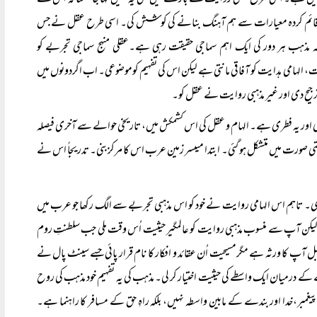
نہیں ہے۔ اسی طرح عقلی روایت کے بارے میں بھی یہ نہیں کہا جا سکتا کہ اس نے
 کے قائم کردہ معیارات سے ہم آہنگ بنانے کی کوشش کی۔ اسی طرح عقل نے جس
ہ مذہب ہر دور کی ایک اہم سماجی حقیقت رہی ہے۔عقلی منہج سماجی تجربے کو
لہامی ہدایت کو آفاقی مانتی ہے لیکن اس کی تفہیم کوموضوعی۔ اب اگردونوں میں
 ترجیح دی اور غیر مذہبی روایت نے عقل کو۔
ھی اور یہ فطری ہے۔ الہام و عقل کی اس کشمکش میں، تاریخی حوالے سے آخری فیصلہ
ت میں متشکل ہو گئی۔ ابتدا میںسر زمین عرب اس کا مرکزبنی۔ تدریجاً اس نے
 بھی۔ تاہم اس الہامی روایت نے خود کو اس مذہبی تجربے سے الگ رکھا جو عرب میں
 تھا لیکن آپ سے منسوب مذہبی روایت کو عالمگیر حیثیت اُس وقت ملی جب سلطنتِ روم
 آپ کا ورثہ ہے مگرمسیحیت اُن عقائد و افکار کا نام قرار پائی جسے سینٹ پال نے
ے درمیان ایک واسطے کی حیثیت اختیار کر لی۔ مذہب کی یہ تفہیم خود مذہب کی روح
غمبر،خدا اور بندے کے مابین واسطہ نہیں، بلکہ راہِ حق کے مسافر کا راہنما ہے۔