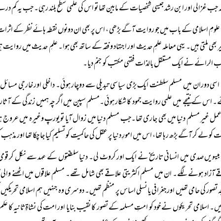
ہ جب غزالی اور ابن رشد جیسی شخصیات کے مابین تھا تو اس کی علمی سطح بلند رہی۔ جب یہ کم درجے
علومِ اسلامی کے باب میں جو روایت آگے بڑھی ، اس پر بھی ان دونوں نقطہ ہائے نظر کے اثرا
ر بھی ملتی ہیں۔ یہی معاملہ علمِ حدیث اور اجتہاد و فقہ کے ساتھ بھی ہوا۔ علمِ حدیث میں رو
 الرائے نے ایک مستقل بالذات فقہی مکتب کو جنم دیا۔
اسی دوران میں مسلم سلطنت ایک بڑی سیاسی تبدیلی سے دوچار ہوئی۔ داخلی اور خارجی مسائل
 اس کے نتیجے میں علمی روایت جمود کا شکار ہوئی۔مسلم سپین میں اگر چہ ہمیں زندگی کے
 عمل غیر مسلم دنیا میں بھی جاری تھا۔جب مسلم دنیا میں زوال آیا تو یورپ وغیرہ میں عروج ہو
 کو لے کر آگے بڑھ رہا تھا، اس میں امورِ دنیا پر عقل کی حاکمیت کو تسلیم کیا جا چکا تھا اور مذہب
بیسویں صدی میں انسانی تاریخ نے ایک اور کروٹ لی۔ دنیا سلطنتوں کے عہد سے نکل کر قومی ر
 آزاد ہونے لگے۔ ان میں مسلم اکثریتی علاقے بھی شامل تھے۔ مسلم علاقوں میں اٹھنے وال
 تصور کی حامی تھیں اور جغرافی یا نسلی اساس پر منظم تھیں۔ دوسری وہ جنہیں ہم اسلامی تحریکیں
یں۔ اسلامی تحریکوں نے خود کو امتِ مسلمہ کے تصور کا نقیب بنایا اور امت کی نشاةِثانیہ کا عَلم ب