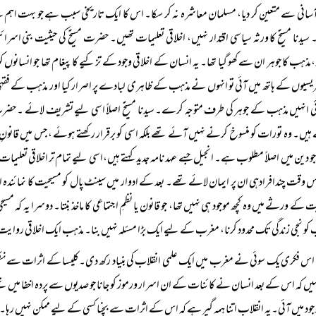
انی سے متعین کر دیا، مسلمان معاشرہ نہ کر سکا۔ اس کا ایک تاریخی سبب ہے جو بہت اہم ہے
یدنا مسیحؑ کا ورثہ سیاسی اقتدار نہیں، اخلاقی تعلیمات تھیں۔ حضرت مسیحؑ کی حیثیت بنی اس
مذہب کا جوہر ان سے کھو گیا تھا۔ یہ انسان کے اخلاقی وجود کے تزکیے کا پیغام تھا جو انسانوں ک
ریسیوں کے ہاتھ میں آئی تو انہوں نے مذہب کے ظاہری لبادے پر اصرار کیا اور مذہب کے فقہی ی
ئی انہیں مذہب کے جوہر کی طرف متوجہ کرے۔ سیدنا مسیحؑ اصلاً اسی لیے تشریف لائے ۔ حضرت 
یں۔ وہ تورات کو منسوخ کرنے نہیں آئے تھے بلکہ اسی کو برقرار رکھتے ہوئے ، جس میں قانونِ 
و دین میں اصلاً مطلوب ہے۔ انجیل جسے عہد نامہ جدید کہتے ہیں،اسی لیے تمام تر اخلاقی تعلیمات پر
س وقت چندافرادہی ان پر ایمان لائے تھے۔ بعد کے ادوار میں سینٹ پال کو مسیحیت کا نمائندہ اور 
ت کے ورثے میں وہ کچھ موجود ہی نہیں تھا، جو قانون یا نظمِ اجتماعی کا ماخذ بنتا۔ دوسرا یہ کہ مسی
کو نجی زندگی تک محدود کرنا، مغرب کے لیے ایک بڑا مسئلہ نہیں بنا۔ مذہب ایک اخلاقی روایت 
اس فکری یک سوئی نے مغرب میں ایک علمی انقلاب کی بنیاد رکھ دی۔کلیسا کے اثرات سے نکل ک
ہیں کہ اس کے بعد انسان نے کائنات کے ان اسرار ورموز کو جانا جو صدیوں سے پردہ اخفا میں ت
وجود میں آئی۔یہ انقلاب اتنا ہمہ گیر ہے کہ اس کے اثرات سے بچنا کسی کے لیے ممکن نہیں رہا۔