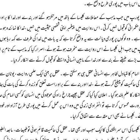
ل اس باب میں پوری طرح واضح ہے۔
یورپ میں جب مذہب کے معاملات کلیسا کے ہاتھ میں مرتکزہو گئے اور بندے اور خدا کا براہ راست 
حکمرانی کوقبول نہیں کرتی۔اس روایت میں پیغمبر اپنی شخصی حیثیت میں نہیں ،خدا کا نمائندہ
ہے۔ وہ لوگوں پر پوری دیانت سے یہ واضح کرتا ہے کہ یہ بات میں خدا کی طرف سے کہہ رہا ہوں
میں جب اہلِ کلیسا نے اس روایت سے منحرف ہوتے ہوئے،اصرار کیا کہ مذہب کے نام پر انسان 
 بڑے طبقے نے بندے اور خدا کے مابین انسانی واسطے کو قبول کرنے سے انکار کر دیا۔
الہام کا متبادل ظاہر ہے انسانی عقل ہی ہو سکتی ہے۔عقل پر مبنی ایک علمی روایت ، یونان 
 کی حاکمیت کو چیلنج کرتے ہوئے ،خدا اور بندے کے براہِ راست تعلق کو زندہ کرنے کی بات کی ج
کار کا علم بلند ہو گیا۔ اعلان کیا گیا کہ عقل جیسے چراغِ راہ کی موجودگی میں انسان کو کسی الہام
ورت محسوس کرتا ہے تو انفرادی زندگی میں وہ اس پر عمل کرنے میں پوری طرح آزاد اور خود
 کلیسا نے بھی اس مقدمے سے اتفاق کرلیا۔
کلیسا کی اس سرافگندگی کاایک سبب اور بھی تھا۔عقل کی حاکمیت قائم ہوئی توطبیعات، مابعد ا