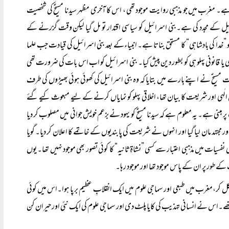
۔ مغرب میں جو مذہبی روایت موجود تھی ، اس کا آخری مظہر سیدنا مسیحؑ کی شخصیت
رائیل کے مجدد کی ہے۔بنی اسرائیل کو سیاسی اقتدار تو مل گیا لیکن وقت گزرنے کے
و ”خدا کی بادشاہی“ کا مستحق بناتا ہے۔ انبیاءکے بعد بنی اسرائیل کی قیادت جب علما
ا قانونی پہلو ہی کو بطور دین پیش کیا۔ بنی اسرائیل کو اب اس بات کی ضرورت تھی
مسیح ؑنے اپنے بارے میں بتایا کہ وہ بنی اسرائیل کی کھوئی ہوئی بھیڑوں کی طرف
الٰہی اور شریعت کا بیان تھا، اخلاقی پہلو کو نمایاں کرنے کے لیے مبعوث کیے گئے
 مبنی ہے۔ یہ معلوم ہے کہ سیدنا مسیحؑ کو یہود نے بزعم خویش جوانی میں مصلوب کر دیا
مجتہد مان لیا گیا اور انہوں نے شریعت کی پابندیوں کے خاتمے کا اعلان کر دیا۔ گویا
حی نفسیات میں مذہبی اعتبار سے کسی ”نشاةِثانیہ“ کا کوئی تصور بھی موجود نہیں تھا۔ یوں
کے طور پر ان کے پاس موجود تھا اور موجود رہا۔
ر،مغرب میں طبعی اور سماجی علوم میں ایک انقلابِ عظیم بر پا ہوا۔اس میں کوئی
ھے۔اس نے انسانی تہذیب کی کایا پلٹ دی اور سماجی علوم کی ایک نئی اور حیران کن