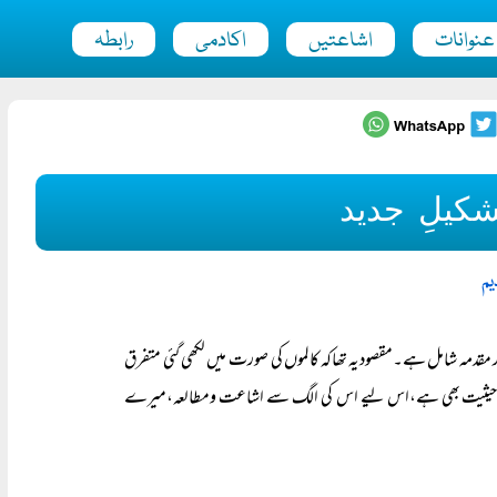
عنوانات
اشاعتیں
اکادمی
رابطہ
کیلِ جدید
یم
 مقدمہ شامل ہے۔مقصودیہ تھاکہ کالموں کی صورت میں لکھی گئی متفرق
 منفرد حیثیت بھی ہے،اس لیے اس کی الگ سے اشاعت ومطالعہ،میرے