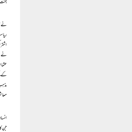
جنت گ
نے خل
ریاست
اشترا
نے مس
عثمان
کے نت
مذہب 
معاش
انسان
جن کا