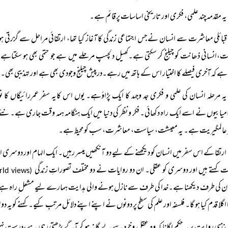
یہ مقدمہ چند علمی، فکری اور تاریخی اساسات پرقائم ہے۔
قبائلی معاشرت سے انسان نے جس اجتماعی زندگی کا آغاز کیا تھا، ارتقائی مراحل سے گزرتی ہوئ
،انسانی ذھانت کو چیلنج کر سکتی ہے۔کھیل دلچسپ مرحلے میں ہے جو حتمی بھی ہو سکتاہے۔ان
ہے کہ آخری فیصلے کا اختیار اس کے ہاتھ میں رہے۔درپیش چیلنج وجودی بھی ہے اور تہذیبی بھ
یہ مرحلہ انسان کی علمی و فکری جد وجہد کا ایک پڑاؤہے۔ یوں اس کایہ سفر عمرِرائیگاں 
میابیوں نے اسے ایک راہ دکھائی۔ فکر و نظر کی دنیا میں ایک ہنگامہ ہمہ وقت جاری ہے۔نئ
 عالمگیریت ہے۔ یہ معیشت، سیاست، معاشرت، سب کو محیط ہے۔
ارتقا کے اس سفر میں انسان کو دیکھنے کے لیے دو آنکھیں میسر رہیں۔ ایک الہام اور دوسری ا
 کہتے ہیں اور دوسری کو عقلی۔ ان دو روایات نے دو مختلف تصوراتِ زندگی
(world views)
 کی طرف دیکھنا ہے۔خدا کی طرف سے نازل ہونے والی ہدایت ہمارے لیے مشعل ِراہ ہے۔ دوس
 اگلا قدم کیا ہو گا۔ فلسفہ اور علم کی سطح پر دونوں نے اپنے اپنے دلائل مرتب کیے۔ کہنے کویہ