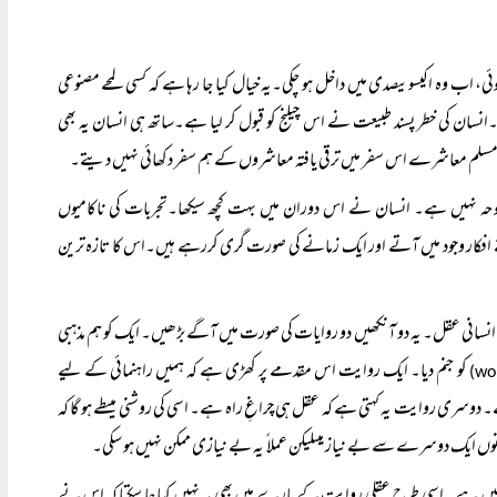
ی، اب وہ اکیسویںصدی میں داخل ہو چکی۔یہ خیال کیا جا رہا ہے کہ کسی لمحے مصنوعی
سان کی خطر پسند طبیعت نے اس چیلنج کو قبول کر لیا ہے۔ساتھ ہی انسان یہ بھی
ی۔مسلم معاشرے اس سفر میں ترقی یافتہ معاشروں کے ہم سفر دکھائی نہیں دیتے۔
کا نوحہ نہیں ہے۔ انسان نے اس دوران میں بہت کچھ سیکھا۔تجربات کی ناکامیوں
ے افکار وجود میں آتے اور ایک زمانے کی صورت گری کررہے ہیں۔اس کا تازہ ترین
 انسانی عقل۔ یہ دو آنکھیں دو روایات کی صورت میں آگے بڑھیں۔ ایک کو ہم مذہبی
کو جنم دیا۔ ایک روایت اس مقدمے پر کھڑی ہے کہ ہمیں راہنمائی کے لیے
ری روایت یہ کہتی ہے کہ عقل ہی چراغِ راہ ہے۔ اسی کی روشنی میںطے ہو گا کہ
 دونوں ایک دوسرے سے بے نیاز ہیںلیکن عملا ً یہ بے نیازی ممکن نہیں ہو سکی۔