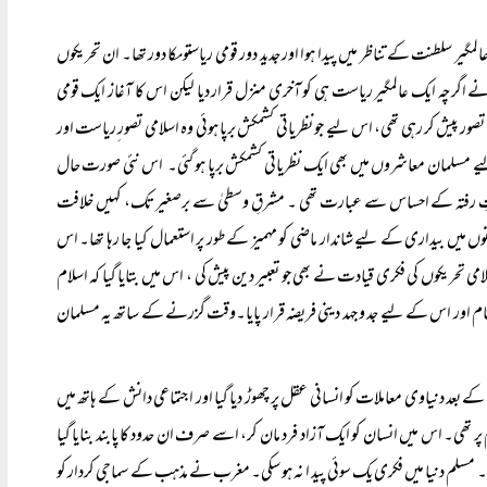
سلطنت کے تناظر میں پیدا ہوا اور جدید دور قومی ریاستوںکا دور تھا۔ ان تحریکوں
 اگرچہ ایک عالمگیر ریاست ہی کو آخری منزل قرار دیا لیکن اس کا آغاز ایک قومی
ور پیش کر رہی تھی، اس لیے جو نظریاتی کشمکش برپا ہوئی وہ اسلامی تصور ِریاست اور
س لیے مسلمان معاشروں میں بھی ایک نظریاتی کشمکش برپا ہو گئی۔ اس نئی صورت حال
عظمتِ رفتہ کے احساس سے عبارت تھی ۔ مشرقِ وسطیٰ سے برصغیر تک، کہیں خلافت
نوں میں بیداری کے لیے شاندار ماضی کو مہمیز کے طور پر استعمال کیا جا رہا تھا۔ اس
می تحریکوں کی فکری قیادت نے بھی جو تعبیر دین پیش کی ، اس میں بتایا گیا کہ اسلام
ور اس کے لیے جد و جہد دینی فریضہ قرار پایا۔وقت گزرنے کے ساتھ یہ مسلمان
 بعد دنیاوی معاملات کو انسانی عقل پر چھوڑ دیا گیا اور اجتماعی دانش کے ہاتھ میں
 تھی۔ اس میں انسان کو ایک آزاد فرد مان کر، اسے صرف ان حدود کا پابند بنایا گیا
سلم دنیا میں فکری یک سوئی پید ا نہ ہو سکی۔ مغرب نے مذہب کے سماجی کردار کو