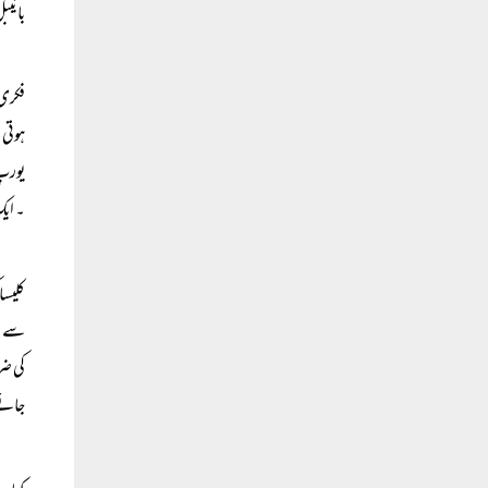
بائیب
فکری 
ہوتی 
یورپ 
۔ ایک
کلیسا
سے ان
کی ضر
جائے۔