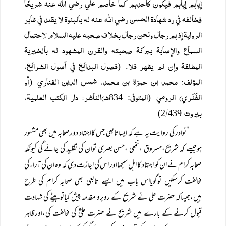
إياہم إياہم فيكون كأحدہم كما خاصم علي رضي اللہ عنہ شريحًا
فخالفہ في رد شہادۃ الحسن رضي اللہ عنہ لہ بالبنوۃ لا يقلد في ظاہر
الروايۃ إذ ہم رجال ونحن رجال بخلاف صحبہ عليہ السلام لاحتمال
السماع والإصابۃ ببركۃ صحبتہ والقرن المشہود لہ بالخيريۃ
المطلقۃ وإن لم يظہر فلا
فصول البدائع في أصول الشرائع،
. (
المؤلف: محمد بن حمزۃ بن محمد، شمس الدين الفناري
أو
(
الفَنَري) الرومي
المتوفی
هـ)الناشر: دار الكتب العلميۃ،
: 834
(
بيروت
/
439)
2
“نوادر کی روایت یہ ہے کہ ایساتابعی جس کااجتہاد دورصحابہ میں بھی مشہور
ہوجیسے کہ شریح،مسروق ،نخعی ،حسن بصری توان کی تقلید کی جائے گی کیونکہ
صحابہ کرام نے ان کو اجتہاد کا اہل سمجھااور اس کی اجازت دی کہ وہ ان کی آراء کی
مخالفت کرسکیں توگویااس باب میں ایسے تابعی بھی صحابہ کرام کی طرح
ہیں،جیساکہ حضرت علی نے شریح کے روبرو مقدمہ پیش کیاتوبیٹے کی شہادت
قبول کرنے کے بارے میں شریح نے حضرت علیؓ کی مخالفت کی،اورظاہر