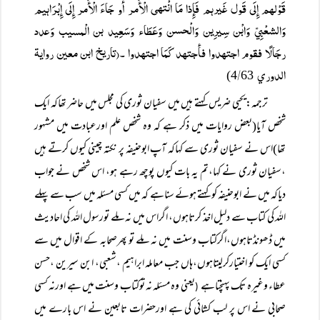
قَوْلہم إِلَی قَول غَيرہم فَإِذا مَا انْتہی الْأَمر أَو جَاءَ الْأَمر إِلَی إِبْرَاہيم
وَالشعْبِيّ وَابْن سِيرِين وَالْحسن وَعَطَاء وَسَعِيد بن الْمسيب وَعدد
رجَالًا فقوم اجتہدوا فأجتہد كَمَا اجتہدوا ۔(تاریخ ابن معین روایۃ
الدوري
/
63)
4
ترجمہ:یحیی ضریس کہتے ہیں میں سفیان ثوری کی مجلس میں حاضر تھاکہ ایک
شخص آیا(بعض روایات میں ذکر ہے کہ وہ شخص علم اورعبادت میں مشہور
تھا)اس نے سفیان ثوری سے کہاکہ آپ ابوحنیفہ پر نکتہ چینی کیوں کرتے ہیں
،سفیان ثوری نے کہا،تم یہ بات کیوں پوچھ رہے ہو، اس شخص نے جواب
دیاکہ میں نے ابوحنیفہ کو کہتے ہوئے سناہے کہ میں کسی مسئلہ میں سب سے پہلے
اللہ کی کتاب سے دلیل اخذ کرتاہوں، اگراس میں نہ ملے تورسول اللہ کی احادیث
میں ڈھونڈتاہوں،اگرکتاب وسنت میں نہ ملے تو پھرصحابہ کے اقوال میں سے
کسی ایک کو اختیارکرلیتاہوں،ہاں جب معاملہ ابراہیم ،شعبی، ابن سیرین ،حسن
عطاء وغیرہ تک پہنچتاہے
یعنی وہ مسئلہ نہ توکتاب وسنت میں ہے اورنہ کسی
(
صحابی نے اس پر لب کشائی کی ہے اورحضرات تابعین نے اس بارے میں