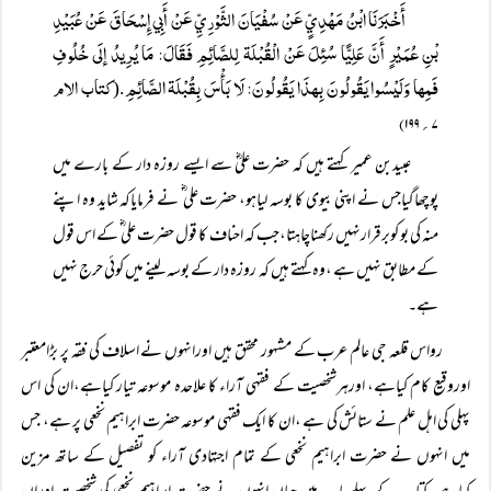
أَخْبَرَنَا ابْنُ مَہْدِيٍّ عَنْ سُفْيَانَ الثَّوْرِيِّ عَنْ أَبِي إِسْحَاقَ عَنْ عُبَيْدِ
بْنِ عُمَيْرٍ أَنَّ عَلِيًّا سُئِلَ عَنْ الْقُبْلَۃ لِلصَّائِمِ فَقَالَ: مَا يُرِيدُ إلَی خُلُوفِ
فَمِہا وَلَيْسُوا يَقُولُونَ بِہذَا يَقُولُونَ: لَا بَأْسَ بِقُبْلَۃ الصَّائِمِ
کتاب الام
.(
۷؍۱۹۹)
عبیدبن عمیر کہتے ہیں کہ حضرت علیؓ سے ایسے روزہ دار کے بارے میں
پوچھاگیاجس نے اپنی بیوی کا بوسہ لیاہو، حضرت علی ؓ نے فرمایاکہ شاید وہ اپنے
منہ کی بو کوبرقرارنہیں رکھناچاہتا،جب کہ احناف کا قول حضرت علی ؓ کے اس قول
کے مطابق نہیں ہے ،وہ کہتے ہیں کہ روزہ دار کے بوسہ لینے میں کوئی حرج نہیں
ہے۔
رواس قلعہ جی عالم عرب کے مشہور محقق ہیں اورانہوں نے اسلاف کی فقہ پر بڑامعتبر
اوروقیع کام کیاہے، اورہرشخصیت کے فقہی آراء کا علاحدہ موسوعہ تیار کیاہے،ان کی اس
پہلی کی اہل علم نے ستائش کی ہے ،ان کا ایک فقہی موسوعہ حضرت ابراہیم نخعی پر ہے، جس
میں انہوں نے حضرت ابراہیم نخعی کے تمام اجتہادی آراء کو تفصیل کے ساتھ مزین