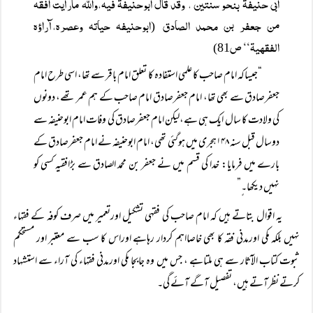
ابی حنیفۃ بنحو سنتین ، وقد قال ابوحنیفۃ فیہ،واللہ مارأیت افقہ
من جعفر بن محمد الصادق
ابوحنیفہ حیاتہ وعصرہ،آراؤہ
(
الفقھیۃ‘‘ ص
81)
“جیساکہ امام صاحب کا علمی استفادہ کا تعلق امام باقر سے تھا، اسی طرح امام
جعفرصادق سے بھی تھا، امام جعفرصادق امام صاحب کے ہم عمر تھے، دونوں
کی ولادت کا سال ایک ہی ہے،لیکن امام جعفرصادق کی وفات امام ابوحنیفہ سے
دوسال قبل سنہ ۱۴۸ہجری میں ہوگئی تھی، امام ابوحنیفہ نے امام جعفرصادق کے
بارے میں فرمایا: خدا کی قسم میں نے جعفر بن محمد الصادق سے بڑافقیہ کسی کو
نہیں دیکھا۔ٍ”
یہ اقوال بتاتے ہیں کہ امام صاحب کی فقہی تشکیل اورتعمیر میں صرف کوفہ کے فقہاء
نہیں بلکہ مکی اورمدنی فقہ کا بھی خاصااہم کردار رہاہے اوراس کا سب سے معتبر اور مستحکم
ثبوت کتاب الآثار سے ہی ملتاہے ، جس میں وہ جابجا مکی اورمدنی فقہاء کی آراء سے استشہاد
کرتے نظرآتے ہیں، تفصیل آگے آئے گی۔