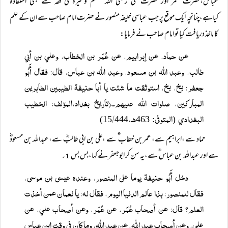
عباس،حضرت عمر اور حضرت علی رضی اللہ عنہم وغیرہ کی فقہ سے بھی استفادہ
کیاہے،چنانچہ ایک موقع پر جب عباسی خلیفہ منصور نے حضرت امام صاحب سے ان کے علم
کا ماخذ دریافت کیا تو امام صاحب نے فرمایا:
عن حماد، عن إبراہيم، عن عُمَر بن الخطاب، وعلي بن أبي
طالب، وعبد اللہ بن مسعود، وعبد اللہ بن عباس، قال: فقال أَبُو
جعفر: بخ، بخ، استوثقت ما شئت يا أبا حنيفۃ الطيبين الطاہرين
المباركين، صلوات اللہ عليہم۔(تاريخ بغداد،المؤلف: الخطيب
البغدادي
المتوفی
هـ،
/
15
444)
: 463
(
حماد سے ،ابراہیم سے، عمربن خطاب ؓ سے ،علی بن ابی طالبؓ سے،عبداللہ بن مسعودؓ
سے اور عبداللہ بن عباس ؓ سے،یہ سن کر ابوجعفر نے کہا،بس بس
۔
1
دخل أَبُو حنيفۃ يوما علی المنصور، وعندہ عيسى بن موسى،
فقال للمنصور: ہذا عالم الدنيا اليوم، فقال لہ: يا نعمان عمن أخذت
العلم؟ قال: عن أصحاب عُمَر، عن عُمَر، وعن أصحاب علي، عن
علي، وعن أصحاب عبد اللہ، عن عبد اللہ، وما كان في وقت ابن عباس