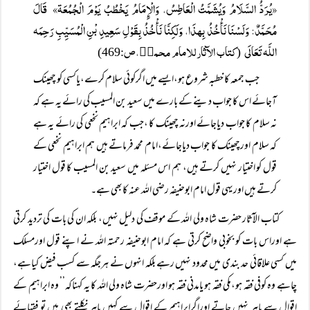
«يُرَدُّ السَّلَامُ وَيُشَمَّتُ الْعَاطِسُ، وَالْإِمَامُ يَخْطُبُ يَوْمَ الْجُمُعَۃ» قَالَ
مُحَمَّدٌ: وَلَسْنَا نَأْخُذُ بِہذَا، وَلَكِنَّا نَأْخُذُ بِقَوْلِ سَعِيدِ بْنِ الْمُسَيِّبِ رَحِمَہ
اللَّہ تَعَالَی
کتاب الآثارللامام محمدؒ،ص
:469)
(
جب جمعہ کا خطبہ شروع ہو،ایسے میں اگرکوئی سلام کرے،یاکسی کو چھینک
آجائے اس کا جواب دینے کے بارے میں سعید بن المسیب کی رائے یہ ہے کہ
نہ سلام کا جواب دیاجائے اورنہ چھینک کا ،جب کہ ابراہیم نخعی کی رائے یہ ہے
کہ سلام اورچھینک کا جواب دیاجائے،امام محمد فرماتے ہیں ہم ابراہیم نخعی کے
قول کو اختیار نہیں کرتے ہیں، ہم اس مسئلہ میں سعید بن المسیب کا قول اختیار
کرتے ہیں اوریہی قول امام ابوحنیفہ رضی اللہ عنہ کابھی ہے۔
کتاب الآثار حضرت شاہ ولی اللہ کے موقف کی دلیل نہیں، بلکہ ان کی بات کی تردید کرتی
ہے اوراس بات کو بخوبی واضح کرتی ہے کہ امام ابوحنیفہ رحمتہ اللہ نے اپنے قول اورمسلک
میں کسی علاقائی حد بندی میں محدود نہیں رہے بلکہ انہوں نے ہرجگہ سے کسب فیض کیاہے،
چاہے وہ کوفی فقہ ہو،مکی فقہ ہو یامدنی فقہ ہو اورحضرت شاہ ولی اللہ کا یہ کہناکہ’’ وہ ابراہیم کے
اقوال سے باہر نہیں جاتے اوراگرابراہیم کے اقوال سے کہیں باہر نکلتے بھی ہیں تو فقہائے