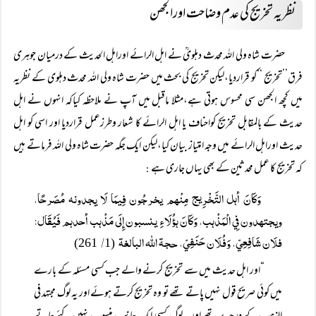
نظریہ تخریج کی عدم وضاحت اورالجھن
حضرت شاہ ولی اللہ محدث دہلویؒ نے اہل الرائے اوراہل الحدیث کے درمیان جوہری
فرق’’تخریج ‘‘کو قراردیا،لیکن تخریج کی بحث میں حضرت شاہ ولی اللہ محدث دہلوی کے نظریہ
میں کچھ الجھن سی محسوس ہوتی ہے،مثلا ماقبل میں آپ نے ملاحظہ کیاکہ انہوں نے اہل
حدیث کے بالمقابل تخریج کواحناف یا اہل الرائے کا شعار وطرزعمل قراردیا اور اسی کو اہل
حدیث اوراہل الرائے میں وجہ امتیاز بیان کیا،لیکن ایک جگہ حضرت شاہ ولی اللہ فرماتے ہیں
کہ تخریج کا عمل محدثین کے بھی یہاں جاری ہے
:
وَكَانَ أہل التَّخْرِيج مِنْہم يخرجُون فِيمَا لَا يجدونہ مُصَرحًا،
ويجتہدون فِي الْمَذْہب، وَكَانَ ہؤُلَاءِ ينسبون إِلَی مَذْہب أحدہم فَيُقَال:
فلَان شَافِعِيّ، وَفُلَان حَنَفِيّ، حجۃ اللہ البالغۃ
/
261)
(1
“اور اہل حدیث میں سے تخریج کرنے والے جب کسی مسئلہ کے بارے
میں کوئی صریح قول نہیں پاتے تھے تو وہ تخریج کرتے ہوئے اور یہ لوگ مجتہد فی