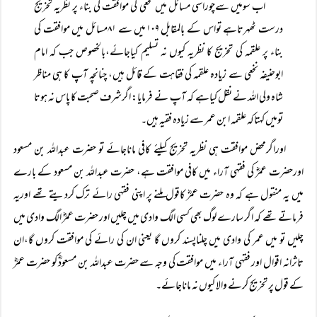
اب سومیں سےچوراسی مسائل میں نخعی کی موافقت کی بناء پر نظریہ تخریج
درست ٹھہرتاہے تواس کے بالمقابل ۱۰۹میں سے ۸۱مسائل میں موافقت کی
بناء پر علقمہ کی تخریج کا نظریہ کیوں نہ تسلیم کیاجائے،بالخصوص جب کہ امام
ابوحنیفہ نخعی سے زیادہ علقمہ کی فقاہت کے قائل ہیں، چنانچہ آپ کا ہی مناظر
شاہ ولی اللہ نے نقل کیاہے کہ آپ نے فرمایا: اگرشرف صحبت کا پاس نہ ہوتا
تومیں کہتاکہ علقمہ ابن عمر سے زیادہ فقیہ ہیں۔
اوراگرمحض موافقت ہی نظریہ تخریج کیلئے کافی ماناجائے تو حضرت عبداللہ بن مسعود
اورحضرت عمرؓ کی فقہی آراء میں کافی موافقت ہے، حضرت عبداللہ بن مسعود کے بارے
میں یہ منقول ہے کہ وہ حضرت عمرؓ کاقول ملنے پر اپنی فقہی رائے ترک کردیتے تھے اوریہ
فرماتے تھے کہ اگر سارے لوگ بھی کسی الگ وادی میں چلیں اور حضرت عمرؓ الگ وادی میں
چلیں تو میں عمر کی وادی میں چلناپسند کروں گا یعنی ان کی رائے کی موافقت کروں گا،ان
تاثرانہ اقوال اور فقہی آراء میں موافقت کی وجہ سے حضرت عبداللہ بن مسعودؓ کو حضرت عمرؓ
کے قول پر تخریج کرنے والا کیوں نہ ماناجائے۔