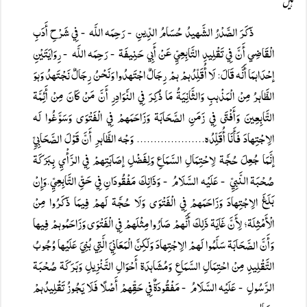
ہیں
ذَكَرَ الصَّدْرُ الشَّہيدُ حُسَامُ الدِّينِ
رَحِمَہ اللَّہ
فِي شَرْحِ أَدَبِ
-
-
الْقَاضِي أَنَّ فِي تَقْلِيدِ التَّابِعِيِّ عَنْ أَبِي حَنِيفَۃ
رَحِمَہ اللَّہ
رِوَايَتَيْنِ
-
-
إحْدَاہمَا أَنَّہ قَالَ: لَا أُقَلِّدُہمْ ہمْ رِجَالٌ اجْتَہدُوا وَنَحْنُ رِجَالٌ نَجْتَہدُ وَہوَ
الظَّاہرُ مِنْ الْمَذْہبِ وَالثَّانِيَۃُ مَا ذُكِرَ فِي النَّوَادِرِ أَنَّ مَنْ كَانَ مِنْ أَئِمَّۃ
التَّابِعِينَ وَأَفْتَی فِي زَمَنِ الصَّحَابَۃ وَزَاحَمَہمْ فِي الْفَتْوَی وَسَوَّغُوا لَہ
الِاجْتِہادَ فَأَنَا أُقَلِّدُہ.................... وَجْہ الظَّاہرِ أَنَّ قَوْلَ الصَّحَابِيِّ
إنَّمَا جُعِلَ حُجَّۃ لِاحْتِمَالِ السَّمَاعِ وَلِفَضْلِ إصَابَتِہمْ فِي الرَّأْيِ بِبَرَكَۃ
صُحْبَۃ النَّبِيِّ
عَلَيْہ السَّلَامُ
وَذَانِكَ مَفْقُودَانِ فِي حَقِّ التَّابِعِيِّ.وَإِنْ
-
-
بَلَغَ الِاجْتِہادَ وَزَاحَمَہمْ فِي الْفَتْوَی وَلَا حُجَّۃ لَہمْ فِيمَا ذَكَرُوا مِنْ
الْأَمْثِلَۃ؛ لِأَنَّ غَايَۃ ذَلِكَ أَنَّہمْ صَارُوا مِثْلَہمْ فِي الْفَتْوَی وَزَاحَمُوہمْ فِيہا
وَأَنَّ الصَّحَابَۃ سَلَّمُوا لَہمْ الِاجْتِہادَ وَلَكِنَّ الْمَعَانِيَ الَّتِي بُنِيَ عَلَيْہا وُجُوبُ
التَّقْلِيدِ مِنْ احْتِمَالِ السَّمَاعِ وَمُشَاہدَۃ أَحْوَالِ التَّنْزِيلِ وَبَرَكَۃ صُحْبَۃ
الرَّسُولِ
عَلَيْہ السَّلَامُ
مَفْقُودَۃٌ فِي حَقِّہمْ أَصْلًا فَلَا يَجُوزُ تَقْلِيدُہمْ
-
-