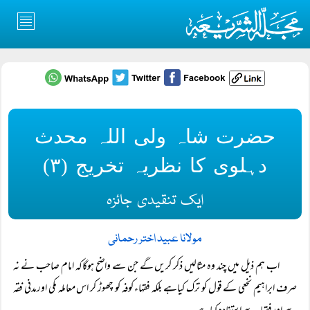
حضرت شاہ ولی اللہ محدث
دہلوی کا نظریہ تخریج (۳)
ایک تنقیدی جائزہ
مولانا عبید اختر رحمانی
اب ہم ذیل میں چند وہ مثالیں ذکر کریں گے جن سے واضح ہوگاکہ امام صاحب نے نہ
صرف ابراہیم نخعی کے قول کو ترک کیاہے بلکہ فقہاء کوفہ کو چھوڑ کر اس معاملہ مکی اورمدنی فقہ