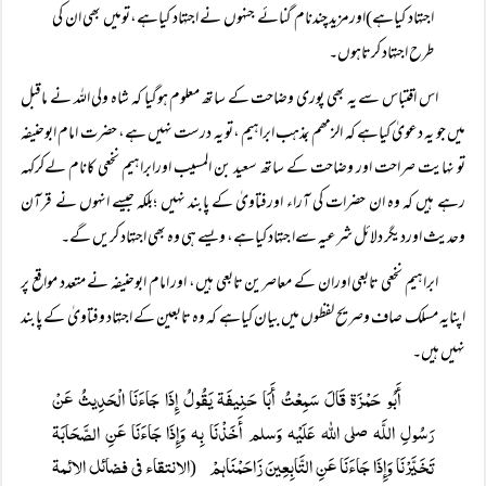
اجتہاد کیاہے)اورمزید چندنام گنائے جنہوں نے اجتہاد کیاہے،تومیں بھی ان کی
طرح اجتہاد کرتاہوں۔
اس اقتباس سے یہ بھی پوری وضاحت کے ساتھ معلوم ہوگیا کہ شاہ ولی اللہ نے ماقبل
میں جو یہ دعویٰ کیاہے کہ الزمھم بمذہب ابراہیم ،تو یہ درست نہیں ہے، حضرت امام ابوحنیفہ
تو نہایت صراحت اور وضاحت کے ساتھ سعید بن المسیب اورابراہیم نخعی کانام لےکرکہہ
رہے ہیں کہ وہ ان حضرات کی آراء اورفتاویٰ کے پابند نہیں ؛بلکہ جیسے انہوں نے قرآن
وحدیث اوردیگر دلائل شرعیہ سےا جتہاد کیاہے، ویسے ہی وہ بھی اجتہاد کریں گے۔
ابراہیم نخعی تابعی اوران کے معاصرین تابعی ہیں، اور امام ابوحنیفہ نے متعدد مواقع پر
اپنایہ مسلک صاف وصریح لفظوں میں بیان کیاہے کہ وہ تابعین کے اجتہاد وفتاویٰ کے پابند
نہیں ہیں۔
أَبُو حَمْزَۃ قَالَ سَمِعْتُ أَبَا حَنِيفَۃ يَقُولُ إِذَا جَاءَنَا الْحَدِيثُ عَنْ
رَسُولِ اللَّہ صلی اللہ عَلَيْہ وَسلم أَخَذْنَا بِہ وَإِذَا جَاءَنَا عَنِ الصَّحَابَۃ
تَخَيَّرْنَا وَإِذَا جَاءَنَا عَنِ التَّابِعِينَ زَاحَمْنَاہمْ
الانتقاء فی فضائل الائمۃ
(