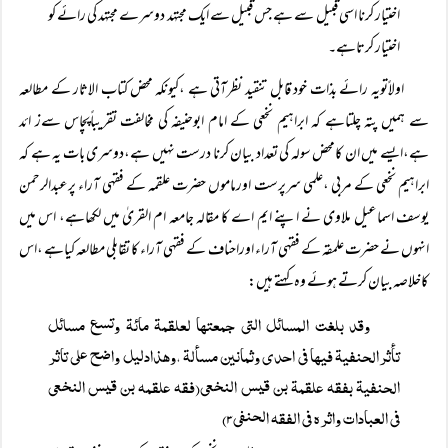
اختیار کرنا اسی قبیل سے ہے جس قبیل سے ایک مجتہد دوسرے مجتہد کی رائے کو
اختیار کرتاہے۔
اولاًتویہ رائے بذات خود قابل تنقید نظرآتی ہے ،کیونکہ محض کتاب الاثار کے مطالعہ
سے ہمیں پتہ چلتاہے کہ ابراہیم نخعی کے امام ابوحنیفہ کی مخالفت تقریباًپچاس سےز ائد
ہے،ایسے میں ان کامحض سولہ کی تعداد بیان کرنا درست نہیں ہے،دوسری بات یہ ہے کہ
ابراہیم نخعی کے مربی ،علمی سرپرست اورماموں حضرت علقمہ کے فقہی آراء پرعبدالرحمن
یوسف اسماعیل ملاوی نے اپنے ایم اے کا مقالہ جامعہ ام القریٰ میں لکھاہے، اس میں
انہوں نے حضرت علمقہ کے فقہی آراء اوراحناف کے فقہی آراء کا تقابلی مطالعہ کیاہے ،اس
کاخلاصہ بیان کرتے ہوئے وہ کہتے ہیں:
وقد بلغت المسائل التی جمعتھا لعلقمۃ مائۃ وتسع مسائل
تأثرالحنفیۃ فیہا فی احدی وثمانین مسألۃ ،وھذادلیل واضح علی تاثر
الحنفیۃ بفقہ علقمۃ بن قیس النخعی(فقہ علقمہ بن قیس النخعی
فی العبادات واثرہ فی الفقہ الحنفی۳)