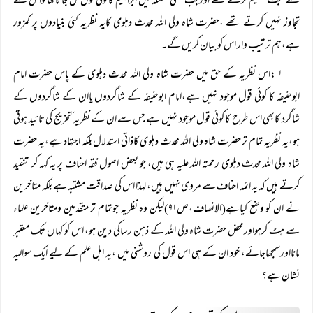
لئے حجت تسلیم کرتے تھے اورجب کسی مسئلہ میں ابراہیم کاکوئی قول مل جاتاتھاتواس سے
تجاوز نہیں کرتے تھے ،حضرت شاہ ولی اللہ محدث دہلوی کایہ نظریہ کئی بنیادوں پر کمزور
ہے،ہم ترتیب وار اس کو بیان کریں گے۔
۱
:اس نظریہ کے حق میں حضرت شاہ ولی اللہ محدث دہلوی کے پاس حضرت امام
ابوحنیفہ کا کوئی قول موجود نہیں ہے،امام ابوحنیفہ کے شاگردوں یاان کے شاگردوں کے
شاگرد کابھی اس طرح کا کوئی قول موجود نہیں ہے جس سے ان کے نظریہ ٔتخریج کی تائید ہوتی
ہو،یہ نظریہ تمام تر حضرت شاہ ولی اللہ محدث دہلوی کاذاتی استدلال بلکہ اجتہاد ہے،یہ حضرت
شاہ ولی اللہ محدث دہلوی رحمتہ اللہ علیہ ہی ہیں، جو بعض اصول فقہ احناف پر یہ کہہ کر تنقید
کرتے ہیں کہ یہ ائمہ احناف سے مروی نہیں ہیں، لہذا اس کی صداقت مشتبہ ہے بلکہ متاخرین
نے ان کو وضع کیاہے(الانصاف،ص۹۱)لیکن وہ نظریہ جوتمام تر متقدمین ومتاخرین علماء
سے ہٹ کرہواورمحض حضرت شاہ ولی اللہ کے ذہن رساکی دین ہو، اس کو کہاں تک معتبر
مانااورسمجھاجائے، خود ان کے ہی اس قول کی روشنی میں ،یہ اہل علم کے لیے ایک سوالیہ
نشان ہے؟