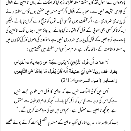
باوجود ان سے اصول فقہ کا یہ متفقہ مسئلہ نظرانداز ہوگیا کہ احناف کے یہاں تابعین کے اقوال
کی لازمی حیثیت نہیں ہے، صحابہ کے اقوال اگرکسی مسئلہ میں متفق ہوں تواس متفقہ رائے
کی پابندی ضروری ہے، اگرمختلف ہوں توکسی ایک قول کو ترجیح دے کر اپنایاجائے ،لیکن
ایساکرنا کہ کسی بھی صحابی کے قول کو اختیار نہ کیاجائے، یہ جائز نہیں، جہاں تک تابعین کی
بات ہے تو تابعین کے قول کی پابندی ضروری نہیں ہے، احناف کی اصول فقہ کی کتابوں میں
یہ مسئلہ وضاحت کے ساتھ مذکور ہے،امام سرخسی اس سلسلے میں لکھتے ہیں:
لَا خلاف أَن قَول التَّابِعِيّ لَا يكون حجَّۃ علی وَجہ يتْرك الْقيَاس
بقولہ فقد روينَا عَن أبي حنيفَۃ أَنہ كَانَ يَقُول مَا جَاءَنَا عَن التَّابِعين
زاحمناہم
اصول السرخسی
/
2
114)
(
“اس میں کوئی اختلاف نہیں ہے کہ تابعی کا قول اس طورپر حجت نہیں
ہےکہ اس کی وجہ سے قیاس کو ترک کیاجائے، کیونکہ امام ابوحنیفہ سے منقول
ہے ،جوکچھ تابعین سے منقول ہے ،ہم اس میں ان کی مزاحمت کریں گے۔ “
جب کہ علامہ علاء الدین بخاری تقلید تابعی کے مسئلہ پر تفصیلی بحث کرتے ہوئے لکھتے