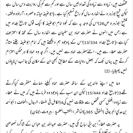
مختلف ہیں، زیادہ سے زیادہ کی تعداد بیس سال ہے اور کم سے کم کی روایت دس سال ہے
لیکن شیخ ابوزہرہ نے اٹھارہ سال کو راجح تسلیم کیا ہے۔(ابوحنیفہ حیاتہ وعصرہ ،آراؤہ وفقہہ،
للشیخ ابوزہرہ ص
اس کی وجہ یہ ہے کہ خود امام ابوحنیفہ کا ایک قول تاریخ بغداد میں
26)
ہے،جس میں انہوں نے حضرت حماد بن سلیمان سے اٹھارہ سال کے تلمذ کا اعتراف
کیاہے،(تاریخ بغداد
/
اس کے باوجود ہم دیکھتے ہیں کہ امام ابوحنیفہ جتنے متاثر
334)
13
حضرت عطاء سے ہیں، اتنےحضرت حماد سے نہیں ہیں، اگر چہ وہ حماد کا ہرممکن احترام
کرتے ہیں یہاں تک کہ بعض روایات کے مطابق کبھی ان کے مکان کی جانب اپناپاؤں
نہیں پھیلایا۔
(2)
دعا میں اپنے والدین کے ساتھ حضرت حماد کیلئے دعائے مغفرت کیاکرتے
تھے
تاریخ بغداد
/
لیکن ان سب کے باوجود وہ فرماتے ہیں کہ میں نے عطاء
444)
15
3(
سے زیادہ افضل کسی شخص سے ملاقات نہیں کی
الكامل في ضعفاء الرجال،المؤلف: أبو أحمد
4(
بن عدي الجرجاني
المتوفى
هـ)الناشر: الكتب العلميۃ
بيروت-لبنان)
-
: 365
(
یہ حضرت عطاءؓ ابن ابی رباح مکی ہیں، حضرت عبداللہ بن عباس کے شاگرد خصوصی