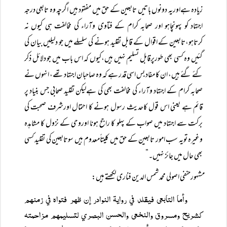
زیادہ ہےاوریہ دونوں باتیں تابعین کے حق میں مفقود ہیں اگرچہ وہ تابعی درجہ
اجتہاد کو پہونچاہو اور صحابہ کرام کے فتاوی وآراء کی مخالفت ہی کیوں نہ
کرتاہو،تابعین کے اقوال کے قابل تقلید ہونے کی سلسلے میں جو دلیلیں بیان کی
گئیں وہ کسی بھی طورپرقابل تسلیم نہیں ہیں،کیوں کہ اس باب میں جو دلائل ذکر
کئے گئے ہیں، ان کا مفاد بس اسی قدر ہے کہ وہ صاحبان اجتہاد تھے، انہوں نے
صحابہ کرام کے اجتہاد وآراء کی مخالفت بھی کی ہےلیکن تقلید صحابی جس بنیاد پر
قائم ہے یعنی اس قول کاحدیث رسول ہونے کا احتمال اورشرف صحبت کی
برکت سے اجتہاد میں صواب کے پہلو کا راجح ہونا اوروحی کے نزول کا مشاہدہ
وغیرہ تویہ سب امور تابعین کے حق میں کلیتاًمعدوم ہیں سوتابعین کی تقلید کسی
بھی حال میں جائز نہیں۔”
مشہورحنفی اصولی محمد شمس الدین فناری لکھتے ہیں:
وأما التابعی فيقلد في روايۃ النوادر إن ظہر فتواہ في زمنہم
كشريح ومسروق والنخعی والحسن البصري لتسليمہم مزاحمتہ