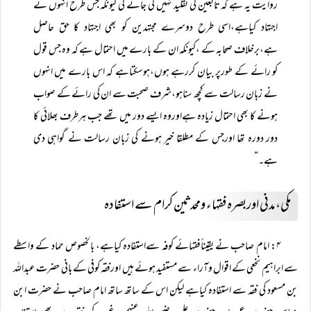
روایت یہ ہے کہ تابعین کی تقلید نہیں کی جائے گی کیونکہ جس طرح انہوں نے
اجتہاد کیاہے،اسی طرح دوسرے مجتہدین کو بھی اجتہاد کا حق حاصل
ہے،برخلاف صحابہ کے ،کیونکہ ان کے بارے میں احتمال ہے کہ وہ جس قول
کو رائے کے طورپر بیان کررہے ہوں،ہوسکتاہے کہ اس بارے میں انہوں
نے زبان رسالت سے کچھ سناہو،شرف صحبت سے ان کی رائے کے صواب
ہونے کا بھی احتمال زیادہ ہےاوروہ ایسے دور میں تھے جب ہرطرف بھلائی کا
دور دورہ تھا اورجس کے مطلقا خیر ہونے کی زبان رسالت نے گواہی دی
ہے۔”
مکی، مدنی اوربصرہ فقہاء ومحدثین کرام سے استفادہ
۴:
امام صاحب نے یقیناًفقہائے کوفہ سےاستفادہ کیاہے، بالخصوص حماد کے واسطے
سے ابراہیم نخعی کے اقوال وآراء سے مستفید ہوئے ہیں اورفقہ کوفی کے بانی حضرت عبداللہ
بن مسعود کی فقہ سے استفادہ کیاہے لیکن اس کے ساتھ ساتھ امام صاحب نے حضرت ابن