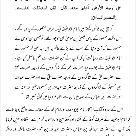
على وجہ الأرض أعلم منہ، قال: لقد استوثقت لنفسك۔
(المصدرالسابق)
“ربیع بن یونس کہتے ہیں امام ابوحنیفہ ایک مرتبہ منصور کے پاس گئے،
اس وقت منصور کے پاس عیسیٰ بن موسیٰ بھی موجود تھے،توعیسی بن موسیٰ نے
منصور سے کہاآج دنیا کے سب سے بڑے عالم یہ ہیں،یہ سن کر منصور نے
امام ابوحنیفہ سے دریافت کیاکہ آپ نے کن حضرات سے علم حاصل کیاہے،
امام ابوحنیفہ نے جواب دیا،حضرت عمر کے شاگردوں کے ذریعہ حضرت عمرؓ
سے،حضرت علیؓ کے شاگردوں کے ذریعہ حضرت علیؓ سے اورحضرت عبداللہ
بن مسعودؓ کے شاگردوں کے ذریعہ حضرت عبداللہ بن مسعودرضی اللہ عنہ سے
اورحضرت ابن عباس کے عہد میں ان سے بڑاعالم دنیا میں کوئی نہیں تھا۔”
اس کے علاوہ کتاب الآثار امام ابویوسف اورامام محمد کے مطالعہ سے واضح ہوجاتاہے
کہ امام ابوحنیفہ نے صرف کوفہ کے فقہاء اورکوفہ مین وارد صحابہ کرام سے استفادہ نہیں فرمایا
بلکہ آپ نے حضرت عبداللہ بن عباس ،حضرت عبداللہ بن عمر،حضرت عائشہ اور دیگر