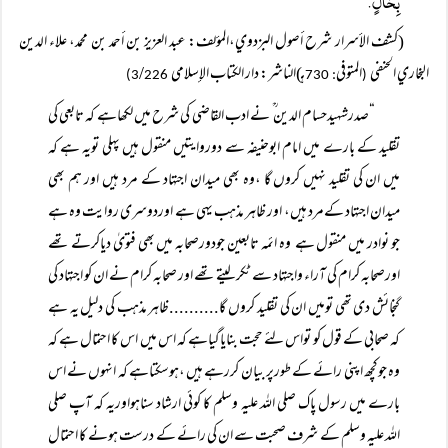
بِحَالٍ.
(كشف الأسرار شرح أصول البزدوي،المؤلف: عبد العزيز بن أحمد بن محمد، علاء الدين
البخاري الحنفي
المتوفی
هـ)الناشر: دار الكتاب الإسلامي
/
226)
3
: 730
(
“صدرشہیدحسام الدین ؒ نے ادب القاضی کی شرح میں لکھاہے کہ تابعی کی
تقلید کے بارے میں امام ابوحنیفہ سے دوروایتیں منقول ہیں پہلی تویہ ہے کہ
میں ان کی تقلید نہیں کروں گا ،وہ بھی میدان اجتہاد کے مرد ہیں اور ہم بھی
میدان اجتہاد کےمرد ہیں، اور ظاہر مذہب یہی ہے اوردوسری روایت وہ ہے
جو نوادر میں منقول ہے وہ ائمہ تابعین جودورصحابہ میں بھی فتویٰ دیاکرتے تھے
اورصحابہ کرام کی آراء واجتہاد سے ٹکر لیتے تھے اور صحابہ کرام نے ان کو اجتہاد کی
گنجائش دی تھی تومیں ان کی تقلید کروں گا..........ظاہر مذہب کی دلیل یہ ہے
کہ صحابی کے قول کو تواس لئے حجت بنایاگیاہے کہ اس میں اس کا احتمال ہے کہ
وہ جوکچھ اپنی رائے کے طورپر بیان کررہے ہیں ،ہوسکتاہے کہ انہوں نے اس
بارے میں رسول پاک صلی اللہ علیہ وسلم کا کوئی ارشاد سناہواوریہ کہ آپ صلی
اللہ علیہ وسلم کے شرف صحبت سے ان کی رائے کے درست ہونے کا احتمال