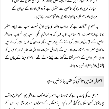
قول کو ہم اختیار کریں گے اورایسانہیں ہوگاکہ ہم کسی بھی صحابی کے قول کو
اختیار نہ کریں اورجوکچھ تابعین سے منقول ہے تووہ بھی اجتہاد کے میدان کے
مرد ہیں اورہم بھی میدان اجتہاد میں داد شجاعت دیتے ہیں۔
یہ معلوم حقیقت ہے کہ صاحب واقعہ کابیان اپنی نسبت سب سے زیادہ معتبر
ہوتاہےلہذا حضرت امام صاحب کا یہ قول کہ وہ ابراہیم نخعی ،سعید بن المسیب اوردیگر
تابعین کے فتاویٰ اوراجتہاد کوماننے کے پابند نہیں، بلکہ وہ ان کی طرح اجتہاد کرتے ہیں
،انتہائی معتبر اوررمستند ہے اوراس کے بالمقابل حضرت شاہ ولی اللہ علیہ الرحمہ کا فرمان کہ
وہ ابراہیم اوران کے ہمعصر فقہائے کوفہ سے چمٹے ہوئے تھے،امام ابوحنیفہ کے بیان کے
بالمقابل قابل اعتبار نہیں رہ جاتا۔
اصول فقہ میں تابعی کی تقلید جائز نہیں ہے
۳:
حیرت کی بات یہ ہے کہ شاہ صاحب اصول فقہ احناف سے اتنی ہی اچھی طرح واقف
ہیں جتناکہ کسی مسلک کا کوئی متبحر عالم اپنے مسلک کے اصولوں سے ہوسکتاہے،اس کے