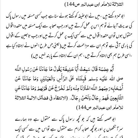
الثلاثۃ للامام ابن عبدالبر ص
144)
ابوحمزہ کہتے ہیں ،میں نے ابوحنیفہ کو کہتے ہوئے سناہے جب کسی مسئلہ میں رسول پاک
کی حدیث آجائے تو ہم اس پر عمل کرتے ہیں اور جب صحابہ سے ایک مسئلہ میں متعدد اقوال
منقول ہوں توان متعدد اقوال میں سے کسی ایک پر عمل کرتے ہیں اورجب تابعین کے اقوال
کی باری آتی ہے توہم ان سے مزاحمت کرتے ہیں(یعنی جس طرح انہوں نے اجتہاد کیاہے
،اسی طرح ہم بھی اجتہاد کرتے ہیں، ہم ان کے اجتہاد کے پابند نہیں ہیں)
أَبُو عِصْمَۃ قَالَ سَمِعْتُ أَبَا حَنِيفَۃ يَقُولُ مَا جَاءَنَا عَنْ رَسُولِ اللَّہ
صلی اللہ عَلَيْہ وَسلم قَبِلْنَاہ عَلَی الرَّأْسِ وَالْعَيْنَيْنِ وَمَا جَاءَنَا عَنْ
أَصْحَابِہ رَحِمَہمُ اللَّہ اخْتَرْنَا مِنْہ وَلَمْ نَخْرُجْ عَنْ قَوْلِہمْ وَمَا جَاءَنَا عَنِ
التَّابِعِينَ فَہمْ رِجَالٌ وَنَحْنُ رِجَالٌ
الانتقاء فی فضائل الائمۃ الثلاثۃ
. (
للامام ابن عبدالبر ص
144)
ابوعصمہ کہتے ہیں کہ جو کچھ رسول پاک سے منقول ہے وہ ہمارے
سرآنکھوں پر اور جوکچھ صحابہ کرام سے منقول ہے تواس میں سے کسی ایک