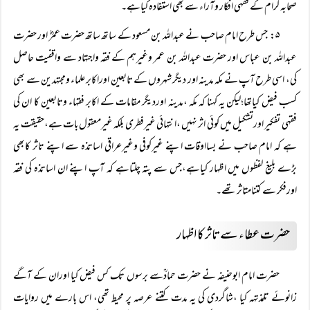
صحابہ کرام کے فقہی افکار وآراء سے بھی استفادہ کیاہے۔
۵:
جس طرح امام صاحب نے عبداللہ بن مسعود کے ساتھ ساتھ حضرت عمرؓ اور حضرت
عبداللہ بن عباس اور حضرت عبداللہ بن عمر وغیرہم کے فقہ واجتہاد سے واقفیت حاصل
کی، اسی طرح آپ نے مکہ مدینہ اور دیگر شہروں کے تابعین اوراکابر علماء ومجتہدین سے بھی
کسب فیض کیاتھا؛لیکن یہ کہنا کہ مکہ ،مدینہ اوردیگر مقامات کے اکابر فقہاء وتابعین کا ان کی
فقہی تفکیر اورتشکیل میں کوئی اثر نہیں ،انتہائی غیرفطری بلکہ غیرمعقول بات ہے،حقیقت یہ
ہے کہ امام صاحب نے بسااوقات اپنے غیرکوفی وغیرعراقی اساتذہ سے اپنے تاثر کابھی
بڑے بلیغ لفظوں میں اظہار کیاہے،جس سے پتہ چلتاہے کہ آپ اپنے ان اساتذہ کی فقہ
اورفکر سے کتنامتاثر تھے۔
حضرت عطاء سے تاثر کا اظہار
حضرت امام ابوحنیفہ نے حضرت حمادؒسے برسوں تک کس فیض کیا اوران کے آگے
زانوئے تلمذتہہ کیا ،شاگردی کی یہ مدت کتنے عرصہ پر محیط تھی، اس بارے میں روایات