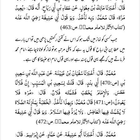
قَالَ: أَخْبَرَنَا مَالِكُ بْنُ مِغْوَلٍ، عَنْ عَطَاءِ بْنِ أَبِي رَبَاحٍ، أَنَّہ قَالَ: «يُعِيدُ
مَرَّۃ» قَالَ مُحَمَّدٌ: وَبِہ نَأْخُذُ، وَہوَ قَوْلُ أَبِي حَنِيفَۃ رَضِيَ اللَّہ عَنْہ
کتاب الآثارللامام محمدؒ،ص
:463)
(
جب کسی کو نماز میں شک ہو کہ اس نے کتنی رکعتیں پڑھی ہیں تواس بارے
میں عطابن ابی رباح کا قول یہ ہے کہ پہلی مرتبہ ہوتونماز کو لوٹاناچاہئے،امام محمد
فرماتے ہیں کہ مجھے یہی قول پسند ہے اوریہی قول امام ابوحنیفہؓ کا بھی ہے۔
مُحَمَّدٌ، قَالَ: أَخْبَرَنَا سُفْيَانُ بْنُ عُيَيْنَۃ، عَنْ عَبْدِ اللَّہ بْنِ سَعِيدِ
بْنِ [ص
] أَبِي ہنْدٍ، قَالَ: قُلْتُ لِسَعِيدِ بْنِ الْمُسَيِّبِ: إِنَّ فُلَانًا
:470
عَطَسَ، وَالْإِمَامُ يَخْطُبُ فَشَمَّتَہ فُلَانٌ، قَالَ: «مُرْہ فَلَا
يَعُودَنَّ»[ص
] قَالَ مُحَمَّدٌ: وَبِہذَا نَأْخُذُ. الْخُطْبَۃُ بِمَنْزِلَۃ الصَّلَاۃ
:471
لَا يُشَمَّتُ فِيہا الْعَاطِسُ ، وَلَا يُرَدُّ فِيہا السَّلَامُ. وَہوَ قَوْلُ أَبِي حَنِيفَۃ
رَضِيَ اللَّہ عَنْہ
کتاب الآثارللامام محمدؒ،ص
:472)
(
مُحَمَّدٌ، قَالَ: أَخْبَرَنَا أَبُو حَنِيفَۃ، عَنْ حَمَّادٍ، عَنْ إِبْرَاہيمَ، قَالَ: