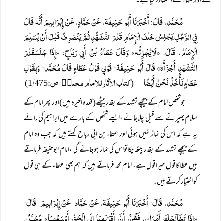
سے اورفقہاء سےا ستفادہ کیاہے۔
مُحَمَّد، قَالَ: أَخْبَرَنَا أَبُو حَنِيفَۃ، عَنْ حَمَّادٍ، عَنْ إِبْرَاہيمَ أَنَّہ قَالَ
فِي الرَّجُلِ يَجْلِسُ خَلْفَ الْإِمَامِ قَدْرَ التَّشَہُّدِ ثُمَّ يَنْصَرِفُ قَبْلَ أَنْ يُسَلِّمَ
الْإِمَامُ، قَالَ: «لَايُجْزِئُہ» وَقَالَ عَطَاءُ بْنُ أَبِي رَبَاحٍ: «إِذَا جَلَسَقَدْرَ
التَّشَہّدِ أَجْزَأَہ» قَالَ أَبُو حَنِيفَۃ: قَوْلِي قَوْلُ عَطَاءٍ قَالَ مُحَمَّد: وَبِقَوْلِ
عَطَاءٍ نَأْخُذُ نَحْنُ أَيْضًا
کتاب الآثارللامام محمدؒ،ص
/
475)
:1
(
جوشخص امام کے پیچھے تشہد کے بقدر بیٹھے(قعدہ اخیرہ میں)اور پھر امام کے
سلام پھیرنے سے قبل چلاجائے ،ایسے شخص کے بارے میں ابراہیم کی رائے
یہ ہے کہ اس کی نماز نہیں ہوئی اور عطاء بن ابی رباح کہتے ہیں کہ جب وہ امام
کے پیچھے تشہد کے بقدر بیٹھ چکاتواس کی نماز ہوجائے گی ،امام ابوحنیفہ فرماتے
ہیں عطاکاقول میراقول ہے، امام محمد فرماتے ہیں کہ ہم بھی عطاء کے ہی قول
کو اختیار کرتے ہیں۔
مُحَمَّد، قَالَ: أَخْبَرَنَا أَبُو حَنِيفَۃ، عَنْ حَمَّاد، عَنْ إِبْرَاہيمَ، قَالَ:
«إِذَا تَخَالَجَكَ أَمْرَانِ، فَظُنَّ أَنَّ أَقْرَبَہمَا إِلَی الْحَقِّ أَوْسَعُہمَا» مُحَمَّدٌ،