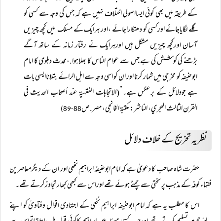
کے طریقہ میں بھی کوئی ایسااصولی اختلاف نہیں ہے کہ جس کی وجہ سے کسی کو
گلے لگایاجائے اورکسی کو دھتکاراجائے ،اور ہرایک کے مسلک میں کچھ چیزیں
آسان اورکچھ چیزیں مشکل ہیں اورہرایک نے رفتار زمانہ کے ساتھ آگے
بڑھنے کی کوشش کی ہے جس سے عوام الناس کا بھلاہوا.،محدث دہلوی کا امام
ابوحنیفہ کو مخرجی میں شمار کرنا اور ان کو اسی وجہ سے اہل الرائے بتلاناایسی بات
ہے جودلائل کے برعکس ہے۔”(الاتجاهات الفقهيۃ عند أصحاب الحديث في
القرن الثالث الهجري، الناشر: مكتبة الخانجي، مصر.ص
88-89)
نظریہ تخریج کے خلاف دلائل
حضرت شاہ صاحب کا دعویٰ ہے کہ امام ابوحنیفہ ابراہیم نخعی اور ان کے دیگرمعاصرین
فقہاء کوفہ کے مذہب پر سختی سے چمٹے ہوئے تھے اوراس سے کبھی کبھار تجاوز کرتے تھے۔
اس کا مطلب یہ ہے کہ امام ابوحنیفہ ابراہیم نخعی کے اجتہادی اقوال وفتاویٰ کو اپنے