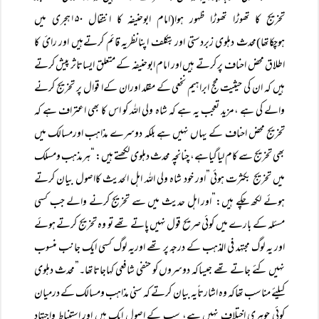
تخریج کا تھوڑا تھوڑا ظہور ہوا(امام ابوحنیفہ کا انتقال ۱۵۰ہجری میں
ہوچکاتھا)محدث دہلوی زبردستی اوربتکلف اپنانظریہ قائم کرتےہیں اور رائ کا
اطلاق محض احناف پر کرتے ہیں اور امام ابوحنیفہ کے متعلق ایساتاثر پیش کرتے
ہیں کہ ان کی حیثیت محج ابراہیم نخعی کے مقلد اوران کےا قوال پر تخریج کرنے
والے کی ہے ،مزید تعجب یہ ہے کہ شاہ ولی اللہ کو اس کا بھی اعتراف ہے کہ
تخریج محض احناف کے یہاں نہیں ہے بلکہ دوسرے مذاہب اورمسالک میں
بھی تخریج سے کام لیاگیاہے، چنانچہ محدث دہلوی لکھتے ہیں: “ہرمذہب ومسلک
میں تخریج بکثرت ہوئی”اور خود شاہ ولی اللہ اہل الحدیث کااصول بیان کرتے
ہوئے لکھ چکے ہیں:”اور اہل حدیث میں سے تخریج کرنے والے جب کسی
مسئلہ کے بارے میں کوئی صریح قول نہیں پاتے تھے تو وہ تخریج کرتے ہوئے
اور یہ لوگ مجتہد فی المذہب کے درجہ پر تھے اوریہ لوگ کسی ایک جانب منسوب
نہیں کئے جاتے تھے جیساکہ دوسروں کو حنفی شافعی کہاجاتاتھا۔”محدث دہلوی
کیلئے مناسب تھاکہ وہ اشارتاًیہ بیان کرتے کہ سنی مذاہب ومسالک کے درمیان
کوئی جوہری اختلاف نہیں ہے، سب کے اصول ایک ہیں اور استنباط واجتہاد