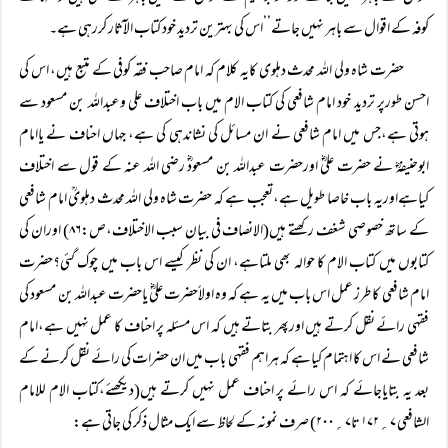
کوفہ کے اقوال سے باہر نہیں جاتے’’اس کی بہترین تردید خود کتاب الآثار کررہی ہے۔
حضرت شاہ ولی اللہ محدث دہلوی کایہ کلام کہ امام صاحب فقہ کوفی کے متبع ہیں، اس کی
احسن طورپر تردید خود امام شافعی کی کتاب الام میں باب اختلاف علی وعبداللہ بن مسعود سے
ہوتی ہے،جس میں امام شافعی نے ان مسائل کی نشاندہی کی ہے، جہاں احناف نے یاامام
ابوحنیفہؓ نے حضرت علیؓ اورحضرت عبداللہ بن مسعودؓ رضی اللہ عنہ کے قول سے اختلاف
کیاہےاوریہ باب خاصا طویل ہے،تعجب ہے کہ حضرت شاہ ولی اللہ محدث دہلویؒ امام شافعی
کے ساتھ خصوصی شغف رکھتے ہیں(الانصاف فی بیان سبب الاختلاف،ص:۸۶) اوران کی
کتابوں میں کتاب الام کا حوالہ بھی ملتاہے، ان کی نظر کیسے اس باب میں چوک گئی؟حضرت
امام شافعی کا طرز عمل اس باب میں یہ ہے کہ وہ اولاًحضرت علیؓ یاحضرت عبداللہ بن مسعود کی
فقہی رائے نقل کرتے ہیں اورپھر بتاتے ہیں کہ اس مسئلہ پر احناف کا عمل نہیں ہے،امام
شافعی نے اس کا اہتمام کیاہے کہ ہراہم فقہی باب میں ان حضرات کی رائے نقل کرنے کے
بعد یہ بتایاجائے کہ اس رائے پر احناف عمل نہیں کرتے ہیں(دیکھئے،کتاب الام للامام
الشافعی ۷؍۱۷۲ تا۷؍۲۰۰) صرف نمونہ کے لحاظ سے ایک مثال ذکر کی جاتی ہے: