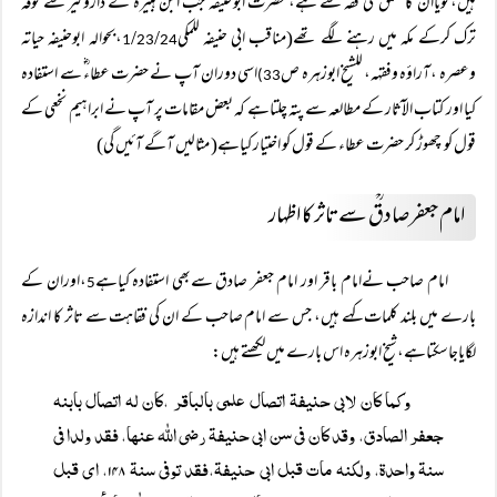
ہیں،گویاان کا تعلق مکی فقہ سے ہے، حضرت ابوحنیفہ جب ابن ہبیرہ کے داروگیر سے کوفہ
ترک کرکے مکہ میں رہنے لگے تھے(مناقب ابی حنیفہ للمکی
/
/
،بحوالہ ابوحنیفہ حیاتہ
1
23
24
وعصرہ ،آراؤہ وفقہہ، للشیخ ابوزہرہ ص
اسی دوران آپ نے حضرت عطاءؓ سے استفادہ
33)
کیا اور کتاب الآثار کے مطالعہ سے پتہ چلتاہے کہ بعض مقامات پر آپ نے ابراہیم نخعی کے
قول کو چھوڑ کر حضرت عطاء کے قول کو اختیار کیاہے( مثالیں آگے آئیں گی)
امام جعفرصادقؒ سے تاثر کا اظہار
امام صاحب نےامام باقر اور امام جعفر صادق سےبھی استفادہ کیاہے
،اوران کے
5
بارے میں بلند کلمات کہے ہیں، جس سے امام صاحب کے ان کی فقاہت سے تاثر کا اندازہ
لگایاجاسکتاہے،شیخ ابوزہرہ اس بارے میں لکھتے ہیں:
وکما کان لابی حنیفۃ اتصال علمی بالباقر ،کان لہ اتصال بابنہ
جعفر الصادق، وقد کان فی سن ابی حنیفۃ رضی اللہ عنہا، فقد ولدا فی
سنۃ واحدۃ، ولکنہ مات قبل ابی حنیفۃ،فقد توفی سنۃ ۱۴۸، ای قبل