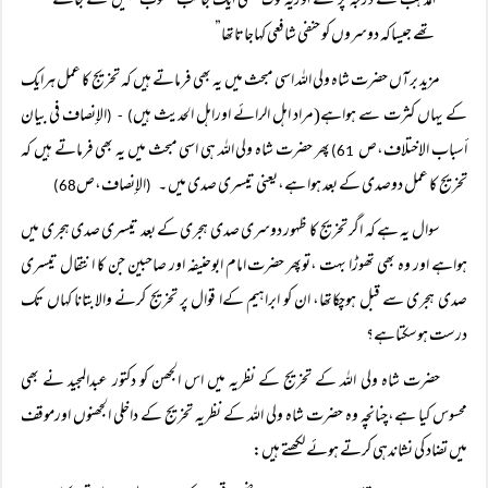
المذہب کے درجہ پر تھے اوریہ لوگ کسی ایک جانب منسوب نہیں کئے جاتے
تھے جیساکہ دوسروں کو حنفی شافعی کہاجاتاتھا”
مزید برآں حضرت شاہ ولی اللہ اسی مبحث میں یہ بھی فرماتے ہیں کہ تخریج کا عمل ہرایک
کے یہاں کثرت سے ہواہے(مراد اہل الرائے اوراہل الحدیث ہیں
الإنصاف في بيان
) - (
أسباب الاختلاف،ص
پھر حضرت شاہ ولی اللہ ہی اسی مبحث میں یہ بھی فرماتے ہیں کہ
61)
تخریج کا عمل دوصدی کے بعد ہوا ہے،یعنی تیسری صدی میں ۔
الإنصاف،ص
68)
(
سوال یہ ہے کہ اگر تخریج کا ظہور دوسری صدی ہجری کے بعد تیسری صدی ہجری میں
ہواہے اور وہ بھی تھوڑا بہت ،توپھر حضرت امام ابوحنیفہ اور صاحبین جن کا انتقال تیسری
صدی ہجری سے قبل ہوچکاتھا، ان کو ابراہیم کےا قوال پر تخریج کرنے والابتانا کہاں تک
درست ہوسکتاہے؟
حضرت شاہ ولی اللہ کے تخریج کے نظریہ میں اس الجھن کو دکتور عبدالمجید نے بھی
محسوس کیا ہے،چنانچہ وہ حضرت شاہ ولی اللہ کے نظریہ تخریج کے داخلی الجھنوں اورموقف
میں تضاد کی نشاندہی کرتے ہوئے لکھتے ہیں: