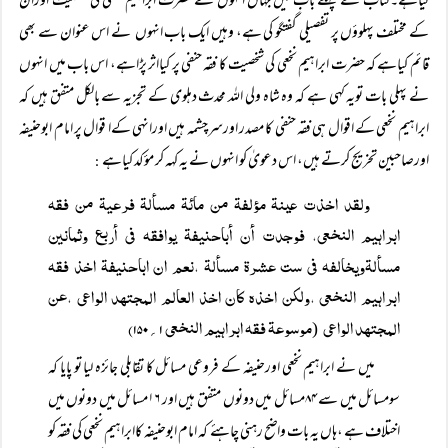
کیاہے۔کتاب کے پہلے باب میں جہاں انہوں نے حضرت ابراہیم نخعی کی شخصیت اوران
کے مختلف پہلوؤں پر تفصیلی گفتگو کی ہے، وہیں ایک باب انہوں نے اس عنوان سے بھی
قائم کیاہے کہ حضرت ابراہیم نخعی کی شخصیت کا فقہ حنفی پر کیااثر پڑاہے، اس باب میں انہوں
نے پہلی بات تویہ کہی ہے کہ وہ شاہ ولی اللہ محدث دہلوی کے تجزیہ سے بالکل متفق ہیں کہ
ابراہیم نخعی کے اقوال ہی فقہ حنفی کا مصدر اورسرچشمہ ہیں اورانہی کےا قوال پر امام ابوحنیفہ
اورصاحبین تخریج کرتے ہیں، اس دعویٰ کو انہوں نے یہ کہہ کر مؤکد کیاہے
:
ولقد اخذت عینۃ مؤلفۃ من مائۃ مسألۃ فرعیۃ من فقہ
ابراہیم النخعی، فوجدت أن أباحنیفۃ یوافقہ فی أربع وثمانین
مسألۃویخالفہ فی ست عشرۃ مسألۃ ،نعم ان اباحنیفۃ اخذ فقہ
ابراہیم النخعی ،ولکن اخذہ کان اخذ العالم المجتھد الواعی ،عن
المجتھد الواعی
موسوعۃ فقہ ابراہیم النخعی ۱؍۱۵۰)
(
میں نے ابراہیم نخعی اورحنیفہ کے فروعی مسائل کا تقابلی جائزہ لیا تو پایا کہ
سومسائل میں سے ۸۴مسائل میں دونوں متفق ہیں اور ۱۶مسائل میں دونوں میں
اختلاف ہے ،ہاں یہ بات واضح رہنی چاہئے کہ امام ابوحنیفہ کاابراہیم نخعی کی فقہ کو