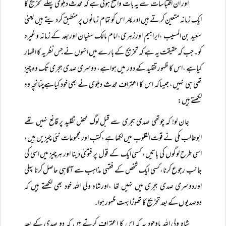
اور ان اقتباسات سے یہ بات واضح ہوتی ہے کہ محدث دہلوی پہلے تخریج کا
ایک زمانہ متعین کرتے ہیں اورپھر اس کو تمام زمانوں پر منطبق کردیتے ہیں یعنی
سعید بن المسیب ،ابراہیم اورزہری،امام مالک سفیان اوربعد کے زمانہ وغیرہ
کو۔جب کہ حقیقت یہ ہے کہ تخریج کے بارے میں انہوں نے جس نظریہ کا اظہار
کیاہے ،اس کا ظہور تقلید کے دور میں ہواہے، دوسری صدی ہجری تک وہ چیز
تھی ہی نہیں، جیساکہ اس کا اعتراف محدث دہلوی نے بھی خود کیاہےچنانچہ وہ
لکھتے ہیں:
جان لو! کہ چوتھی صدی ہجری سے قبل لوگ محض تقلید پر قانع نہیں تھے
ابوطالب مکی نے قوت القلوب میں لکھاہے ،کتب اور مجموعات نئی چیزیں ہیں،
اسی طرح لوگوں کی باتیں، کسی ایک کے قول پر فتویٰ دینا اور ہرچیز میں اسی کی
جانب رجوع کرنا،کسی ایک شخص کے فقہی مذاہب سے آگاہی حاصل کرنا پہلی
اوردوسری صدی ہجری میں نہیں تھا ،اورشاہ ولی اللہ خود بھی لکھتے ہیں کہ
دوصدیوں کے بعد تخریج کا تھوڑا بہت ظہور ہوا۔
شاہ ولی اللہ باوجود یہ کہ اس کا اعتراف کرتے ہیں کہ دو صدی کے بعد