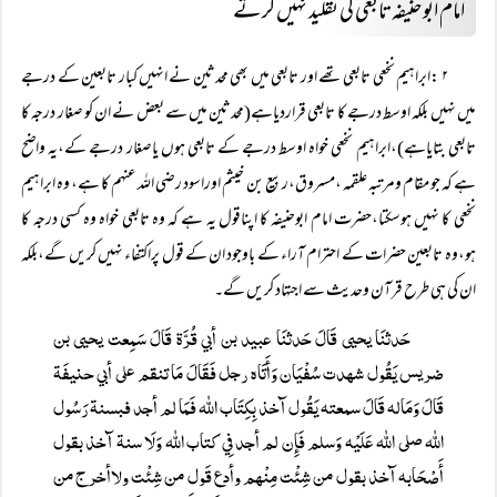
امام ابوحنیفہ تابعی کی تقلید نہیں کرتے
۲
:ابراہیم نخعی تابعی تھے اور تابعی میں بھی محدثین نے انہیں کبار تابعین کے درجے
میں نہیں بلکہ اوسط درجے کا تابعی قراردیاہے(محدثین میں سے بعض نے ان کو صغار درجہ کا
تابعی بتایاہے)،ابراہیم نخعی خواہ اوسط درجے کے تابعی ہوں یاصغار درجے کے،یہ واضح
ہے کہ جو مقام ومرتبہ علقمہ ،مسروق،ربیع بن خیثم اوراسود رضی اللہ عنہم کا ہے، وہ ابراہیم
نخعی کا نہیں ہوسکتا،حضرت امام ابوحنیفہ کا اپناقول یہ ہے کہ وہ تابعی خواہ وہ کسی درجہ کا
ہو،وہ تابعین حضرات کے احترام آراء کے باوجود ان کے قول پراکتفاء نہیں کریں گے،بلکہ
ان کی ہی طرح قرآن وحدیث سے اجتہاد کریں گے۔
حَدثنَا يحيی قَالَ حَدثنَا عبيد بن أبي قُرَّۃ قَالَ سَمِعت يحيی بن
ضريس يَقُول شہدت سُفْيَان وَأَتَاہ رجل فَقَالَ مَا تنقم علی أبي حنيفَۃ
قَالَ وَمَالہ قَالَ سمعتہ يَقُول آخذ بِكِتَاب اللہ فَمَا لم أجد فبسنۃ رَسُول
اللہ صلی اللہ عَلَيْہ وَسلم فَإِن لم أجد فِي كتاب اللہ وَلَا سنۃ آخذ بقول
أَصْحَابہ آخذ بقول من شِئْت مِنْہم وأدع قَول من شِئْت ولاأخرج من