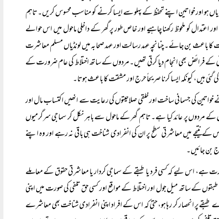
ر نمایاں ہو اور خواتین اپنے تحفظ کے پہلو سے ایسا کرنے کو مناسب محسوس کریں۔ تاہم
ر اعتدال کو ملحوظ رکھنا چاہیے اور خاص طور پر گھر کے داخلی ماحول میں اس حوالے
مت کا باعث بن جائے۔ چنانچہ عہد رسالت اور عہد صحابہ میں لونڈیاں مسلم معاشرت
سانی کے فرائض بھی انجام دیا کرتی تھیں۔ مردوں کے ساتھ اختلاط کی عام ضرورت کے
ئی ہیں، کیونکہ ایسا کرنا صریحاً حرج اور مشقت کا باعث ہوتا۔
نے خواتین کی جسمانی ساخت اور خلقی صلاحیتوں کی رعایت سے انھیں اکتساب مال اور
کے مردوں پر عائد کیا ہے۔ تاہم گھر کے ماحول سے باہر نکل کر سماجی سرگرمیوں
ے نتیجے میں معاشرتی سطح پر ان کی انفرادی شناخت ہی باقی نہ رہے اور وہ اپنے
اج بن جائیں۔
 ہے، اس لیے کہ کسی فرد یا طبقے کے سماجی کردار یا معاشرتی حقوق کے معاملے
ں کے ساتھ میل جول اور اختلاط کے مواقع اور کسی حق تلفی کی صورت میں اپنی
رے طبقے پر انحصار کر رہا ہو، حتیٰ کہ اس کے افراد اپنی انفرادی شناخت بھی معاشرے