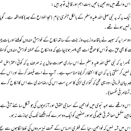
اس واقعے میں دو تین باتیں بہت اہم اور قابل توجہ ہیں:
ایک یہ کہ یہ نبی صلی اللہ علیہ وسلم کے بالکل آخری ایام
حجۃ الوداع کے بعد) کا واقعہ ہے۔ گو
(
 نہیں ہوئے تھے۔
دوسرا یہ کہ سبیعہ نے باقاعدہ زیب وزینت کے ساتھ نکاح کے خواہش مندوں کو ملنے اور بات چیت کا 
کا بھی حق ہے تو اس کا موقع اسے بھی میسر ہونا چاہیے کہ وہ نکاح کے ممکنہ خواہش مندوں کو 
تیسرا یہ کہ نبی صلی اللہ علیہ وسلم نے اس ساری صورت حال پر نہ صرف یہ کہ کوئی اعتراض نہیں کی
نہیں کر سکتی یا یہ کہ ان کا انتظار کر لینا مناسب ہے۔ آپ نے اسے فیصلہ کرنے اور اس
 بیان فرمائی، وہ یہی تھی کہ کنواری لڑکی کا سرپرست اس کی رضامندی سے اس کا نکاح کرے، جبکہ
 تستامر فی نفسھا)۔
اس واقعے سے عبد نبوی میں خواتین کے سماجی حقوق اور آزادیوں کی جو شکل سامنے آتی ہے،
بین مکمل معاشرتی علیحدگی ہو اور صنفین کو ایک دوسرے کو دیکھنے تک کی اجازت نہ ہو۔
اس میں شبہ نہیں کہ خواتین، حیا کے فطری احساس کے تحت نیز مردوں کی غلط نگاہوں سے بچن