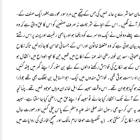
سلمان معاشرے پر عائد نہیں کی جس کے نتیجے میں مرد اور عورت بطور ایک صنف کے،
ظر آنے لگیں۔ اس کے بجائے شریعت نہ صرف صنفین کو اس کا حق دیتی ہے کہ وہ
 سے پہلے دونوں نے ایک دوسرے کو دیکھا ہو اور باہمی رغبت اور پسند پر اس رشتے
 ہوئی ہے کہ وہ متعلقہ خاتون اور اس کے جسمانی محاسن کا جائزہ لیں تاکہ نکاح
صحابی، سعد بن خولہ رضی اللہ عنہ کے نکاح میں تھیں جن کا حجۃ الوداع میں انتقال ہو
 کے بعد نکاح کی خواہش رکھنے والوں کے لیے بن سنور کر اپنے گھر میں بیٹھ گئیں
اہ راست ہوتی تھی۔ خواہش مندوں میں ایک، ابو السنابل بن بعکک بھی تھے جو ذرا
 ہو گیا جو جوان تھے۔ اس وقت سبیعہ کے اہل خاندان وہاں موجود نہیں تھے۔ چنانچہ
ان کے آنے تک انتظار کیا جائے تو سبیعہ کو اپنے حق میں راضی کیا جا سکتا ہے، سبیعہ
 یہ سن کر سیدھی رسول اللہ صلی اللہ علیہ وسلم کے پاس چلی گئیں اور صورت حال
و، نکاح کر سکتی ہو۔
یہ تفصیلات موطا امام مالک اور صحیح بخاری کی روایات میں
(