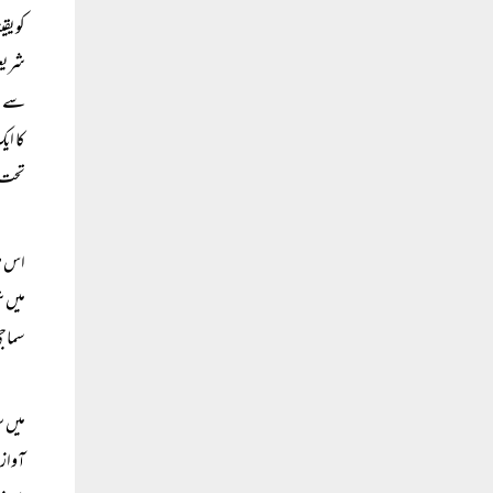
کو یق
شریعت
سے ای
کا ای
تحت ا
اس طر
میں ش
سماجی
میں س
آواز 