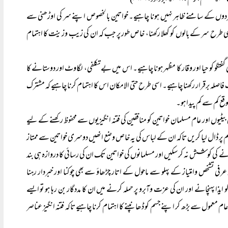
مردوں کے سامنے ظاہر نہیں ہونا چاہیے۔ خواتین بالخصوص اپنے سر کی اوڑھنی سے
النور، آیت ۳۱۔ ابو داود، ۳۶۳۶)اسی طرح سر کے بالوں کو کھلا رکھنا، خاص طور پر جب کہ ان کی زیب وزینت کا اہتمام
تگو کو حیا اور وقار کا مظہر ہونا چاہیے۔ اس میں بے تکلفی، لگاوٹ اور دوستانے کا
صلہ برقرار رکھنا چاہیے۔ اسی طرح حتی الامکان اس کا اہتمام کرنا چاہیے کہ مشترک
ع کم سے کم پیدا ہو۔
لم کے اہل خانہ، آپ کی بیٹیوں اور عام مسلمان خواتین کو منافقین کی فتنہ انگیزیوں سے محفوظ رکھنے کے لیے
جسم پر ڈال لیا کریں تاکہ ان کے لباس کی یہ خاص وضع انھیں دوسری خواتین سے ممتاز
 کی کوشش نہ کر سکیں اور مسلمانوں کی خواتین تک ان کی رسائی کا دروازہ ہی بند
رفی تشخص وامتیاز کے پہلو سے ماحول کے اتار چڑھاؤ سے بھی چوکنا اور خبردار رہنا
و ایذا پہنچانے اور ان کی عزت وآبرو پر حملہ کرنے میں ان کا مددگار بن رہا ہو تو ایسے
 معمول سے بڑھ کر اپنے جسم کو ڈھانپنے کا اہتمام کرنا چاہیے تاکہ فتنہ انگیز عناصر