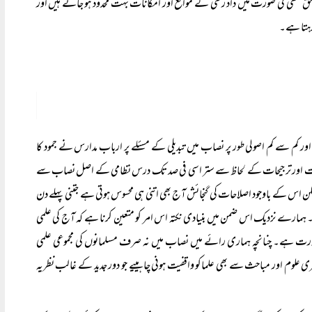
اور حق تلفی کی صورت میں داد رسی کے مواقع اور امکانات بہت محدود ہو جاتے ہیں اور
 رہتا ہے۔
م سے کم اصولی طور پر نصاب میں تبدیلی کے مسئلے پر ارباب مدارس نے جمود کا
تفصیلات اور ترجیحات کے لحاظ سے ستر اسی فی صد تک درس نظامی کے اصل نصاب سے
 اس کے باوجود اصلاحات کی گنجائش آج بھی اتنی ہی محسوس ہوتی ہے جتنی پہلے دن
 ہمارے نزدیک اس ضمن میں بنیادی نکتہ اس امر کو متعین کرنا ہے کہ آج کی علمی
رت ہے۔ چنانچہ ہماری رائے میں نصاب میں نہ صرف مسلمانوں کی مجموعی علمی
ری علوم اور مباحث سے بھی علماکو واقفیت ہونی چاہییے جو دور جدید کے غالب نظریہ