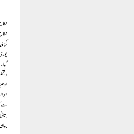
نکاح 
نکاح 
کی بن
پوری 
گیا۔ 
فتجم
(
ادھیڑ
ابو ا
سے کہ
بتائی
بیان 