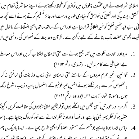
اسلامی شریعت نے ان مختلف پہلوؤں میں توازن کو ملحوظ رکھتے ہوئے اپنے معاشرتی نظام میں خ
 کشش، پسندیدگی اور تعلق کی خواہش کو بنیادی طور پر درست اور جائز تسلیم کرتے ہوئے اسے کچھ حدو
ی یا بے قید جنسی تعلق کو غیر اخلاقی قرار دیا ہے اور اس کے ساتھ ساتھ باہمی اختلاط کے ماحول م
یثیت مجموعی عفت مآب بنانے کے لیے ناگزیر ہے۔ قرآن وحدیث کے نصوص کی روشنی میں ان 
مرد اور عورت خلوت میں تنہا جمع ہونے سے حتی الامکان اجتناب کریں اور اس معاملے می
بے احتیاطی سے کام نہ لیں۔
ترمذی، رقم ۱۱۵۳)
(
خواتین، غیر محرم مردوں کے سامنے حتی الامکان اپنی زیب وزینت کی نمائش نہ کر
بالخصوص گھر سے باہر نکلتے ہوئے انھیں تیز خوشبو کے استعمال یا دیدہ زیب، شوخ رنگ او
ہوں۔(سورۃ النور، آیت ۳۱۔ ابو داود، رقم ۳۶۹۹)
اگر مرد اور عورتیں کسی مجلس میں اکٹھے ہوں تو فریقین اپنی نگاہوں کی حفاظت کریں، کیونکہ غ
متنبہ ہو کر نظر پھیر لینی چاہیے اور قصداً وارادتاً نظر لوٹانے سے خود کو روک لینا چاہیے۔(سورۃ النور، آیت ۳۱۔ 
لباس ایسا ہونا چاہیے جو جسم کے مستور اعضا کو اچھی طرح چھپا لے۔ ایسا باریک یا چس