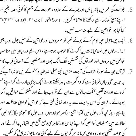
پھرنے کے مترادف ہے۔ اس سے بطور خاص اجتناب کرنا چاہیے۔(سورۃ النور، آیت ۳۱۔ مسلم، رقم ۴۰۸۷۔ ابو داود، ۳۶۳۶)
بلوغت کی عمر میں ہاتھ پاؤں اور چہرے کے علاوہ، عورت کے جسم کا کوئی حصہ اجنبی 
اپنے سینے کو ڈھانپے رکھنے کا اہتمام کریں۔
سورۃ 
(
کیا گیا ہو، خواتین کے لیے مناسب نہیں۔
ایک ہی ماحول میں کام کرتے ہوئے غیر محرم مردوں اور خواتین کے میل جول اور باہمی گف
انداز، دلوں میں غلط خیالات پیدا کرنے کا موجب ہوتا ہے، اس لیے درمیان میں مناسب فا
مجالس میں مردوں اور عورتوں کی نشستیں الگ الگ ہوں اور صنفین کے جسمانی قرب کا موق
قرآن مجید نے سورۂ احزاب کی آیت ۵۹ میں نبی صلی اللہ علیہ وس
یہ تدبیر بھی بیان فرمائی ہے کہ وہ گھر سے باہر نکلتے ہوئے ایک بڑی چادر لے کر اپنے 
کر دے اور منافقین مختلف بہانوں سے ان کے قریب جانے اور گفتگو کے مواقع پیدا کرنے
ہو جائے۔ قران کی اس ہدایت سے یہ راہ نمائی ملتی ہے کہ خواتین کو اپنی حفاظت اور ع
چاہیے۔ چنانچہ اگر ماحول میں فتنہ انگیز عناصر موجود ہوں اور ماحول کا عمومی بگاڑ خواتین ک
حالات میں مسلمان خواتین کو اپنے لباس اور ظاہری وضع قطع میں امتیاز پیدا کرنے اور عام
کی حوصلہ شکنی ہو اور وہ اپنی مجرمانہ سرگرمیوں کے لیے کوئی عذر یا جواز نہ پیش کر سکیں۔