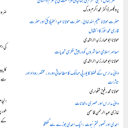
’’سفر جمال: نبی مکرمؐ کی جمالیاتی مزاحمت کی پر عزم داستان‘‘
پروفیسر ڈاکٹر محمد اکرم ورک
ضروری
حضرت مولانا سلیم اللہ خانؒ ، حضرت مولانا عبد الحفیظ مکیؒ اور حضرت
قاری محمد انورؒ کا انتقال
مولانا ابوعمار زاہد الراشدی
کی اہ
معاصر اسلامی معاشروں کو درپیش فکری تحدیات
مولانا ابوعمار زاہد الراشدی
کا پی
دینی مدارس کے فضلا کا یورپی ممالک کا مطالعاتی دورہ ۔ مختصر روداد اور
ہے جس
تاثرات
مولانا محمد رفیق شنواری
انجام
دینی مدارس اور عصری رجحانات
طور پ
غازی عبد الرحمن قاسمی
کے بہ
احمدی اور تصورِ ختم نبوت : ایک احمدی جوڑے سے گفتگو