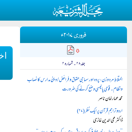
فروری ۲۰۱۷ء
اخ
جلد ۲۸ ۔ شمارہ ۲
اختلاطِ مرد وزن، پردہ اور سماجی حقوق و فرائض / دینی مدارس کا نصاب
ونظام۔ قومی پالیسی وضع کرنے کی ضرورت
محمد عمار خان ناصر
اردو تراجم قرآن پر ایک نظر (۲۷)
ڈاکٹر محی الدین غازی