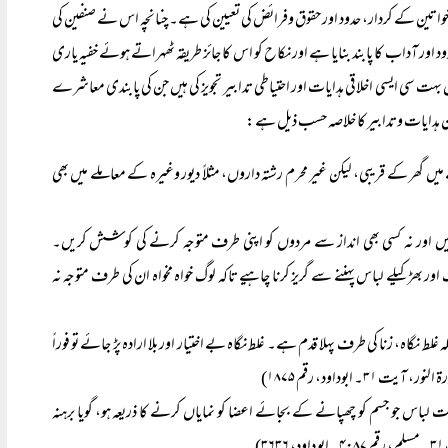
واتین کے کردار، حدود اور حقوق وفرائض کی تعیین کی ہے۔ چنانچہ اس نے صنفین کی
د اور آداب کا پابند بنایا ہے اور نکاح کو اس کا جائز طریقہ ٹھہراتے ہوئے خفیہ یاری
یں بہت سی ایسی اخلاقی ہدایات اور احتیاطی تدابیر تجویز کی ہیں جن کی پابندی معاشرے
ہدایات وتدابیر کا خلاصہ حسب ذیل ہے:
ں گھر کے قریبی، لیکن غیر محرم رشتہ داروں، مثلاً دیور وغیرہ کے معاملے میں بھی
یں اور نہ کسی بھی انداز سے مردوں کو اپنی طرف متوجہ کرنے کی کوشش کریں۔
ر بھڑکیلے لباس پہننے سے گریز کرنا چاہیے تاکہ لوگ خواہ مخواہ ان کی طرف متوجہ نہ
لط نگاہ، زنا کی طرف پہلا قدم ہے۔ غلط نگاہ بے اختیار اور بلا ارادہ پڑ جائے تو فوراً
ابوداود، رقم ۱۸۷۵)
ت لباس جو جسم کو چھپانے کے بجائے اعضا کو نمایاں کرنے کا ذریعہ ہو، گویا برہنہ