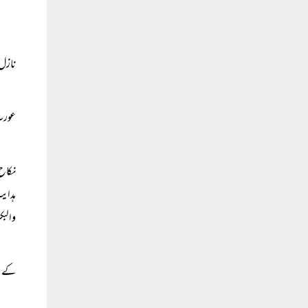
نازل
عورت 
نکاح 
ہدایت
والبکر
کے ما