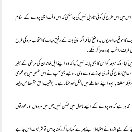
یا اس میں اس طرح کی کوئی تاویل نہیں کی جا سکتی کہ اس وقت ابھی پردے کے احکام
موقع دیا اور یوں یہ واضح کیا کہ اگر اپنی پسند کے رفیق حیات کا انتخاب مرد کی طرح
اپنی طرف راغب
کر سکے۔
(woo)
ا، بلکہ سبیعہ کو اس کا بھی پابند نہیں کیا کہ وہ اپنے اہل خاندان کی مرضی کے بغیر
 کے مطابق نکاح کی فوری اجازت دے دی۔ ویسے بھی آپ نے اس ضمن میں جو عمومی
 مطلقہ یا بیوہ اپنے معاملے میں بالکل خود مختار ہے۔
الثیب احق بنفسھا من ولیھا
(
 ظاہر ہے کہ وہ پردے کے ایسے ماحول میں ممکن نہیں جس میں مردوں اور عورتوں
ے کے لیے ازروئے احتیاط اپنے چہرے کو چھپا کر رکھنا چاہیں تو شریعت اس جذبے