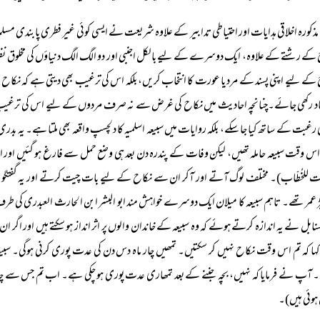
مذکورہ اخلاقی ہدایات اور احتیاطی تدابیر کے علاوہ شریعت نے ایسی کوئی غیر فطری پابندی م
کے رشتے کے علاوہ، ایک دوسرے کے لیے بالکل اجنبی اور دو الگ الگ دنیاؤں کی مخلوق ن
کے لیے اپنی پسند کے مرد یا عورت کا انتخاب کریں، بلکہ اس کی ترغیب بھی دیتی ہے کہ نکاح
یاد رکھی جائے۔چنانچہ احادیث میں نکاح کی غرض سے نہ صرف مردوں کے لیے اس کی ترغیب بیان
رغبت کے ساتھ کیا جا سکے، بلکہ روایات میں سبیعہ اسلمیہ کا دلچسپ واقعہ بھی ملتا ہے۔ یہ بدری 
اس وقت سبیعہ حاملہ تھیں، لیکن وفات کے پندرہ دن بعد ہی وضع حمل سے فارغ ہو گئیں اور اس
لت للخُطّاب)۔ مختلف لوگ آتے اور آکر ان سے نکاح کے لیے بات چیت کرتے اور یہ گفتگو بر
 عمر تھے۔ تاہم سبیعہ کا میلان ایک دوسرے خواہش مند ابو البشر ابن الحارث العبدری کی طرف
لسنابل نے یہ اندازہ کرتے ہوئے کہ وہ سبیعہ کے خاندان والوں پر اثر انداز ہو سکتے ہیں اور اگر 
ا کہ تم اس وقت نکاح نہیں کر سکتیں۔ تمھیں چار ماہ دس دن کی عدت پوری کرنی ہوگی۔ سبیعہ
۔ آپ نے فرمایا کہ نہیں، بچہ جننے کے بعد تمھاری عدت پوری ہو چکی ہے۔ اب تم جس سے چاہ
ہوئی ہیں)۔