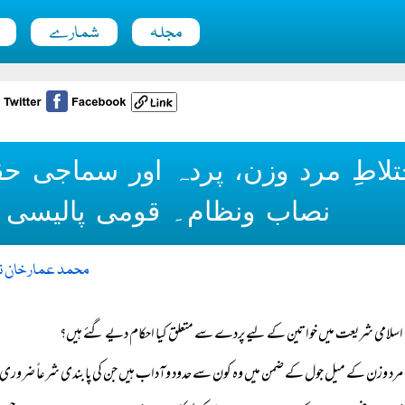
مجلہ
شمارے
تلاطِ مرد وزن، پردہ اور سماجی ح
نصاب ونظام۔ قومی پالیسی
محمد عمار خان ن
اسلامی شریعت میں خواتین کے لیے پردے سے متعلق کیا احکام دیے گئے ہیں؟
مرد وزن کے میل جول کے ضمن میں وہ کون سے حدود وآداب ہیں جن کی پابندی شرعاً ضرور