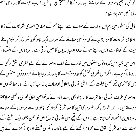
خواتین اجنبی مردوں کے سامنے اپنا چہرہ ننگا کر سکتی ہیں یا نہیں؟ جب عورت کا چہرہ ہی جس
 نہیں ہونا چاہیے؟
ذیل کی سطور میں ہم ان سوالات کے حوالے سے اپنے فہم کے مطابق اسلامی شریعت کے زاوی
اسلامی شریعت کا مزاج یہ ہے کہ وہ کسی معاملے کے صرف ایک پہلو کو مد نظر رکھ کر احکام طے نہ
میت کے لحاظ سے وزن دیتے ہوئے حدود اور پابندیوں کا تعین کرتی ہے۔ مرد وزن کے اختلاط 
اس میں شبہ نہیں کہ دونوں صنفوں میں قدرت نے ایک دوسرے کے لیے فطری کشش رکھی ہے جس
دا ہونا ناگزیر ہے۔ اگر اس فطری کشش کو حدود وآداب کا پابند نہ بنایا جائے اور دونوں صنفوں کے آز
 کا آخری نتیجہ جنسی جبلت کے، اعلیٰ انسانی واخلاقی اوصاف پر غالب آ جانے اور معاشروں اور
دوسری طرف انسانی معاشرت کا یہ پہلو بھی بہت اہم ہے کہ خواتین اپنی فطری وخلقی صلاحیت
 دیتے ہیں۔ اس طرح ناگزیر طور پر خواتین کا معاشرتی کردار کئی پہلوؤں سے مردوں کے مقابلے 
ر مردوں پر انحصار کرنا پڑتا ہے۔ اس کے نتیجے میں انسانی تاریخ میں خواتین بطور ایک طبقے کے عموم
ت سے معاشرتی حقوق سے محروم رکھنے کے لیے باقاعدہ نظری فلسفے اور جواز گھڑے گئے ہی