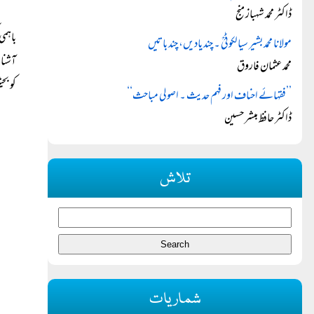
ڈاکٹر محمد شہباز منج
باہمی
مولانا محمد بشیر سیالکوٹیؒ ۔ چند یادیں، چند باتیں
آشنائ
محمد عثمان فاروق
کو بح
’’فقہائے احناف اور فہم حدیث ۔ اصولی مباحث‘‘
ڈاکٹر حافظ مبشر حسین
تلاش
شماریات