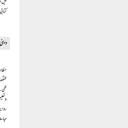
میں ظ
کتابی
دینی
مظاہر
مختلف
تھی۔ 
وتعلی
روایت
حیات 