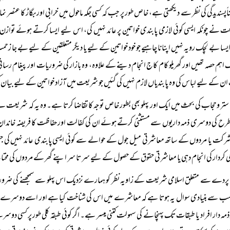
یناًپسندیدگی کی نظر سے دیکھتی ہے، خاص طور پر جب کہ کسی جگہ ماحول میں خرابی اور بگاڑ کا عنص
 نے چونکہ ایسی کوئی لازمی پابندی خواتین پر عائد نہیں کی، اس لیے ایسا کرتے ہوئے توازن او
سا بے لچک رویہ نہیں اپنانا چاہیے جو خود خواتین کے لیے یا دیگر متعلقین کے لیے بے جا زح
ک اہم حصہ تھیں اور گھریلو کام کاج انجام دینے کے علاوہ، وہ بازار کی ضروریات اور پیغام ر
ن کے لیے لباس کی وہ پابندیاں لازم نہیں کی گئیں جو شریعت میں آزاد خواتین کے لیے بیان کی گ
ستر وحجاب کی بحث میں ایک اور پہلو بھی بطور خاص توجہ کا تقاضا کرتا ہے۔ وہ یہ کہ شریعت 
ح کی دوسری ذمہ داریوں سے مستثنیٰ کرتے ہوئے ان کی کفالت اور حفاظت کا فریضہ خاندان 
رکت یا مردوں کے ساتھ معاشرتی میل جول کے حوالے سے کوئی ایسی پابندی عائد نہیں کی جس ک
 کردار کی انجام دہی یا معاشرتی حقوق کے حصول کے لیے سر تا سر اپنے گھر کے مردوں کی محت
پردے سے متعلق اسلامی شریعت کے زاویہ نظر کو ہمارے نزدیک اس پہلو سے سمجھنے کی ضرورت
ب سے بنیادی سوال یہ ہوتا ہے کہ معاشرے میں اس کی شناخت کیا ہے اور اسے دوسرے طبقو
ذمہ دار افراد یا طبقات تک پہنچانے کی سہولت کتنی میسر ہے۔ اگر کوئی طبقہ کلی طور پر کسی دوس