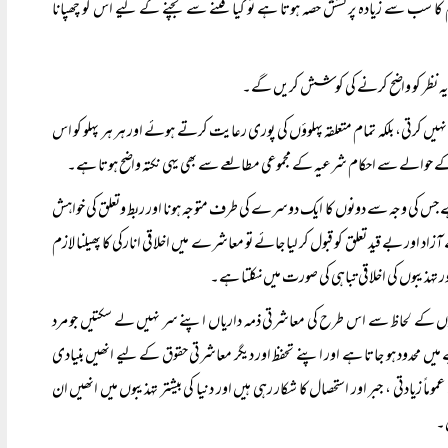
م کا سب سے زیادہ پرکشش حصہ ہوتا ہے تو کیا فتنے سے بچنے کے لیے اس کو چھپانا
ہ نظر کو واضح کرنے کی کوشش کریں گے۔
یں کرتی، بلکہ تمام متعلقہ پہلوؤں کی پوری رعایت کرتے ہوئے اور ہر ہر پہلو کو اس
کے حوالے سے احکام شرعیہ کے مجموعی مطالعے سے بھی یہی نکتہ واضح ہوتا ہے۔
 کی وجہ سے دونوں کا ایک دوسرے کی طرف متوجہ ہونا اور ربط وتعلق کی خواہش
اد اور بے قید تعلق کو قبول کر لیا جائے تو معاشرے میں اخلاقی انارکی کا پھیلنا لازم
 تہذیبوں کی اخلاقی تباہی کی صورت میں نکلتا ہے۔
وں کے لحاظ سے اس طرح کی معاشرتی ذمہ داریاں اپنے سر نہیں لے سکتیں جو مرد
میں محدود ہو جاتا ہے اور اپنے تحفظ اور دیگر معاشرتی حقوق کے لیے انھیں بنیادی
اً زیادتی ، جبر اور استحصال کا شکار رہی ہیں اور دنیا کی بیشتر تہذیبوں میں انھیں ان
ں۔