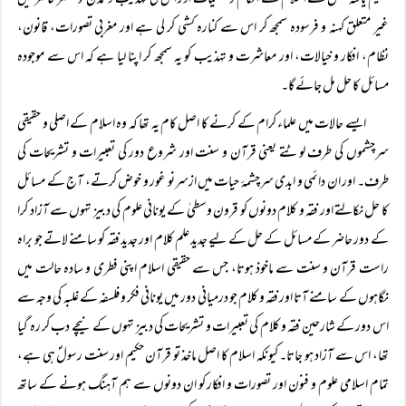
تعلیم یافتہ نسل نے اسلام کے احکام و تعلیمات اور اس کی تہذیب و تمدن کو عصر حاضر میں
غیر متعلق کہنہ و فرسودہ سمجھ کر اس سے کنارہ کشی کر لی ہے اور مغربی تصورات، قانون،
نظام، افکار و خیالات، اور معاشرت و تہذیب کو یہ سمجھ کر اپنا لیا ہے کہ اس سے موجودہ
مسائل کا حل مل جائے گا۔
ایسے حالات میں علماء کرام کے کرنے کا اصل کام یہ تھا کہ وہ اسلام کے اصلی و حقیقی
سرچشموں کی طرف لوٹتے یعنی قرآن و سنت اور شروع دور کی تعبیرات و تشریحات کی
طرف۔ اور ان دائمی و ابدی سرچشمۂ حیات میں ازسرنو غور و خوض کرتے، آج کے مسائل
کا حل نکالتے اور فقہ و کلام دونوں کو قرون وسطیٰ کے یونانی علوم کی دبیز تہوں سے آزاد کرا
کے دور حاضر کے مسائل کے حل کے لیے جدید علم کلام اور جدید فقہ کو سامنے لاتے جو براہ
راست قرآن و سنت سے ماخوذ ہوتا، جس سے حقیقی اسلام اپنی فطری و سادہ حالت میں
نگاہوں کے سامنے آتا اور فقہ و کلام جو درمیانی دور میں یونانی فکر و فلسفہ کے غلبہ کی وجہ سے
اس دور کے شارحین فقہ و کلام کی تعبیرات و تشریحات کی دبیز تہوں کے نیچے دب کر رہ گیا
تھا، اس سے آزاد ہو جاتا۔ کیونکہ اسلام کا اصل ماخذ تو قرآن حکیم اور سنت رسولؐ ہی ہے،
تمام اسلامی علوم و فنون اور تصورات و افکار کو ان دونوں سے ہم آہنگ ہونے کے ساتھ