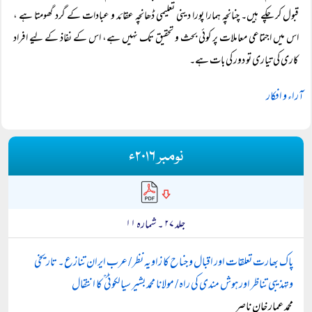
قبول کر چکے ہیں۔ چنانچہ ہمارا پورا دینی تعلیمی ڈھانچہ عقائد و عبادات کے گرد گھومتا ہے ،
اس میں اجتماعی معاملات پر کوئی بحث و تحقیق تک نہیں ہے، اس کے نفاذ کے لیے افراد
کاری کی تیاری تو دور کی بات ہے۔
آراء و افکار
نومبر ۲۰۱۶ء
جلد ۲۷ ۔ شمارہ ۱۱
پاک بھارت تعلقات اور اقبال و جناح کا زاویہ نظر / عرب ایران تنازع۔ تاریخی
وتہذیبی تناظر اور ہوش مندی کی راہ / مولانا محمد بشیر سیالکوٹی ؒ کا انتقال
محمد عمار خان ناصر