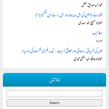
محمد زاہد صدیق مغل
فقہائے تابعین کی اہل حدیث اور اہل رائے میں تقسیم (۲)
مولانا سمیع اللہ سعدی
مکاتیب
ادارہ
طلبہ کی نفسیاتی، روحانی اور اخلاقی تربیت ۔ ایک فکری نشست کی روئیداد
مولانا حافظ عبد الغنی محمدی
تلاش