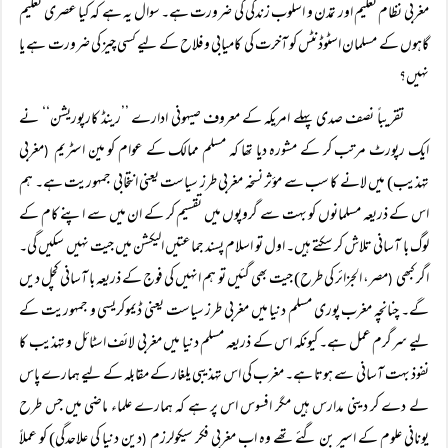
مغربی نظام تعلیم اور تمدن و اسلوب زندگی کی ضرورت ہے۔ سوال یہ ہے کہ کیا عصری تعلیم
گاہوں کے مسلمان اسٹوڈنٹس کو آخرت کی کامیابی و فلاح کے لیے کسی چیز کی ضرورت ہے یا
نہیں؟
تقریباً نصف صدی پہلے امریکہ کے معروف صیہونی ادارے ’’رینڈ کارپوریشن‘‘ نے
ایک رپورٹ مرتب کر کے مشورہ دیا تھا کہ مسلم ممالک کے عوام کو مین اسٹریم
مغربی
(
تہذیب) میں لانے کا سب سے مؤثر نسخہ مغربی طرز سیاست یعنی انتخابی جمہوریت ہے۔ ہم
اس کے ذریعہ مسلمانوں کو بہت سے گروپوں میں تقسیم کر کے ان میں سے اپنے کام کے
لوگ با آسانی تلاش کر سکتے ہیں۔ اول تو اسلام پسند جماعتیں الیکشن میں جیت نہیں سکیں گی۔
اگر کبھی
مصر، الجزائر کی طرح) جیت بھی گئیں تو ہم انہیں کی فوج کے ذریعہ با آسانی کچل دیں
(
گے۔ چنانچہ مغرب پوری مسلم دنیا میں مغربی طرز سیاست یعنی ڈیموکریسی و جمہوریت کے
لیے سرگرم عمل ہے۔ کیونکہ اس کے ذریعہ مسلم دنیا میں مغربی لائف اسٹائل و تہذیب کا
نفوذ بہت آسانی سے ہوتا ہے۔ مغرب کی اس تہذیبی یلغار کے مقابلہ کے لیے ہمارے پاس
لے دے کر دینی مدارس ہیں مگر افسوس اس پر ہے کہ ہمارے علماء ماضی میں جس طرح
یونانی علوم کے اسیر بن گئے تھے وہ اب مغربی فکر سیکولرزم
دین دنیا کی علاحدگی) کو عملاً
(