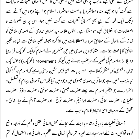
مشرق کے کسی ایسے مذہب پر بھی فٹ نہیں بیٹھتی جس کا تعلق آسمانی تعلیمات و ہدایات
سے کٹ گیا ہو جیسے ہندو معاشرہ یا بدھسٹ معاشرہ۔ اسلام جو اپنے وجود میں آنے سے
ابتک ایک لمحہ کے لیے بھی آسمانی تعلیمات سے کٹ نہیں ہوا، اس پر ان تصورات و
اصطلاحات کا انطباق کیسے ہو سکتا ہے۔ بقول علامہ سید سلمان ندوی کے اسلامی حقائق کو
زمانہ کے ماحول کے مطابق مروجہ اصطلاحات میں ادا کرنا ہمیشہ تعبیر حقائق سے زیادہ تغییر
حقائق کا باعث ہوا ہے۔ مثلاً بیسویں صدی میں جن مفکرین نے اسلام کو ایک تحریک قرار دیا
وہ بلا ارادہ اسلام کی تغییر کے مرتکب ہوئے ہیں کیونکہ
تحریک) کا لفظ ایک
Movement (
تمدن و فکری پس منظر رکھتا ہے۔ اور یہ بات بھی ذہن نشین رہنی چاہیے کہ اسلام ہرگز کوئی
نیا مذہب نہیں ہے جو ساتویں صدی عیسوی میں وجود میں آیا بلکہ اس آسمانی پیغام کا تسلسل و
استمرار ہے جو پیغمبر اسلام سے پہلے حضرت عیسٰیؑ ، حضرت موسٰیؑ ، حضرت داؤدؑ ، حضرت
سلیمانؑ ، حضرت اسحاقؑ ، حضرت ابراہیمؑ ، حضرت نوحؑ ، اور حضرت آدمؑ نے دیا، خالق و
مخلوق کے درمیان اسی ارتباط کا نام مذہب ہے۔
آسمانی تعلیمات یا ربانی رشد و ہدایت کے بجائے محض انسانی عقل و فہم کے ذریعہ وضع
کردہ قوانین و ضابطے اور معیارات خیر و شر عالم انسانی سے ظلم و نا انصافی اور استحصال کو ختم