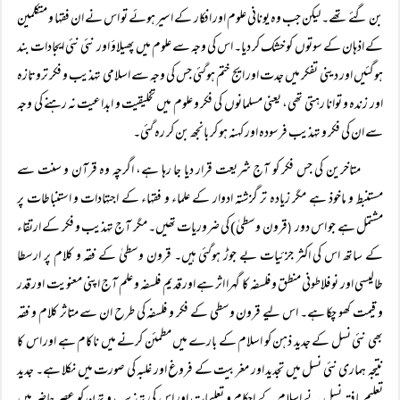
بن گئے تھے۔ لیکن جب وہ یونانی علوم اور افکار کے اسیر ہوئے تو اس نے ان فقہا و متکلمین
کے اذہان کے سوتوں کو خشک کر دیا۔ اس کی وجہ سے علوم میں پھیلاؤ اور نئی نئی ایجادات بند
ہوگئیں اور دینی تفکر میں جدت اور ایج ختم ہوگئی جس کی وجہ سے اسلامی تہذیب و فکر تروتازہ
اور زندہ و توانا رہتی تھی، یعنی مسلمانوں کی فکر و علوم میں تخلیقیت و ابداعیت نہ رہنے کی وجہ
سے ان کی فکر و تہذیب فرسودہ اور کہنہ ہو کر بانجھ بن کر رہ گئی۔
متاخرین کی جس فکر کو آج شریعت قرار دیا جا رہا ہے، اگرچہ وہ قرآن و سنت سے
مستنبط و ماخوذ ہے مگر زیادہ تر گزشتہ ادوار کے علماء و فقہاء کے اجتہادات و استنباطات پر
مشتمل ہے جو اس دور
قرون وسطیٰ) کی ضروریات تھیں۔ مگر آج تہذیب و فکر کے ارتقاء
(
کے ساتھ اس کی اکثر جزئیات بے جوڑ ہوگئی ہیں۔ قرون وسطیٰ کے فقہ و کلام پر ارسطا
طالیسی اور نو فلاطونی منطق و فلسفہ کا گہرا اثر ہے اور قدیم فلسفہ و علم آج اپنی معنویت اور قدر
و قیمت کھو چکا ہے۔ اس لیے قرون وسطی کے فکر و فلسفہ کی طرح ان سے متاثر کلام و فقہ
بھی نئی نسل کے جدید ذہن کو اسلام کے بارے میں مطمئن کرنے میں ناکام ہے اور اس کا
نتیجہ ہماری نئی نسل میں تجدید اور مغربیت کے فروغ اور غلبہ کی صورت میں نکلا ہے۔ جدید