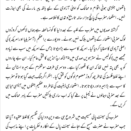
ہاتھوں جکڑی ہوئی اقوام و ممالک کو اپنی آزادی کے لیے ہاتھ پیر مارنے کی بھی اجازت
نہیں۔ استعمار مغرب کی پانچ ہزار سالہ تاریخ و تمدن کا خلاصہ ہے۔
گزشتہ صدیوں میں مغرب کے غلبہ کے بعد دنیا کا کونسا خطہ ہے جہاں لاکھوں کروڑوں
لوگ مغربی استعمار کے ہاتھوں ہلاک نہیں ہوئے۔ دو پورے براعظم
آسٹریلیا اور امریکہ) کی
(
اصلی آبادی کا صفایا کر دیا گیا۔ امریکہ کا سب سے بڑا دیوتا
جس کے امریکہ میں سب سے زیادہ
(
مجسمے ہیں) کولمبس نے سترہویں صدی میں ۳۵ لاکھ ریڈ انڈین کا قتل عام کیا۔ ان بے چاروں
کو یہ بھی پتہ نہیں تھا کہ ان کا قصور کیا ہے۔ دوسری طرف سوشلزم کے ہیرو اسٹالن نے
اپنے غلط فلسفہ کی خاطر چھ کروڑ معصوم لوگوں کو قتل کیا۔ ہٹلر اگر جنگ جیت گیا ہوتا تو مغرب
کا سب سے بڑا ہیرو اور دیوتا ہوتا۔ استعماری ذہنیت کی خاطر دو عظیم جنگوں میں آپسی تباہی
کے بعد مغربی دجالوں نے ٹیبل پر طے کیا کہ اب ساری ہلاکتیں مغرب کے باہر ممالک میں
کریں گے۔
مغرب کی سینٹ پالی مسیحیت میں شروع ہی سے دین و دنیا کی تقسیم کا غلط عقیدہ آیا تھا
جب مغرب نے حضرت مسیح کے بجائے سینٹ پال کے افکار و نظریات پر اپنے مذہب کی