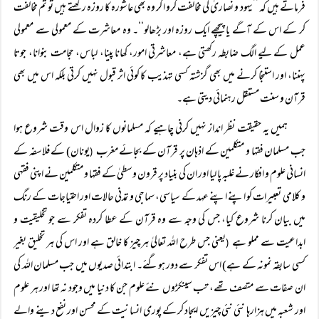
فرماتے ہیں کہ ’’یہود و نصاریٰ کی مخالفت کرو اگر وہ بھی عاشورہ کا روزہ رکھتے ہیں تو تم مخالفت
کر کے اس کے آگے یا پیچھے ایک روزہ اور بڑھالو‘‘۔ وہ معاشرت کے معمولی سے معمولی
عمل کے لیے الگ ضابطہ رکھتی ہے، معاشرتی امور، کھانا پینا، لباس، حجامت بنوانا، جوتا
پہننا، اور استنجا کرنے میں بھی گزشتہ کسی تہذیب کا کوئی اثر قبول نہیں کرتی بلکہ اس میں بھی
قرآن و سنت مستقل رہنمائی دیتی ہے۔
ہمیں یہ حقیقت نظر انداز نہیں کرنی چاہیے کہ مسلمانوں کا زوال اس وقت شروع ہوا
جب مسلمان فقہا و متکلمین کے اذہان پر قرآن کے بجائے مغرب
یونان) کے فلاسفہ کے
(
انسانی علوم و افکار نے غلبہ پا لیا اور ان کی بنیاد پر قرون وسطیٰ کے فقہا و متکلمین نے اپنی فقہی
و کلامی تعبیرات کو اپنے اپنے عہد کے سیاسی، سماجی و تمدنی حالات اور احتیاجات کے رنگ
میں بیان کرنا شروع کیا، جس کی وجہ سے وہ قرآن کے عطا کردہ تفکر سے جو تخلیقیت و
ابداعیت سے مملو ہے
یعنی جس طرح اللہ تعالیٰ ہر چیز کا خالق ہے اور اس کی ہر تخلیق بغیر
(
کسی سابقہ نمونہ کے ہے) اس تفکر سے دور ہوگئے۔ ابتدائی صدیوں میں جب مسلمان اللہ کی
ان صفات سے متصف تھے، تب سینکڑوں نئے علوم جن کا دنیا میں وجود نہ تھا اور ہر علوم
اور شعبہ میں ہزارہا نئی نئی چیزیں ایجاد کر کے پوری انسانیت کے محسن اور نفع دینے والے