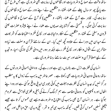
ساتھ وقت کے مصالح و ضروریات اور تقاضوں کی رعایت بھی ضروری ہے جس طرح آج
سے پانچ چھ سو سال پہلے کے علماء فقہاء و متکلمین نے اپنے دور کے مصالح و تقاضوں کی
رعایت کی۔ ظاہر ہے آج کے علماء
فقہاء و متکلمین) کو آج کے مصالح و تقاضوں کی
(
رعایت کرنی ہوگی۔ بدقسمتی سے گزشتہ چند صدیوں سے علماء نے اپنے پیشرو حضرات یعنی
قرون وسطیٰ کے فقہاء و متکلمین کے افکار و خیالات اور نتائج فکر و استنباطات کو شریعت
کے میدان میں دہرانے کے علاوہ کچھ نہیں کیا۔ ان کے سامنے قرآن و سنت سے زیادہ
متاخرین کے اقوال و افکار اور نتائج فکر رہے جبکہ ہر دور میں دینی فکر کی تازگی، احیاء و تجدید
کے لیے اصلاً قرآن و سنت اور سیرت سامنے رہنا ضروری ہے۔
انسان کی فطرت ازل سے یکساں رہی ہے اور رہے گی۔ وہ اپنی جسمانی ضرورتوں کے
ساتھ روحانی و وجدانی ضروریات بھی رکھتا ہے۔ عصر حاضر میں مذہب کے زوال کا یہ مطلب
ہرگز نہیں کہ جدید انسان کی فطرت و جبلت میں کوئی جوہری تبدیلی واقع ہوگئی ہے اور وہ اپنے
افعال اور دلچسپیوں کو روحانی مقاصد سے ہم آہنگ کرنے کی جبلی و فطری خواہش سے محروم
ہوگیا ہے۔ ہر انسان آج بھی مذہب کی احتیاج و ضرورت ویسے ہی محسوس کرتا ہے جیسے
پچھلی نسلیں محسوس کرتی تھیں۔ کیونکہ مذہب ہی خیر و شر، نیکی و بدی، حق و باطل اور صحیح و