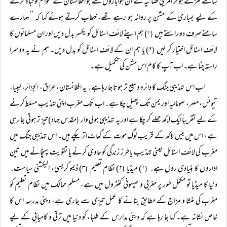
سامنے کھڑے ہو کر امریکی فضائیہ کے ان ہوابازوں سے جو افغانستان کے عوام کو تباہ کرنے
کے لیے بمباری کے مشن پر روانہ ہو رہے تھے، خطاب کرتے ہوئے کہا کہ ’’ہمارے
سامنے صرف دو راستے ہیں
۱) ہم اپنے لائف اسٹائل کو یکسر بدل دیں اور ان مسلمانوں کا
(
لائف اسٹائل اختیار کر لیں
۲) یا ہم ان کے لائف اسٹائل کو بدل دیں۔ ہم نے یہ دوسرا
(
راستہ چنا ہے۔ اب آپ کا کام اس مشن کی تکمیل ہے۔
اب اس تہذیبی جنگ کا دائرہ وسیع تر ہوتا جا رہا ہے۔ یہ افغانستان، عراق، الجزائر، لیبیا،
تیونس، مصر، صومالیہ اور یمن تک پھیل چکا ہے۔ اب تک مغرب اپنی تہذیب مسلط کرنے
کے لیے تقریباً ایک لاکھ حملے کر چکا ہے اور یہ تہذیبی ہولی وار
مقدس جہاد) تیز تر ہوتی جا رہی
(
ہے، اس میں بیس لاکھ کے قریب لوگ موت کے گھاٹ اتر چکے ہیں۔ اس تہذیبی جنگ میں
مغرب کی لائف اسٹائل یعنی تہذیب یا طرز زندگی کو حاوی کرنے یا تقویت پہنچانے میں تین
اداروں کا بنیادی رول ہے۔
۱) میڈیا
۲) نظام تعلیم
۳) ڈیمو کریسی، الیکشنی سیاست۔
(
(
(
دنیا کا میڈیا تو مکمل طور پر مغربی و صیہونی کنٹرول میں ہے، مسلم ممالک میں نظام تعلیم کو
مغرب کی منشا و مزاج کے مطابق بنانے کا عمل تیزی سے جاری ہے، دینی مدرسہ اس کا
خاص نشانہ ہے۔ کہا جا رہا ہے کہ دینی مدارس کے طلباء کو دنیا میں ترقی و کامیابی کے لیے