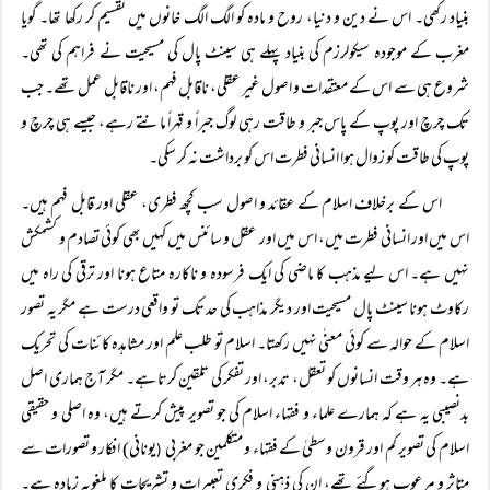
بنیاد رکھی۔ اس نے دین و دنیا، روح و مادہ کو الگ الگ خانوں میں تقسیم کر رکھا تھا۔ گویا
مغرب کے موجودہ سیکولرزم کی بنیاد پہلے ہی سینٹ پال کی مسیحیت نے فراہم کی تھی۔
شروع ہی سے اس کے معتقدات و اصول غیر عقلی، ناقابل فہم، اور ناقابل عمل تھے۔ جب
تک چرچ اور پوپ کے پاس جبر و طاقت رہی لوگ جبراً و قہراً مانتے رہے، جیسے ہی چرچ و
پوپ کی طاقت کو زوال ہوا انسانی فطرت اس کو برداشت نہ کر سکی۔
اس کے برخلاف اسلام کے عقائد و اصول سب کچھ فطری، عقلی اور قابل فہم ہیں۔
اس میں اور انسانی فطرت میں، اس میں اور عقل و سائنس میں کہیں بھی کوئی تصادم و کشمکش
نہیں ہے۔ اس لیے مذہب کا ماضی کی ایک فرسودہ و ناکارہ متاع ہونا اور ترقی کی راہ میں
رکاوٹ ہونا سینٹ پال مسیحیت اور دیگر مذاہب کی حد تک تو واقعی درست ہے مگر یہ تصور
اسلام کے حوالہ سے کوئی معنٰی نہیں رکھتا۔ اسلام تو طلب علم اور مشاہدہ کائنات کی تحریک
ہے۔ وہ ہر وقت انسانوں کو تعقل، تدبر، اور تفکر کی تلقین کرتا ہے۔ مگر آج ہماری اصل
بدنصیبی یہ ہے کہ ہمارے علماء و فقہاء اسلام کی جو تصویر پیش کرتے ہیں، وہ اصلی و حقیقی
اسلام کی تصویر کم اور قرون وسطیٰ کے فقہاء و متکلمین جو مغربی
یونانی) افکار و تصورات سے
(
متاثر و مرعوب ہوگئے تھے، ان کی ذہنی و فکری تعبیرات و تشریحات کا ملغوبہ زیادہ ہے۔