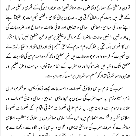
قرون وسطیٰ کے مصالح و تقاضوں سے متاثر تعبیرات موجودہ زندگی کے فکری و عملی مسائل
کے حل میں بہت کم رہنمائی کرتی ہیں۔ صدیوں پرانی کلامی و فقہی تعبیرات جو حقیقتاً اپنے
اپنے دور کی سیاسی، معاشی، سماجی و تہذیبی اور تمدنی حالات و مصالح اور ضروریات کی
پیداوار تھیں، انہیں حالات حاضرہ کے مسائل و چیلنجز پر من و عن منطبق نہیں کیا جا سکتا۔
اس کا افسوس ناک نتیجہ یہ نکلا کہ عالم اسلام کے اعلیٰ تعلیم یافتہ اور ذی اقتدار و اختیار طبقہ نے
ان تعبیرت کو فرسودہ اور موجودہ حالات میں غیر منطبق دیکھ کر وہ اسلام ہی کی افادیت کے
متعلق شک و شبہ میں مبتلا ہوگیا اور وہ مغرب کے نظام و قانون، سیاست و طرز تعلیم اور
تہذیبی و معاشرتی اقدار کو مسلم معاشروں پر مسلط کرتا جا رہا ہے۔
مغرب کی تمام سیاسی و قانونی تصورات و اصطلاحات جیسے ڈیموکریسی، سوشلزم، لبرل
ازم، سیکولرزم، یہ سب مغرب کی صدیوں پر محیط مذہبی، تہذیبی، سماجی و تمدنی تصورات اور
عقائد و رسوم سے وابستہ ہیں۔ یہ تمام مغربی تصورات مشرقی اقوام کے تصورات خصوصاً
اسلامی نظریہ و فکر سے متصادم ہیں، ان کے اسلامی معاشروں پر اطلاق کا مطلب اسلامی
معاشرے کو صرف مغرب کی تاریخی تہذیبی و فکری و سیاسی زاویہ نگاہ سے دیکھنا ہے جو