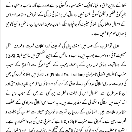
غلط کے مابین فرق و امتیاز کا ایک مستند معیار و کسوٹی رہا ہے اور رہے گا۔ مذہب و عقیدہ کے
بغیر کوئی قطعی و یقینی کسوٹی ایسی نہیں رہ جاتی جس پر انسانی زندگی کے اغراض و مقاصد اور اس
کے اعمال و افعال کی اخلاقی حیثیت کو جانچا جا سکے، اور یہ وظیفہ اور میدان سائنس و ٹیکنالوجی
یا سماجی علوم کا نہیں ہے۔
اول تو مغرب کے حصہ میں سینٹ پال کی تحریف کردہ خلاف فطرت و خلاف عقل
مسیحیت آئی، دوسرے یورپ میں مذہب و سائنس کے مابین کشمکش میں مذہبی طبقہ
چرچ)
(
کے ناعاقبت اندیش غلط رویہ کے باعث مذہب کے عملی زندگی سے اخراج کے سبب
مغرب کا انسان اخلاقی نامرادی
اور انارکی میں مبتلا ہو کر رہ گیا جس
(Ethical Frustration)
کی وجہ سے ساری اخلاقی حدود کو بالائے طاق رکھ کر ہر کمزور و ناتواں اقوام پر غلبہ و بالادستی اور
ان کا ہر طرح سے استحصال اس کی جبلت و فطرت بن گئی ہے جس کے سبب دنیائے
انسانیت میں سفاکی و سنگدلی کے مظاہرے ہیں۔ یہ سب اسی اخلاقی نامرادی کے مختلف
مظاہر و علامات ہیں۔ انسانوں کے درمیان نفرت و خونریزی ہمیشہ سے مغرب کی جبلت و
فطرت رہی ہے۔ گہرائی سے مغرب کا جائزہ بتاتا ہے کہ مغربی تمدن کی بنیاد استعمار پر ہے۔
استعمار کا مطلب ہے کمزور لوگوں کو اپنی طاقت کے شکنجے میں جکڑے رکھنا۔ اور استعمار کے