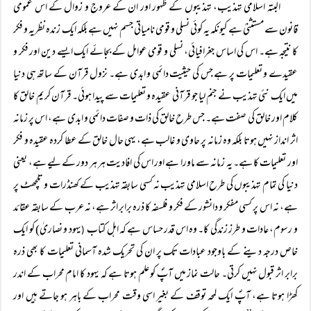
البتہ اسلامی تہذیب، تہذیبوں کے ظہور اور ان کے عروج و زوال کے اس عمومی
قانون سے مستثنیٰ ہے کیونکہ یہ کوئی نسلی و قومی نامیاتی جسم نہیں ہے بلکہ ایک زندہ نظریہ و فکر
کا نتیجہ ہے۔ اس کی اساس جغرافیائی، نسلی و قومی عوامل کے بجائے ایک ایسے دین اور فکر و
عقیدے و تعلیمات پر ہے جس کی حیثیت دائمی و ابدی ہے۔ نزول قرآن کے ساتھ ہی دنیا
میں ایک نئی تہذیب نے جنم لیا جو قرآنی عقیدہ و تعلیمات سے پیدا ہوئی۔ قرآن کریم خالق کا
کلام اور خالق کی صفت ہے۔ جس طرح خالق کی ذات و صفات دائمی و ابدی ہے، اس پر زمانہ
اثر انداز نہیں ہوتا بلکہ وہ زمانہ پر حاوی و غالب ہے، یہی حال خالق کے عطا کردہ عقیدہ و فکر
اور تعلیمات کا ہے۔ یہ زمانہ سے ماورا ہے اور اس کی افادیت ہر ہر دور کے لیے ہے، یعنی
دنیا کی تمام تہذیبوں کی طرح اسلامی تہذیب نہ کسی سابقہ تہذیب کے کھنڈرات و تلچھٹ پر
ہے، نہ اس پر کسی مفکر و دانشور کے فکر و فلسفہ کا ذرہ برابر اثر ہے، نہ عرب کے سابقہ عقائد
و رسوم، عادات و طرز زندگی کا۔ وہ اس قدر حساس ہے کہ اہل کتاب
یہود و نصاریٰ) کو ایک
(
خاص درجہ دینے کے باوجود عبادات تک پر ان کی تحریک شدہ آسمانی تعلیمات کا بھی ذرہ
برابر اثر قبول نہیں کرتی۔ حالت نماز میں آپؐ کو علم ہوتا ہے کہ یہود کا امام محراب کے اندر
کھڑا ہوتا ہے، آپؐ ایک لمحہ توقف کے بغیر اسی وقت محراب کے باہر ہو جاتے ہیں اور