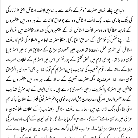
دنیا میں پہلے انسان حضرت آدمؑ کے وقت سے یہ تہذیبی لائف اسٹائل یعنی طرز زندگی
کی جنگ جاری ہے۔ ایک لائف اسٹائل وہ ہے جو خالق کائنات نے ہر دور میں پیغمبروں
کے ذریعہ عطا کیا اور دوسرا لائف اسٹائل اللہ کے پیغمبروں کی ضد اور مخالفت میں انسانوں
نے اپنے نفس کی خواہش کے مطابق اختیار کیا۔ مثلاً حضرت لوط علیہ السلام کی قوم کا لائف
اسٹائل غیر فطری عمل
تھا اور یہ عین جمہوری مزاج کے مطابق ان کا مین اسٹریم یا
(Gay)
قومی دھارا تھا۔ پوری قوم میں محض گنتی کے چند نفوس اس مین اسٹریم کے خلاف حضرت
لوط کے ساتھ تھے۔ قوم شعیب کی تہذیب یا مین اسٹریم کم تولنا تھا، یہ بھی جمہوری یا اکثریتی
قومی دھارا تھا، صرف چند لوگ حضرت شعیبؑ کے ساتھ تھے۔ ہر دور میں پیغمبروں کے
مخالفین مین اسٹریم یا اکثریت
عین جمہوری) رہے ہیں۔ نائن الیون کے بعد مغربی تہذیب
(
کے دو علمبرداروں امریکی صدر جارج بش اور برطانوی پرائم منسٹر ٹونی بلیئر نے اعلان کیا کہ ہم
اپنی بقاء کی جنگ لڑ رہے ہیں، ہمارے لائف اسٹائل
تہذیب) کے خلاف افغانستان و
(
عراق میں جو بھی سامنے آئے گا، اسے تباہ کر دیا جائے گا۔ نائن الیون کے ایک ماہ بعد امریکی
وزیردفاع رونالڈ رمز فیلڈ نے دو ارب ڈالر کی لاگت سے تیار شدہ
بمبار طیارے کے
B52