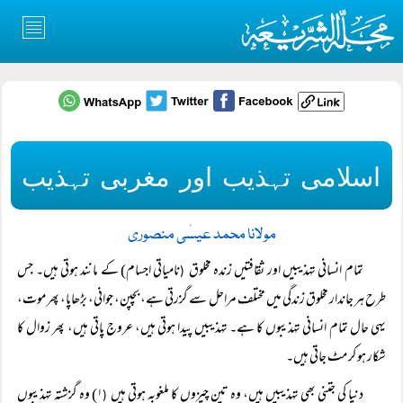
اسلامی تہذیب اور مغربی تہذیب
مولانا محمد عیسٰی منصوری
تمام انسانی تہذیبیں اور ثقافتیں زندہ مخلوق
نامیاتی اجسام) کے مانند ہوتی ہیں۔ جس
(
طرح ہر جاندار مخلوق زندگی میں مختلف مراحل سے گزرتی ہے، بچپن، جوانی، بڑھاپا، پھر موت،
یہی حال تمام انسانی تہذیبوں کا ہے۔ تہذیبیں پیدا ہوتی ہیں، عروج پاتی ہیں، پھر زوال کا
شکار ہو کر مٹ جاتی ہیں۔
دنیا کی جتنی بھی تہذیبیں ہیں، وہ تین چیزوں کا ملغوبہ ہوتی ہیں
۱) وہ گزشتہ تہذیبوں
(