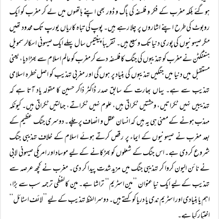
ہوگئے بلکہ مغرب کے فکر و فلسفہ کی باگ و ڈور بھی اپنے ہاتھوں میں لے کر مغرب کو ایک
روبوٹ کی طرح اپنے اشاروں پر چلا رہے ہیں۔ پوپ کی تباہ کاریاں یورپ تک محدود تھیں
مگر صیہونیوں کی پوری دنیا تک وسیع ہیں۔ تقریباً پینتیس سال پہلے ایک صیہونی اسکالر سمویل
ہنٹنگٹن نے مغرب کو تہذیبوں کی جنگ کا فلسفہ دے کر مغرب کو عالم اسلام سے بھڑا دیا، یعنی
مستقبل میں دنیا میں جنگیں تہذیبوں کی بنیاد پر ہوں گی اور مغربی تہذیب کو اصل خطرہ اسلامی
تہذیب سے ہے۔ یہاں بھارت کے سابق صدر ڈاکٹر ذاکر حسین کا مقولہ یاد آتا ہے کہ
تہذیبیں نہیں ٹکراتیں، وحشتیں ٹکراتی ہیں، علوم نہیں ٹکراتے، جہالتیں ٹکراتی ہیں۔ کیونکہ
مہذب ہونے کے معنی ہی یہ ہیں کہ انسان عقل و انصاف پر چلے۔ دوسری جنگ عظیم کے
بعد مغرب نے صیہونیوں کے ایماء پر رقص کرتے ہوئے اسلام کے خلاف تہذیبی جنگ
شروع کر دی ہے۔ اس جنگ کے شعلوں کو بھڑکانے کے لیے موساد اور امریکی صیہونی لابی
نے نائن الیون کروا کر تہذیبی جنگ میں مزید شدت پیدا کر دی۔ مغرب نے کچھ عرصہ سے
تہذیب کے لیے ایک نیا عنوان ’’مین اسٹریم‘‘ تراشا ہے۔ مین کا لفظی ترجمہ سب سے بڑا،
اہم یا بنیادی اور اسٹریم ندی یا دریا کو کہتے ہیں۔ دوسرا لفظ تہذیب کے لیے ’’لائف اسٹائل‘‘
اختیار کیا ہے۔