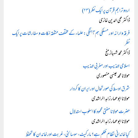
اردو تراجم قرآن پر ایک نظر (۲۴)
ڈاکٹر محی الدین غازی
فرقہ وارانہ اور مسلکی ہم آہنگی: علماء کے مختلف متفقہ نکات و سفارشات پر ایک
نظر
ڈاکٹر محمد شہباز منج
اسلامی تہذیب اور مغربی تہذیب
مولانا محمد عیسٰی منصوری
شرق اوسط کی صورتحال اور ایران کا کردار
مولانا ابوعمار زاہد الراشدی
حضرت مولانا مفتی محمود کا اسلوبِ استدلال
مولانا ابوعمار زاہد الراشدی
کیا خاندانی نظام ظلم ہے؟ مارکیٹ، سوسائٹی، غربت اور خاندان کا تحفظ