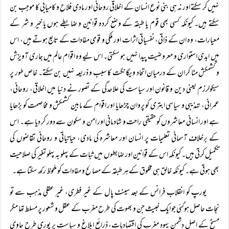
نہیں کر سکتے اور نہ ہی بنی نوع انسان کے اخلاقی روحانی اور مادی فلاح و کامیابی کا موجب بن
سکتے ہیں۔ کیونکہ کسی بھی قوم یا طبقہ کے وضع کردہ قوانین و ضابطے ہوں یا خیر و شر کے
معیارات، وہ ان کے ذاتی، نفسیاتی اثرات اور ملکی و قومی مفادات کے تابع ہوتے ہیں، اس
میں ابدی استواری و معروضیت پیدا نہیں ہو سکتی۔ اس لیے وہ اقوام عالم میں جاری آویزش
و کشمکش مٹا کر ان کے درمیان اتحاد و یگانگت کا سبب و ذریعہ نہیں بن سکتے۔ خاص طور پر
سیکولرزم یعنی دین و قانون اور سیاست کی علاحدگی کے تصور نے دنیا میں اخلاقی، روحانی،
عمرانی، تہذیبی و سیاسی ابتری کو پروان چڑھایا اور اقوام کے مابین کشمکش و مخاصمت کو بڑھایا
ہے اور انسانی معاشروں کو حقیقی راحت و شادمانی اور امن و سکون سے دور کر دیا ہے۔ اس
کے برخلاف آسمانی تعلیمات پر انسان اور معاشرہ کی مادی، حیاتیاتی و روحانی تقاضوں کی
تکمیل کرتی ہیں۔ کیونکہ اس کے قوانین اور ضابطوں میں ثبات کے پہلو بہ پہلو تغیر کی صلاحیت
بھی ہوتی ہے۔ کیونکہ خالق ہی مخلوق کے ہر طبقہ کے مصالح و مفادات کو ملحوظ رکھ سکتا ہے۔
یورپ کو انقلاب فرانس کے بعد سینٹ پال کے غیر فطری، غیر عقلی مذہب سے تو
نجات حاصل ہوگئی جو ایک خبیث جن و بھوت کی طرح مغرب کے عقل و شعور پر مسلط تھا مگر
مسیحؑ کے اصل دشمن یہود مغرب کی اقتصادیات، ذرائع ابلاغ و سیاست پر پوری طرح حاوی