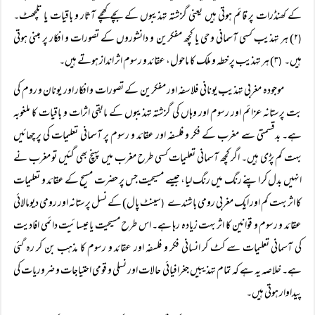
کے کھنڈرات پر قائم ہوتی ہیں یعنی گزشتہ تہذیبوں کے بچے کھچے آثار و باقیات یا تلچھٹ۔
۲) ہر تہذیب کسی آسمانی وحی یا کچھ مفکرین و دانشوروں کے تصورات و افکار پر مبنی ہوتی
(
ہیں۔
۳) ہر تہذیب پر خطہ و ملک کا ماحول، عقائد و رسوم اثر انداز ہوتے ہیں۔
(
موجودہ مغربی تہذیب یونانی فلاسفہ اور مفکرین کے تصورات و افکار اور یونان و روم کی
بت پرستانہ عزائم اور رسوم اور وہاں کی گزشتہ تہذیبوں کے مابقی اثرات و باقیات کا ملغوبہ
ہے۔ بدقسمتی سے مغرب کے فکر و فلسفہ اور عقائد و رسوم پر آسمانی تعلیمات کی پرچھائیں
بہت کم پڑی ہیں۔ اگر کچھ آسمانی تعلیمات کسی طرح مغرب میں پہنچ بھی گئیں تو مغرب نے
انہیں بدل کر اپنے رنگ میں رنگ لیا، جیسے مسیحیت جس پر حضرت مسیح کے عقائد و تعلیمات
کا اثر بہت کم اور ایک مغربی رومی باشندے
سینٹ پال) کے نسل پرستانہ اور رومی دیومالائی
(
عقائد و رسوم و قوانین کا اثر بہت زیادہ رہا ہے۔ اس طرح مسیحیت یا عیسائیت دائمی افادیت
کی آسمانی تعلیمات سے کٹ کر انسانی فکر و فلسفہ اور عقائد و رسوم کا مذہب بن کر رہ گئی
ہے۔ خلاصہ یہ ہے کہ تمام تہذیبیں جغرافیائی حالات اور نسلی و قومی احتیاجات و ضروریات کی
پیداوار ہوتی ہیں۔