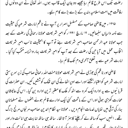
رحلت تک اس طرح قائم رہا جیسے دو جان ایک قالب ہوں۔ اللہ تعالیٰ نے ان دونوں کی
رفاقت میں امت اسلامیہ ہندیہ کے بڑے بڑے کا م لیے۔
۱۹۶۵ء میں قاضی صاحب کے مسلسل اصرار پر آپ نے ناظم امارت شرعیہ کی حیثیت
سے ذمہ داریاں سنبھالیں۔ ۱۹ مارچ ۱۹۹۱ء کو امیر شریعت مولانا رحمانی کی رحلت کے بعد
جب مولانا عبد الرحمن صاحب امیر شریعت بنے تو آپ کا بحیثیت نائب امیر شریعت
انتخاب عمل میں آیا جن کی رحلت کے بعد آپ کو امیر شریعت بہار و اڑیسہ منتخب کیا گیا ۔
امارت شرعیہ سے یہ تعلق آخری دم تک قائم رہا ۔
قاضی اور ناظم کی جوڑی نے امیر شریعت مولانا منت اللہ رحمانی صاحب کی زیر سرپرستی
امارت شرعیہ کو اعتبار بخشنے اور اسے اوپر اٹھانے کی ان تھک کوششیں کیں۔ ان حضرات کی
قربانیوں سے یہ ادارہ ایک کمرہ سے اٹھ کر ملک کا معتبر ترین ادارہ بن گیا۔ اس کی عالیشان
عمارت کھڑی ہوئی اور اس کے ماتحت کئی ایک ادارے قائم ہوئے جنھوں نے مسلمانان
بہار کی ترقی میں نمایاں خدمات انجام دیں ۔ مولانا سید نظام الدین صاحب مرنجاں مرنج بزرگ
تھے۔ انہیں سب کو ساتھ لے کر چلنے کا ہنر آتا تھا۔ ساتھ ہی ساتھ نہایت ہی امانت دار اور