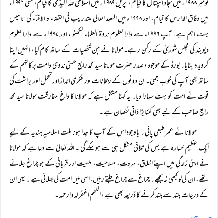
نومبر ۱۹۸۸ء میں سجاد اسپتال کا قیام، اپریل ۱۹۸۹ء میں اسلامی فقہ اکیڈمی کا قیام، مئی ۱۹۹۶ء
میں وفاق المدارس کا قیام، اور ۱۹۹۸ء میں المعہد العالی للتدریب فی القضاء و الافتاء کی تاسیس
بہت اہم ہے۔آپ ۱۹۹۶ء سے دارا لعلوم ندوۃ العلماء لکھنو ، اور ۱۹۹۷ء سے دارا لعلوم
دیوبند کی مجلس شوریٰ کے رکن رہے۔ مولانا نے جن شخصیات کے ساتھ کام کیا، انہیں اپنا
گرویدہ بنایا۔ بورڈ کے موجود ہ صدر حضرت مولانا سید محمد رابع حسنی ندوی دامت برکاتہم کے
ساتھ بھی آپ کی خوب جمی۔ ان دونوں کے رجحانات اور فکری انداز اور تحمل اور براشت کی
قوت نے امت کو بہت سہارا دیا۔ یہ کہنا مشکل ہے کہ مولانا کا داغ مفارقت مولانا سید محمد
رابع صاحب کے لیے بھی کتنا بڑا ذاتی نقصان ہے ۔
مولانا نے عمر طبعی پائی ۔ باوجود اس کے آپ کا جدا ہونا ملت اسلامیہ ہندیہ کے لیے
ایک عظیم خسارہ ہے جس کی تلافی مشکل ہی سے ہوسکے گی ۔ اللہ تعالیٰ سے دعا ہے کہ مولانا
نے اپنی زندگی میں اپنے اخلاق، مروت، صلاحیت، للہیت اور قربانی کے جو چراغ جلائے
تھے، ان کی لو کبھی نہ بجھے۔ چراغ سے چراغ جلتے رہیں، اسی میں امت کی بھلائی ہے ۔ یہی ان
کے درجات بلند سے بلند کرنے کا ذریعہ بھی ہے ، اللھم اغفرلہ وارحمہ۔