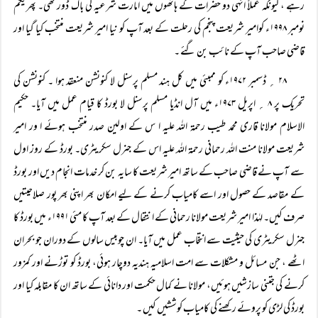
رہے ، کیونکہ عملاً انہی دو حضرات کے ہاتھوں میں امارت شرعیہ کی باگ ڈور تھی۔ پھریکم
نومبر ۱۹۹۸ء کوامیر شریعت پنجم کی رحلت کے بعد آپ کو نیا امیر شریعت منتخب کیا گیا اور
قاضی صاحب آپ کے نائب بن گئے ۔
۲۸ ؍ ڈسمبر ۱۹۷۲ء کو ممبئی میں کل ہند مسلم پرسنل لا کنونشن منعقد ہوا ۔ کنونشن کی
تحریک پر ۸ ؍ اپریل ۱۹۷۳ء میں آل انڈیا مسلم پرسنل لا بورڈ کا قیام عمل میں آیا۔ حکیم
الاسلام مولانا قاری محمد طیب رحمۃ اللہ علیہ ا س کے اولین صدر منتخب ہوئے ا ور امیر
شریعت مولانا منت اللہ رحمانی رحمۃ اللہ علیہ اس کے جنرل سکریٹری۔ بورڈ کے روز اول
سے آپ نے قاضی صاحب کے ساتھ امیر شریعت کا سایہ بن کر خدمات انجام دیں اور بورڈ
کے مقاصد کے حصول اور اسے کامیاب کرنے کے لیے امکان بھر اپنی بھر پور صلاحیتیں
صرف کیں۔ لہٰذا امیر شریعت مولانا رحمانی کے انتقال کے بعد آپ کا مئی ۱۹۹۱ء میں بورڈ کا
جنرل سکریٹری کی حیثیت سے انتخاب عمل میں آیا۔ ان چوبیس سالوں کے دوران جو بحران
اٹھے ، جن مسائل و مشکلات سے امت اسلامیہ ہندیہ دوچار ہوئی، بورڈ کو توڑنے اور کمزور
کرنے کی جتنی سازشیں ہوئیں، مولانا نے کمال حکمت اور دانائی کے ساتھ ان کا مقابلہ کیا اور
بورڈ کی لڑی کو پروئے رکھنے کی کامیاب کوششیں کیں ۔