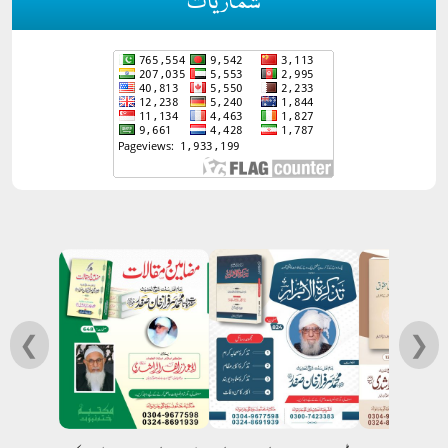
شماریات
❮
❯