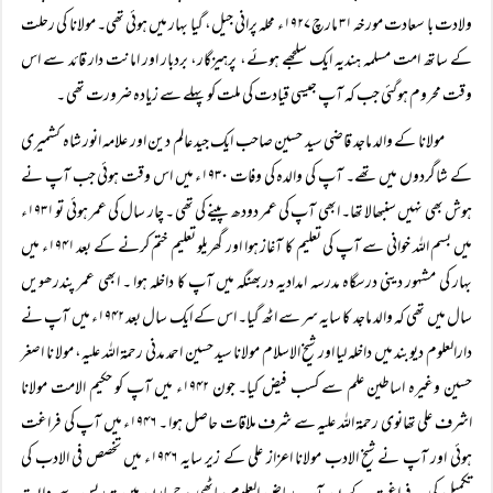
ولادت با سعادت مورخہ ۳۱ مارچ ۱۹۲۷ء محلہ پرانی جیل، گیا بہار میں ہوئی تھی۔ مولانا کی رحلت
کے ساتھ امت مسلمہ ہندیہ ایک سلجھے ہوئے، پرہیزگار، بردبار اور امانت دار قائد سے اس
وقت محروم ہوگئی جب کہ آپ جیسی قیادت کی ملت کو پہلے سے زیادہ ضرورت تھی ۔
مولانا کے والد ماجد قاضی سید حسین صاحب ایک جید عالم دین اور علامہ انور شاہ کشمیری
کے شاگردوں میں تھے۔ آپ کی والدہ کی وفات ۱۹۳۰ء میں اس وقت ہوئی جب آپ نے
ہوش بھی نہیں سنبھالا تھا۔ ابھی آپ کی عمر دودھ پینے کی تھی ۔ چار سال کی عمر ہوئی تو ۱۹۳۱ء
میں بسم اللہ خوانی سے آپ کی تعلیم کا آغاز ہوا اور گھریلو تعلیم ختم کرنے کے بعد ۱۹۴۱ء میں
بہار کی مشہور دینی درسگاہ مدرسہ امدادیہ دربھنگہ میں آپ کا داخلہ ہوا ۔ ابھی عمر پندرھویں
سال میں تھی کہ والد ماجد کا سایہ سر سے اٹھ گیا۔ اس کے ایک سال بعد ۱۹۴۲ء میں آپ نے
دارالعلوم دیوبند میں داخلہ لیا اور شیخ الاسلام مولانا سید حسین احمد مدنی رحمۃ اللہ علیہ، مولا نا اصغر
حسین وغیرہ اساطین علم سے کسب فیض کیا۔ جون ۱۹۴۲ء میں آپ کو حکیم الامت مولانا
اشرف علی تھانوی رحمۃ اللہ علیہ سے شرف ملاقات حاصل ہوا ۔ ۱۹۴۶ء میں آپ کی فراغت
ہوئی اور آپ نے شیخ الادب مولانا اعزاز علی کے زیر سایہ ۱۹۴۶ء میں تخصص فی الادب کی