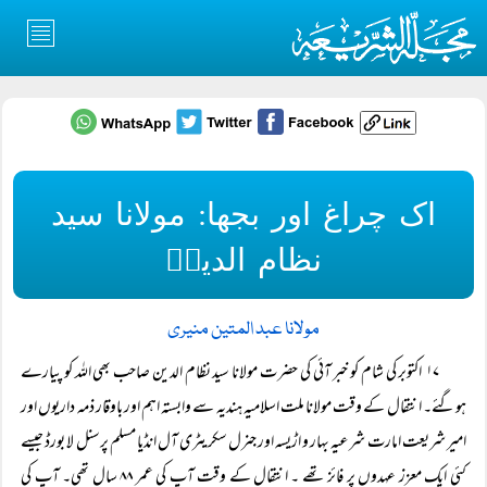
اک چراغ اور بجھا: مولانا سید
نظام الدینؒ
مولانا عبد المتین منیری
۱۷ اکتوبر کی شام کو خبر آئی کی حضر ت مولانا سید نظام الدین صاحب بھی اللہ کو پیارے
ہوگئے۔ انتقال کے وقت مولانا ملت اسلامیہ ہندیہ سے وابستہ اہم اور باوقار ذمہ داریوں اور
امیر شریعت امارت شرعیہ بہار و اڑیسہ اور جنرل سکریٹری آل انڈیا مسلم پرسنل لا بورڈ جیسے
کئی ایک معزز عہدوں پر فائز تھے ۔ انتقال کے وقت آپ کی عمر ۸۸ سال تھی۔ آپ کی