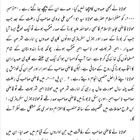
مولانا نے کبھی عہدوں کا پیچھا نہیں کیا، عہدے ان کے پیچھے بھاگتے رہے ۔ ۳۱ ڈسمبر
۲۰۰۰ء کو مفکراسلام حضرت مولانا سید ابو الحسن علی ندوی صاحب کی رحلت کے بعد جب
مولانا قاضی مجاہد الاسلام قاسمی رحمۃ اللہ علیہ بورڈ کے صدر منتخب ہوئے تو ایک موقع ایسا آیا
جب کہ بورڈ کے صدر اور جنرل سکریٹری دونوں کلیدی عہدوں پر امارت شرعیہ کے
عہدیدار ، امیر شریعت اور نائب امیر منتخب ہوئے۔ چونکہ بورڈ ہندوستان کے تمام
مسلمانوں کی نمائندگی کرتا ہے ، لہٰذا آپ کو احساس ہوا کہ ایک ہی حلقے سے کلیدی عہدیداران
کا انتخاب بورڈ کی روح کے منافی ہے، لیکن قاضی صاحب کے اصرار اور ممبران کی خواہش پر
مولانا اپنے فرائض منصبی انجام دیتے رہے۔ ۴ ؍ اپریل ۲۰۰۲ء میں قاضی صاحب کی رحلت
تک چند سال صورت حال یہ رہی کہ امارت شرعیہ میں مولانا امیر شریعت تھے تو قاضی
صاحب نائب امیر، اور پرسنل لا بورڈ میں قاضی صاحب صدر تھے تو مولانا جنرل سکریٹری۔ ا
س طرح معاملات میں شخصیت کے ساتھ منصب کا احترام دوسری جگہ مشکل سے نظر آئے
گا۔
مولانا نے قاضی صاحب کے رفاقت میں جن اداروں کے قیام میں حصہ لیا، ان میں