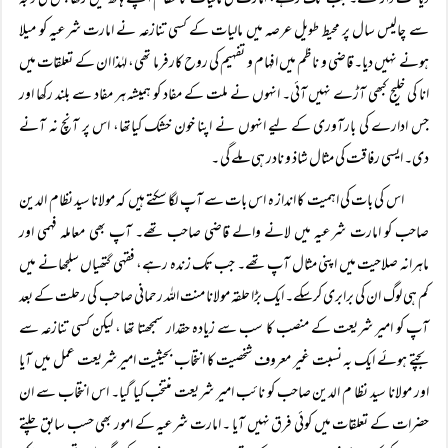
دیانت دار تھے۔ جب تک رہے، امارت کی مالیات کا نظام اپنے ہاتھ میں رکھا جس کی وجہ
سے چالیس سال پر محیط طویل عرصہ میں مالیات کے کسی تنازعہ نے امارت شرعیہ کو میلا
ہونے نہیں دیا۔ قاضی و ناظم میں افہام و تفہیم کی روح کارفرما تھی، لہٰذا ان کے تعلقات میں
انا کی خلیج کبھی آڑے نہیں آئی۔ انہوں نے ملت کے مفاد کو ہمیشہ ہر مفاد سے بلند رکھا اور
جس ادارے کی بارآوری کے لیے انہوں نے اپنا خون خشک کیاتھا، اس پر آنچ نہ آنے
دی۔ ایسی رفاقت کی مثال شاذ و نادر ہی ملے گی ۔
اس کی بات کی اہمیت کا انداز ہ اس بات سے آپ لگا سکتے ہیں کہ مولانا سید نظام الدین
صاحب کو امارت شرعیہ میں لانے والے قاضی صاحب تھے۔ آپ بھی معاملہ فہمی اور
ماہرانہ صلاحیت میں اپنی مثال آپ تھے۔ جب تک زندہ رہے، فقہی گتھیاں سلجھانے میں
کم ہی لوگ ان کی برابری کرسکے۔ ایک بڑا حلقہ مولانا منت اللہ رحمانی صاحب کی رحلت کے بعد
آپ کو امیر شریعت کے منصب کا سب سے زیادہ حقدار سمجھتا تھا ، لیکن کسی تنازعہ سے
بچتے ہوئے ایک بہ نسبت غیر معروف شخصیت کا انتخاب بحیثیت امیر شریعت عمل میں آیا
اور مولانا سید نظا م الدین صاحب کو نائب امیر شریعت منتخب کیا گیا۔ اس انتخاب سے ان
حضرات کے تعلقات میں کوئی فرق نہیں آیا ۔ امارت شرعیہ کے امور بھی حسب سابق چلتے