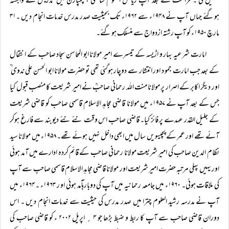
تکمیل کی ۔ فراغت کے بعد آپ ریاض العلوم ساٹھی ، چمپارن میں تدریس سے وابستہ
ہوگئے جہاں آپ نے ۱۹۴۸ء سے ۱۹۶۲ء تک بحیثیت صدر مدرس خدمات انجام دیں ۔۳۱
مارچ ۱۹۵۰ء کو آپ رشتہ ازدواج سے منسلک ہوگئے۔
امارت شرعیہ بہار و اڑیسہ کے تیسرے امیر مولانا ابو المحاسن سجاد صاحب کے انتقال
کے بعد جب امارت جمو د اور انتشار سے دوچار ہوگئی تھی تو حضرت مولانا ابو الحسن علی ندوی ؒ
اور دیگر اکابر کے اصرار پر مولانا منت اللہ رحمانی صاحبؒ نے امیر شریعت کا منصب قبول کیا
جس کے بعد آپ نے ۱۹۵۷ء میں مولانا قاضی مجاہد الاسلام قاسمی صاحب کو قاضی شریعت
کے جلیل القدر عہدے پر فائز کیا۔ قاضی صاحب اس وقت نئے نئے دیوبند سے فارغ ہوکر
آئے تھے اور عمر کے پچیسویں سال میں ابھی داخل نہیں ہوئے تھے۔ ۱۹۵۸ء میں مولانا سید
نظام الدین صاحب کی امیر شریعت مولانا رحمانی صاحب کے قائم کردہ ادارے میں آمد ہوئی
اور یہیں پہلی مرتبہ حضرت امیر شریعت اور مولانا قاضی مجاہد الاسلام قاسمی صاحب سے آپ
کی ملاقات ہوئی۔ ۱۹۶۰ء میں جامعہ رحمانیہ میں آپ کی دوبارہآمد ہوئی او ر ۱۹۶۳ء ۔ ۱۹۶۴ء میں
آپ نے مدرسہ رشید العلوم چترا میں صدر مدرس کی حیثیت سے خدمات انجام دیں ۔ اس
دوران قاضی صاحب سے آپ کا ربط و ضبط بڑھا جو ۴ ؍ اپریل ۲۰۰۲ ء کو قاضی صاحب کی