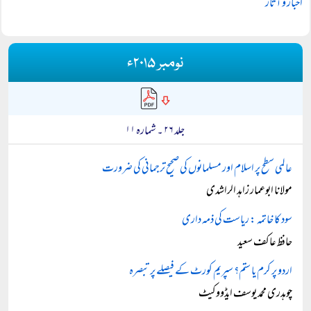
اخبار و آثار
نومبر ۲۰۱۵ء
جلد ۲۶ ۔ شمارہ ۱۱
عالمی سطح پر اسلام اور مسلمانوں کی صحیح ترجمانی کی ضرورت
مولانا ابوعمار زاہد الراشدی
سود کا خاتمہ : ریاست کی ذمہ داری
حافظ عاکف سعید
اردو پر کرم یا ستم؟ سپریم کورٹ کے فیصلے پر تبصرہ
چوہدری محمد یوسف ایڈووکیٹ