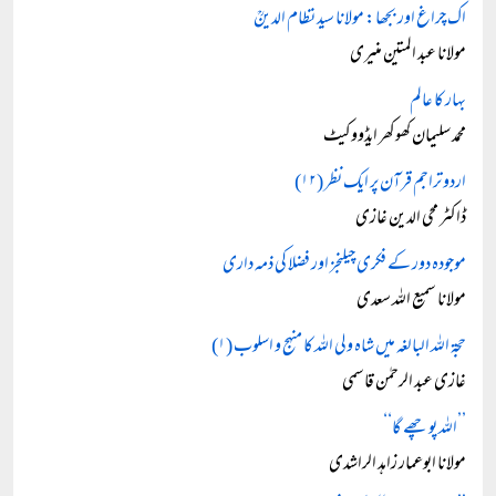
اک چراغ اور بجھا: مولانا سید نظام الدینؒ
مولانا عبد المتین منیری
بہار کا عالم
محمد سلیمان کھوکھر ایڈووکیٹ
اردو تراجم قرآن پر ایک نظر (۱۲)
ڈاکٹر محی الدین غازی
موجودہ دور کے فکری چیلنجز اور فضلا کی ذمہ داری
مولانا سمیع اللہ سعدی
حجۃ اللہ البالغہ میں شاہ ولی اللہ کا منہج و اسلوب (۱)
غازی عبد الرحمٰن قاسمی
’’اللہ پوچھے گا‘‘
مولانا ابوعمار زاہد الراشدی