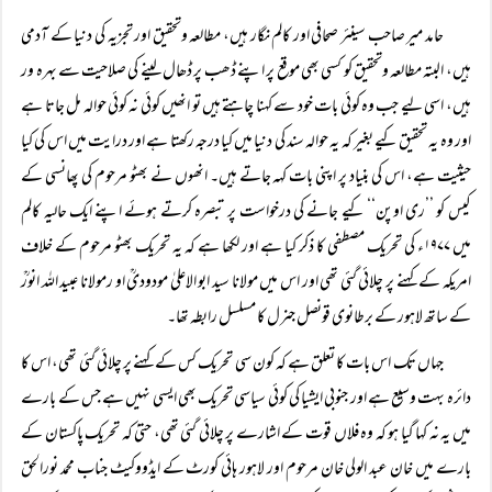
حامد میر صاحب سینئر صحافی اور کالم نگار ہیں، مطالعہ وتحقیق اور تجزیہ کی دنیا کے آدمی
ہیں، البتہ مطالعہ وتحقیق کو کسی بھی موقع پر اپنے ڈھب پر ڈھال لینے کی صلاحیت سے بہرہ ور
ہیں، اسی لیے جب وہ کوئی بات خود سے کہنا چاہتے ہیں تو انھیں کوئی نہ کوئی حوالہ مل جاتا ہے
اور وہ یہ تحقیق کیے بغیر کہ یہ حوالہ سند کی دنیا میں کیا درجہ رکھتا ہے اور درایت میں اس کی کیا
حیثیت ہے، اس کی بنیاد پر اپنی بات کہہ جاتے ہیں۔ انھوں نے بھٹو مرحوم کی پھانسی کے
کیس کو ’’ری اوپن‘‘ کیے جانے کی درخواست پر تبصرہ کرتے ہوئے اپنے ایک حالیہ کالم
میں ۱۹۷۷ء کی تحریک مصطفی کا ذکر کیا ہے اور لکھا ہے کہ یہ تحریک بھٹو مرحوم کے خلاف
امریکہ کے کہنے پر چلائی گئی تھی اور اس میں مولانا سید ابو الاعلیٰ مودودیؒ او رمولانا عبید اللہ انورؒ
کے ساتھ لاہور کے برطانوی قونصل جنرل کا مسلسل رابطہ تھا۔
جہاں تک اس بات کا تعلق ہے کہ کون سی تحریک کس کے کہنے پر چلائی گئی تھی، اس کا
دائرہ بہت وسیع ہے اور جنوبی ایشیا کی کوئی سیاسی تحریک بھی ایسی نہیں ہے جس کے بارے
میں یہ نہ کہا گیا ہو کہ وہ فلاں قوت کے اشارے پر چلائی گئی تھی، حتیٰ کہ تحریک پاکستان کے
بارے میں خان عبد الولی خان مرحوم اور لاہور ہائی کورٹ کے ایڈووکیٹ جناب محمد نورالحق