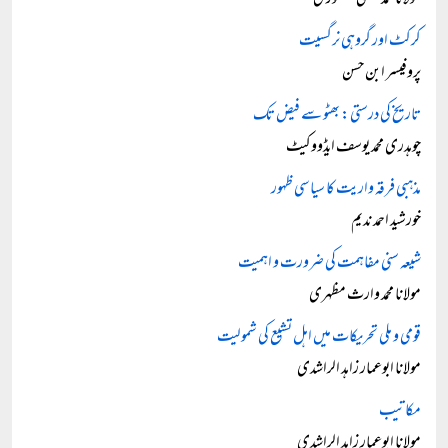
مولانا محمد عیسٰی منصوری
کرکٹ اور گروہی نرگسیت
پروفیسر ابن حسن
تاریخ کی درستی: بھٹو سے فیض تک
چوہدری محمد یوسف ایڈووکیٹ
مذہبی فرقہ واریت کا سیاسی ظہور
خورشید احمد ندیم
شیعہ سنی مفاہمت کی ضرورت و اہمیت
مولانا محمد وارث مظہری
قومی و ملی تحریکات میں اہل تشیع کی شمولیت
مولانا ابوعمار زاہد الراشدی
مکاتیب
مولانا ابوعمار زاہد الراشدی