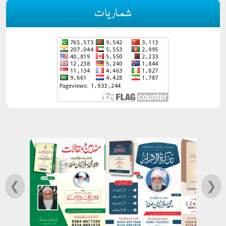
شماریات
❮
❯