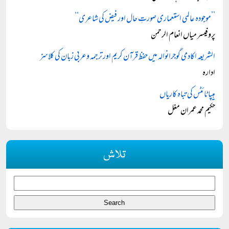
’’موجودہ عالمی استعماری صورتِ حال اور فیض کی شاعری‘‘
پروفیسر میاں انعام الرحمن
الشریعہ اکادمی گوجرانوالہ میں حفظ قرآن کریم اور ترجمہ وعربی زبان کی کلاسز
ادارہ
ہیپا ٹائٹس کی تباہ کاریاں
حکیم محمد عمران مغل
تلاش