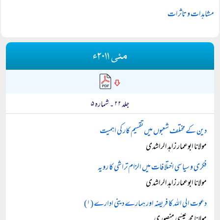
مشاہدات و تاثرات
مئی ۲۰۱۱ء
جلد ۲۲ ۔ شمارہ ۵
دین کے مختلف شعبوں میں تقسیم کار کی اہمیت
مولانا ابوعمار زاہد الراشدی
فکری و سیاسی اختلافات میں الزام تراشی کا رویہ
مولانا ابوعمار زاہد الراشدی
دعوت الی اللہ کا فریضہ اور ہمارے دینی ادارے (۱)