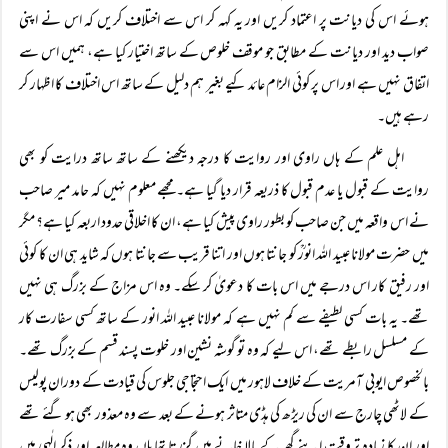
ہوئے اس کی دیانت پر اعتماد کریں اور یہ کہہ کر اس سے اختلاف کریں کہ اس نے اپنی
صواب دید اور دیانت کے مطابق جو موقف خلوص کے ساتھ اختیار کیا ہے، ہمیں اس سے
اتفاق نہیں ہے اور اس پر کوئی الزام عائد کیے بغیر ہم دلیل کے ساتھ اس اختلاف کا اظہار کر
رہے ہیں۔
اہل علم کے ہاں راوی اور روایت کا درجہ دیکھنے کے ساتھ ساتھ درایت کو بھی
روایت کے قبول یا عدم قبول کا ذریعہ قرار دیا گیا ہے۔ مجھے معلوم نہیں کہ حامد میر صاحب
نے اس واقعہ میں جن صاحب کو بطور راوی پیش کیا ہے، ان کا اخلاقی حدود اربعہ کیا ہے؟ مگر
میں حضرت مولانا عبید اللہ انورؒ کو جانتا ہوں اور اتنا قریب سے جانتا ہوں کہ شاید ہی ان کا کوئی
اور رفیق کار اس درجے میں اس بات کا دعویٰ کر سکے۔ وہ اس مزاج کے بزرگ ہی نہیں
تھے۔ یہ بات کسی لطیفے سے کم نہیں ہے کہ مولانا عبید اللہ انور کے ساتھ کسی سفارت کار
کے مسلسل رابطے تھے، اس لیے کہ وہ تو گوشہ نشین اور خلوت پسند قسم کے بزرگ تھے۔
بالخصوص ایوبی آمریت کے خلاف لاہور میں ایک احتجاجی جلوس کی قیادت کے دوران پولیس
کے لاٹھی چارج سے ان کی ریڑھ کی ہڈی متاثر ہونے کے بعد سے وہ معذور بھی ہو گئے تھے