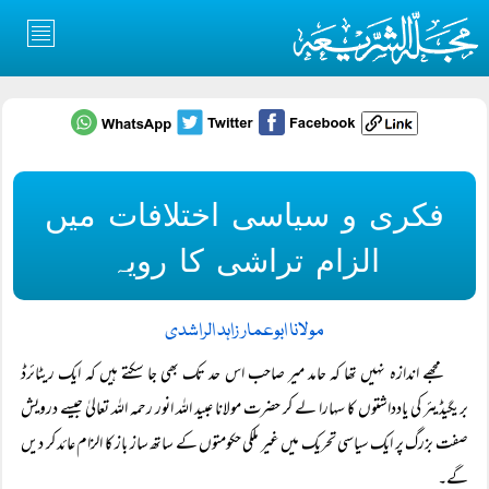
فکری و سیاسی اختلافات میں
الزام تراشی کا رویہ
مولانا ابوعمار زاہد الراشدی
مجھے اندازہ نہیں تھا کہ حامد میر صاحب اس حد تک بھی جا سکتے ہیں کہ ایک ریٹائرڈ
بریگیڈیئر کی یادداشتوں کا سہارا لے کر حضرت مولانا عبید اللہ انور رحمہ اللہ تعالیٰ جیسے درویش
صفت بزرگ پر ایک سیاسی تحریک میں غیر ملکی حکومتوں کے ساتھ ساز باز کا الزام عائد کر دیں
گے۔