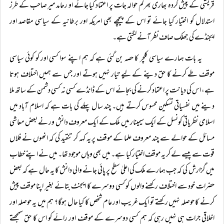
قریشی کے پیش کردہ بھاری بھرکم حوالہ جات پر اعتماد کیا جائے او رحامد میر صاحب کے طرز
استدلال کو اختیار کیا جائے تو اس کے پیچھے بھی امریکہ اور برطانیہ کے سیاسی مقاصد اور
ایجنڈے کی جھلک صاف نظر آنے لگتی ہے۔
یہ بات ہمارے سیاسی کلچر کا حصہ بن گئی ہے کہ ہم اپنے سوا کسی اور کو کوئی سیاسی
موقف طے کرنے کا حق دینے کے لیے تیار نہیں ہوتے اور جس سے ہمیں اختلاف ہوتا
ہے، اس کی دیانت پر اعتماد کرنے کی بجائے اس کے ڈانڈے کسی نہ کسی دشمن کے ساتھ ملا
دینے میں نفسیاتی تسکین محسوس کرتے ہیں۔ چند سال پہلے کی بات ہے کہ اسلام آباد میں
اسلامی نظریاتی کونسل کے ایک سیمینار میں ملک کے ایک معروف دانش ور نے بعض معاشی
مسائل کے حوالے سے چند معروف علما کے موقف پر یہ کہہ کر تنقید کی کہ انھوں نے فلاں
قوت سے پیسے لے کر یہ موقف اختیار کیا ہے۔ میں بھی وہاں موجود تھا۔ میں نے اپنے خطاب
میں گزارش کی کہ جب ہمارے ملک کی اعلیٰ سطح پر پائی جانے والی دانش کا یہ حال ہے کہ بعض
حضرات خود سے اختلاف رکھنے والوں کو کسی دوسرے کا ایجنٹ بتائے بغیر اپنا موقف پیش
کرنے کا حوصلہ نہیں رکھتے تو ایک غریب اور عام شخص کا کیا حال ہوگا؟ ہم میں یہ حوصلہ اور
اخلاقی جرات ہی نہیں رہی کہ ہم کسی دوسرے کے موقف اور رائے کو اس کا حق سمجھتے