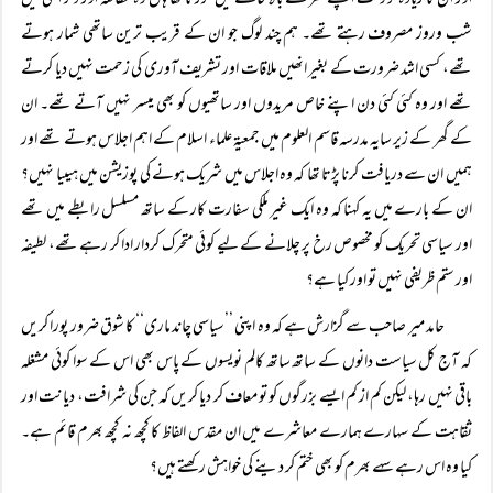
اور ان کا زیادہ تر وقت اپنے گھر کے بالا خانے میں گزرتا تھا ہاں وہ مطالعہ اور ذکر الٰہی میں
شب وروز مصروف رہتے تھے۔ ہم چند لوگ جو ان کے قریب ترین ساتھی شمار ہوتے
تھے، کسی اشد ضرورت کے بغیر انھیں ملاقات اور تشریف آوری کی زحمت نہیں دیا کرتے
تھے اور وہ کئی کئی دن اپنے خاص مریدوں اور ساتھیوں کو بھی میسر نہیں آتے تھے۔ ان
کے گھر کے زیر سایہ مدرسہ قاسم العلوم میں جمعیۃ علماء اسلام کے اہم اجلاس ہوتے تھے اور
ہمیں ان سے دریافت کرنا پڑتا تھا کہ وہ اجلاس میں شریک ہونے کی پوزیشن میں ہیںیا نہیں؟
ان کے بارے میں یہ کہنا کہ وہ ایک غیر ملکی سفارت کار کے ساتھ مسلسل رابطے میں تھے
اور سیاسی تحریک کو مخصوص رخ پر چلانے کے لیے کوئی متحرک کردار ادا کر رہے تھے، لطیفہ
اور ستم ظریفی نہیں تو اور کیا ہے؟
حامد میر صاحب سے گزارش ہے کہ وہ اپنی ’’سیاسی چاند ماری‘‘ کا شوق ضرور پورا کریں
کہ آج کل سیاست دانوں کے ساتھ ساتھ کالم نویسوں کے پاس بھی اس کے سوا کوئی مشغلہ
باقی نہیں رہا، لیکن کم از کم ایسے بزرگوں کو تو معاف کر دیا کریں کہ جن کی شرافت، دیانت اور
ثقاہت کے سہارے ہمارے معاشرے میں ان مقدس الفاظ کا کچھ نہ کچھ بھرم قائم ہے۔
کیا وہ اس رہے سہے بھرم کو بھی ختم کر دینے کی خواہش رکھتے ہیں؟