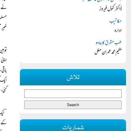
۲۹۵ سی : اقلیتوں کا نقطہ نظر
ڈاکٹر کنول فیروز
مسلما
مکاتیب
غیر م
ادارہ
طب مشرق کا جادو
توہین
حکیم محمد عمران مغل
اپنی 
باقی 
تلاش
ایک ک
گئی، ب
’’ایک
کے بع
شماریات