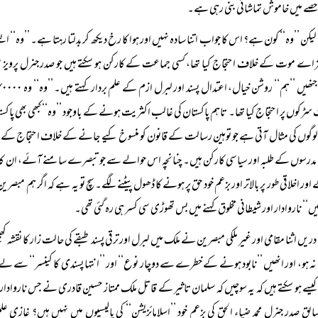
 حصے میں خاموش تماشائی بنی رہی ہے۔
لیکن ’’وہ‘‘ کون ہے؟ اس کا جواب اتنا سادہ نہیں اور ہوا کا رخ دیکھ کر بدلتا رہتا ہے۔ ’’وہ‘‘ ای
سڑکوں پر احتجاج کیا تھا۔ تاہم پاکستان کی غالب اکثریت ہونے کے باوجود ’’وہ‘‘ کبھی بھی پ
لوگوں کی مثال آتی ہے جو توہین رسالت کے قانون کو منسوخ کیے جانے کے خلاف احتجاج کے لیے 
درسوں کے طلبہ اور سیاسی کارکن ہیں۔ چنانچہ اس حوالے سے جو تبصرے سامنے آئے، ان کا پہلے 
اور اخلاقی طور پر بالاتر اور بزعم خود حق پر ہونے کا ڈھول پیٹنے لگے۔ سچ تو یہ ہے کہ اگر ہم مب
یں‘‘ ناروادار اور شیطانی مخلوق کہنے میں بس تھوڑی سی کسر ہی رہ گئی تھی۔
دریں اثنا مقامی اور غیر ملکی مبصرین نے ملک میں لبرل اور ترقی پسند طبقے کی حالت زار کا نقشہ کھی
نہ ہو، اور انھیں ’’نابود ہونے کے خطرے سے دوچار نوع‘‘ اور ’’انتہا پسندی کا کینسر‘‘ سے لے 
ابق صدر جنرل محمد ضیاء الحق کی بزعم خود ’’اسلامائزیشن‘‘ کی پالیسیوں میں نہیں ہیں؟ غاز