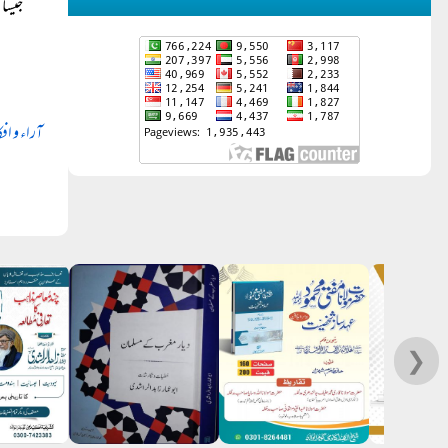
جیسا 
آراء و افک
❯