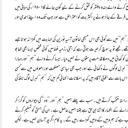
نے ۱۹۲۹ء میں اپنے دوستوں کے ساتھ سکہ اچھال کر یہ فیصلہ کیا تھا کہ توہین رسالت پر مبنی مواد شائع کرنے والے ہندو پبلشر کو قتل کرنے کے لیے کون جائے گا؟ ۱۹۵۰ء کی دہائی میں
فرقے کے جائز ہونے پر اکثریت کو اعتراض ہے اور جب تک وہ اپنے احمدی اور
 ’’ہم‘‘ میں سے کوئی بھی اس مسیحی خاتون آسیہ نورین کی حمایت میں کھڑا نہ ہوتا جسے
ھے تو یہ سوچ کر حیرت ہوتی ہے کہ اتنی رزمیہ فضا میں کوئی شخص ایسا بھی تھا جو
کو کھائی میں دھکا قدامت پرستوں نے نہیں دیا۔ ایسا کرنے والے ’’ہم‘‘ اور ہمارا
م‘‘ لبرل لوگوں نے دکھائی ہے اور جب بھی سیاسی مصلحت اور اصولوں میں سے کسی
س بات سے بخوبی آگاہ ہیں کہ یہ امکانات انتہائی کم ہیں کہ ’’ہم‘‘ لبرل لوگ نافذ کی
تہ منتخب کرتے ہیں۔ سب سے پہلے ہمیں ’’ہم‘‘ اور ’’وہ‘‘ کی دیواروں کو گرا کر
نی رائے کے اظہار کا اتنا ہی حق ہے جتنا ہمیں حاصل ہے۔ ان کی ہستی کو تسلیم کرنے
 مطلب ہے کہ ہم وہیں کے وہیں کھڑے رہیں گے۔ یہ کام اگرچہ آسان نہیں ہے، لیکن