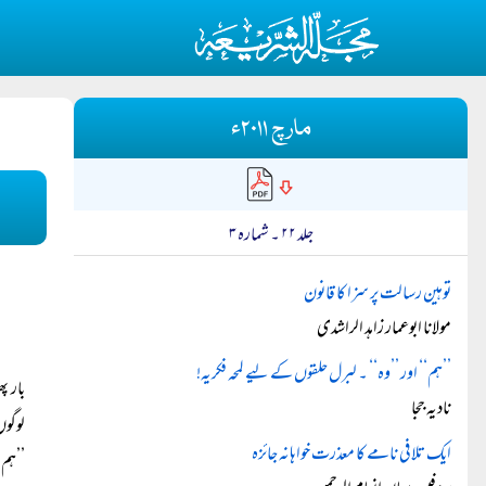
مارچ ۲۰۱۱ء
جلد ۲۲ ۔ شمارہ ۳
توہین رسالت پر سزا کا قانون
مولانا ابوعمار زاہد الراشدی
’’ہم‘‘ اور ’’وہ‘‘ ۔ لبرل حلقوں کے لیے لمحہ فکریہ!
بار پ
نادیہ ججا
لوگوں
ایک تلافی نامے کا معذرت خواہانہ جائزہ
’’ہم‘