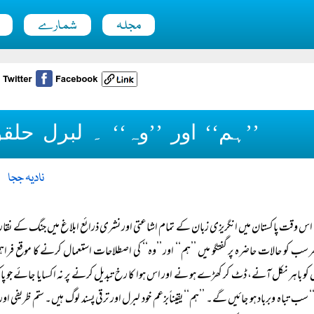
مجلہ
شمارے
’’ہم‘‘ اور ’’وہ‘‘ ۔ لبرل حلق
نادیہ ججا
اس وقت پاکستان میں انگریزی زبان کے تمام اشاعتی اور نشری ذرائع ابلاغ میں جنگ کے نق
ھر سب کو حالات حاضرہ پر گفتگو میں ’’ہم‘‘ اور ’’وہ‘‘ کی اصطلاحات استعمال کرنے کا موقع فر
 کو باہر نکل آنے، ڈٹ کر کھڑے ہو نے اور اس ہوا کا رخ تبدیل کرنے پر نہ اکسایا جائے جو 
‘ سب تباہ وبرباد ہو جائیں گے۔ ’’ہم‘‘ یقیناًبزعم خود لبرل اور ترقی پسند لوگ ہیں۔ ستم ظریفی ا