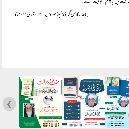
 مسئلے میں یہ قدم ’’قبولیت‘‘ ہے۔
(ماخذ: کامن گراؤنڈ نیوز سروس، ۲۱؍ جنوری ۲۰۱۱ء)
❮