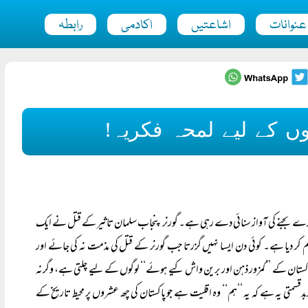
عنوانات
اشاعتیں
اکادمی
رابطہ
وں کے لیے لمحہ فکریہ!
ارے بجنے کی آواز سنائی دے رہی ہے۔ گورنر پنجاب سلمان تاثیر کے قتل نے ایک
اہم کر دیا ہے۔ کوئی دن ایسا نہیں گزرتا جب گورنر کے قتل کی مذمت نہ کی جائے اور
پاکستان کے ’’کمزور ذہن اور برین واش کیے ہوئے‘‘ لوگوں کے لیے چلتی ہے، وگرنہ
وربدقسمتی یہ ہے کہ یہ ’’ہم‘‘ وہ اقلیت ہے جو پاکستان کی چھ عشروں پر محیط تاریخ کے