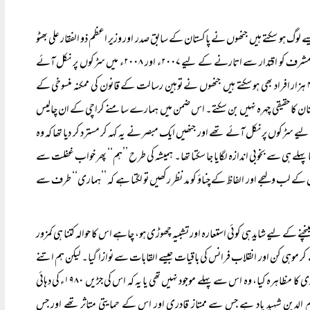
سے لوگ ہو سکتے ہیں جنھوں نے پاکستان کے سابق صدر اور وزیر اعظم ذو الفقار علی بھٹو
کی سزاے موت کے خلاف احتجاج کیا تھا، کسی جماعت کے کارکن ہو سکتے ہیں جو صدر جنرل پرویز مشرف کو اقتدار سے اتارنے کے لیے ۲۰۰۷ء اور ۲۰۰۸ء میں سڑکوں پر نکل آئے
تھے جنھیں ’’ہم‘‘ روشن خیال، اعتدال پسند اور لبرل ازم کے علم بردار کہتے ہیں۔ ’’وہ‘‘ وہ ۴۰۰۰۰ ہزار افراد بھی ہو سکتے ہیں جنھوں نے توہین رسالت کے قانون کی ممکنہ منسوخی کے
اکستان کا حقیقی چہرہ نہیں بن سکتے۔ اس ضمن میں ہمارے سامنے کراچی کے ان چالیس
سڑکوں پر نکل آئے تھے اور جنھیں ایک مبصر نے یہ کہہ کر مسترد کر دیا تھا کہ وہ
ہی سے بخوبی اندازہ لگایا جا سکتا تھا۔ ہمیشہ کی طرح ’’ہم‘‘ پھر خواب غفلت سے
صرین کے لب ولہجے اور الفاظ کے چناؤ کو مد نظر رکھیں تو لگتا ہے کہ ’’ہماری‘‘ طرف سے
نچنے کے لیے شاید ہی کوئی استعارہ اور تشبیہ چھوڑی ہو، چاہے اس کا حوالہ کتنا ہی کمزور
کر موہی کن اور انقلاب فرانس کی باقیات جیسے القابات سے نوازا گیا۔ لیکن ہم اتنے
احمق کیسے ہو سکتے ہیں کہ یہ سوچیں کہ سلمان تاثیر کے قاتل ملک ممتاز حسین قادری نے جس نارواداری کا مظاہرہ کیا، وہ اس سے پہلے موجود نہیں تھی یا یہ کہ اس کی جڑیں ۱۹۸۰ء کی دہائی
ی علم الدین شہید یاد ہے جس سے ممتاز قادری اور اس کے حمایتی متاثر تھے اور جس