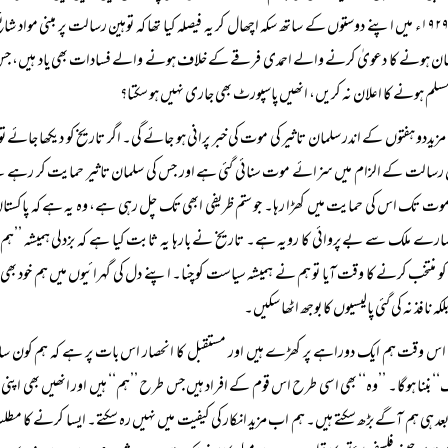
ن ہونے کا دعویٰ کرنے والے احمدی فرقے کے خلاف ہونے والے فسادات بھی یاد ہیں، جس 
سلم ہونے کا اعلان نہ کریں، انھیں پاسپورٹ بھی جاری نہیں ہو سکتا؟
مزیددو ہفتوں کے اندر سلمان تاثیر کی موت کی خبر پرانی ہو جائے گی۔ اگر تاریخ کو دیکھا جائے تو
 رسالت کے الزام میں سزائے موت سنائی گئی ہے اور جس کی سلمان تاثیر حمایت کر رہے تھے۔ مج
موت تک اس کی حمایت میں کھڑا رہا۔ جو ستم ظریفی ابھی تک چل رہی ہے، وہ یہ ہے کہ پاکستان 
سارے ملک سے بے پروائی کا رویہ ہے۔ تاریخ نے بارہا یہ ثابت کیا ہے کہ بزدلی ہمیشہ ’’ہ
و منتخب کرنے کا وقت آیا تو ہم نے ہمیشہ سیاست کو چنا۔ اپنے دل کی گہرائیوں میں ہم خود بھی ا
لکہ نافذ نہ کی گئی پالیسیوں کا بوجھ اٹھا سکیں۔
اس وقت ہم ایک دوراہے پر کھڑے ہیں اور مستقبل کا انحصار اس بات پر ہے کہ ہم کون سا راس
‘‘ بننا ہوگا۔ ’’وہ‘‘ بھی اسی طرح اس قوم کے افراد ہیں جس طرح ’’ہم‘‘ ہیں اور انھیں بھی اپ
د ہی ہم آگے بڑھ سکتے ہیں۔ ہم اب مزید انکار کی کیفیت میں نہیں رہ سکتے۔ ایسا کرنے کا