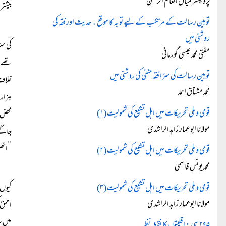
پروفیسر میاں انعام الرحمن
بیشتر
توہین رسالت کے مرتکب کے لیے توبہ کا موقع ۔ حدیث اور فقہ کی
روشنی میں
مفتی محمد عیسی گورمانی
توہین رسالت کی سزا فقہ حنفی کی روشنی میں
خلاف 
محمد مشتاق احمد
ہزار 
قومی و ملی تحریکات میں اہل تشیع کی شمولیت (۱)
محض م
مولانا ابوعمار زاہد الراشدی
جاگے 
’’انھ
قومی و ملی تحریکات میں اہل تشیع کی شمولیت (۲)
محمد یونس قاسمی
قومی و ملی تحریکات میں اہل تشیع کی شمولیت (۳)
کیوں 
مولانا ابوعمار زاہد الراشدی
میں س