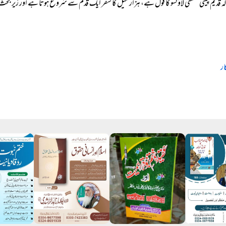
کہ قدیم چینی فلسفی لاؤتسو کا قول ہے، ہزار میل کا سفر ایک قدم سے شروع ہوتا ہے اور زیر بحث
ار