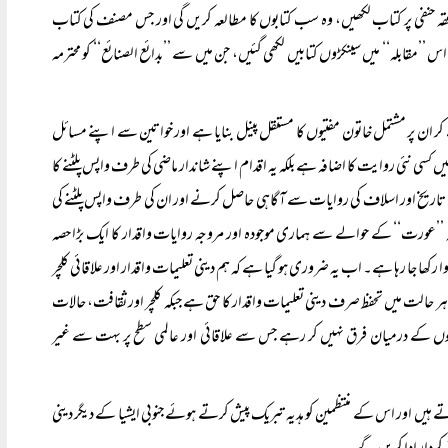
فقہ حنفی پر کتاب لکھیں، وہ سب کتابوں کا مطالعہ کریں گی اور جس مصنف کی کتاب
قابلہ‘‘ میں سینکڑوں کتابیں لکھی گئیں، جن میں سے ’’بدائع الصنائع‘‘ کو محترمہ
 ان پر مشتمل خاتون مفتیوں کا مستقل پینل بنایا ہے اور خواتین سے اپنے مسائل
کسی نئی روایت کا اضافہ ہے بلکہ یہ اقدام اپنے شاندار ماضی کی طرف واپس پلٹنے کا
تاریخ اور اسلاف کی روایات سے آگاہی حاصل کرنے اور ان کی طرف واپس پلٹنے کی
عورت‘‘ کے حوالے سے ہماری موجودہ اور مروجہ روایات واقدار کا ایک بڑا حصہ
ھا جا رہا ہے۔ اب یہ ضروری ہو گیا ہے کہ ہم دینی تعلیمات واقدار اور علاقائی کلچر
 حالت میں تحفظ صرف دینی تعلیمات واقدار کا حق ہے جبکہ کلچر اور ثقافت، حالات
ونوں کے درمیان فرق نہیں کر رہے جس سے علاقائی اور عالمی سطح پر بہت سے غیر
ہیں اور اس کے منتظمین کو ہدیہ تبریک پیش کرتے ہوئے جنوبی ایشیا کے دیگر دینی