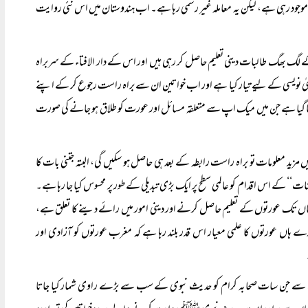
 موجود رہی ہے، لیکن یہ معاملہ غیر رسمی رہا ہے۔ اب ہندوستان میں اس نئی روایت
کے لگ بھگ طالبات دینی تعلیم حاصل کر رہی ہیں اور اس کے دار الافتاء کے سربراہ
کو فتویٰ نویسی کے لیے تیار کیا ہے اور اب خواتین ان سے براہ راست رجوع کر کے اپنے
ا گیا ہے جن میں میک اپ سے متعلقہ مسائل اور عورت کو طلاق ہو جانے کی صورت
د معلومات تو براہ راست رابطہ کے بعد ہی حاصل ہو سکیں گی، البتہ جتنی بات کا
ت‘‘ کے اس اقدام کو عالمی سطح پر ایک بڑی تبدیلی کے طور پر محسوس کیا جا رہا ہے۔
جہاں تک عورتوں کے تعلیم حاصل کرنے اور دینی امور میں رائے دینے کا تعلق ہے،
ہاں عورتوں کا علمی معیار اس قدر بلند رہا ہے کہ مغرب عورتوں کو آزادی اور
 سے جن سات صحابہ کرام کو حدیث نبوی کے سب سے بڑے راوی شمار کیا جاتا