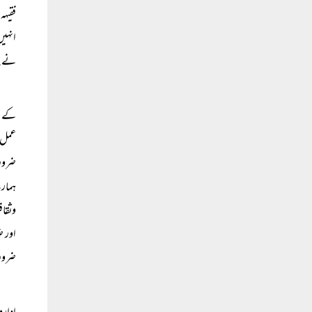
فقیہہ
انہیں
نے پس
کے لی
عمل ہ
ضرورت
ہمارے
وثقاف
اور ض
ضروری