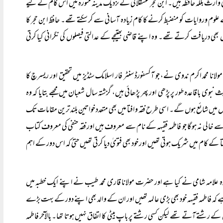
ی وارث بلکہ حافظہ ہیں۔ ابن حجر عسقلانی کے نزدیک مدینہ منورہ میں اس کام کے لیے
علوم وروایات کو منضبط کرنے کا کام زیادہ آسانی سے کر سکتے تھے۔ حافظ ابن حجر کا
ی دریافت کرتے تھے۔ وہ اپنے قاضی بھتیجے کے عدالتی فیصلوں کی نگرانی کیا کرتی
محمد اکرم ندوی نے، جو آکسفورڈ سنٹر فار اسلامک سٹڈیز میں تحقیق اور ریسرچ کا
اقاعدہ طور پر پڑھی اور پھر پڑھائی ہیں، گزشتہ سال شعبان میں مجھے بتایا کہ وہ
 شائع ہوں گے۔ اسی طرح فقہ وافتا میں بھی متعدد خواتین بلند ترین مقامات تک
 سے خالی نہ ہوگا جو فاطمہ فقیہہ کے نام سے معروف ہیں اور فقہ حنفی کی معروف کتاب
تا کے کام میں شریک ہوتی تھیں اور خود بھی فتویٰ دیا کرتی تھیں حتیٰ کہ اس دور کے اہم
کرہ علامہ شامی نے کیا ہے اور حضرت مولانا قاری محمد طیب نے اپنے ایک خطبہ میں
 کہ فاطمہ فقیہہ خود بھی بڑی عالمہ تھیں اور ان کے والد بھی اپنے دور کے بہت بڑے
شتے آتے تھے لیکن کسی رشتے پر باپ بیٹی کا اتفاق نہیں ہوتا تھا۔ بالآخر فاطمہ