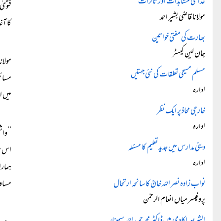
عدالتی مشاہدات اور تاثرات
فتویٰ
مولانا قاضی بشیر احمد
کا آغ
بھارت کی مفتی خواتین
جان لین کیسٹر
مولان
مسلم مسیحی تعلقات کی نئی جہتیں
مسائل
ادارہ
میں ا
خارجی محاذ پر ایک نظر
ادارہ
’’واش
دینی مدارس میں جدید تعلیم کا مسئلہ
اس می
ادارہ
ہمارا
نواب زادہ نصر اللہ خانؒ کا سانحہ ارتحال
مساوا
پروفیسر میاں انعام الرحمٰن