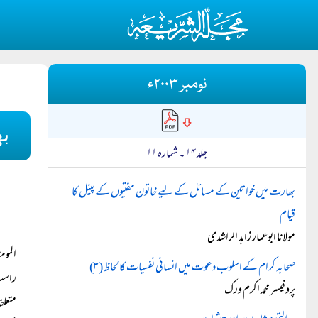
نومبر ۲۰۰۳ء
ب
جلد ۱۴ ۔ شمارہ ۱۱
بھارت میں خواتین کے مسائل کے لیے خاتون مفتیوں کے پینل کا
قیام
مولانا ابوعمار زاہد الراشدی
الموم
صحابہ کرام کے اسلوب دعوت میں انسانی نفسیات کالحاظ (۳)
راست 
پروفیسر محمد اکرم ورک
متعلق