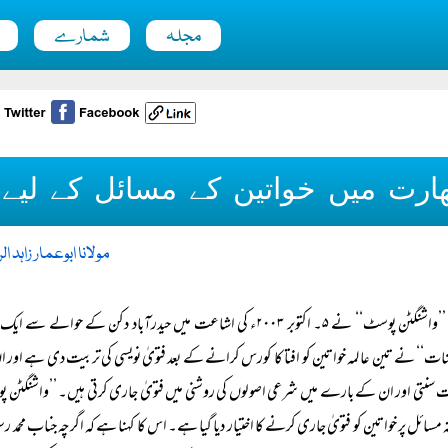
مجلہ
شمارے
ھارت میں خواتین کے مسائل کے لیے خ
مولانا ابوعمار زاہد ا
’’واشنگٹن پوسٹ‘‘ نے ۵۔ اکتوبر ۲۰۰۳ء کی اشاعت میں حیدرآباد د
نات‘‘ نے تین عالمہ خواتین کو افتا کا کورس کرانے کے بعد فتویٰ نویسی کی تربیت دی ہے اور ان 
سنتی اور ان کے بارے میں شرعی اصولوں کی روشنی میں فتویٰ جاری کرتی ہیں۔ ’’واشنگٹن پوسٹ‘
ہ مسائل پر خواتین کو فتویٰ جاری کرنے کا اختیار دیا گیا ہے۔ اس کا کہنا ہے کہ اگرچہ جناب م