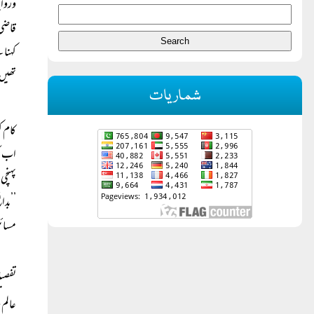
وروای
قاضی 
کہنا 
تھیں 
شماریات
کام ک
اب تک
پہنچی
’’بدا
مسائل
تفصیل
عالم 