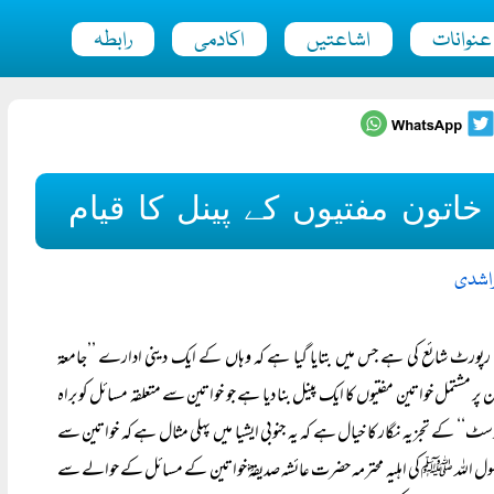
عنوانات
اشاعتیں
اکادمی
رابطہ
اتون مفتیوں کے پینل کا قیام
لراشدی
کن کے حوالے سے ایک رپورٹ شائع کی ہے جس میں بتایا گیا ہے کہ وہاں کے ایک دینی ادارے ’’جامعۃ
پر مشتمل خواتین مفتیوں کا ایک پینل بنا دیا ہے جو خواتین سے متعلقہ مسائل کو براہ
‘ کے تجزیہ نگار کا خیال ہے کہ یہ جنوبی ایشیا میں پہلی مثال ہے کہ خواتین سے
حمد رسول اللہ ﷺ کی اہلیہ محترمہ حضرت عائشہ صدیقہؓ خواتین کے مسائل کے حوالے سے