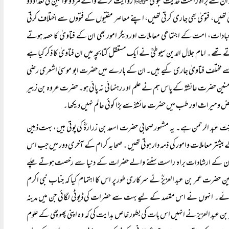
ور ان سے براہ راست حدیث نبوی ﷺ روایت کرنے والے مرد وخواتین کی تعداد دو
تھیں، فتویٰ بھی جاری کرتی تھیں، اپنے معاصر مفتیوں کے فتووں سے اختلاف کرتی
عبادات، امت کے اجتماعی معاملات اور دیگر امور بھی ان کے فتاویٰ کا حصہ ہوتے
تھے۔ امام جلال الدین سیوطیؒ نے ایک مستقل کتابچہ میں ان فتاویٰ کا ذکر کیا ہے
ن سے مختلف فتاویٰ جاری کیے ہیں۔ ان کے بارے میں حضرت ابو موسیٰ اشعری رضی
مومنین حضرت عائشہؓ کے پاس ہم نے علم اور رہنمائی نہ پائی ہو۔ حضرت عروہ بن زبیر
 ومیراث اور طب میں حضرت عائشہؓ سے بڑا کوئی عالم نہیں دیکھا۔
عبد الرحمن ہے۔ یہ مشہور صحابی حضرت اسعد بن زرارہؓ کی پوتی ہیں، بہت ذہین
 بیشتر معاملات وامور کی ذمہ دار ہوتی تھیں۔ صحابہ کرام کے آخری دور میں جب اس
اور ان کے ارشادات براہ راست سننے والے حضرات کے دنیا سے رخصت ہوتے چلے
حضرت عمر بن عبد العزیزؒ نے سرکاری طور پر اس کا اہتمام کیا کہ جناب نبی اکرم
 جائے۔ انہوں نے اس مقصد کے لیے بہت سے حضرات کی ڈیوٹی لگائی جن میں مدینہ
ن عبد العزیز نے انہیں اس بات کی بطور خاص ہدایت کی کہ وہ اپنی پھوپھی کے علوم