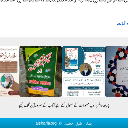
ں سے بھی توقع رکھتے ہیں کہ وہ اس اچھی اور ضروری روایت کو آگے بڑھانے میں مثبت اور موثر
واقعات
بذریعہ واٹس ایپ معلومات کے حصول کے لیے کتاب کے سرورق پر کلک کیجیے
جملہ حقوق محفوظ © alsharia.org