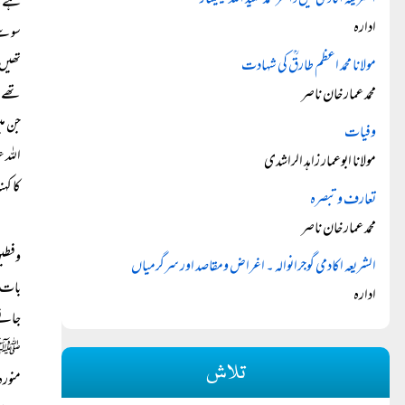
الشریعہ اکادمی میں ڈاکٹر محمد حمید اللہ سیمینار
ہے، ا
ادارہ
سو سے
تھیں 
مولانا محمد اعظم طارقؒ کی شہادت
محمد عمار خان ناصر
تھے۔ 
جن می
وفیات
اللہ 
مولانا ابوعمار زاہد الراشدی
کا کہ
تعارف و تبصرہ
محمد عمار خان ناصر
وفطین
الشریعہ اکادمی گوجرانوالہ ۔ اغراض ومقاصد اور سرگرمیاں
بات 
ادارہ
جانے 
ﷺ کی 
تلاش
منورہ