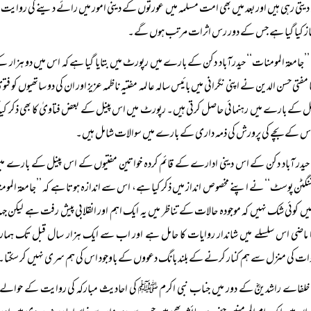
 دیتی رہی ہیں اور بعد میں بھی امت مسلمہ میں عورتوں کے دینی امور میں رائے دینے کی روایت
از کیا گیا ہے جس کے دور رس اثرات مرتب ہوں گے۔
’’جامعۃ المومنات‘‘ حیدرآباد دکن کے بارے میں رپورٹ میں بتایا گیا ہے کہ اس میں دو ہزار 
ا مفتی حسن الدین نے اپنی نگرانی میں بائیس سالہ عالمہ مفتیہ ناظمہ عزیز اور ان کی دو ساتھیوں 
 کے بارے میں رہنمائی حاصل کرتی ہیں۔ رپورٹ میں اس پینل کے بعض فتاویٰ کا بھی ذکر کی
س کے بچے کی پرورش کی ذمہ داری کے بارے میں سوالات شامل ہیں۔
حیدر آباد دکن کے اس دینی ادارے کے قائم کردہ خواتین مفتیوں کے اس پینل کے بارے میں مزی
نگٹن پوسٹ‘‘ نے اپنے مخصوص انداز میں ذکر کیا ہے، اس سے اندازہ ہوتا ہے کہ ’’جامعۃ المومنا
ں کوئی شک نہیں کہ موجودہ حالات کے تناظر میں یہ ایک اہم اور انقلابی پیش رفت ہے لیکن 
 ماضی اس سلسلے میں شاندار روایات کا حامل ہے اور اب سے ایک ہزار سال قبل تک ہمارے 
ت کی منزل سے ہم کنار کرنے کے بلند بانگ دعووں کے باوجود اس کی ہم سری نہیں کر سکتا۔
خلفاے راشدینؓ کے دور میں جناب نبی اکرم ﷺ کی احادیث مبارکہ کی روایت کے حوالے