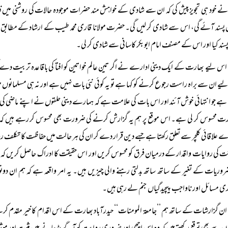
 نے خود ہی تجویز پیش کی کہ ان سے شادی کے خواہش مند حضرات موجودہ حالات کی روشنی میں 
 پسند آئے گی، اس سے شادی کر لیں گی۔ حضرت مولانا قاری محمد طیب کے ارشاد کے مطابق اس ’’م
ند کیا اور اس کے مصنف امام ابوبکر کاسانی سے شادی کر لی۔
اس لیے بھارت کے ایک دینی ادارے نے اگر تین عالم خواتین کو افتا کی باقاعدہ تربیت دے کر
ے ان سے براہ راست رجوع کرنے کو کہا ہے تو یہ کوئی نئی بات نہیں ہے اور نہ ہی مسلمانوں میں 
ے جو انتہائی خوش آئند اور اس بات کی علامت ہے کہ ہمارے دینی حلقوں نے اپنے ماضی کی 
 محسوس کر لی ہے۔ اس موقع پر ہم یہ گزارش کرنے کی ضرورت بھی محسوس کر رہے ہیں کہ ’’
 علاقائی کلچر سے تعلق رکھتا ہے جسے دین قرار دے کر ان کی ہر حالت میں حفاظت کا تکلف روا رک
ت کی روایات واقدار کے درمیان فرق کو محسوس کریں اور اس حقیقت کا ادراک حاصل کریں کہ ہر
روریات کے تغیر کے ساتھ ساتھ بدلتی رہنے والی چیزیں ہیں۔ یہ امر واقعہ ہے کہ ہم ان د
 مسائل اور ناواجب پیچیدگیاں جنم لے رہی ہیں۔
ان گزارشات کے ساتھ ہم ’’جامعۃ المومنات‘‘ حیدرآباد بھارت کے اس اقدام کا خیر مقدم کرتے 