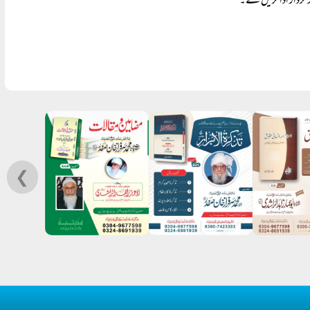
 کردار ادا کریں گے۔
❮