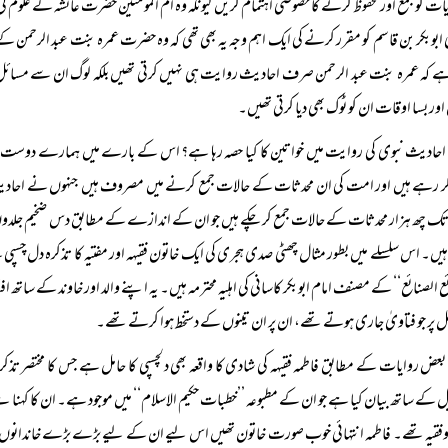
ات کو جمع اور محفوظ کرنے کا خصوصی اہتمام کریں کیونکہ وہ ام المومنین حضرت عائشہ کے علوم ک
ابوبکر بن قاسم کو مقرر کرنے کی ایک اہم وجہ یہ بھی تھی کہ وہ حضرت عمرہ بنت عبد الرحمن کے 
ہے کہ عمرہ بنت عبد الرحمن صرف احادیث روایت ہی نہیں کرتی تھیں بلکہ لوگ ان سے مسائل بھ
اور بسا اوقات ان کو ٹوک بھی دیا کرتی تھیں۔
احادیث نبوی کی روایت میں خواتین کا کیا حصہ رہا ہے؟ اس کے بارے میں ہمارے دوست مولانا 
ر رہے ہیں اور امت کی ان محدثات کے حالات جمع کرنے میں مصروف ہیں جنہوں نے احادیث نبوی ب
 چھ ہزار محدثات کے حالات جمع کر چکے ہیں جو ان کے اندازے کے مطابق دس ضخیم جلدوں میں
 ہیں۔ اس سلسلے میں بطور مثال چھٹی صدی ہجری کی ایک خاتون فقیہہ اور مفتیہ کا تذکرہ دل چسپی
ئع الصنائع‘‘ کے مصنف امام ابوبکر کاسانی کی اہلیہ محترمہ ہیں۔ یہ اپنے والد اور خاوند کے ساتھ اف
 پر جو فتاویٰ جاری ہوتے تھے، ان پر ان تینوں کے دستخط ہوا کرتے تھے۔
بعض روایات کے مطابق فاطمہ فقیہہ کی شادی کا واقعہ بھی دلچسپی کا حامل ہے جس کا مختصر تذ
 کے ساتھ بیان کیا ہے جو ان کے مطبوعہ ’’خطبات حکیم الاسلام‘‘ میں موجود ہے۔ ان کا کہنا ہے
وفقیہ تھے۔ فاطمہ انتہائی خوب صورت خاتون تھیں اس لیے ان کے لیے بڑے بڑے خاندانوں کے ر