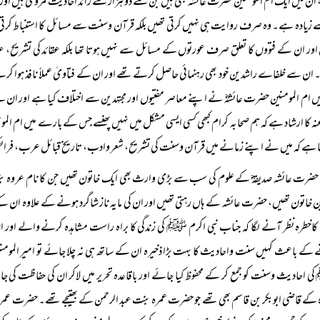
ن میں ایک ام المومنین حضرت عائشہ بھی ہیں جن سے دو ہزار سے زائد احادیث مروی ہیں ا
 زیادہ ہے۔ وہ صرف روایت ہی نہیں کرتی تھیں بلکہ قرآن وسنت سے مسائل کا استنباط کرتی 
اور ان کے فتووں کا تعلق صرف عورتوں کے مسائل سے نہیں ہوتا تھا بلکہ عقائد کی تشریح، 
ان سے خلفاے راشدین خود بھی رہنمائی حاصل کرتے تھے اور ان کے فتاویٰ عملاً نافذ ہوا کرتے 
ں ام المومنین حضرت عائشہؓ نے اپنے معاصر مفتیوں اور مجتہدین سے اختلاف کیا ہے اور ا
عنہ کا ارشاد ہے کہ ہم صحابہ کرام کبھی کسی ایسی مشکل میں نہیں پھنسے جس کے بارے میں ام ال
نا ہے کہ میں نے اپنے زمانے میں قرآن وسنت کی تشریح، شعر وادب، تاریخ قبائل عرب، فرائض
حضرت عائشہ صدیقہؓ کے علوم کی سب سے بڑی وارث بھی ایک خاتون تھیں جن کا نام عروہ بنت 
 خاتون تھیں، حضرت عائشہ کے ہاں رہتی تھیں اور ان کی مایہ ناز شاگرد ہونے کے علاوہ ان کے
کاخطرہ نظر آنے لگا کہ جناب نبی اکرم ﷺ کی زندگی کا براہ راست مشاہدہ کرنے والے 
کے باعث کہیں سنت واحادیث کا بہت بڑا ذخیرہ ان کے ساتھ ہی نہ چلا جائے تو امیر المومنین 
احادیث وسنت کو جمع کر کے محفوظ کیا جائے اور باقاعدہ تحریر میں لاکر ان کی حفاظت کی
 کے قاضی ابوبکر بن قاسم بھی تھے جو حضرت عمرہ بنت عبد الرحمن کے بھتیجے تھے۔ حضرت عمر ب