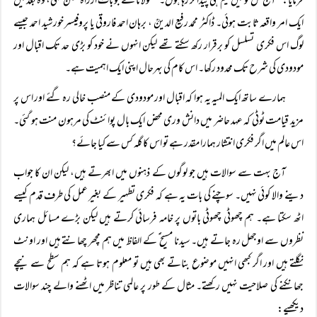
فرمایا: ’’آج کل تو میں قیم ہی پیدا کر رہا ہوں۔‘‘ مولانا نے جو بات ازراہ تفنن کہی، وہ بعد میں
ایک امر واقعہ ثابت ہوئی۔ ڈاکٹر محمد رفیع الدینؒ ، برہان احمد فاروقی یا پروفیسر خورشید احمد جیسے
لوگ اس فکری تسلسل کو برقرار رکھ سکتے تھے لیکن انہوں نے خود کو بڑی حد تک اقبال اور
مودودی کی شرح تک محدود رکھا۔ اس کام کی بہرحال اپنی ایک اہمیت ہے۔
ہمارے ساتھ ایک المیہ یہ ہوا کہ اقبال اور مودودی کے منصب خالی رہ گئے اور اس پر
مزید قیامت ٹوٹی کہ عہد حاضر میں دانش وری محض ایک بال پوائنٹ کی مرہون منت ہو گئی۔
اس عالم میں اگر فکری انتشار ہمارا مقدر ہے تو اس کا گلہ کس سے کیا جائے؟
آج بہت سے سوالات ہیں جو لوگوں کے ذہنوں میں ابھرتے ہیں، لیکن ان کا جواب
دینے والا کوئی نہیں۔ سوچنے کی بات یہ ہے کہ فکری تطہیر کے بغیر عمل کی طرف قدم کیسے
اٹھ سکتا ہے۔ ہم چھوٹی چھوٹی باتوں پر خامہ فرسائی کرتے ہیں لیکن بڑے مسائل ہماری
نظروں سے اوجھل رہ جاتے ہیں۔ سیدنا مسیح ؑ کے الفاظ میں ہم مچھر چھانتے ہیں اور اونٹ
نگلتے ہیں اور اگر کبھی انہیں موضوع بناتے بھی ہیں تو معلوم ہوتا ہے کہ ہم سطح سے نیچے
جھانکنے کی صلاحیت نہیں رکھتے۔ مثال کے طور پر عالمی تناظر میں اٹھنے والے چند سوالات
دیکھیے: