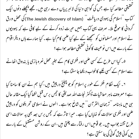
تحقیقی مطالعہ کیا ہے جس کی گواہی دنیا کی لائبریریاں دے رہی ہیں۔ مجھے پچھلے دنوں ایک
کتاب ’’اسلام کی یہودی دریافت‘‘
کی محض ورق
(The Jewish discovery of Islam)
گردانی کا موقع ملا۔ صرف یہی کتاب ہمیں حیرت زدہ کرنے کے لیے کافی ہے کہ یہودیوں
نے اسلام اور مسلمانوں کو سمجھنے کے لیے کیا علمی کام کیا ہے۔ کیا ہمارے ہاں دیگر اقوام
کے بارے میں اس نوعیت کا کوئی تحقیقی مطالعہ ہوا ہے؟
۵۔ کیا اس طرح کے کسی علمی اور فکری کام کے بغیر محض نعرہ بازی یا بندوق اٹھانے
سے اسلام کے کسی غلبے کا خواب دیکھا جا سکتا ہے؟
۶۔ ایک نظام فکر کے طور پر اسلام کو جو چیلنج درپیش ہیں، کیا ہم نے ان کا سامنا کیا
ہے؟ معروف ماہر معاشیات ڈاکٹر نجات اللہ صدیقی کا تیس برس قبل لکھا گیا ایک مقالہ حال
ہی میں ماہنامہ ’’ترجمان القرآن‘‘ میں شائع ہوا ہے۔ انہوں نے اسلامی تحریکوں کو درپیش
علمی اور فکری سوالات کو نمایاں کیا ہے۔ میرا تاثر ہے کہ تیس برس بعد بھی یہ سوالات اسی
طرح تشنہ جواب ہیں۔ جو قومیں اس رفتار سے چلتی ہیں، ان کے روشن مستقبل کے بارے
میں کوئی پیش گوئی کی جا سکتی ہے؟