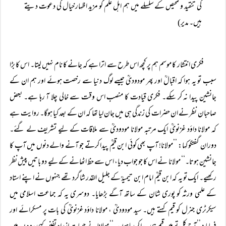
کی تنقید وتمحیص کے سلسلے میں ہم اہل علم کو مزید اظہار خیال کی دعوت دیتے
ہیں۔ مدیر)
فکری انتشار کا موسم ہم پر کچھ اس طرح سے اترا ہے کہ جانے کا نام نہیں لیتا۔ اس کا بڑا
سبب تو یہ ہوا کہ اقبالؒ اور پھر مودودیؒ جیسے لوگ دنیا سے رخصت ہوئے اور ہم ان کے
جانشین پیدا نہ کر سکے۔ فکری قیادت کا منصب اس وقت سے خالی چلا آ رہا ہے۔ بعض
صاحبان نظر نے ان حضرات کی زندگی ہی میں جان لیا تھا کہ ان کے بعد کیا ہوگا۔ روایت ہے
کہ مولانا داؤد غزنویؒ ایک مرتبہ مولانا مودودیؒ سے ملاقات کے لیے تشریف لے گئے۔
دوران گفتگو کہا: ’’مولانا! آپ بھی کوئی ابن قیمؒ پیدا کرتے جو آنے والے دنوں میں آپ کا
جانشین ہوتا۔‘‘ مولانا نے اس کا جو جواب دیا، اس سے حظ اٹھانے کے لیے دو باتیں پیش نظر
رکھیے۔ ایک تو یہ کہ ابن قیمؒ امام ابن تیمیہؒ کے جلیل القدر شاگرد تھے جنہوں نے اپنے استاد
کے علمی ورثہ کو پوری شان کے ساتھ آگے بڑھایا۔ دوسری یہ کہ جماعت اسلامی میں
سیکرٹری جنرل کو قیم کہتے ہیں۔ سید مودودیؒ ، مولانا داؤد غزنویؒ کی بات پر مسکرائے اور