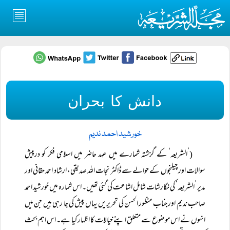
دانش کا بحران
خورشید احمد ندیم
(’الشریعہ‘ کے گزشتہ شمارے میں عہد حاضر میں اسلامی فکر کو درپیش
سوالات اور چیلنجوں کے حوالے سے ڈاکٹر نجات اللہ صدیقی، ارشاد احمد حقانی اور
مدیر ’الشریعہ‘ کی نگارشات شامل اشاعت کی گئی تھیں۔ اس شمارہ میں خورشید احمد
صاحب ندیم اور جناب منظور الحسن کی تحریریں یہاں پیش کی جا رہی ہیں جن میں
انہوں نے اس موضوع سے متعلق اپنے خیالات کا اظہار کیا ہے۔ اس اہم بحث