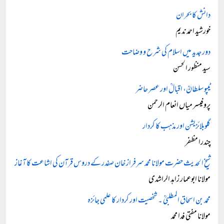
دانش کا بحران
خورشید احمد ندیم
دور جدید میں اسلام کی شرح و وضاحت
سید منظور الحسن
ٹیپو سلطانؒ، اقبالؒ اور عصر حاضر
پروفیسر میاں انعام الرحمن
گلوبلائزیشن اور مذہب کا کردار
چندرا مظفر
شیخ الحدیث حضرت مولانا محمد سرفراز خان صفدر کے دروس قرآن کی اشاعت کا آغاز
مولانا ابوعمار زاہد الراشدی
محمد بن اسحاق المطلبیؒ ۔ شخصیت اور کردار کا علمی جائزہ
مولانا مفتی فدا محمد