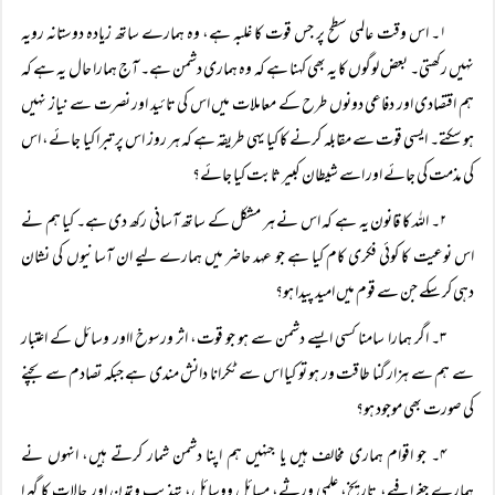
۱۔ اس وقت عالمی سطح پر جس قوت کا غلبہ ہے، وہ ہمارے ساتھ زیادہ دوستانہ رویہ
نہیں رکھتی۔ بعض لوگوں کا یہ بھی کہنا ہے کہ وہ ہماری دشمن ہے۔ آج ہمارا حال یہ ہے کہ
ہم اقتصادی اور دفاعی دونوں طرح کے معاملات میں اس کی تائید اور نصرت سے نیاز نہیں
ہو سکتے۔ ایسی قوت سے مقابلہ کرنے کا کیا یہی طریقہ ہے کہ ہر روز اس پر تبرا کیا جائے، اس
کی مذمت کی جائے اور اسے شیطان کبیر ثابت کیا جائے؟
۲۔ اللہ کا قانون یہ ہے کہ اس نے ہر مشکل کے ساتھ آسانی رکھ دی ہے۔ کیا ہم نے
اس نوعیت کا کوئی فکری کام کیا ہے جو عہد حاضر میں ہمارے لیے ان آسانیوں کی نشان
دہی کر سکے جن سے قوم میں امید پیدا ہو؟
۳۔ اگر ہمارا سامنا کسی ایسے دشمن سے ہو جو قوت، اثر ورسوخ ااور وسائل کے اعتبار
سے ہم سے ہزار گنا طاقت ور ہو تو کیا اس سے ٹکرانا دانش مندی ہے جبکہ تصادم سے بچنے
کی صورت بھی موجود ہو؟
۴۔ جو اقوام ہماری مخالف ہیں یا جنہیں ہم اپنا دشمن شمار کرتے ہیں، انہوں نے
ہمارے جغرافیے، تاریخ، علمی ورثے، مسائل ووسائل، تہذیب وتمدن اور حالات کا گہرا