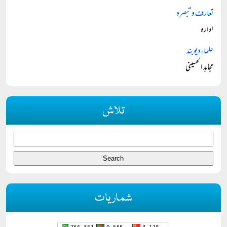
تعارف و تبصرہ
ادارہ
علماء دیوبند
مجاہد الحسینی
تلاش
شماریات