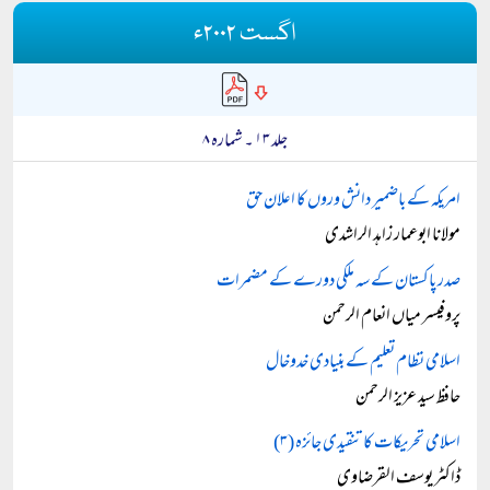
اگست ۲۰۰۲ء
جلد ۱۳ ۔ شمارہ ۸
امریکہ کے باضمیر دانش وروں کا اعلان حق
مولانا ابوعمار زاہد الراشدی
صدر پاکستان کے سہ ملکی دورے کے مضمرات
پروفیسر میاں انعام الرحمن
اسلامی نظام تعلیم کے بنیادی خدوخال
حافظ سید عزیز الرحمن
اسلامی تحریکات کا تنقیدی جائزہ (۳)
ڈاکٹر یوسف القرضاوی