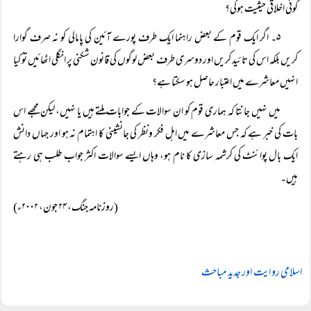
کوئی اخلاقی حیثیت ہوگی؟
۵۔ اگر ایک قوم کے بعض راہنما ایک طرف پورے آئین کی پامالی کو نہ صرف گوارا
کریں بلکہ اس کی تائید کریں اور دوسری طرف بعض لوگوں کی قانون شکنی پر انگلی اٹھائیں تو کیا
انہیں معاشرے میں اعتبار حاصل ہو سکتا ہے؟
میں نہیں جانتا کہ ہماری قوم کو ان سوالات کے جوابات ملتے ہیں یا نہیں، لیکن مجھے اس
بات کی خبر ہے کہ جس معاشرے میں اہل فکر ونظر کی جانشینی کا اہتمام نہ ہو اور جہاں دانش
ایک بال پوائنٹ کی کرشمہ سازی کا نام ہو، وہاں ایسے سوالات اکثر جواب طلب ہی رہتے
ہیں۔
(روزنامہ جنگ، ۲۴ جون، ۲۰۰۲ء)
اسلامی روایت اور جدید مباحث