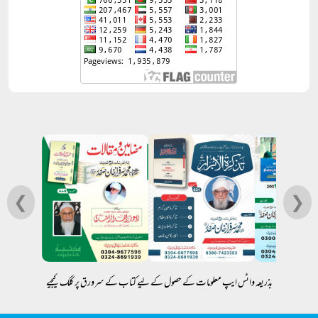
❮
❯
بذریعہ واٹس ایپ معلومات کے حصول کے لیے کتاب کے سرورق پر کلک کیجیے