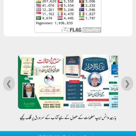
❮
❯
بذریعہ واٹس ایپ معلومات کے حصول کے لیے کتاب کے سرورق پر کلک کیجیے