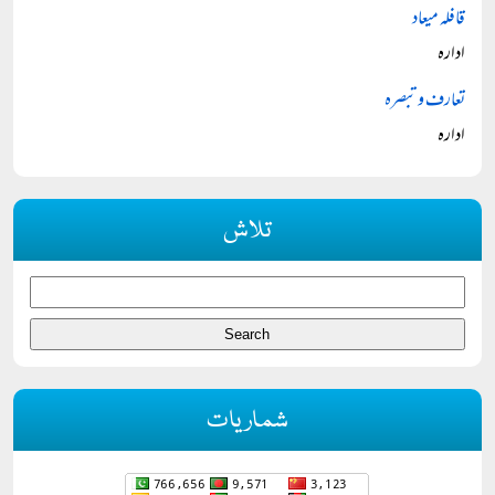
قافلہ میعاد
ادارہ
تعارف و تبصرہ
ادارہ
تلاش
شماریات