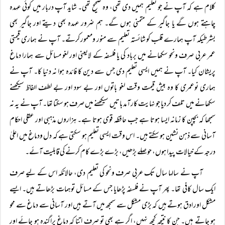
کلام ہے کہ آپ نے جو تعلیم ہمیں دی تھی، وہ صحیح تھی۔ شاید آپ دربار میں کوئی عہدہ
چاہتے ہوں گے یا جاگیر کے متمنی ہوں گے۔ ہم ضرور عہدہ بھی دیتے اور جاگیر بھی
بشرطیکہ آپ ہمارے قلب کو شائستہ تعلیم سے منور ومعمور کرتے۔ آپ نے ہماری قیمتی
عمر عربی صرف ونحو سکھانے میں برباد کی یا فلسفہ کے لایعنی اور لغو مسائل سے ہمارا دماغ
پریشان کیا۔ آپ نے ہمیں ایسی تعلیم دی جس سے دین کا فائدہ ہوا نہ دنیا کا۔ آپ نے
ہماری نوعمری کا وہ بیش قیمت وقت لغو باتوں اور بے سود اور بے لطف الفاظ سیکھنے
سکھانے میں تلف کر دیا جو نہایت کارآمد باتیں سیکھنے میں صرف ہو سکتا تھا۔ آپ نے یہ نہ
سمجھا کہ بچپن کا زمانہ ایسا ہوتا ہے جب حافظہ قوی ہوتا ہے۔ ہزاروں مذہبی اور عقلی احکام
آسانی سے ذہن نشین ہو سکتے ہیں۔ اس وقت ایسی تعلیم ہو سکتی ہے کہ دل ودماغ میں اعلیٰ
درجہ کے خیالات پیدا ہوں، حوصلے بڑھیں، بڑے بڑے کام کرنے کی قابلیت آئے۔
آپ نے سالہا سال تک عربی صرف ونحو کی تعلیم دی، حالانکہ اس کے لیے صرف
ایک سال کافی تھا۔ پھر آپ نے فلسفہ پڑھایا جس کے مسائل توہمات بڑھاتے ہیں۔ ایسے
مشکل اور ادق ہوتے ہیں کہ بڑی مشکل سے سمجھ میں آتے ہیں اور آسانی سے دماغ سے محو
ہو جاتے ہیں۔ جن کا نتیجہ کچھ نہیں، اگر ہے بھی تو صرف اتنا کہ دماغ پراگندہ ہو جائے اور