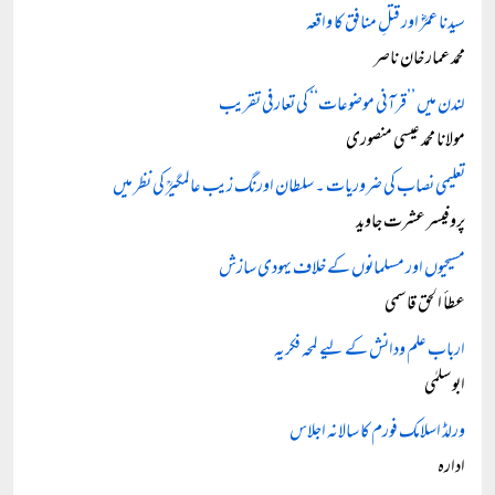
سیدنا عمرؓ اور قتلِ منافق کا واقعہ
محمد عمار خان ناصر
لندن میں ’’قرآنی موضوعات‘‘ کی تعارفی تقریب
مولانا محمد عیسی منصوری
تعلیمی نصاب کی ضروریات ۔ سلطان اورنگ زیب عالمگیرؒ کی نظر میں
پروفیسر عشرت جاوید
مسیحیوں اور مسلمانوں کے خلاف یہودی سازش
عطأ الحق قاسمی
ارباب علم ودانش کے لیے لمحہ فکریہ
ابو سلمٰی
ورلڈ اسلامک فورم کا سالانہ اجلاس
ادارہ