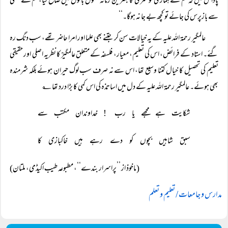
پاداش میں کہ تم نے ہماری نوعمری کا بہترین زمانہ فضول باتوں میں ضائع کیا، تم سے سختی
سے بازپرس کی جائے تو کچھ بے جا نہ ہوگا۔‘‘
عالمگیر رحمۃ اللہ علیہ کے یہ خیالات سن کر جتنے بھی علما اور امرا حاضر تھے، سب دنگ رہ
گئے۔ استاد کے فرائض، اس کی تعلیم، معیار، فلسفہ کے متعلق عالمگیرؒ کا نظریہ اصلی اور حقیقی
تعلیم کی تحصیل کا خیال کتنا وسیع تھا، اس سے نہ صرف سب لوگ حیران ہوئے بلکہ شرمندہ
بھی ہوئے۔ عالمگیر رحمۃ اللہ علیہ کے دل میں اساتذہ کی اس کمی کا بڑا درد تھا ؂
شکایت ہے مجھے یا رب
 خداوندان مکتب سے
 !
سبق شاہیں بچوں کو دے رہے ہیں خاکبازی کا
(ماخوذ از ’’پراسرار بندے‘‘، مطبوعہ طیب اکیڈمی، ملتان)
مدارس و جامعات / تعلیم و تعلم