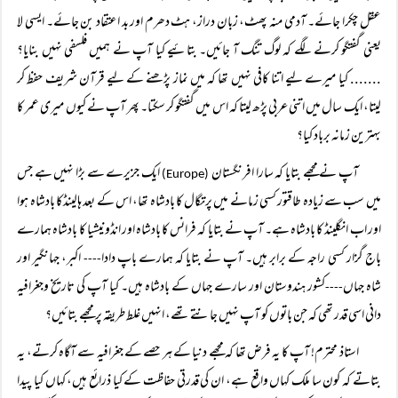
عقل چکرا جائے۔ آدمی منہ پھٹ، زبان دراز، ہٹ دھرم اور بد اعتقاد بن جائے۔ ایسی لا
یعنی گفتگو کرنے لگے کہ لوگ تنگ آ جائیں۔ بتائیے کیا آپ نے ہمیں فلسفی نہیں بنایا؟
....... کیا میرے لیے اتنا کافی نہیں تھا کہ میں نماز پڑھنے کے لیے قرآن شریف حفظ کر
لیتا، ایک سال میں اتنی عربی پڑھ لیتا کہ اس میں گفتگو کر سکتا۔ پھر آپ نے کیوں میری عمر کا
بہترین زمانہ برباد کیا؟
آپ نے مجھے بتایا کہ سارا افرنگستان
ایک جزیرے سے بڑا نہیں ہے جس
(Europe)
میں سب سے زیادہ طاقتور کسی زمانے میں پرتگال کا بادشاہ تھا، اس کے بعد ہالینڈکا بادشاہ ہوا
اور اب انگلینڈ کا بادشاہ ہے۔ آپ نے بتایا کہ فرانس کا بادشاہ اور انڈونیشیا کا بادشاہ ہمارے
باج گزار کسی راجہ کے برابر ہیں۔ آپ نے بتایا کہ ہمارے باپ دادا
اکبر، جہانگیر اور
----
شاہ جہاں
کشور ہندوستان اور سارے جہاں کے بادشاہ ہیں۔ کیا آپ کی تاریخ وجغرافیہ
----
دانی اسی قدر تھی کہ جن باتوں کو آپ نہیں جانتے تھے، انہیں غلط طریقہ پر مجھے بتائیں؟
استاذ محترم! آپ کا یہ فرض تھا کہ مجھے دنیا کے ہر حصے کے جغرافیہ سے آگاہ کرتے، یہ
بتاتے کہ کون سا ملک کہاں واقع ہے، ان کی قدرتی حفاظت کے کیا ذرائع ہیں، کہاں کیا پیدا