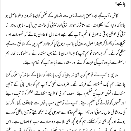
چاہیے؟
کاش، آپ مجھے ایسا سبق پڑھاتے جس سے انسان کے نفس کو ایسا شرف وعلو حاصل ہو
جاتا کہ دنیا کے انقلابات سے متاثر نہ ہوتا۔ ترقی اور تنزلی کی حالت میں ایک سا ہی رہتا۔ نہ
ترقی کی خوشی ہوتی نہ تنزلی کا غم۔ آپ مجھے ایسے استدلال کا عادی بناتے کہ تصورات او ر
تخیلات کو چھوڑ کر ہمیشہ اصول صادقہ کی جانب رجوع کیا کرتا اور علم دین کے حقائق سے مجھے
مطلع کرتے۔ اگر ایسا ہوتا تو ہم آپ کا ایسا احسان مانتے جیسا سکندر نے ارسطو کا مانا تھا۔ ہم
ارسطو سے زیادہ آپ کی عزت کرتے اور سکندر سے زیادہ آپ کو انعام دیتے۔
ملا جی
آپ نے تو ہم کو یہ بھی نہ بتایا کہ ایک بادشاہ کو رعایا کے ساتھ کیا سلوک کرنا
!
چاہئے۔ ہم ایک شہنشاہ کے فرزند تھے۔ ضرورت تھی کہ آپ ہم کو جہاں بانی کے آئین
سکھاتے، فنون حرب کی تعلیم دیتے، صف آرائی کا طریقہ سکھاتے، لشکر کو ترتیب دینے
اور قلعوں کو توڑنے کی تعلیم دیتے۔ آپ نے تو ہمیں سب باتوں سے ناواقف رکھا۔ اگر خدا
کی مدد شامل حال نہ ہوتی اور ہم اپنے فہم وذکا سے خود ہی کچھ نہ سیکھ لیتے تو آج بالکل کورے
ہوتے اور کچھ بھی نہ کرسکتے۔ ہم کو جو کچھ بھی ملا ہے وہ ہمارے رب کا احسان ہے۔ اس