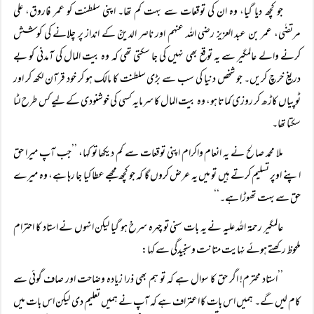
جو کچھ دیا گیا، وہ ان کی توقعات سے بہت کم تھا۔ اپنی سلطنت کو عمر فاروق، علی
مرتضٰی، عمر بن عبد العزیز رضی اللہ عنہم اور ناصر الدینؒ کے انداز پر چلانے کی کوشش
کرنے والے عالمگیر سے یہ توقع بھی نہیں کی جا سکتی تھی کہ وہ بیت المال کی آمدنی کو بے
دریغ خرچ کریں۔ جو شخص دنیا کی سب سے بڑی سلطنت کا مالک ہو کر خود قرآن لکھ کر اور
ٹوپیاں کاڑھ کر روزی کماتا ہو، وہ بیت المال کا سرمایہ کسی کی خوشنودی کے لیے کس طرح لٹا
سکتا تھا۔
ملا محمد صالح نے یہ انعام واکرام اپنی توقعات سے کم دیکھا تو کہا، ’’جب آپ میرا حق
اپنے اوپر تسلیم کرتے ہیں تو میں یہ عرض کروں گا کہ جو کچھ مجھے عطا کیا جا رہا ہے، وہ میرے
حق سے بہت تھوڑا ہے۔‘‘
عالمگیر رحمۃ اللہ علیہ نے یہ بات سنی تو چہرہ سرخ ہو گیا لیکن انہوں نے استاد کا احترام
ملحوظ رکھتے ہوئے نہایت متانت وسنجیدگی سے کہا:
’’استاد محترم! اگر حق کا سوال ہے کہ تو ہم بھی ذرا زیادہ وضاحت اور صاف گوئی سے
کام لیں گے۔ ہمیں اس بات کا اعتراف ہے کہ آپ نے ہمیں تعلیم دی لیکن اس بات میں