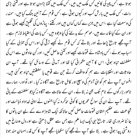
ہوتا ہے، کس چیز کی کانیں کس ملک میں ہیں، کس ملک میں کتنا بڑا دن ہوتا ہے اور کتنی بڑی
رات، کس ملک میں بارش کب اور کیوں ہوتی ہے، کس قوم کے آئین جنگ کیا ہیں، سمندر
کی وسعت کیا ہے، اس میں جزیرے کہاں کہاں ہیں اور کتنے، پہاڑوں کی تخلیق کیسے ہوتی ہے
اور ان کے کیا فائدے ہیں، موسم کے بدلنے کی کیا وجوہ ہیں، کس بات کی احتیاط لازم ہے۔
آپ مجھے تاریخ پڑھاتے اور بتاتے کہ کس قوم نے کیسے ترقی کی اور اس کی تنزلی کے کیا
اسباب ہوئے، کس بادشاہ نے فتوحات کیسے اور کتنی حاصل کیں، اور کن حادثوں سے اس کی
سلطنت تباہ ہوئی، اس کا آئین حکمرانی کیا تھا اور آمدنی کے وسائل کیا تھے۔ آپ ان
حادثات اور انقلابات سے ہم کو واقف کرتے جن سے قومیں یا سلطنتیں تباہ ہو گئی ہیں۔
افسوس آپ نے ہم کوبنی آدم کی وسیع اور کامل تاریخ سے آگاہ نہ کیا ۔ اور تو اور، ہمارے
نامور بزرگوں کے نام تک بھی نہ بتائے۔ ان کے حالات سے آگاہ نہ کیاجو سلطنت کے بانی
تھے۔ آپ نے ان کی سوانح عمریوں کا کوئی تذکرہ نہ کیا جنہوں نے اپنی خداداد ذہانت اور
شجاعت سے عظیم الشان فتوحات حاصل کیں حالانکہ ایک شاہزادے کے لیے ان باتوں کا
جاننا ضروری تھا۔ تاریخ ہی ایک ایسا علم ہے جس سے عقل بڑھتی ہے اور دل ودماغ میں
روشنی پیدا ہوتی ہے۔ بتائیے آپ نے مجھے کیا سکھایا، مجھے آپ کا کس قدر احسان مند ہونا