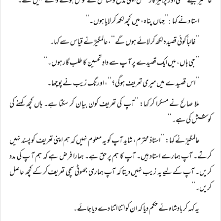
عالمگیر جیسے متقی اور پرہیز گار شخص اپنی مدح وستائش سے خوش ہونے والے نہیں تھے۔
استا دنے کہا
’’جہاں پناہ، میں کچھ لکھ کر لایا ہوں۔‘‘
:
’’غالباً کوئی قصیدہ لکھ کر لائے ہوں گے‘‘، عالمگیرؒ نے قیاس سے کہا۔
’’جی ہاں، میں ایک قصیدے پر آ پ سے دادِ تحسین کا طلب گار ہوں۔‘‘
’’اس قصید ے میں میری تعریف ہوگی؟‘‘، اورنگ زیب نے پوچھا۔
ملا صالح نے مسکرا کر کہا: ’’آپ کی تعریف کون بیان کر سکتا ہے۔ ہاں کچھ کہنے کی
کوشش کی ہے۔‘‘
عالمگیرؒ نے کہا: ’’استاذ محترم، شاید آپ کو یہ معلوم نہیں کہ ہم اپنی تعریف کو پسند نہیں
کرتے۔ آپ ہمارے استاد ہیں۔ آپ کا ہم پر حق ہے۔ ہمارا فرض ہے کہ ہم آ پ کی مدد
کریں۔ آپ کے لیے یہ زیب نہیں دیتا کہ آپ ہماری جھوٹی سچی تعریف کر کے کچھ حاصل
کریں۔‘‘
یہ کہہ کر بادشاہ نے حکم دیا کہ ان کو اتنا اتنا دے دیا جائے۔