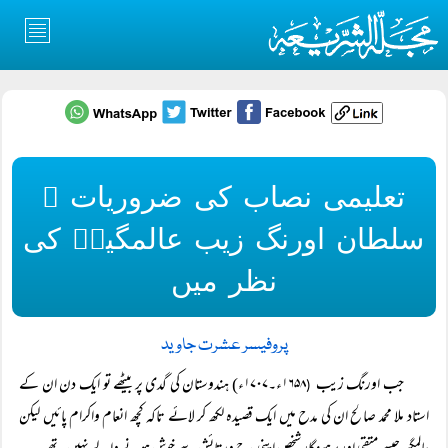
تعلیمی نصاب کی ضروریات ۔
سلطان اورنگ زیب عالمگیرؒ کی
نظر میں
پروفیسر عشرت جاوید
جب اورنگ زیب
۱۶۵۸ء۔۱۷۰۷ء) ہندوستان کی گدی پر بیٹھے تو ایک دن ان کے
(
استاد ملا محمد صالح ان کی مدح میں ایک قصیدہ لکھ کر لائے تاکہ کچھ انعام واکرام پائیں لیکن