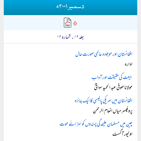
دسمبر ۲۰۰۱ء
جلد ۱۲ ۔ شمارہ ۱۲
افغانستان اور موجودہ عالمی صورت حال
ادارہ
بیعت کی حقیقت اور آداب
مولانا صوفی عبد الحمید سواتیؒ
افغانستان میں امریکی پالیسی کا ایک جائزہ
پروفیسر میاں انعام الرحمن
چین میں مسلمان علیحدگی پسندوں کو سزائے موت
اولیور آگسٹ