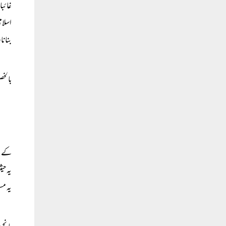
غائبا
اسلام
بنانا
بالخص
کے لی
یہ حی
یہ مسئ