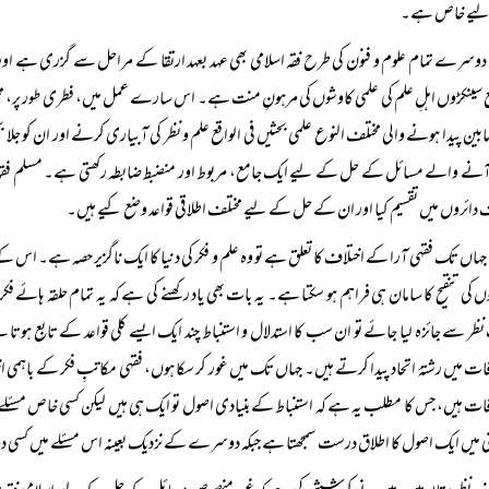
یے خاص ہے۔
دوسرے تمام علوم و فنون کی طرح فقہ اسلامی بھی عہد بعہد ارتقا کے مراحل سے گزری ہے اور
 سینکڑوں اہلِ علم کی علمی کاوشوں کی مرہونِ منت ہے۔ اس سارے عمل میں، فطری طور پر، م
بین پیدا ہونے والی مختلف النوع علمی بحثیں فی الواقع علم و نظر کی آبیاری کرنے اور ان کو جلا ب
نے والے مسائل کے حل کے لیے ایک جامع، مربوط اور منضبط ضابطہ رکھتی ہے۔ مسلم فقہا
 دائروں میں تقسیم کیا اور ان کے حل کے لیے مختلف اطلاقی قواعد وضع کیے ہیں۔
جہاں تک فقہی آرا کے اختلاف کا تعلق ہے تو وہ علم و فکر کی دنیا کا ایک ناگزیر حصہ ہے۔ اس کے بغی
وں کی تنقیح کا سامان ہی فراہم ہو سکتا ہے۔ یہ بات بھی یاد رکھنے کی ہے کہ یہ تمام حلقہ ہائے 
نظر سے جائزہ لیا جائے تو ان سب کا استدلال و استنباط چند ایک ایسے کلی قواعد کے تابع ہوتا 
فات میں رشتۂ اتحاد پیدا کرتے ہیں۔ جہاں تک میں غور کر سکا ہوں، فقہی مکاتبِ فکر کے باہم
فات ہیں، جس کا مطلب یہ ہے کہ استنباط کے بنیادی اصول تو ایک ہی ہیں لیکن کسی خاص مسئلے 
 میں ایک اصول کا اطلاق درست سمجھتا ہے جبکہ دوسرے کے نزدیک بعینہ اس مسئلے میں کسی 