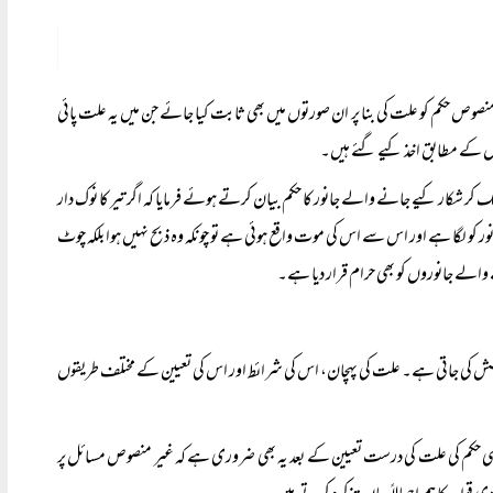
منصوص حکم کو علت کی بنا پر ان صورتوں میں بھی ثابت کیا جائے جن میں یہ علت پائی
ول کے مطابق اخذ کیے گئے ہیں۔
 کر شکار کیے جانے والے جانور کا حکم بیان کرتے ہوئے فرمایا کہ اگر تیر کا نوک دار
انور کو لگا ہے اور اس سے اس کی موت واقع ہوئی ہے تو چونکہ وہ ذبح نہیں ہوا بلکہ چوٹ
لے جانوروں کو بھی حرام قرار دیا ہے۔
ش کی جاتی ہے۔ علت کی پہچان، اس کی شرائط اور اس کی تعیین کے مختلف طریقوں
ی حکم کی علت کی درست تعیین کے بعد یہ بھی ضروری ہے کہ غیر منصوص مسائل پر