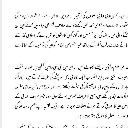
 اس کے بنیادی و ذیلی اصولوں کی ترتیب و تدوین اور ان سے بے شمار جزئیات کی
ختلف رجحانات اور فکری خصائص رکھنے والے مکاتبِ فکر بھی وجود میں آئے ہیں جن
خشنے والی ہیں۔ فقہا کی ان مسلسل اور گوناگوں کاوشوں کا ثمر یہ ہے کہ اسلامی فقہ نئے
 نے نہایت دقتِ نظر کے ساتھ غیر منصوص احکام کو ان کی نوعیت کے لحاظ سے
ر علوم و فنون نہ پھلتے پھولتے ہیں، نہ ان میں نئی نئی راہیں کھلتی ہیں اور نہ مختلف
فکر حیرت انگیز طور پر اپنا انتساب ایک ہی بنیادی سرچشمے کی طرف کرتے ہیں، اور اگر
ہے جو ان کے مابین مابہ الاشتراک کی حیثیت رکھتے اور اس طرح اس غیر متناہی سلسلہ
ی اختلافات بظاہر کتنے ہی وسیع الاطراف محسوس ہوتے ہوں، وہ بیشتر صرف اطلاق کے
میں ان کا اطلاق کرتے ہوئے اختلاف ہو جاتا ہے۔ ایک فقہیہ اپنے علم و مطالعہ کی
دوسرے اصول کا اطلاق بہتر ہوتا ہے۔