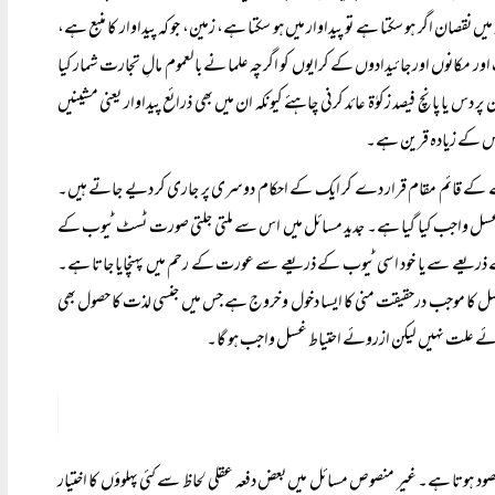
قصان اگر ہو سکتا ہے تو پیداوار میں ہو سکتا ہے، زمین، جو کہ پیداوار کا منبع ہے،
ور مکانوں اور جائیدادوں کے کرایوں کو اگرچہ علما نے بالعموم مالِ تجارت شمار کیا
 پانچ فیصد زکوٰۃ عائد کرنی چاہئے کیونکہ ان میں بھی ذرائع پیداوار یعنی مشینیں
یاس کے زیادہ قرین ہے۔
دوسرے کے قائم مقام قرار دے کر ایک کے احکام دوسری پر جاری کر دیے جاتے ہیں۔
پر غسل واجب کیا گیا ہے۔ جدید مسائل میں اس سے ملتی جلتی صورت ٹسٹ ٹیوب کے
ے ذریعے سے یا خود اسی ٹیوب کے ذریعے سے عورت کے رحم میں پہنچایا جاتا ہے۔
سل کا موجب درحقیقت منی کا ایسا دخول و خروج ہے جس میں جنسی لذت کا حصول بھی
 علت نہیں لیکن ازروئے احتیاط غسل واجب ہو گا۔
د ہوتا ہے۔ غیر منصوص مسائل میں بعض دفعہ عقلی لحاظ سے کئی پہلوؤں کا اختیار