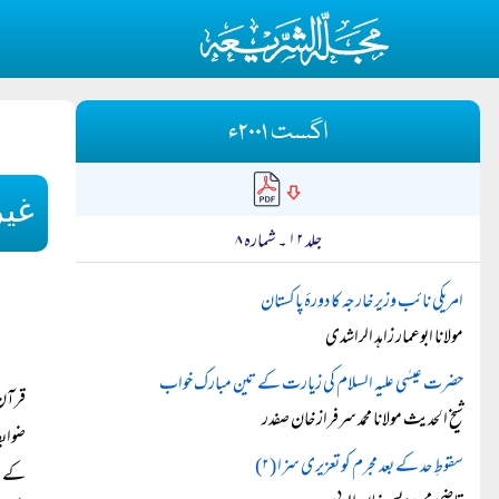
اگست ۲۰۰۱ء
غیر
جلد ۱۲ ۔ شمارہ ۸
امریکی نائب وزیر خارجہ کا دورۂ پاکستان
مولانا ابوعمار زاہد الراشدی
حضرت عیسٰی علیہ السلام کی زیارت کے تین مبارک خواب
قرآن
شیخ الحدیث مولانا محمد سرفراز خان صفدر
ضوابط
سقوطِ حد کے بعد مجرم کو تعزیری سزا (۲)
کے اص