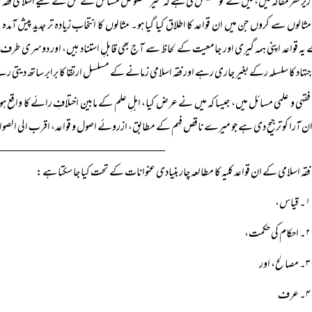
زیرنظر مقالہ میں، میں نے کوشش کی ہے کہ غیر منصوص مسائل کے حل کے لیے اسلامی فقہ میں تجویز 
مثالوں سے کروں جن میں ان قواعد کا اطلاق کیا گیا ہو۔ مثالوں کا انتخاب زیادہ تر جدید پیش 
یہ قواعد اپنی ہمہ گیری اور جامعیت کے لحاظ سے آج بھی قابلِ استناد ہیں، اور دوسری طرف ی
جتہاد کا سلسلہ رکے بغیر جاری رہے اور فقہ اسلامی زمانے کے مسلسل ارتقا کا برابر ساتھ دیتی ر
فقہی و علمی مسائل میں، جیسا کہ میں نے عرض کیا، اہلِ علم کے مابین اختلافِ رائے کا واقع ہو 
 آرا کو ترجیح دی ہے جو میرے ناقص فہم کے مطابق، ازروئے اصول و قواعد، اقرب الی الص
فقہ اسلامی کے ان قواعد کلیہ کا مطالعہ چار بنیادی عنوانات کے تحت کیا جا سکتا ہے:
۱۔ قیاس،
۲۔ احکام کی حکمت،
۳۔ مصالح، اور
۴۔ عرف