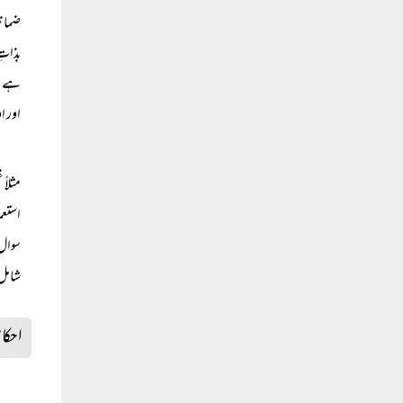
ضمانت
بذاتِ
ہے، ل
اور ا
مثلاً
استعم
سوال 
شامل
احکا