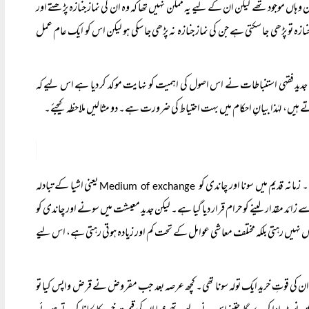
لمان وہاں موجود تھے لیکن ان کے لیے یہ ممکن نہیں تھا کہ وہ ان کی نماز جنازہ پڑھتے اور
زہ تو پڑھی جا سکتی ہے جن کی نماز جنازہ نہ پڑھی جا سکی ہو لیکن اس کو ایک عام عمل
ئے۔ جدید فقہی استنباطات نے اس اصول کی اہمیت کو نہایت موکد کر دیا ہے اس لیے کہ
 لہٰذا بیانِ احکام میں بہت احتیاط کی ضرورت ہے۔ دو مثالیں ملاحظہ کیجئے۔
نہ قدیم میں سونا اور چاندی کو
یعنی اشیا کے تبادلہ
Medium of exchange
مقدار لینے کو حرام قرار دیا گیا ہے۔ لیکن جدید معیشت میں سونے اور چاندی کو
 نہیں رہتی بلکہ مختلف معاشی عوامل کے تحت کم اور زیادہ ہوتی رہتی ہے، اس لیے
ی قوتِ خرید ایک تولہ سونا تھی۔ کچھ عرصہ بعد جب مقروض نے قرض واپس کیا تو