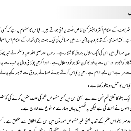
س
شریعت کے احکام اکثر و بیشتر کسی خاص عِلّت پر مبنی ہوتے ہیں۔ قیاس کا مفہوم یہ ہے کہ کسی 
ہے۔ فقہ اسلامی کے قدیم و جدید ذخیرے میں مسائل کی ایک بہت بڑی تعداد کے احکام اس اص
جدید مسائل میں اس کی ایک مثال بندوق کا شکار ہے۔ رسول اللہ صلی اللہ علیہ وسلم نے تیر پھینک
کار کو لگا ہو اور اس سے جانور کا خون نکلا ہو تو وہ حلال ہے۔ اور اگر تیر چوڑائی والی جانب سے ج
سے مرا ہے اس لیے حرام ہے۔ تیر پر قیاس کرتے ہوئے علما نے بندوق سے شکار کیے جانے وا
قیاس کا عمل دو پہلو رکھتا ہے:
ایک پہلو کا تعلق فہمِ نص سے ہے، یعنی اس میں کسی منصوص حکم کی علت متعین کرنے کی کوش
ہلِ اصول نے بحث کی ہے لیکن یہ تفصیل یہاں ہمارے موضوع سے خارج ہے۔
دوسرا پہلو اس حکم کے تعدیہ یعنی غیر منصوص صورتوں میں اس کے اطلاق سے متعلق ہے۔ کس