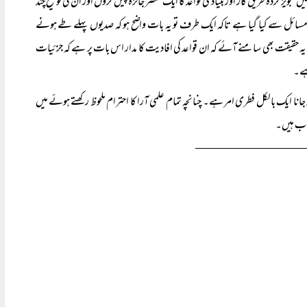
کردہ طریق کار اور بنیادی قواعد کا ایک مختصر جائزہ پیش کروں اور ان کی توضیح چند
آمدہ مسائل سے کیا گیا ہے تاکہ ایک طرف تو یہ بات واضح ہو کہ صدیوں پہلے طے ہونے
ہ حقیقت بھی سامنے آئے کہ ان قواعد کی افادیت کا مدار اس بات پر ہے کہ جزئیات
ہے۔
جانا ایک بالکل فطری امر ہے۔ چنانچہ تمام علمی آرا کا احترام ملحوظ رکھتے ہوئے میں
واب ہیں۔