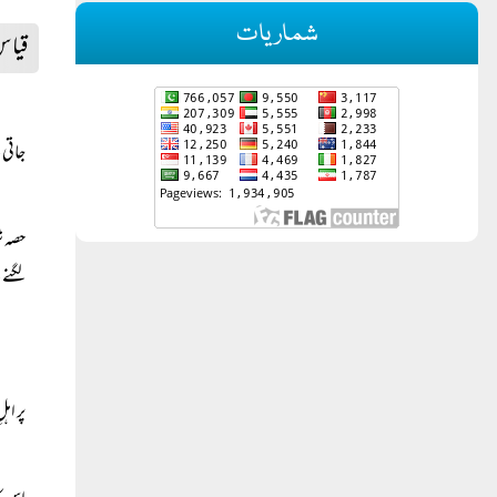
شماریات
قیا
جاتی 
حصہ ش
لگنے 
پر ا