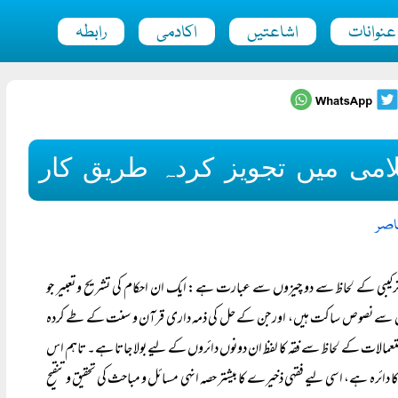
عنوانات
اشاعتیں
اکادمی
رابطہ
می میں تجویز کردہ طریق کار
اصر
 ترکیبی کے لحاظ سے دو چیزوں سے عبارت ہے: ایک ان احکام کی تشریح و تعبیر جو
ن سے نصوص ساکت ہیں، اور جن کے حل کی ذمہ داری قرآن و سنت کے طے کردہ
عمالات کے لحاظ سے فقہ کا لفظ ان دونوں دائروں کے لیے بولا جاتا ہے۔ تاہم اس
کا دائرہ ہے، اسی لیے فقہی ذخیرے کا بیشتر حصہ انہی مسائل و مباحث کی تحقیق و تنقیح