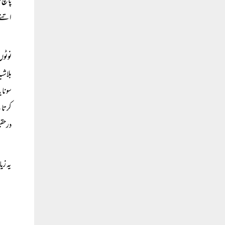
پانچ 
اتنے 
نوٹوں
بلاشب
سونا 
کرتا 
درحقی
یہ زی