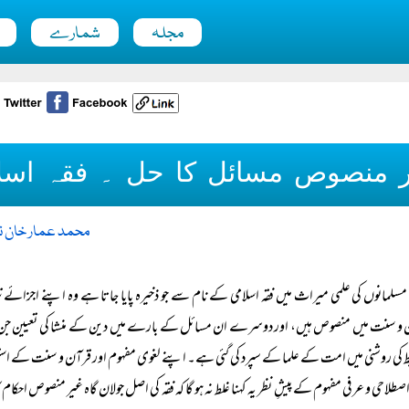
مجلہ
شمارے
 منصوص مسائل کا حل ۔ فقہ اسلا
محمد عمار خان ن
مسلمانوں کی علمی میراث میں فقہ اسلامی کے نام سے جو ذخیرہ پایا جاتا ہے وہ اپنے اجزائے
 و سنت میں منصوص ہیں، اور دوسرے ان مسائل کے بارے میں دین کے منشا کی تعیین ج
 کی روشنی میں امت کے علما کے سپرد کی گئی ہے۔ اپنے لغوی مفہوم اور قرآن و سنت کے است
طلاحی و عرفی مفہوم کے پیشِ نظر یہ کہنا غلط نہ ہو گا کہ فقہ کی اصل جولان گاہ غیر منصوص احکام 