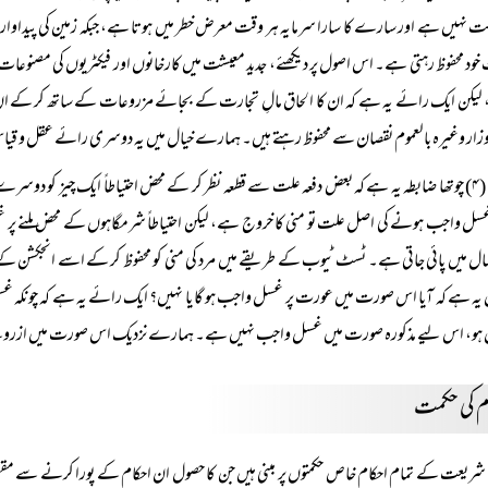
 نہیں ہے اور سارے کا سارا سرمایہ ہر وقت معرض خطر میں ہوتا ہے، جبکہ زمین کی پیداوار میں ن
 خود محفوظ رہتی ہے۔ اس اصول پر دیکھئے، جدید معیشت میں کارخانوں اور فیکٹریوں کی مصنوعات ا
یکن ایک رائے یہ ہے کہ ان کا الحاق مالِ تجارت کے بجائے مزروعات کے ساتھ کر کے ان پر دس یا
وزار وغیرہ بالعموم نقصان سے محفوظ رہتے ہیں۔ ہمارے خیال میں یہ دوسری رائے عقل و ق
(۴) چوتھا ضابطہ یہ ہے کہ بعض دفعہ علت سے قطعہ نظر کر کے محض احتیاطاً ایک چیز کو 
 غسل واجب ہونے کی اصل علت تو منی کا خروج ہے، لیکن احتیاطاً شرمگاہوں کے محض ملنے 
ال میں پائی جاتی ہے۔ ٹسٹ ٹیوب کے طریقے میں مرد کی منی کو محفوظ کر کے اسے انجکشن ک
یہ ہے کہ آیا اس صورت میں عورت پر غسل واجب ہو گا یا نہیں؟ ایک رائے یہ ہے کہ چونکہ غ
 ہو، اس لیے مذکورہ صورت میں غسل واجب نہیں ہے۔ ہمارے نزدیک اس صورت میں ازروئے
م کی حکمت
شریعت کے تمام احکام خاص حکمتوں پر مبنی ہیں جن کا حصول ان احکام کے پورا کرنے سے مقصو