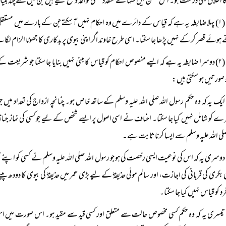
 اطلاق بھی درست ہو۔ اس ضمن میں فقہا نے متعدد عقلی قواعد وضع کیے ہیں جن میں سے چند بنیادی 
(۱) پہلا ضابطہ یہ ہے کہ قیاس کے دائرے میں وہ احکام نہیں آ سکتے جن کے بارے میں مستقل 
ہوئے قصر کر کے نہیں پڑھا جا سکتا۔ اسی طرح خاوند اگر اپنی بیوی پر بدکاری کا جھوٹا الزام لگا
(۲) دوسرا ضابطہ یہ ہے کہ ایسے منصوص احکام کو قیاس کا مبنی نہیں بنایا جا سکتا جو شر
 صورتیں ہو سکتی ہیں:
ایک یہ کہ وہ حکم رسول اللہ صلی اللہ علیہ وسلم کے ساتھ خاص ہو۔ چنانچہ ازواج کی تعداد
 کو شامل نہیں کیا جا سکتا۔ احناف نے اسی اصول پر ایسے شخص کے لیے جو کسی کی نماز جنازہ میں
صلی اللہ علیہ وسلم سے ایسا کرنا ثابت ہے۔
دوسری یہ کہ اس کی نوعیت ایسی رخصت کی ہو جو رسول اللہ صلی اللہ علیہ وسلم نے کسی کو اپ
ی بکری کی قربانی کی اجازت، اور سالم مولٰی حذیفہؓ کے لیے بڑی عمر میں حذیفہؓ کی بیوی کا 
رد کو قیاس نہیں کیا جا سکتا۔
تیسری یہ کہ وہ حکم کسی مخصوص حالت سے متعلق اور کسی قید سے مقید ہو۔ اس صورت میں اس کو 