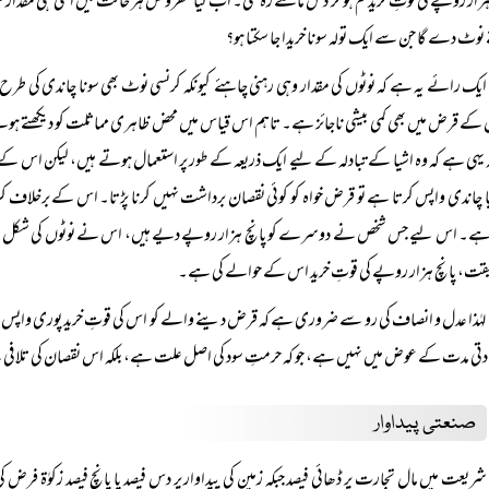
ہزار روپے کی قوتِ خرید کم ہو کر دس ماشے رہ گئی۔ اب کیا مقروض ہر حالت میں اتنی ہی مقدار 
نوٹ دے گا جن سے ایک تولہ سونا خریدا جا سکتا ہو؟
ایک رائے یہ ہے کہ نوٹوں کی مقدار وہی رہنی چاہئے کیونکہ کرنسی نوٹ بھی سونا چاندی کی ط
 کے قرض میں بھی کمی بیشی ناجائز ہے۔ تاہم اس قیاس میں محض ظاہری مماثلت کو دیکھتے ہوئے
ہ یہی ہے کہ وہ اشیا کے تبادلہ کے لیے ایک ذریعہ کے طور پر استعمال ہوتے ہیں، لیکن اس کے
یا چاندی واپس کرتا ہے تو قرض خواہ کو کوئی نقصان برداشت نہیں کرنا پڑتا۔ اس کے برخلاف کرنس
ہے۔ اس لیے جس شخص نے دوسرے کو پانچ ہزار روپے دیے ہیں، اس نے نوٹوں کی شکل میں کوئی
قت، پانچ ہزار روپے کی قوتِ خرید اس کے حوالے کی ہے۔
لہٰذا عدل و انصاف کی رو سے ضروری ہے کہ قرض دینے والے کو اس کی قوتِ خرید پوری واپس م
ادتی مدت کے عوض میں نہیں ہے، جو کہ حرمتِ سود کی اصل علت ہے، بلکہ اس نقصان کی تلافی کے
صنعتی پیداوار
شریعت میں مالِ تجارت پر ڈھائی فیصد جبکہ زمین کی پیداوار پر دس فیصد یا پانچ فیصد زکوٰۃ 