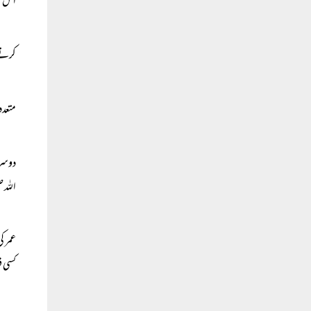
اس کا
کرتے 
متعدد
دوسرے
اللہ 
عمر ک
کسی ف