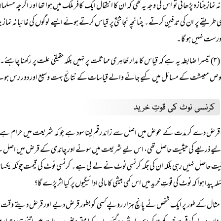
نہ نمازِ جنازہ پڑھائی تو اس کی وجہ یہ تھی کہ ان کا انتقال ایک کافر ملک میں ہوا تھا اور اگرچہ مس
ی طریقے پر ان کی تدفین کرتے۔ چنانچہ نجاشیؓ پر قیاس کرتے ہوئے ایسے لوگوں کی غائبانہ نماز جنا
 درست نہیں ہو گا۔
(۳) تیسرا ضابطہ یہ ہے کہ قیاس کا مدار ظاہری مماثلت پر نہیں بلکہ حقیقی علت پر رکھنا چاہ
وص معیشت کے مسائل میں کیے جانے والے قیاسات کے نتائج بہت وسیع اور دور رس ہوتے ہیں،
کرنسی نوٹ کی قوتِ خرید
قرض دے کر مدت کے عوض میں اصل سے زائد رقم لینا سود ہے جو کہ شریعت میں حرام ہے۔ زما
ے ذریعے کی حیثیت حاصل تھی، اس لیے شریعت میں سونے اور چاندی کے قرض میں اصل سے زائد 
ثیت حاصل نہیں رہی بلکہ ان کی جگہ کرنسی نوٹ نے لے لی ہے۔ کرنسی نوٹ کی قیمت چونکہ یکساں
لہ پیدا ہوا کہ نوٹ کی قوتِ خرید میں اس کمی بیشی کا مالی ادائیگیوں پر کیا اثر پڑے گا؟
مثال کے طور پر ایک شخص نے پانچ ہزار روپے کسی کو بطور قرض دیے اور قرض دیتے وقت ان ک