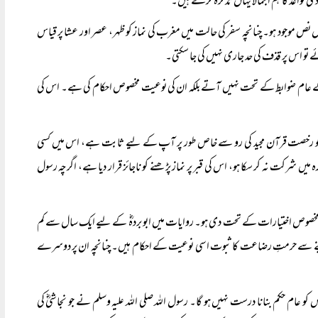
قواعد کا ہم اجمالاً یہاں تذکرہ کرتے ہیں۔
نص موجود ہو۔ چنانچہ سفر کی حالت میں مغرب کی نماز کو ظہر، عصر اور عشا پر قیاس
ئے تو اس پر قذف کی حد جاری نہیں کی جا سکتی۔
یعت کے عام ضوابط کے تحت نہیں آتے بلکہ ان کی نوعیت مخصوص احکام کی ہے۔ اس کی
 میں جو رخصت قرآن مجید کی رو سے خاص طور پر آپ کے لیے ثابت ہے، اس میں کسی
 شرکت نہ کر سکا ہو، اس کی قبر پر نماز پڑھنے کو ناجائز قرار دیا ہے، اگرچہ رسول
نے مخصوص اختیارات کے تحت دی ہو۔ روایات میں ابو بردہؓ کے لیے ایک سال سے کم
دودھ پینے سے حرمتِ رضاعت کا ثبوت اسی نوعیت کے احکام ہیں۔ چنانچہ ان پر دوسرے
عام حکم بنانا درست نہیں ہو گا۔ رسول اللہ صلی اللہ علیہ وسلم نے جو نجاشیؓ کی