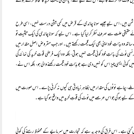
میں نوٹ ادا کرے گا جتنے اس نے لیے تھے؟ یا ان کی قیمتِ خرید کا لحاظ کرتے ہوئے
رح ثمن ہیں، اس لیے جیسے سونا چاندی کے قرض میں کمی بیشی درست نہیں، اسی طرح
 حقیقی علت سے صرفِ نظر کر لیا گیا ہے۔ اس لیے کہ سونا چاندی کی ایک حیثیت تو
 ساتھ وہ بذاتِ خود اپنی بھی ایک قیمت رکھتے ہیں۔ اور جب مقروض اصل مقدار میں
ی نوٹ کی بذاتِ خود کوئی قیمت نہیں ہوتی، بلکہ وہ ایک فرضی قوتِ خرید کی نمائندگی
 ایسی چیز اس کو نہیں دی ہے جو بذاتِ خود قیمت رکھنے والی ہو، بلکہ اس نے،
لے، چاہے نوٹوں کی مقدار میں بظاہر زیادتی ہی کیوں نہ کرنی پڑے۔ اس صورت میں
 لیے ہو گی جو اس عرصے میں نوٹ کی قوتِ خرید میں واقع ہو گیا ہے۔
فرض کی گئی ہے۔ اس فرق کی وجہ یہ ہے کہ تجارت میں سرمایے کے محفوظ رہنے کی کوئی