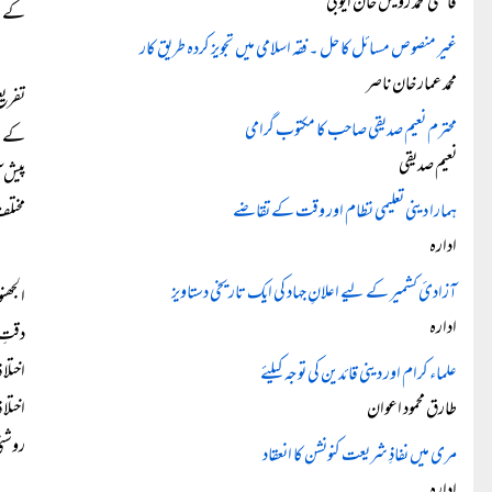
قاضی محمد رویس خان ایوبی
کے ل
غیر منصوص مسائل کا حل ۔ فقہ اسلامی میں تجویز کردہ طریق کار
محمد عمار خان ناصر
تفریع
محترم نعیم صدیقی صاحب کا مکتوب گرامی
کے ما
نعیم صدیقی
پیش آ
ہمارا دینی تعلیمی نظام اور وقت کے تقاضے
مختلف
ادارہ
آزادیٔ کشمیر کے لیے اعلانِ جہاد کی ایک تاریخی دستاویز
الجھن
ادارہ
دقتِ 
اختلا
علماء کرام اور دینی قائدین کی توجہ کیلئے
طارق محمود اعوان
اختلا
روشنی
مری میں نفاذِ شریعت کنونشن کا انعقاد