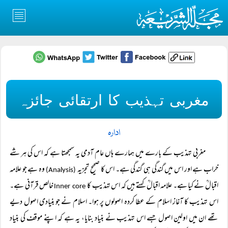
مغربی تہذیب کا ارتقائی جائزہ
ادارہ
مغربی تہذیب کے بارے میں ہمارے ہاں عام آدمی یہ سمجھتا ہے کہ اس کی ہر شے
خراب ہے اور اس میں گندگی ہی گندگی ہے۔ اس کا صحیح تجزیہ
وہ ہے جو علامہ
(Analysis)
اقبالؒ نے کیا ہے۔ علامہ اقبالؒ کہتے ہیں کہ اس تہذیب کا
خالص قرآنی ہے۔
Inner core
اس تہذیب کا آغاز اسلام کے عطا کردہ اصولوں پر ہوا۔ اسلام نے جو بنیادی اصول دیے
تھے ان میں اولین اصول جسے اس تہذیب نے بنیاد بنایا، یہ ہے کہ اپنے موقف کی بنیاد