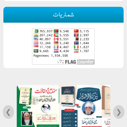
شماریات
❮
❯