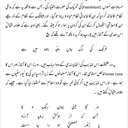
مساواتِ نسواں
کی تحریک کی صورت اختیار کی۔ جس سے واقعہ یہ ہے کہ عائلی
(Feminism)
نظام کا خاتمہ کر دیا کہ ان کا خاندانی نظام تباہ و برباد ہو گیا۔ اور بینکنگ کے نظام کے ذریعے
ان کا معاشی استحصال کر کے ان کی گردن پر سوار ہو کر بیٹھ گئے۔ یہی وجہ ہے کہ علامہ اقبالؒ
اس صدی کے آغاز میں یورپ جا کر یہ دیکھ آئے تھے کہ ؏
فرنگ کی رگِ جاں پنجۂ یہود میں ہے
یہ در حقیقت اس تہذیب کی انتہاپسندی کے دو اسباب ہیں۔ ورنہ اس کا آغاز اور اس کا
خالص اسلامی تھا۔ اس کا آغاز مسلمانوں کے زیراثر ہسپانیہ کی یونیورسٹیوں سے
Inner core
ہوا ہے، اور اس تہذیب میں اگر کوئی خیر ہے تو وہ اسلام سے مستعار لیا گیا ہے۔ جیسے کہ
علامہ اقبالؒ کہتے ہیں ؎
ہر کجا بینی جہان رنگ و بو
آن کہ از خاکش بروید آرزو
یا زنور مصطفٰیؐ او را بہا است