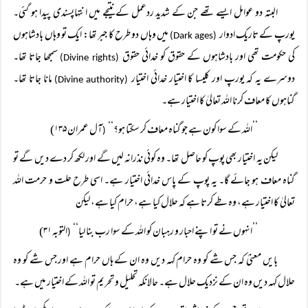
البتہ دو عوامل ایسے تھے جن کے شدید ردعمل کے نتیجے میں انتہاپسندی پیدا ہو گئی۔
یورپ کے تاریک ادوار
میں وہاں دو طرح کا جبر تھا: ایک تو وہاں بادشاہوں
(Dark ages)
کی حکومت تھی اور بادشاہوں کے حقوق کو خدائی حقوق
سمجھا جاتا تھا۔
(Divine rights)
دوسرے یہ کہ یورپ اور کلیسا کا اختیار خدائی اختیار
مانا جاتا تھا۔
(Divine authority)
گناہوں کا معاف کرنا اللہ تعالیٰ کا اختیار ہے۔
’’اللہ کے سوا کون ہے جو گناہ معاف کر سکتا ہو؟‘‘
آل عمران ۱۳۵)
(
لیکن یہ اختیار بھی پوپ کو حاصل تھا۔ وہ کوئی نذرانہ لیں گے اور لکھ کر دے دیں گے تو
گناہ معاف ہو جائے گا۔ یہ پوپ کے پاس خدائی اختیار ہے۔ اسی طرح حلت و حرمت اللہ
تعالیٰ کا اختیار ہے، وہ طے کرتا ہے کہ حلال کیا ہے، حرام کیا ہے، لیکن
’’انہوں نے تو اپنے احبار و رہبان کو اللہ کے سوا رب بنا لیا‘‘
التوبہ ۳۱)
(
بایں معنیٰ کہ جس شے کو وہ حرام کہہ دیں وہ ان کے ہاں حرام ہے اور جس شے کو وہ
حلال کہہ دیں وہ ان کے نزدیک حلال ہے۔ حالانکہ تحلیل و تحریم تو اللہ کے اختیار میں ہے۔