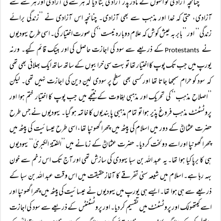
چنانچہ آزادی کو انہوں نے مادر پدر آزادی بنا دیا کہ ہر شے کی آزادی اور ہر شے سے
آزادی، حتیٰ کہ خدا اور مذہب سے بھی آزادی۔ چنانچہ اس آزادی نے ’’زندگی برائے
زندگی‘‘ اور ’’بابر بہ عیش کوش کہ علام دوبارہ نیست‘‘ کی صورت اختیار کی۔ اسی طرح یہودیوں
نے
کے ذریعے سے سود کی اجازت حاصل کی اور بینک قائم کیے۔ ورنہ
Protestants
یورپ میں جب تک پوپ کا اختیار تھا تو بہت سی خرابیوں کے ساتھ ساتھ ایک بھلائی بھی تھی
کہ سود کو حرام سمجھا جاتا تھا اور کسی بھی سطح پر سودی لین دین کی اجازت نہیں تھی۔ لیکن
’’اصلاحِ مذہب‘‘ کی تحریک اور مذہبی بغاوت کے نتیجے میں جب پوپ کا اختیار ختم ہوا اور
پروٹسٹنٹ مذہب فروغ پذیر ہوا تو تمام مذہبی پابندیوں کا خاتمہ ہو گیا۔ یہودیوں نے جس طرح
حضرت عثمانؓ کے دور میں اسلام کی پیٹھ میں چھرا گھونپا تھا، اسی طرح عیسائیت کی پیٹھ میں
چھرا گھونپا اور اسے دولخت کر دیا۔ حضرت عثمانؓ کے زمانے میں ’’الفتنۃ الکبریٰ‘‘ یہودیوں
ہی کا برپا کیا ہوا تھا۔ یہ عبد اللہ بن سبا یہودی کی سازش تھی اور آج تک اس زخم سے خون
بہہ رہا ہے۔ اسلام میں شیعہ سنی تفرقے کا آغاز حقیقت میں اس وقت عبد اللہ بن سبا کے
ذریعے سے ہی ہوا تھا۔ ایسے ہی یورپ میں یہودیوں نے عیسائیت کی پیٹھ میں چھرا گھونپا اور
اسے کیتھولک اور پروٹسٹنٹ میں تقسیم کر دیا۔ اور پروٹسٹنٹس کے ذریعے سے سود کی اجازت