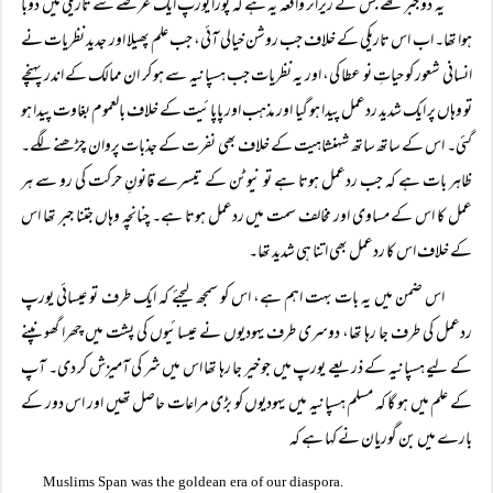
یہ دو جبر تھے جس کے زیراثر واقعہ یہ ہے کہ پورا یورپ ایک عرصے سے تاریکی میں ڈوبا
ہوا تھا۔ اب اس تاریکی کے خلاف جب روشن خیالی آئی، جب علم پھیلا اور جدید نظریات نے
انسانی شعور کو حیاتِ نو عطا کی، اور یہ نظریات جب ہسپانیہ سے ہو کر ان ممالک کے اندر پہنچے
تو وہاں پر ایک شدید ردعمل پیدا ہو گیا اور مذہب اور پاپائیت کے خلاف بالعموم بغاوت پیدا ہو
گئی۔ اس کے ساتھ ساتھ شہنشاہیت کے خلاف بھی نفرت کے جذبات پروان چڑھنے لگے۔
ظاہر بات ہے کہ جب ردعمل ہوتا ہے تو نیوٹن کے تیسرے قانونِ حرکت کی رو سے ہر
عمل کا اس کے مساوی اور مخالف سمت میں ردعمل ہوتا ہے۔ چنانچہ وہاں جتنا جبر تھا اس
کے خلاف اس کا ردعمل بھی اتنا ہی شدید تھا۔
اس ضمن میں یہ بات بہت اہم ہے، اس کو سمجھ لیجئے کہ ایک طرف تو عیسائی یورپ
ردعمل کی طرف جا رہا تھا، دوسری طرف یہودیوں نے عیسائیوں کی پشت میں چھرا گھونپنے
کے لیے ہسپانیہ کے ذریعے یورپ میں جو خیر جا رہا تھا اس میں شر کی آمیزش کر دی۔ آپ
کے علم میں ہو گا کہ مسلم ہسپانیہ میں یہودیوں کو بڑی مراعات حاصل تھیں اور اس دور کے
بارے میں بن گوریان نے کہا ہے کہ
.
Muslims Span was the goldean era of our diaspora