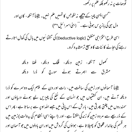
توہمات پر نہ رکھو بلکہ علم پر رکھو۔
’’کسی ایسی چیز کے پیچھے نہ لگو جس کا تمہیں علم نہیں۔ یقیناً آنکھ، کان اور
دل ہی کی بازپرس ہونی ہے۔‘‘
بنی اسرائیل ۳۶)
(
اسی طرح استخراجی منطق
کی تنگنائیوں میں بال کی کھال اتارتے
(Deductive logic)
رہنے کی بجائے کائنات کا وسیع تر مشاہدہ کرو۔
کھول آنکھ، زمین دیکھ، فلک دیکھ، فضا دیکھ
مشرق سے ابھرتے ہوئے سورج کو ذرا دیکھ
یقیناً آسمانوں اور زمین کی ساخت میں، رات اور دن کے پیہم ایک دوسرے کو ذرا
دیکھ آنے میں، ان کشتیوں میں جو انسان کے نفع کی چیزیں لیے ہوئے دریاؤں اور
سمندروں میں چلتی پھرتی ہیں، بارش کے اس پانی میں جسے اللہ اوپر سے برساتا ہے، پھر اس
کے ذریعے سے مردہ زمین کو زندگی بخشتا ہے، اور
اپنے اسی انتظام کی بدولت) زمین میں
(
ہر قسم کی جاندار مخلوق کو پھیلاتا ہے، ہواؤں کی گردش میں اور ان بادلوں میں جو آسمان اور