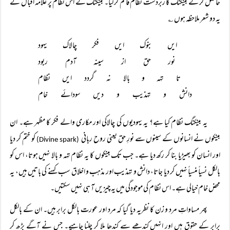
حاصل کر کے بینکنگ کا زبردست نظام قائم کر لیا۔ بینکنگ کے اس نظام پر علامہ اقبالؒ کے
یہ دو شعر ملاحظہ ہوں ؎
ایں بنوک ایں فکر چالاک یہود
نور حق از سینہ آدم ربود
تا تہہ و بالا نہ گردد ایں نظام
دانش و تہذیب و دیں سودائے خام
یہ بینکنگ نظام کیا ہے؟ یہ یہودیوں کی چالاکی اور مکاری والے فکر کا مظہر ہے۔ ان
بینکوں نے انسانوں کے سینوں سے نورِ حق یعنی روح ربانی
کو ختم کر دیا
(Divine spark)
اور انسان کو بھیڑیا بنا کر رکھ دیا ہے۔ جب تک بینکوں کا یہ نظام تہہ و بالا نہیں ہوتا، اس کو
بالکل نسیاً منسیاً نہیں کر دیا جاتا، دانش و تہذیب اور مذہب و اخلاق سب کہنے کی باتیں ہیں، یہ
محض خام خیالی ہے۔ اس نظام کی موجودگی میں یہ چیزیں آ ہی نہیں سکتیں۔
پھر مساواتِ مرد و زن کا نظریہ دیا گیا کہ مرد اور عورت بالکل برابر ہیں۔ ان کے بالکل
برابر کے حقوق ہیں اور انہیں کندھے سے کندھا ملا کر چلنا چاہیے۔ جس نے آگے بڑھ کر