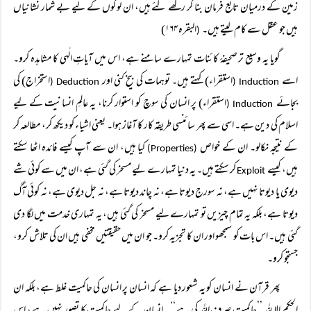
زمین کے درمیان تابع فرمان بنا کر رکھے گئے ہیں، ان لوگوں کے لیے بے شمار نشانیاں
ہیں جو عقل سے کام لیتے ہیں۔
البقرہ ۱۶۴)
(
گویا یہ وسیع تر صحیفۂ کائنات تمہارے سامنے ہے، اس میں آیاتِ الٰہی کا مشاہدہ کرو۔
اسے
استقراء) کہتے ہیں۔ توہمات کی بیخ کنی اور
استخراج) کی
Deduction (
Induction (
بجائے
استقراء) پر انسان کی سوچ کو استوار کرنا، یہ عالمِ انسانیت کے لیے
Induction (
اسلام کی دین ہے۔ اسی سے پھر سائنسی طریقہ کار کا آغاز ہوا۔ یعنی اشیاء کو دیکھ کر، مطالعہ کر
کے نتیجہ نکالو۔ ان کے خواص
کیا ہیں، ان سے آپ کیسے فائدہ اٹھا سکتے
(Properties)
ہیں، کیسے
کر سکتے ہیں۔ یہ دنیا تمہارے لیے مسخر کی گئی ہے، ان میں سے کوئی شے
Exploit
دیوی یا دیوتا نہیں ہے، نہ سورج دیوتا ہے، نہ چاند دیوتا ہے، نہ جل دیوی ہے، نہ کوئی آگ
دیوتا ہے، بلکہ یہ تمام چیزیں تو تمہارے لیے مسخر کی گئی ہیں، یہ تمہاری خدمت میں لگا دی
گئی ہیں۔ اس بات کو سمجھو اور ان کا تجزیہ کرو۔ جو ان میں حقیقتیں مخفی ہیں ان کی تلاش کرو،
جستجو کرو۔
پھر قرآن نے انسان کو یہ شعور دیا ہے کہ انسان پر انسان کی حاکمیت غلط ہے، بلکہ ان