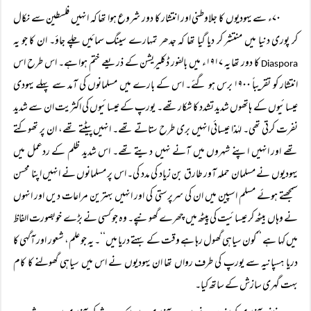
۷۰ء سے یہودیوں کا جلاوطنی اور انتشار کا دور شروع ہوا تھا کہ انہیں فلسطین سے نکال
کر پوری دنیا میں منتشر کر دیا گیا تھا کہ جدھر تمہارے سینگ سمائیں چلے جاؤ۔ ان کا جو یہ
کا دور تھا یہ ۱۹۱۷ء میں بالفور ڈکلیریشن کے ذریعے ختم ہوا ہے۔ اس طرح اس
Diaspora
انتشار کو تقریباً ۱۹۰۰ برس ہو گئے۔ اس کے بارے میں مسلمانوں کی آمد سے پہلے یہودی
عیسائیوں کے ہاتھوں شدید تشدد کا شکار تھے۔ یورپ کے عیسائیوں کی اکثریت ان سے شدید
نفرت کرتی تھی۔ لہٰذا عیسائی انہیں بری طرح ستاتے تھے۔ انہیں پیٹتے تھے، ان پر تھوکتے
تھے اور انہیں اپنے شہروں میں آنے نہیں دیتے تھے۔ اس شدید ظلم کے ردعمل میں
یہودیوں نے مسلمان حملہ آور طارق بن زیاد کی مدد کی۔ اس پر مسلمانوں نے انہیں اپنا محسن
سمجھتے ہوئے مسلم اسپین میں ان کی سرپرستی کی اور انہیں بہترین مراعات دیں اور انہوں
نے وہاں بیٹھ کر عیسائیت کی پیٹھ میں چھرے گھونپے۔ وہ جو کسی نے بڑے خوبصورت الفاظ
میں کہا ہے ’’کون سیاہی گھول رہا ہے وقت کے بہتے دریا میں‘‘۔ یہ جو علم، شعور اور آگہی کا
دریا ہسپانیہ سے یورپ کی طرف رواں تھا ان یہودیوں نے اس میں سیاہی گھولنے کا کام
بہت گہری سازش کے ساتھ کیا۔