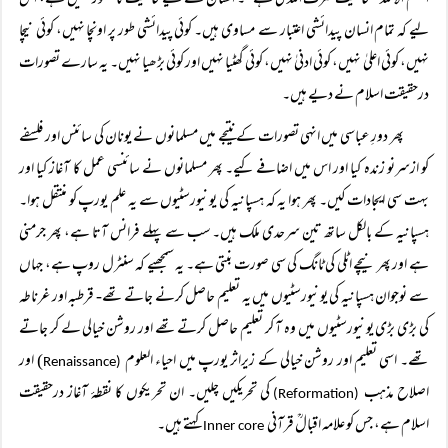
الحکم الا للہ ’’حاکمیت صرف اللہ کی ہے‘‘۔ انسان کے لیے حاکمیت کا تصور نہیں ہے، اس
لیے کہ تمام انسان پیدائشی اعتبار سے مساوی ہیں۔ کوئی پیدائشی طور پر اونچا نہیں، کوئی نیچا
نہیں، کوئی اعلیٰ نہیں، کوئی ادنیٰ نہیں، کوئی گھٹیا نہیں اور کوئی بڑھیا نہیں۔ یہ سارے تصورات
درحقیقت اسلام نے دیے ہیں۔
پھر دورِ عباسی میں انہی تصورات کے نتیجے میں مسلمانوں نے یونان کی سائنس اور فلسفے
کو ازسرنو زندہ کیا اور اس میں اضافے کیے۔ پھر مسلمانوں نے سائنسی عمل کا آغاز کیا اور
بہت سی ایجادات کیں۔ پھر ہوا یہ کہ ہسپانیہ کی یونیورسٹیوں سے یہ علم یورپ کو منتقل ہوا۔
ہسپانیہ کے بالکل ساتھ تین سرحدی ملک ہیں۔ سب سے پہلے فرانس آتا ہے، پھر جرمنی
ہے اور پھر نیچے اٹلی کی ٹانگ کی سی صورت بنتی ہے۔ یہ سمجھیے کہ سنٹرل روپ ہے، جہاں
سے نوجوان ہسپانیہ کی یونیورسٹیوں میں یہ تعلیم حاصل کرنے جاتے تھے- قرطبہ اور غرناطہ
کی بڑی بڑی یونیورسٹیوں میں وہ آ کر تعلیم حاصل کرتے تھے اور روشن خیالی لے کر جاتے
تھے۔ اسی تعلیم اور روشن خیالی کے زیراثر یورپ میں احیاء العلوم
) اور
Renaissance
(
اصلاح مذہب
کی تحریکیں چلیں۔ ان تحریکوں کا نقطۂ آغاز درحقیقت
(Reformation)
اسلام ہے، جس کو علامہ اقبالؒ قرآنی
کہتے ہیں۔
Inner core