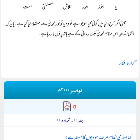
یا ہنوز اندر تلاش مصطفٰیؐ است
یعنی اگر آج دنیا میں کوئی خیر موجود ہے تو وہ یا تو نورِ محمدیؐ سے مستعار لیا گیا ہے، یا یہ کہ
ابھی انسان اس مقامِ محمدیؐ تک رسائی کے لیے ہاتھ پاؤں مار رہا ہے۔
آراء و افکار
نومبر ۲۰۰۰ء
جلد ۱۱ ۔ شمارہ ۱۱
کیا اسلامی نظام صرف مولویوں کا مسئلہ ہے؟