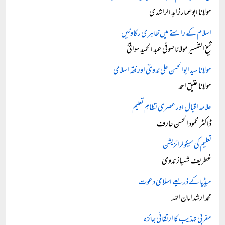
مولانا ابوعمار زاہد الراشدی
اسلام کے راستے میں ظاہری رکاوٹیں
شیخ التفسیر مولانا صوفی عبد الحمید سواتیؒ
مولانا سید ابوالحسن علی ندویؒ اور فقہ اسلامی
مولانا عتیق احمد
علامہ اقبال اور عصری نظامِ تعلیم
ڈاکٹر محمود الحسن عارف
تعلیم کی سیکولرائزیشن
غطریف شہباز ندوی
میڈیا کے ذریعے اسلامی دعوت
محمد ارشد امان اللہ
مغربی تہذیب کا ارتقائی جائزہ