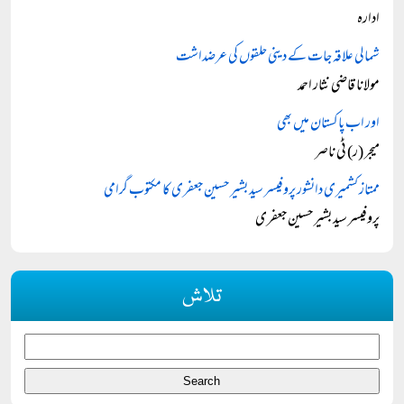
ادارہ
شمالی علاقہ جات کے دینی حلقوں کی عرضداشت
مولانا قاضی نثار احمد
اور اب پاکستان میں بھی
میجر (ر) ٹی ناصر
ممتاز کشمیری دانشور پروفیسر سید بشیر حسین جعفری کا مکتوب گرامی
پروفیسر سید بشیر حسین جعفری
تلاش