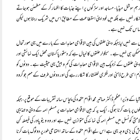
 ہم سوشل میڈیا، مساجد اور سڑکوں پر اپنے جذبات کا اظہار کر کے مطمئن ہو جاتے
انکار نہیں ہے بلکہ میں خود اپنی استطاعت کے مطابق اس میں شریک رہتا ہوں لیکن
کا احساس تک نہیں ہے۔
 سے نہیں لیا جبکہ دینی حلقوں کی بین الاقوامی معاہدات کے بارے میں یہی صورتحال
 ممکن ہی نہیں ہے۔ سیکولر حلقوں کا خیال ہے کہ دستور پاکستان محض ایک نمائشی اور
ینی حلقوں کے نزدیک بین الاقوامی معاہدات کی کم و بیش یہی حیثیت ہے۔ دونوں کو
 قوم اسی طرح ذہنی اور فکری خلفشار کا شکار رہے گی اور دونوں طرف کے مہم جو گروہ
 وزیر اعظم ڈاکٹر مہاتیر محمد اقوام متحدہ کی پچاس سالہ تقریبات کے موقع پر، جبکہ
وں پر بات کرنا ہوگی۔ ایک یہ کہ بین الاقوامی معاہدات پر مسلم امہ کے دینی و تہذیبی
ی کونسل میں مسلم امہ کی نمائندگی متوازن نہیں ہے اور وہ ویٹو پاور کی فیصلہ کن
ش کی بڑی وجہ یہی ہے اس لیے اقوام متحدہ کے ساتھ اجتماعی طور پر دوٹوک بات کرنا