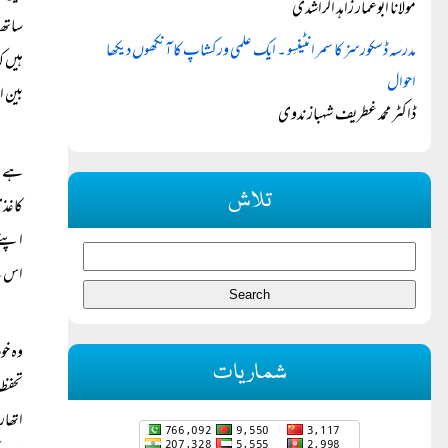
مولانا ابوعمار زاہد الراشدی
ساتھ 
مدرسہ ڈسکورسز کا سمر انٹینسِو ۔ ایک علمی ورکشاپ کا آنکھوں دیکھا
ہیں ک
احوال
بین ا
ڈاکٹر محمد غطریف شہباز ندوی
ہے۔ ح
تلاش
کاغذی
اپنے 
اس س
وہ خو
شماریات
تحفظا
اتھار