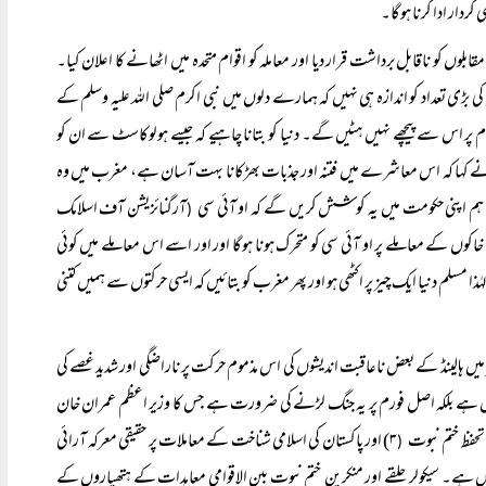
ردار ادا کرنا ہوگا۔
ں کو ناقابل برداشت قرار دیا اور معاملہ کو اقوام متحدہ میں اٹھانے کا اعلان کیا۔
ی بڑی تعداد کو اندازہ ہی نہیں کہ ہمارے دلوں میں نبی اکرم صلی اللہ علیہ وسلم کے
م پر اس سے پیچھے نہیں ہٹیں گے۔ دنیا کو بتانا چاہیے کہ جیسے ہولوکاسٹ سے ان کو
ے کہا کہ اس معاشرے میں فتنہ اور جذبات بھڑکانا بہت آسان ہے، مغرب میں وہ
م اپنی حکومت میں یہ کوشش کریں گے کہ او آئی سی
آرگنائزیشن آف اسلامک
(
ہ خاکوں کے معاملے پر او آئی سی کو متحرک ہونا ہوگا اور اور اسے اس معاملے میں کوئی
ذا مسلم دنیا ایک چیز پر اکٹھی ہو اور پھر مغرب کو بتائیں کہ ایسی حرکتوں سے ہمیں کتنی
ھر میں ہالینڈ کے بعض ناعاقبت اندیشوں کی اس مذموم حرکت پر ناراضگی اور شدید غصے کی
یں ہے بلکہ اصل فورم پر یہ جنگ لڑنے کی ضرورت ہے جس کا وزیر اعظم عمران خان
۳) اور پاکستان کی اسلامی شناخت کے معاملات پر حقیقی معرکہ آرائی
(
د نہیں ہے۔ سیکولر حلقے اور منکرین ختم نبوت بین الاقوامی معاہدات کے ہتھیاروں کے