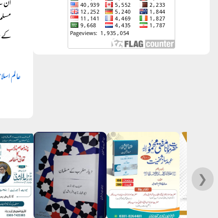
ان کے
مسلم 
کے صد
عالم اسل
❯