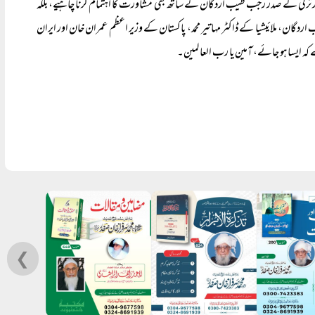
 ترکی کے صدر رجب طیب اردگان کے ساتھ بھی مشاورت کا اہتمام کرنا چاہیے، بلکہ
ن، ملائیشیا کے ڈاکٹر مہاتیر محمد، پاکستان کے وزیر اعظم عمران خان اور ایران
کہ ایسا ہو جائے، آمین یا رب العالمین۔
❮