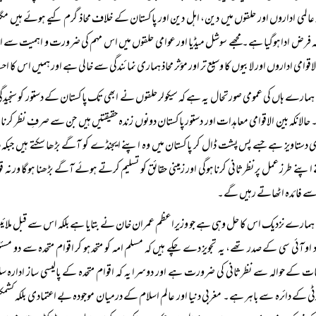
عالمی اداروں اور حلقوں میں دین، اہل دین اور پاکستان کے خلاف محاذ گرم کیے ہوئے ہیں مگر
ہ فرض ادا ہوگیا ہے۔ مجھے سوشل میڈیا اور عوامی حلقوں میں اس مہم کی ضرورت و اہمیت سے 
لاقوامی اداروں اور لابیوں کا وسیع تر اور مؤثر محاذ ہماری نمائندگی سے خالی ہے اور ہمیں اس 
ہمارے ہاں کی عمومی صورتحال یہ ہے کہ سیکولر حلقوں نے ابھی تک پاکستان کے دستور کو سنجیدگی
الانکہ بین الاقوامی معاہدات اور دستور پاکستان دونوں زندہ حقیقتیں ہیں جن سے صرفِ نظر کرنا
 دستاویز ہے جسے پس پشت ڈال کر پاکستان میں وہ اپنے ایجنڈے کو آگے بڑھا سکتے ہیں جبکہ د
اپنے طرز عمل پر نظرثانی کرنا ہوگی اور زمینی حقائق کو تسلیم کرتے ہوئے آگے بڑھنا ہوگا ورنہ
ے فائدہ اٹھاتے رہیں گے۔
ہمارے نزدیک اس کا حل وہی ہے جو وزیراعظم عمران خان نے بتایا ہے بلکہ اس سے قبل ملائیشیا کے
د او آئی سی کے صدر تھے، یہ تجویز دے چکے ہیں کہ مسلم امہ کو متحد ہو کر اقوام متحدہ سے دو مسئل
ت کے حوالہ سے نظرثانی کی ضرورت ہے اور دوسرا یہ کہ اقوام متحدہ کے پالیسی ساز ادارہ سلامت
ٹی کے دائرہ سے باہر ہے۔ مغربی دنیا اور عالم اسلام کے درمیان موجودہ بے اعتمادی بلکہ کشمک