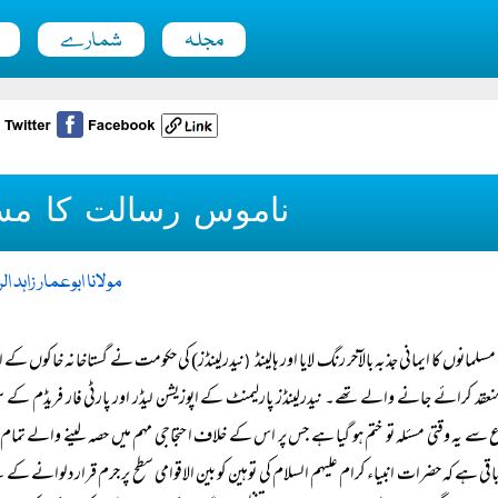
مجلہ
شمارے
ناموس رسالت کا مس
مولانا ابوعمار زاہد ا
مسلمانوں کا ایمانی جذبہ بالآخر رنگ لایا اور ہالینڈ
نیدرلینڈز) کی حکومت نے گستاخانہ خاکوں کے ان م
(
نعقد کرائے جانے والے تھے۔ نیدرلینڈز پارلیمنٹ کے اپوزیشن لیڈر اور پارٹی فار فریڈم کے 
 سے یہ وقتی مسئلہ تو ختم ہو گیا ہے جس پر اس کے خلاف احتجاجی مہم میں حصہ لینے والے تم
باقی ہے کہ حضرات انبیاء کرام علیہم السلام کی توہین کو بین الاقوامی سطح پر جرم قرار دلوانے 