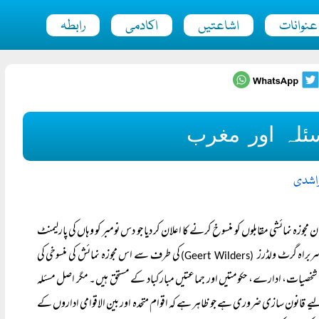
عنوانات
اشاعتیں
اکادمی
رابطہ
ئلہ اور مغرب
لراشدی
جوزہ نمائشی مقابلوں کو منسوخ کرنے کا اعلان کر دیا جو دس نومبر کو وہاں کی پارلیمنٹ
سربراہ گرٹ ولڈرز
کی طرف سے اس مجوزہ نمائش کی منسوخی کی
(Geert Wilders)
ام شخصیات، ادارے، حکومتیں اور جماعتیں مبارکباد کے مستحق ہیں۔ مگر اصل مسئلہ
کے لیے قانون سازی ضروری ہے جو ظاہر ہے کہ اقوام متحدہ اور بین الاقوامی اداروں کے