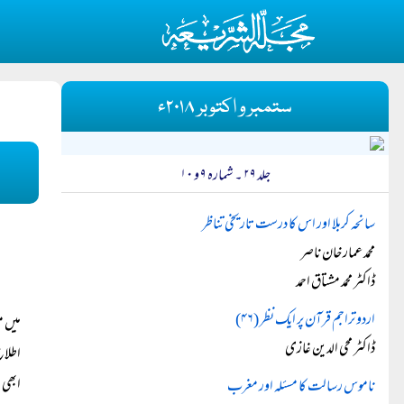
ستمبر و اکتوبر ۲۰۱۸ء
جلد ۲۹ ۔ شمارہ ۹ و ۱۰
سانحہ کربلا اور اس کا درست تاریخی تناظر
محمد عمار خان ناصر
ڈاکٹر محمد مشتاق احمد
اردو تراجم قرآن پر ایک نظر (۴۶)
میں م
ڈاکٹر محی الدین غازی
اطلاع
ابھی 
ناموس رسالت کا مسئلہ اور مغرب