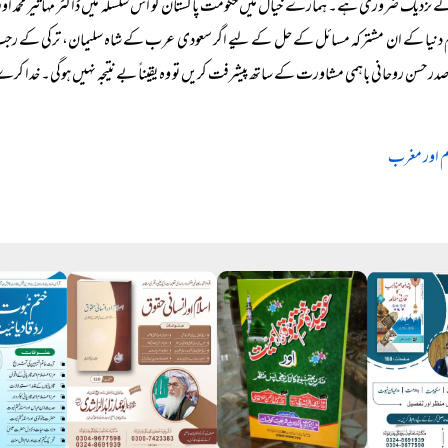
 نزدیک ضروری ہے۔ ہمارے خیال میں حکومت پاکستان کو اس سلسلہ میں ڈاکٹر مہاتیر محمد اور
دنیا کے ان مشترکہ مسائل کے حل کے لیے اگر سعودی عرب کے شاہ سلیمان، ترکی کے رجب اردگا
ر حسن روحانی باہمی مشاورت کے ساتھ پیشرفت کریں تو وہ یقیناً بے نتیجہ نہیں ہوگی۔ خدا کرے 
ام اور مغرب