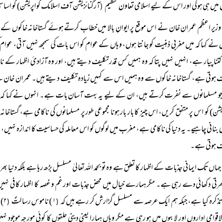
 میں ہی ہوگی اور اس کے لیے اسلامی تعاون تنظیم
آرگنائزیشن آف اسلامک کواپریشن) کو اساسی ک
(
وزیر اعظم عمران خان نے اس موقع پر ایوانِ بالا میں خطاب کرتے ہوئے گستاخانہ خاکوں کے مقابلو
 نے کہا کہ میں مغربی ذہنیت کو جانتا ہوں، وہاں کے عوام کو اس بات کی سمجھ نہیں آتی، عوام ک
تنا پیار ہے، انہیں نہیں پتا کہ وہ ہمیں کس قدر تکلیف دیتے ہیں، اور وہ آزادیٔ اظہار کے نا
 ہوتی ہے، گستاخانہ خاکوں سے وہ ہمیں اس سے کہیں زیادہ تکلیف دیتے ہیں۔ عمران خان ن
جو مسلمانوں سے نفرت کرتے ہیں، ان کے لیے یہ بہت آسان بات ہے۔ انہوں نے کہا کہ ہ
یشن) کو اس پر متفق کریں، اس چیز کا بار بار ہونا مجموعی طور پر مسلمانوں کی ناکامی ہے، گستاخان
ی بنانی چاہیے۔ یہ دنیا کی ناکامی ہے، مغرب میں لوگوں کو اس معاملہ کی حساسیت کا اندازہ نہیں، لہٰ
ف ہوتی ہے۔
جہاں تک ایمانی جذبات کے اظہار کا تعلق ہے وہ تو بحمد اللہ تعالیٰ مسلسل بڑھ رہا ہے بلکہ دنیا ب
بھرتی دکھائی دے رہی ہے۔ مگر ہمارے خیال میں محض جذبات اور غم و غصہ کا اظہار کافی نہ
کرہ کیا ہے، جبکہ ہم ایک عرصہ سے مسلسل گزارش کر رہے ہیں کہ
۱) ناموس رسالتؐ
۲) تحفظ ختم نبوت
(
(
لاقوامی اداروں اور لابیوں میں ہو رہی ہے مگر وہاں ہمارا یعنی دینی حلقوں کا کوئی مورچہ موجو