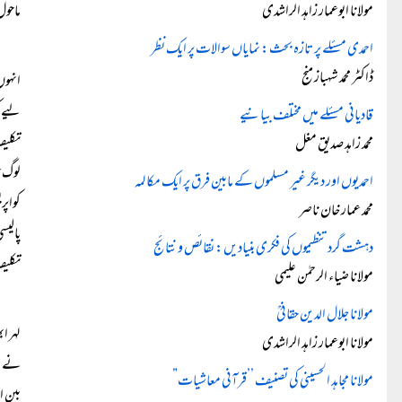
مولانا ابوعمار زاہد الراشدی
ماحول
احمدی مسئلے پر تازہ بحث: نمایاں سوالات پر ایک نظر
ڈاکٹر محمد شہباز منج
انہوں
لیے ک
قادیانی مسئلے میں مختلف بیانیے
تکلیف
محمد زاہد صدیق مغل
لوگ 
احمدیوں اور دیگر غیر مسلموں کے مابین فرق پر ایک مکالمہ
کواپر
محمد عمار خان ناصر
پالیس
دہشت گرد تنظیموں کی فکری بنیادیں: نقائص و نتائج
تکلی
مولانا ضیاء الرحمٰن علیمی
مولانا جلال الدین حقانیؒ
لہر ا
مولانا ابوعمار زاہد الراشدی
نے تذ
مولانا مجاہد الحسینی کی تصنیف ’’قرآنی معاشیات”
بین ا