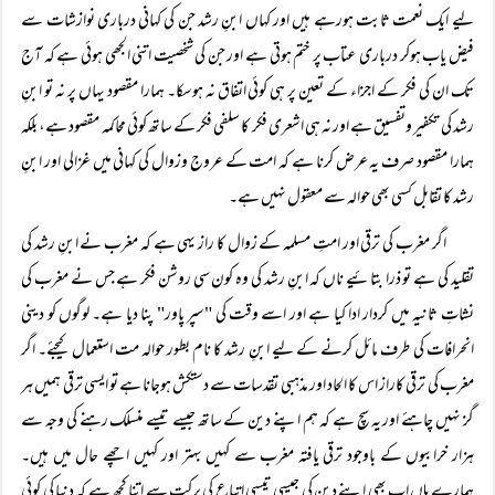
لیے ایک نعمت ثابت ہورہے ہیں اور کہاں ابنِ رشد جن کی کہانی درباری نوازشات سے
فیض یاب ہوکر درباری عتاب پر ختم ہوتی ہے اور جن کی شخصیت اتنی الجھی ہوئی ہے کہ آج
تک ان کی فکر کے اجزاء کے تعین پر ہی کوئی اتفاق نہ ہوسکا۔ ہمارا مقصود یہاں پر نہ تو ابنِ
رشد کی تکفیر وتفسیق ہے اور نہ ہی اشعری فکر کا سلفی فکر کے ساتھ کوئی محاکمہ مقصود ہے، بلکہ
ہمارا مقصود صرف یہ عرض کرنا ہے کہ امت کے عروج وزوال کی کہانی میں غزالی اور ابنِ
رشد کا تقابل کسی بھی حوالہ سے معقول نہیں ہے۔
اگر مغرب کی ترقی اور امتِ مسلمہ کے زوال کا راز یہی ہے کہ مغرب نے ابنِ رشد کی
تقلید کی ہے تو ذرا بتائیے ناں کہ ابنِ رشد کی وہ کون سی روشن فکر ہے جس نے مغرب کی
نشاتِ ثانیہ میں کردار ادا کیا ہے اور اسے وقت کی "سپر پاور" پنا دیا ہے۔ لوگوں کو دینی
انحرافات کی طرف مائل کرنے کے لیے ابنِ رشد کا نام بطور حوالہ مت استعمال کیجئے۔ اگر
مغرب کی ترقی کاراز اس کا الحاد اور مذہبی تقدسات سے دستکش ہوجانا ہے تو ایسی ترقی ہمیں ہر
گز نہیں چاہئے اور یہ سچ ہے کہ ہم اپنے دین کے ساتھ جیسے تیسے منسلک رہنے کی وجہ سے
ہزار خرابیوں کے باوجود ترقی یافتہ مغرب سے کہیں بہتر اور کہیں اچھے حال میں ہیں۔
ہمارے ہاں اب بھی اپنے دین کی جیسی تیسی اتباع کی برکت سے اتنا کچھ ہے کہ دنیا کی کوئی