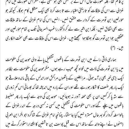
پر قائم تھا، بلکہ صورتِ حال ا س کے برعکس بھی ہوسکتی ہے، مگر اس صورت میں امام
غزالی سے اس کی ملاقات کو تاریخی اعتبار سے ثابت کرنا بھی ایک مشکل کام ہوگا۔ کیونکہ جو
مؤرخین ابنِ تومرت کے کردار سے متفق نہیں، انہیں اس کی امام غزالی کے ساتھ ملاقات
سے بھی اتفاق نہیں، بلکہ ابنِ اثیر سے لے کر دکتور راغب السرجانی تک یہ تمام مؤرخین اور
محققین جو ابن تومرت کو بھٹکا ہوا سمجھتے ہیں، غزالی سے اس کی ملاقات سے بھی سخت انکاری
ہیں۔
۴)
(
ہماری ذاتی رائے میں ابنِ تومرت کے ہاتھوں تشکیل پانے والی موحدین کی حکومت
میں یا ابنِ تومرت کی ذات میں خواہ کچھ عیب رہے ہوں، مگر موحدین کی حکومت سے بظاہر
ایک بڑی خیر بھی برآمد ہوئی۔ مرابطین کے ہاتھوں مراکش اور اندلس کے باقی ماندہ علاقے جو
ایک بار پھر ضعف کا شکار ہورہے تھے اور ان کے بارہ میں اندیشہ تھا کہ عیسائی اس کم زوری
سے شہ پا کر کہیں ان پر بھی حملہ آور نہ ہوجائیں، موحدین کی وجہ سے ایک بار پھر مضبوط
ہاتھوں میں چلے گئےاور اس حکومت کی تشکیل میں کسی نہ کسی درجہ کے اندر غزالی کے
بالواسطہ کردار کو بہرحال مسترد نہیں کیا جاسکتا۔ چنانچہ امام غزالی کے شاگرد ابو بکر ابن العربی
جنہوں نے اپنے والد کے ساتھ اس سے قبل یوسف بن تاشفین کا اقتدار استوار کرنے میں
(