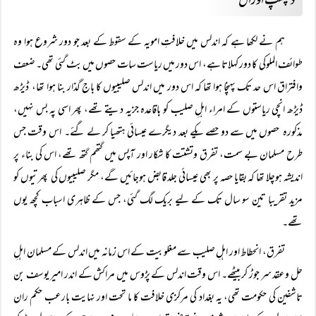
دلچسپ اوراق
ہم نے لکھا ہے کہ اندلس میں خلافتِ امویہ کے سقوط کے بعد جو دور شروع ہوا وہ
طوائف الملوکی کا دور کہلاتا ہے، اس دور میں ریاست سات حصوں میں بٹ گئی تھی۔ ضعف
وافتراق اس حد تک پہنچا ہوا تھا کہ اس دور میں اندلس صلیبیوں کا باج گذار بنا ہوا تھا، ڈیڑھ
ڈیڑھ انچی ریاستوں کے امراء اہلِ صلیب کو باقاعدہ جزیہ دیتے تھے، پھر اسی پہ بس نہیں،
مذکورہ حصوں میں سے دو حصے یکے بعد دیگرے عیسائی ہتھیا کر لے گئے۔ اس وقت جس
طرح مسلمان بے سمت، تفرق وتشتت کا شکار اور آپس میں گتھم گتھ تھے، اس کی بناء پر
اندیشہ ہوچلا تھا کہ بقایا حصہ پر بھی عیسائی جلد قابض ہوجائیں گے، مگر صلیبیوں کی پھرتیوں کو
مزید تقریبا تین سو سال تک کے لیے بریک لگ گئی، جس کے ظاہری اسباب کچھ یوں
تھے۔
تفرق، انحطاط اور اہلِ صلیب سے مغلوبیت کے اس زمانہ میں اندلس کے مسلمان اہلِ
حل وعقد سر جوڑ کر بیٹھے۔ اس وقت اندلس کے پڑوس میں مراکش کے اندر امیر یوسف بن
تاشفین کی حکومت تھی، یہ بغداد کی مرکزی خلافت کا ما تحت اور نہایت بارعب حکم ران