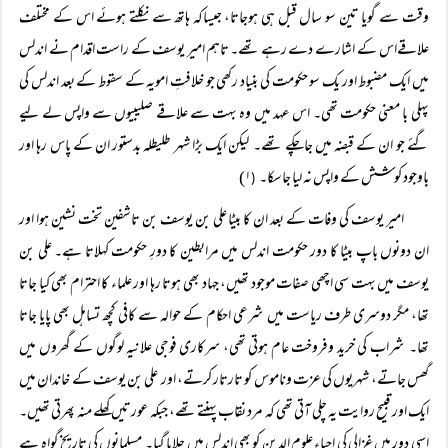
وقت سے گویا تین سو سال قبل ہی ہوجاتا، جیساکہ ہاتھ سے نکلتے ہوئے اس کے مختلف
علاقےاس کے اشارے دے رہے تھے۔ تاہم امیر یوسف کے راست اقدام نے اندلس
میں ایک مضبوط اور یک سو حکومت کی بنیاد رکھی جو خلافتِ امویہ کے سقوط کے بعد اندلس کی
پہلی با معنی حکومت تھی۔ اس عہد میں وہ بہت سے علاقے صلیبیوں سے واپس لے لیے
گئے جو ان کے قبضہ میں جاچکے تھے۔ لیکن ایک بڑا شہر طلیطلہ بدستور ان کے پاس رہا اور
باوجود کوشش کے واپس نہ لیا جاسکا۔
۱)
(
امیر یوسف کی وفات کے بعد ان کا بیٹا علی بن یوسف بن تاشفین تخت نشین ہوا اور
ان دونوں باپ بیٹا کا دور حکومت اندلس میں مرابطین کا دورِ حکومت کہلاتا ہے۔ علی بن
یوسف میں بہت سی اچھی صفات موجود تھیں، جہاد بھی ہوتا رہا اور علماء کا احترام بھی کیا جاتا
تھا، مگر دوسری طرف ریاست میں شرعی احکام کے حوالہ سے کافی کچھ تساہل بھی پایا جاتا
تھا۔ شراب کی خرید وفروخت عام ہوتی تھی، سرکاری فوجی علانیہ لوگوں کے گھروں میں
گھس جاتے، شہریوں کی عزت وناموس کو تارتار کرتے، اور علی بن یوسف کے خاندان میں
ایک اور قبیح روایت یہ چلی آتی تھی کہ مرد نقاب پہنتے تھے، جبکہ عورتیں کھلے منہ پھرتی تھیں۔
اسی دور میں غزالی کی احیاء علوم الدین کو بھی اندلس میں جلایا گیا۔ مسلمانوں کی تاریخ گواہ ہے