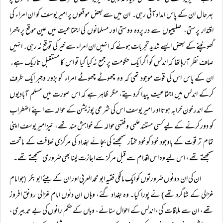
بہرحال ان کے پاس امداد آتی رہی۔ ان میں سےبعض موقعوں پر امیر یوسف کو ان امراء کی
اقتدار پرستی، صلیبیوں سے در پردہ دوستی اور مسلمانوں کی اجتماعیت میں عین موقع پر چھرا
گھونپنے کے بعض ایسے شدید تجربات ہوئے کہ انہیں ان امراء سے خیر کی توقع نہ رہی۔ انہیں
صاف نظر آرہا تھا کہ اندلس کو اگر ایک حکومت پر جمع نہ کیا گیا تو اس کا مستقبل تاریک ہے۔
ان کے پاس اس کی قوت موجود تھی کہ وہ چھوٹے چھوٹے امراء کو بزور وجبر ایک طرف
کرکے اندلس میں اجتماعیت پیدا کردیتے، مگر ظاہر ہے کہ اس صورت میں مسلم آبادیوں
کے اندر خون خرابہ ہوتا اور امیر یوسف اس کی شرعی پوزیشن کے حوالہ سے اپنے اضطراب
کو دور کرنے کے لیے کسی مستند علمی وفقہی حوالہ کے خواہش مند تھے، نیز امیر یوسف اپنی
تمام تر قوت کے باوجود خود کو خود مختار سمجھنے کی بجائے بغداد کی مرکزی خلافت کے ماتحت
سمجھتے تھے، اس لیے وہ اس اقدام سے قبل مرکز سے اجازت لینا بھی ضروری سمجھتے تھے۔
ان کی ان دونوں ضرورتوں کو ایک مالکی فقیہ ابو محمد العربی اور ان کے بیٹے ابو بکر
جو امام
(
غزالی کے شاگرد تھے) نے پورا کیا۔ وہ بغداد گئے، وہاں ان دنوں امام غزالی رونق افروز
تھے، ان سے ملاقات کی، اندلس کے احوال سنائے، وہاں کے حکم رانوں کی بے تدبیری،