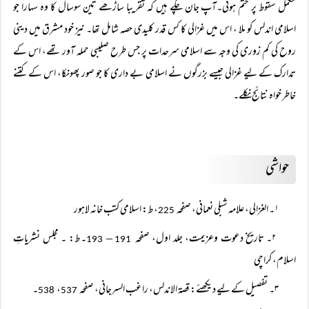
مکمل سقوط پر ختم ہوئی۔آپ جان چکے ہیں کہ تقریبا ساڑھے تین سوسال کا وہ سہارا جو
اسلامی اندلس کو ملا ، اس میں غزالی کا کس قدر کلیدی حصہ شامل تھا۔ نیز خود مشرق میں دینی
روح کی کم زوری کی وجہ سے اسلامی سرحدات پر جس طرح صلیبی حملہ آور تھے، اس کے
تدارک کے لیے غزالی جیسے بزرگوں نے اسلامی بے داری کا جو صور پھونکا، اس کے کتنے
خاطر خواہ نتائج نکلے۔
حواشی
۱۔ الغزالی، علامہ شبلی نعمانی، صفحہ
، ط: اسلامی کتب خانہ لاہور
225
۲۔ تاریخ دعوت وعزیمت، جلد اول، صفحہ
–
۔ ط: ۔ مجلس نشریاتِ
193
191
اسلام، کراچی
۳۔ تفصیل کے لیے دیکھئے: قصۃ الاندلس، راغب السرجانی، صفحہ
،
۔
538
537