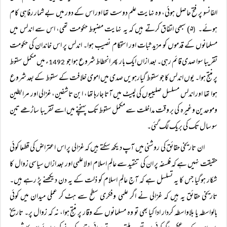
الفانسو پر فتح حاصل ہوئی، وہ نہایت علم دوست تھا اور اس کے دور میں بے شمار رفاہی کام
ہوئے۔
۵) سبھی اتفاق کرتے ہیں کہ یہ نہایت مضبوط حکومت تھی، اس سے اندلس میں
(
مسلمانوں کے قدموں کو مزید ثبات اور استحکام نصیب ہوا۔ اندلس پر اس خاندان کی حکومت
تقریبا سوا صدی قائم رہی۔ بعد ازاں ایک بار پھر انحطاط شروع ہوا جو
ء میں مکمل سقوط
1492
پر منتج ہوا۔ یوں اندلس کا جو سقوط گیارہویں صدی میں اموی خلافت کے سقوط کے بعد شروع
ہوا تھا اور اندلس مسلسل صلیبیوں کی لپیٹ میں آتا جارہا تھا، ابن تاشفین، غزالی اور مرابطین
وموحدین وغیرہ کی بر وقت مداخلت سے مکمل سقوط تک پہنچنے میں اسے تقریبا ساڑھے تین
سو سال تک کی بریک لگ گئی۔
ان تاریخی حقائق کی روشنی میں آپ دیکھ سکتے ہیں کہ غزالی پر اس اعتراض کی قطعا کوئی
حقیقت نہیں ہے کہ فلسفہ پر ان کی تنقید سے عالمِ اسلام اولا علمی اور بعد ازاں سیاسی زوال کا
شکار ہوگیا جس کا یہ تسلسل ہے کہ آج عالمِ اسلام کو ذلت کے یہ دن دیکھنے پڑ رہے ہیں۔
تاریخی حقائق یہ ہیں کہ غزالی نے اگر علمی وفکری سطح سے ہٹ کر عملی میدان میں کوئی
بالواسطہ یا بلاواسطہ کردار ادا کیا بھی تو وہ مسلمانوں کے وقار پر منتج ہوا، نہ کہ زوال پر۔ تاریخ