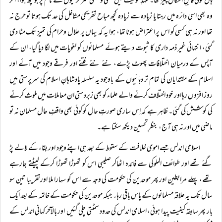
ہاں کوئی قابلِ اشکال چیز تھا۔ عہدِ ملوکیت میں علمی وعقلی سرگرمیوں کے نام پر جو کچھ ہوا، اگر
وہ بھی اسی دائرہ میں رہتا یا زیادہ سے زیادہ کچھ مباح تفریحی مشاغل کی حد تک ہوتا تو حرج نہ
تھا اور نہ ہی کسی کو اس پر اعتراض ہونا تھا، ہوا یہ کہ یہاں پر حلال وحرام کی تمیز تک مٹا دی
گئی، انتہائی غیر ذمہ داری کا ثبوت دیتے ہوئے مسلمانوں کو لغویات میں لگا دیا گیا، ان کے
آپس کے درمیان اختلافات پھوٹ پڑے، نئے نئے فتنے اور فرقے وجود میں آئے اور
اسلام کے مقتدایان کی تمام تر دہائیوں کے باوجود یہ سلسلہ پادشاہانِ اسلام کی سرپرستی میں
روز افزوں رہا اور خود اختلاف کرنے والے علماء کو بھی زبردستی ان معاملات میں ملوث کرنے
کی کوشش کی گئی۔ ظاہر ہے کہ اِس ساری صورتِ حال کو کوئی بھی واقفِ حال مسلمان نہ تو
ماضی میں اور نہ ہی آج، بنظرِ تحسین دیکھ سکتا ہے۔
اسلامی اندلس جسے اموی خلافت کے سقوط کے بعد ہی اپنے وجود اور بقاء کے لالے پڑ
گئے تھے اور طوائف الملوکی سے فائدہ اٹھاکر صلیبی اس کو تھوڑا تھوڑا کرکے لپیٹتے جارہے
تھے، پہلے مرابطین اور پھر موحدین کی حکومت کی وجہ سے اس کو سہارا ملا اورتقریبا تین سو
سال تک یہ علاقہ مسلمانوں کے پاس باقی رہا۔ جبکہ موحدین کی حکومت کے خاتمہ کے بعد ایک
بار پھر سابقہ کیفیت پیدا ہوئی، اسلامی اندلس کی حدود سمٹتی چلی گئیں اور بالآخر کہانی اندلس کے