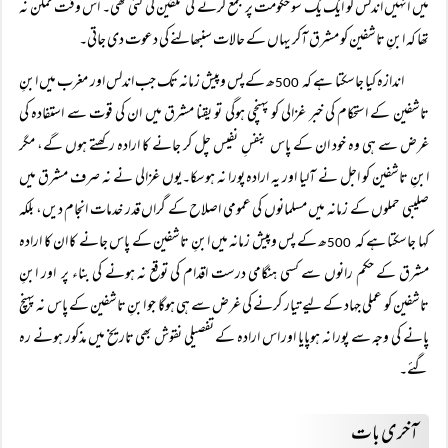
میں انہیں اندلس کو ایک یک سو حکومت پر جمع کرنے کی تلقین کی گئی تھی۔ اس وقت ممکن نہ
تھا کہ ابنِ تاشفین کو مشرق آکر یہاں کے حالات سنبھالنے کی دعوت دی جاتی۔
اندازہ کیا جاسکتا ہے کہ
ھ کے پس وپیش زمانہ تک جب اندلس اور مغرب میں ابنِ
500
تاشفین کے استحکام کی خبر غزالی کو پہنچی ہوگی تو یقنا مشرق میں ان کی قوت سے استفادہ کی
غرض سے ہی وہ خود ان کے پاس بنفسِ نفیس چل کر جانے کا ارادہ رکھتے ہوں گے، مگر
ابنِ تاشفین کو اجل نے آلیا اور یہ ارادہ پورا نہ ہوسکا۔یوں غزالی نے نہ صرف مشرق میں
صلیبی حملوں کے زمانہ میں مسلمانوں کی عمومی اصلاح کے گراں قدر خدمات انجام دیں، بلکہ
کہا جاسکتا ہے کہ
ھ کے پس وپیش زمانہ میں ابنِ تاشفین کے پاس جانے کا ان کا ارادہ
500
مشرق کے حکم رانوں سے کسی ہنگامی درست اقدام کی توقع نہ ہونے کی بناء پر اور ابنِ
تاشفین کو عملی جہاد کے لیے تیار کرنے کی غرض سے ہی ہوگا جو ابنِ تاشفین کے پاس نہ پہنچ
پانے کی وجہ سے پورا نہ ہوپایا اور اس ارادہ کے تفصیلی نقوش بھی تاریخ میں مذکور ہونے رہ
گئے۔
آخری بات