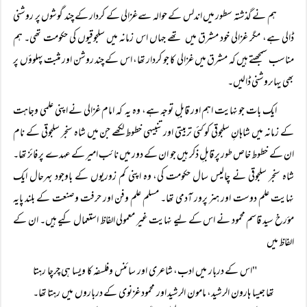
ہم نے گذشتہ سطور میں اندلس کے حوالہ سےغزالی کے کردار کے چند گوشوں پر روشنی
ڈالی ہے، مگر غزالی خود مشرق میں تھے جہاں اس زمانہ میں سلجوقیوں کی حکومت تھی۔ ہم
مناسب سمجھتے ہیں کہ مشرق میں غزالی کا جو کردار تھا، اس کے چند روشن اور مثبت پہلوؤں پر
بھی یہاںروشنی ڈالیں۔
ایک بات جو نہایت اہم اور قابلِ توجہ ہے، وہ یہ کہ امام غزالی نے اپنی علمی وجاہت
کے زمانہ میں شاہانِ سلجوقی کو کئی تربیتی اور تنبیہی خطوط لکھے جن میں شاہ سنجر سلجوقی کے نام
ان کے خطوط خاص طور پر قابلِ ذکر ہیں جو ان کے دور میں نائب امیر کے عہدے پر فائز تھا۔
شاہ سنجر سلجوقی نے چالیس سال حکومت کی، وہ اپنی کم زوریوں کے باوجود بہرحال ایک
نہایت علم دوست اور ہنر پرور آدمی تھا۔ مسلم علم وفن اور حرفت وصنعت کے بلند پایہ
مؤرخ سید قاسم محمود نے اس کے لیے نہایت غیر معمولی الفاظ استعمال کیے ہیں۔ ان کے
الفاظ میں
"اس کے دربار میں ادب، شاعری اور سائنس وفلسفہ کا ویسا ہی چرچا رہتا
تھا جیسا ہارون الرشید، مامون الرشید اور محمود غزنوی کے درباروں میں رہتا تھا۔