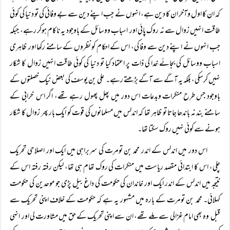
کہ ان کا اول وآخر ان کا دین ہے، انہوں نے جب اپنے دین سے بے وفائی کی تو دنیا کی کوئی
طاقت انہیں زوال سے نہ روک پائی اور اسباب ووسائل کے باوجود یہ ناکام ہوکر رہے، جبکہ
جب انہوں نے اپنے دین سے وفا کی، اس کے احکام کو نظروں کے سامنے رکھا اور ظاہری
اسباب ووسائل کی بجائے خدا کی ذات پر اعتماد کیا تو دنیا کی کوئی طاقت انہیں زوال کا شکار
نہیں کرسکی، بلکہ یہ آگے سے آگے بڑھتے رہے۔ علی بن یوسف کی بعض نیک خصلتوں کے
باوجود جس طرح منکرات وبدعات اس دور میں پھل پھول رہے تھے، اگر اس خرابی کے
سامنے بند نہ باندھا جاتا تو ظاہر تھا کہ اندلس میں مسلمانوں کی قوت کو ایک بار پھر زوال کا شکار
ہونے سے کوئی نہیں روک سکتا تھا۔
اس دور میں اندلس کے اندر محمد بن تومرت کی سربراہی میں ایک اور اصلاحی تحریک
چلی، اس کا ابتدائی مقصد ریاست میں منکرات کی روک تھام ہی تھا، لیکن رفتہ رفتہ اس کے
نتیجہ میں اندلس کے اندر ایک اور خاندان کی حکومت کی داغ بیل پڑی جو موحدین کی حکومت
کہلائی۔ محمد بن تومرت کے بارہ میں مشہور یہ ہے کہ حکومت کے خلاف اپنی تحریک سے
قبل وہ بھی امام غزالی سے ملے تھے، ان سے اپنی تحریک کے حق میں مشاورت لی اور انہی