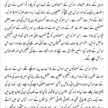
تدبیر کے ساتھ سنبھالا۔ اندلس کے مسلمانوں نے جب ان کو پکارا تو انہوں نے ان کی
دعوت پر لبیک کہا اور اندلس میں پہنچ کر صلیبیوں کے ساتھ ایک زبردست معرکہ لڑا جو معرکہء
زلاقہ کے نام سے مشہور ہے۔ اس معرکہ میں نہایت گھمسان کا رن پڑا جس کی وجہ سے بعض
مصنفین نے اسے حضرت عمر کے دور میں ہونے والے قادسیہ اور یرموک کے معرکوں پر
قیاس کیا جاتا ہے۔ اس معرکہ میں مسلمانوں کو فتح نصیب ہوئی اور بڑی تعداد میں غنیمتیں
حاصل ہوئیں، مگر امیر یوسف نے ان غنیمتوں میں سے کوئی حصہ لینے کی بجائے وہ سب اہلِ
اندلس کے حوالہ کیا، انہیں افتراق سے بچنے اور اور اتحاد سے رہنے کی تعلیم دی اور خود واپس
مراکش چلے گئے۔
تاہم اندلس کےمسلمانوں میں زوال کے جو اسباب پیدا ہوچکے تھے، ان کے ہوتے
ہوئے ممکن نہ تھا کہ وہ اس قدر تعلیم وتلقین سے سنبھل جاتے۔ چنانچہ امیر یوسف کی واپسی
کے بعد اندلس دوبارہ اپنی پرانی روش پر آگیا، طوائف الملوکی ویسے کی ویسے رہی، نصاری کی
چھیڑ چھاڑ پہلے سے زیادہ بڑھ گئی، بلنسیہ پر ان کا قبضہ ہوگیا جو اب تک کی ان کی کامیابیوں میں
سے ایک بڑی کامیابی تھی اور چھوٹی چھوٹی مسلم ریاستوں کے امراء آپس ہی میں لڑتے
رہے، امیر یوسف کی نصیحت کسی کو یاد نہ رہی۔ امیر یوسف کی طرف سے مختلف موقعوں پر