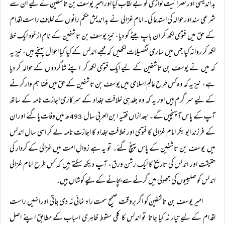
بد اندیشی اور نصرانیت نوازی کو بے نقاب کیا اور امیر یوسف بن تاشفین کے لیے ان سے
شرعی سند اور حوالہ کی استدعا کی۔ امام غزالی نے بد اندیش حکم رانوں کےخلاف راست اقدام
کے حق میں فتوی لکھ کر ان باپ بیٹے کو دیا، نیز یوسف بن تاشفین کے نام از خود ایک خط
لکھ کر روانہ کیا جس میں ساری تفصیلات لکھیں کہ مجھے اندلس کے کیا کیا احوال پہنچے ہیں، نیز یہ
کہ میں نے یوسف بن تاشفین کے لیے ایک فتوی لکھ کر اپنے شاگردوں کے حوالہ کر دیا
ہے، نیز یہ کہ وہ کس طرح عالمِ اسلامی میں یوسف بن تاشفین کے حق میں فضا ہم وار کرنے
کے لیے سر گرم ہیں اور یہ کہ وہ جلد ہی خلافت بغداد کے سرکاری اجازت نامہ کے ساتھ
آپ کے پاس آپہنچیں گے۔ بعد ازاں فقیہ ابن العربی سال
ھ میں وفات پاگئے اور ان
493
کے فرزند ابو بکر امام غزالی کا فتوی اور خلافتِ بغداد کا اجازت نامہ لے کر اسی سال اندلس
میں یوسف بن تاشفین کے پاس پہنچ گئے۔ تو یہ ہے زوالِ امت میں غزالی کے کردار کی
حقیقت اور اندلس کی تاریخ کا ایک رشن ورق، آپ دیکھ سکتے ہیں کہ کس طرح امام غزالی
اندلس کو صلیبیوں کی جھولی میں گرنے سے بچانے کے لیے کوشاں ہیں۔
امیر یوسف بن تاشفین کو اگر بروقت صحیح سمت راہ نمائی نہ دی جاتی اور انہیں راست
اقدام کے لیے تیار نہ کیا جاتا تو اندلس کا کلی سقوط ظاہری اسباب کے مطابق اپنے اصل