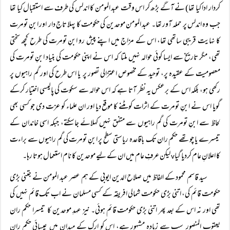
کردار ادا کیا تھا) نے آگے بڑھ کر اس وقت عبد المومن کا اندلس کی طرف سے استقبال کیا تھا
جب وہ اندلس پر حملہ آور تھا۔ عبد المومن موحدین کی حکومت کا پہلا تاج دار اور ابنِ تومرت
کا نہایت قریبی ساتھی تھا، اس کے مزاج میں اپنے پیش رو ابنِ تومرت کی طرح کچھ سختی
تھی، مگر تاریخ سے ایسا کوئی حوالہ نہیں ملتا کہ اس نے اپنی حکومت کی بنیاد ابنِ تومرت کی
معصومیت کے عقیدہ پر، توحید کے مخصوص اعتزالی تصور پر یا اس طرح کی اور گم راہیوں پر
رکھی ہو، بلکہ اس کے برعکس یہ نظر آتا ہے کہ اس حوالہ سے سکوت کی پالیسی اختیار کرکے
گویا اس نے ابنِ تومرت کے اثرات کومٹنے کا موقع دیا اور ان علماء کو عزت دی جو کسی بھی
لحاظ سے ابنِ تومرت کی گم راہیوں سے متفق نہیں کہلائے جاسکتے، جبکہ اسی خاندان کے
تیسرے یا چوتھے حکم ران تک باقاعدہ ریاستی سطح پر ابنِ تومرت کی گم راہیوں سے براءت
کا اعلانِ عام کردیا گیا
لیکن عرفِ عام میں ان کے لیے موحدین کا نام استعمال ہوتا رہا۔
v
سید قاسم محمود کے الفاظ میں صلاح الدین ایوبی کے ہم عصر عبد المومن نے جتنی بڑی
حکومت قائم کی، اتنی بڑی حکومت شمالی افریقہ کے کسی مسلمان نے اب تک قائم نہیں کی
تھی اور نہ اس کے بعد پھر اتنی بڑی حکومت قائم ہوئی۔ نیز عہدِ موحدین کا تیسرا حکم ران
یعقوب المنصور سب سے زیادہ مشہور ہے، اس کو ارک کے میدان میں عیسائی حکم ران