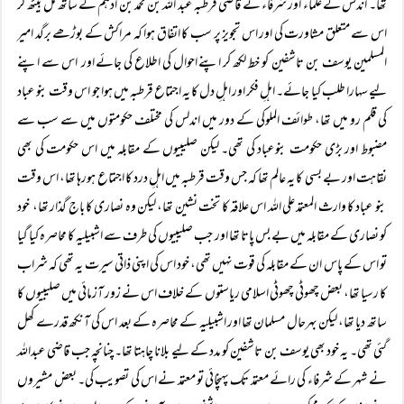
تھا۔ اندلس کے علماء اور شرفاء نے قاضی قرطبہ عبد اللہ بن محمد بن ادہم کے ساتھ مل بیٹھ کر
اس سے متعلق مشاورت کی اور اس تجویز پر سب کا اتفاق ہوا کہ مراکش کے بوڑھے برگد امیر
المسلمین یوسف بن تاشفین کو خط لکھ کر اپنے احوال کی اطلاع کی جائے اور اس سے اپنے
لیے سہارا طلب کیا جائے۔ اہلِ فکر اور اہلِ دل کا یہ اجتماع قرطبہ میں ہوا جو اس وقت بنو عباد
کی قلم رو میں تھا، طوائف الملوکی کے دور میں اندلس کی مختلف حکومتوں میں سے سب سے
مضبوط اور بڑی حکومت بنوعباد کی تھی۔ لیکن صلیبیوں کے مقابلہ میں اس حکومت کی بھی
نقاہت اور بے بسی کا یہ عالم تھا کہ جس وقت قرطبہ میں اہلِ درد کا اجتماع ہورہا تھا، اس وقت
بنو عباد کا وارث المعتمد علی اللہ اس علاقہ کا تخت نشین تھا، لیکن وہ نصاری کا باج گذار تھا، خود
کو نصاری کے مقابلہ میں بے بس پاتا تھا اور جب صلیبیوں کی طرف سے اشبیلیہ کا محاصرہ کیا گیا
تو اس کے پاس ان کے مقابلہ کی قوت نہیں تھی، خود اس کی اپنی ذاتی سیرت یہ تھی کہ شراب
کا رسیا تھا، بعض چھوٹی چھوٹی اسلامی ریاستوں کے خلاف اس نے زور آزمائی میں صلیبیوں کا
ساتھ دیا تھا، لیکن بہرحال مسلمان تھا اور اشبیلیہ کے محاصرہ کے بعد اس کی آنکھ قدرے کھل
گئی تھی۔ یہ خود بھی یوسف بن تاشفین کو مدد کے لیے بلانا چاہتا تھا۔ چنانچہ جب قاضی عبداللہ
نے شہر کے شرفاء کی رائے معتمد تک پہنچائی تو معتمد نے اس کی تصویب کی۔ بعض مشیروں