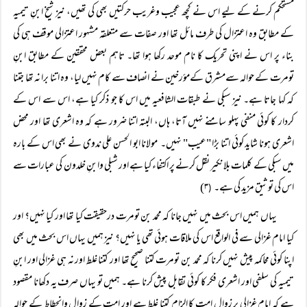
مستحکم کرنے کے لیے اس نے کچھ عجیب وغریب حرکتیں بھی کی تھیں، نیز شیخ ابنِ تیمیہ
کے مطابق وہ اعتزال کی طرف مائل تھا اور صفات سے متعلقہ مشہور اعتزالی موقف ہی کی
بناء پر اس نے اپنی تحریک کا نام موحد رکھا ہوا تھا۔ تاہم بعض محققین کے مطابق ابنِ
تومرت کے حوالہ سےمشرق کےمؤرخین نے انصاف سے کام نہیں لیا، وہ اتنا برا نہ تھا جتنا
کہ کہا جاتا ہے۔ نیز سبکی نے طبقات الشافعیہ میں اس کا جو ذکر کیا ہے، اس سے اس کے
کردار کا کوئی منفی پہلو سامنے نہیں آتا، ہاں، البتہ اتنا ضرور ہے کہ وہ اشعری تھا اور محض
اشعری ہونا شاید کوئی اتنا بڑا "عیب" نہیں۔ مولانا ابو الحسن علی ندوی نے بھی اس کے بارہ
میں سبکی کے کلمات بلانکیر نقل کرنے پر اکتفاء کیا ہے اور شبلی وابنِ خلدون کی عبارات سے
اس کی توثیق مزید کی ہے۔
۳)
(
یہاں ہمیں اس بحث میں نہیں جانا کہ محمد بن تومرت درحقیقت کیا تھا اور کیا نہیں؟ اور
کیا امام غزالی سے فی الواقع اس کی ملاقات ہوئی تھی یا نہیں؟ نیز ہمیں یہاں اس بحث میں بھی
اپنا کوئی محاکمہ پیش نہیں کرنا کہ محمد بن تومرت کتنا صحیح تھا اور کتنا غلط اور نہ ہی غزالی اور ابنِ
تیمیہ کی سلفی اور اشعری فکر کا کوئی تقابل پیش کرنا ہے۔ ہمیں تو یہاں صرف یہ دکھانا مقصود
ہے کہ امام غزالی پر زوالِ امت کا الزام کتنا غلط ہے اور امت کے زوال وانحطاط کے حوالہ