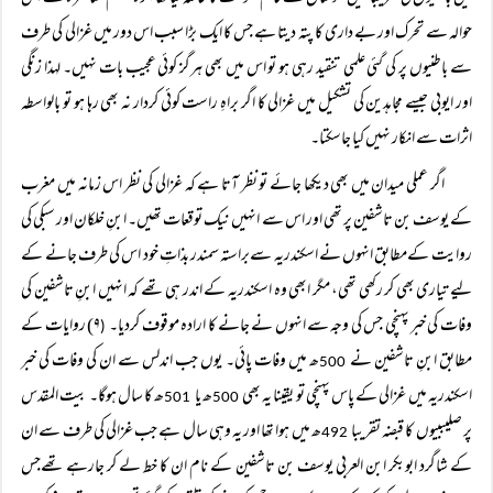
حوالہ سے تحرک اور بے داری کا پتہ دیتا ہے جس کا ایک بڑا سبب اس دور میں غزالی کی طرف
سے باطنیوں پر کی گئی علمی تنقید رہی ہو تو اس میں بھی ہرگز کوئی عجیب بات نہیں۔ لہذا زنگی
اور ایوبی جیسے مجاہدین کی تشکیل میں غزالی کا اگر براہِ راست کوئی کردار نہ بھی رہا ہو تو بالواسطہ
اثرات سے انکار نہیں کیا جاسکتا۔
اگر عملی میدان میں بھی دیکھا جائے تو نظر آتا ہے کہ غزالی کی نظر اس زمانہ میں مغرب
کے یوسف بن تاشفین پر تھی اور اس سے انہیں نیک توقعات تھیں۔ ابنِ خلکان اور سبکی کی
روایت کےمطابق انہوں نے اسکندریہ سےبراستہ سمندر بذاتِ خود اس کی طرف جانے کے
لیے تیاری بھی کر رکھی تھی، مگر ابھی وہ اسکندریہ کے اندر ہی تھے کہ انہیں ابنِ تاشفین کی
وفات کی خبر پہنچی جس کی وجہ سے انہوں نے جانے کا ارادہ موقوف کردیا۔
۹) روایات کے
(
مطابق ابنِ تاشفین نے
ھ میں وفات پائی۔ یوں جب اندلس سے ان کی وفات کی خبر
500
اسکندریہ میں غزالی کے پاس پہنچی تو یقینا یہ بھی
ھ یا
ھ کا سال ہوگا۔ بیت المقدس
501
500
پر صلیببیوں کا قبضہ تقریبا
ھ میں ہوا تھا اور یہ وہی سال ہے جب غزالی کی طرف سے ان
492
کے شاگرد ابوبکر ابن العربی یوسف بن تاشفین کے نام ان کا خط لے کر جارہے تھےجس