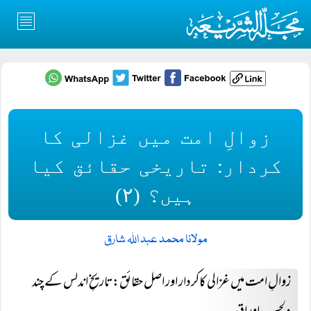
زوالِ امت میں غزالی کا
کردار: تاریخی حقائق کیا
ہیں؟ (۲)
مولانا محمد عبد اللہ شارق
زوالِ امت میں غزالی کاکردار اور اصل حقائق: تاریخِ اندلس کے چند