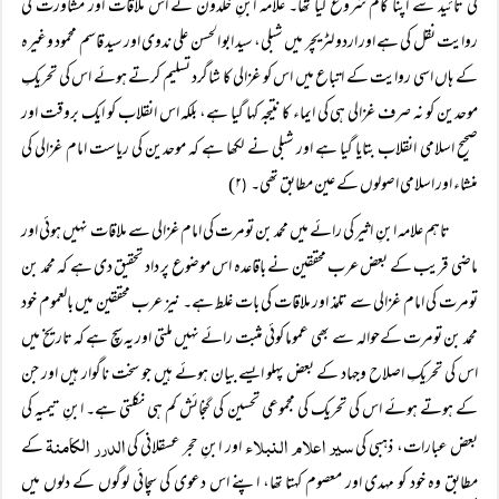
کی تائید سے اپنا کام شروع کیا تھا۔ علامہ ابنِ خلدون نے اس ملاقات اور مشاورت کی
روایت نقل کی ہے اور اردو لٹریچر میں شبلی، سید ابو الحسن علی ندوی اور سید قاسم محمود وغیرہ
کے ہاں اسی روایت کے اتباع میں اس کو غزالی کا شاگرد تسلیم کرتے ہوئے اس کی تحریکِ
موحدین کو نہ صرف غزالی ہی کی ایماء کا نتیجہ کہا گیا ہے، بلکہ اس انقلاب کو ایک بروقت اور
صحیح اسلامی انقلاب بتایا گیا ہے اور شبلی نے لکھا ہے کہ موحدین کی ریاست امام غزالی کی
منشاء اور اسلامی اصولوں کے عین مطابق تھی۔
۲)
(
تاہم علامہ ابنِ اثیر کی رائے میں محمد بن تومرت کی امام غزالی سے ملاقات نہیں ہوئی اور
ماضی قریب کے بعض عرب محققین نے باقاعدہ اس موضوع پر داد تحقیق دی ہے کہ محمد بن
تومرت کی امام غزالی سے تلمذ اور ملاقات کی بات غلط ہے۔ نیز عرب محققین میں بالعموم خود
محمد بن تومرت کےحوالہ سے بھی عموما کوئی مثبت رائے نہیں ملتی اور یہ سچ ہے کہ تاریخ میں
اس کی تحریکِ اصلاح وجہاد کے بعض پہلو ایسے بیان ہوئے ہیں جو سخت ناگوار ہیں اور جن
کے ہوتے ہوئے اس کی تحریک کی مجموعی تحسین کی گنجائش کم ہی نکلتی ہے۔ ابنِ تیمیہ کی
سیر اعلام النبلاء
الدرر الکامنۃ
بعض عبارات، ذہبی کی
اور ابنِ حجر عسقلانی کی
کے
مطابق وہ خود کو مہدی اور معصوم کہتا تھا، اپنے اس دعوی کی سچائی لوگوں کے دلوں میں