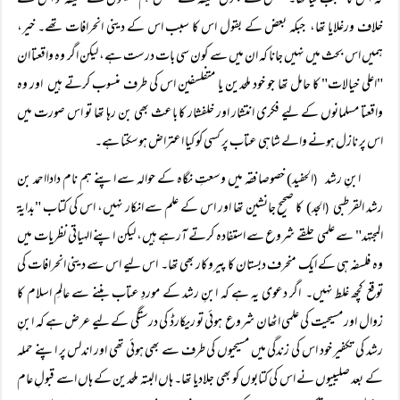
کہ اس کا سبب کیا تھا۔ بعض کے بقول خلیفہ کے بعض ہم نشینوں نے خلیفہ کو اس کے
خلاف ورغلایا تھا، جبکہ بعض کے بقول اس کا سبب اس کے دینی انحرافات تھے۔ خیر،
ہمیں اس بحث میں نہیں جانا کہ ان میں سے کون سی بات درست ہے، لیکن اگر وہ واقعتا ان
"اعلی خیالات" کا حامل تھا جو خود ملحدین یا متفلسفین اس کی طرف منسوب کرتے ہیں اور وہ
واقعتا مسلمانوں کے لیے فکری انتشار اور خلفشار کا باعث بھی بن رہا تھا تو اس صورت میں
اس پر نازل ہونے والے شاہی عتاب پر کسی کو کیا اعتراض ہوسکتا ہے۔
ابنِ رشد
الحفید) خصوصا فقہ میں وسعتِ نگاہ کے حوالہ سے اپنے ہم نام دادااحمد بن
(
رشد القرطبی
الجد) کا صحیح جانشین تھا اور اس کے علم سے انکار نہیں، اس کی کتاب "بدایۃ
(
المجتہد" سے علمی حلقے شروع سے استفادہ کرتے آرہے ہیں، لیکن اپنے الہیاتی نظریات میں
وہ فلسفہ ہی کے ایک منحرف دبستان کا پیروکار بھی تھا۔ اس لیے اس سے دینی انحرافات کی
توقع کچھ غلط نہیں۔ اگر دعوی یہ ہے کہ ابنِ رشد کے موردِ عتاب بننے سے عالمِ اسلام کا
زوال اور مسیحیت کی علمی اٹھان شروع ہوئی تو ریکارڈ کی درستگی کے لیے عرض ہے کہ ابنِ
رشد کی تکفیر خود اس کی زندگی میں مسیحیوں کی طرف سے بھی ہوئی تھی اور اندلس پر اپنے حملہ
کے بعد صلیبیوں نے اس کی کتابوں کو بھی جلادیا تھا۔ ہاں البتہ ملحدین کے ہاں اسے قبولِ عام