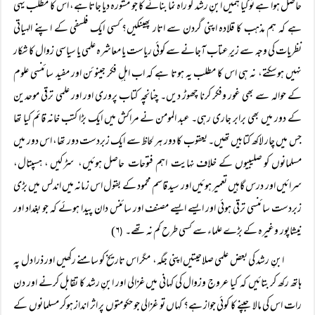
حاصل ہوا ہے تو کیا ہمیں ابنِ رشد کو راہ نما بنانے کا جو مشورہ دیا جاتا ہے، اس کا مطلب یہی
ہے کہ ہم مذہب کا قلادہ اپنی گردن سے اتار پھینکیں؟ کسی ایک فلسفی کے اپنے الہیاتی
نظریات کی وجہ سے زیرِ عتاب آجانے سے کوئی ریاست یا معاشرہ علمی یا سیاسی زوال کا شکار
نہیں ہوسکتے، نہ ہی اس کا مطلب یہ ہوتا ہے کہ اب اہلِ فکر جینوئن اور مفید سائنسی علوم
کے حوالہ سے بھی غور وفکر کرنا چھوڑ دیں۔ چنانچہ کتاب پروری اور اور علمی ترقی موحدین
کے دور میں بھی برابر جاری رہی۔ عبد المومن نے مراکش میں ایک بڑا کتب خانہ قائم کیا تھا
جس میں چار لاکھ کتابیں تھیں۔ یعقوب کا دور ہر لحاظ سے ایک زبردست دور تھا، اس دور میں
مسلمانوں کو صلیبیوں کے خلاف نہایت اہم فتوحات حاصل ہوئیں، سڑکیں ، ہسپتال،
سرائیں اور درس گاہیں تعمیر ہوئیں اور سید قاسم محمود کے بقول اس زمانہ میں اندلس میں بڑی
زبردست سائنسی ترقی ہوئی اور ایسے ایسے مصنف اور سائنس دان پیدا ہوئے کہ جو بغداد اور
نیشاپور وغیرہ کے بڑے علماء سے کسی طرح کم نہ تھے۔
۶)
(
ابنِ رشد کی بعض علمی صلاحیتیں اپنی جگہ، مگر اس تاریخ کو سامنے رکھیں اور ذرا دل پہ
ہاتھ رکھ کر بتائیں کہ کیا عروج وزوال کی کہانی میں غزالی اور ابنِ رشد کا تقابل کرنے اور دن
رات اس کی مالا جپنے کا کوئی جواز ہے؟ کہاں تو غزالی جو حکومتوں پر اثر انداز ہوکر مسلمانوں کے