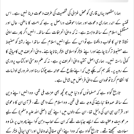
ہمارا مقصود یہاں قاری کو محض غزالی کی شخصیت کی طرف دعوت دینا نہیں ہے۔ اس
قضیہ کے اندر ہماری دعوت اور ہمارا موقف دراصل یہ ہے کہ امت کا ماضی، حال اور
مستقبل اسلام کے ساتھ وابستہ ہے، نہ کہ دینی انحرافات کے ساتھ۔ انہیں اگر پھر سے اپنی
نشاۃ ثانیہ کا خواب دیکھنا ہےتو اس کے لیے انہیں اسلام کے ساتھ اپنے رشتہ کو مضبوط
سے مضبوط تر کرنا چاہئے اور اپنے پیکر کو اسلامی پیکر بنانا چاہئے۔دینی انحراف میں کامیابی کا
کوئی راستہ نہیں۔ ہماری اصل تنقید دینی انحراف پر ہے، نہ کہ علم دوستی اورکتاب پروری
کے رویہ پر۔ بلکہ ہم کہہ چکے ہیں کہ اپنے دفاع کے حوالہ سے چوکنا رہنا اور ضروری لوازمات
کا انتظام کرنا تو خود ان کے دینی فرائض میں شامل ہے۔
تاریخ گواہ ہے کہ مسلمانوں کو دنیا میں جو کچھ بھی عزت ملی تھی، وہ انہیں اپنے دین
کے ساتھ عہدِ وفا نباہنے کی وجہ سے ملی تھی۔ وہ اسلام کے داعی تھے، قرآن ان کا دعوی
اور قرآن ہی ان کی دلیل تھا، ان کے دلوں میں اپنے نبی
صلی اللہ علیہ وسلم) کےلیے
(
مرعوبیت وعقیدت کے ایسے جذبات تھے کہ ان کے لعابِ دہن کو اپنے چہروں پر ملنا وہ
سعادت سمجھتے تھے۔ تاریخ گواہ ہے کہ وہ اپنے انہی صفاتی خدوخال اور اسی ایمانی پیکر کے