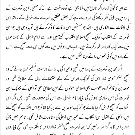
سے ان کا کوئی کردار اگر تاریخ میں ملتا بھی ہے تو وہ مثبت ہے، نہ کہ منفی۔ ابن تومرت کے
بارہ میں یہ پیشِ نظر رکھنے کی ضرورت ہے کہ بعض محققین سرے سے غزالی کے ساتھ اس
کی ملاقات سے انکاری ہیں، جبکہ جو مصنفین اس ملاقات کا ذکر کرتے ہیں تو یہ وہی ہیں جو ابنِ
تومرت کے انقلاب کو ایک صحیح اسلامی انقلاب کہتے ہیں اور اسے امام غزالی کے کارناموں
میں سے ایک کارنامہ شمار کرتے ہیں۔ اب ان دونوں میں سے کون سی بات صحیح ہے، اس
کے بارہ میں کوئی ٹھوس رائے دینا ممکن نہیں ہے۔
اگر محمد بن تومرت کے بارہ میں شبلی وغیرہ کی یہ رائے درست تسلیم کرلی جائے کہ وہ
صحیح الفکر آدمی تھا، اس کی تحریک اندلس کے لیے مقتضائے حال کے مطابق تھی اور
موحدین کی قائم کردہ حکومت بھی اسلامی اصولوں کے عین مطابق تھی تو انہی کے نزدیک ابنِ
تومرت کی اس ساری کاوش کی بنیاد امام غزالی سے اس کی مشاورت تھی۔ پس اگر اس
انقلاب کو صحیح فرض کر لیا جائے جو تحریکِ موحدین نے برپا کیا تھا تو جو اس انقلاب کو صحیح کہتے
ہیں، انہی کے بقول اس انقلاب کے خمیر میں غزالی کی مشاورت شامل تھی۔ تاہم ہمیں ذاتی
طور پر اس کا ہرگز اصرار نہیں کہ ابنِ تومرت صحیح الفکر تھا اور اس کا انقلاب بھی صحیح بنیادوں