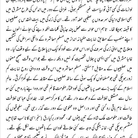
ضرورت ہوتی ہے۔ چنانچہ سلجوقی حکم رانوں میں اپنی تمام تر علم پروریوں کے باوجود جب ان
لوازمات کی کمی آئی تو ریاست غیر مستحکم ہوئی۔ غزالی کے دور میں اندلس کی طرح مشرق میں
بھی اسلامی دنیاکی سرحدوں پر صلیبی حملہ آور تھے۔ ان کی زندگی میں بیت المقدس پر صلیبیوں
کا قبضہ ہوچکا تھا۔ تاہم اس حوالہ سےمحض چند جذباتی کلمات لکھ دینے کی بجائے انہوں نے
اپنے منصب کے مطابق نہایت حکیمانہ انداز میں مسلم معاشرہ کے داخلی امراض کی تشخیص
وعلاج میں اپنی زندگی صرف کی اور اس حوالہ سے خود کو ایک دیرپا علاج کے لیے وقف کیا۔ وہ
غالبا مشرق میں کسی ایسی پرجلال شخصیت کو نہیں دیکھ رہے تھے جو اس وقت صحیح معنوں
میں صلیبیوں کے مد مقابل آسکتی۔ مسلم معاشرہ میں اس وقت وہ دینی روح نہایت کم
زور ہوچکی تھی جو مسلمانوں کو یک سوئی کے ساتھ صلیبیوں کے مقابلہ کے لیے کھڑا کرتی۔ عالمِ
اسلام کے ایک بڑے حصہ پر باطنیوں کی خود مختار حکومت قائم تھی اور وہ اپنے بارہ میں کئی سو
سال سے مستقل خلافت کے دعوے دار تھے جس کا مرکز مصر تھا۔ بغداد کی عباسی خلافت
برائے نام باقی رہ گئی تھی اور در اصل وہ محکومی کے دور سے گذر رہی تھی۔ سلجوقیوں کی
طاقت اور حکومت ملک شاہ کے تین بیٹوں محمد، محمود اور برکیارق
سنجر اسی کا نائب تھا) میں
(
منقسم ہوچکی تھی، خانہ جنگی کی وجہ سے کئی علاقے خود ان کے ہاتھوں سے نکل چکے تھے۔