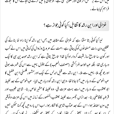
میں اس کے برعکس اگر کوئی اور تصویر ملتی ہے، تو ہوائی باتیں کرنے کی بجائے اس کا ثبوت
فراہم کیا جائے۔
غزالی اور ابنِ رشد کا تقابل؛ کیا کوئی جواز ہے؟
نیز کیا کوئی بتا سکتا ہے کہ غزالی کے مقابلہ میں جس ابنِ رشد کو اپنا راہ نما بنانے کی
تلقین دن رات مسلمانوں کو کی جاتی ہے، امت کے عروج وزوال کی کہانی میں اس نے کب
اور کون سا تاریخ ساز مثبت کردار ادا کیا تھا؟ تاریخ بتاتی ہے کہ ابن رشد موحدین ہی کا ایک
درباری تھا، بلکہ عبد الواحد المراکشی
مصنف المعجب) کے بقول یہیں سے اس کی شہرت ہوئی
(
اور جو کچھ ملا، یہیں سے ملا۔ ابنِ رشد سے قبل اندلس کے ایک اور مشہور فلسفی اابنِ طفیل کا
عبد المومن کے دربار میں آنا جانا تھا، وہی ابنِ رشد کو دربار میں لایا، عبدالمومن کے بعد خلیفہ
ابو یعقوب کے دربار میں اسے بہت عزت ملی، وہ خلیفہ کا مشیرِ خاص بنا، شاہی طبیب اور
قرطبہ کا قاضی بنا، بعد ازاں تیسرے خلیفہ یعقوب المنصورکے زمانہ میں اس کی عزت وتوقیر
میں مزید اضافہ ہوا، اس کے بعد عتابِ شاہی کا شکار ہوا۔ اب اس بارہ میں کچھ کہنا ممکن نہیں