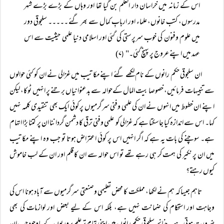
اس کے زمانہ میں خراسان دار العلم بن گیا تھا اور وہاں کے بڑے بڑے شہر
مدرسوں، کتب خانوں، علماء اور اربابِ کمال سے بھر گئے ۔۔۔۔۔ سلجوقی دور
میں علوم وفنون کی خوب سرپرستی کی گئی اور اسلامی دنیا علمی حیثیت سے اس
عہد میں اپنے عروج پر پہنچ گئی۔"
۷)
(
ان سلجوقی حکم رانوں کے نام لکھے گئے اپنے مکاتیب میں غزالی نے ان کو کئی حوالوں
سے تنبیہات فرمائیں، خصوصا بیت المال کےحوالہ سے بدعنوانیاں برتنے پر انہیں ٹوکا، لیکن
اپنے ان خطوط میں انہوں نے ان کی علمی وفنی سرگرمیوں پر کوئی ایک بھی تنقیدی کلمہ نہیں
کہا۔ اس سے اندازہ کیا جاسکتا ہے کہ غزالی کو علمی وفنی ترقی کا دشمن گرداننا ان پر کتنا بڑا اتہام
ہے۔ سوچنے کی بات یہ ہے کہ اگر انہیں اس پر کوئی اعتراض ہوتا تو جب وہ اپنے مکاتیب
میں ان پر نکیر کی ہمت کر ہی رہے تھے تو اس حوالہ سے ان کا قلم اور ان کے لب خاموش
کیوں رہتے؟
تاہم جیساکہ ہم نے لکھا، مملکت کا محض تعلیمی وصنعتی سرگرمیوں سے آباد ہونا اس کی
وجاہت اور استحکام کی ضمانت نہیں ہے، بلکہ اس کے لیے بعض اور لوازمات کی بھی