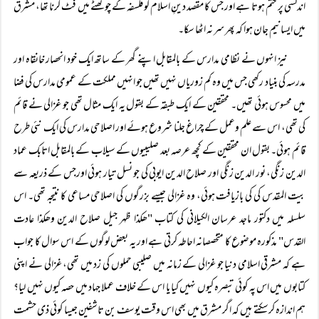
اندلسی پر ختم ہوتا ہے اور جس کا مقصد دینِ اسلام کو فلسفہ کے چوکھٹے میں فٹ کرنا تھا، مشرق
میں ایسا نیم جان ہوا کہ پھر سر نہ اٹھا سکا۔
نیز انہوں نے نظامی مدارس کے بالمقابل اپنے گھر کے ساتھ ایک خود انحصار خانقاہ اور
مدرسہ کی بنیاد رکھی جس میں وہ کم زوریاں نہیں تھیں جو انہیں مملکت کے عمومی مدارس کی فضا
میں محسوس ہوئی تھیں۔ محققین کے ایک طبقہ کے بقول یہ ایک مثال تھی جو غزالی نے قائم
کی تھی، اس سے علم وعمل کے چراغ جلنا شروع ہوئے اور اصلاحی مدارس کی ایک نئی طرح
قائم ہوئی۔ بقول ان محققین کے کچھ عرصہ بعد صلیبیوں کے سیلاب کے بالمقابل اتابک عماد
الدین زنگی، نور الدین زنگی اور صلاح الدین ایوبی کی جو نسل تیار ہوئی اورجس کے ذریعہ سے
بیت المقدس کی کی بازیافت ہوئی، وہ غزالی جیسے بزرگوں کی اصلاحی مساعی کا نتیجہ تھی۔ اس
سلسلہ میں دکتور ماجد عرسان الکیلانی کی کتاب "ھکذا ظہر جیل صلاح الدین وھکذا عادت
القدس" مذکورہ موضوع کا متخصصانہ احاطہ کرتی ہے اور یہ بعض لوگوں کے اس سوال کا جواب
ہے کہ مشرقی اسلامی دنیا جو غزالی کے زمانہ میں صلیبی حملوں کی زد میں تھی، غزالی نے اپنی
کتابوں میں اس پہ کوئی تبصرہ کیوں نہیں کیا یا اس کے خلاف عملا جہاد میں حصہ کیوں نہیں لیا؟
ہم اندازہ کرسکتے ہیں کہ اگر مشرق میں بھی اس وقت یوسف بن تاشفین جیسا کوئی ذی حشمت