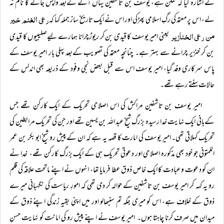
نے اشارہ کیا کہ ممکن ہے، یوسف بن تاشفین یہاں آنے کےبعد واپس جانے کا نام نہ
رعی الغنم خیر
لے، اس پر معتمد کی رگِ اسلامی پھڑکی اور اس نے ایک تاریخ ساز جملہ کہا کہ
من رعی الخنازیر
یعنی امیر یوسف کا قیدی بن کر ریوڑ چرانا ہمارے لیےصلیبیوں کا قیدی
بن کر خنزیر چرانے سے بہتر ہے۔ چنانچہ معتمد کی تصویب کےبعد پہلی بار امیر یوسف کے
پاس سرکاری وفد گیا، امیر یوسف اس سے قبل بعض نجی وفود کے ذریعہ بھی اندلس کے
حالات سنتے رہے تھے۔
امیر یوسف بن تاشفین مراکش کی اس اصلاحی تحریک کے ایک کارکن تھے جس
کےبانی ایک نہایت خدا رسیدہ بزرگ شیخ عبد اللہ بن یسین تھے اور جن کی تحریک مرابطین کی
تحریک کہلاتی تھی۔ امیر یوسف کی امارت کا قصہ یہ ہے کہ ان کے پیش رو شیخ ابو بکر بن عمر
اللمتونی جو خود بھی مذکورہ اصلاحی اور دعوتی تحریک ہی کے ایک بزرگ کارکن تھے، خدا نے
ان کو دعوت وعبادت کا ایک خاص ذوق عطا فرمایا تھا، انہوں نے اپنے ماتحت علاقہ کی قلم
رو یہ کہہ کر امیر یوسف بن تاشفین کے حوالہ کر دی تھی کہ امورِ ریاست کی نگہبانی میرے
ذوق کے خلاف ہے، اس کو میری جگہ تم سنبھالو اور میں اپنی بقیہ زندگی اپنے ذوق کے
میدان میں صرف کرنا چاہتا ہوں۔ امیر یوسف نے اپنے پیش رو کی امانت کو نہایت حسنِ