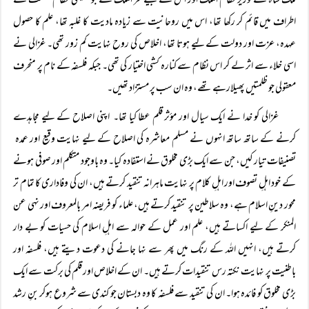
ملک شاہ کے وزیر نظام الملک اور اس کے بیٹے فخر الملک نے جو تعلیمی نظام مملکت کے
اطراف میں قائم کر رکھا تھا، اس میں روحانیت سے زیادہ مادیت کا غلبہ تھا، علم کا حصول
عہدہ، عزت اور دولت کے لیے ہوتا تھا، اخلاص کی روح نہایت کم زور تھی۔ غزالی نے
اسی خلاء سے اثر لے کر اس نظام سے کنارہ کشی اختیار کی تھی۔ جبکہ فلسفہ کے نام پر منحرف
معقولی جو ظلمتیں پھیلارہے تھے، وہ ان سب پر مستزاد تھیں۔
غزالی کو خدا نے ایک سیال اور مؤثر قلم عطا کیا تھا۔ اپنی اصلاح کے لیے مجاہدے
کرنے کے ساتھ ساتھ انہوں نے مسلم معاشرہ کی اصلاح کے لیے نہایت وقیع اور عمدہ
تصنیفات تیار کیں، جن سے ایک بڑی مخلوق نے استفادہ کیا۔ وہ باوجود متکلم اور صوفی ہونے
کے خود اہلِ تصوف اور اہلِ کلام پر نہایت ماہرانہ تنقید کرتے ہیں، ان کی وفاداری کا تمام تر
محور دینِ اسلام ہے، وہ سلاطین پر تنقید کرتے ہیں، علماء کو فریضہ امر بالمعروف اور نہی عن
المنکر کے لیے اکساتے ہیں، علم اور عمل کے حوالہ سے اہلِ اسلام کی حسیات کو بے دار
کرتے ہیں، انہیں اللہ کے رنگ میں پھر سے نہا جانے کی دعوت دیتے ہیں، فلسفہ اور
باطنیت پر نہایت نکتہ رس تنقیدات کرتے ہیں۔ ان کے اخلاص اور قلم کی برکت سے ایک
بڑی مخلوق کو فائدہ ہوا۔ ان کی تنقید سے فلسفہ کا وہ دبستان جو کندی سے شروع ہوکر بنِ رشد