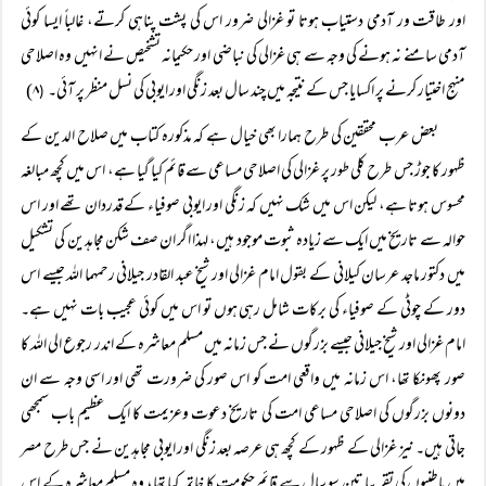
اور طاقت ور آدمی دستیاب ہوتا تو غزالی ضرور اس کی پشت پناہی کرتے، غالباً‌ ایسا کوئی
آدمی سامنے نہ ہونے کی وجہ سے ہی غزالی کی نباضی اور حکیمانہ تشخیص نے انہیں وہ اصلاحی
منہج اختیار کرنے پر اکسایا جس کے نتیجہ میں چند سال بعد زنگی اور ایوبی کی نسل منظر پر آئی۔
۸)
(
بعض عرب محققین کی طرح ہمارا بھی خیال ہے کہ مذکورہ کتاب میں صلاح الدین کے
ظہور کا جوڑ جس طرح کلی طور پر غزالی کی اصلاحی مساعی سے قائم کیا گیا ہے، اس میں کچھ مبالغہ
محسوس ہوتا ہے، لیکن اس میں شک نہیں کہ زنگی اور ایوبی صوفیاء کے قدردان تھے اور اس
حوالہ سے تاریخ میں ایک سے زیادہ ثبوت موجود ہیں، لہذا اگر ان صف شکن مجاہدین کی تشکیل
میں دکتور ماجد عرسان کیلانی کے بقول امام غزالی اور شیخ عبد القادر جیلانی رحمہما اللہ جیسے اس
دور کے چوٹی کے صوفیاء کی برکات شامل رہی ہوں تو اس میں کوئی عجیب بات نہیں ہے۔
امام غزالی اور شیخ جیلانی جیسے بزرگوں نے جس زمانہ میں مسلم معاشرہ کے اندر رجوع الی اللہ کا
صور پھونکا تھا، اس زمانہ میں واقعی امت کو اس صور کی ضرورت تھی اور اسی وجہ سے ان
دونوں بزرگوں کی اصلاحی مساعی امت کی تاریخ دعوت وعزیمت کا ایک عظیم باب سمجھی
جاتی ہیں۔ نیز غزالی کے ظہور کے کچھ ہی عرصہ بعد زنگی اور ایوبی مجاہدین نے جس طرح مصر
میں باطنیوں کی تقریبا تین سو سال سے قائم حکومت کا خاتمہ کیا تھا، وہ مسلم معاشرہ کے اس