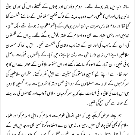
ساتھ دنیا میں بلند ہوئے تھے۔ روم وفارس اور یونان کے فلسفے، ان کی بھری ہوئی
لائبریریاں اور ان کا علمی رعب ودبدبہ مدینہ کے خاک نشین مسلمانوں کے سامنے شکست کھا
گیا تھا اور روم وفارس صرف سیاسی طور پر ہی ان کے ہاتھوںمغلوب نہ ہوئے تھے، بلکہ علمی،
تہذیبی اور مذہبی اعتبار سے بھی وہ اسلام کے حلقہ بگوش ہوگئے تھے۔ یہ ان کے فلسفوں
کی، ان کے مذہب کی اور ان کے تہذیب وتمدن کی شکست تھی۔ حق یہ تھا کہ مسلمان
سلاطین اپنے اس شان دار ماضی سےرشتہ نباہتے، جن آباء کے ہاتھوں یہ فتوحات حاصل
ہوئی تھیں، ان آباء کے اسوہ کو سامنے رکھتے اور ان مفتوحہ علاقوں کے حوالہ سے ان کا جو
اسوہ تھا، اسے اپنے لیے آئین ودستور کی حیثیت سے پیشِ نظر رکھتے۔ مگر ان سلاطین کی
سرگرمیوں کے حوالہ سے مسلمانوں کے روایتی علمی ورثہ کا شروع سے عدمِ تحسین کا رویہ
ہی اس بات کی کافی وافی شہادت ہے کہ یہ سرگرمیاں اسلامی آداب اور تقاضوں کی رعایت
کے حوالہ سے کس سطح کی تھیں۔
ہم پہلے عرض کرچکے ہیں کہ مفید انسانی علوم سے اسلام کو ، اہلِ اسلام کو اور علماءِ
اسلام کو کبھی کوئی پرخاش نہیں رہی اور نہ ہی ان سے استفادہ کرنا کسی بھی درجہ میں ان کے