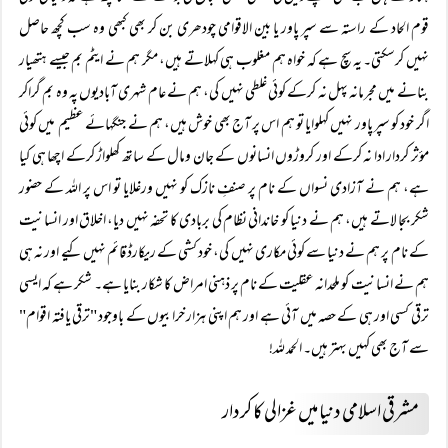
قوم الحاد کے راستہ سے سپر پاور یا بین الاقوامی چودھری بن کر بھی کبھی وہ سب کچھ حاصل
نہیں کرسکتی۔ یہ سچ ہے کہ خواہ ہم مغلوب ہی کہلاتے ہیں، مگر ہم نے ایٹم بم جیسے ہتھیار
بنانے میں مجرمانہ پہل نہ کرکے کوئی غلطی نہیں کی، ہم نے عام شہری آبادیوں پہ وہ بم گراکر
اگر خود کو سپر پاور نہیں کہلوایا تو ہم اس پر آج بھی خوش ہیں، ہم نے جنگہائے عظیم میں کوئی
مؤثر کردار ادا نہ کرکے اور کروڑوں انسانوں کے جان ومال کے ساتھ کھلواڑ کرکے اچھا ہی کیا
ہے، ہم نے آزادی نسواں کے نام پر صنفِ نازک کو نہیں ورغلایا تو اس پر اللہ کے حضور
شکر بجا لاتے ہیں، ہم نے دنیا کو خاندانی نظام کی بربادی کا تحفہ نہیں دیا، اخلاق اور انسانیت
کے نام پر ہم نے دنیا سے کوئی مکاری نہیں کی، خود کشی کے ریکارڈ قائم نہیں کیے اور نہ ہی
ہم نے انسانیت کو ملحدانہ عقلیت کے نام پر ذہنی امراض کا شکار بنایا ہے۔ شکر ہے کہ ایسی
ترقی کسی اور ہی کے حصہ میں آئی ہے اور ہم اپنی ہزار خرابیوں کے باوجود "ترقی یافتہ اقوام"
سے آج بھی کہیں بہتر ہیں۔ الحمد للہ!
مشرقی اسلامی دنیا میں غزالی کا کردار