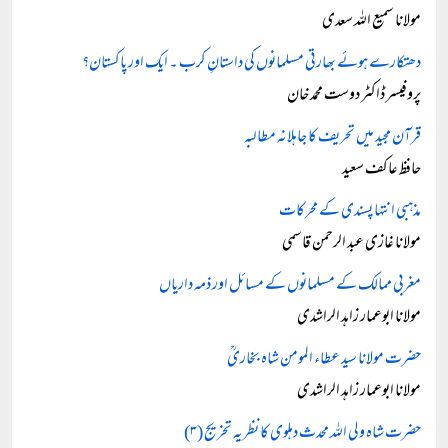
مولانا سمیع اللہ سعدی
دھتکارے ہوئے بھارتی مسلمانوں کی داستانِ کرب ۔ ایک اور پاکستان؟
پروفیسر ڈاکٹر دوست محمد خان
قرآن مجید میں تحریف کا جاہلانہ مطالبہ
حافظ عاکف سعید
مذہبی انتہا پسندی کے محرکات
مولانا غازی عبد الرحمن قاسمی
مغربی ممالک کے مسلمانوں کے مسائل اور ذمہ داریاں
مولانا ابوعمار زاہد الراشدی
حضرت مولانا سید عطاء المومن شاہ بخاریؒ
مولانا ابوعمار زاہد الراشدی
حضرت شاہ ولی اللہ محدث دہلوی کا نظریہ تخریج (۳)