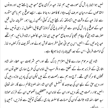
نہیں ہوا البتہ بارش کی صورت میں ہم نماز عید مرکزی جامع مسجد میں پڑھتے ہیں اور دونوں
اجتماعوں کے درمیان صرف ایک دیوار کا فاصلہ رہ جاتا ہے۔ ایسے موقع پر ہم باہمی مشورہ
سے نماز عید کے وقت میں اتنا وقفہ رکھ لیتے ہیں کہ کوئی الجھن نہ پیدا ہو۔ مگر چند سال قبل
عید کے موقع پر بارش کی وجہ سے شیرانوالہ باغ کی گراؤنڈ بھی قابل استعمال نہ رہی تو میں نے
حضرت شاہ جیؒ کو پیغام بھجوایا کہ وہ جامع مسجد میں ہی نماز عید کا خطبہ ارشاد فرمائیں، ہم اکٹھے
عید پڑھ لیں گے، انہیں اس پر حیرانی ہوئی مگر بہت خوش ہوئے اور تشریف لا کر خطبہ و نماز
کی امامت فرمائی، اس کے بعد بھی چند بار ایسا ہو چکا ہے۔
شاہ جی مرحوم ہمارے قابل احترام بزرگ تھے اور امیر شریعت سید عطاء اللہ شاہ
بخاریؒ کے فرزند ہونے کے تعلق سے دیگر سب اہل خاندان کی طرح ہماری عقیدتوں اور
محبتوں کا مرکز بھی تھے۔ آج وہ ہم سے رخصت ہوگئے ہیں لیکن ان کی یادیں تازہ رہیں گی
اور دین حق کے لیے ان کی جدوجہد کا تسلسل بھی ان شاء اللہ العزیز قائم رہے گا۔ اللہ تعالیٰ
انہیں جوار رحمت میں جگہ دیں اور ان کے خاندان و متعلقین بالخصوص ان کے فرزند مولانا
سید عطاء اللہ شاہ ثالث کو ان کی حسنات کا سلسلہ جاری رکھنے کی توفیق سے نوازیں، آمین یا