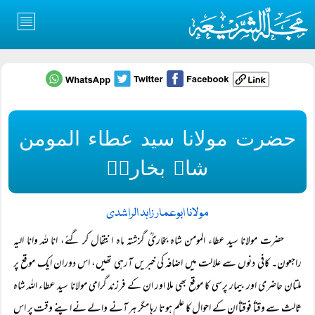
حضرت مولانا سید عطاء المومن
شاہ بخاریؒ
مولانا ابوعمار زاہد الراشدی
حضرت مولانا سید عطاء المومن شاہ بخاریؒ گزشتہ ماہ انتقال کر گئے، انا للہ وانا الیہ
راجعون۔ کافی دنوں سے علالت میں اضافہ کی خبریں آرہی تھیں، اس دوران ایک موقع پر
ملتان حاضری اور بیمار پرسی کا موقع بھی ملا اور ان کے فرزند گرامی مولانا سید عطاء اللہ شاہ
ثالث سے وقتاً فوقتاً ان کے احوال کا علم ہوتا رہا مگر ہر آنے والے نے اپنے وقت پر اس