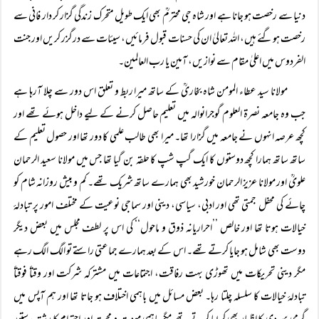
دنیا سے رخصت ہو جانا ہے اور شاہ جی محترمؒ بھی ایک طویل متحرک زندگی گزار کر دار فانی سے
رخصت ہوگئے ہیں، اللہ تعالیٰ ان کی حسنات قبول فرمائیں، سیئات سے درگزر کریں اور جنت
الفردوس میں اعلیٰ مقام سے نوازیں، آمین یا رب العالمین۔
مولانا سید عطاء المومن شاہ بخاریؒ کے ساتھ میرا ربط و تعلق اس دور سے چلا آرہا ہے
جب وہ جامعہ نصرۃ العلوم گوجرانوالہ میں تعلیم حاصل کرنے کے لیے داخل ہوئے تھے اور
کچھ عرصہ انہوں نے جامعہ میں گزارا تھا۔ میرا بھی طالب علمی کا دور تھا اور حصول تعلیم کے
ساتھ ساتھ ہمارا کچھ دوستوں کا ایک گپ شپ کا حلقہ بن گیا تھا جس میں مولانا سعید الرحمان
علویؒ اور مولانا عزیز الرحمان خورشید بھی ہمارے ساتھ شریک تھے۔ کم و بیش روزانہ شام کو
چائے کی محفل جمتی تھی اور ادبی، سیاسی، دینی اور سماجی نوعیت کے مختلف امور پر تبادلۂ
خیالات ہوتا تھا اور خالص ’’احراریانہ ذوق و ماحول‘‘ کی اس پر لطف مجلس میں بعض دیگر
دوست بھی شامل ہو جایا کرتے تھے۔ اس کے بعد ہمارے جماعتی راستے تو الگ الگ رہے
مگر دینی تحریکات میں تھوڑی بہت رفاقت، اجتماعات میں مشترکہ شرکت اور وقتاً فوقتاً
تبادلۂ خیالات کا سلسلہ چلتا رہا۔ بعض مسائل میں باہمی اختلاف ہو جاتا تھا اور ہم آپس میں