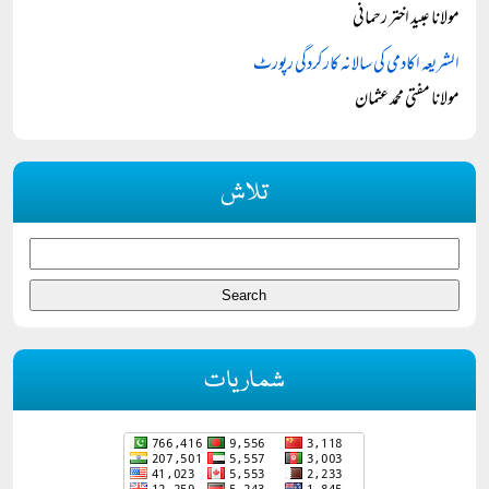
مولانا عبید اختر رحمانی
الشریعہ اکادمی کی سالانہ کارکردگی رپورٹ
مولانا مفتی محمد عثمان
تلاش
شماریات