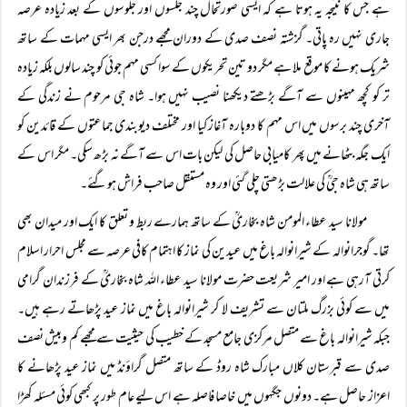
ہے جس کا نتیجہ یہ ہوتا ہے کہ ایسی صورتحال چند جلسوں اور جلوسوں کے بعد زیادہ عرصہ
جاری نہیں رہ پاتی۔ گزشتہ نصف صدی کے دوران مجھے درجن بھر ایسی مہمات کے ساتھ
شریک ہونے کا موقع ملا ہے مگر دو تین تحریکوں کے سوا کسی مہم جوئی کو چند سالوں بلکہ زیادہ
تر کو کچھ مہینوں سے آگے بڑھتے دیکھنا نصیب نہیں ہوا۔ شاہ جی مرحوم نے زندگی کے
آخری چند برسوں میں اس مہم کا دوبارہ آغاز کیا اور مختلف دیوبندی جماعتوں کے قائدین کو
ایک جگہ بٹھانے میں پھر کامیابی حاصل کی لیکن بات اس سے آگے نہ بڑھ سکی۔ مگر اس کے
ساتھ ہی شاہ جیؒ کی علالت بڑھتی چلی گئی اور وہ مستقل صاحب فراش ہوگئے۔
مولانا سید عطاء المومن شاہ بخاریؒ کے ساتھ ہمارے ربط و تعلق کا ایک اور میدان بھی
تھا۔ گوجرانوالہ کے شیرانوالہ باغ میں عیدین کی نماز کا اہتمام کافی عرصہ سے مجلس احرار اسلام
کرتی آرہی ہے اور امیر شریعت حضرت مولانا سید عطاء اللہ شاہ بخاریؒ کے فرزندان گرامی
میں سے کوئی بزرگ ملتان سے تشریف لا کر شیرانوالہ باغ میں نماز عید پڑھاتے رہے ہیں۔
جبکہ شیرانوالہ باغ سے متصل مرکزی جامع مسجد کے خطیب کی حیثیت سے مجھے کم وبیش نصف
صدی سے قبرستان کلاں مبارک شاہ روڈ کے ساتھ متصل گراؤنڈ میں نماز عید پڑھانے کا
اعزاز حاصل ہے۔ دونوں جگہوں میں خاصا فاصلہ ہے اس لیے عام طور پر کبھی کوئی مسئلہ کھڑا