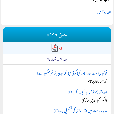
رب العالمین۔
اخبار و آثار
جون ۲۰۱۸ء
جلد ۲۹ ۔ شمارہ ۶
قومی ریاست اور جہاد: کیا کوئی نیا فکری پیراڈائم ممکن ہے؟
محمد عمار خان ناصر
اردو تراجم قرآن پر ایک نظر (۴۳)
ڈاکٹر محی الدین غازی
جدید ریاست میں فقہِ اسلامی کی تشکیلِ جدید (۲)