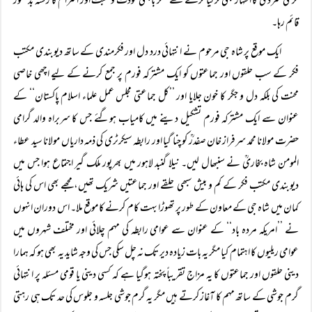
گرمی سردی کا اظہار بھی کر لیا کرتے تھے مگر باہمی مودت و محبت اور احترام کا رشتہ بدستور
قائم رہا۔
ایک موقع پر شاہ جی مرحوم نے انتہائی درد دل اور فکرمندی کے ساتھ دیوبندی مکتب
فکر کے سب حلقوں اور جماعتوں کو ایک مشترکہ فورم پر جمع کرنے کے لیے اچھی خاصی
محنت کی بلکہ دل و جگر کا خون جلایا اور ’’کل جماعتی مجلس عمل علماء اسلام پاکستان‘‘ کے
عنوان سے ایک مشترکہ فورم تشکیل دینے میں کامیاب ہوگئے جس کا سربراہ والد گرامی
حضرت مولانا محمد سرفراز خان صفدرؒ کو چنا گیا اور رابطہ سیکرٹری کی ذمہ داریاں مولانا سید عطاء
المومن شاہ بخاریؒ نے سنبھال لیں۔ نیلا گنبد لاہور میں بھرپور ملک گیر اجتماع ہوا جس میں
دیوبندی مکتب فکر کے کم و بیش سبھی حلقے اور جماعتیں شریک تھیں، مجھے بھی اس کی ہائی
کمان میں شاہ جی کے معاون کے طور پر تھوڑا بہت کام کرنے کا موقع ملا۔ اس دوران انہوں
نے ’’امریکہ مردہ باد‘‘ کے عنوان سے عوامی رابطہ کی مہم چلائی اور مختلف شہروں میں
عوامی ریلیوں کا اہتمام کیا مگر یہ بات زیادہ دیر تک نہ چل سکی جس کی وجہ شاید یہ بھی ہو کہ ہمارا
دینی حلقوں اور جماعتوں کا یہ مزاج تقریباً پختہ ہوگیا ہے کہ کسی دینی یا قومی مسئلہ پر انتہائی
گرم جوشی کے ساتھ مہم کا آغاز کرتے ہیں مگر یہ گرم جوشی جلسہ و جلوس کی حد تک ہی رہتی