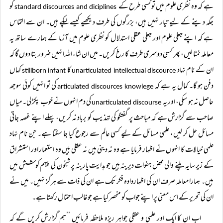
ہے کہ وہ نظری علوم میں تو کسی طرح کے
کو
standard discources and diciplines
جگہ دینے کے لیے تیار نہیں ہیں، بزرگوں کی طرف دیکھیے کیسے لپکے ہیں۔ ان سے التماس
ہے کہ اپنے جعلی علوم اور جعلی عقلی استدلال کو نظری علوم میں آزما کے ہمارے ساتھ یہ
معاملہ نمٹا لیں، پھر کسی دوسری طرف کا رخ کریں۔ میں ان شاء اللہ انہیں ضرور بتا دوں گا کہ
ان کے نام نہاد
کا
کہاں
stillborn infant
unarticulated intellectual discource
دفن ہو گا۔ کمال یہ ہے کہ
کی تو انہیں کوئی سوجھ
articulated discources knowlege
حاصل نہ ہو سکی، اور یہ
کی دم انہوں نے خوب پکڑ لی۔ میاں
unarticulated discourse
صاحب سے گزارش ہے کہ مباحث پر گفتگو کی تہذیب کو برباد نہ کریں، پہلے اپنے غصہ جاتی
مسائل حل کر لیں، علمی مسائل کے لیے کسی عالم سے رجوع کیا جا سکتا ہے۔ جن نام نہاد
علمی خیالات کا انہوں نے اظہار فرمایا ہے وہ نہ دینی ہیں نہ عقلی ہیں وہ استعمار اور استشراق
کے زیر سایہ پلنے والی محض ہفوات دیرینہ ہیں جو ہدایت پارینہ پر شبخون کی پیہم کوشش میں
ہیں۔ ہمارا معاملہ صرف ان کی اظہاردادہ فکر تک ہے ان کی ذات سے ہرگز نہیں۔ میں نے
ان کی تحریر کے اس معنی پر اپنے جواب کو منحصر کیا ہے جو غالب احتمال رکھتا ہے۔
اب ان کا ایک اور علمی و عقلی جواہر ریزہ ملاحظہ فرمائیں ’’ہم گزارش کریں گے کہ