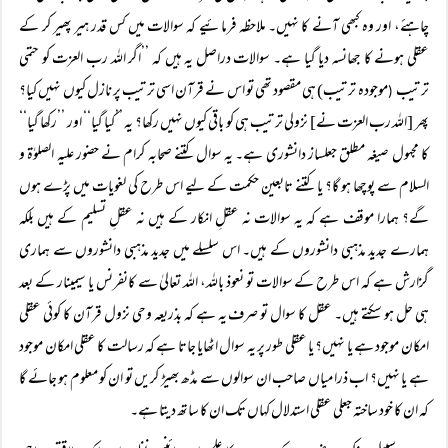
چاہئے، اور وہ کبھی آنے کا نہیں۔ ملاحظہ فرمائیے کہ سوالات میں کس قدر ہیر پھیر کر کے
عقلی ہونے کا جھانسہ دیا گیا ہے۔ سوالات دراصل یہ ہیں کہ ’’اگر اللہ رب العزت کو حتمی
ترتیب
موجودہ ترتیب) ہی مقصود تھی تو اس نے قرآن اسی ترتیب پر نازل کیوں نہیں کیا؟
(
پھر [اللہ رب العزت نے] نزولی ترتیب ہی کو باقی کیوں نہیں رکھا؟ یہ ’’کیا گیا‘‘ اور ’’رکھا گیا‘‘
کا مجہول صیغہ مطلق جعلساز دانشوری ہے۔ یہ سوال کتنے صحابہ کرام نے حضور علیہ الصلوٰۃ و
السلام سے پوچھا ہو گا؟ یا کتنے تابعین حکمت کے لیے اس طرح کی لغویات میں پڑے ہوں
گے؟ ہمارا موقف ہے کہ یہ سوالات نہ عقلِ انکار کے ہیں نہ عقلِ تسلیم کے ہیں بلکہ
ہمارے جدید مذہبی دانشوروں کے ہیں۔ اس سلسلے میں جدید مذہبی دانشوروں سے ہماری
گزارش ہے کہ اس طرح کے سوالات تو نعوذ باللہ، اللہ تعالیٰ سے کانفرنس یا سیمینار کے بعد
ہی حل ہو سکتے ہیں۔ عقل کا سوال تو صرف یہ ہے کہ بذریعہ وحی نزول قرآن کا کوئی عقلی
امکان موجود ہے یا نہیں؟ یا عقلی طور پر یہ سوال اٹھایا جاتا ہے کہ رسالت کا عقلی امکان موجود
ہے یا نہیں؟ اب ذرا میاں صاحب ان سوالوں سے مڈھ بھیڑ کریں تو ان کو معلوم ہو جائے گا
کہ ان کا خود ساختہ جعلی عقلی استدلال کہاں تک ان کا ساتھ دیتا ہے۔