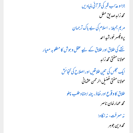
جزا و عذاب قبر کی قرآنی بنیادیں
محمد زاہد صدیق مغل
مریم جمیلہؒ ۔ اسلام کی بے باک ترجمان
پروفیسر خورشید احمد
نشے کی طلاق اور طلاق کے لیے عقل و ہوش کا مطلوبہ معیار
مولانا مفتی محمد زاہد
ایک مجلس کی تین طلاقیں اور اصلاح کی گنجائش
مولانا مفتی فضیل الرحمن عثمانی
طلاق کا وقوع اور نفاذ۔ چند اجتہاد طلب پہلو
محمد عمار خان ناصر
نہ معرفت، نہ نگاہ!
محمد دین جوہر