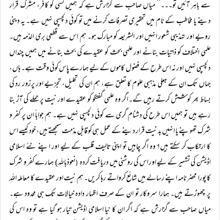
سے باہر آئیں تو۔۔۔‘‘ میاں صاحب سے گزارش ہے کہ ہمیں کسی کو کافر، مشرک قرار
دینے یا مخاطب کے نام میں تحقیری تصرفات کرنے میں تو کوئی دلچسپی نہیں ہے۔ یہ دینی
رویے اور تہذیبی شعور انہیں اور الشریعہ کو مبارک ہو۔ ہم اس سے قطعی بری الذمہ ہیں۔
علمی اختلاف کو ذاتیات بنانے اور علمی بحث کو عقیدے کی بحث بنانے میں ہمیں چنداں
دلچسپی نہیں اور نہ اس طرح کے فضول کاموں کے لیے ہمارے پاس کوئی وقت ہے۔ ہاں،
جہاں تک ان کے جعلی مذہبی علوم کا تعلق ہے، ہم ان کی تحلیل، تجزیے اور پرزور رد کی
بساط بھر کوشش کرتے رہیں گے۔ اگر وہ علمی گفتگو کو عقیدے اور نیت پر حملے کی آڑ بنا
رہے ہیں تو ہمیں اس طرح کی دشنام گری سے کوئی دلچسپی نہیں ہے۔ ہم جواباً ان پر کفر و
شرک تھوپنے یا انہیں بدنیت قرار دینے کے عمل ہی کو قابل مذمت سمجھتے ہیں، خود کیسے اس
کا ارتکاب کر سکتے ہیں؟ وہ اگر چاہیں تو اپنی تالیف قلب کے لیے اور اپنے نئے اسلامی
اڈیشن کی تشہیر کے لیے اور اس کی روشنی میں دریافت کردہ
نعوذباللہ) ہمارے کفر و شرک
(
کا پورا محضر نامہ اپنے رسالے میں شائع کرواتے رہا کریں۔ ہم نیت اور عقیدے کا معاملہ اللہ
پر چھوڑتے ہیں۔ ہمارا سروکار تو ان کے صرف اظہار دادہ خیالات تک ہی محدود ہے۔
میاں صاحب سے گزارش ہے کہ اگر ان کا نیا اسلامی اڈیشن تیار ہو گیا ہے تو وہ اس کی