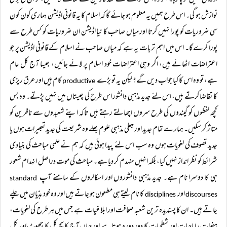
اڈریس نہیں کر پا رہا۔ اگر وہ اس حوالے سے نقد قارئین کے سامنے لا سکیں، تو ان کی بڑی
نوازش ہو گی۔ اس طرح ہمیں یہ معلوم ہو جائے گا کہ اسلام کا یہ قانونی اڈیشن ہماری کون کون
سی ضروریات کو پورا نہیں کرتا اور میاں صاحب کا نیا اڈیشن ان ضروریات کو کس طرح سے
پورا کرے گا۔ اس میں اہم تر بات یہ ہے کہ میاں صاحب نے اسلام کے قانونی اڈیشن پر جو
اعتراضات اٹھائے ہیں، اگر وہی اعتراضات خود اسلام پر لائے جائیں، جیسا آج کل عام
ہے، تو وہ اس کا کیا جواب دیں گے؟ لیکن یہ تو بڑے
کام ہیں اور عرق ریزی
productive
کا تقاضا کرتے ہیں، اس لئے جدید مذہبی دانشور اس طرح کی چیستاں میں نہیں پڑتے۔ وہ بس
کچھ لفظوں کو گیندوں کی طرح سروں اچھالتے رہتے ہیں تاکہ اپنے شعبدوں سے ناظرین کو
متاثر کر سکیں۔ ہمارے تمام جدید اور جعلی مذہبی علوم بھلے وہ شریعت کی جدید تعبیرات ہوں یا
جدید تصوف کی لغویات ہوں وہ سب اس لئے پیدا ہوئی ہیں کہ ہم نے علمی مباحث کی بنیادی
شرائط کو نظر انداز نہیں کیا، بلکہ انہیں منہدم کر دیا ہے۔ مباحث کی موت دراصل انہدام شعور
ہی کا دوسرا نام ہے۔ جدید مذہبی دانشوروں اور اسکالروں کے سامنے آپ
standard
اور
کا نام لیتے ہی مطعون ہو جاتے ہیں اور وہ خود ہذیان میں چلے
disciplines
discourses
جاتے ہیں۔ ان کا پسندیدہ ترین شعبہ صحافت اور ابلاغیات ہے جس میں ہر طرح کی لغویات،