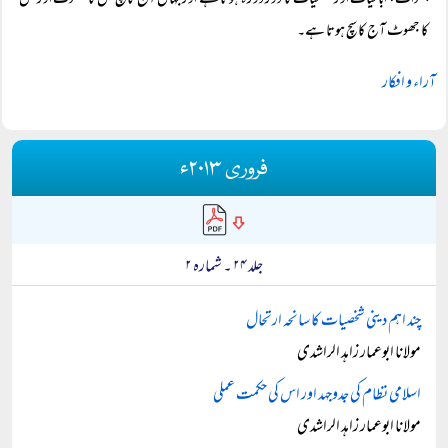
ہفوات، اباحیات اور شطحیات کا دور دورہ ہوتا ہے اور جہاں آج کا سچ کل کا جھوٹ اور کل
کا جھوٹ آج کا سچ ہوتا ہے۔
آراء و افکار
فروری ۲۰۱۳ء
جلد ۲۴ ۔ شمارہ ۲
چند اہم دینی شخصیات کا سانحہ ارتحال
مولانا ابوعمار زاہد الراشدی
اسلامی نظام کی جدوجہد اور اس کی حکمت عملی
مولانا ابوعمار زاہد الراشدی