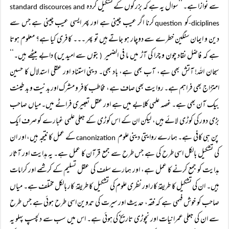
سے نوازا ہے۔ ’’سوال یہ ہے کہ بزرگوں کے تشکیل کردہ
standard discources and
کو
کرنا اگر عیب چینی ہے اور پھر ایسی عیب چینی ہے جس سے
question
diciplines-
دین و ایمان سنگین خطرے سے دوچار ہو جاتے ہیں تو پھر ۔۔۔ کافری کیا ہے؟ معلوم ہوتا
ہے کہ فاضل نقاد چون و چرا کی آڑ میں ما فی الضمیر
بتوں سے امیدیں) دابے بیٹھے ہیں۔‘‘
(
سبحان اللہ! آتش بھی ہے، آب بھی ہے، باد بھی۔ دینی استناد اور عقلی استدلال کا حسین
امتزاج بھی فراہم ہے۔ روایت بھی صاف ہے، مخاطب کافر و مشرک اور بدنیت و بد طینت
بیک آن بھی ہے۔ غصہ علمی کلابے میں ہے اور عقل تعبیری فراٹے میں۔ میاں صاحب
بڑی دور کی کوڑی لائے ہیں، لیکن ان کے اس کوڑی کے جعلی علمی غبارے کو صرف ایک
پن ہی کافی ہے۔ ہمارے روایتی دینی علوم
کے عمل کا نتیجہ ہیں، اور ان
canonization
کی تشکیل بالکل اسی طرح کی ہے جس طرح سے جمع قرآن کا عمل ہے۔ یہ ہدایت اور آثار
ہدایت کو جمع کرنے کا عمل ہے، اور ہمارے سلف کی عقل تسلیم کے کرشمے اور کرامات
ہیں۔ ان کی تشکیل کا طریقۂ کار اور نظری علوم کی تشکیل کا طریقۂ کار بالکل مختلف ہے۔ میاں
صاحب کو خوش فہمی ہے کہ فقہ، حدیث اور سیرت کی تدوین اسی طرح ہوئی ہے جس طرح
سے ان کی جعلی عمرانیات اور نچوڑی تاریخ کی ہوئی ہے۔ اس میں سب سے دلچسپ پہلو یہ