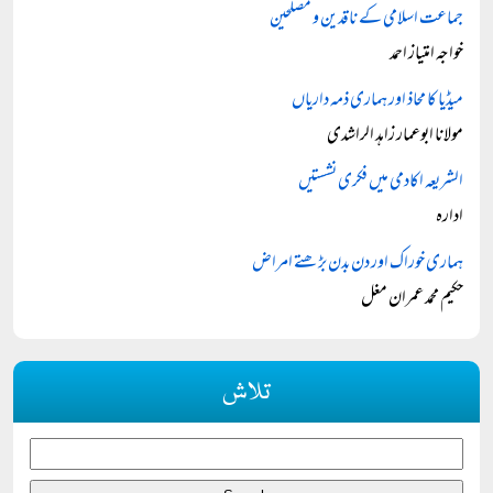
جماعت اسلامی کے ناقدین و مصلحین
خواجہ امتیاز احمد
میڈیا کا محاذ اور ہماری ذمہ داریاں
مولانا ابوعمار زاہد الراشدی
الشریعہ اکادمی میں فکری نشستیں
ادارہ
ہماری خوراک اور دن بدن بڑھتے امراض
حکیم محمد عمران مغل
تلاش