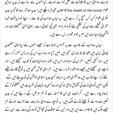
ہوئے روایتی دین کا لنکا ڈھانے نکل کھڑے ہوئے۔ کیا انہوں نے سنا ہے کہ جدید سماجی
علوم
کا اعلان بھی فرما چکے ہیں؟ جدید معاشرے کا تجزیہ جدید
The Death of the Social
نظری علوم کس کس منہج پر کر رہے ہیں، یہ میاں صاحب کی بلا سے۔ اپنے نو دریافت شدہ
عمرانی قمقمے سے ان کی ٹکٹکی ہٹے تو ادھر ادھر بھی کچھ سجھائی دے۔ اپنی ذہنی جھنجھلاہٹ اور
چشمی چندھیاہٹ میں ہم پر خواہ مخواہ برس رہے ہیں۔
میاں صاحب کے جواب سے یہ محسوس ہوتا ہے کہ جیسے انہوں نے اپنا اوّلی مضمون
یونانی زبان میں لکھا تھا جو ہماری سمجھ میں نہیں آیا اور وہ اب اس کی تدریس مکرر کر رہے
ہیں۔ وہ تسلی رکھیں، ہم ان کی اردو اور اس میں اظہار دادہ خیالات کو خوب سمجھتے ہیں، اور
ویسے ہی سمجھتے ہیں جیسے وہ اظہار فرما رہے ہیں۔ ہم اپنی خوش فہمی میں یہ توقع لگائے بیٹھے
تھے کہ اپنے جواب میں وہ فکری طور پر مربوط کسی جدید اسلامی اڈیشن کی توپ چلائیں گے،
لیکن انہیں تو اپنی ذات کی تشویش لاحق ہو گئی اور وہ کسی ہار جیت کی نفسیات میں گفتگو کو آگے
بڑھانا چاہ رہے ہیں۔ اگر جیت ہی ان کا مسئلہ ہے تو ہم عرض کیے دیتے ہیں کہ جدید
تعبیرات والے تو جیتے جتائے لوگ ہیں، یہ تو بچارے دینی روایت سے جڑے ہوئے ہم
جیسے لوگ ہیں جو محاصرے میں ہیں اور جن کے موقف کی گنجائش تو دور کی بات ہے، ان کے