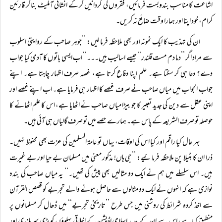
اشاعت کا مناسب بندوبست فرمائیں، فقروں کی گردانیں کر کے انشائی آملیٹ بنا کر قارئین
کرام، خود اپنا اور ہمارا وقت ضائع نہ کریں۔
ان کی تہذیب کا ایک نمونہ اور بھی ملاحظہ فرما لیں: ’’جوہر صاحب کے روایتی اسلوب
سے مراد اگر ’’دما دم مست قلندر‘‘ جیسے اسالیب ہیں۔۔۔‘‘ اب ایسی باتوں کا آدمی کیا جواب
دے؟ دعا ہی کر سکتا ہے۔ علم اپنا دفاع کرتا ہے، غصہ صرف اظہار چاہتا ہے۔ اپنے
جواب الجواب میں میاں صاحب نے صرف غصے کا اظہار ہی فرمایا ہے۔ اب اپنے غصے اور
اپنی عقل سے دین کی جدید تعبیر کا جو بیڑا میاں صاحب نے اٹھایا ہے، اس کا علم اٹھانے کا
حوصلہ تو صرف الشریعہ کے پاس ہے۔ ہمارے حصے میں تو صرف گالیاں ہی آئی ہیں۔
بہر حال کیا راقم اور کیا اس کی اوقات، یہاں تو عامۃ المسلمین کی عزت بھی محفوظ نہیں۔
ذرا ان کا ہٹیلا پن ملاحظہ فرمائیے: ’’جی ہاں! مذکور معنی میں مسلمان بے حیا اور بے غیرت
ہیں۔ اس سلسلے میں ہم نے ایک دو مثالیں بھی پیش کی تھیں۔‘‘ یہ میاں صاحب کی بندہ
نوازی ہے کہ انہوں نے ایک دو مثالوں سے حاصل ہونے والے تجربے کو قصص القرآن
سے اخذ کردہ شرائط کی روشنی میں جس طرح ’’تاریخی تجربے‘‘ میں ڈھال کر مسلمانوں پر