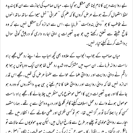
لیے روایت دین کا نام لینا بھی مشکل ہو گیا ہے۔ میاں صاحب کی اجازت سے ان کا پسندیدہ
لفظ استعمال کرتے ہوئے عرض کروں گا کہ علم کی ’’عمرانی‘‘ ٹہل سیوا کے ساتھ ساتھ انہوں
نے مخاطب کا جو ’’دینی بندوبست‘‘ فرمایا ہے، اس سے اندازہ کرنا مشکل نہیں ہے کہ وہ
فاتح طبقے سے تعلق رکھتے ہیں جو جدید تعبیرات پر اپنی اجارہ داری کو درپیش کوئی سوال
برداشت کرنے کیلئے تیار نہیں۔
میاں صاحب کے جواب الجواب کے علاوہ بھی کچھ احباب نے اپنے ردعمل مجھے براہ
راست روانہ فرمائے۔ ان سب میں مشترک وہ شدید رد عمل تھا جو ان ایک دو باتوں پر ہوا جو
راقم نے دینی روایت اور روایتی علما کے حوالے سے ضمناً عرض کی تھیں۔ مجھے اس قدر
اندازہ نہیں تھا کہ دینی روایت اور روایتی علما کا نام لینے پر ہی جدید دانشوروں کو دورہ ہو
جائے گا اور جدید تعبیرات دین کا اصل موضوع پس منظر میں چلا جائے گا۔ مجھے براہِ راست
موصول ہونے والے رد عمل اسلاف کیلئے گالم گلوچ اور دریدہ دہنی سے پر تھے۔ ہمارا مقصد
کسی کو برا بھلا کہنا تو ہر گز نہیں تھا، ہم تو کسی فکری اور علمی مکالمے کے انتظار میں تھے۔
بچارے روایتی مولوی تو چلیے ہر طرح سے فارغ البال ہیں، لیکن جدید مولویوں کے حالات تو
بالکل ہی ناگفتہ بہ ہیں۔ اقبال کا یہ مصرع ‘‘نہ زندگی، نہ محبت، نہ معرفت، نہ نگاہ’’ اصل میں