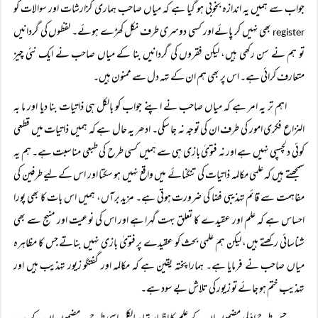
جواب سے ہمیں یہ اندازہ بخوبی ہو گیا ہے کہ میاں صاحب ہماری گزارشات اور سوالات کو
بھی نہیں کر پائے اور کسی دوسری طرف نکل کھڑے ہوئے۔ لفظوں کی گردانیں
register
تو ہم نے سن رکھی ہیں، لیکن فقروں کی گردانیں بنا کے میاں صاحب نے ایک نئی چیز
متعارف کرائی ہے۔ اس پر بھی ہم ان کے تہہ دل سے ممنون ہیں۔
اہم تر یہ امر ہے کہ میاں صاحب نے اپنے جواب کو بالکل ہی ذاتیات بنا دیا اور ما بہ
النزاع فکری امور کی طرف ان کی توجہ نہ جا سکی۔ ادھر یہ حال ہے کہ ہمیں ذاتیات میں قطعی
کوئی دلچسپی نہیں ہے اور نہ فتویٰ بازی ہی سے ہمیں کسی طرح کی طبعی مناسبت ہے۔ ہم یہ
سمجھتے ہیں کہ علمی مکالمہ ذاتیات کی تنگنائے میں واقع نہیں ہو سکتا اور اس کے لیے طرفین کی
مفاہمت سے قائم تہذیبی فضا کی ضرورت ہوتی ہے۔ مزید برآں، ہمیں اس بات کا بھی پورا
احساس ہے کہ علم اور عقیدے کا تعلق بہت گہرا ہے اور اس کی نوعیت اور منہج سے بھی
شناسائی رکھتے ہیں، لیکن ہم علمی بحث کو عقیدے پر فتویٰ بازی نہیں بناتے جس کا مظاہرہ
میاں صاحب نے فرمایا ہے۔ ہمارا پختہ یقین ہے کہ مکالمہ اور گفتگو زیور تہذیب ہیں اور
تہذیب ختم ہو جائے تو زیور کی تلاش بے سود ہے۔