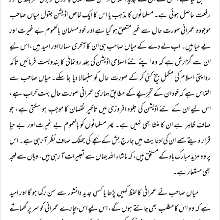
منطبق کیا ہے، اس سے ان کے جدید اسلامی اڈیشن کے اخلاقی پہلوؤں کو بڑی سربلندی اور
رفعت حاصل ہوئی ہے۔ مسلمانوں کا مذہب یا اس کا ایک خاص اڈیشن بقول میاں صاحب
موجودہ عمرانی صورت حال سے غیر متعلق ہو گیا ہے اور خود مسلمان بالعموم بے غیرت اور
بے حیا ہیں۔ اب لے دے کے میاں صاحب ہی ان کا آخری سہارا اور امید ہیں، اس لیے
ان سے گزارش ہے کہ وہ اپنے نئے اسلامی اڈیشن کی جلد رونمائی کا بندوبست فرمائیں تاکہ
روایتی اسلام کی مکمل بیخ کنی کر کے صورت حال کو سنبھالا دیا جا سکے۔ میاں صاحب سے
التماس ہے کہ خود ان کے تجزیے کے مطابق ہماری عمرانی صورت حال بہت خراب ہے،
اس لیے ان کے نئے اڈیشن کی جلوہ افروزی میں تاخیر نقصان کا موجب ہو سکتی ہے، جو
صاف ظاہر ہے ان کا منشا بھی نہیں ہے۔ پھر مسلمانوں کو بالعموم بے غیرت اور بے حیا
قرار دیتے سمے ان کی ادعایت میں جارج بش کے لہجے کی جھلک صاف نظر آ رہی ہے۔ اس
پر وہ مزید مبارک باد کے مستحق ہیں، کہ ماشاء اللہ جہاں سے تعبیرات آ رہی ہیں، وہاں سے لہجہ
بھی مستعار ہے۔
میاں صاحب نے عمرانی کا لفظ کہیں پڑھا یا کسی جدید دانشور سے سن رکھا ہو گا اور امید
ہے کہ وہ اس کا مطلب بھی جانتے ہوں گے، اس لیے اس بچارے عمرانی کو سر پر گھماتے