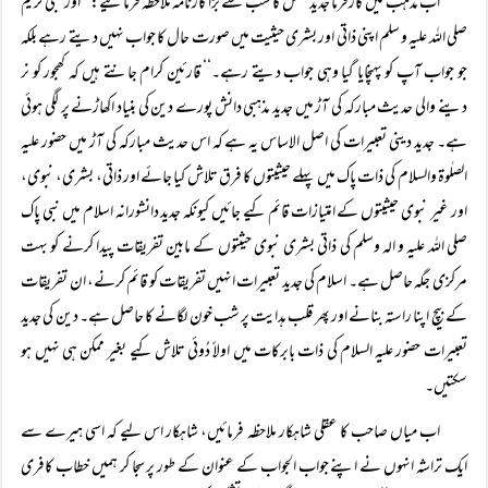
اب مذہب میں کارفرما جدید عقل کا سب سے بڑا کارنامہ ملاحظہ فرمائیے: ’’اور نبی کریم
صلی اللہ علیہ و سلم اپنی ذاتی اور بشری حیثیت میں صورت حال کا جواب نہیں دیتے رہے بلکہ
جو جواب آپ کو پہنچایا گیا وہی جواب دیتے رہے۔‘‘ قارئین کرام جانتے ہیں کہ کھجور کو نر
دینے والی حدیث مبارکہ کی آڑ میں جدید مذہبی دانش پورے دین کی بنیاد اکھاڑنے پر لگی ہوئی
ہے۔ جدید دینی تعبیرات کی اصل الاساس یہ ہے کہ اس حدیث مبارکہ کی آڑ میں حضور علیہ
الصلٰوۃ والسلام کی ذات پاک میں پہلے حیثیتوں کا فرق تلاش کیا جائے اور ذاتی، بشری، نبوی،
اور غیر نبوی حیثیتوں کے امتیازات قائم کیے جائیں کیونکہ جدید دانشورانہ اسلام میں نبی پاک
صلی اللہ علیہ و الہ وسلم کی ذاتی بشری نبوی حیثتوں کے مابین تفریقات پیدا کرنے کو بہت
مرکزی جگہ حاصل ہے۔ اسلام کی جدید تعبیرات انہیں تفریقات کو قائم کرنے، ان تفریقات
کے بیچ اپنا راستہ بنانے اور پھر قلب ہدایت پر شب خون لگانے کا حاصل ہے۔ دین کی جدید
تعبیرات حضور علیہ السلام کی ذات بابرکات میں اولاً دُوئی تلاش کیے بغیر ممکن ہی نہیں ہو
سکتیں۔
اب میاں صاحب کا عقلی شاہکار ملاحظہ فرمائیں، شاہکار اس لیے کہ اسی ہیرے سے
ایک تراشہ انہوں نے اپنے جواب الجواب کے عنوان کے طور پر سجا کر ہمیں خطاب کافری