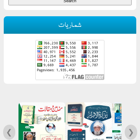
شماریات
❮
❯