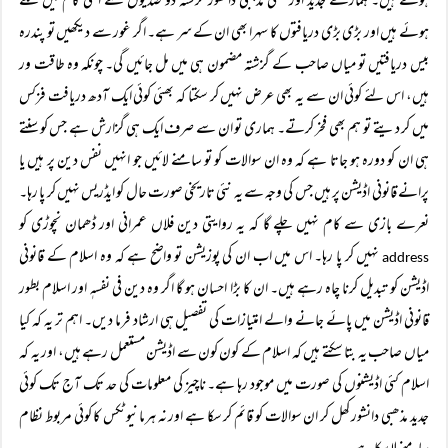
ہوئے ہیں۔ ہمارے جدید اور جعلی مذہبی دانشور گزشتہ دو صدیوں سے اسی کام میں لگے
ہوئے ہیں اور بڑی بڑی دریافتوں کا سہرا بھی ان کے سر ہے۔ اگر غور سے دیکھیں تو پندرہ
بیس دریافتیں تو میاں صاحب کے گزشتہ مضمون ہی میں مل جائیں گی۔ چونکہ وہ طاقت ور
ہیں، اس لئے کوئی ان سے یہ بھی عرض نہیں کر سکتا کہ بھئی کوئی ایک آدھ دریافت فزکس
میں کر دیتے تو ہم بھی فخر کرتے۔ ہماری تو ان سے صرف ایک ہی گزارش ہے جس کو سنتے
ہی ان کو دورہ ہو جاتا ہے کہ وہ ان سوالات کو تو سامنے لائیں جو انہیں نفس دین پر ہیں یا
پرانے قانونی اڈیشن پر ہیں جس کی وجہ سے یہ نئی تاریخی صورت حال کو ایڈریس نہیں کر پا رہا۔
نعرے بازی سے کام نہیں چلے گا کہ یہ روایتی دین فلاں عمرانی اور ڈھمان نچوڑی کو
نہیں کر پا رہا۔ اس میں اب ان کی پوزیشن تو واضح ہے کہ وہ اسلام کے قانونی
address
اڈیشن کو تبدیل کرنا چاہ رہے ہیں۔ ان کا بڑا احسان ہو گا اگر وہ دین فی نفسہٖ اور اسلام بطور
قانونی اڈیشن میں پائے جانے والے امتیازات کی تفصیل ہی ارشاد فرما دیں۔ اہم تر یہ کہ کیا
میاں صاحب یہ بتا سکتے ہیں کہ اسلام کے کون کون سے اڈیشن مستعمل رہے ہیں، اور یہ کہ
اسلام کئی اڈیشنوں کی صورت میں موجود رہا ہے۔ ناچیز کی معلومات کی حد تک آج تک کوئی
جدید مذھبی دانشور کھل کر ان سوالات کو قائم کر سکا ہے اور نہ ہرمانیوٹکس کا کوئی مربوط نظام