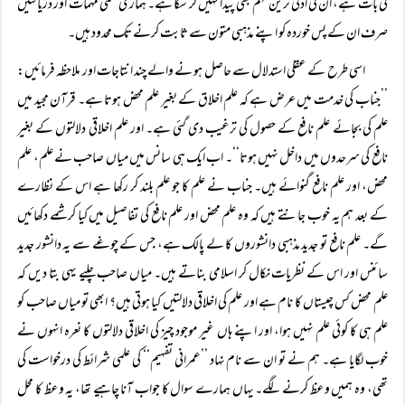
کی بات ہے، ان کی ادنیٰ ترین فہم بھی پیدا نہیں کر سکا ہے۔ ہماری علمی مہمات اور دریافتیں
صرف ان کے پس خوردہ کو اپنے مذہبی متون سے ثابت کرنے تک محدود ہیں۔
اسی طرح کے عقلی استدلال سے حاصل ہو نے والے چند انتاجات اور ملاحظہ فرمائیں:
’’جناب کی خدمت میں عرض ہے کہ علم اخلاق کے بغیر علم محض ہوتا ہے۔ قرآن مجید میں
علم کی بجائے علم نافع کے حصول کی ترغیب دی گئی ہے۔ اور علم اخلاقی دلالتوں کے بغیر
نافع کی سرحدوں میں داخل نہیں ہوتا‘‘۔ اب ایک ہی سانس میں میاں صاحب نے علم، علم
محض، اور علم نافع گنوائے ہیں۔ جناب نے علم کا جو علم بلند کر رکھا ہے اس کے نظارے
کے بعد ہم یہ خوب جانتے ہیں کہ وہ علم محض اور علم نافع کی تفاصیل میں کیا کرشمے دکھائیں
گے۔ علم نافع تو جدید مذہبی دانشوروں کا لے پالک ہے، جس کے چوغے سے یہ دانشور جدید
سائنس اور اس کے نظریات نکال کر اسلامی بناتے ہیں۔ میاں صاحب چلیے یہی بتا دیں کہ
علم محض کس چیستاں کا نام ہے اور علم کی اخلاقی دلالتیں کیا ہوتی ہیں؟ ابھی تو میاں صاحب کو
علم ہی کا کوئی علم نہیں ہوا، اور اپنے ہاں غیر موجود چیز کی اخلاقی دلالتوں کا نعرہ انہوں نے
خوب لگایا ہے۔ ہم نے تو ان سے نام نہاد ’’عمرانی تفہیم‘‘ کی علمی شرائط کی درخواست کی
تھی، وہ ہمیں وعظ کرنے لگے۔ یہاں ہمارے سوال کا جواب آنا چاہیے تھا، یہ وعظ کا محل