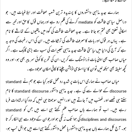
سامنے لا سکا ہے۔
ہمارے جدید مذہبی دانشوروں کا پسندیدہ ترین شعبہ صحافت اور ابلاغیات ہیں، جو
دراصل سیاسی طاقت کو
کرنے کی قلم رو ہے اور جہاں قول کا حق اور خیر سے
mediate
امکانی تعلق بھی ختم ہو جاتا ہے۔ جدید صحافت طاقت کی گود میں پتلیوں کے تماشے کا نام
ہے۔ یہاں ہر قول اور بات کا معرف طاقت کی ترجیحات ہیں۔ ان کی اس رغبت کی وجہ یہ
ہے کہ آج کی دنیا میں ریاستی طاقت جدید مذہبی تعبیرات کی سب سے بڑی گاہگ ہے۔ اگر
میاں صاحب بھی اپنی بات ذرا ڈھنگ سے کریں، ان کی تحریر کا کوئی سر پیر بھی ہو، اور وہ
کچھ سلیقہ بھی سیکھ لیں تو ان کا نیا اسلامی اڈیشن چلنے کا کافی امکان موجود ہے۔
میاں صاحب نے ہماری اس بات پر شدید رد عمل ظاہر کیا ہے جو ہم نے
standard
کے حوالے سے کی ہے۔ جدید مذہبی دانشور
کا نام
standard discourse
discourse
سنتے ہی غصے اور غضب میں آ جاتے ہیں اور انہیں سوجھتا ہی نہیں کہ وہ کیا ارشادات فرما
رہے ہیں۔ اب تو ہمارے ہاں صاحب علم کہتے ہی اسے ہیں جس کو
standard
کی ہوا تک نہ لگی ہو اور جو ان کے وجود سے ہی انکار کر تا
disciplines and discources
ہو۔ آج کل ہمارے ہاں جدید مذہبی دانشور یا محض دانشور کہتے ہی اسے ہیں جو الل ٹپ ہو،