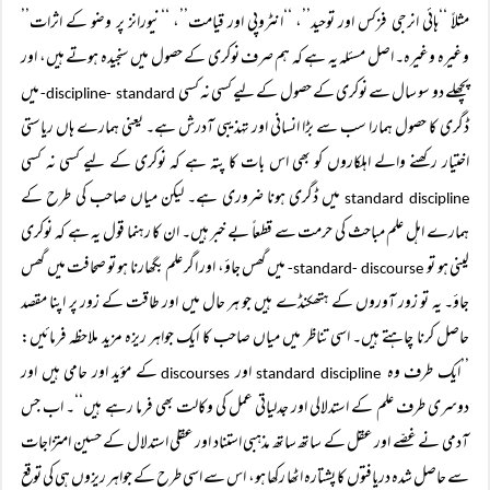
مثلاً ‘‘ہائی انرجی فزکس اور توحید’’، ‘‘انٹروپی اور قیامت’’، ‘‘نیورانز پر وضو کے اثرات’’
وغیرہ وغیرہ۔ اصل مسئلہ یہ ہے کہ ہم صرف نوکری کے حصول میں سنجیدہ ہوتے ہیں، اور
پچھلے دو سو سال سے نوکری کے حصول کے لیے کسی نہ کسی
میں
discipline- standard-
ڈگری کا حصول ہمارا سب سے بڑا انسانی اور تہذیبی آدرش ہے۔ یعنی ہمارے ہاں ریاستی
اختیار رکھنے والے اہلکاروں کو بھی اس بات کا پتہ ہے کہ نوکری کے لیے کسی نہ کسی
میں ڈگری ہونا ضروری ہے۔ لیکن میاں صاحب کی طرح کے
standard discipline
ہمارے اہل علم مباحث کی حرمت سے قطعاً بے خبر ہیں۔ ان کا رہنما قول یہ ہے کہ نوکری
لینی ہو تو
میں گھس جاؤ، اور اگر علم بگھارنا ہو تو صحافت میں گھس
standard- discourse-
جاؤ۔ یہ تو زور آوروں کے ہتھکنڈے ہیں جو ہر حال میں اور طاقت کے زور پر اپنا مقصد
حاصل کرنا چاہتے ہیں۔ اسی تناظر میں میاں صاحب کا ایک جواہر ریزہ مزید ملاحظہ فرمائیں:
’’ایک طرف وہ
اور
کے مؤید اور حامی ہیں اور
discourses
standard discipline
دوسری طرف علم کے استدلالی اور جدلیاتی عمل کی وکالت بھی فرما رہے ہیں‘‘۔ اب جس
آدمی نے غصّے اور عقل کے ساتھ ساتھ مذہبی استناد اور عقلی استدلال کے حسین امتزاجات
سے حاصل شدہ دریافتوں کا پشتارہ اٹھا رکھا ہو، اس سے اسی طرح کے جواہر ریزوں ہی کی توقع