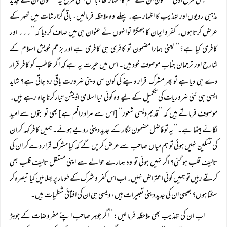
جس طرح اوّلی مضمون ان کے علم کا اظہار تھا، بالکل اسی طرح یہ مضمون ان کے جدید
مذہبی رویوں اور تہذیب کا اظہار ہے۔ پہلے وہ ملاحظہ فرما لیں، باقی گزارشات میں ٹھہر کے
عرض کرتا ہوں۔ کفر و ایمان کا جھگڑا تو انہوں نے عنوان ہی میں صاف کر دیا کہ ’’۔۔۔ اور
کافری کیا ہے؟‘‘ یعنی ہمارا مضمون تو کافری ہی کافری ہے اور بزعم خویش اسلام کے
شارح اور ترجمان جناب موصوف خود ہیں۔ اس میں حیرت یہ ہے کہ اگر مخاطب کو کافر قرار
دے ہی دیا ہے تو پھر مشرک قرار دینے کی کون سی دینی ضرورت باقی رہ جاتی ہے؟ شاید
ایسی ہی نئی ضروریات کی تکمیل کے لیے وہ کوئی نیا اسلامی اڈیشن تیار کرنا چاہ رہے ہیں۔
موصوف فرماتے ہیں کہ ’’قدیم دیسی شعور‘‘ [اس سے مراد راقم ہے] بھی تو بتوں سے امید
لگائے بیٹھا ہے۔‘‘ یہ تو فاضل مضمون نگار کے جدید دینی رویے ہوئے۔ ہمیں کافر کہہ کر ان
کی تسکین نہیں ہوئی تو ہم میاں صاحب سے عرض کریں گے کہ کیا مشرک قرار دے کر ان کی
تالیف قلب ہو گئی؟ اگر نہیں ہوئی تو وہ ہمارے حوالے سے اپنی مستقل تالیف قلب بھی
کرتے رہیں تو ہمیں کوئی اعتراض نہیں۔ اب اس کفر و شرک کے طومار پر بھلا میں کیا تبصرہ کر
سکتا ہوں؟ جیسی ان کی جدید دینی تعبیرات ہیں، ویسی ہی ان کی افتائی شطحیات ہیں۔
اب ان کی تہذیب بھی ملاحظہ فرما لیں: ’’اگر جوہر صاحب اپنے مفروضات کے جوہڑ