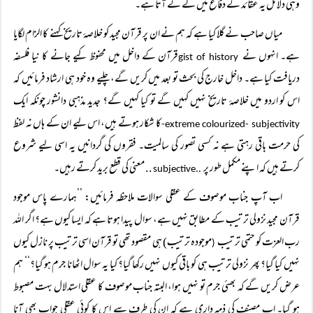
وہی دلائل یہ عقائد کے دفاع میں لے کے آتا ہے۔
میاں صاحب نے گلا کیا ہے کہ ہم نے ان پر قرآن مجید کو خلاصۂ تاریخ کہنے کا الزام لگایا
ہے۔ انہوں نے
قرآن کے داخل میں محفوظ کیے جانے کا نیا فلسفہ
gist of history
دریافت کیا ہے۔ داخل خارج کی بحث تو بعد میں کریں گے، چلیے وہ خود ہی ارشاد فرمائیں کہ
اس کو اردو میں خلاصۂ تاریخ نہیں کہیں گے تو کیا کہیں گے؟ جدید مذہبی دانشور چونکہ ایک
کا شکار ہوتے ہیں، اس لیے ان کے ہاں نہ لفظ
extreme colourized- subjectivity-
کی حرمت باقی رہتی ہے نہ کسی تصور کی سالمیت۔ فقروں کی گردانیں یہ اسی لیے شروع
کرتے ہیں کہ اپنے مکمل طور پر
.. معنی کی قطع برید کرتے رہیں۔
..subjective
اب آپ جناب موصوف کے عقلی سوالات ملاحظہ فرمائیں: ’’ہمارے پاس موجود
قرآن مجید نزولی ترتیب کے مطابق نہیں ہے، سوال پیدا ہوتا ہے کہ ایسا کیوں ہے؟ اگر اللہ
رب العزت کو حتمی ترتیب
موجودہ ترتیب) ہی مقصود تھی تو قرآن اسی ترتیب پر نازل کیوں
(
نہیں کیا گیا؟ پھر نزولی ترتیب ہی کو باقی کیوں نہیں رکھا گیا؟ کیا یہ سوال اٹھانا جرم ہو گیا؟‘‘ ہم
عرض کریں گے کہ بھئی جرم تو نہیں ہوا، البتہ جناب موصوف کا عقلی استدلال بہت مصبوط
ہو گیا۔ اب مصنف کی ذمہ داری ہے کہ ان کی طرف سے اس کا کوئی عقلی جواب بھی آنا