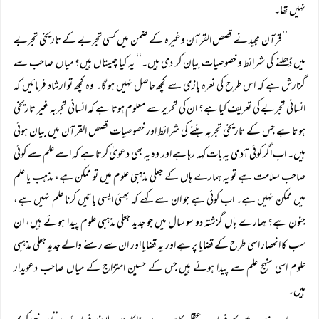
نہیں تھا۔
’’قرآن مجید نے قصص القرآن وغیرہ کے ضمن میں کسی تجربے کے تاریخی تجربے
میں ڈھلنے کی شرائط و خصوصیات بیان کر دی ہیں۔‘‘ یہ کیا چیستاں ہیں؟ میاں صاحب سے
گزارش ہے کہ اس طرح کی نعرہ بازی سے کچھ حاصل نہیں ہو گا۔ وہ کچھ تو ارشاد فرمائیں کہ
انسانی تجربے کی تعریف کیا ہے؟ ان کی تحریر سے معلوم ہوتا ہے کہ انسانی تجربہ غیر تاریخی
ہوتا ہے جس کے تاریخی تجربہ بننے کی شرائط اور خصوصیات قصص القرآن میں بیان ہوئی
ہیں۔ اب اگر کوئی آدمی یہ بات کہہ رہا ہے اور وہ یہ بھی دعویٰ کرتا ہے کہ اسے علم سے کوئی
صاحب سلامت ہے تو یہ ہمارے ہاں کے جعلی مذہبی علوم میں تو ممکن ہے، مذہب یا علم
میں ممکن نہیں ہے۔ اب کوئی ہے جو ان سے کہے کہ بھئی ایسی باتیں کرنا علم نہیں ہے،
جنون ہے؟ ہمارے ہاں گزشتہ دو سو سال میں جو جدید جعلی مذہبی علوم پیدا ہوئے ہیں، ان
سب کا انحصار اسی طرح کے قضایا پر ہے اور یہ قضایا اور ان سے رسنے والے جدید جعلی مذہبی
علوم اسی منہج علم سے پیدا ہوئے ہیں جس کے حسین امتزاج کے میاں صاحب دعویدار
ہیں۔