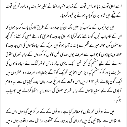
اسے اپنی قوت بنایا اور اس قوت کے ذریعہ ہتھیار اٹھائے بغیر سٹریٹ پاور اور تحریکی قوت
کے نتیجے میں شاہ ایران کو پسپا ہونے پر مجبور کر دیا۔
میں ایرانیوں کے مذہب کی نہیں بلکہ ان کی جدوجہد کے طریق کار کی بات کر رہا ہوں کہ
ان کے کامیاب تجربہ کو سامنے رکھ کر کیا ہم اپنی جدوجہد کا طریق کار طے نہیں کر سکتے؟ اگر کچھ
دوستوں کو یہ حوالہ میرے قلم سے پسند نہ آرہا ہو تو میں امریکہ کے سیاہ فاموں کی اس جدوجہد کا
حوالہ دینا چاہوں گا جو اب سے صرف پون صدی قبل کالوں کو گوروں کے برابر شہری حقوق
دلوانے کے لیے منظم کی گئی تھی، ایک مذہبی لیڈر مارٹن لوتھر کنگ نے سیاہ فاموں کی
سٹریٹ پاور کو کو منظم کیا، پرُ امن احتجاجی تحریک کو آگے بڑھایا اور صرف دو عشروں میں
ایک گولی چلائے بغیر ۱۹۶۴ء میں اس وقت کے امریکی صدر جان ایف کینیڈی سے سیاہ فام
آبادی کے لیے سفید فاموں کے برابر شہری حقوق کی دستاویز پر دستخط کرانے میں کامیاب
ہوگیا۔
میں نے دونوں تحریکوں کا مطالعہ کیا ہے، دونوں کے کے مراکز میں گیا ہوں، ان کے
راہ نماؤں سے ملاقاتیں کی ہیں اور ان کی جدوجہد کے مختلف مراحل سے واقف ہوں، میں