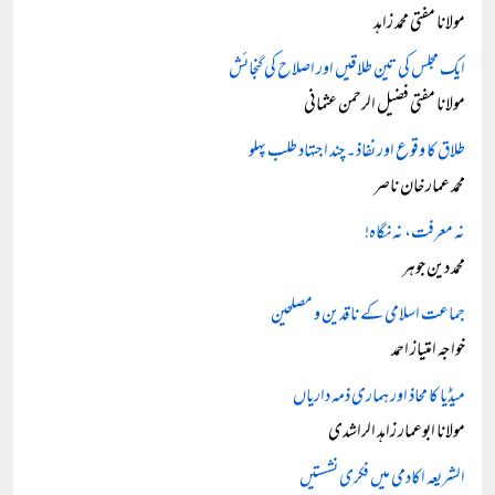
مولانا مفتی محمد زاہد
ایک مجلس کی تین طلاقیں اور اصلاح کی گنجائش
مولانا مفتی فضیل الرحمن عثمانی
طلاق کا وقوع اور نفاذ۔ چند اجتہاد طلب پہلو
محمد عمار خان ناصر
نہ معرفت، نہ نگاہ!
محمد دین جوہر
جماعت اسلامی کے ناقدین و مصلحین
خواجہ امتیاز احمد
میڈیا کا محاذ اور ہماری ذمہ داریاں
مولانا ابوعمار زاہد الراشدی
الشریعہ اکادمی میں فکری نشستیں