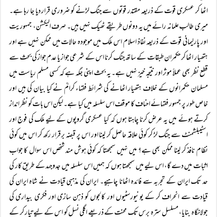
اٹھا کر عسکری قوت کے ذریعہ مقتدر قوتوں سے جنگ لڑنے کو ضروری قرار دیا جا رہا ہے۔
میری طالب علمانہ رائے میں یہ دونوں طریقے ٹھیک نہیں ہیں۔ صرف الیکشن، جمہوریت
اور پارلیمانی قوت کے ذریعہ نفاذ اسلام اس ملک میں موجودہ حالات میں ممکن نہیں ہے اور
ہتھیار اٹھا کر حکمران طبقات کے ساتھ جنگ کرنا اس کے شرعی جواز یا عدم جواز کی بحث سے
قطع نظر بھی عملاً موثر اور نتیجہ خیز نہیں ہے۔ یہ بحث اپنی جگہ ہے کہ کسی مسلم ریاست میں
مسلمان حکمرانوں کے خلاف ہتھیار اٹھانے کی شرائط فقہاء کرامؒ نے کیا بیان کی ہیں اور
خاص طور پر جمہور فقہائے احناف کا موقف اس سلسلہ میں کیا ہے۔ لیکن اس بات کو نظر انداز
کرتے ہوئے میں یہ عرض کرنا چاہتا ہوں کہ کیا عسکری گروپوں کے لیے ملک کی فوج اور
اسٹیبلشمنٹ سے جنگ لڑ کر کوئی علاقہ حاصل کر لینا اور اس پر قبضہ برقرار رکھ کر اس میں کوئی
نظام نافذ کر لینا ممکن بھی ہے؟ میں نہیں سمجھتا کہ کوئی ہوش مند شخص اس سوال کا جواب
اثبات میں دے گا، اس لیے میں سمجھتا ہوں کہ ہمیں اس سلسلہ میں جدوجہد کے طریق کار کی
حد تک ایران کے تجربہ سے فائدہ اٹھانا چاہیے۔ ایران کی مذہبی قیادت نے شاہ ایران کی
قیادت سے انحراف کر کے یونیورسٹیوں اور کالجوں کو ذہن سازی اور فکری بیداری کی
جولانگاہ بنایا، مسلسل سترہ برس تک محنت کے ذریعے اگلی نسل کو اس کے لیے تیار کر کے