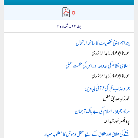
جلد ۲۴ ۔ شمارہ ۲
چند اہم دینی شخصیات کا سانحہ ارتحال
مولانا ابوعمار زاہد الراشدی
اسلامی نظام کی جدوجہد اور اس کی حکمت عملی
مولانا ابوعمار زاہد الراشدی
جزا و عذاب قبر کی قرآنی بنیادیں
محمد زاہد صدیق مغل
مریم جمیلہؒ ۔ اسلام کی بے باک ترجمان
پروفیسر خورشید احمد
نشے کی طلاق اور طلاق کے لیے عقل و ہوش کا مطلوبہ معیار