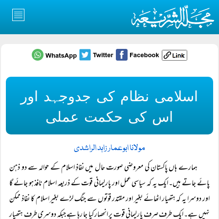
اسلامی نظام کی جدوجہد اور
اس کی حکمت عملی
مولانا ابوعمار زاہد الراشدی
ہمارے ہاں پاکستان کی معروضی صورت حال میں نفاذِ اسلام کے حوالہ سے دو ذہن
پائے جاتے ہیں۔ ایک یہ کہ سیاسی عمل اور پارلیمانی قوت کے ذریعہ اسلام نافذ ہو جائے گا
اور دوسرا یہ کہ ہتھیار اٹھائے بغیر اور مقتدر قوتوں سے جنگ لڑے بغیر اسلام کا نفاذ ممکن
نہیں ہے۔ ایک طرف صرف پارلیمانی قوت پر انحصار کیا جا رہا ہے جبکہ دوسری طرف ہتھیار