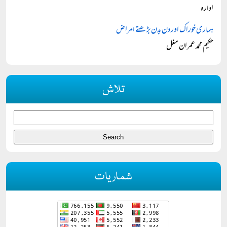
ادارہ
ہماری خوراک اور دن بدن بڑھتے امراض
حکیم محمد عمران مغل
تلاش
شماریات