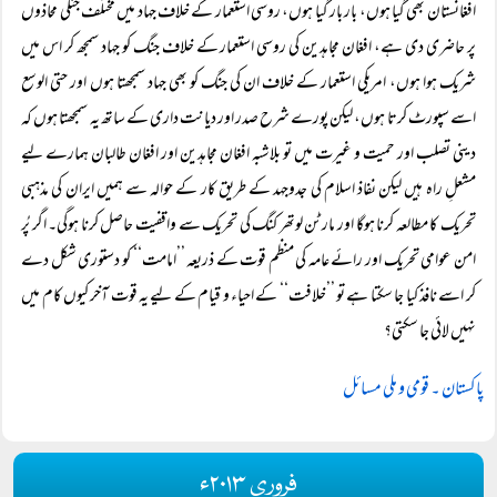
افغانستان بھی گیا ہوں، بار بار گیا ہوں، روسی استعمار کے خلاف جہاد میں مختلف جنگی محاذوں
پر حاضری دی ہے، افغان مجاہدین کی روسی استعمار کے خلاف جنگ کو جہاد سمجھ کر اس میں
شریک ہوا ہوں، امریکی استعمار کے خلاف ان کی جنگ کو بھی جہاد سمجھتا ہوں اور حتی الوسع
اسے سپورٹ کرتا ہوں، لیکن پورے شرح صدر اور دیانت داری کے ساتھ یہ سمجھتا ہوں کہ
دینی تصلب اور حمیت و غیرت میں تو بلاشبہ افغان مجاہدین اور افغان طالبان ہمارے لیے
مشعلِ راہ ہیں لیکن نفاذ اسلام کی جدوجہد کے طریق کار کے حوالہ سے ہمیں ایران کی مذہبی
تحریک کا مطالعہ کرنا ہوگا اور مارٹن لوتھر کنگ کی تحریک سے واقفیت حاصل کرنا ہوگی۔ اگر پُر
امن عوامی تحریک اور رائے عامہ کی منظم قوت کے ذریعہ ’’امامت‘‘ کو دستوری شکل دے
کر اسے نافذ کیا جا سکتا ہے تو ’’خلافت‘‘ کے احیاء و قیام کے لیے یہ قوت آخر کیوں کام میں
نہیں لائی جا سکتی؟
پاکستان ۔ قومی و ملی مسائل
فروری ۲۰۱۳ء