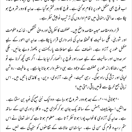
اب فوج بھی مکمل طور پر ناکام ہو گئی ہے۔ فوج کا دور ختم ہو گیا ہے۔ عدلیہ کا دور شروع ہو
چکا ہے۔ عدالتی رہنمائی میں تمام اداروں کی ترتیب نو پیش نظر ہے۔
قرار داد مقاصد میںیہ مقاصد واضح ہیں۔ مملکت کا نظریاتی اور دینی تشخص، نمائندہ حکومت
اور شوریٰ، ملکی سا لمیت کا تحفظ عدلیہ کی ذمہ داری قرار پا چکاہے۔ عدلیہ ان امور کے لیے
مکمل طور پر آزاد ہے۔ انصاف کے لیے معاملات پارلیمنٹ پر چھوڑ دیے جائیں، ملکی
سرحدوں اور سالمیت کے لیے صدر اور فوج پر انحصار کر لیا جائے، اگر یہی کچھ کرنا ہے تو
ہمیں رضاکارانہ طور پر مملکت کے وجود سے ہی دستبردار ہو جانا چاہیے۔ یہ عافیت، روشن
خیالی اور ترقی کی راہ ہوگی۔ رہی حمیت، غیرت، آزادی، دین، یہ کاغذی باتیں ہیں۔ اس
زبانی جمع خرچ سے قومیں باقی رہتی ہیں؟
۲۰ جولائی ۲۰۰۷ء کے بعد جو دور شروع ہو رہا ہے، وہ ایک نئی صبح کی نوید بن سکتا ہے۔
عدالتیں اپنے چیف جسٹس کے ساتھ یک جان ہو کر کھڑی ہیں۔ وکلا برادری ان کے ساتھ
ہے۔ عدلیہ کی آزادی کا خواب پورا ہوتا نظر آتا ہے۔ معلوم ہوتا ہے کہ اللہ تعالیٰ نے اس
ستم رسیدہ قوم کی سن لی ہے۔ سیاستدان حالات کے تقاضوں کو سنجیدگی سے نہیں لے