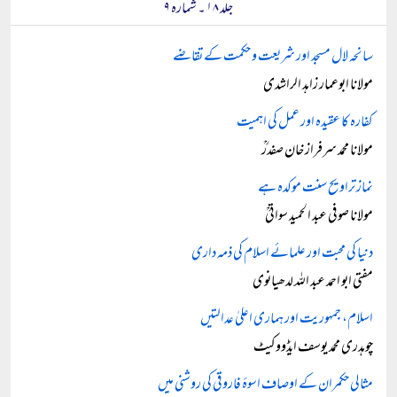
جلد ۱۸ ۔ شمارہ ۹
سانحہ لال مسجد اور شریعت و حکمت کے تقاضے
مولانا ابوعمار زاہد الراشدی
کفارہ کا عقیدہ اور عمل کی اہمیت
مولانا محمد سرفراز خان صفدرؒ
نماز تراویح سنت موکدہ ہے
مولانا صوفی عبد الحمید سواتیؒ
دنیا کی محبت اور علمائے اسلام کی ذمہ داری
مفتی ابو احمد عبد اللہ لدھیانوی
اسلام، جمہوریت اور ہماری اعلیٰ عدالتیں
چوہدری محمد یوسف ایڈووکیٹ
مثالی حکمران کے اوصاف اسوۂ فاروقی کی روشنی میں