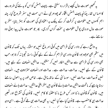
یہ گھمبیر صورت حال کیسے برقرار رہ سکتی ہے۔ چیف جسٹس کو اس کو بدلنے کی ضرورت
کا احساس تھا۔ چنانچہ چیف جسٹس افتخار محمد چودھری نے اس سمت میں سفر شروع کیا۔ چند
اہم کیسوں میں حکومت پر گرفت کر کے پبلک بد اعتمادی کی صورت کو بہتر بنایا، مگر یہ
صورت حال وردی پوش حکومت پر سخت گراں گزری۔ پھر جو صورت حال پیدا ہوئی وہ
سامنے ہے۔
یہ واضح رہے کہ داد رسی کی فراہمی میں کوئی امر مانع نہیں ہو سکتا۔ یہاں تک کہ قانون
میں سقم بھی موجود ہو، قانون دادرسی فراہم کرنے کے لیے کوئی راستہ تجویز نہ کرتا ہو، تب
بھی دادرسی کی فراہمی سے عدالتیں انکار نہیں کر سکتیں۔ عدالتیں انصاف کے لیے ہیں،
قانون کے لیے نہیں۔ عدالت، عدالت ہے۔ عدالت اور انصاف مترادف ہیں۔ انصاف
نہیں تو عدالت، عدالت نہیں، سوسائٹی کے ساتھ مذاق ہے۔ خاص طور پر یہ اصول سامنے
رہنا چاہیے کہ ماتحت عدالتیں عدالت ہائے قانون ہیں مگر اعلیٰ عدالتیں، عدالت ہائے انصاف
ہیں۔ قانون کو قانون ماننا اور کس طرح ماننا مقننہ کا کام نہیں۔ قانون کی تشریح اور تعبیر
عدالت ہی کا منصب ہے۔ قانون کیا ہے کیا نہیں، یہ بھی عدالت ہی طے کرتی ہے۔ اسی وجہ