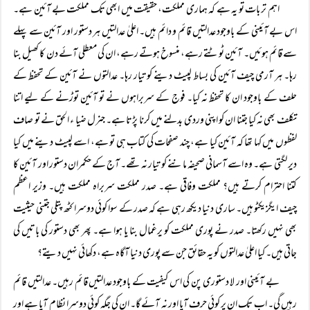
اہم تر بات تو یہ ہے کہ ہماری مملکت، حقیقت میں ابھی تک مملکت بے آئین ہے۔
اس بے آئینی کے باوجود عدالتیں قائم و دائم ہیں۔ اعلیٰ عدالتیں ہر دستور اور آئین سے پہلے
سے قائم ہوئیں۔ آئین ٹوٹتے رہے، منسوخ ہوتے رہے، ان کی معطلی آئے دن کا کھیل بنا
رہا۔ ہر آرمی چیف آئین کی بساط لپیٹ دینے کو تیار رہا۔ عدالتوں نے آئین کے تحفظ کے
حلف کے باوجود ان کا تحفظ نہ کیا۔ فوج کے سربراہوں نے تو آئین توڑنے کے لیے اتنا
تکلف بھی نہ کیا جتنا ان کو اپنی وردی بدلنے میں کرنا پڑتا ہے۔ جنرل ضیا ء الحق نے تو صاف
لفظوں میں کہا تھا کہ آئین کیا ہے، چند صفحات کی کتاب ہی تو ہے، اسے لپیٹ دینے میں کیا
دیر لگتی ہے۔ وہ اسے آسمانی صحیفہ ماننے کو تیار نہ تھے۔ آج کے حکمران دستور اور آئین کا
کتنا احترام کرتے ہیں؟ مملکت وفاقی ہے۔ صدر مملکت سربراہ مملکت ہیں۔ وزیر اعظم
چیف ایگزیکٹو ہیں۔ ساری دنیا دیکھ رہی ہے کہ صدر کے سوا کوئی دوسرا کٹھ پتلی جتنی حیثیت
بھی نہیں رکھتا۔ صدر نے پوری مملکت کو یرغمال بنا یا ہوا ہے۔ پھر بھی دستور کی باتیں کی
جاتی ہیں۔ کیا اعلیٰ عدالتوں کو یہ حقائق جن سے پوری دنیا آگاہ ہے، دکھائی نہیں دیتے؟
بے آئینی اور لا دستوری پن کی اس کیفیت کے باوجود عدالتیں قائم رہیں۔ عدالتیں قائم
رہیں گی۔ اب تک ان پر کوئی حرف آیا اور نہ آئے گا۔ ان کی جگہ کوئی دوسرا نظام آیا ہے اور