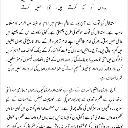
بندوں کو گنا کرتے ہیں، تولا نہیں کرتے
استدلال کی قوت سے آج پورے عالم اسلام میں امام ابو حنیفہ علیہ الرحمہ کا مسلک
غالب ہے۔ استدلال کی قوت خوشبو کی طرح پھیلتی ہے۔ کوئی رکاوٹ اس کے پھیلنے میں
حائل نہیں ہوتی۔ جبر کی تمام طاقتیں اپنے تمام تر جبر و قہر کے ساتھ تاریخ کی بھول بھلیوں
میں گم ہو جاتی ہیں۔ آج عدالتیں استدلال کی قوت کو اختیار کر کے پبلک کو انصاف فراہم کریں
تو لوگوں میں اتنی قوت پیدا ہو جائے گی کہ وہ عدالتوں کے مبنی بر انصاف فیصلوں کو منوا سکیں۔
کسی جابر و قاہر کو عدالت کا فیصلہ تسلیم کرنے کی ضمانت اور اعلان کی ضرورت نہیں ہو گی۔
شرط انصاف ہے۔
آج ہماری عدالتیں انصاف کے لیے بے خوف اور جری کیوں نہ ہوں؟ ہماری سوسائٹی
ساٹھ سال سے ظلم و تعدی سے چور چور ہو چکی ہے۔ خود چیف جسٹس نے انصاف کے لیے
سوا چار ماہ گلیوں اور سڑکوں کی خاک چھانی ہے۔ اس مملکت خدا داد پاکستان میں کون سا دن
ظلم و عدوان سے خالی آیا ہے؟ کوئی دن تو ایسا بتائیں جب یہاں فر د واحد نے ظلم، بدعنوانی،
لوٹ مار، بیرونی آقاؤں کی خوشنودی اور آمرانہ روش سے ہٹ کر حکمرانی کی ہو۔ کون سی