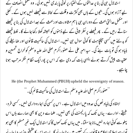
استدلال ہی کی بنا پر عدالتوں کے اختیار پر کوئی پابندی نہیں ہو گی۔ وہ مکمل انصاف کے
لیے آزاد ہوں گی۔ ججوں کے ہاں بھی کثرت و قلت کے لحاظ سے فیصلے نہیں ہوں گے۔ کھلی
اور مکمل عدالتی بحث کے دوران ہی باہم مشاورت اور بحث کے بعد استدلال کی بنا پر فیصلے
سناتے رہیں گے۔ پھر فیصلے پر نظر ثانی کے لیے ذہنوں کو ہمیشہ کھلا رکھا جائے گا۔ غلط فیصلے
کو بدلنے میں کسی ہچکچاہٹ کا کوئی سوال ہی نہیں۔ استدلال کی حاکمیت قانون اور ضابطے کی
بنیاد ہو گی تو بات بنے گی۔ سید امیر علی نے حضور اکرم صلی اللہ علیہ وسلم کو خراج تحسین و
عقیدت پیش کرتے ہوئے ایسی بات کہہ دی ہے کہ اس پر پور ایک نظام فکر مرتب ہونا
چاہیے۔
.
He (the Prophet Muhammed (PBUH) upheld the sovereignty of reason
’’حضور اکرم صلی اللہ علیہ وسلم نے استدلال کی حاکمیت قائم کی۔‘‘
اجتہاد کی بنیاد نص کی حدود میں استدلال ہے۔ اس پر کسی کی اجارہ داری نہیں۔ کسی فرد،
طبقے، ادارے، یہاں تک کہ پارلیمنٹ کی بھی نہیں۔ علماے دین کا بھی ہمارے ہاں اس
پہلو سے کوئی اجارہ نہیں مانا جا سکتا۔ میں یہاں تک کہوں گا کہ استدلال ایک غیر مسلم کا بھی ہو
تو اسے اسلامی احکام و قانون کے تعین میں سنا جائے گا۔ اسے اس کا حقیقی وزن دیا جائے