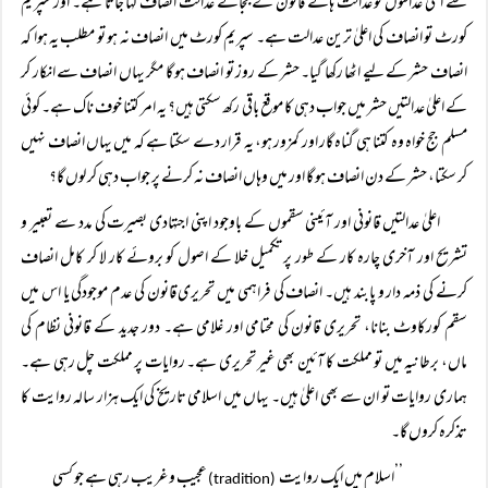
سے اعلیٰ عدالتوں کو عدالت ہائے قانون کے بجائے عدالت انصاف کہا جاتا ہے۔ اور سپریم
کورٹ تو انصاف کی اعلیٰ ترین عدالت ہے۔ سپریم کورٹ میں انصاف نہ ہو تو مطلب یہ ہوا کہ
انصاف حشر کے لیے اٹھا رکھا گیا۔ حشر کے روز تو انصاف ہو گا مگر یہاں انصاف سے انکار کر
کے اعلیٰ عدالتیں حشر میں جواب دہی کا موقع باقی رکھ سکتی ہیں؟ یہ امر کتنا خوف ناک ہے۔ کوئی
مسلم جج خواہ وہ کتنا ہی گناہ گار اور کمزور ہو، یہ قرار دے سکتا ہے کہ میں یہاں انصاف نہیں
کر سکتا، حشر کے دن انصاف ہو گا اور میں وہاں انصاف نہ کرنے پر جواب دہی کر لوں گا؟
اعلیٰ عدالتیں قانونی اور آئینی سقموں کے باوجود اپنی اجتہادی بصیرت کی مدد سے تعبیر و
تشریح اور آخری چارہ کار کے طور پر تکمیل خلا کے اصول کو بروئے کار لا کر کامل انصاف
کرنے کی ذمہ دار و پابند ہیں۔ انصاف کی فراہمی میں تحریری قانون کی عدم موجودگی یا اس میں
سقم کورکاوٹ بنانا، تحریری قانون کی محتامی اور غلامی ہے۔ دور جدید کے قانونی نظام کی
ماں، برطانیہ میں تو مملکت کا آئین بھی غیر تحریری ہے۔ روایات پر مملکت چل رہی ہے۔
ہماری روایات تو ان سے بھی اعلیٰ ہیں۔ یہاں میں اسلامی تاریخ کی ایک ہزار سالہ روایت کا
تذکرہ کروں گا۔
’’اسلام میں ایک روایت
عجیب و غریب رہی ہے جو کسی
(tradition)