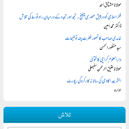
مولانا مشتاق احمد
فکر اسلامی کو درپیش عصری چیلنج ۔ تجمد اور تجدد کے درمیان راہ توسط کی تلاش
ڈاکٹر محمد امین
غامدی صاحب کا تصور فطرت چند توضیحات
سید منظور الحسن
دارالعلوم کراچی کا فتویٰ
مولانا عتیق الرحمن سنبھلی
الشریعہ اکادمی کی سالانہ کارکردگی رپورٹ
ادارہ
تلاش