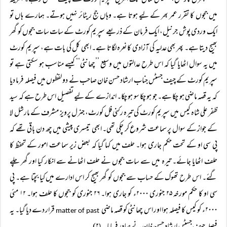
جنرل مارشل، پینتیس سال تک امریکی سپریم کورٹ کے چیف جسٹس رہے۔ امریکہ
میں ججوں کا تقرر عمر بھر کے لیے ہوتا ہے۔ وہاں جج ریٹائر نہیں ہوتے۔ ہمارے ہاں تو
ایک وردی پوش جرنیل، ایک فرمان کے ذریعے سپریم کورٹ کے سات سات ججوں کو گھر
بھیج دیتا ہے۔ پھر بھی عدلیہ کی آزادی کا نعرہ لگاتا ہے۔ ابھی کل کی بات ہے، سپریم کورٹ
میں یہ سوال اٹھایا گیا کہ اس طرح عدالتوں میں وسیع ’’چھانٹی‘‘ کیسے مناسب ہو سکتی ہے تو
سپریم کورٹ کے چیف جسٹس جناب ارشاد حسن خان صاحب نے دو لفظوں میں فیصلہ فرما دیا
کہ یہ قصہ ماضی ہو چکا ہے۔ جو ہو چکا سو ہو چکا۔ اندازے کے لیے تفصیل اس طرح ہے کہ سید
ظفر علی شاہ کیس میں سپریم کورٹ کی تیرہ رکنی فل کورٹ، جنرل پرویز مشرف کے مارشل لا
کے جواز کے سوال پر سماعت شروع کر چکی تھی۔ ابھی تیسری پیشی میں چھ دن باقی تھے کہ
پی سی او کے تحت حکم جاری ہوا۔ حلف میں کہا گیا کہ بعض زیر سماعت امور کے تحفظ کا
حلف اٹھایا جائے۔ تیرہ میں سے سات ججوں نے حلف اٹھانے سے انکار کیا اور گھر چلے
گئے۔ اس طرح تھوک کے حساب سے ججوں کو گھر بھیج کر اس ادارے میں کیا بچتا ہے۔ پی
سی او کا حکم مورخہ ۲۵ جنوری ۲۰۰۰ء کو جاری ہوا۔ ۲۶ جنوری کو ججوں کا حلف ہوا۔ ۱۲ مئی
۲۰۰۰ء کو کیس کا فیصلہ ہوا اور اس چھانٹی کو قصہ ماضی
قرار دے دیا گیا۔ یہ
matter of past