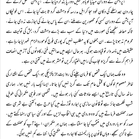
آپریشن کے دوران میڈیا کو باہر کہیں دور پابند کر دیا جائے۔ آپریشن مکمل کرنے کے
چار دن بعد اسلحے کی دکان خود سجا کر اہل مدرسہ کو دہشت گرد ثابت کیا جائے۔ اس خونچکاں
آپریشن کے دوران کسی کو محصورین سے ملنے، ان کے پاس جانے کی اجازت نہ دی جائے،
تاکہ معاملہ سلجھنے کی صورت میں دنیا کے سب سے بڑے دہشت گرد، بش کی تولیت سے
محروم نہ ہونا پڑے۔ ان جملوں کا یہ مطلب نہیں کہ پوری فوج کو مورد الزام ٹھہرایا جا رہا ہے،
حقیقت میں ذمہ دار تو قیادت ہو گی۔ بہرحال ایسے میں عدالتیں فنی رکاوٹوں کی آڑ میں انصاف
فراہم کرنے سے گریز و حجاب کی راہیں اختیار کریں تو حشر ہونے میں کتنی دیر ہے۔
وہ ملک جہاں ایک شخص کا فرمان چلنے کی روایت جڑ پکڑ چکی ہو، ایک شخص کے اقتدار کی
خاطر معصوم لوگوں کا قتل عام تک سے گریز نہیں کیا جاتا۔ ایسا ایک بار نہیں ہوا۔ ہماری
ساٹھ سال کی تاریخ میں ایسے حادثات کئی بار ہوئے ہیں۔ شخصی اور فوجی حکمرانی کی طویل
شب ظلمت جائز ہے تو قانون سازی پر اجارہ توڑنے میں کیا حرج ہے؟ کتنی بے شرمی سے
صدر مملکت فرماتے ہیں کہ وہ وردی میں ہی انتخاب لڑیں گے اور کئی سیاسی رہنما کہتے ہیں،
صدر کو سو بار وردی میں منتخب کیا جا سکتا ہے۔ جہاں ہر حکمران، اپنے آپ کو مملکت کے
لیے ناگزیر سمجھے، وہاں قانون پر پارلیمنٹ کا اجارہ بے حکمتی کی انتہا سے کم نہیں ہوگی۔