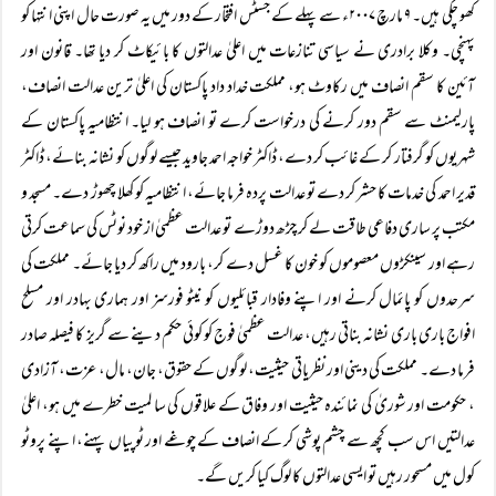
کھو چکی ہیں۔ ۹ مارچ ۲۰۰۷ء سے پہلے کے جسٹس افتخار کے دور میں یہ صورت حال اپنی انتہا کو
پہنچی۔ وکلا برادری نے سیاسی تنازعات میں اعلیٰ عدالتوں کا بائیکاٹ کر دیا تھا۔ قانون اور
آئین کا سقم انصاف میں رکاوٹ ہو، مملکت خداد داد پاکستان کی اعلیٰ ترین عدالت انصاف،
پارلیمنٹ سے سقم دور کرنے کی درخواست کرے تو انصاف ہو لیا۔ انتظامیہ پاکستان کے
شہریوں کو گرفتار کر کے غائب کر دے، ڈاکٹر خواجہ احمد جاوید جیسے لوگوں کو نشانہ بنائے، ڈاکٹر
قدیر احمد کی خدمات کا حشر کر دے تو عدالت پردہ فرما جائے، انتظامیہ کو کھلا چھوڑ دے۔ مسجد و
مکتب پر ساری دفاعی طاقت لے کر چڑھ دوڑے تو عدالت عظمیٰ از خود نوٹس کی سماعت کرتی
رہے اور سینکڑوں معصوموں کو خون کا غسل دے کر، بارود میں راکھ کر دیا جائے۔ مملکت کی
سرحدوں کو پائمال کرنے اور اپنے وفادار قبائلیوں کو نیٹو فورسز اور ہماری بہادر اور مسلح
افواج باری باری نشانہ بناتی رہیں، عدالت عظمیٰ فوج کو کوئی حکم دینے سے گریز کا فیصلہ صادر
فرما دے۔ مملکت کی دینی اور نظریاتی حیثیت، لوگوں کے حقوق، جان، مال، عزت، آزادی
، حکومت اور شوریٰ کی نمائندہ حیثیت اور وفاق کے علاقوں کی سا لمیت خطرے میں ہو، اعلیٰ
عدالتیں اس سب کچھ سے چشم پوشی کر کے انصاف کے چوغے اور ٹوپیاں پہنے، اپنے پروٹو
کول میں مسحور رہیں تو ایسی عدالتوں کا لوگ کیا کریں گے۔