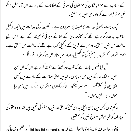
کے حساب سے سزا یافتگان کی سزاؤں کی معافی کے احکامات کے بارے میں آرٹیکل ۴۵کو
غیر موثر قرار دے کر دادرسی نہیں ہو سکتی۔
ایک بہت چھوٹی عدالت کا لطیفہ بڑا معروف ہے۔ تحصیلدار کی عدالت میں ایک وکیل
صاحب یہ عذر کر رہے تھے کہ تنازعہ مالی کے بجائے دیوانی نوعیت کے ہے، اس لیے
عدالت سن نہیں سکتی۔ دوسرے فریق کے وکیل کہہ رہے تھے کہ عدالت سن سکتی ہے۔
بحث تکرار کے قریب پہنچنے لگی تو تحصیل دار صاحب ناراض ہو کر فرمانے لگے:
’’یہ کیا فضول بات ہے کہ آپ دو گھنٹے سے بحث کر رہے ہیں کہ میں سن
نہیں سکتا۔ حالانکہ میں سن رہا ہوں۔ کیا میں اپنی سماعت کے بارے میں کسی
ای این ٹی سپیشلسٹ سے سرٹیفکیٹ لا کر دکھاؤں؟ بکواس بند کرو۔ میں سن رہا
ہوں۔ بہرا نہیں ہوں۔‘‘
حاکم خان کیس میں بڑی دلیل یہ دی گئی کہ اعلیٰ عدالتیں دستور کی تخلیق ہیں لہٰذا وہ دستور کی
کسی دفعہ کو غیر موثر یا منسوخ نہیں کر سکتیں۔
قانون و انصاف کا یہ بنیادی اصول ہے کہ
’’ہر ظلم و زیادتی پر
ibi jus ibi remedium