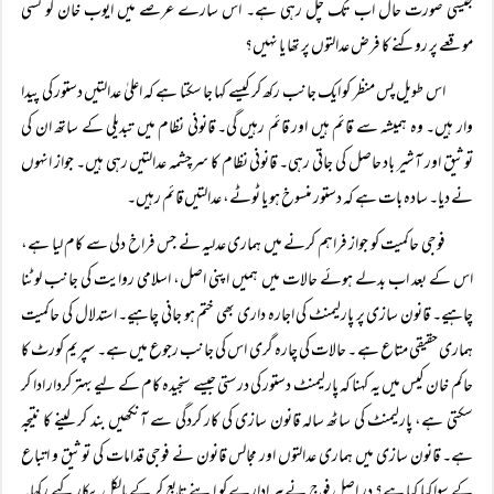
جیسی صورت حال اب تک چل رہی ہے۔ اس سارے عرصے میں ایوب خان کو کسی
موقعے پر روکنے کا فرض عدالتوں پر تھا یا نہیں؟
اس طویل پس منظر کو ایک جانب رکھ کر کیسے کہا جا سکتا ہے کہ اعلیٰ عدالتیں دستور کی پیدا
وار ہیں۔ وہ ہمیشہ سے قائم ہیں اور قائم رہیں گی۔ قانونی نظام میں تبدیلی کے ساتھ ان کی
توثیق اور آشیر باد حاصل کی جاتی رہی۔ قانونی نظام کا سرچشمہ عدالتیں رہی ہیں۔ جواز انہوں
نے دیا۔ سادہ بات ہے کہ دستور منسوخ ہو یا ٹوٹے، عدالتیں قائم رہیں۔
فوجی حاکمیت کو جواز فراہم کرنے میں ہماری عدلیہ نے جس فراخ دلی سے کام لیا ہے،
اس کے بعد اب بدلے ہوئے حالات میں ہمیں اپنی اصل، اسلامی روایت کی جانب لوٹنا
چاہیے۔ قانون سازی پر پارلیمنٹ کی اجارہ داری بھی ختم ہو جانی چاہیے۔ استدلال کی حاکمیت
ہماری حقیقی متاع ہے ۔ حالات کی چارہ گری اس کی جانب رجوع میں ہے۔ سپریم کورٹ کا
حاکم خان کیس میں یہ کہنا کہ پارلیمنٹ دستور کی درستی جیسے سنجیدہ کام کے لیے بہتر کردار ادا کر
سکتی ہے، پارلیمنٹ کی ساٹھ سالہ قانون سازی کی کار کردگی سے آنکھیں بند کر لینے کا نتیجہ
ہے۔ قانون سازی میں ہماری عدالتوں اور مجالس قانون نے فوجی قدامات کی توثیق و اتباع
کے سوا کیا کیا ہے؟ در اصل فوج نے ہر ادارے کو اپنے تابع کر کے بالکل بیکار کیے رکھا۔