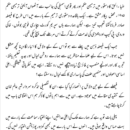
ضیا ء الحق کا دستور میں ترمیمی حکم اور پھر قومی اسمبلی کی جانب سے آٹھواں آئینی ترمیمی حکم
۱۹۸۵ء محض بیکار مشق ہے۔ ایک باقاعدہ دستوری ترمیم کے بارے میں اس طرح کا فیصلہ
صادر فرماناکتنا تعجب خیز ہے، لیکن ہمارے ہاں سپریم کورٹ بیچاری فوجی بوٹوں، خاکی
وردی، پی کیپ اور چھڑی کی خدمت کرتے کرتے اس مرحلے تک پہنچ چکی تھی۔
جب ایک فیصلہ ذہن میں پہلے سے ہو تو اس کے لیے دلائل کا انبار لگا دینا کچھ مشکل
نہیں ہوتا۔ اس کے لیے علمائے مناظرین سے ہمارے روشن خیال اور جدید تعلیم یافتہ،
تجربہ کار اور اونچے منصب پر فائز جج زیادہ پیچھے نہیں رہ سکتے۔ ایسے میں نظریاتی شیفتگی، اعلیٰ
اساسی اصولوں اور منصبی حلف کی پاسداری کا کسے خیال رہ سکتا ہے؟
فیصلے کے لیے جن دلائل پر انحصار کیا گیا ہے، ان کا تفصیلی تذکرہ سردار شیر عالم خان
کے تنقیدی مقالے میں موجود ہے۔ ان میں سے اہم باتوں کا ذکر ہم اس اختتامی باب میں
کرنا چاہتے ہیں۔
پہلی بات تو یہ ہے کہ ہمارے ملک کی اعلیٰ عدالتیں اپنے اختیار سماعت کے بارے میں
بہت حساس واقع ہوئی ہیں۔ انہوں نے اس بارے میں کبھی کمزور پوزیشن اختیار نہیں کی۔