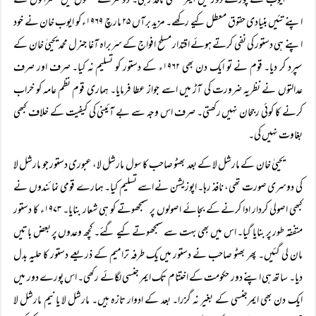
ایوب کے پورے دور میں ایمر جنسی نافذ رہی۔ دوسرے لفظوں میں حکمرانوں نے
اپنے تئیں بنیادی حقوق معطل کیے رکھے۔ مزید برآں ۲۵ مارچ ۱۹۶۹ء کو ایوب خان نے خود
اپنے ہی دستور کی نفی کرتے ہوئے اقتدار مسلح افواج کے سربراہ آغا جنرل محمد یحییٰ خان کے
سپرد کر دیا۔ قوم نے تو ایک دن بھی ۱۹۶۲ء کے دستور کو تسلیم نہ کیا۔ صرف اور صرف
عدالتوں نے نظریہ ضرورت کی آڑ میں اسے جواز عطا فرمایا۔ ہماری قوم نظم عامہ کو خراب
کرنے کا کوئی رجحان نہیں رکھتی۔ صرف اس وجہ سے بے آئینی کی کیفیت کے خلاف کبھی
بغاوت نہیں کی۔
یحییٰ خان کے مارشل لا کے بعد بھٹو صاحب کا سول مارشل لا، عبوری دستور جو مارشل لا
کی دوسری صورت تھی، نافذ رہا۔ اپوزیشن نے اسے تسلیم کیا۔ ہمارے قومی نمائندوں نے
کبھی اصولی کردار ادا کرنے کے بجائے اصولوں پر سمجھوتے کو ہی شعار بنایا۔ ۱۹۷۳ء کا دستور
متفقہ طور پر بنایا گیا۔ اس میں بھی بہت سے سمجھوتے کیے گئے۔ کچھ وعدوں پر بعض باتیں
مان لی گئیں۔ پھر بھٹو صاحب نے دستور میں یک طرفہ ترامیم کے ذریعے دستور کا حلیہ بدل
دیا۔ ساتھ ہی اپنے دور حکومت کے اختتام تک ایمر جنسی لگائے رکھی۔ اس پورے دور میں
ایک دن بھی ایمرجنسی کے بغیر نہ گزرا۔ بعد کے ادوار تازہ ہیں۔ مارشل لا یا نیم مارشل لا