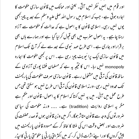
اور قوم میں ہمیں نظر نہیں آتی۔ یعنی اور ممالک میں قانون سازی حکومت کا
اجارہ ہوتی ہے، جب کہ اسلام میں رسول اللہ صلی علیہ وسلم کے بعد یہ چیز کبھی
یوں نہیں رہی۔ اسلامی قانون کا یہ اصول ہے کہ عدالت کو حکومت سے آزاد
رہنا چاہیے۔ یہ اصول مغرب میں بھی قبول کر لیا گیا ہے اور ہمارے ہاں بھی
برقرار اور جاری ہے۔ اسی طرح عہد نبوی کے بعد سے لے کر آج تک اسلام
میں قانون سازی ایک پرائیویٹ چیز رہی ہے۔ اس پر کبھی حکومت کا اجارہ
نہیں رہا۔ اس کا نتیجہ یہ ہے کہ مسلمان فقہا پوری آزادی کے
monopoly
ساتھ قانون کی ترقی میں مشغول رہے۔ قانون سازی صرف حکومت کی پارلیمنٹ
تک محدود نہیں رہی، ورنہ اسلامی قانون کی ترقی اس طرح نہیں ہو سکتی تھی جس
طرح عمل میں آئی۔ میں یہ نہیں کہتا کہ اسلام کا یہ اصول، قانون اور حکم ہے
مگر یہ اسلامی روایت
ہے۔ .... ورنہ حکومت کی سیاسی
(tradition)
ضرورتوں کی وجہ سے قانون متاثر ہوگا۔اگر میں وزیر قانون ہوں تو صدر مملکت کی
ضرورت اور بعض وقت اس کی منشا کا لحاظ کر کے مسودہ قانون پارلیمنٹ میں
پیش کروں گا اور اپنے اثرات ڈال کر، کہ میں اکثریتی پارٹی یا حکومتی پارٹی کا لیڈر