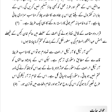
عدالتیں اس کے حکم اور طرز عمل کو کبھی جائز تسلیم نہیں کریں گی۔اس کے
جابرانہ کنٹرول کے ہٹتے ہی اس پر بغاوت کا مقدمہ چلا کر مناسب سزا دی جانی
چاہیے۔ آئندہ غاصبانہ مہم جوئی کا راستہ روکنے کا یہی ایک طریقہ ہے۔‘‘
۴)
(
قرار داد مقاصد کے قابل نفاذ ہونے کی بحث کے سلسلے میں حاکم خان کیس کے فیصلے
سے جسٹس عبد الشکور السلام کی یہ سطور نقل کر کے بات کو ختم کرنا چاہتا ہوں:
’’کسی آرٹیکل کا آرٹیکل ۲۔الف سے تصادم ہو تو اس کا مناسب طریقہ
قاعدے کے مطابق دستوری ترمیم ہے۔ لیکن اس کے باوجود عدالتوں کو
آرٹیکل ۲۔الف کے دستور کے موثر جزو بنانے کے بعد اس کو نافذ کرنے کی ذمہ
ختم نہیں ہو جاتی۔ دستور ایک نامیاتی کل ہے۔ اس کے تمام تر آرٹیکلز کی اس
طرح تعبیر کرنا ہو گی کہ اس کی روح موثر ہو اور تمام دفعات میں توازن ہو۔‘‘
۵)
(
حوالہ جات