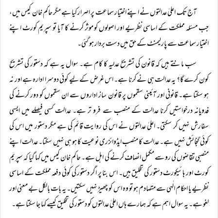
آج تک اعلیٰ عدالتوں نے اپنے اختیار سماعت پر اصرار کیا ہے مگر حاکم خان کیس میں،
جب مسئلہ مملکت کے اساسی نظریے اور اصولوں کو موثر کرنے کا آیا تو سپریم کورٹ اپنے
اختیار سماعت سے پارلیمنٹ کے حق میں دست بردار ہو گئی۔
سب مانتے ہیں کہ قانون کی تشریح عدلیہ کا کام ہے۔ سوال یہ ہے کہ دستور کی تشریح
کون کرے گا؟ یہ عدالت ہی نے کرنا ہے۔ اس غرض کے لیے کوئی دوسرا ادارہ ہے اور نہ
ہو سکتا ہے۔ قانونی اور آئینی سقموں پر قانون ساز اداروں سے ان سقموں کو دور کرنے کی
فدویانہ درخواستیں کرنا عدالت کے منصب سے فرو تر ہے۔ عدالت کسی فیصلے میں ایسی
سفارش نہیں کر سکتی۔ اعلیٰ عدالتوں نے اس کی روایت قائم کی ہے مگر دستور میں اس کی
کوئی گنجائش نہیں ہے۔ عدالت کا منصب ایڈوائزری نوعیت کا ہو ہی نہیں سکتا۔ عدالت اپنے
منصبی تقاضوں کی رو سے مکمل انصاف کرنے کی اہل ہے۔ حاکم خان کیس میں کہا گیا کہ سپریم
کورٹ اور ہائیکورٹ دستور کی تخلیق ہیں۔ اس بنا پر اگر دستور کی کوئی دفعہ مملکت کے اساسی
نظریے یا احکام الٰہی سے متصادم ہو تو وہ اس کو چھیڑ نہیں سکتیں۔ یہ بات بالکل بے معنی اور
لغو ہے۔ یہ سوال اہم ہے کہ ہمارے ہاں اعلیٰ عدالتوں کو دستور کی تخلیق کیسے کہا جا سکتا ہے۔