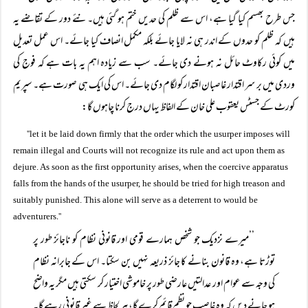
جس طرح بھسم کیا گیا ہے، اس سے ظلم کی حدیں ختم ہو گئی ہیں۔نئے دور کے تقاضے یہ
ہیں کہ ظلم کو حدوں کے اندر ہی نہ لایا جائے بلکہ مکمل انصاف کیا جائے۔ اس عمل تعدیل
میں کوئی رکاوٹ حائل نہ ہونے دی جائے۔ سب سے زیادہ اہم یہ بات ہے کہ فوج کی
وردی میں بر سر اقتدار غاصبان اقتدار کو لگام دی جائے۔ اس کی ایک ہی صورت ہے۔ سپریم
کورٹ کے جسٹس یعقوب علی خان کے الفاظ یہاں درج کرنا چاہوں گا:
''
let it be laid down firmly that the order which the usurper imposes will
remain illegal and Courts will not recognize its rule and act upon them as
dejure. As soon as the first opportunity arises, when the coercive apparatus
falls from the hands of the usurper, he should be tried for high treason and
suitably punished. This alone will serve as a deterrent to would be
.''
adventurers
’’میرے نزدیک جو شخص ہمارے قومی اور قانونی نظام کو ناجائز طور پر
توڑتا ہے، وہ قانون بنانے کا جائز ذریعہ نہیں بن سکتا۔ اس کے جابرانہ نظام
کی وجہ سے عوام اور عدالتیں عارضی طور پر خاموشی اختیار کر سکتی ہیں مگر یہ واضح
ہو جانے دیں کہ وہ غاصب جو نظم قائم کرے گا، ہر لحاظ سے غیر قانونی رہے گا۔