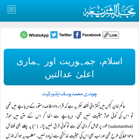
اسلام، جمہوریت اور ہماری
اعلیٰ عدالتیں
چوہدری محمد یوسف ایڈووکیٹ
حاکم خان کیس میں اکثریتی نقطہ نظر یہ ہے کہ قرار داد مقاصد دستور کے دیباچے میں تھی
تو اس کی کوئی موثر حیثیت نہیں تھی، دیباچے سے اٹھا کر اس کے متن میں موثر
طور پر شامل کر دی گئی ہے تو کوئی فرق نہیں پڑا۔
۱) یہ پہلے بھی فضائل
(
(substantive)
ومواعظ کی طرح تھی اور اب بھی اس کی حیثیت نمائشی سے زیادہ نہیں۔ مطلب یہ ہوا کہ جنرل