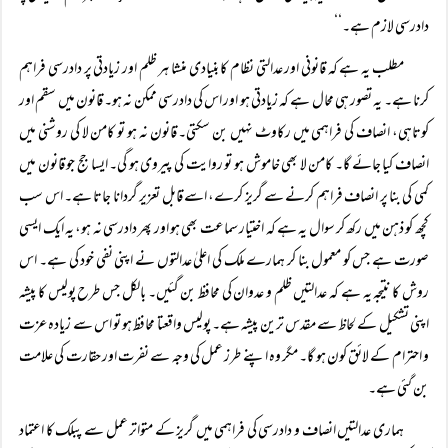
دادرسی لازم ہے۔‘‘
مطلب یہ ہے کہ قانونی اور عدالتی نظام کا بنیادی منشا ہر ظلم اور زیادتی پر دادرسی فراہم
کرنا ہے۔ یہ تصور ہی محال ہے کہ زیادتی ہو اور اس کی دادرسی ممکن نہ ہو۔ قانون میں سقم اور
کوتاہی، انصاف کی فراہمی میں رکاوٹ نہیں بن سکتی۔ قانون نہ ہو تو کامن لا کی روشنی میں
انصاف کیا جائے گا۔ کامن لا بھی خاموش ہو تو روایت کی پیروی ہو گی۔ ایسا جج جو قانون میں
کمی کی بنا پر انصاف فراہم کرنے سے گریز کرے، اسے قابل تعزیر گردانا جاتا ہے۔ اس سب
کچھ کو ذہن میں رکھ کر سوال یہ ہے کہ اختیار سماعت بھی ہو اور پھر دادرسی نہ ہو، یہ ایک ایسی
صورت ہے جس کو معمول بنا کر ہمارے ملک کی اعلیٰ عدالتوں نے اپنی نفی خود کی ہے۔ اس
روش کا نتیجہ یہ ہے کہ عدالتیں ظلم و عدوان کی محافظ بن گئیں۔ بالکل جس طرح پولیس کا پیشہ
اپنی تشکیل کے لحاظ سے مقدس ترین پیشہ ہے۔ پولیس واقعتا محافظ ہو تو اس سے زیادہ عزت
و احترام کے لائق کون ہو گا۔ مگر وہ اپنے طرز عمل کی وجہ سے نفرت اور حقارت کی علامت
بن گئی ہے۔
ہماری عدالتیں انصاف و دادرسی کی فراہمی میں گریز کے متواتر عمل سے پبلک کا اعتماد