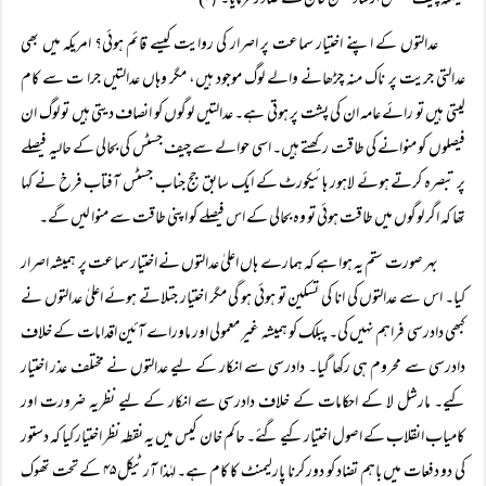
فیصلہ چیف جسٹس ارشاد حسن خان نے صادر فرمایا۔
۲)
(
عدالتوں کے اپنے اختیار سماعت پر اصرار کی روایت کیسے قائم ہوئی؟ امریکہ میں بھی
عدالتی جریت پر ناک منہ چڑھانے والے لوگ موجود ہیں، مگر وہاں عدالتیں جرا ت سے کام
لیتی ہیں تو رائے عامہ ان کی پشت پر ہوتی ہے۔ عدالتیں لوگوں کو انصاف دیتی ہیں تو لوگ ان
فیصلوں کو منوانے کی طاقت رکھتے ہیں۔ اسی حوالے سے چیف جسٹس کی بحالی کے حالیہ فیصلے
پر تبصرہ کرتے ہوئے لاہور ہائیکورٹ کے ایک سابق جج جناب جسٹس آفتاب فرخ نے کہا
تھا کہ اگر لوگوں میں طاقت ہوئی تو وہ بحالی کے اس فیصلے کو اپنی طاقت سے منوا لیں گے۔
بہر صورت ستم یہ ہوا ہے کہ ہمارے ہاں اعلیٰ عدالتوں نے اختیار سماعت پر ہمیشہ اصرار
کیا۔ اس سے عدالتوں کی انا کی تسکین تو ہوئی ہو گی مگر اختیار جتلاتے ہوئے اعلیٰ عدالتوں نے
کبھی دادرسی فراہم نہیں کی۔ پبلک کو ہمیشہ غیر معمولی اور ماوراے آئین اقدامات کے خلاف
دادرسی سے محروم ہی رکھا گیا۔ دادرسی سے انکار کے لیے عدالتوں نے مختلف عذر اختیار
کیے۔ مارشل لا کے احکامات کے خلاف دادرسی سے انکار کے لیے نظریہ ضرورت اور
کامیاب انقلاب کے اصول اختیار کیے گئے۔ حاکم خان کیس میں یہ نقطہ نظر اختیار کیا کہ دستور
کی دو دفعات میں باہم تضاد کو دور کرنا پارلیمنٹ کا کام ہے۔ لہٰذا آرٹیکل ۴۵ کے تحت تھوک