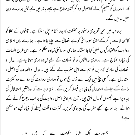
گا۔ استدلال کو تسلیم کرنے کا اصول وہ گم گشتہ متاع ہے جسے ہاتھ میں لیے بغیر ہمارے دن
نہیں بدلیں گے۔
برطانیہ میں غیر تحریری دستور پر مملکت کا پورا نظام چل سکتا ہے۔ قانون کے خلا کو
کامن لا سے پر کر کے اپنی سوسائٹی کو بے انصافی سے بچایا جاتا ہے۔ ہمارے ہاں اسلامی
روایت کو اختیار کیوں نہیں کیا جا سکتا۔ ہماری سوسائٹی زیادہ مظلوم ہے۔ اس طرح انصاف
کی زیادہ محتاج ہے۔ ہماری عدالتوں کو تو انصاف کے لیے زیادہ جری ہونا چاہیے۔ عدل و
انصاف کی ساری قدریں تو ہم سے اہل مغرب لے گئے ہیں۔ عدل و انصاف کی اصل،
استدلال ہے۔ کسی بنچ میں ایک سے زائد جج ہوں تو ہماری روایت کی رو سے وہ کثرت
رائے کے بجائے استدلال کی بنیاد پر فیصلہ کریں گے۔ یہی وجہ ہے کہ عدالتیں استدلال کی
بنیاد پر اپنے فیصلوں کو بدل لیتی ہیں۔ آج ہم اپنی اصل روایت کی جانب رجوع کرنے کے
بجائے، بلا سوچے سمجھے مغرب کی پیروی کریں۔ کثرت و قلت فیصلے کی بنیاد کیسے ہو سکتی
ہے؟
جمہوریت اک طرز حکومت ہے کہ جس میں