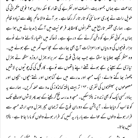
جماعت ہے جہاں جمہوریت، انصاف اور نظریے کی اقدار کا سکہ رواں ہو؟ فوجی حکمرانی کی
طویل رات نے پوری سوسائٹی کو تار تار کر رکھا ہے۔ ہر آنے والا حاکم پہلے سے زیادہ ظالم
ہے۔ ہماری مختصر تاریخ میں حکمرانوں کا مقابلہ فرعونیت میں آگے بڑھ جانے میں ہوا ہے
جہاں ہر کوئی نظریے کو دفن کرنے کے درپے ہے۔ ڈھاکہ میں ہتھیار ڈالنے والے نوے
ہزار فوجیوں کی وردیاں اور اعزازات آج بھی بھارت کے عجائب گھر میں سجے ہوئے ہیں۔
وہ منظر کیسے بھلایا جا سکتا ہے جب بھارتی فوج کے سربراہ جنرل اروڑہ سنگھ نے جنرل
نیازی کے سینے پر سجے ہوئے تمغے اپنے ہاتھوں سے نوچے۔ کارگل کی کی چوٹیوں پر لاشیں
چھوڑ بھاگنے والے، ایک مسجد اور مدرسے میں بے گناہوں اور نہتے بچوں، بچیوں اور
معصوموں پر سینکڑوں کی نفری ، ۱۶۴ تربیت یافتہ کمانڈوز کی مدد سے حملہ کریں۔ ہمارے یہ
بہادر کسی ایک کو بھی زندہ نہ پکڑ سکیں۔ مسجد و مدرسہ فتح کر لینے کے بعد پھر لاشوں اور ملبے تک
کو غائب کر دیاجائے۔ آپریشن کے دوران فوج کے ترجمان میجر جنرل وحید ارشد مسجد سے
فرار ہونے والوں کے حوالے سے بار بار یہ کہیں کہ فرار ہونے والوں کو مارا جاتا ہے، پکڑا
نہیں جاتا۔