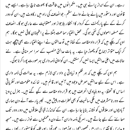
رہے۔ ان کے انداز پرانے ہی ہیں۔ حکمرانوں میں طاقت کا بھوت ناچ رہا ہے۔ ایسے میں
قانون اور دستور میں پائے جانے والے سقم، جو انصاف کی راہ میں رکاوٹ ہیں، ان کو دور
کرنے کے لیے پارلیمنٹ کے کردار کا انتظار بلا جواز اور معقولیت سے عاری ہو گا۔ انصاف
کے مسلمہ اصولوں کی نفی ہو گی۔ محض اختیار سماعت جتلانے پر اطمینان کافی نہیں ہوگا۔ ہم
اوپر کہہ چکے ہیں کہ قرار داد مقاصد کے نفاذ میں تو عدالتوں نے اپنے اختیار سے بھی پیچھے ہٹ
کر ایک متواتر اجماع کو چھوڑ دیا ہے۔ یہ بات عدالتی منصب کے سرا سر منافی ہے۔ نئے
حالات میں اعلیٰ عدالتیں ایسا نہیں کر سکتیں۔ ان کو اپنی ذمہ داری بہرصورت پورا کرنا ہوگی۔
ہم اوپر کہہ چکے ہیں کہ ہر ظلم و زیادتی پر داد رسی لازم ہے۔ یہ عدالت کی ذمہ داری
ہے۔ اس کے لیے عدالتیں معرض وجود میں آئیں اور قائم ہیں۔ نمائندہ حکومت اور نظریاتی
اساس کا تحفظ، یہ دو بنیادی انحراف ہیں جو قرار داد مقاصد سے کیے گئے ہیں۔ جنرل پرویز
کے دور نا مشرف میں ملکی سا لمیت کو بھی خطرات درپیش ہیں۔ خیبر پار سے آئے دن ہماری
آبادیوں اور علاقوں کو نشانہ بنایا جا رہا ہے۔ ان کے کمانڈرز قبائلی علاقوں میں دور دور تک
معائنے کے لیے جاتے ہیں۔ امریکی ذمہ داران آئے دن دھمکیوں سے نواز رہے ہیں۔ مسجد
و مدارس کا تقدس، ان میں محصور بچوں، بوڑھوں، عورتوں اور طلبہ کو فاسفورس بموں سے