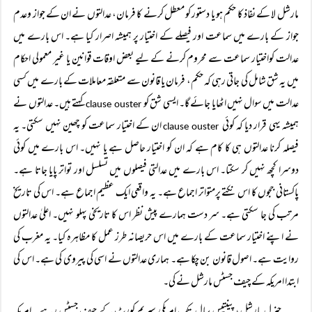
مارشل لا کے نفاذ کا حکم ہو یا دستور کو معطل کرنے کا فرمان، عدالتوں نے ان کے جواز وعدم
جواز کے بارے میں سماعت اور فیصلے کے اختیار پر ہمیشہ اصرار کیا ہے۔ اس بارے میں
عدالت کواختیار سماعت سے محروم کرنے کے لیے بعض اوقات قوانین یا غیر معمولی احکام
میں یہ شق شامل کی جاتی رہی کہ حکم، فرمان یا قانون سے متعلقہ معاملات کے بارے میں کسی
عدالت میں سوال نہیں اٹھایا جائے گا۔ ایسی شق کو
کہتے ہیں۔ عدالتوں نے
clause ouster
ہمیشہ یہی قرار دیا کہ کوئی
ان کے اختیار سماعت کو چھین نہیں سکتی۔ یہ
clause ouster
فیصلہ کرنا عدالتوں ہی کا کام ہے کہ ان کو اختیار حاصل ہے یا نہیں۔ اس بارے میں کوئی
دوسرا کچھ نہیں کر سکتا۔ اس بارے میں عدالتی فیصلوں میں تسلسل اور تواتر پایا جاتا ہے۔
پاکستانی ججوں کا اس نکتے پرمتواتر اجماع ہے۔ یہ واقعی ایک عظیم اجماع ہے۔ اس کی تاریخ
مرتب کی جا سکتی ہے۔ سر دست ہمارے پیش نظر اس کا تاریخی پہلو نہیں۔ اعلیٰ عدالتوں
نے اپنے اختیار سماعت کے بارے میں اس حریصانہ طرز عمل کا مظاہرہ کیا۔ یہ مغرب کی
روایت ہے۔ اصول قانون بن چکا ہے۔ ہماری عدالتوں نے اسی کی پیروی کی ہے۔ اس کی
ابتدا امریکہ کے چیف جسٹس مارشل نے کی۔